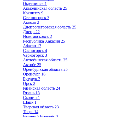
Омутнинск
1
Акмолинская область
25
Кокшетау
9
Степногорск
3
Акколь
2
Днепропетровская область
25
Днепр
22
Новомосковск
2
Республика Хакасия
25
Абакан
13
Саяногорск
4
Черногорск
3
Актюбинская область
25
Актобе
25
Оренбургская область
25
Оренбург
16
Бузулук
2
Орск
2
Рязанская область
24
Рязань
18
Скопин
1
Шацк
1
Тверская область
23
Тверь
14
Вышний Волочёк
2