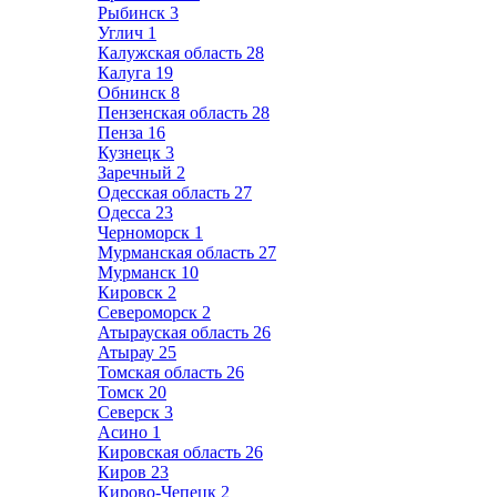
Рыбинск
3
Углич
1
Калужская область
28
Калуга
19
Обнинск
8
Пензенская область
28
Пенза
16
Кузнецк
3
Заречный
2
Одесская область
27
Одесса
23
Черноморск
1
Мурманская область
27
Мурманск
10
Кировск
2
Североморск
2
Атырауская область
26
Атырау
25
Томская область
26
Томск
20
Северск
3
Асино
1
Кировская область
26
Киров
23
Кирово-Чепецк
2