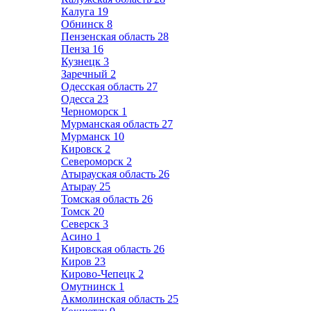
Калуга
19
Обнинск
8
Пензенская область
28
Пенза
16
Кузнецк
3
Заречный
2
Одесская область
27
Одесса
23
Черноморск
1
Мурманская область
27
Мурманск
10
Кировск
2
Североморск
2
Атырауская область
26
Атырау
25
Томская область
26
Томск
20
Северск
3
Асино
1
Кировская область
26
Киров
23
Кирово-Чепецк
2
Омутнинск
1
Акмолинская область
25