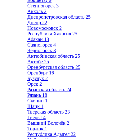
Кокшетау
9
Степногорск
3
Акколь
2
Днепропетровская область
25
Днепр
22
Новомосковск
2
Республика Хакасия
25
Абакан
13
Саяногорск
4
Черногорск
3
Актюбинская область
25
Актобе
25
Оренбургская область
25
Оренбург
16
Бузулук
2
Орск
2
Рязанская область
24
Рязань
18
Скопин
1
Шацк
1
Тверская область
23
Тверь
14
Вышний Волочёк
2
Торжок
1
Республика Адыгея
22