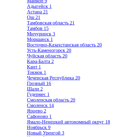
Майкоп
9
Адыгейск
1
Астана
21
Ош
21
Тамбовская область
21
Тамбов
15
Мичуринск
3
Моршанск
1
Восточно-Казахстанская область
20
Усть-Каменогорск
20
Чуйская область
20
Кара-Балта
2
Кант
1
Токмок
1
Чеченская Республика
20
Грозный
16
Шали
2
Гудермес
1
Смоленская область
20
Смоленск
14
Ярцево
2
Сафоново
1
Ямало-Ненецкий автономный округ
18
Ноябрьск
9
Новый Уренгой
3