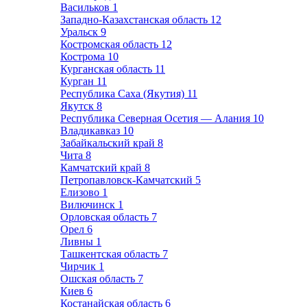
Васильков
1
Западно-Казахстанская область
12
Уральск
9
Костромская область
12
Кострома
10
Курганская область
11
Курган
11
Республика Саха (Якутия)
11
Якутск
8
Республика Северная Осетия — Алания
10
Владикавказ
10
Забайкальский край
8
Чита
8
Камчатский край
8
Петропавловск-Камчатский
5
Елизово
1
Вилючинск
1
Орловская область
7
Орел
6
Ливны
1
Ташкентская область
7
Чирчик
1
Ошская область
7
Киев
6
Костанайская область
6