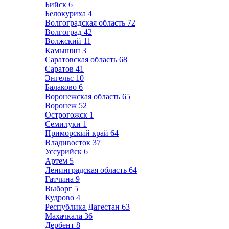
Бийск
6
Белокуриха
4
Волгоградская область
72
Волгоград
42
Волжский
11
Камышин
3
Саратовская область
68
Саратов
41
Энгельс
10
Балаково
6
Воронежская область
65
Воронеж
52
Острогожск
1
Семилуки
1
Приморский край
64
Владивосток
37
Уссурийск
6
Артем
5
Ленинградская область
64
Гатчина
9
Выборг
5
Кудрово
4
Республика Дагестан
63
Махачкала
36
Дербент
8