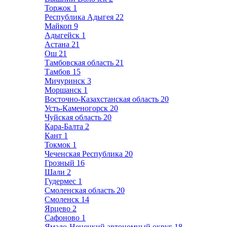
Торжок
1
Республика Адыгея
22
Майкоп
9
Адыгейск
1
Астана
21
Ош
21
Тамбовская область
21
Тамбов
15
Мичуринск
3
Моршанск
1
Восточно-Казахстанская область
20
Усть-Каменогорск
20
Чуйская область
20
Кара-Балта
2
Кант
1
Токмок
1
Чеченская Республика
20
Грозный
16
Шали
2
Гудермес
1
Смоленская область
20
Смоленск
14
Ярцево
2
Сафоново
1
Ямало-Ненецкий автономный округ
18