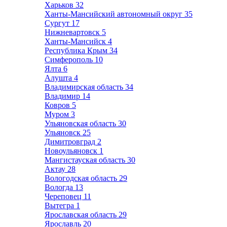
Харьков
32
Ханты-Мансийский автономный округ
35
Сургут
17
Нижневартовск
5
Ханты-Мансийск
4
Республика Крым
34
Симферополь
10
Ялта
6
Алушта
4
Владимирская область
34
Владимир
14
Ковров
5
Муром
3
Ульяновская область
30
Ульяновск
25
Димитровград
2
Новоульяновск
1
Мангистауская область
30
Актау
28
Вологодская область
29
Вологда
13
Череповец
11
Вытегра
1
Ярославская область
29
Ярославль
20