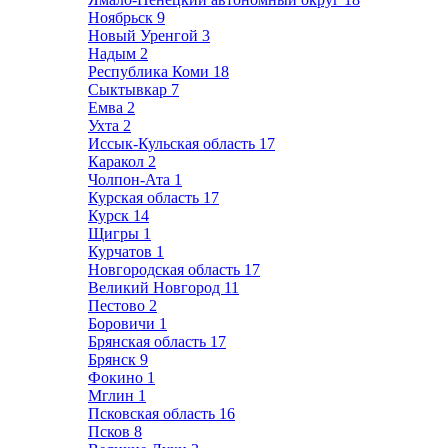
Ноябрьск
9
Новый Уренгой
3
Надым
2
Республика Коми
18
Сыктывкар
7
Емва
2
Ухта
2
Иссык-Кульская область
17
Каракол
2
Чолпон-Ата
1
Курская область
17
Курск
14
Щигры
1
Курчатов
1
Новгородская область
17
Великий Новгород
11
Пестово
2
Боровичи
1
Брянская область
17
Брянск
9
Фокино
1
Мглин
1
Псковская область
16
Псков
8