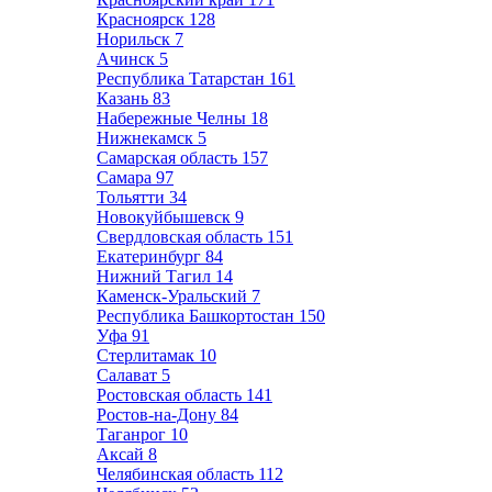
Красноярск
128
Норильск
7
Ачинск
5
Республика Татарстан
161
Казань
83
Набережные Челны
18
Нижнекамск
5
Самарская область
157
Самара
97
Тольятти
34
Новокуйбышевск
9
Свердловская область
151
Екатеринбург
84
Нижний Тагил
14
Каменск-Уральский
7
Республика Башкортостан
150
Уфа
91
Стерлитамак
10
Салават
5
Ростовская область
141
Ростов-на-Дону
84
Таганрог
10
Аксай
8
Челябинская область
112