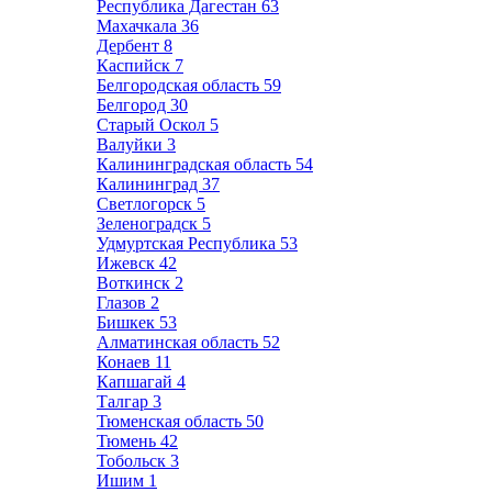
Республика Дагестан
63
Махачкала
36
Дербент
8
Каспийск
7
Белгородская область
59
Белгород
30
Старый Оскол
5
Валуйки
3
Калининградская область
54
Калининград
37
Светлогорск
5
Зеленоградск
5
Удмуртская Республика
53
Ижевск
42
Воткинск
2
Глазов
2
Бишкек
53
Алматинская область
52
Конаев
11
Капшагай
4
Талгар
3
Тюменская область
50
Тюмень
42
Тобольск
3
Ишим
1