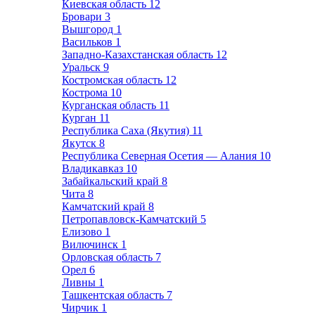
Киевская область
12
Бровари
3
Вышгород
1
Васильков
1
Западно-Казахстанская область
12
Уральск
9
Костромская область
12
Кострома
10
Курганская область
11
Курган
11
Республика Саха (Якутия)
11
Якутск
8
Республика Северная Осетия — Алания
10
Владикавказ
10
Забайкальский край
8
Чита
8
Камчатский край
8
Петропавловск-Камчатский
5
Елизово
1
Вилючинск
1
Орловская область
7
Орел
6
Ливны
1
Ташкентская область
7
Чирчик
1