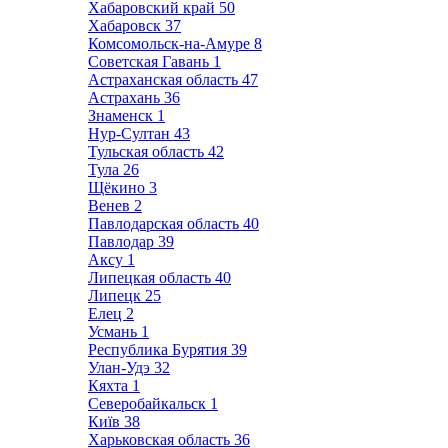
Хабаровский край
50
Хабаровск
37
Комсомольск-на-Амуре
8
Советская Гавань
1
Астраханская область
47
Астрахань
36
Знаменск
1
Нур-Султан
43
Тульская область
42
Тула
26
Щёкино
3
Венев
2
Павлодарская область
40
Павлодар
39
Аксу
1
Липецкая область
40
Липецк
25
Елец
2
Усмань
1
Республика Бурятия
39
Улан-Удэ
32
Кяхта
1
Северобайкальск
1
Київ
38
Харьковская область
36