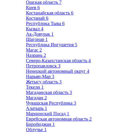
Ошская область
7
Киев
6
Костанайская область
6
Костанай
6
Республика Тыва
6
Кызыл
4
Ак-Довурак
1
Шагонар
1
Республика Ингушетия
5
Магас
2
Назрань
2
Северо-Казахстанская область
4
Петропавловск
3
Ненецкий автономный округ
4
Нарьян-Мар
3
Жетысу область
3
Текели
1
Магаданская область
3
Магадан
2
Чувашская Республика
3
Алатырь
1
Мариинский Посад
1
Еврейская автономная область
2
Биробиджан
1
Облучье
1