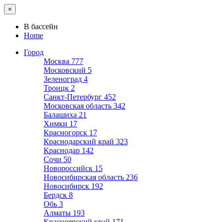
×
В бассейн
Home
Город
Москва
777
Московский
5
Зеленоград
4
Троицк
2
Санкт-Петербург
452
Московская область
342
Балашиха
21
Химки
17
Красногорск
17
Краснодарский край
323
Краснодар
142
Сочи
50
Новороссийск
15
Новосибирская область
236
Новосибирск
192
Бердск
8
Обь
3
Алматы
193
Красноярский край
171