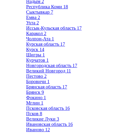
Надым
2
Республика Коми
18
Сыктывкар
7
Емва
2
Ухта
2
Иссык-Кульская область
17
Каракол
2
Чолпон-Ата
1
Курская область
17
Курск
14
Щигры
1
Курчатов
1
Новгородская область
17
Великий Новгород
11
Пестово
2
Боровичи
1
Брянская область
17
Брянск
9
Фокино
1
Мглин
1
Псковская область
16
Псков
8
Великие Луки
3
Ивановская область
16
Иваново
12