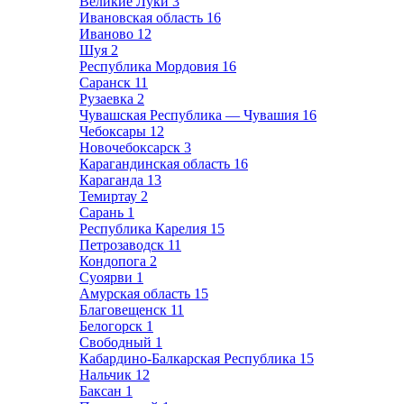
Великие Луки
3
Ивановская область
16
Иваново
12
Шуя
2
Республика Мордовия
16
Саранск
11
Рузаевка
2
Чувашская Республика — Чувашия
16
Чебоксары
12
Новочебоксарск
3
Карагандинская область
16
Караганда
13
Темиртау
2
Сарань
1
Республика Карелия
15
Петрозаводск
11
Кондопога
2
Суоярви
1
Амурская область
15
Благовещенск
11
Белогорск
1
Свободный
1
Кабардино-Балкарская Республика
15
Нальчик
12
Баксан
1