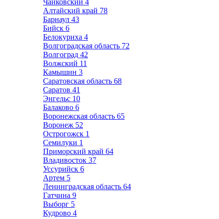
Чайковский
4
Алтайский край
78
Барнаул
43
Бийск
6
Белокуриха
4
Волгоградская область
72
Волгоград
42
Волжский
11
Камышин
3
Саратовская область
68
Саратов
41
Энгельс
10
Балаково
6
Воронежская область
65
Воронеж
52
Острогожск
1
Семилуки
1
Приморский край
64
Владивосток
37
Уссурийск
6
Артем
5
Ленинградская область
64
Гатчина
9
Выборг
5
Кудрово
4