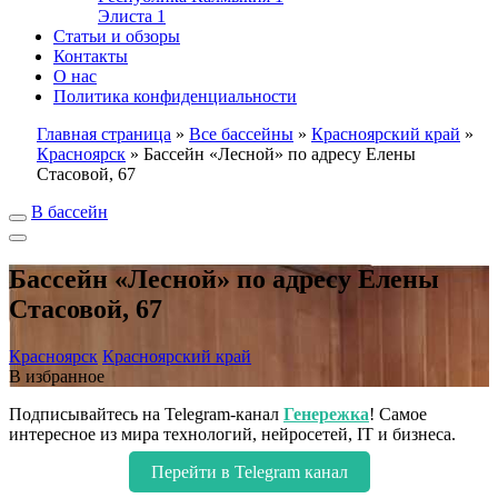
Элиста
1
Статьи и обзоры
Контакты
О нас
Политика конфиденциальности
Главная страница
»
Все бассейны
»
Красноярский край
»
Красноярск
»
Бассейн «Лесной» по адресу Елены
Стасовой, 67
В бассейн
Бассейн «Лесной» по адресу Елены
Стасовой, 67
Красноярск
Красноярский край
В избранное
Подписывайтесь на Telegram-канал
Генережка
! Самое
интересное из мира технологий, нейросетей, IT и бизнеса.
Перейти в Telegram канал