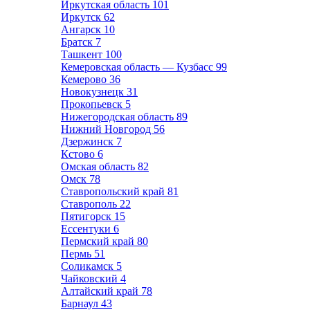
Иркутская область
101
Иркутск
62
Ангарск
10
Братск
7
Ташкент
100
Кемеровская область — Кузбасс
99
Кемерово
36
Новокузнецк
31
Прокопьевск
5
Нижегородская область
89
Нижний Новгород
56
Дзержинск
7
Кстово
6
Омская область
82
Омск
78
Ставропольский край
81
Ставрополь
22
Пятигорск
15
Ессентуки
6
Пермский край
80
Пермь
51
Соликамск
5
Чайковский
4
Алтайский край
78
Барнаул
43