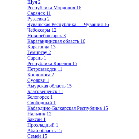
Шуя
2
Республика Мордовия
16
Саранск
11
Рузаевка
2
Чувашская Республика — Чувашия
16
Чебоксары
12
Новочебоксарск
3
Карагандинская область
16
Караганда
13
Темиртау
2
Сарань
1
Республика Карелия
15
Петрозаводск
11
Кондопога
2
Суоярви
1
Амурская область
15
Благовещенск
11
Белогорск
1
Свободный
1
Кабардино-Балкарская Республика
15
Нальчик
12
Баксан
1
Прохладный
1
Абай область
15
Семей
15