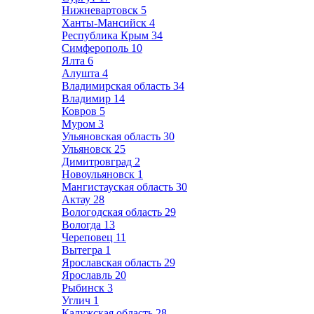
Нижневартовск
5
Ханты-Мансийск
4
Республика Крым
34
Симферополь
10
Ялта
6
Алушта
4
Владимирская область
34
Владимир
14
Ковров
5
Муром
3
Ульяновская область
30
Ульяновск
25
Димитровград
2
Новоульяновск
1
Мангистауская область
30
Актау
28
Вологодская область
29
Вологда
13
Череповец
11
Вытегра
1
Ярославская область
29
Ярославль
20
Рыбинск
3
Углич
1
Калужская область
28