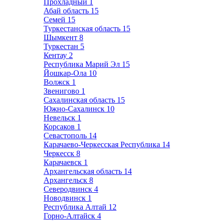
Прохладный
1
Абай область
15
Семей
15
Туркестанская область
15
Шымкент
8
Туркестан
5
Кентау
2
Республика Марий Эл
15
Йошкар-Ола
10
Волжск
1
Звенигово
1
Сахалинская область
15
Южно-Сахалинск
10
Невельск
1
Корсаков
1
Севастополь
14
Карачаево-Черкесская Республика
14
Черкесск
8
Карачаевск
1
Архангельская область
14
Архангельск
8
Северодвинск
4
Новодвинск
1
Республика Алтай
12
Горно-Алтайск
4