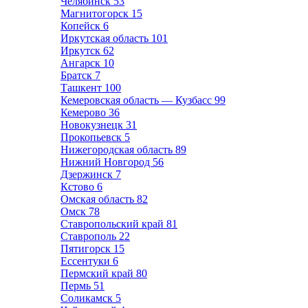
Челябинск
53
Магнитогорск
15
Копейск
6
Иркутская область
101
Иркутск
62
Ангарск
10
Братск
7
Ташкент
100
Кемеровская область — Кузбасс
99
Кемерово
36
Новокузнецк
31
Прокопьевск
5
Нижегородская область
89
Нижний Новгород
56
Дзержинск
7
Кстово
6
Омская область
82
Омск
78
Ставропольский край
81
Ставрополь
22
Пятигорск
15
Ессентуки
6
Пермский край
80
Пермь
51
Соликамск
5