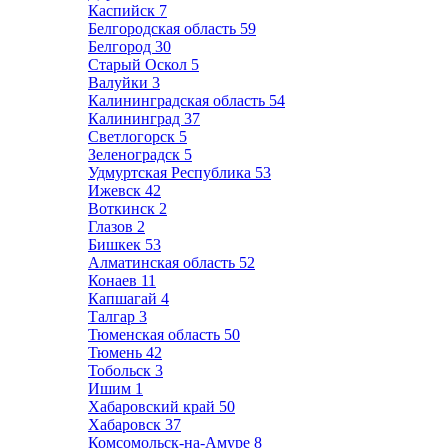
Каспийск
7
Белгородская область
59
Белгород
30
Старый Оскол
5
Валуйки
3
Калининградская область
54
Калининград
37
Светлогорск
5
Зеленоградск
5
Удмуртская Республика
53
Ижевск
42
Воткинск
2
Глазов
2
Бишкек
53
Алматинская область
52
Конаев
11
Капшагай
4
Талгар
3
Тюменская область
50
Тюмень
42
Тобольск
3
Ишим
1
Хабаровский край
50
Хабаровск
37
Комсомольск-на-Амуре
8