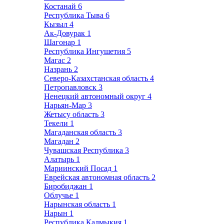
Костанай
6
Республика Тыва
6
Кызыл
4
Ак-Довурак
1
Шагонар
1
Республика Ингушетия
5
Магас
2
Назрань
2
Северо-Казахстанская область
4
Петропавловск
3
Ненецкий автономный округ
4
Нарьян-Мар
3
Жетысу область
3
Текели
1
Магаданская область
3
Магадан
2
Чувашская Республика
3
Алатырь
1
Мариинский Посад
1
Еврейская автономная область
2
Биробиджан
1
Облучье
1
Нарынская область
1
Нарын
1
Республика Калмыкия
1