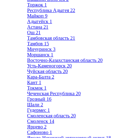
Торжок
1
Республика Адыгея
22
Майкоп
9
Адыгейск
1
Астана
21
Ош
21
Тамбовская область
21
Тамбов
15
Мичуринск
3
Моршанск
1
Восточно-Казахстанская область
20
Усть-Каменогорск
20
Чуйская область
20
Кара-Балта
2
Кант
1
Токмок
1
Чеченская Республика
20
Грозный
16
Шали
2
Гудермес
1
Смоленская область
20
Смоленск
14
Ярцево
2
Сафоново
1
Ямало-Ненецкий автономный округ
18