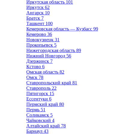
Иркутская область
101
Иркутск
62
Ангарск
10
Братск
7
Ташкент
100
Кемеровская область — Кузбасс
99
Кемерово
36
Новокузнецк
31
Прокопьевск
5
Нижегородская область
89
Нижний Новгород
56
Дзержинск
7
Кстово
6
Омская область
82
Омск
78
Ставропольский край
81
Ставрополь
22
Пятигорск
15
Ессентуки
6
Пермский край
80
Пермь
51
Соликамск
5
Чайковский
4
Алтайский край
78
Барнаул
43