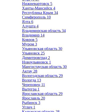
Нижневартовск
5
Ханты-Мансийск
4
Республика Крым
34
Симферополь
10
Ялта
6
Алушта
4
Владимирская область
34
Владимир
14
Ковров
5
Муром
3
Ульяновская область
30
Ульяновск
25
Димитровград
2
Новоульяновск
1
Мангистауская область
30
Актау
28
Вологодская область
29
Вологда
13
Череповец
11
Вытегра
1
Ярославская область
29
Ярославль
20
Рыбинск
3
Углич
1
Калужская область
28