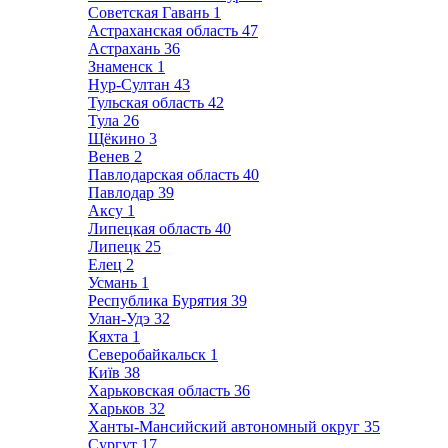
Советская Гавань
1
Астраханская область
47
Астрахань
36
Знаменск
1
Нур-Султан
43
Тульская область
42
Тула
26
Щёкино
3
Венев
2
Павлодарская область
40
Павлодар
39
Аксу
1
Липецкая область
40
Липецк
25
Елец
2
Усмань
1
Республика Бурятия
39
Улан-Удэ
32
Кяхта
1
Северобайкальск
1
Київ
38
Харьковская область
36
Харьков
32
Ханты-Мансийский автономный округ
35
Сургут
17