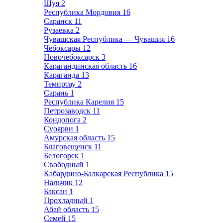
Шуя
2
Республика Мордовия
16
Саранск
11
Рузаевка
2
Чувашская Республика — Чувашия
16
Чебоксары
12
Новочебоксарск
3
Карагандинская область
16
Караганда
13
Темиртау
2
Сарань
1
Республика Карелия
15
Петрозаводск
11
Кондопога
2
Суоярви
1
Амурская область
15
Благовещенск
11
Белогорск
1
Свободный
1
Кабардино-Балкарская Республика
15
Нальчик
12
Баксан
1
Прохладный
1
Абай область
15
Семей
15