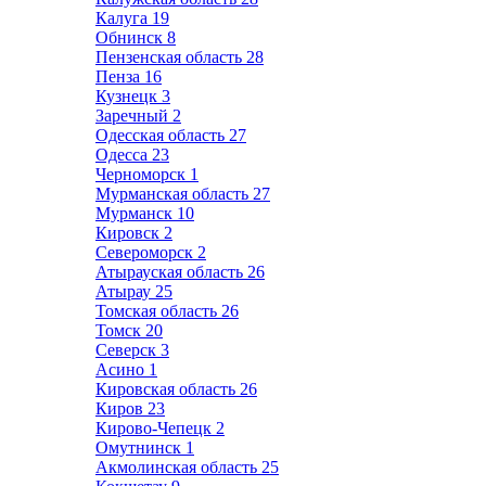
Калуга
19
Обнинск
8
Пензенская область
28
Пенза
16
Кузнецк
3
Заречный
2
Одесская область
27
Одесса
23
Черноморск
1
Мурманская область
27
Мурманск
10
Кировск
2
Североморск
2
Атырауская область
26
Атырау
25
Томская область
26
Томск
20
Северск
3
Асино
1
Кировская область
26
Киров
23
Кирово-Чепецк
2
Омутнинск
1
Акмолинская область
25