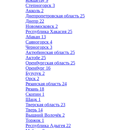
Кокшетау
9
Степногорск
3
Акколь
2
Днепропетровская область
25
Днепр
22
Новомосковск
2
Республика Хакасия
25
Абакан
13
Саяногорск
4
Черногорск
3
Актюбинская область
25
Актобе
25
Оренбургская область
25
Оренбург
16
Бузулук
2
Орск
2
Рязанская область
24
Рязань
18
Скопин
1
Шацк
1
Тверская область
23
Тверь
14
Вышний Волочёк
2
Торжок
1
Республика Адыгея
22