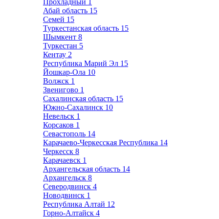
Прохладный
1
Абай область
15
Семей
15
Туркестанская область
15
Шымкент
8
Туркестан
5
Кентау
2
Республика Марий Эл
15
Йошкар-Ола
10
Волжск
1
Звенигово
1
Сахалинская область
15
Южно-Сахалинск
10
Невельск
1
Корсаков
1
Севастополь
14
Карачаево-Черкесская Республика
14
Черкесск
8
Карачаевск
1
Архангельская область
14
Архангельск
8
Северодвинск
4
Новодвинск
1
Республика Алтай
12
Горно-Алтайск
4