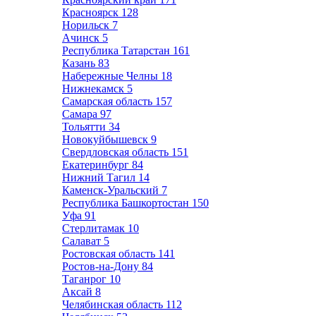
Красноярск
128
Норильск
7
Ачинск
5
Республика Татарстан
161
Казань
83
Набережные Челны
18
Нижнекамск
5
Самарская область
157
Самара
97
Тольятти
34
Новокуйбышевск
9
Свердловская область
151
Екатеринбург
84
Нижний Тагил
14
Каменск-Уральский
7
Республика Башкортостан
150
Уфа
91
Стерлитамак
10
Салават
5
Ростовская область
141
Ростов-на-Дону
84
Таганрог
10
Аксай
8
Челябинская область
112