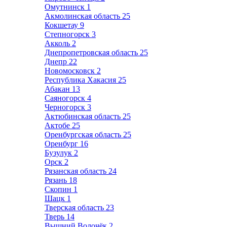
Омутнинск
1
Акмолинская область
25
Кокшетау
9
Степногорск
3
Акколь
2
Днепропетровская область
25
Днепр
22
Новомосковск
2
Республика Хакасия
25
Абакан
13
Саяногорск
4
Черногорск
3
Актюбинская область
25
Актобе
25
Оренбургская область
25
Оренбург
16
Бузулук
2
Орск
2
Рязанская область
24
Рязань
18
Скопин
1
Шацк
1
Тверская область
23
Тверь
14
Вышний Волочёк
2