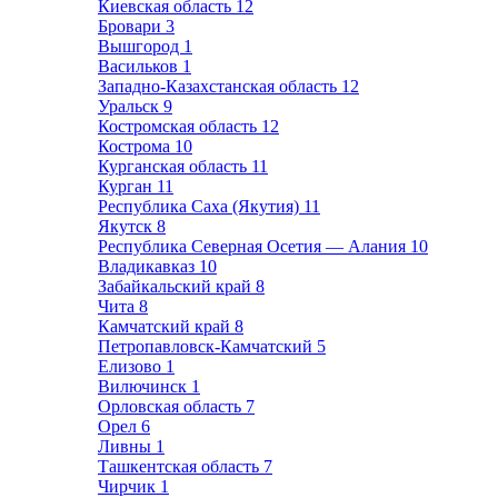
Киевская область
12
Бровари
3
Вышгород
1
Васильков
1
Западно-Казахстанская область
12
Уральск
9
Костромская область
12
Кострома
10
Курганская область
11
Курган
11
Республика Саха (Якутия)
11
Якутск
8
Республика Северная Осетия — Алания
10
Владикавказ
10
Забайкальский край
8
Чита
8
Камчатский край
8
Петропавловск-Камчатский
5
Елизово
1
Вилючинск
1
Орловская область
7
Орел
6
Ливны
1
Ташкентская область
7
Чирчик
1