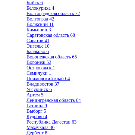
Бийск
6
Белокуриха
4
Волгоградская область
72
Волгоград
42
Волжский
11
Камышин
3
Саратовская область
68
Саратов
41
Энгельс
10
Балаково
6
Воронежская область
65
Воронеж
52
Острогожск
1
Семилуки
1
Приморский край
64
Владивосток
37
Уссурийск
6
Артем
5
Ленинградская область
64
Гатчина
9
Выборг
5
Кудрово
4
Республика Дагестан
63
Махачкала
36
Дербент
8