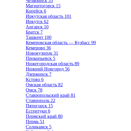
Челябинск
53
Магнитогорск
15
Копейск
6
Иркутская область
101
Иркутск
62
Ангарск
10
Братск
7
Ташкент
100
Кемеровская область — Кузбасс
99
Кемерово
36
Новокузнецк
31
Прокопьевск
5
Нижегородская область
89
Нижний Новгород
56
Дзержинск
7
Кстово
6
Омская область
82
Омск
78
Ставропольский край
81
Ставрополь
22
Пятигорск
15
Ессентуки
6
Пермский край
80
Пермь
51
Соликамск
5