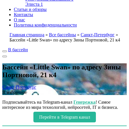
Элиста
1
Статьи и обзоры
Контакты
О нас
Политика конфиденциальности
Главная страница
»
Все бассейны
»
Санкт-Петербург
»
Бассейн «Little Swan» по адресу Зины Портновой, 21 к4
В бассейн
Бассейн «Little Swan» по адресу Зины
Портновой, 21 к4
Санкт-Петербург
В избранное
Подписывайтесь на Telegram-канал
Генережка
! Самое
интересное из мира технологий, нейросетей, IT и бизнеса.
Перейти в Telegram канал