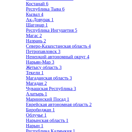
Костанай
6
Республика Тыва
6
Кызыл
4
Ак-Довурак
1
Шагонар
1
Республика Ингушетия
5
Магас
2
Назрань
2
Северо-Казахстанская область
4
Петропавловск
3
Ненецкий автономный округ
4
Нарьян-Мар
3
Жетысу область
3
Текели
1
Магаданская область
3
Магадан
2
Чувашская Республика
3
Алатырь
1
Мариинский Посад
1
Еврейская автономная область
2
Биробиджан
1
Облучье
1
Нарынская область
1
Нарын
1
Республика Калмыкия
1