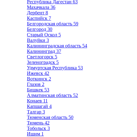
Республика Дагестан
63
Махачкала
36
Дербент
8
Каспийск
7
Белгородская область
59
Белгород
30
Старый Оскол
5
Валуйки
3
Калининградская область
54
Калининград
37
Светлогорск
5
Зеленоградск
5
Удмуртская Республика
53
Ижевск
42
Воткинск
2
Глазов
2
Бишкек
53
Алматинская область
52
Конаев
11
Капшагай
4
Талгар
3
Тюменская область
50
Тюмень
42
Тобольск
3
Ишим
1