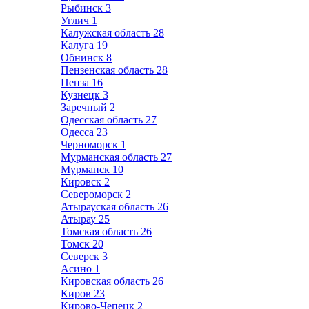
Рыбинск
3
Углич
1
Калужская область
28
Калуга
19
Обнинск
8
Пензенская область
28
Пенза
16
Кузнецк
3
Заречный
2
Одесская область
27
Одесса
23
Черноморск
1
Мурманская область
27
Мурманск
10
Кировск
2
Североморск
2
Атырауская область
26
Атырау
25
Томская область
26
Томск
20
Северск
3
Асино
1
Кировская область
26
Киров
23
Кирово-Чепецк
2