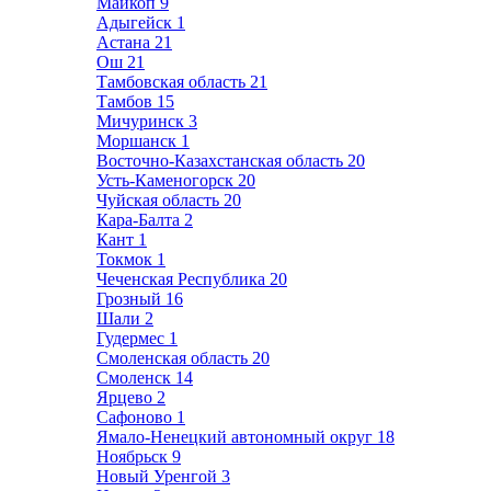
Майкоп
9
Адыгейск
1
Астана
21
Ош
21
Тамбовская область
21
Тамбов
15
Мичуринск
3
Моршанск
1
Восточно-Казахстанская область
20
Усть-Каменогорск
20
Чуйская область
20
Кара-Балта
2
Кант
1
Токмок
1
Чеченская Республика
20
Грозный
16
Шали
2
Гудермес
1
Смоленская область
20
Смоленск
14
Ярцево
2
Сафоново
1
Ямало-Ненецкий автономный округ
18
Ноябрьск
9
Новый Уренгой
3