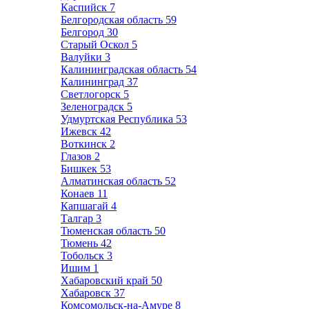
Каспийск
7
Белгородская область
59
Белгород
30
Старый Оскол
5
Валуйки
3
Калининградская область
54
Калининград
37
Светлогорск
5
Зеленоградск
5
Удмуртская Республика
53
Ижевск
42
Воткинск
2
Глазов
2
Бишкек
53
Алматинская область
52
Конаев
11
Капшагай
4
Талгар
3
Тюменская область
50
Тюмень
42
Тобольск
3
Ишим
1
Хабаровский край
50
Хабаровск
37
Комсомольск-на-Амуре
8