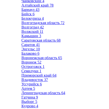
Чайковский
4
Алтайский край
78
Барнаул
43
Бийск
6
Белокуриха
4
Волгоградская область
72
Волгоград
42
Волжский
11
Камышин
3
Саратовская область
68
Саратов
41
Энгельс
10
Балаково
6
Воронежская область
65
Воронеж
52
Острогожск
1
Семилуки
1
Приморский край
64
Владивосток
37
Уссурийск
6
Артем
5
Ленинградская область
64
Гатчина
9
Выборг
5
Кудрово
4