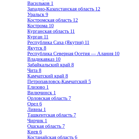
Васильков
1
Западно-Казахстанская область
12
Уральск
9
Костромская область
12
Кострома
10
Курганская область
11
Курган
11
Республика Саха (Якутия)
11
Якутск
8
Республика Северная Осетия — Алания
10
Владикавказ
10
Забайкальский край
8
Чита
8
Камчатский край
8
Петропавловск-Камчатский
5
Елизово
1
Вилючинск
1
Орловская область
7
Орел
6
Ливны
1
Ташкентская область
7
Чирчик
1
Ошская область
7
Киев
6
Костанайская область
6