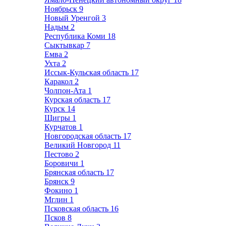
Ноябрьск
9
Новый Уренгой
3
Надым
2
Республика Коми
18
Сыктывкар
7
Емва
2
Ухта
2
Иссык-Кульская область
17
Каракол
2
Чолпон-Ата
1
Курская область
17
Курск
14
Щигры
1
Курчатов
1
Новгородская область
17
Великий Новгород
11
Пестово
2
Боровичи
1
Брянская область
17
Брянск
9
Фокино
1
Мглин
1
Псковская область
16
Псков
8