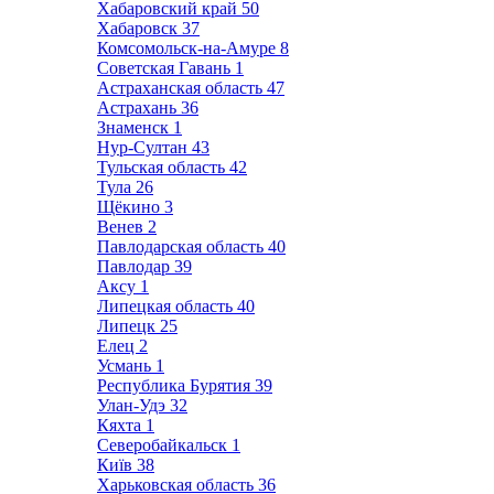
Хабаровский край
50
Хабаровск
37
Комсомольск-на-Амуре
8
Советская Гавань
1
Астраханская область
47
Астрахань
36
Знаменск
1
Нур-Султан
43
Тульская область
42
Тула
26
Щёкино
3
Венев
2
Павлодарская область
40
Павлодар
39
Аксу
1
Липецкая область
40
Липецк
25
Елец
2
Усмань
1
Республика Бурятия
39
Улан-Удэ
32
Кяхта
1
Северобайкальск
1
Київ
38
Харьковская область
36