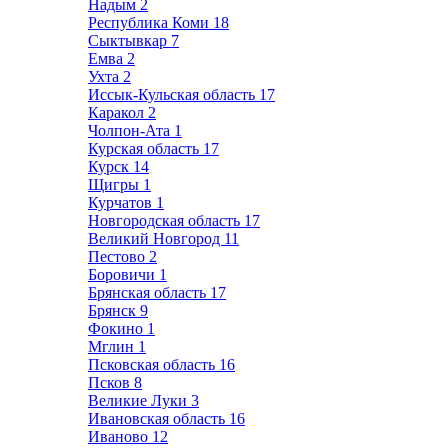
Надым
2
Республика Коми
18
Сыктывкар
7
Емва
2
Ухта
2
Иссык-Кульская область
17
Каракол
2
Чолпон-Ата
1
Курская область
17
Курск
14
Щигры
1
Курчатов
1
Новгородская область
17
Великий Новгород
11
Пестово
2
Боровичи
1
Брянская область
17
Брянск
9
Фокино
1
Мглин
1
Псковская область
16
Псков
8
Великие Луки
3
Ивановская область
16
Иваново
12