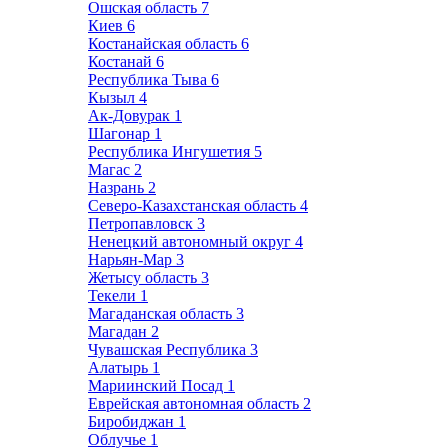
Ошская область
7
Киев
6
Костанайская область
6
Костанай
6
Республика Тыва
6
Кызыл
4
Ак-Довурак
1
Шагонар
1
Республика Ингушетия
5
Магас
2
Назрань
2
Северо-Казахстанская область
4
Петропавловск
3
Ненецкий автономный округ
4
Нарьян-Мар
3
Жетысу область
3
Текели
1
Магаданская область
3
Магадан
2
Чувашская Республика
3
Алатырь
1
Мариинский Посад
1
Еврейская автономная область
2
Биробиджан
1
Облучье
1