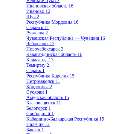
Великие Луки
3
Ивановская область
16
Иваново
12
Шуя
2
Республика Мордовия
16
Саранск
11
Рузаевка
2
Чувашская Республика — Чувашия
16
Чебоксары
12
Новочебоксарск
3
Карагандинская область
16
Караганда
13
Темиртау
2
Сарань
1
Республика Карелия
15
Петрозаводск
11
Кондопога
2
Суоярви
1
Амурская область
15
Благовещенск
11
Белогорск
1
Свободный
1
Кабардино-Балкарская Республика
15
Нальчик
12
Баксан
1