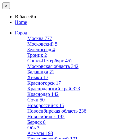
×
В бассейн
Home
Город
Москва
777
Московский
5
Зеленоград
4
Троицк
2
Санкт-Петербург
452
Московская область
342
Балашиха
21
Химки
17
Красногорск
17
Краснодарский край
323
Краснодар
142
Сочи
50
Новороссийск
15
Новосибирская область
236
Новосибирск
192
Бердск
8
Обь
3
Алматы
193
Красноярский край
171