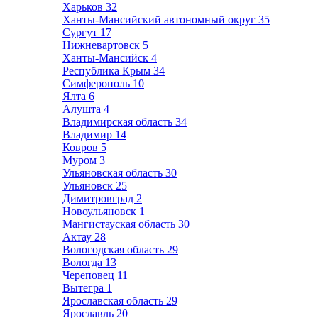
Харьков
32
Ханты-Мансийский автономный округ
35
Сургут
17
Нижневартовск
5
Ханты-Мансийск
4
Республика Крым
34
Симферополь
10
Ялта
6
Алушта
4
Владимирская область
34
Владимир
14
Ковров
5
Муром
3
Ульяновская область
30
Ульяновск
25
Димитровград
2
Новоульяновск
1
Мангистауская область
30
Актау
28
Вологодская область
29
Вологда
13
Череповец
11
Вытегра
1
Ярославская область
29
Ярославль
20