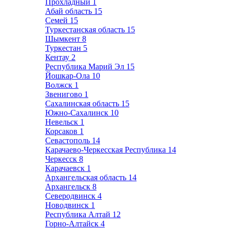
Прохладный
1
Абай область
15
Семей
15
Туркестанская область
15
Шымкент
8
Туркестан
5
Кентау
2
Республика Марий Эл
15
Йошкар-Ола
10
Волжск
1
Звенигово
1
Сахалинская область
15
Южно-Сахалинск
10
Невельск
1
Корсаков
1
Севастополь
14
Карачаево-Черкесская Республика
14
Черкесск
8
Карачаевск
1
Архангельская область
14
Архангельск
8
Северодвинск
4
Новодвинск
1
Республика Алтай
12
Горно-Алтайск
4