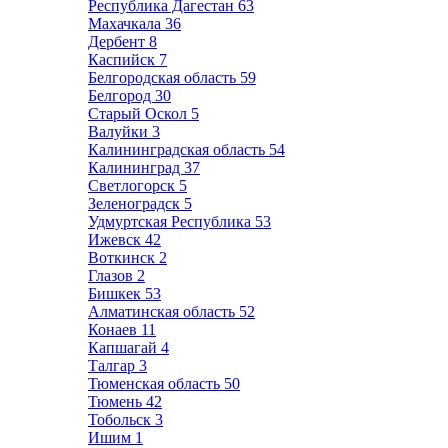
Республика Дагестан
63
Махачкала
36
Дербент
8
Каспийск
7
Белгородская область
59
Белгород
30
Старый Оскол
5
Валуйки
3
Калининградская область
54
Калининград
37
Светлогорск
5
Зеленоградск
5
Удмуртская Республика
53
Ижевск
42
Воткинск
2
Глазов
2
Бишкек
53
Алматинская область
52
Конаев
11
Капшагай
4
Талгар
3
Тюменская область
50
Тюмень
42
Тобольск
3
Ишим
1