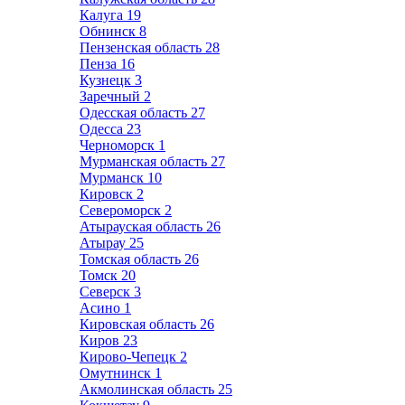
Калуга
19
Обнинск
8
Пензенская область
28
Пенза
16
Кузнецк
3
Заречный
2
Одесская область
27
Одесса
23
Черноморск
1
Мурманская область
27
Мурманск
10
Кировск
2
Североморск
2
Атырауская область
26
Атырау
25
Томская область
26
Томск
20
Северск
3
Асино
1
Кировская область
26
Киров
23
Кирово-Чепецк
2
Омутнинск
1
Акмолинская область
25