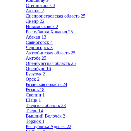
Кокшетау
9
Степногорск
3
Акколь
2
Днепропетровская область
25
Днепр
22
Новомосковск
2
Республика Хакасия
25
Абакан
13
Саяногорск
4
Черногорск
3
Актюбинская область
25
Актобе
25
Оренбургская область
25
Оренбург
16
Бузулук
2
Орск
2
Рязанская область
24
Рязань
18
Скопин
1
Шацк
1
Тверская область
23
Тверь
14
Вышний Волочёк
2
Торжок
1
Республика Адыгея
22