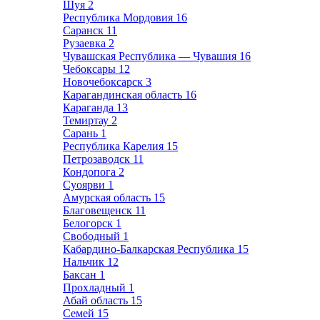
Шуя
2
Республика Мордовия
16
Саранск
11
Рузаевка
2
Чувашская Республика — Чувашия
16
Чебоксары
12
Новочебоксарск
3
Карагандинская область
16
Караганда
13
Темиртау
2
Сарань
1
Республика Карелия
15
Петрозаводск
11
Кондопога
2
Суоярви
1
Амурская область
15
Благовещенск
11
Белогорск
1
Свободный
1
Кабардино-Балкарская Республика
15
Нальчик
12
Баксан
1
Прохладный
1
Абай область
15
Семей
15