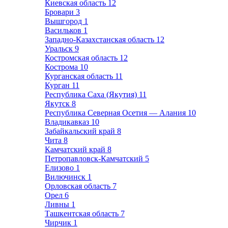
Киевская область
12
Бровари
3
Вышгород
1
Васильков
1
Западно-Казахстанская область
12
Уральск
9
Костромская область
12
Кострома
10
Курганская область
11
Курган
11
Республика Саха (Якутия)
11
Якутск
8
Республика Северная Осетия — Алания
10
Владикавказ
10
Забайкальский край
8
Чита
8
Камчатский край
8
Петропавловск-Камчатский
5
Елизово
1
Вилючинск
1
Орловская область
7
Орел
6
Ливны
1
Ташкентская область
7
Чирчик
1