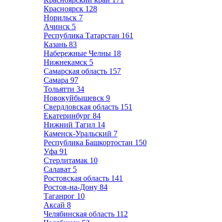
Красноярск
128
Норильск
7
Ачинск
5
Республика Татарстан
161
Казань
83
Набережные Челны
18
Нижнекамск
5
Самарская область
157
Самара
97
Тольятти
34
Новокуйбышевск
9
Свердловская область
151
Екатеринбург
84
Нижний Тагил
14
Каменск-Уральский
7
Республика Башкортостан
150
Уфа
91
Стерлитамак
10
Салават
5
Ростовская область
141
Ростов-на-Дону
84
Таганрог
10
Аксай
8
Челябинская область
112