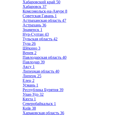
Хабаровский край
50
Хабаровск
37
Комсомольск-на-Амуре
8
Советская Гавань
1
Астраханская область
47
Астрахань
36
Знаменск
1
Нур-Султан
43
Тульская область
42
Тула
26
Щёкино
3
Венев
2
Павлодарская область
40
Павлодар
39
Аксу
1
Липецкая область
40
Липецк
25
Елец
2
Усмань
1
Республика Бурятия
39
Улан-Удэ
32
Кяхта
1
Северобайкальск
1
Київ
38
Харьковская область
36