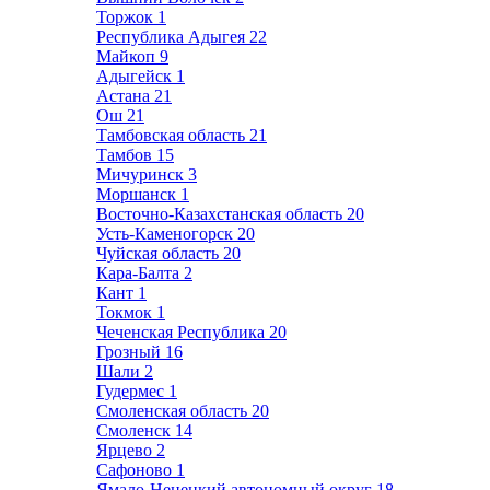
Торжок
1
Республика Адыгея
22
Майкоп
9
Адыгейск
1
Астана
21
Ош
21
Тамбовская область
21
Тамбов
15
Мичуринск
3
Моршанск
1
Восточно-Казахстанская область
20
Усть-Каменогорск
20
Чуйская область
20
Кара-Балта
2
Кант
1
Токмок
1
Чеченская Республика
20
Грозный
16
Шали
2
Гудермес
1
Смоленская область
20
Смоленск
14
Ярцево
2
Сафоново
1
Ямало-Ненецкий автономный округ
18