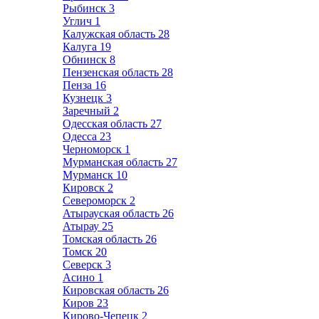
Рыбинск
3
Углич
1
Калужская область
28
Калуга
19
Обнинск
8
Пензенская область
28
Пенза
16
Кузнецк
3
Заречный
2
Одесская область
27
Одесса
23
Черноморск
1
Мурманская область
27
Мурманск
10
Кировск
2
Североморск
2
Атырауская область
26
Атырау
25
Томская область
26
Томск
20
Северск
3
Асино
1
Кировская область
26
Киров
23
Кирово-Чепецк
2