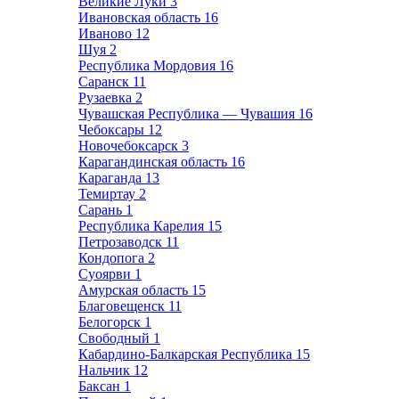
Великие Луки
3
Ивановская область
16
Иваново
12
Шуя
2
Республика Мордовия
16
Саранск
11
Рузаевка
2
Чувашская Республика — Чувашия
16
Чебоксары
12
Новочебоксарск
3
Карагандинская область
16
Караганда
13
Темиртау
2
Сарань
1
Республика Карелия
15
Петрозаводск
11
Кондопога
2
Суоярви
1
Амурская область
15
Благовещенск
11
Белогорск
1
Свободный
1
Кабардино-Балкарская Республика
15
Нальчик
12
Баксан
1