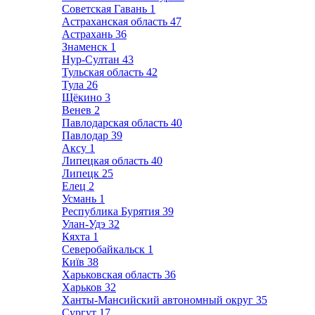
Советская Гавань
1
Астраханская область
47
Астрахань
36
Знаменск
1
Нур-Султан
43
Тульская область
42
Тула
26
Щёкино
3
Венев
2
Павлодарская область
40
Павлодар
39
Аксу
1
Липецкая область
40
Липецк
25
Елец
2
Усмань
1
Республика Бурятия
39
Улан-Удэ
32
Кяхта
1
Северобайкальск
1
Київ
38
Харьковская область
36
Харьков
32
Ханты-Мансийский автономный округ
35
Сургут
17