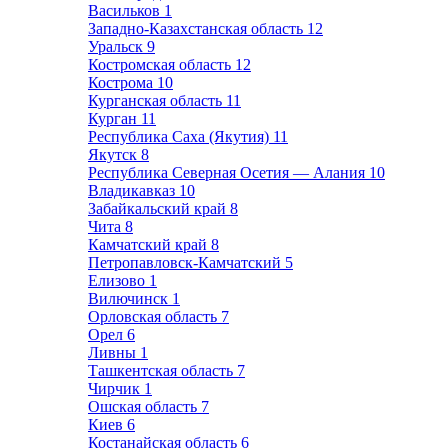
Васильков
1
Западно-Казахстанская область
12
Уральск
9
Костромская область
12
Кострома
10
Курганская область
11
Курган
11
Республика Саха (Якутия)
11
Якутск
8
Республика Северная Осетия — Алания
10
Владикавказ
10
Забайкальский край
8
Чита
8
Камчатский край
8
Петропавловск-Камчатский
5
Елизово
1
Вилючинск
1
Орловская область
7
Орел
6
Ливны
1
Ташкентская область
7
Чирчик
1
Ошская область
7
Киев
6
Костанайская область
6