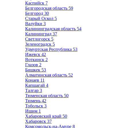
Каспийск
7
Белгородская область
59
Белгород
30
Старый Оскол
5
Валуйки
3
Калининградская область
54
Калининград
37
Светлогорск
5
Зеленоградск
5
Удмуртская Республика
53
Ижевск
42
Воткинск
2
Глазов
2
Бишкек
53
Алматинская область
52
Конаев
11
Капшагай
4
Талгар
3
Тюменская область
50
Тюмень
42
Тобольск
3
Ишим
1
Хабаровский край
50
Хабаровск
37
Комсомольск-на-Амуре
8