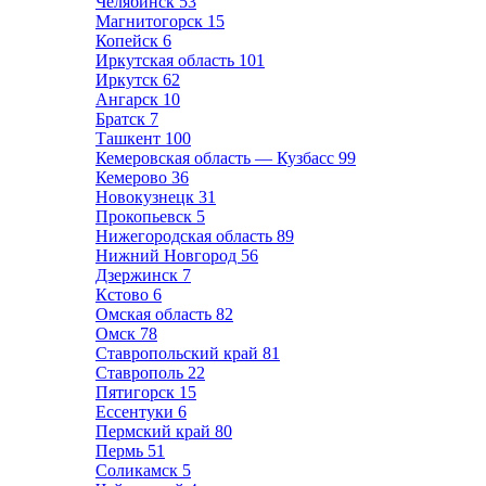
Челябинск
53
Магнитогорск
15
Копейск
6
Иркутская область
101
Иркутск
62
Ангарск
10
Братск
7
Ташкент
100
Кемеровская область — Кузбасс
99
Кемерово
36
Новокузнецк
31
Прокопьевск
5
Нижегородская область
89
Нижний Новгород
56
Дзержинск
7
Кстово
6
Омская область
82
Омск
78
Ставропольский край
81
Ставрополь
22
Пятигорск
15
Ессентуки
6
Пермский край
80
Пермь
51
Соликамск
5