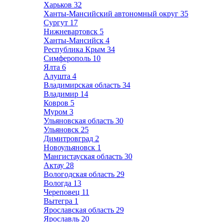
Харьков
32
Ханты-Мансийский автономный округ
35
Сургут
17
Нижневартовск
5
Ханты-Мансийск
4
Республика Крым
34
Симферополь
10
Ялта
6
Алушта
4
Владимирская область
34
Владимир
14
Ковров
5
Муром
3
Ульяновская область
30
Ульяновск
25
Димитровград
2
Новоульяновск
1
Мангистауская область
30
Актау
28
Вологодская область
29
Вологда
13
Череповец
11
Вытегра
1
Ярославская область
29
Ярославль
20