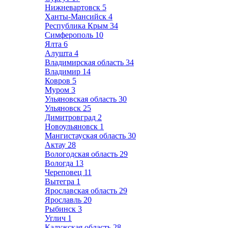
Нижневартовск
5
Ханты-Мансийск
4
Республика Крым
34
Симферополь
10
Ялта
6
Алушта
4
Владимирская область
34
Владимир
14
Ковров
5
Муром
3
Ульяновская область
30
Ульяновск
25
Димитровград
2
Новоульяновск
1
Мангистауская область
30
Актау
28
Вологодская область
29
Вологда
13
Череповец
11
Вытегра
1
Ярославская область
29
Ярославль
20
Рыбинск
3
Углич
1
Калужская область
28