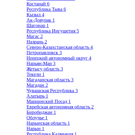
Костанай
6
Республика Тыва
6
Кызыл
4
Ак-Довурак
1
Шагонар
1
Республика Ингушетия
5
Магас
2
Назрань
2
Северо-Казахстанская область
4
Петропавловск
3
Ненецкий автономный округ
4
Нарьян-Мар
3
Жетысу область
3
Текели
1
Магаданская область
3
Магадан
2
Чувашская Республика
3
Алатырь
1
Мариинский Посад
1
Еврейская автономная область
2
Биробиджан
1
Облучье
1
Нарынская область
1
Нарын
1
Республика Калмыкия
1