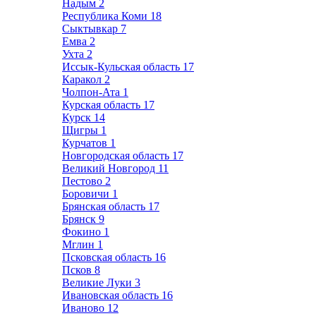
Надым
2
Республика Коми
18
Сыктывкар
7
Емва
2
Ухта
2
Иссык-Кульская область
17
Каракол
2
Чолпон-Ата
1
Курская область
17
Курск
14
Щигры
1
Курчатов
1
Новгородская область
17
Великий Новгород
11
Пестово
2
Боровичи
1
Брянская область
17
Брянск
9
Фокино
1
Мглин
1
Псковская область
16
Псков
8
Великие Луки
3
Ивановская область
16
Иваново
12