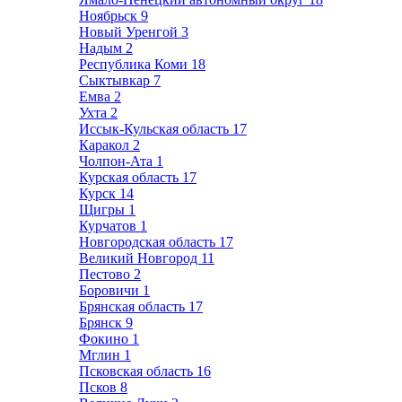
Ноябрьск
9
Новый Уренгой
3
Надым
2
Республика Коми
18
Сыктывкар
7
Емва
2
Ухта
2
Иссык-Кульская область
17
Каракол
2
Чолпон-Ата
1
Курская область
17
Курск
14
Щигры
1
Курчатов
1
Новгородская область
17
Великий Новгород
11
Пестово
2
Боровичи
1
Брянская область
17
Брянск
9
Фокино
1
Мглин
1
Псковская область
16
Псков
8