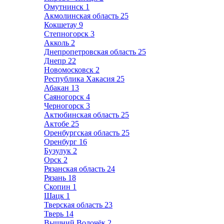
Омутнинск
1
Акмолинская область
25
Кокшетау
9
Степногорск
3
Акколь
2
Днепропетровская область
25
Днепр
22
Новомосковск
2
Республика Хакасия
25
Абакан
13
Саяногорск
4
Черногорск
3
Актюбинская область
25
Актобе
25
Оренбургская область
25
Оренбург
16
Бузулук
2
Орск
2
Рязанская область
24
Рязань
18
Скопин
1
Шацк
1
Тверская область
23
Тверь
14
Вышний Волочёк
2