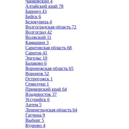
Чайковский
4
Алтайский край
78
Барнаул
43
Бийск
6
Белокуриха
4
Волгоградская область
72
Волгоград
42
Волжский
11
Камышин
3
Саратовская область
68
Саратов
41
Энгельс
10
Балаково
6
Воронежская область
65
Воронеж
52
Острогожск
1
Семилуки
1
Приморский край
64
Владивосток
37
Уссурийск
6
Артем
5
Ленинградская область
64
Гатчина
9
Выборг
5
Кудрово
4