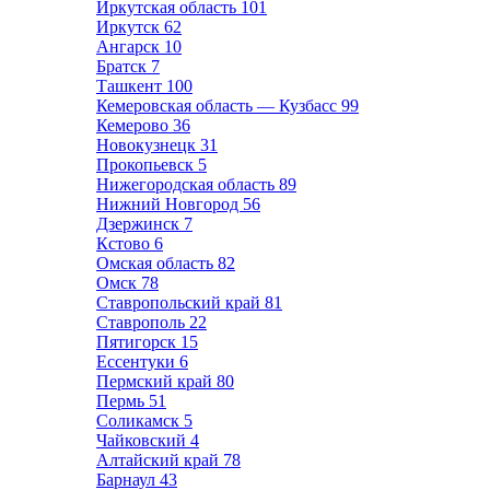
Иркутская область
101
Иркутск
62
Ангарск
10
Братск
7
Ташкент
100
Кемеровская область — Кузбасс
99
Кемерово
36
Новокузнецк
31
Прокопьевск
5
Нижегородская область
89
Нижний Новгород
56
Дзержинск
7
Кстово
6
Омская область
82
Омск
78
Ставропольский край
81
Ставрополь
22
Пятигорск
15
Ессентуки
6
Пермский край
80
Пермь
51
Соликамск
5
Чайковский
4
Алтайский край
78
Барнаул
43