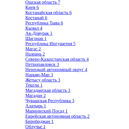
Ошская область
7
Киев
6
Костанайская область
6
Костанай
6
Республика Тыва
6
Кызыл
4
Ак-Довурак
1
Шагонар
1
Республика Ингушетия
5
Магас
2
Назрань
2
Северо-Казахстанская область
4
Петропавловск
3
Ненецкий автономный округ
4
Нарьян-Мар
3
Жетысу область
3
Текели
1
Магаданская область
3
Магадан
2
Чувашская Республика
3
Алатырь
1
Мариинский Посад
1
Еврейская автономная область
2
Биробиджан
1
Облучье
1