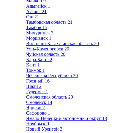
Майкоп
9
Адыгейск
1
Астана
21
Ош
21
Тамбовская область
21
Тамбов
15
Мичуринск
3
Моршанск
1
Восточно-Казахстанская область
20
Усть-Каменогорск
20
Чуйская область
20
Кара-Балта
2
Кант
1
Токмок
1
Чеченская Республика
20
Грозный
16
Шали
2
Гудермес
1
Смоленская область
20
Смоленск
14
Ярцево
2
Сафоново
1
Ямало-Ненецкий автономный округ
18
Ноябрьск
9
Новый Уренгой
3