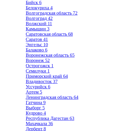
Бийск
6
Белокуриха
4
Волгоградская область
72
Волгоград
42
Волжский
11
Камышин
3
Саратовская область
68
Саратов
41
Энгельс
10
Балаково
6
Воронежская область
65
Воронеж
52
Острогожск
1
Семилуки
1
Приморский край
64
Владивосток
37
Уссурийск
6
Артем
5
Ленинградская область
64
Гатчина
9
Выборг
5
Кудрово
4
Республика Дагестан
63
Махачкала
36
Дербент
8