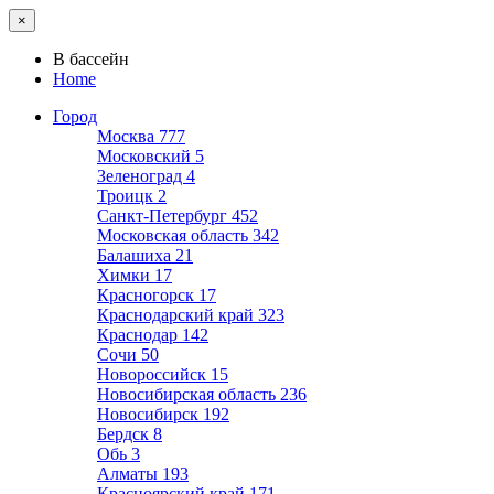
×
В бассейн
Home
Город
Москва
777
Московский
5
Зеленоград
4
Троицк
2
Санкт-Петербург
452
Московская область
342
Балашиха
21
Химки
17
Красногорск
17
Краснодарский край
323
Краснодар
142
Сочи
50
Новороссийск
15
Новосибирская область
236
Новосибирск
192
Бердск
8
Обь
3
Алматы
193
Красноярский край
171