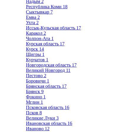
Надым
2
Республика Коми
18
Сыктывкар
7
Емва
2
Ухта
2
Иссык-Кульская область
17
Каракол
2
Чолпон-Ата
1
Курская область
17
Курск
14
Щигры
1
Курчатов
1
Новгородская область
17
Великий Новгород
11
Пестово
2
Боровичи
1
Брянская область
17
Брянск
9
Фокино
1
Мглин
1
Псковская область
16
Псков
8
Великие Луки
3
Ивановская область
16
Иваново
12