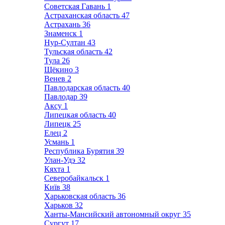
Советская Гавань
1
Астраханская область
47
Астрахань
36
Знаменск
1
Нур-Султан
43
Тульская область
42
Тула
26
Щёкино
3
Венев
2
Павлодарская область
40
Павлодар
39
Аксу
1
Липецкая область
40
Липецк
25
Елец
2
Усмань
1
Республика Бурятия
39
Улан-Удэ
32
Кяхта
1
Северобайкальск
1
Київ
38
Харьковская область
36
Харьков
32
Ханты-Мансийский автономный округ
35
Сургут
17