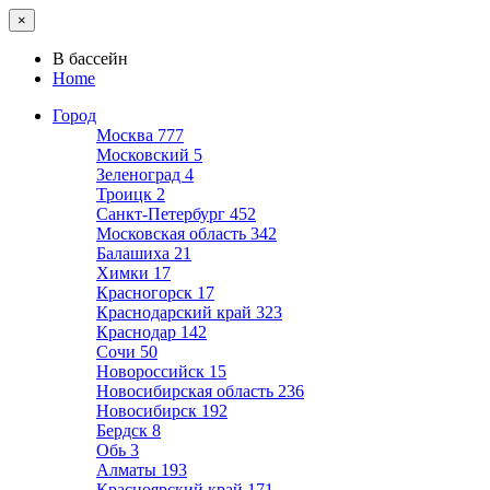
×
В бассейн
Home
Город
Москва
777
Московский
5
Зеленоград
4
Троицк
2
Санкт-Петербург
452
Московская область
342
Балашиха
21
Химки
17
Красногорск
17
Краснодарский край
323
Краснодар
142
Сочи
50
Новороссийск
15
Новосибирская область
236
Новосибирск
192
Бердск
8
Обь
3
Алматы
193
Красноярский край
171