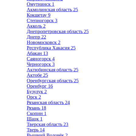
Омутнинск
1
Акмолинская область
25
Кокшетау
9
Степногорск
3
Акколь
2
Днепропетровская область
25
Днепр
22
Новомосковск
2
Республика Хакасия
25
Абакан
13
Саяногорск
4
Черногорск
3
Актюбинская область
25
Актобе
25
Оренбургская область
25
Оренбург
16
Бузулук
2
Орск
2
Рязанская область
24
Рязань
18
Скопин
1
Шацк
1
Тверская область
23
Тверь
14
Вышний Волочёк
2