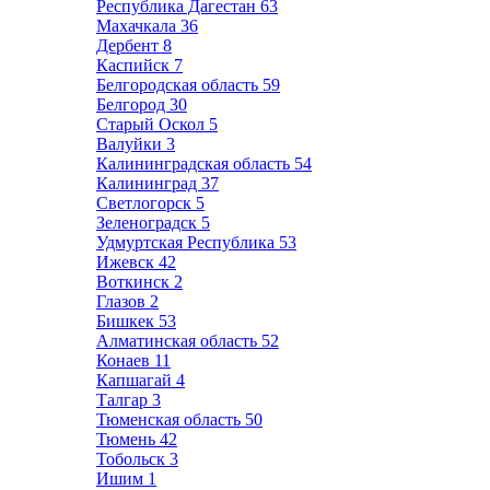
Республика Дагестан
63
Махачкала
36
Дербент
8
Каспийск
7
Белгородская область
59
Белгород
30
Старый Оскол
5
Валуйки
3
Калининградская область
54
Калининград
37
Светлогорск
5
Зеленоградск
5
Удмуртская Республика
53
Ижевск
42
Воткинск
2
Глазов
2
Бишкек
53
Алматинская область
52
Конаев
11
Капшагай
4
Талгар
3
Тюменская область
50
Тюмень
42
Тобольск
3
Ишим
1