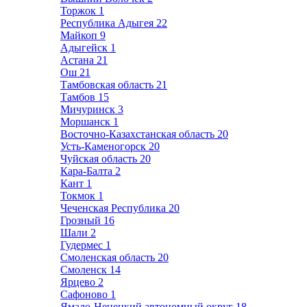
Торжок
1
Республика Адыгея
22
Майкоп
9
Адыгейск
1
Астана
21
Ош
21
Тамбовская область
21
Тамбов
15
Мичуринск
3
Моршанск
1
Восточно-Казахстанская область
20
Усть-Каменогорск
20
Чуйская область
20
Кара-Балта
2
Кант
1
Токмок
1
Чеченская Республика
20
Грозный
16
Шали
2
Гудермес
1
Смоленская область
20
Смоленск
14
Ярцево
2
Сафоново
1
Ямало-Ненецкий автономный округ
18