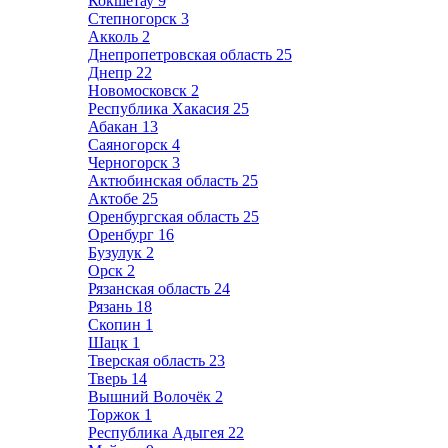
Кокшетау
9
Степногорск
3
Акколь
2
Днепропетровская область
25
Днепр
22
Новомосковск
2
Республика Хакасия
25
Абакан
13
Саяногорск
4
Черногорск
3
Актюбинская область
25
Актобе
25
Оренбургская область
25
Оренбург
16
Бузулук
2
Орск
2
Рязанская область
24
Рязань
18
Скопин
1
Шацк
1
Тверская область
23
Тверь
14
Вышний Волочёк
2
Торжок
1
Республика Адыгея
22