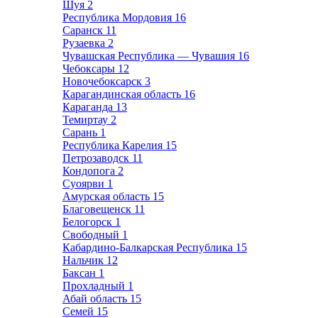
Шуя
2
Республика Мордовия
16
Саранск
11
Рузаевка
2
Чувашская Республика — Чувашия
16
Чебоксары
12
Новочебоксарск
3
Карагандинская область
16
Караганда
13
Темиртау
2
Сарань
1
Республика Карелия
15
Петрозаводск
11
Кондопога
2
Суоярви
1
Амурская область
15
Благовещенск
11
Белогорск
1
Свободный
1
Кабардино-Балкарская Республика
15
Нальчик
12
Баксан
1
Прохладный
1
Абай область
15
Семей
15