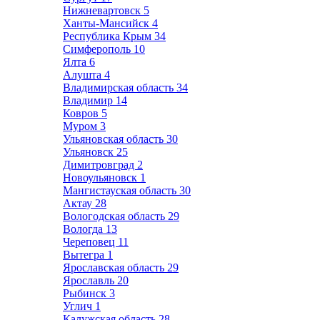
Нижневартовск
5
Ханты-Мансийск
4
Республика Крым
34
Симферополь
10
Ялта
6
Алушта
4
Владимирская область
34
Владимир
14
Ковров
5
Муром
3
Ульяновская область
30
Ульяновск
25
Димитровград
2
Новоульяновск
1
Мангистауская область
30
Актау
28
Вологодская область
29
Вологда
13
Череповец
11
Вытегра
1
Ярославская область
29
Ярославль
20
Рыбинск
3
Углич
1
Калужская область
28