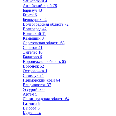
Чайковский
4
Алтайский край
78
Барнаул
43
Бийск
6
Белокуриха
4
Волгоградская область
72
Волгоград
42
Волжский
11
Камышин
3
Саратовская область
68
Саратов
41
Энгельс
10
Балаково
6
Воронежская область
65
Воронеж
52
Острогожск
1
Семилуки
1
Приморский край
64
Владивосток
37
Уссурийск
6
Артем
5
Ленинградская область
64
Гатчина
9
Выборг
5
Кудрово
4