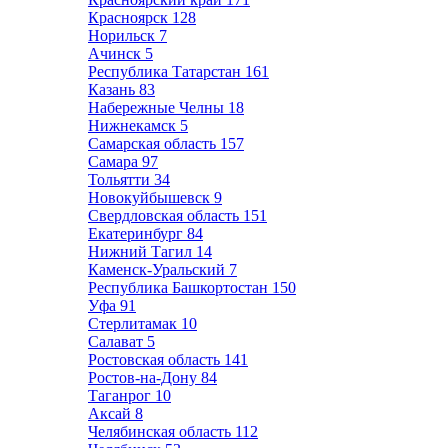
Красноярск
128
Норильск
7
Ачинск
5
Республика Татарстан
161
Казань
83
Набережные Челны
18
Нижнекамск
5
Самарская область
157
Самара
97
Тольятти
34
Новокуйбышевск
9
Свердловская область
151
Екатеринбург
84
Нижний Тагил
14
Каменск-Уральский
7
Республика Башкортостан
150
Уфа
91
Стерлитамак
10
Салават
5
Ростовская область
141
Ростов-на-Дону
84
Таганрог
10
Аксай
8
Челябинская область
112