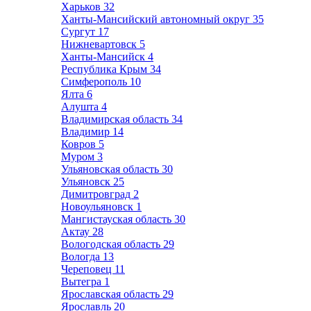
Харьков
32
Ханты-Мансийский автономный округ
35
Сургут
17
Нижневартовск
5
Ханты-Мансийск
4
Республика Крым
34
Симферополь
10
Ялта
6
Алушта
4
Владимирская область
34
Владимир
14
Ковров
5
Муром
3
Ульяновская область
30
Ульяновск
25
Димитровград
2
Новоульяновск
1
Мангистауская область
30
Актау
28
Вологодская область
29
Вологда
13
Череповец
11
Вытегра
1
Ярославская область
29
Ярославль
20