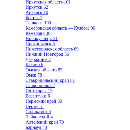
Иркутская область
101
Иркутск
62
Ангарск
10
Братск
7
Ташкент
100
Кемеровская область — Кузбасс
99
Кемерово
36
Новокузнецк
31
Прокопьевск
5
Нижегородская область
89
Нижний Новгород
56
Дзержинск
7
Кстово
6
Омская область
82
Омск
78
Ставропольский край
81
Ставрополь
22
Пятигорск
15
Ессентуки
6
Пермский край
80
Пермь
51
Соликамск
5
Чайковский
4
Алтайский край
78
Барнаул
43