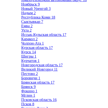
Ноябрьск
9
Новый Уренгой
3
Надым
2
Республика Коми
18
Сыктывкар
7
Емва
2
Ухта
2
Иссык-Кульская область
17
Каракол
2
Чолпон-Ата
1
Курская область
17
Курск
14
Щигры
1
Курчатов
1
Новгородская область
17
Великий Новгород
11
Пестово
2
Боровичи
1
Брянская область
17
Брянск
9
Фокино
1
Мглин
1
Псковская область
16
Псков
8