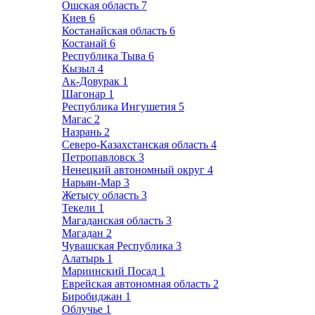
Ошская область
7
Киев
6
Костанайская область
6
Костанай
6
Республика Тыва
6
Кызыл
4
Ак-Довурак
1
Шагонар
1
Республика Ингушетия
5
Магас
2
Назрань
2
Северо-Казахстанская область
4
Петропавловск
3
Ненецкий автономный округ
4
Нарьян-Мар
3
Жетысу область
3
Текели
1
Магаданская область
3
Магадан
2
Чувашская Республика
3
Алатырь
1
Мариинский Посад
1
Еврейская автономная область
2
Биробиджан
1
Облучье
1