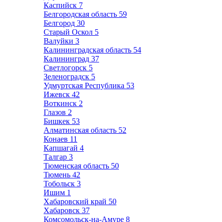
Каспийск
7
Белгородская область
59
Белгород
30
Старый Оскол
5
Валуйки
3
Калининградская область
54
Калининград
37
Светлогорск
5
Зеленоградск
5
Удмуртская Республика
53
Ижевск
42
Воткинск
2
Глазов
2
Бишкек
53
Алматинская область
52
Конаев
11
Капшагай
4
Талгар
3
Тюменская область
50
Тюмень
42
Тобольск
3
Ишим
1
Хабаровский край
50
Хабаровск
37
Комсомольск-на-Амуре
8