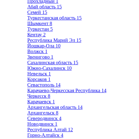
Прохладный
1
Абай область
15
Семей
15
Туркестанская область
15
Шымкент
8
Туркестан
5
Кентау
2
Республика Марий Эл
15
Йошкар-Ола
10
Волжск
1
Звенигово
1
Сахалинская область
15
Южно-Сахалинск
10
Невельск
1
Корсаков
1
Севастополь
14
Карачаево-Черкесская Республика
14
Черкесск
8
Карачаевск
1
Архангельская область
14
Архангельск
8
Северодвинск
4
Новодвинск
1
Республика Алтай
12
Горно-Алтайск
4