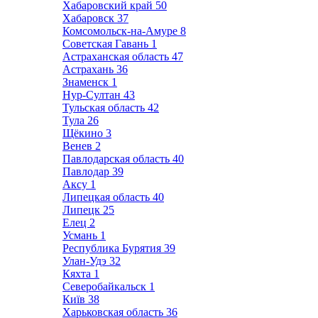
Хабаровский край
50
Хабаровск
37
Комсомольск-на-Амуре
8
Советская Гавань
1
Астраханская область
47
Астрахань
36
Знаменск
1
Нур-Султан
43
Тульская область
42
Тула
26
Щёкино
3
Венев
2
Павлодарская область
40
Павлодар
39
Аксу
1
Липецкая область
40
Липецк
25
Елец
2
Усмань
1
Республика Бурятия
39
Улан-Удэ
32
Кяхта
1
Северобайкальск
1
Київ
38
Харьковская область
36