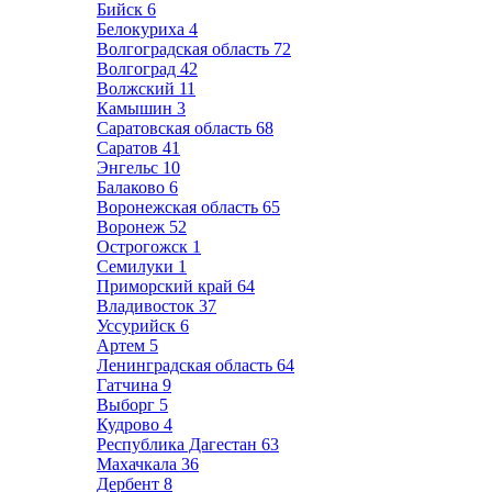
Бийск
6
Белокуриха
4
Волгоградская область
72
Волгоград
42
Волжский
11
Камышин
3
Саратовская область
68
Саратов
41
Энгельс
10
Балаково
6
Воронежская область
65
Воронеж
52
Острогожск
1
Семилуки
1
Приморский край
64
Владивосток
37
Уссурийск
6
Артем
5
Ленинградская область
64
Гатчина
9
Выборг
5
Кудрово
4
Республика Дагестан
63
Махачкала
36
Дербент
8