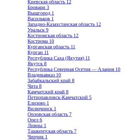
Киевская область
12
Бровари
3
Вышгород
1
Васильков
1
Западно-Казахстанская область
12
Уральск
9
Костромская область
12
Кострома
10
Курганская область
11
Курган
11
Республика Саха (Якутия)
11
Якутск
8
Республика Северная Осетия — Алания
10
Владикавказ
10
Забайкальский край
8
Чита
8
Камчатский край
8
Петропавловск-Камчатский
5
Елизово
1
Вилючинск
1
Орловская область
7
Орел
6
Ливны
1
Ташкентская область
7
Чирчик
1