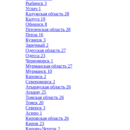
Рыбинск
3
Углич
1
Калужская область
28
Калуга
19
Обнинск
8
Пензенская область
28
Пенза
16
Кузнецк
3
Заречный
2
Одесская область
27
Одесса
23
Черноморск
1
Мурманская область
27
Мурманск
10
Кировск
2
Североморск
2
Атырауская область
26
Атырау
25
Томская область
26
Томск
20
Северск
3
Асино
1
Кировская область
26
Киров
23
Кирово-Чепецк
2