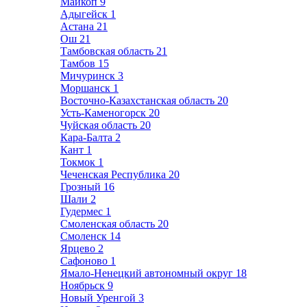
Майкоп
9
Адыгейск
1
Астана
21
Ош
21
Тамбовская область
21
Тамбов
15
Мичуринск
3
Моршанск
1
Восточно-Казахстанская область
20
Усть-Каменогорск
20
Чуйская область
20
Кара-Балта
2
Кант
1
Токмок
1
Чеченская Республика
20
Грозный
16
Шали
2
Гудермес
1
Смоленская область
20
Смоленск
14
Ярцево
2
Сафоново
1
Ямало-Ненецкий автономный округ
18
Ноябрьск
9
Новый Уренгой
3