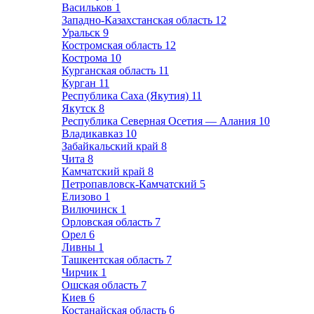
Васильков
1
Западно-Казахстанская область
12
Уральск
9
Костромская область
12
Кострома
10
Курганская область
11
Курган
11
Республика Саха (Якутия)
11
Якутск
8
Республика Северная Осетия — Алания
10
Владикавказ
10
Забайкальский край
8
Чита
8
Камчатский край
8
Петропавловск-Камчатский
5
Елизово
1
Вилючинск
1
Орловская область
7
Орел
6
Ливны
1
Ташкентская область
7
Чирчик
1
Ошская область
7
Киев
6
Костанайская область
6