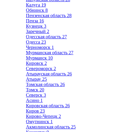
Калуга
19
Обнинск
8
Пензенская область
28
Пенза
16
Кузнецк
3
Заречный
2
Одесская область
27
Одесса
23
Черноморск
1
Мурманская область
27
Мурманск
10
Кировск
2
Североморск
2
Атырауская область
26
Атырау
25
Томская область
26
Томск
20
Северск
3
Асино
1
Кировская область
26
Киров
23
Кирово-Чепецк
2
Омутнинск
1
Акмолинская область
25