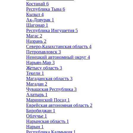
Костанай
6
Республика Тыва
6
Кызыл
4
Ак-Довурак
1
Шагонар
1
Республика Ингушетия
5
Магас
2
Назрань
2
Северо-Казахстанская область
4
Петропавловск
3
Ненецкий автономный округ
4
Нарьян-Мар
3
Жетысу область
3
Текели
1
Магаданская область
3
Магадан
2
Чувашская Республика
3
Алатырь
1
Мариинский Посад
1
Еврейская автономная область
2
Биробиджан
1
Облучье
1
Нарынская область
1
Нарын
1
Республика Калмыкия
1