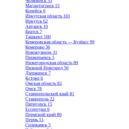
Челябинск
53
Магнитогорск
15
Копейск
6
Иркутская область
101
Иркутск
62
Ангарск
10
Братск
7
Ташкент
100
Кемеровская область — Кузбасс
99
Кемерово
36
Новокузнецк
31
Прокопьевск
5
Нижегородская область
89
Нижний Новгород
56
Дзержинск
7
Кстово
6
Омская область
82
Омск
78
Ставропольский край
81
Ставрополь
22
Пятигорск
15
Ессентуки
6
Пермский край
80
Пермь
51
Соликамск
5