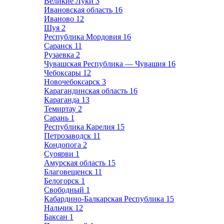
Великие Луки
3
Ивановская область
16
Иваново
12
Шуя
2
Республика Мордовия
16
Саранск
11
Рузаевка
2
Чувашская Республика — Чувашия
16
Чебоксары
12
Новочебоксарск
3
Карагандинская область
16
Караганда
13
Темиртау
2
Сарань
1
Республика Карелия
15
Петрозаводск
11
Кондопога
2
Суоярви
1
Амурская область
15
Благовещенск
11
Белогорск
1
Свободный
1
Кабардино-Балкарская Республика
15
Нальчик
12
Баксан
1