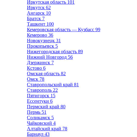
Иркутская область
101
Иркутск
62
Ангарск
10
Братск
7
Ташкент
100
Кемеровская область — Кузбасс
99
Кемерово
36
Новокузнецк
31
Прокопьевск
5
Нижегородская область
89
Нижний Новгород
56
Дзержинск
7
Кстово
6
Омская область
82
Омск
78
Ставропольский край
81
Ставрополь
22
Пятигорск
15
Ессентуки
6
Пермский край
80
Пермь
51
Соликамск
5
Чайковский
4
Алтайский край
78
Барнаул
43