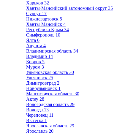
Харьков
32
Ханты-Мансийский автономный округ
35
Сургут
17
Нижневартовск
5
Ханты-Мансийск
4
Республика Крым
34
Симферополь
10
Ялта
6
Алушта
4
Владимирская область
34
Владимир
14
Ковров
5
Муром
3
Ульяновская область
30
Ульяновск
25
Димитровград
2
Новоульяновск
1
Мангистауская область
30
Актау
28
Вологодская область
29
Вологда
13
Череповец
11
Вытегра
1
Ярославская область
29
Ярославль
20