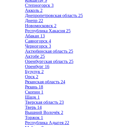
Кокшетау
9
Степногорск
3
Акколь
2
Днепропетровская область
25
Днепр
22
Новомосковск
2
Республика Хакасия
25
Абакан
13
Саяногорск
4
Черногорск
3
Актюбинская область
25
Актобе
25
Оренбургская область
25
Оренбург
16
Бузулук
2
Орск
2
Рязанская область
24
Рязань
18
Скопин
1
Шацк
1
Тверская область
23
Тверь
14
Вышний Волочёк
2
Торжок
1
Республика Адыгея
22