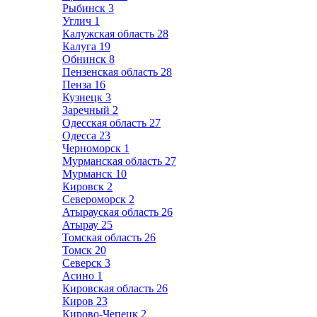
Рыбинск
3
Углич
1
Калужская область
28
Калуга
19
Обнинск
8
Пензенская область
28
Пенза
16
Кузнецк
3
Заречный
2
Одесская область
27
Одесса
23
Черноморск
1
Мурманская область
27
Мурманск
10
Кировск
2
Североморск
2
Атырауская область
26
Атырау
25
Томская область
26
Томск
20
Северск
3
Асино
1
Кировская область
26
Киров
23
Кирово-Чепецк
2