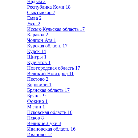
Надым
2
Республика Коми
18
Сыктывкар
7
Емва
2
Ухта
2
Иссык-Кульская область
17
Каракол
2
Чолпон-Ата
1
Курская область
17
Курск
14
Щигры
1
Курчатов
1
Новгородская область
17
Великий Новгород
11
Пестово
2
Боровичи
1
Брянская область
17
Брянск
9
Фокино
1
Мглин
1
Псковская область
16
Псков
8
Великие Луки
3
Ивановская область
16
Иваново
12