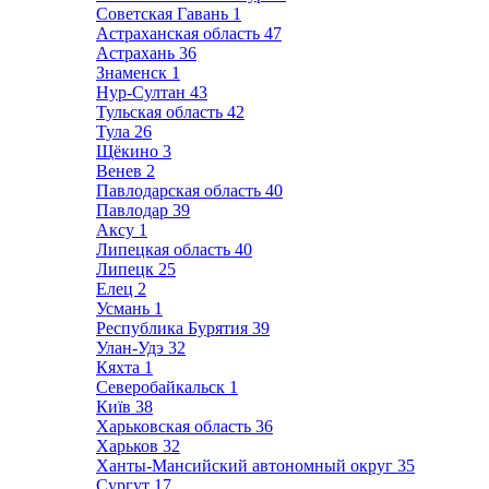
Советская Гавань
1
Астраханская область
47
Астрахань
36
Знаменск
1
Нур-Султан
43
Тульская область
42
Тула
26
Щёкино
3
Венев
2
Павлодарская область
40
Павлодар
39
Аксу
1
Липецкая область
40
Липецк
25
Елец
2
Усмань
1
Республика Бурятия
39
Улан-Удэ
32
Кяхта
1
Северобайкальск
1
Київ
38
Харьковская область
36
Харьков
32
Ханты-Мансийский автономный округ
35
Сургут
17