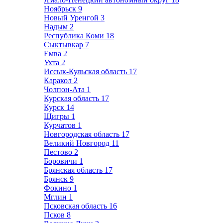
Ноябрьск
9
Новый Уренгой
3
Надым
2
Республика Коми
18
Сыктывкар
7
Емва
2
Ухта
2
Иссык-Кульская область
17
Каракол
2
Чолпон-Ата
1
Курская область
17
Курск
14
Щигры
1
Курчатов
1
Новгородская область
17
Великий Новгород
11
Пестово
2
Боровичи
1
Брянская область
17
Брянск
9
Фокино
1
Мглин
1
Псковская область
16
Псков
8