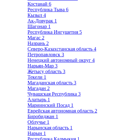
Костанай
6
Республика Тыва
6
Кызыл
4
Ак-Довурак
1
Шагонар
1
Республика Ингушетия
5
Магас
2
Назрань
2
Северо-Казахстанская область
4
Петропавловск
3
Ненецкий автономный округ
4
Нарьян-Мар
3
Жетысу область
3
Текели
1
Магаданская область
3
Магадан
2
Чувашская Республика
3
Алатырь
1
Мариинский Посад
1
Еврейская автономная область
2
Биробиджан
1
Облучье
1
Нарынская область
1
Нарын
1
Республика Калмыкия
1