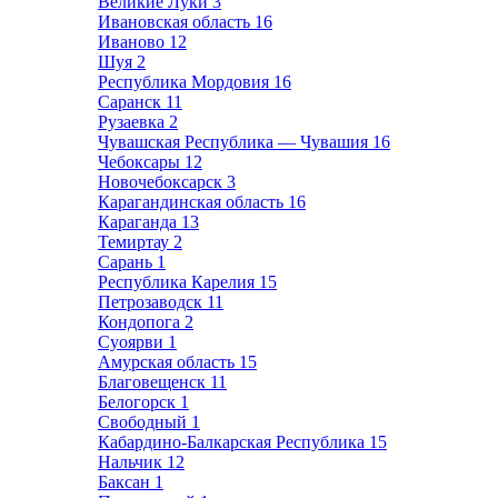
Великие Луки
3
Ивановская область
16
Иваново
12
Шуя
2
Республика Мордовия
16
Саранск
11
Рузаевка
2
Чувашская Республика — Чувашия
16
Чебоксары
12
Новочебоксарск
3
Карагандинская область
16
Караганда
13
Темиртау
2
Сарань
1
Республика Карелия
15
Петрозаводск
11
Кондопога
2
Суоярви
1
Амурская область
15
Благовещенск
11
Белогорск
1
Свободный
1
Кабардино-Балкарская Республика
15
Нальчик
12
Баксан
1