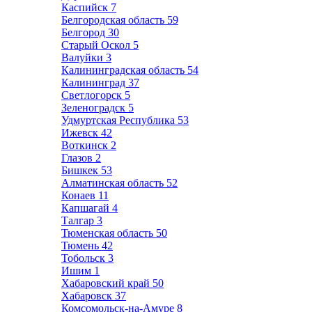
Каспийск
7
Белгородская область
59
Белгород
30
Старый Оскол
5
Валуйки
3
Калининградская область
54
Калининград
37
Светлогорск
5
Зеленоградск
5
Удмуртская Республика
53
Ижевск
42
Воткинск
2
Глазов
2
Бишкек
53
Алматинская область
52
Конаев
11
Капшагай
4
Талгар
3
Тюменская область
50
Тюмень
42
Тобольск
3
Ишим
1
Хабаровский край
50
Хабаровск
37
Комсомольск-на-Амуре
8