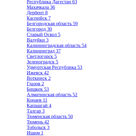
Республика Дагестан
63
Махачкала
36
Дербент
8
Каспийск
7
Белгородская область
59
Белгород
30
Старый Оскол
5
Валуйки
3
Калининградская область
54
Калининград
37
Светлогорск
5
Зеленоградск
5
Удмуртская Республика
53
Ижевск
42
Воткинск
2
Глазов
2
Бишкек
53
Алматинская область
52
Конаев
11
Капшагай
4
Талгар
3
Тюменская область
50
Тюмень
42
Тобольск
3
Ишим
1