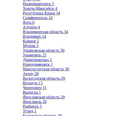
Нижневартовск
5
Ханты-Мансийск
4
Республика Крым
34
Симферополь
10
Ялта
6
Алушта
4
Владимирская область
34
Владимир
14
Ковров
5
Муром
3
Ульяновская область
30
Ульяновск
25
Димитровград
2
Новоульяновск
1
Мангистауская область
30
Актау
28
Вологодская область
29
Вологда
13
Череповец
11
Вытегра
1
Ярославская область
29
Ярославль
20
Рыбинск
3
Углич
1
Калужская область
28