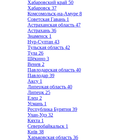
Хабаровский край
50
Хабаровск
37
Комсомольск-на-Амуре
8
Советская Гавань
1
Астраханская область
47
Астрахань
36
Знаменск
1
Нур-Султан
43
Тульская область
42
Тула
26
Щёкино
3
Венев
2
Павлодарская область
40
Павлодар
39
Аксу
1
Липецкая область
40
Липецк
25
Елец
2
Усмань
1
Республика Бурятия
39
Улан-Удэ
32
Кяхта
1
Северобайкальск
1
Київ
38
Харьковская область
36