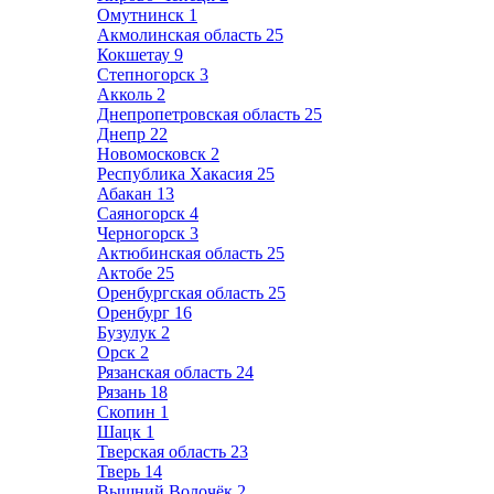
Омутнинск
1
Акмолинская область
25
Кокшетау
9
Степногорск
3
Акколь
2
Днепропетровская область
25
Днепр
22
Новомосковск
2
Республика Хакасия
25
Абакан
13
Саяногорск
4
Черногорск
3
Актюбинская область
25
Актобе
25
Оренбургская область
25
Оренбург
16
Бузулук
2
Орск
2
Рязанская область
24
Рязань
18
Скопин
1
Шацк
1
Тверская область
23
Тверь
14
Вышний Волочёк
2