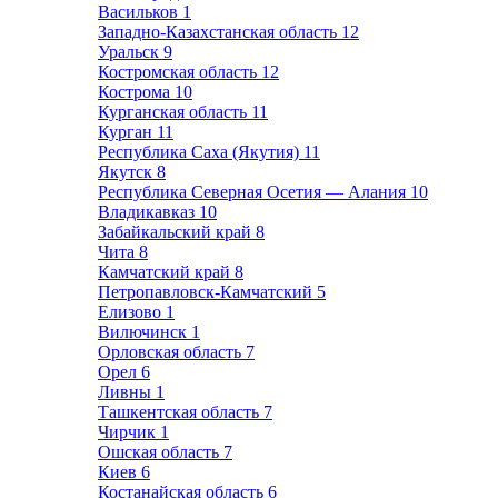
Васильков
1
Западно-Казахстанская область
12
Уральск
9
Костромская область
12
Кострома
10
Курганская область
11
Курган
11
Республика Саха (Якутия)
11
Якутск
8
Республика Северная Осетия — Алания
10
Владикавказ
10
Забайкальский край
8
Чита
8
Камчатский край
8
Петропавловск-Камчатский
5
Елизово
1
Вилючинск
1
Орловская область
7
Орел
6
Ливны
1
Ташкентская область
7
Чирчик
1
Ошская область
7
Киев
6
Костанайская область
6