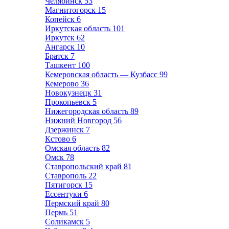
Челябинск
53
Магнитогорск
15
Копейск
6
Иркутская область
101
Иркутск
62
Ангарск
10
Братск
7
Ташкент
100
Кемеровская область — Кузбасс
99
Кемерово
36
Новокузнецк
31
Прокопьевск
5
Нижегородская область
89
Нижний Новгород
56
Дзержинск
7
Кстово
6
Омская область
82
Омск
78
Ставропольский край
81
Ставрополь
22
Пятигорск
15
Ессентуки
6
Пермский край
80
Пермь
51
Соликамск
5