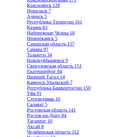
Красноярск
128
Норильск
7
Ачинск
5
Республика Татарстан
161
Казань
83
Набережные Челны
18
Нижнекамск
5
Самарская область
157
Самара
97
Тольятти
34
Новокуйбышевск
9
Свердловская область
151
Екатеринбург
84
Нижний Тагил
14
Каменск-Уральский
7
Республика Башкортостан
150
Уфа
91
Стерлитамак
10
Салават
5
Ростовская область
141
Ростов-на-Дону
84
Таганрог
10
Аксай
8
Челябинская область
112