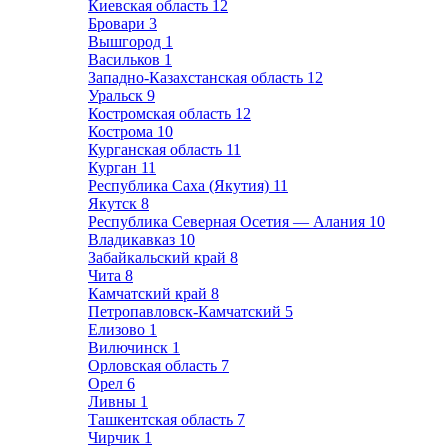
Киевская область
12
Бровари
3
Вышгород
1
Васильков
1
Западно-Казахстанская область
12
Уральск
9
Костромская область
12
Кострома
10
Курганская область
11
Курган
11
Республика Саха (Якутия)
11
Якутск
8
Республика Северная Осетия — Алания
10
Владикавказ
10
Забайкальский край
8
Чита
8
Камчатский край
8
Петропавловск-Камчатский
5
Елизово
1
Вилючинск
1
Орловская область
7
Орел
6
Ливны
1
Ташкентская область
7
Чирчик
1