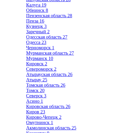
Калуга
19
Обнинск
8
Пензенская область
28
Пенза
16
Кузнецк
3
Заречный
2
Одесская область
27
Одесса
23
Черноморск
1
Мурманская область
27
Мурманск
10
Кировск
2
Североморск
2
Атырауская область
26
Атырау
25
Томская область
26
Томск
20
Северск
3
Асино
1
Кировская область
26
Киров
23
Кирово-Чепецк
2
Омутнинск
1
Акмолинская область
25