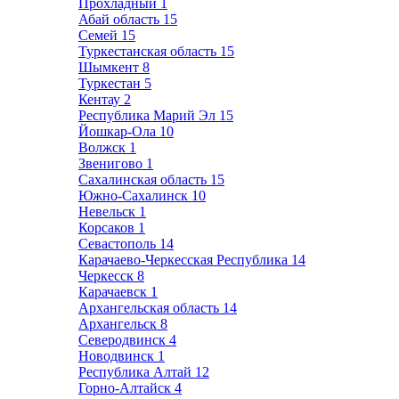
Прохладный
1
Абай область
15
Семей
15
Туркестанская область
15
Шымкент
8
Туркестан
5
Кентау
2
Республика Марий Эл
15
Йошкар-Ола
10
Волжск
1
Звенигово
1
Сахалинская область
15
Южно-Сахалинск
10
Невельск
1
Корсаков
1
Севастополь
14
Карачаево-Черкесская Республика
14
Черкесск
8
Карачаевск
1
Архангельская область
14
Архангельск
8
Северодвинск
4
Новодвинск
1
Республика Алтай
12
Горно-Алтайск
4