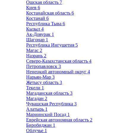
Ошская область
7
Киев
6
Костанайская область
6
Костанай
6
Республика Тыва
6
Кызыл
4
Ак-Довурак
1
Шагонар
1
Республика Ингушетия
5
Магас
2
Назрань
2
Северо-Казахстанская область
4
Петропавловск
3
Ненецкий автономный округ
4
Нарьян-Мар
3
Жетысу область
3
Текели
1
Магаданская область
3
Магадан
2
Чувашская Республика
3
Алатырь
1
Мариинский Посад
1
Еврейская автономная область
2
Биробиджан
1
Облучье
1