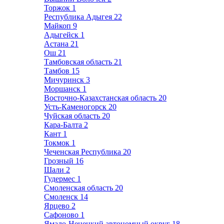
Торжок
1
Республика Адыгея
22
Майкоп
9
Адыгейск
1
Астана
21
Ош
21
Тамбовская область
21
Тамбов
15
Мичуринск
3
Моршанск
1
Восточно-Казахстанская область
20
Усть-Каменогорск
20
Чуйская область
20
Кара-Балта
2
Кант
1
Токмок
1
Чеченская Республика
20
Грозный
16
Шали
2
Гудермес
1
Смоленская область
20
Смоленск
14
Ярцево
2
Сафоново
1
Ямало-Ненецкий автономный округ
18