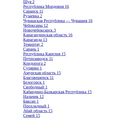
Шуя
2
Республика Мордовия
16
Саранск
11
Рузаевка
2
Чувашская Республика — Чувашия
16
Чебоксары
12
Новочебоксарск
3
Карагандинская область
16
Караганда
13
Темиртау
2
Сарань
1
Республика Карелия
15
Петрозаводск
11
Кондопога
2
Суоярви
1
Амурская область
15
Благовещенск
11
Белогорск
1
Свободный
1
Кабардино-Балкарская Республика
15
Нальчик
12
Баксан
1
Прохладный
1
Абай область
15
Семей
15