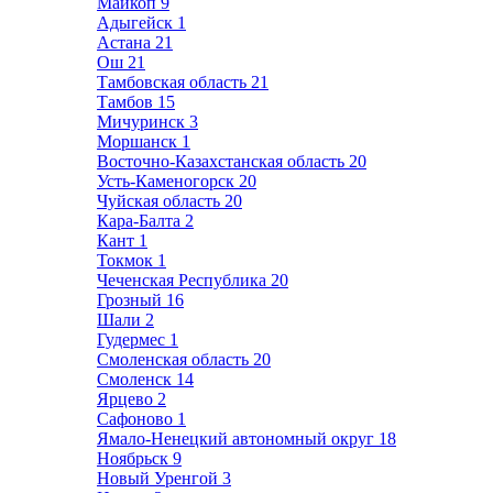
Майкоп
9
Адыгейск
1
Астана
21
Ош
21
Тамбовская область
21
Тамбов
15
Мичуринск
3
Моршанск
1
Восточно-Казахстанская область
20
Усть-Каменогорск
20
Чуйская область
20
Кара-Балта
2
Кант
1
Токмок
1
Чеченская Республика
20
Грозный
16
Шали
2
Гудермес
1
Смоленская область
20
Смоленск
14
Ярцево
2
Сафоново
1
Ямало-Ненецкий автономный округ
18
Ноябрьск
9
Новый Уренгой
3