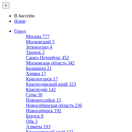
×
В бассейн
Home
Город
Москва
777
Московский
5
Зеленоград
4
Троицк
2
Санкт-Петербург
452
Московская область
342
Балашиха
21
Химки
17
Красногорск
17
Краснодарский край
323
Краснодар
142
Сочи
50
Новороссийск
15
Новосибирская область
236
Новосибирск
192
Бердск
8
Обь
3
Алматы
193
Красноярский край
171