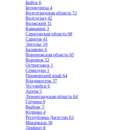
Бийск
6
Белокуриха
4
Волгоградская область
72
Волгоград
42
Волжский
11
Камышин
3
Саратовская область
68
Саратов
41
Энгельс
10
Балаково
6
Воронежская область
65
Воронеж
52
Острогожск
1
Семилуки
1
Приморский край
64
Владивосток
37
Уссурийск
6
Артем
5
Ленинградская область
64
Гатчина
9
Выборг
5
Кудрово
4
Республика Дагестан
63
Махачкала
36
Дербент
8