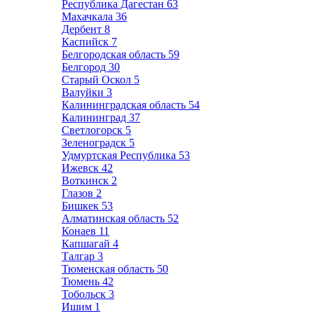
Республика Дагестан
63
Махачкала
36
Дербент
8
Каспийск
7
Белгородская область
59
Белгород
30
Старый Оскол
5
Валуйки
3
Калининградская область
54
Калининград
37
Светлогорск
5
Зеленоградск
5
Удмуртская Республика
53
Ижевск
42
Воткинск
2
Глазов
2
Бишкек
53
Алматинская область
52
Конаев
11
Капшагай
4
Талгар
3
Тюменская область
50
Тюмень
42
Тобольск
3
Ишим
1