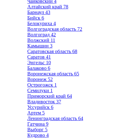
Чайковский
4
Алтайский край
78
Барнаул
43
Бийск
6
Белокуриха
4
Волгоградская область
72
Волгоград
42
Волжский
11
Камышин
3
Саратовская область
68
Саратов
41
Энгельс
10
Балаково
6
Воронежская область
65
Воронеж
52
Острогожск
1
Семилуки
1
Приморский край
64
Владивосток
37
Уссурийск
6
Артем
5
Ленинградская область
64
Гатчина
9
Выборг
5
Кудрово
4