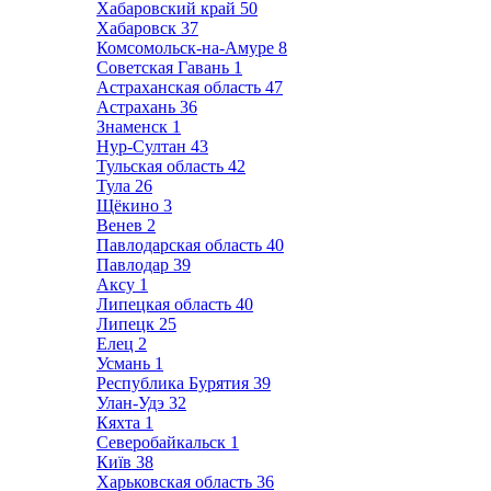
Хабаровский край
50
Хабаровск
37
Комсомольск-на-Амуре
8
Советская Гавань
1
Астраханская область
47
Астрахань
36
Знаменск
1
Нур-Султан
43
Тульская область
42
Тула
26
Щёкино
3
Венев
2
Павлодарская область
40
Павлодар
39
Аксу
1
Липецкая область
40
Липецк
25
Елец
2
Усмань
1
Республика Бурятия
39
Улан-Удэ
32
Кяхта
1
Северобайкальск
1
Київ
38
Харьковская область
36