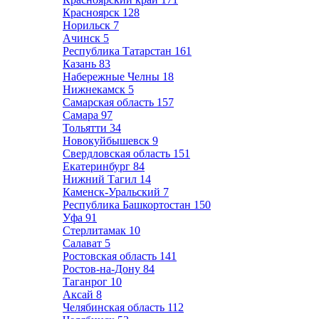
Красноярск
128
Норильск
7
Ачинск
5
Республика Татарстан
161
Казань
83
Набережные Челны
18
Нижнекамск
5
Самарская область
157
Самара
97
Тольятти
34
Новокуйбышевск
9
Свердловская область
151
Екатеринбург
84
Нижний Тагил
14
Каменск-Уральский
7
Республика Башкортостан
150
Уфа
91
Стерлитамак
10
Салават
5
Ростовская область
141
Ростов-на-Дону
84
Таганрог
10
Аксай
8
Челябинская область
112