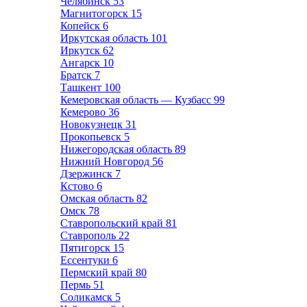
Челябинск
53
Магнитогорск
15
Копейск
6
Иркутская область
101
Иркутск
62
Ангарск
10
Братск
7
Ташкент
100
Кемеровская область — Кузбасс
99
Кемерово
36
Новокузнецк
31
Прокопьевск
5
Нижегородская область
89
Нижний Новгород
56
Дзержинск
7
Кстово
6
Омская область
82
Омск
78
Ставропольский край
81
Ставрополь
22
Пятигорск
15
Ессентуки
6
Пермский край
80
Пермь
51
Соликамск
5