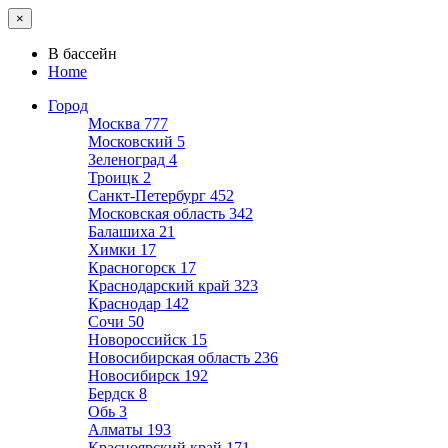
×
В бассейн
Home
Город
Москва
777
Московский
5
Зеленоград
4
Троицк
2
Санкт-Петербург
452
Московская область
342
Балашиха
21
Химки
17
Красногорск
17
Краснодарский край
323
Краснодар
142
Сочи
50
Новороссийск
15
Новосибирская область
236
Новосибирск
192
Бердск
8
Обь
3
Алматы
193
Красноярский край
171