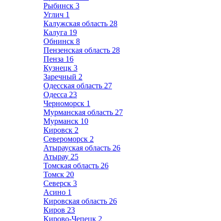
Рыбинск
3
Углич
1
Калужская область
28
Калуга
19
Обнинск
8
Пензенская область
28
Пенза
16
Кузнецк
3
Заречный
2
Одесская область
27
Одесса
23
Черноморск
1
Мурманская область
27
Мурманск
10
Кировск
2
Североморск
2
Атырауская область
26
Атырау
25
Томская область
26
Томск
20
Северск
3
Асино
1
Кировская область
26
Киров
23
Кирово-Чепецк
2