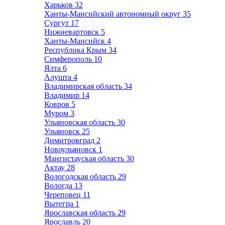
Харьков
32
Ханты-Мансийский автономный округ
35
Сургут
17
Нижневартовск
5
Ханты-Мансийск
4
Республика Крым
34
Симферополь
10
Ялта
6
Алушта
4
Владимирская область
34
Владимир
14
Ковров
5
Муром
3
Ульяновская область
30
Ульяновск
25
Димитровград
2
Новоульяновск
1
Мангистауская область
30
Актау
28
Вологодская область
29
Вологда
13
Череповец
11
Вытегра
1
Ярославская область
29
Ярославль
20