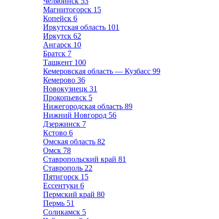
Челябинск
53
Магнитогорск
15
Копейск
6
Иркутская область
101
Иркутск
62
Ангарск
10
Братск
7
Ташкент
100
Кемеровская область — Кузбасс
99
Кемерово
36
Новокузнецк
31
Прокопьевск
5
Нижегородская область
89
Нижний Новгород
56
Дзержинск
7
Кстово
6
Омская область
82
Омск
78
Ставропольский край
81
Ставрополь
22
Пятигорск
15
Ессентуки
6
Пермский край
80
Пермь
51
Соликамск
5