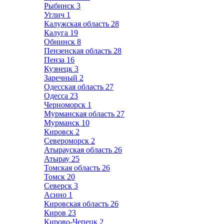
Рыбинск
3
Углич
1
Калужская область
28
Калуга
19
Обнинск
8
Пензенская область
28
Пенза
16
Кузнецк
3
Заречный
2
Одесская область
27
Одесса
23
Черноморск
1
Мурманская область
27
Мурманск
10
Кировск
2
Североморск
2
Атырауская область
26
Атырау
25
Томская область
26
Томск
20
Северск
3
Асино
1
Кировская область
26
Киров
23
Кирово-Чепецк
2