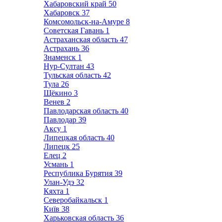
Хабаровский край
50
Хабаровск
37
Комсомольск-на-Амуре
8
Советская Гавань
1
Астраханская область
47
Астрахань
36
Знаменск
1
Нур-Султан
43
Тульская область
42
Тула
26
Щёкино
3
Венев
2
Павлодарская область
40
Павлодар
39
Аксу
1
Липецкая область
40
Липецк
25
Елец
2
Усмань
1
Республика Бурятия
39
Улан-Удэ
32
Кяхта
1
Северобайкальск
1
Київ
38
Харьковская область
36