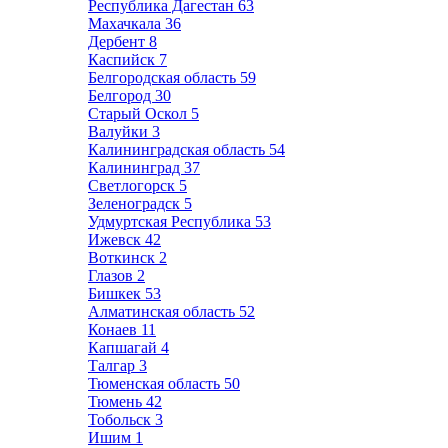
Республика Дагестан
63
Махачкала
36
Дербент
8
Каспийск
7
Белгородская область
59
Белгород
30
Старый Оскол
5
Валуйки
3
Калининградская область
54
Калининград
37
Светлогорск
5
Зеленоградск
5
Удмуртская Республика
53
Ижевск
42
Воткинск
2
Глазов
2
Бишкек
53
Алматинская область
52
Конаев
11
Капшагай
4
Талгар
3
Тюменская область
50
Тюмень
42
Тобольск
3
Ишим
1