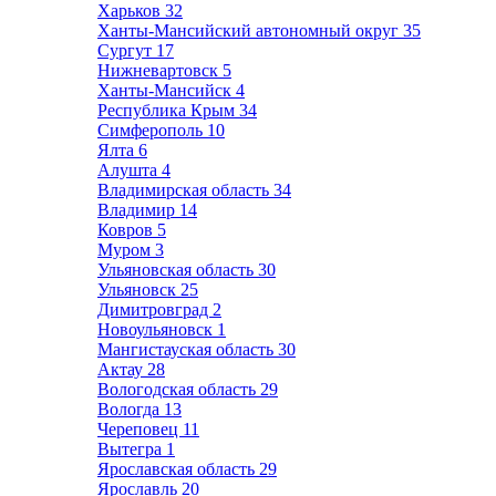
Харьков
32
Ханты-Мансийский автономный округ
35
Сургут
17
Нижневартовск
5
Ханты-Мансийск
4
Республика Крым
34
Симферополь
10
Ялта
6
Алушта
4
Владимирская область
34
Владимир
14
Ковров
5
Муром
3
Ульяновская область
30
Ульяновск
25
Димитровград
2
Новоульяновск
1
Мангистауская область
30
Актау
28
Вологодская область
29
Вологда
13
Череповец
11
Вытегра
1
Ярославская область
29
Ярославль
20