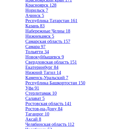
Красноярск
128
Норильск
7
Ачинск
5
Республика Татарстан
161
Казань
83
Набережные Челны
18
Нижнекамск
5
Самарская область
157
Самара
97
Тольятти
34
Новокуйбышевск
9
Свердловская область
151
Екатеринбург
84
Нижний Тагил
14
Каменск-Уральский
7
Республика Башкортостан
150
Уфа
91
Стерлитамак
10
Салават
5
Ростовская область
141
Ростов-на-Дону
84
Таганрог
10
Аксай
8
Челябинская область
112