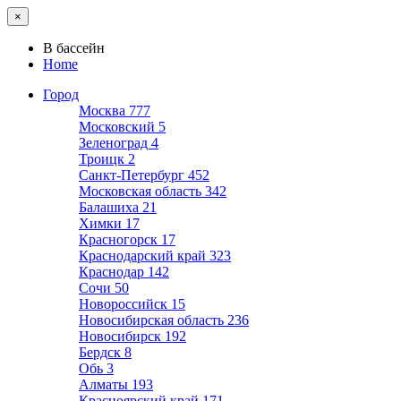
×
В бассейн
Home
Город
Москва
777
Московский
5
Зеленоград
4
Троицк
2
Санкт-Петербург
452
Московская область
342
Балашиха
21
Химки
17
Красногорск
17
Краснодарский край
323
Краснодар
142
Сочи
50
Новороссийск
15
Новосибирская область
236
Новосибирск
192
Бердск
8
Обь
3
Алматы
193
Красноярский край
171