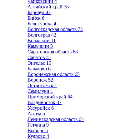
Чайковский
4
Алтайский край
78
Барнаул
43
Бийск
6
Белокуриха
4
Волгоградская область
72
Волгоград
42
Волжский
11
Камышин
3
Саратовская область
68
Саратов
41
Энгельс
10
Балаково
6
Воронежская область
65
Воронеж
52
Острогожск
1
Семилуки
1
Приморский край
64
Владивосток
37
Уссурийск
6
Артем
5
Ленинградская область
64
Гатчина
9
Выборг
5
Кудрово
4