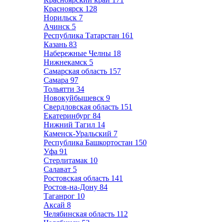
Красноярск
128
Норильск
7
Ачинск
5
Республика Татарстан
161
Казань
83
Набережные Челны
18
Нижнекамск
5
Самарская область
157
Самара
97
Тольятти
34
Новокуйбышевск
9
Свердловская область
151
Екатеринбург
84
Нижний Тагил
14
Каменск-Уральский
7
Республика Башкортостан
150
Уфа
91
Стерлитамак
10
Салават
5
Ростовская область
141
Ростов-на-Дону
84
Таганрог
10
Аксай
8
Челябинская область
112