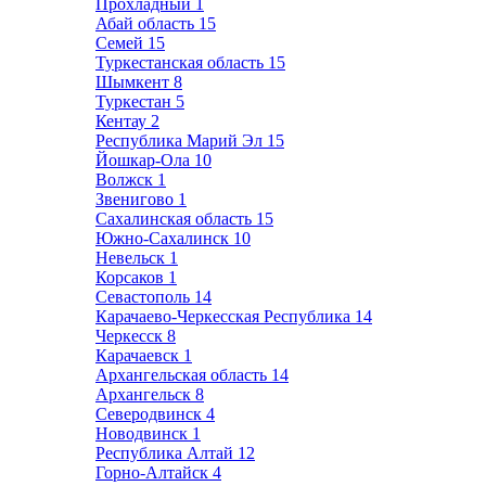
Прохладный
1
Абай область
15
Семей
15
Туркестанская область
15
Шымкент
8
Туркестан
5
Кентау
2
Республика Марий Эл
15
Йошкар-Ола
10
Волжск
1
Звенигово
1
Сахалинская область
15
Южно-Сахалинск
10
Невельск
1
Корсаков
1
Севастополь
14
Карачаево-Черкесская Республика
14
Черкесск
8
Карачаевск
1
Архангельская область
14
Архангельск
8
Северодвинск
4
Новодвинск
1
Республика Алтай
12
Горно-Алтайск
4