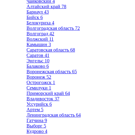
Чайковский
4
Алтайский край
78
Барнаул
43
Бийск
6
Белокуриха
4
Волгоградская область
72
Волгоград
42
Волжский
11
Камышин
3
Саратовская область
68
Саратов
41
Энгельс
10
Балаково
6
Воронежская область
65
Воронеж
52
Острогожск
1
Семилуки
1
Приморский край
64
Владивосток
37
Уссурийск
6
Артем
5
Ленинградская область
64
Гатчина
9
Выборг
5
Кудрово
4