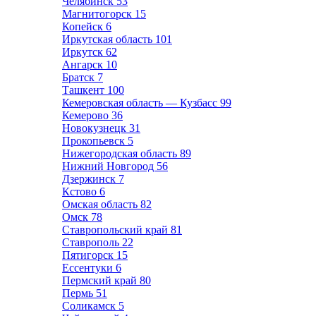
Челябинск
53
Магнитогорск
15
Копейск
6
Иркутская область
101
Иркутск
62
Ангарск
10
Братск
7
Ташкент
100
Кемеровская область — Кузбасс
99
Кемерово
36
Новокузнецк
31
Прокопьевск
5
Нижегородская область
89
Нижний Новгород
56
Дзержинск
7
Кстово
6
Омская область
82
Омск
78
Ставропольский край
81
Ставрополь
22
Пятигорск
15
Ессентуки
6
Пермский край
80
Пермь
51
Соликамск
5