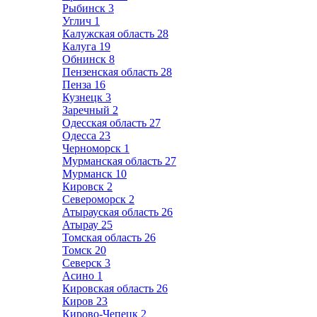
Рыбинск
3
Углич
1
Калужская область
28
Калуга
19
Обнинск
8
Пензенская область
28
Пенза
16
Кузнецк
3
Заречный
2
Одесская область
27
Одесса
23
Черноморск
1
Мурманская область
27
Мурманск
10
Кировск
2
Североморск
2
Атырауская область
26
Атырау
25
Томская область
26
Томск
20
Северск
3
Асино
1
Кировская область
26
Киров
23
Кирово-Чепецк
2