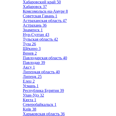
Хабаровский край
50
Хабаровск
37
Комсомольск-на-Амуре
8
Советская Гавань
1
Астраханская область
47
Астрахань
36
Знаменск
1
Нур-Султан
43
Тульская область
42
Тула
26
Щёкино
3
Венев
2
Павлодарская область
40
Павлодар
39
Аксу
1
Липецкая область
40
Липецк
25
Елец
2
Усмань
1
Республика Бурятия
39
Улан-Удэ
32
Кяхта
1
Северобайкальск
1
Київ
38
Харьковская область
36