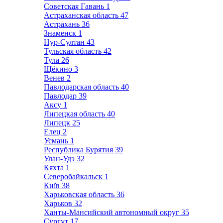
Советская Гавань
1
Астраханская область
47
Астрахань
36
Знаменск
1
Нур-Султан
43
Тульская область
42
Тула
26
Щёкино
3
Венев
2
Павлодарская область
40
Павлодар
39
Аксу
1
Липецкая область
40
Липецк
25
Елец
2
Усмань
1
Республика Бурятия
39
Улан-Удэ
32
Кяхта
1
Северобайкальск
1
Київ
38
Харьковская область
36
Харьков
32
Ханты-Мансийский автономный округ
35
Сургут
17