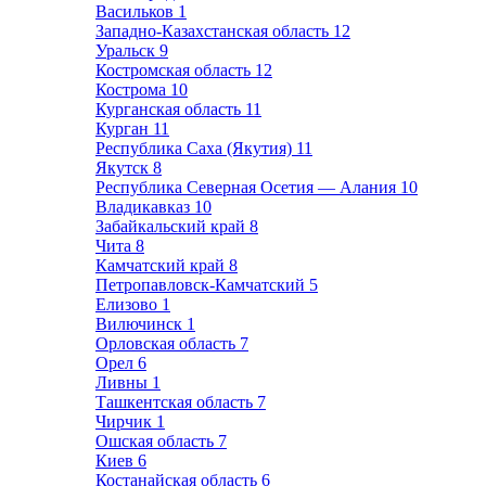
Васильков
1
Западно-Казахстанская область
12
Уральск
9
Костромская область
12
Кострома
10
Курганская область
11
Курган
11
Республика Саха (Якутия)
11
Якутск
8
Республика Северная Осетия — Алания
10
Владикавказ
10
Забайкальский край
8
Чита
8
Камчатский край
8
Петропавловск-Камчатский
5
Елизово
1
Вилючинск
1
Орловская область
7
Орел
6
Ливны
1
Ташкентская область
7
Чирчик
1
Ошская область
7
Киев
6
Костанайская область
6