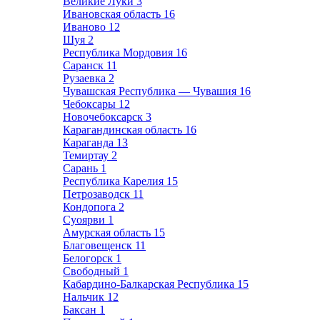
Великие Луки
3
Ивановская область
16
Иваново
12
Шуя
2
Республика Мордовия
16
Саранск
11
Рузаевка
2
Чувашская Республика — Чувашия
16
Чебоксары
12
Новочебоксарск
3
Карагандинская область
16
Караганда
13
Темиртау
2
Сарань
1
Республика Карелия
15
Петрозаводск
11
Кондопога
2
Суоярви
1
Амурская область
15
Благовещенск
11
Белогорск
1
Свободный
1
Кабардино-Балкарская Республика
15
Нальчик
12
Баксан
1