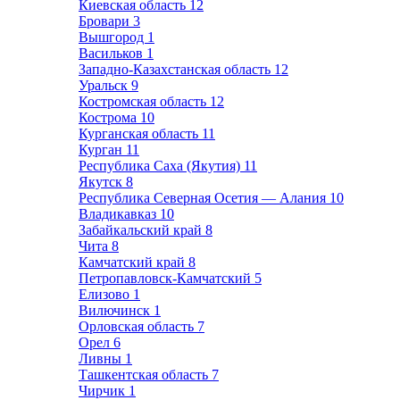
Киевская область
12
Бровари
3
Вышгород
1
Васильков
1
Западно-Казахстанская область
12
Уральск
9
Костромская область
12
Кострома
10
Курганская область
11
Курган
11
Республика Саха (Якутия)
11
Якутск
8
Республика Северная Осетия — Алания
10
Владикавказ
10
Забайкальский край
8
Чита
8
Камчатский край
8
Петропавловск-Камчатский
5
Елизово
1
Вилючинск
1
Орловская область
7
Орел
6
Ливны
1
Ташкентская область
7
Чирчик
1