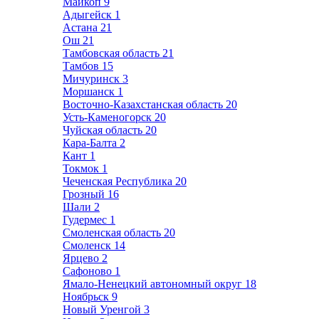
Майкоп
9
Адыгейск
1
Астана
21
Ош
21
Тамбовская область
21
Тамбов
15
Мичуринск
3
Моршанск
1
Восточно-Казахстанская область
20
Усть-Каменогорск
20
Чуйская область
20
Кара-Балта
2
Кант
1
Токмок
1
Чеченская Республика
20
Грозный
16
Шали
2
Гудермес
1
Смоленская область
20
Смоленск
14
Ярцево
2
Сафоново
1
Ямало-Ненецкий автономный округ
18
Ноябрьск
9
Новый Уренгой
3