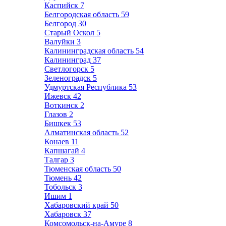
Каспийск
7
Белгородская область
59
Белгород
30
Старый Оскол
5
Валуйки
3
Калининградская область
54
Калининград
37
Светлогорск
5
Зеленоградск
5
Удмуртская Республика
53
Ижевск
42
Воткинск
2
Глазов
2
Бишкек
53
Алматинская область
52
Конаев
11
Капшагай
4
Талгар
3
Тюменская область
50
Тюмень
42
Тобольск
3
Ишим
1
Хабаровский край
50
Хабаровск
37
Комсомольск-на-Амуре
8