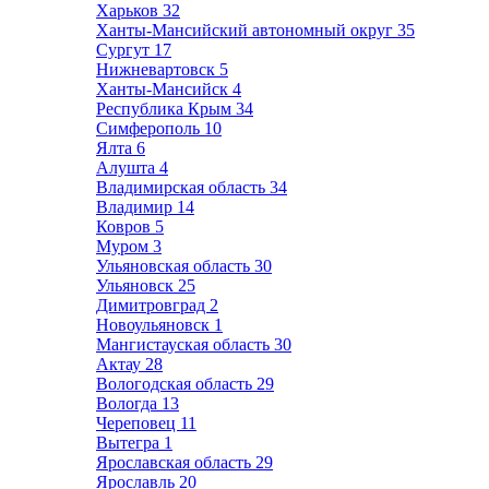
Харьков
32
Ханты-Мансийский автономный округ
35
Сургут
17
Нижневартовск
5
Ханты-Мансийск
4
Республика Крым
34
Симферополь
10
Ялта
6
Алушта
4
Владимирская область
34
Владимир
14
Ковров
5
Муром
3
Ульяновская область
30
Ульяновск
25
Димитровград
2
Новоульяновск
1
Мангистауская область
30
Актау
28
Вологодская область
29
Вологда
13
Череповец
11
Вытегра
1
Ярославская область
29
Ярославль
20