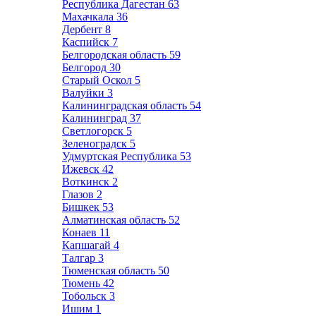
Республика Дагестан
63
Махачкала
36
Дербент
8
Каспийск
7
Белгородская область
59
Белгород
30
Старый Оскол
5
Валуйки
3
Калининградская область
54
Калининград
37
Светлогорск
5
Зеленоградск
5
Удмуртская Республика
53
Ижевск
42
Воткинск
2
Глазов
2
Бишкек
53
Алматинская область
52
Конаев
11
Капшагай
4
Талгар
3
Тюменская область
50
Тюмень
42
Тобольск
3
Ишим
1