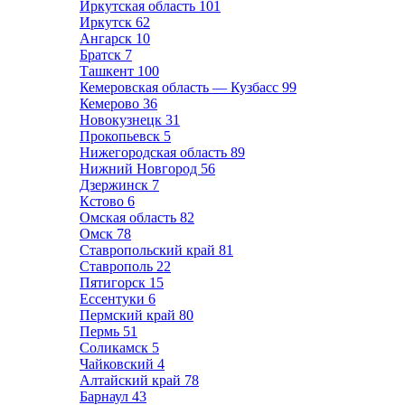
Иркутская область
101
Иркутск
62
Ангарск
10
Братск
7
Ташкент
100
Кемеровская область — Кузбасс
99
Кемерово
36
Новокузнецк
31
Прокопьевск
5
Нижегородская область
89
Нижний Новгород
56
Дзержинск
7
Кстово
6
Омская область
82
Омск
78
Ставропольский край
81
Ставрополь
22
Пятигорск
15
Ессентуки
6
Пермский край
80
Пермь
51
Соликамск
5
Чайковский
4
Алтайский край
78
Барнаул
43