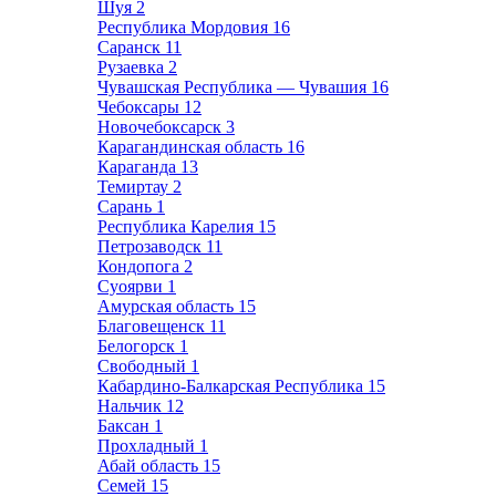
Шуя
2
Республика Мордовия
16
Саранск
11
Рузаевка
2
Чувашская Республика — Чувашия
16
Чебоксары
12
Новочебоксарск
3
Карагандинская область
16
Караганда
13
Темиртау
2
Сарань
1
Республика Карелия
15
Петрозаводск
11
Кондопога
2
Суоярви
1
Амурская область
15
Благовещенск
11
Белогорск
1
Свободный
1
Кабардино-Балкарская Республика
15
Нальчик
12
Баксан
1
Прохладный
1
Абай область
15
Семей
15