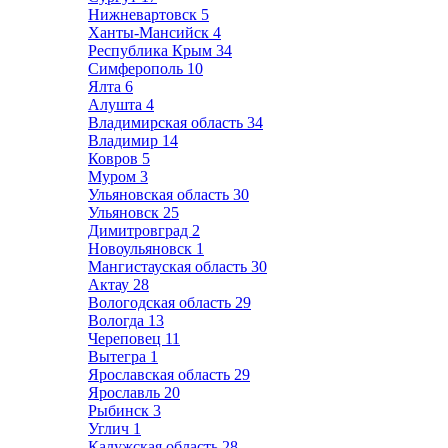
Нижневартовск
5
Ханты-Мансийск
4
Республика Крым
34
Симферополь
10
Ялта
6
Алушта
4
Владимирская область
34
Владимир
14
Ковров
5
Муром
3
Ульяновская область
30
Ульяновск
25
Димитровград
2
Новоульяновск
1
Мангистауская область
30
Актау
28
Вологодская область
29
Вологда
13
Череповец
11
Вытегра
1
Ярославская область
29
Ярославль
20
Рыбинск
3
Углич
1
Калужская область
28