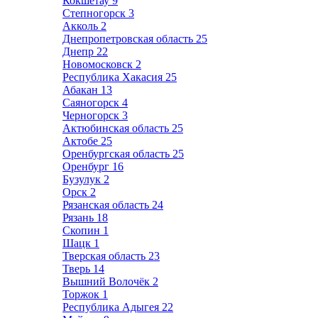
Кокшетау
9
Степногорск
3
Акколь
2
Днепропетровская область
25
Днепр
22
Новомосковск
2
Республика Хакасия
25
Абакан
13
Саяногорск
4
Черногорск
3
Актюбинская область
25
Актобе
25
Оренбургская область
25
Оренбург
16
Бузулук
2
Орск
2
Рязанская область
24
Рязань
18
Скопин
1
Шацк
1
Тверская область
23
Тверь
14
Вышний Волочёк
2
Торжок
1
Республика Адыгея
22