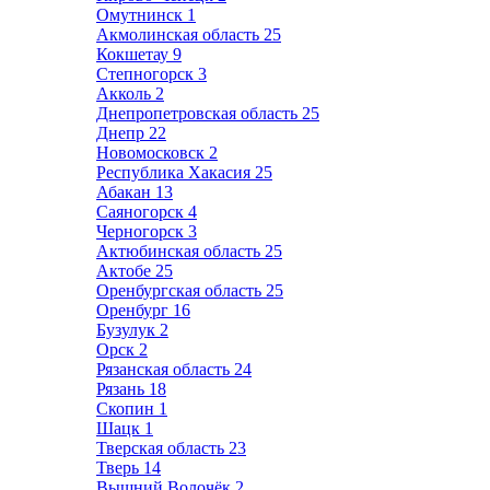
Омутнинск
1
Акмолинская область
25
Кокшетау
9
Степногорск
3
Акколь
2
Днепропетровская область
25
Днепр
22
Новомосковск
2
Республика Хакасия
25
Абакан
13
Саяногорск
4
Черногорск
3
Актюбинская область
25
Актобе
25
Оренбургская область
25
Оренбург
16
Бузулук
2
Орск
2
Рязанская область
24
Рязань
18
Скопин
1
Шацк
1
Тверская область
23
Тверь
14
Вышний Волочёк
2