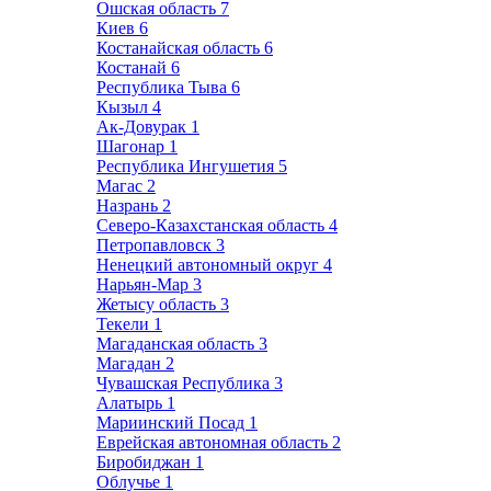
Ошская область
7
Киев
6
Костанайская область
6
Костанай
6
Республика Тыва
6
Кызыл
4
Ак-Довурак
1
Шагонар
1
Республика Ингушетия
5
Магас
2
Назрань
2
Северо-Казахстанская область
4
Петропавловск
3
Ненецкий автономный округ
4
Нарьян-Мар
3
Жетысу область
3
Текели
1
Магаданская область
3
Магадан
2
Чувашская Республика
3
Алатырь
1
Мариинский Посад
1
Еврейская автономная область
2
Биробиджан
1
Облучье
1