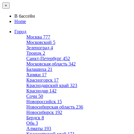
×
В бассейн
Home
Город
Москва
777
Московский
5
Зеленоград
4
Троицк
2
Санкт-Петербург
452
Московская область
342
Балашиха
21
Химки
17
Красногорск
17
Краснодарский край
323
Краснодар
142
Сочи
50
Новороссийск
15
Новосибирская область
236
Новосибирск
192
Бердск
8
Обь
3
Алматы
193
Красноярский край
171