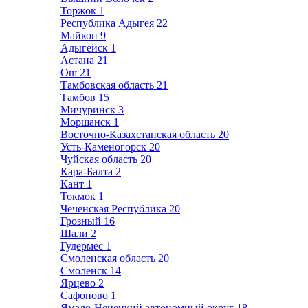
Торжок
1
Республика Адыгея
22
Майкоп
9
Адыгейск
1
Астана
21
Ош
21
Тамбовская область
21
Тамбов
15
Мичуринск
3
Моршанск
1
Восточно-Казахстанская область
20
Усть-Каменогорск
20
Чуйская область
20
Кара-Балта
2
Кант
1
Токмок
1
Чеченская Республика
20
Грозный
16
Шали
2
Гудермес
1
Смоленская область
20
Смоленск
14
Ярцево
2
Сафоново
1
Ямало-Ненецкий автономный округ
18