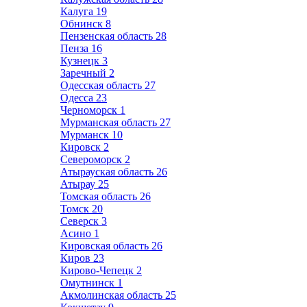
Калуга
19
Обнинск
8
Пензенская область
28
Пенза
16
Кузнецк
3
Заречный
2
Одесская область
27
Одесса
23
Черноморск
1
Мурманская область
27
Мурманск
10
Кировск
2
Североморск
2
Атырауская область
26
Атырау
25
Томская область
26
Томск
20
Северск
3
Асино
1
Кировская область
26
Киров
23
Кирово-Чепецк
2
Омутнинск
1
Акмолинская область
25