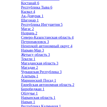
Костанай
6
Республика Тыва
6
Кызыл
4
Ак-Довурак
1
Шагонар
1
Республика Ингушетия
5
Магас
2
Назрань
2
Северо-Казахстанская область
4
Петропавловск
3
Ненецкий автономный округ
4
Нарьян-Мар
3
Жетысу область
3
Текели
1
Магаданская область
3
Магадан
2
Чувашская Республика
3
Алатырь
1
Мариинский Посад
1
Еврейская автономная область
2
Биробиджан
1
Облучье
1
Нарынская область
1
Нарын
1
Республика Калмыкия
1