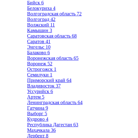
Бийск
6
Белокуриха
4
Волгоградская область
72
Волгоград
42
Волжский
11
Камышин
3
Саратовская область
68
Саратов
41
Энгельс
10
Балаково
6
Воронежская область
65
Воронеж
52
Острогожск
1
Семилуки
1
Приморский край
64
Владивосток
37
Уссурийск
6
Артем
5
Ленинградская область
64
Гатчина
9
Выборг
5
Кудрово
4
Республика Дагестан
63
Махачкала
36
Дербент
8