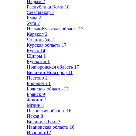
Надым
2
Республика Коми
18
Сыктывкар
7
Емва
2
Ухта
2
Иссык-Кульская область
17
Каракол
2
Чолпон-Ата
1
Курская область
17
Курск
14
Щигры
1
Курчатов
1
Новгородская область
17
Великий Новгород
11
Пестово
2
Боровичи
1
Брянская область
17
Брянск
9
Фокино
1
Мглин
1
Псковская область
16
Псков
8
Великие Луки
3
Ивановская область
16
Иваново
12