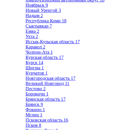
Ноябрьск
9
Новый Уренгой
3
Надым
2
Республика Коми
18
Сыктывкар
7
Емва
2
Ухта
2
Иссык-Кульская область
17
Каракол
2
Чолпон-Ата
1
Курская область
17
Курск
14
Щигры
1
Курчатов
1
Новгородская область
17
Великий Новгород
11
Пестово
2
Боровичи
1
Брянская область
17
Брянск
9
Фокино
1
Мглин
1
Псковская область
16
Псков
8