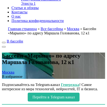
Элиста
1
Статьи и обзоры
Контакты
О нас
Политика конфиденциальности
Главная страница
»
Все бассейны
»
Москва
»
Бассейн
«Марьино» по адресу Маршала Голованова, 12 к1
В бассейн
Бассейн «Марьино» по адресу
Маршала Голованова, 12 к1
Москва
В избранное
Подписывайтесь на Telegram-канал
Генережка
! Самое
интересное из мира технологий, нейросетей, IT и бизнеса.
Перейти в Telegram канал