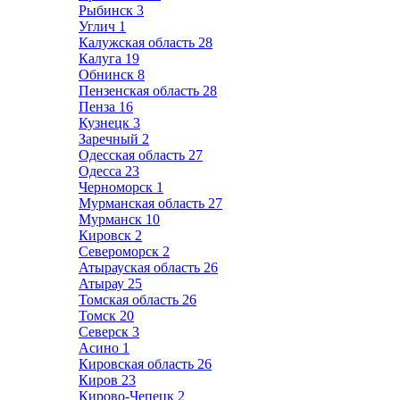
Рыбинск
3
Углич
1
Калужская область
28
Калуга
19
Обнинск
8
Пензенская область
28
Пенза
16
Кузнецк
3
Заречный
2
Одесская область
27
Одесса
23
Черноморск
1
Мурманская область
27
Мурманск
10
Кировск
2
Североморск
2
Атырауская область
26
Атырау
25
Томская область
26
Томск
20
Северск
3
Асино
1
Кировская область
26
Киров
23
Кирово-Чепецк
2