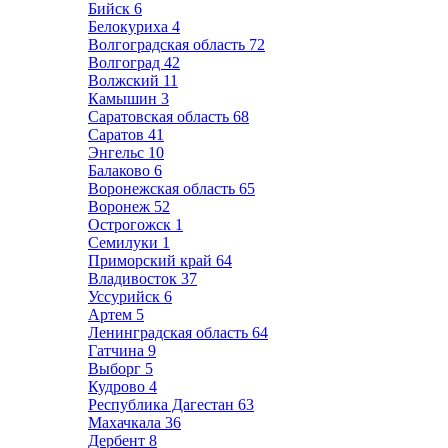
Бийск
6
Белокуриха
4
Волгоградская область
72
Волгоград
42
Волжский
11
Камышин
3
Саратовская область
68
Саратов
41
Энгельс
10
Балаково
6
Воронежская область
65
Воронеж
52
Острогожск
1
Семилуки
1
Приморский край
64
Владивосток
37
Уссурийск
6
Артем
5
Ленинградская область
64
Гатчина
9
Выборг
5
Кудрово
4
Республика Дагестан
63
Махачкала
36
Дербент
8