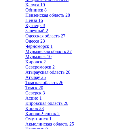
Калуга
19
Обнинск
8
Пензенская область
28
Пенза
16
Кузнецк
3
Заречный
2
Одесская область
27
Одесса
23
Черноморск
1
Мурманская область
27
Мурманск
10
Кировск
2
Североморск
2
Атырауская область
26
Атырау
25
Томская область
26
Томск
20
Северск
3
Асино
1
Кировская область
26
Киров
23
Кирово-Чепецк
2
Омутнинск
1
Акмолинская область
25