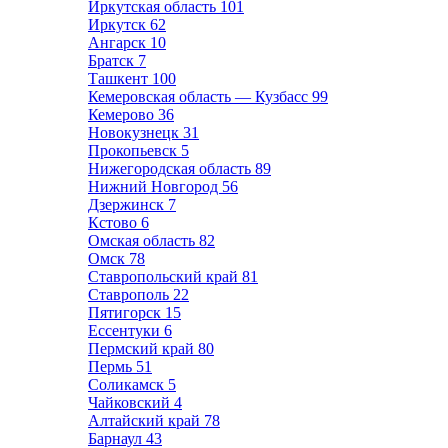
Иркутская область
101
Иркутск
62
Ангарск
10
Братск
7
Ташкент
100
Кемеровская область — Кузбасс
99
Кемерово
36
Новокузнецк
31
Прокопьевск
5
Нижегородская область
89
Нижний Новгород
56
Дзержинск
7
Кстово
6
Омская область
82
Омск
78
Ставропольский край
81
Ставрополь
22
Пятигорск
15
Ессентуки
6
Пермский край
80
Пермь
51
Соликамск
5
Чайковский
4
Алтайский край
78
Барнаул
43