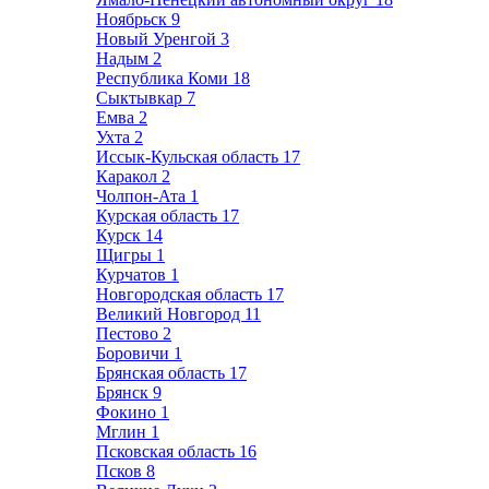
Ноябрьск
9
Новый Уренгой
3
Надым
2
Республика Коми
18
Сыктывкар
7
Емва
2
Ухта
2
Иссык-Кульская область
17
Каракол
2
Чолпон-Ата
1
Курская область
17
Курск
14
Щигры
1
Курчатов
1
Новгородская область
17
Великий Новгород
11
Пестово
2
Боровичи
1
Брянская область
17
Брянск
9
Фокино
1
Мглин
1
Псковская область
16
Псков
8