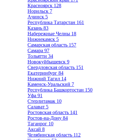
Красноярск
128
Норильск
7
Ачинск
5
Республика Татарстан
161
Казань
83
Набережные Челны
18
Нижнекамск
5
Самарская область
157
Самара
97
Тольятти
34
Новокуйбышевск
9
Свердловская область
151
Екатеринбург
84
Нижний Тагил
14
Каменск-Уральский
7
Республика Башкортостан
150
Уфа
91
Стерлитамак
10
Салават
5
Ростовская область
141
Ростов-на-Дону
84
Таганрог
10
Аксай
8
Челябинская область
112