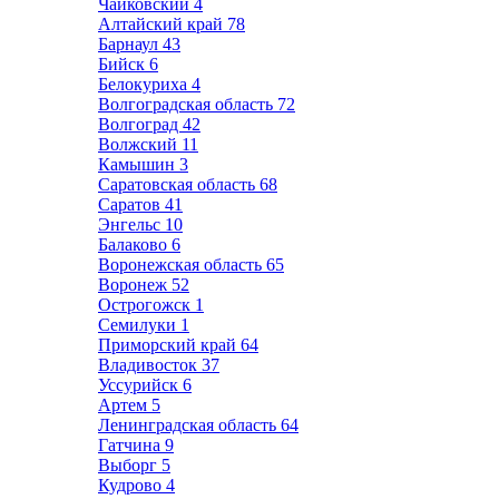
Чайковский
4
Алтайский край
78
Барнаул
43
Бийск
6
Белокуриха
4
Волгоградская область
72
Волгоград
42
Волжский
11
Камышин
3
Саратовская область
68
Саратов
41
Энгельс
10
Балаково
6
Воронежская область
65
Воронеж
52
Острогожск
1
Семилуки
1
Приморский край
64
Владивосток
37
Уссурийск
6
Артем
5
Ленинградская область
64
Гатчина
9
Выборг
5
Кудрово
4