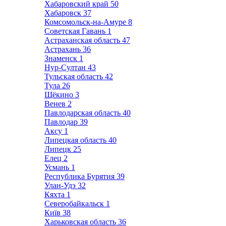
Хабаровский край
50
Хабаровск
37
Комсомольск-на-Амуре
8
Советская Гавань
1
Астраханская область
47
Астрахань
36
Знаменск
1
Нур-Султан
43
Тульская область
42
Тула
26
Щёкино
3
Венев
2
Павлодарская область
40
Павлодар
39
Аксу
1
Липецкая область
40
Липецк
25
Елец
2
Усмань
1
Республика Бурятия
39
Улан-Удэ
32
Кяхта
1
Северобайкальск
1
Київ
38
Харьковская область
36