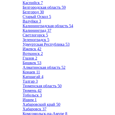
Каспийск
7
Белгородская область
59
Белгород
30
Старый Оскол
5
Валуйки
3
Калининградская область
54
Калининград
37
Светлогорск
5
Зеленоградск
5
Удмуртская Республика
53
Ижевск
42
Воткинск
2
Глазов
2
Бишкек
53
Алматинская область
52
Конаев
11
Капшагай
4
Талгар
3
Тюменская область
50
Тюмень
42
Тобольск
3
Ишим
1
Хабаровский край
50
Хабаровск
37
Комсомольск-на-Амуре
8