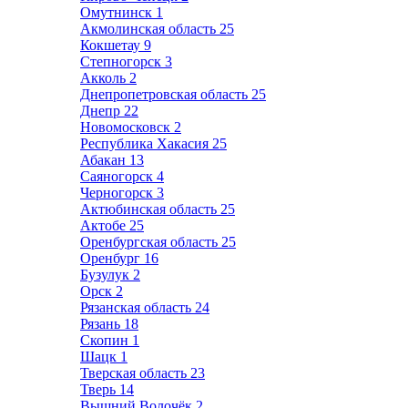
Омутнинск
1
Акмолинская область
25
Кокшетау
9
Степногорск
3
Акколь
2
Днепропетровская область
25
Днепр
22
Новомосковск
2
Республика Хакасия
25
Абакан
13
Саяногорск
4
Черногорск
3
Актюбинская область
25
Актобе
25
Оренбургская область
25
Оренбург
16
Бузулук
2
Орск
2
Рязанская область
24
Рязань
18
Скопин
1
Шацк
1
Тверская область
23
Тверь
14
Вышний Волочёк
2