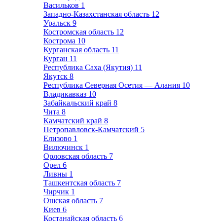
Васильков
1
Западно-Казахстанская область
12
Уральск
9
Костромская область
12
Кострома
10
Курганская область
11
Курган
11
Республика Саха (Якутия)
11
Якутск
8
Республика Северная Осетия — Алания
10
Владикавказ
10
Забайкальский край
8
Чита
8
Камчатский край
8
Петропавловск-Камчатский
5
Елизово
1
Вилючинск
1
Орловская область
7
Орел
6
Ливны
1
Ташкентская область
7
Чирчик
1
Ошская область
7
Киев
6
Костанайская область
6