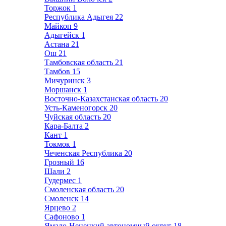
Торжок
1
Республика Адыгея
22
Майкоп
9
Адыгейск
1
Астана
21
Ош
21
Тамбовская область
21
Тамбов
15
Мичуринск
3
Моршанск
1
Восточно-Казахстанская область
20
Усть-Каменогорск
20
Чуйская область
20
Кара-Балта
2
Кант
1
Токмок
1
Чеченская Республика
20
Грозный
16
Шали
2
Гудермес
1
Смоленская область
20
Смоленск
14
Ярцево
2
Сафоново
1
Ямало-Ненецкий автономный округ
18