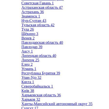
Советская Гавань
1
Астраханская область
47
Астрахань
36
Знаменск
1
Нур-Султан
43
Тульская область
42
Тула
26
Щёкино
3
Венев
2
Павлодарская область
40
Павлодар
39
Аксу
1
Липецкая область
40
Липецк
25
Елец
2
Усмань
1
Республика Бурятия
39
Улан-Удэ
32
Кяхта
1
Северобайкальск
1
Київ
38
Харьковская область
36
Харьков
32
Ханты-Мансийский автономный округ
35
Сургут
17