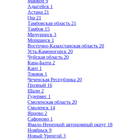
Майкоп
9
Адыгейск
1
Астана
21
Ош
21
Тамбовская область
21
Тамбов
15
Мичуринск
3
Моршанск
1
Восточно-Казахстанская область
20
Усть-Каменогорск
20
Чуйская область
20
Кара-Балта
2
Кант
1
Токмок
1
Чеченская Республика
20
Грозный
16
Шали
2
Гудермес
1
Смоленская область
20
Смоленск
14
Ярцево
2
Сафоново
1
Ямало-Ненецкий автономный округ
18
Ноябрьск
9
Новый Уренгой
3