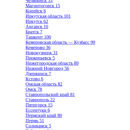
Челябинск
53
Магнитогорск
15
Копейск
6
Иркутская область
101
Иркутск
62
Ангарск
10
Братск
7
Ташкент
100
Кемеровская область — Кузбасс
99
Кемерово
36
Новокузнецк
31
Прокопьевск
5
Нижегородская область
89
Нижний Новгород
56
Дзержинск
7
Кстово
6
Омская область
82
Омск
78
Ставропольский край
81
Ставрополь
22
Пятигорск
15
Ессентуки
6
Пермский край
80
Пермь
51
Соликамск
5