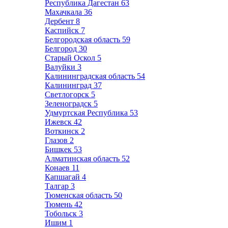
Республика Дагестан
63
Махачкала
36
Дербент
8
Каспийск
7
Белгородская область
59
Белгород
30
Старый Оскол
5
Валуйки
3
Калининградская область
54
Калининград
37
Светлогорск
5
Зеленоградск
5
Удмуртская Республика
53
Ижевск
42
Воткинск
2
Глазов
2
Бишкек
53
Алматинская область
52
Конаев
11
Капшагай
4
Талгар
3
Тюменская область
50
Тюмень
42
Тобольск
3
Ишим
1