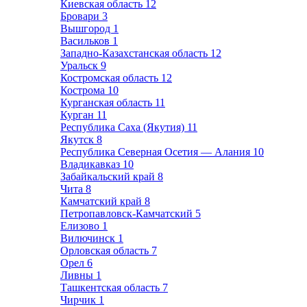
Киевская область
12
Бровари
3
Вышгород
1
Васильков
1
Западно-Казахстанская область
12
Уральск
9
Костромская область
12
Кострома
10
Курганская область
11
Курган
11
Республика Саха (Якутия)
11
Якутск
8
Республика Северная Осетия — Алания
10
Владикавказ
10
Забайкальский край
8
Чита
8
Камчатский край
8
Петропавловск-Камчатский
5
Елизово
1
Вилючинск
1
Орловская область
7
Орел
6
Ливны
1
Ташкентская область
7
Чирчик
1