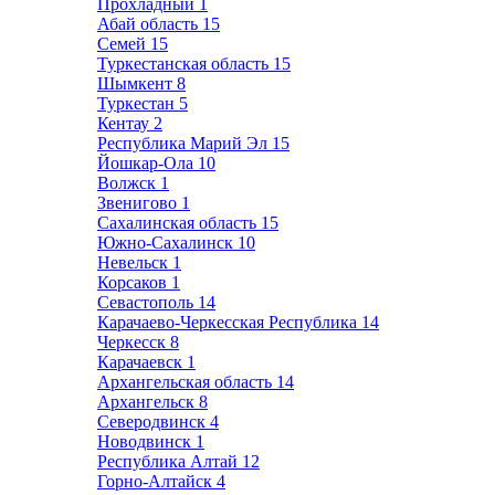
Прохладный
1
Абай область
15
Семей
15
Туркестанская область
15
Шымкент
8
Туркестан
5
Кентау
2
Республика Марий Эл
15
Йошкар-Ола
10
Волжск
1
Звенигово
1
Сахалинская область
15
Южно-Сахалинск
10
Невельск
1
Корсаков
1
Севастополь
14
Карачаево-Черкесская Республика
14
Черкесск
8
Карачаевск
1
Архангельская область
14
Архангельск
8
Северодвинск
4
Новодвинск
1
Республика Алтай
12
Горно-Алтайск
4