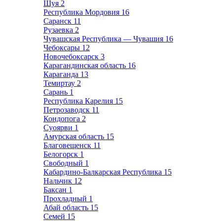
Шуя
2
Республика Мордовия
16
Саранск
11
Рузаевка
2
Чувашская Республика — Чувашия
16
Чебоксары
12
Новочебоксарск
3
Карагандинская область
16
Караганда
13
Темиртау
2
Сарань
1
Республика Карелия
15
Петрозаводск
11
Кондопога
2
Суоярви
1
Амурская область
15
Благовещенск
11
Белогорск
1
Свободный
1
Кабардино-Балкарская Республика
15
Нальчик
12
Баксан
1
Прохладный
1
Абай область
15
Семей
15