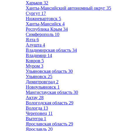
Харьков
32
Ханты-Мансийский автономный округ
35
Сургут
17
Нижневартовск
5
Ханты-Мансийск
4
Республика Крым
34
Симферополь
10
Ялта
6
Алушта
4
Владимирская область
34
Владимир
14
Ковров
5
Муром
3
Ульяновская область
30
Ульяновск
25
Димитровград
2
Новоульяновск
1
Мангистауская область
30
Актау
28
Вологодская область
29
Вологда
13
Череповец
11
Вытегра
1
Ярославская область
29
Ярославль
20