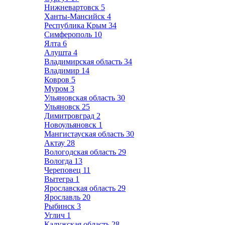
Нижневартовск
5
Ханты-Мансийск
4
Республика Крым
34
Симферополь
10
Ялта
6
Алушта
4
Владимирская область
34
Владимир
14
Ковров
5
Муром
3
Ульяновская область
30
Ульяновск
25
Димитровград
2
Новоульяновск
1
Мангистауская область
30
Актау
28
Вологодская область
29
Вологда
13
Череповец
11
Вытегра
1
Ярославская область
29
Ярославль
20
Рыбинск
3
Углич
1
Калужская область
28