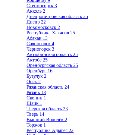
Кокшетау
9
Степногорск
3
Акколь
2
Днепропетровская область
25
Днепр
22
Новомосковск
2
Республика Хакасия
25
Абакан
13
Саяногорск
4
Черногорск
3
Актюбинская область
25
Актобе
25
Оренбургская область
25
Оренбург
16
Бузулук
2
Орск
2
Рязанская область
24
Рязань
18
Скопин
1
Шацк
1
Тверская область
23
Тверь
14
Вышний Волочёк
2
Торжок
1
Республика Адыгея
22