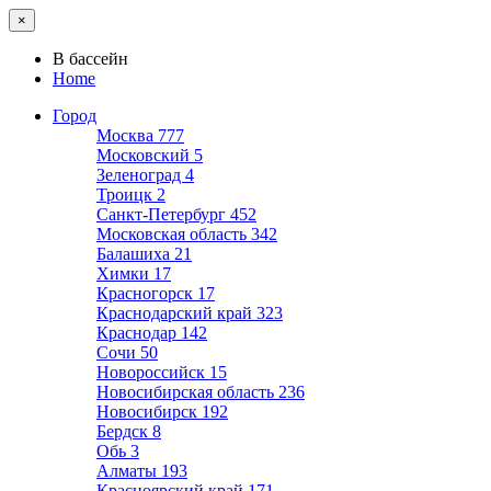
×
В бассейн
Home
Город
Москва
777
Московский
5
Зеленоград
4
Троицк
2
Санкт-Петербург
452
Московская область
342
Балашиха
21
Химки
17
Красногорск
17
Краснодарский край
323
Краснодар
142
Сочи
50
Новороссийск
15
Новосибирская область
236
Новосибирск
192
Бердск
8
Обь
3
Алматы
193
Красноярский край
171