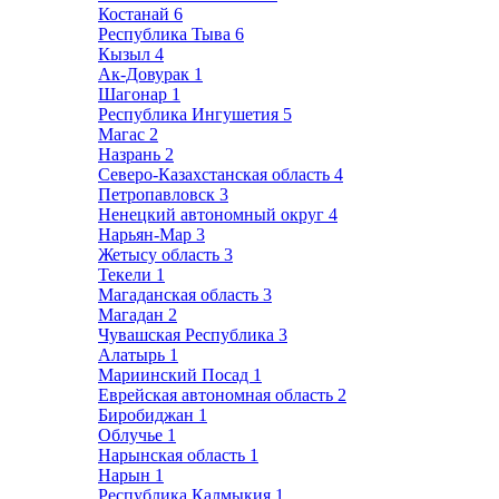
Костанай
6
Республика Тыва
6
Кызыл
4
Ак-Довурак
1
Шагонар
1
Республика Ингушетия
5
Магас
2
Назрань
2
Северо-Казахстанская область
4
Петропавловск
3
Ненецкий автономный округ
4
Нарьян-Мар
3
Жетысу область
3
Текели
1
Магаданская область
3
Магадан
2
Чувашская Республика
3
Алатырь
1
Мариинский Посад
1
Еврейская автономная область
2
Биробиджан
1
Облучье
1
Нарынская область
1
Нарын
1
Республика Калмыкия
1