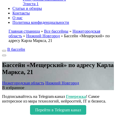
Элиста
1
Статьи и обзоры
Контакты
О нас
Политика конфиденциальности
Главная страница
»
Все бассейны
»
Нижегородская
область
»
Нижний Новгород
»
Бассейн «Мещерский» по
адресу Карла Маркса, 21
В бассейн
Бассейн «Мещерский» по адресу Карла
Маркса, 21
Нижегородская область
Нижний Новгород
В избранное
Подписывайтесь на Telegram-канал
Генережка
! Самое
интересное из мира технологий, нейросетей, IT и бизнеса.
Перейти в Telegram канал