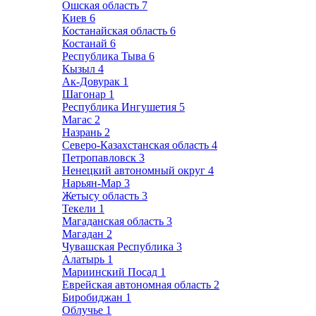
Ошская область
7
Киев
6
Костанайская область
6
Костанай
6
Республика Тыва
6
Кызыл
4
Ак-Довурак
1
Шагонар
1
Республика Ингушетия
5
Магас
2
Назрань
2
Северо-Казахстанская область
4
Петропавловск
3
Ненецкий автономный округ
4
Нарьян-Мар
3
Жетысу область
3
Текели
1
Магаданская область
3
Магадан
2
Чувашская Республика
3
Алатырь
1
Мариинский Посад
1
Еврейская автономная область
2
Биробиджан
1
Облучье
1