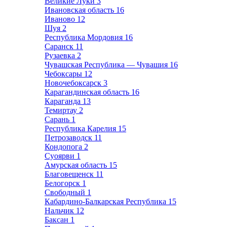
Великие Луки
3
Ивановская область
16
Иваново
12
Шуя
2
Республика Мордовия
16
Саранск
11
Рузаевка
2
Чувашская Республика — Чувашия
16
Чебоксары
12
Новочебоксарск
3
Карагандинская область
16
Караганда
13
Темиртау
2
Сарань
1
Республика Карелия
15
Петрозаводск
11
Кондопога
2
Суоярви
1
Амурская область
15
Благовещенск
11
Белогорск
1
Свободный
1
Кабардино-Балкарская Республика
15
Нальчик
12
Баксан
1