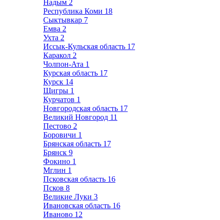
Надым
2
Республика Коми
18
Сыктывкар
7
Емва
2
Ухта
2
Иссык-Кульская область
17
Каракол
2
Чолпон-Ата
1
Курская область
17
Курск
14
Щигры
1
Курчатов
1
Новгородская область
17
Великий Новгород
11
Пестово
2
Боровичи
1
Брянская область
17
Брянск
9
Фокино
1
Мглин
1
Псковская область
16
Псков
8
Великие Луки
3
Ивановская область
16
Иваново
12