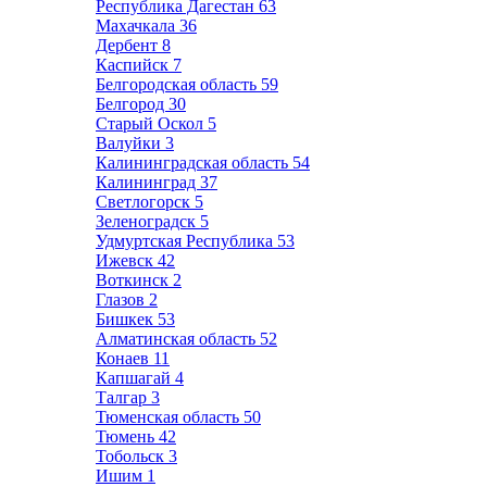
Республика Дагестан
63
Махачкала
36
Дербент
8
Каспийск
7
Белгородская область
59
Белгород
30
Старый Оскол
5
Валуйки
3
Калининградская область
54
Калининград
37
Светлогорск
5
Зеленоградск
5
Удмуртская Республика
53
Ижевск
42
Воткинск
2
Глазов
2
Бишкек
53
Алматинская область
52
Конаев
11
Капшагай
4
Талгар
3
Тюменская область
50
Тюмень
42
Тобольск
3
Ишим
1