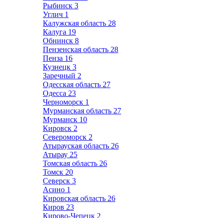
Рыбинск
3
Углич
1
Калужская область
28
Калуга
19
Обнинск
8
Пензенская область
28
Пенза
16
Кузнецк
3
Заречный
2
Одесская область
27
Одесса
23
Черноморск
1
Мурманская область
27
Мурманск
10
Кировск
2
Североморск
2
Атырауская область
26
Атырау
25
Томская область
26
Томск
20
Северск
3
Асино
1
Кировская область
26
Киров
23
Кирово-Чепецк
2