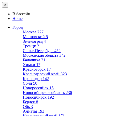
×
В бассейн
Home
Город
Москва
777
Московский
5
Зеленоград
4
Троицк
2
Санкт-Петербург
452
Московская область
342
Балашиха
21
Химки
17
Красногорск
17
Краснодарский край
323
Краснодар
142
Сочи
50
Новороссийск
15
Новосибирская область
236
Новосибирск
192
Бердск
8
Обь
3
Алматы
193
Красноярский край
171