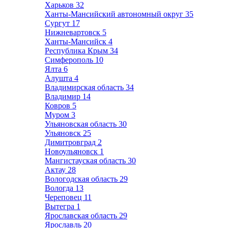
Харьков
32
Ханты-Мансийский автономный округ
35
Сургут
17
Нижневартовск
5
Ханты-Мансийск
4
Республика Крым
34
Симферополь
10
Ялта
6
Алушта
4
Владимирская область
34
Владимир
14
Ковров
5
Муром
3
Ульяновская область
30
Ульяновск
25
Димитровград
2
Новоульяновск
1
Мангистауская область
30
Актау
28
Вологодская область
29
Вологда
13
Череповец
11
Вытегра
1
Ярославская область
29
Ярославль
20