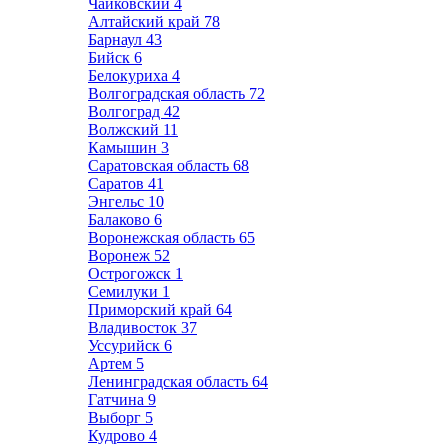
Чайковский
4
Алтайский край
78
Барнаул
43
Бийск
6
Белокуриха
4
Волгоградская область
72
Волгоград
42
Волжский
11
Камышин
3
Саратовская область
68
Саратов
41
Энгельс
10
Балаково
6
Воронежская область
65
Воронеж
52
Острогожск
1
Семилуки
1
Приморский край
64
Владивосток
37
Уссурийск
6
Артем
5
Ленинградская область
64
Гатчина
9
Выборг
5
Кудрово
4