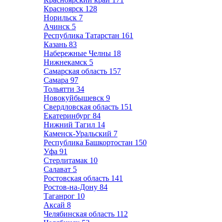
Красноярск
128
Норильск
7
Ачинск
5
Республика Татарстан
161
Казань
83
Набережные Челны
18
Нижнекамск
5
Самарская область
157
Самара
97
Тольятти
34
Новокуйбышевск
9
Свердловская область
151
Екатеринбург
84
Нижний Тагил
14
Каменск-Уральский
7
Республика Башкортостан
150
Уфа
91
Стерлитамак
10
Салават
5
Ростовская область
141
Ростов-на-Дону
84
Таганрог
10
Аксай
8
Челябинская область
112