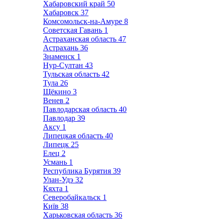
Хабаровский край
50
Хабаровск
37
Комсомольск-на-Амуре
8
Советская Гавань
1
Астраханская область
47
Астрахань
36
Знаменск
1
Нур-Султан
43
Тульская область
42
Тула
26
Щёкино
3
Венев
2
Павлодарская область
40
Павлодар
39
Аксу
1
Липецкая область
40
Липецк
25
Елец
2
Усмань
1
Республика Бурятия
39
Улан-Удэ
32
Кяхта
1
Северобайкальск
1
Київ
38
Харьковская область
36