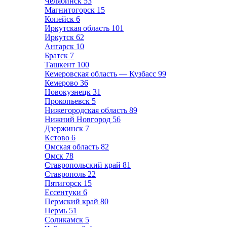
Челябинск
53
Магнитогорск
15
Копейск
6
Иркутская область
101
Иркутск
62
Ангарск
10
Братск
7
Ташкент
100
Кемеровская область — Кузбасс
99
Кемерово
36
Новокузнецк
31
Прокопьевск
5
Нижегородская область
89
Нижний Новгород
56
Дзержинск
7
Кстово
6
Омская область
82
Омск
78
Ставропольский край
81
Ставрополь
22
Пятигорск
15
Ессентуки
6
Пермский край
80
Пермь
51
Соликамск
5