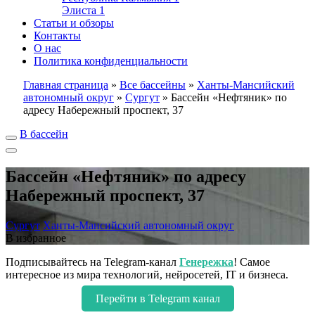
Элиста
1
Статьи и обзоры
Контакты
О нас
Политика конфиденциальности
Главная страница
»
Все бассейны
»
Ханты-Мансийский
автономный округ
»
Сургут
»
Бассейн «Нефтяник» по
адресу Набережный проспект, 37
В бассейн
Бассейн «Нефтяник» по адресу
Набережный проспект, 37
Сургут
Ханты-Мансийский автономный округ
В избранное
Подписывайтесь на Telegram-канал
Генережка
! Самое
интересное из мира технологий, нейросетей, IT и бизнеса.
Перейти в Telegram канал