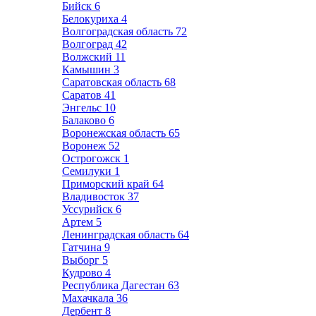
Бийск
6
Белокуриха
4
Волгоградская область
72
Волгоград
42
Волжский
11
Камышин
3
Саратовская область
68
Саратов
41
Энгельс
10
Балаково
6
Воронежская область
65
Воронеж
52
Острогожск
1
Семилуки
1
Приморский край
64
Владивосток
37
Уссурийск
6
Артем
5
Ленинградская область
64
Гатчина
9
Выборг
5
Кудрово
4
Республика Дагестан
63
Махачкала
36
Дербент
8