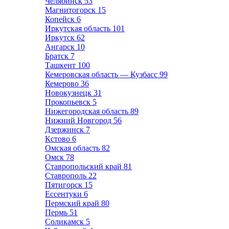
Челябинск
53
Магнитогорск
15
Копейск
6
Иркутская область
101
Иркутск
62
Ангарск
10
Братск
7
Ташкент
100
Кемеровская область — Кузбасс
99
Кемерово
36
Новокузнецк
31
Прокопьевск
5
Нижегородская область
89
Нижний Новгород
56
Дзержинск
7
Кстово
6
Омская область
82
Омск
78
Ставропольский край
81
Ставрополь
22
Пятигорск
15
Ессентуки
6
Пермский край
80
Пермь
51
Соликамск
5