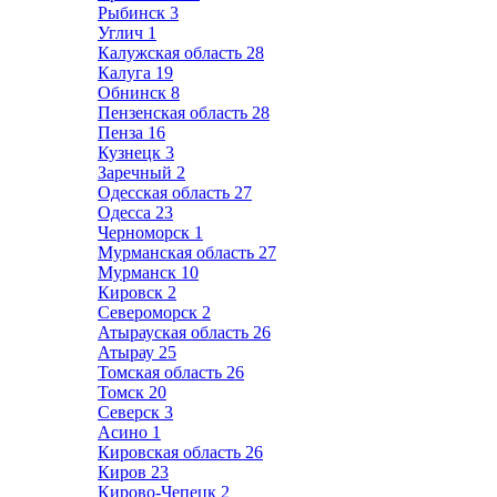
Рыбинск
3
Углич
1
Калужская область
28
Калуга
19
Обнинск
8
Пензенская область
28
Пенза
16
Кузнецк
3
Заречный
2
Одесская область
27
Одесса
23
Черноморск
1
Мурманская область
27
Мурманск
10
Кировск
2
Североморск
2
Атырауская область
26
Атырау
25
Томская область
26
Томск
20
Северск
3
Асино
1
Кировская область
26
Киров
23
Кирово-Чепецк
2