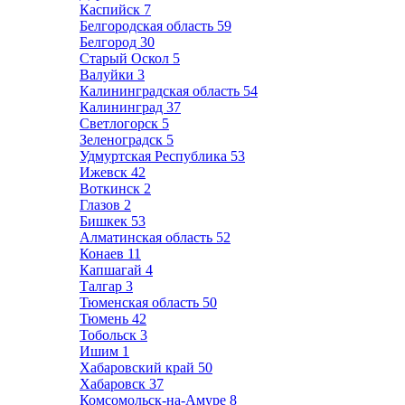
Каспийск
7
Белгородская область
59
Белгород
30
Старый Оскол
5
Валуйки
3
Калининградская область
54
Калининград
37
Светлогорск
5
Зеленоградск
5
Удмуртская Республика
53
Ижевск
42
Воткинск
2
Глазов
2
Бишкек
53
Алматинская область
52
Конаев
11
Капшагай
4
Талгар
3
Тюменская область
50
Тюмень
42
Тобольск
3
Ишим
1
Хабаровский край
50
Хабаровск
37
Комсомольск-на-Амуре
8