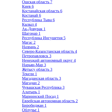
Ошская область
7
Киев
6
Костанайская область
6
Костанай
6
Республика Тыва
6
Кызыл
4
Ак-Довурак
1
Шагонар
1
Республика Ингушетия
5
Магас
2
Назрань
2
Северо-Казахстанская область
4
Петропавловск
3
Ненецкий автономный округ
4
Нарьян-Мар
3
Жетысу область
3
Текели
1
Магаданская область
3
Магадан
2
Чувашская Республика
3
Алатырь
1
Мариинский Посад
1
Еврейская автономная область
2
Биробиджан
1
Облучье
1