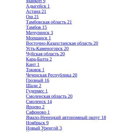
Майкоп
9
Адыгейск
1
Астана
21
Ош
21
Тамбовская область
21
Тамбов
15
Мичуринск
3
Моршанск
1
Восточно-Казахстанская область
20
Усть-Каменогорск
20
Чуйская область
20
Кара-Балта
2
Кант
1
Токмок
1
Чеченская Республика
20
Грозный
16
Шали
2
Гудермес
1
Смоленская область
20
Смоленск
14
Ярцево
2
Сафоново
1
Ямало-Ненецкий автономный округ
18
Ноябрьск
9
Новый Уренгой
3