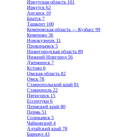
Иркутская область
101
Иркутск
62
Ангарск
10
Братск
7
Ташкент
100
Кемеровская область — Кузбасс
99
Кемерово
36
Новокузнецк
31
Прокопьевск
5
Нижегородская область
89
Нижний Новгород
56
Дзержинск
7
Кстово
6
Омская область
82
Омск
78
Ставропольский край
81
Ставрополь
22
Пятигорск
15
Ессентуки
6
Пермский край
80
Пермь
51
Соликамск
5
Чайковский
4
Алтайский край
78
Барнаул
43