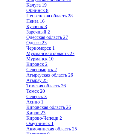
Калуга
19
Обнинск
8
Пензенская область
28
Пенза
16
Кузнецк
3
Заречный
2
Одесская область
27
Одесса
23
Черноморск
1
Мурманская область
27
Мурманск
10
Кировск
2
Североморск
2
Атырауская область
26
Атырау
25
Томская область
26
Томск
20
Северск
3
Асино
1
Кировская область
26
Киров
23
Кирово-Чепецк
2
Омутнинск
1
Акмолинская область
25