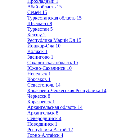
Прохладный
1
Абай область
15
Семей
15
Туркестанская область
15
Шымкент
8
Туркестан
5
Кентау
2
Республика Марий Эл
15
Йошкар-Ола
10
Волжск
1
Звенигово
1
Сахалинская область
15
Южно-Сахалинск
10
Невельск
1
Корсаков
1
Севастополь
14
Карачаево-Черкесская Республика
14
Черкесск
8
Карачаевск
1
Архангельская область
14
Архангельск
8
Северодвинск
4
Новодвинск
1
Республика Алтай
12
Горно-Алтайск
4