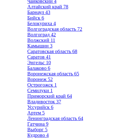
Чайковский
4
Алтайский край
78
Барнаул
43
Бийск
6
Белокуриха
4
Волгоградская область
72
Волгоград
42
Волжский
11
Камышин
3
Саратовская область
68
Саратов
41
Энгельс
10
Балаково
6
Воронежская область
65
Воронеж
52
Острогожск
1
Семилуки
1
Приморский край
64
Владивосток
37
Уссурийск
6
Артем
5
Ленинградская область
64
Гатчина
9
Выборг
5
Кудрово
4