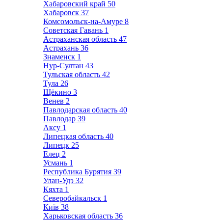
Хабаровский край
50
Хабаровск
37
Комсомольск-на-Амуре
8
Советская Гавань
1
Астраханская область
47
Астрахань
36
Знаменск
1
Нур-Султан
43
Тульская область
42
Тула
26
Щёкино
3
Венев
2
Павлодарская область
40
Павлодар
39
Аксу
1
Липецкая область
40
Липецк
25
Елец
2
Усмань
1
Республика Бурятия
39
Улан-Удэ
32
Кяхта
1
Северобайкальск
1
Київ
38
Харьковская область
36