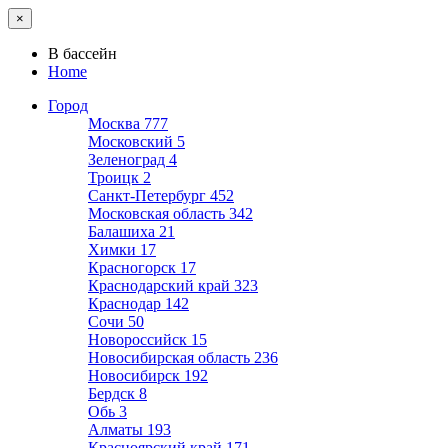
×
В бассейн
Home
Город
Москва
777
Московский
5
Зеленоград
4
Троицк
2
Санкт-Петербург
452
Московская область
342
Балашиха
21
Химки
17
Красногорск
17
Краснодарский край
323
Краснодар
142
Сочи
50
Новороссийск
15
Новосибирская область
236
Новосибирск
192
Бердск
8
Обь
3
Алматы
193
Красноярский край
171