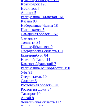
Красноярск
128
Норильск
7
Ачинск
5
Республика Татарстан
161
Казань
83
Набережные Челны
18
Нижнекамск
5
Самарская область
157
Самара
97
Тольятти
34
Новокуйбышевск
9
Свердловская область
151
Екатеринбург
84
Нижний Тагил
14
Каменск-Уральский
7
Республика Башкортостан
150
Уфа
91
Стерлитамак
10
Салават
5
Ростовская область
141
Ростов-на-Дону
84
Таганрог
10
Аксай
8
Челябинская область
112