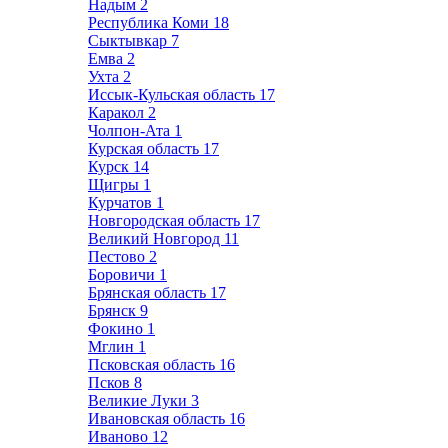
Надым
2
Республика Коми
18
Сыктывкар
7
Емва
2
Ухта
2
Иссык-Кульская область
17
Каракол
2
Чолпон-Ата
1
Курская область
17
Курск
14
Щигры
1
Курчатов
1
Новгородская область
17
Великий Новгород
11
Пестово
2
Боровичи
1
Брянская область
17
Брянск
9
Фокино
1
Мглин
1
Псковская область
16
Псков
8
Великие Луки
3
Ивановская область
16
Иваново
12