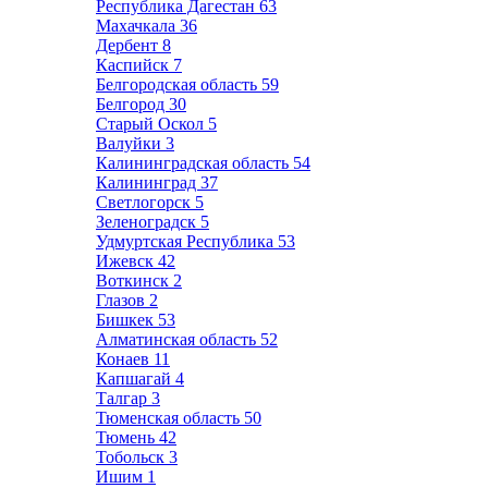
Республика Дагестан
63
Махачкала
36
Дербент
8
Каспийск
7
Белгородская область
59
Белгород
30
Старый Оскол
5
Валуйки
3
Калининградская область
54
Калининград
37
Светлогорск
5
Зеленоградск
5
Удмуртская Республика
53
Ижевск
42
Воткинск
2
Глазов
2
Бишкек
53
Алматинская область
52
Конаев
11
Капшагай
4
Талгар
3
Тюменская область
50
Тюмень
42
Тобольск
3
Ишим
1