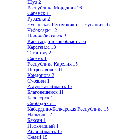
Шуя
2
Республика Мордовия
16
Саранск
11
Рузаевка
2
Чувашская Республика — Чувашия
16
Чебоксары
12
Новочебоксарск
3
Карагандинская область
16
Караганда
13
Темиртау
2
Сарань
1
Республика Карелия
15
Петрозаводск
11
Кондопога
2
Суоярви
1
Амурская область
15
Благовещенск
11
Белогорск
1
Свободный
1
Кабардино-Балкарская Республика
15
Нальчик
12
Баксан
1
Прохладный
1
Абай область
15
Семей
15