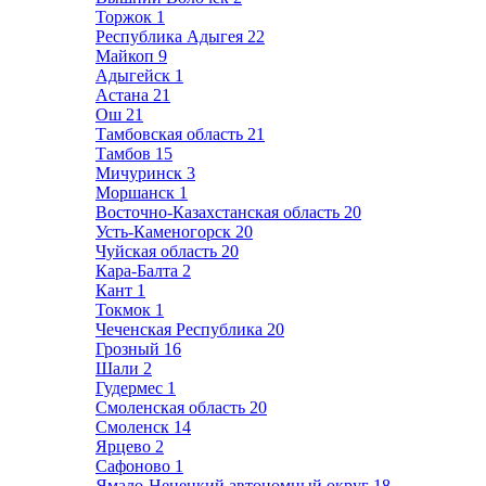
Торжок
1
Республика Адыгея
22
Майкоп
9
Адыгейск
1
Астана
21
Ош
21
Тамбовская область
21
Тамбов
15
Мичуринск
3
Моршанск
1
Восточно-Казахстанская область
20
Усть-Каменогорск
20
Чуйская область
20
Кара-Балта
2
Кант
1
Токмок
1
Чеченская Республика
20
Грозный
16
Шали
2
Гудермес
1
Смоленская область
20
Смоленск
14
Ярцево
2
Сафоново
1
Ямало-Ненецкий автономный округ
18