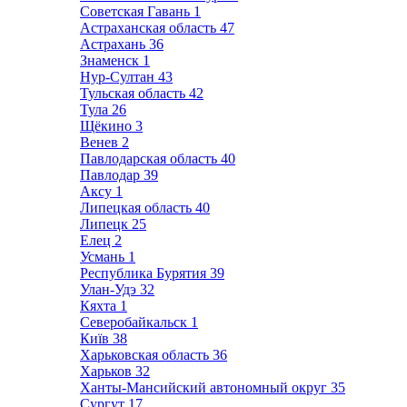
Советская Гавань
1
Астраханская область
47
Астрахань
36
Знаменск
1
Нур-Султан
43
Тульская область
42
Тула
26
Щёкино
3
Венев
2
Павлодарская область
40
Павлодар
39
Аксу
1
Липецкая область
40
Липецк
25
Елец
2
Усмань
1
Республика Бурятия
39
Улан-Удэ
32
Кяхта
1
Северобайкальск
1
Київ
38
Харьковская область
36
Харьков
32
Ханты-Мансийский автономный округ
35
Сургут
17