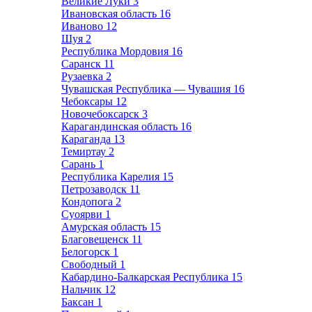
Великие Луки
3
Ивановская область
16
Иваново
12
Шуя
2
Республика Мордовия
16
Саранск
11
Рузаевка
2
Чувашская Республика — Чувашия
16
Чебоксары
12
Новочебоксарск
3
Карагандинская область
16
Караганда
13
Темиртау
2
Сарань
1
Республика Карелия
15
Петрозаводск
11
Кондопога
2
Суоярви
1
Амурская область
15
Благовещенск
11
Белогорск
1
Свободный
1
Кабардино-Балкарская Республика
15
Нальчик
12
Баксан
1