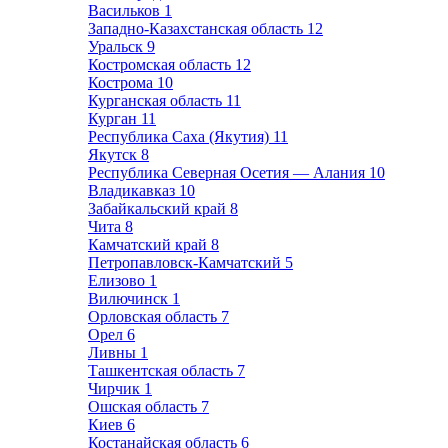
Васильков
1
Западно-Казахстанская область
12
Уральск
9
Костромская область
12
Кострома
10
Курганская область
11
Курган
11
Республика Саха (Якутия)
11
Якутск
8
Республика Северная Осетия — Алания
10
Владикавказ
10
Забайкальский край
8
Чита
8
Камчатский край
8
Петропавловск-Камчатский
5
Елизово
1
Вилючинск
1
Орловская область
7
Орел
6
Ливны
1
Ташкентская область
7
Чирчик
1
Ошская область
7
Киев
6
Костанайская область
6