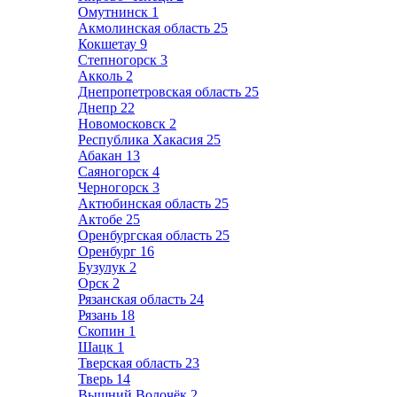
Омутнинск
1
Акмолинская область
25
Кокшетау
9
Степногорск
3
Акколь
2
Днепропетровская область
25
Днепр
22
Новомосковск
2
Республика Хакасия
25
Абакан
13
Саяногорск
4
Черногорск
3
Актюбинская область
25
Актобе
25
Оренбургская область
25
Оренбург
16
Бузулук
2
Орск
2
Рязанская область
24
Рязань
18
Скопин
1
Шацк
1
Тверская область
23
Тверь
14
Вышний Волочёк
2