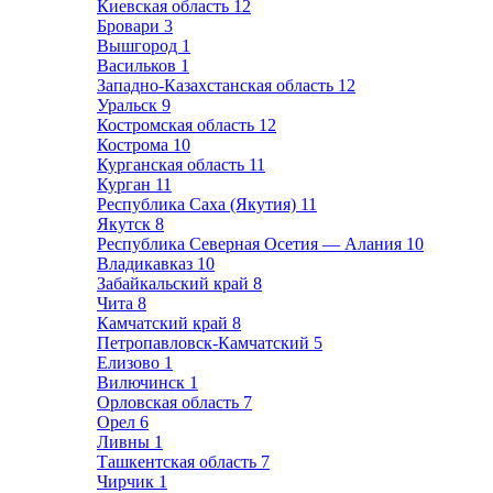
Киевская область
12
Бровари
3
Вышгород
1
Васильков
1
Западно-Казахстанская область
12
Уральск
9
Костромская область
12
Кострома
10
Курганская область
11
Курган
11
Республика Саха (Якутия)
11
Якутск
8
Республика Северная Осетия — Алания
10
Владикавказ
10
Забайкальский край
8
Чита
8
Камчатский край
8
Петропавловск-Камчатский
5
Елизово
1
Вилючинск
1
Орловская область
7
Орел
6
Ливны
1
Ташкентская область
7
Чирчик
1