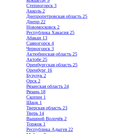
Кокшетау
9
Степногорск
3
Акколь
2
Днепропетровская область
25
Днепр
22
Новомосковск
2
Республика Хакасия
25
Абакан
13
Саяногорск
4
Черногорск
3
Актюбинская область
25
Актобе
25
Оренбургская область
25
Оренбург
16
Бузулук
2
Орск
2
Рязанская область
24
Рязань
18
Скопин
1
Шацк
1
Тверская область
23
Тверь
14
Вышний Волочёк
2
Торжок
1
Республика Адыгея
22