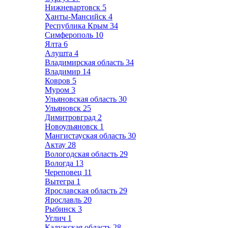
Нижневартовск
5
Ханты-Мансийск
4
Республика Крым
34
Симферополь
10
Ялта
6
Алушта
4
Владимирская область
34
Владимир
14
Ковров
5
Муром
3
Ульяновская область
30
Ульяновск
25
Димитровград
2
Новоульяновск
1
Мангистауская область
30
Актау
28
Вологодская область
29
Вологда
13
Череповец
11
Вытегра
1
Ярославская область
29
Ярославль
20
Рыбинск
3
Углич
1
Калужская область
28