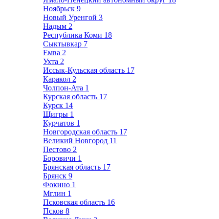
Ноябрьск
9
Новый Уренгой
3
Надым
2
Республика Коми
18
Сыктывкар
7
Емва
2
Ухта
2
Иссык-Кульская область
17
Каракол
2
Чолпон-Ата
1
Курская область
17
Курск
14
Щигры
1
Курчатов
1
Новгородская область
17
Великий Новгород
11
Пестово
2
Боровичи
1
Брянская область
17
Брянск
9
Фокино
1
Мглин
1
Псковская область
16
Псков
8