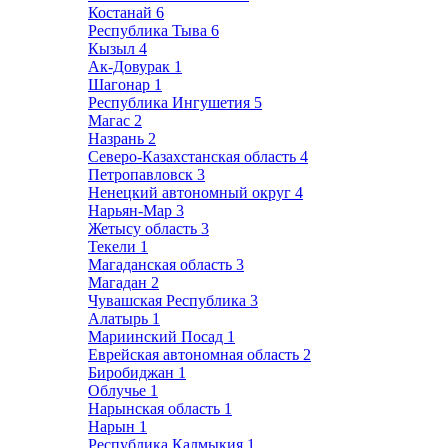
Костанай
6
Республика Тыва
6
Кызыл
4
Ак-Довурак
1
Шагонар
1
Республика Ингушетия
5
Магас
2
Назрань
2
Северо-Казахстанская область
4
Петропавловск
3
Ненецкий автономный округ
4
Нарьян-Мар
3
Жетысу область
3
Текели
1
Магаданская область
3
Магадан
2
Чувашская Республика
3
Алатырь
1
Мариинский Посад
1
Еврейская автономная область
2
Биробиджан
1
Облучье
1
Нарынская область
1
Нарын
1
Республика Калмыкия
1