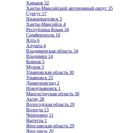
Харьков
32
Ханты-Мансийский автономный округ
35
Сургут
17
Нижневартовск
5
Ханты-Мансийск
4
Республика Крым
34
Симферополь
10
Ялта
6
Алушта
4
Владимирская область
34
Владимир
14
Ковров
5
Муром
3
Ульяновская область
30
Ульяновск
25
Димитровград
2
Новоульяновск
1
Мангистауская область
30
Актау
28
Вологодская область
29
Вологда
13
Череповец
11
Вытегра
1
Ярославская область
29
Ярославль
20