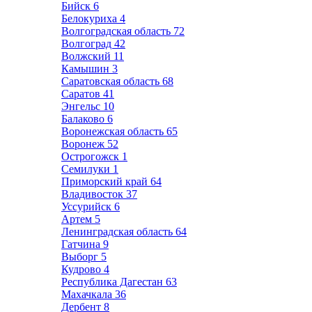
Бийск
6
Белокуриха
4
Волгоградская область
72
Волгоград
42
Волжский
11
Камышин
3
Саратовская область
68
Саратов
41
Энгельс
10
Балаково
6
Воронежская область
65
Воронеж
52
Острогожск
1
Семилуки
1
Приморский край
64
Владивосток
37
Уссурийск
6
Артем
5
Ленинградская область
64
Гатчина
9
Выборг
5
Кудрово
4
Республика Дагестан
63
Махачкала
36
Дербент
8