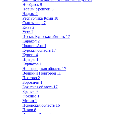
Ноябрьск
9
Новый Уренгой
3
Надым
2
Республика Коми
18
Сыктывкар
7
Емва
2
Ухта
2
Иссык-Кульская область
17
Каракол
2
Чолпон-Ата
1
Курская область
17
Курск
14
Щигры
1
Курчатов
1
Новгородская область
17
Великий Новгород
11
Пестово
2
Боровичи
1
Брянская область
17
Брянск
9
Фокино
1
Мглин
1
Псковская область
16
Псков
8