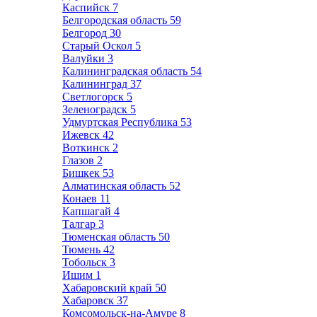
Каспийск
7
Белгородская область
59
Белгород
30
Старый Оскол
5
Валуйки
3
Калининградская область
54
Калининград
37
Светлогорск
5
Зеленоградск
5
Удмуртская Республика
53
Ижевск
42
Воткинск
2
Глазов
2
Бишкек
53
Алматинская область
52
Конаев
11
Капшагай
4
Талгар
3
Тюменская область
50
Тюмень
42
Тобольск
3
Ишим
1
Хабаровский край
50
Хабаровск
37
Комсомольск-на-Амуре
8