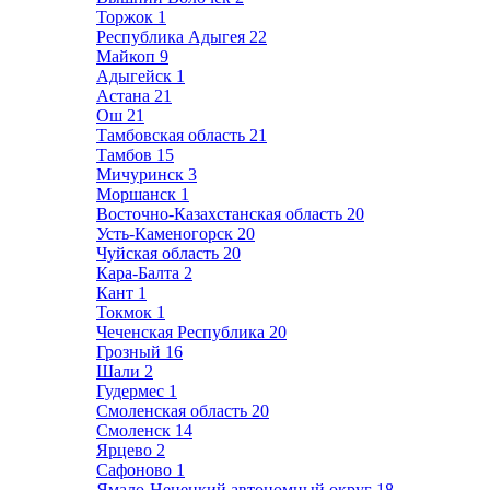
Торжок
1
Республика Адыгея
22
Майкоп
9
Адыгейск
1
Астана
21
Ош
21
Тамбовская область
21
Тамбов
15
Мичуринск
3
Моршанск
1
Восточно-Казахстанская область
20
Усть-Каменогорск
20
Чуйская область
20
Кара-Балта
2
Кант
1
Токмок
1
Чеченская Республика
20
Грозный
16
Шали
2
Гудермес
1
Смоленская область
20
Смоленск
14
Ярцево
2
Сафоново
1
Ямало-Ненецкий автономный округ
18