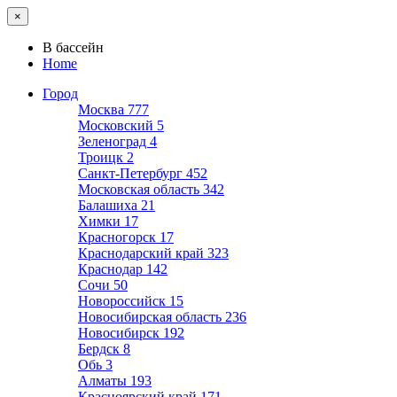
×
В бассейн
Home
Город
Москва
777
Московский
5
Зеленоград
4
Троицк
2
Санкт-Петербург
452
Московская область
342
Балашиха
21
Химки
17
Красногорск
17
Краснодарский край
323
Краснодар
142
Сочи
50
Новороссийск
15
Новосибирская область
236
Новосибирск
192
Бердск
8
Обь
3
Алматы
193
Красноярский край
171