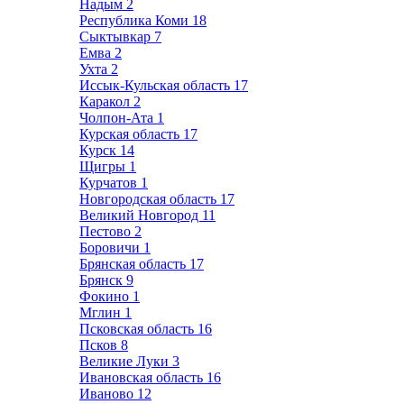
Надым
2
Республика Коми
18
Сыктывкар
7
Емва
2
Ухта
2
Иссык-Кульская область
17
Каракол
2
Чолпон-Ата
1
Курская область
17
Курск
14
Щигры
1
Курчатов
1
Новгородская область
17
Великий Новгород
11
Пестово
2
Боровичи
1
Брянская область
17
Брянск
9
Фокино
1
Мглин
1
Псковская область
16
Псков
8
Великие Луки
3
Ивановская область
16
Иваново
12