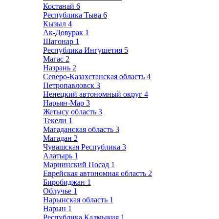
Костанай
6
Республика Тыва
6
Кызыл
4
Ак-Довурак
1
Шагонар
1
Республика Ингушетия
5
Магас
2
Назрань
2
Северо-Казахстанская область
4
Петропавловск
3
Ненецкий автономный округ
4
Нарьян-Мар
3
Жетысу область
3
Текели
1
Магаданская область
3
Магадан
2
Чувашская Республика
3
Алатырь
1
Мариинский Посад
1
Еврейская автономная область
2
Биробиджан
1
Облучье
1
Нарынская область
1
Нарын
1
Республика Калмыкия
1