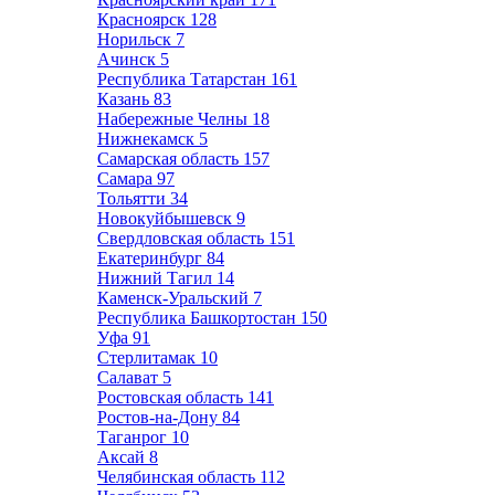
Красноярск
128
Норильск
7
Ачинск
5
Республика Татарстан
161
Казань
83
Набережные Челны
18
Нижнекамск
5
Самарская область
157
Самара
97
Тольятти
34
Новокуйбышевск
9
Свердловская область
151
Екатеринбург
84
Нижний Тагил
14
Каменск-Уральский
7
Республика Башкортостан
150
Уфа
91
Стерлитамак
10
Салават
5
Ростовская область
141
Ростов-на-Дону
84
Таганрог
10
Аксай
8
Челябинская область
112