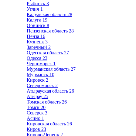
Рыбинск
3
Углич
1
Калужская область
28
Калуга
19
Обнинск
8
Пензенская область
28
Пенза
16
Кузнецк
3
Заречный
2
Одесская область
27
Одесса
23
Черноморск
1
Мурманская область
27
Мурманск
10
Кировск
2
Североморск
2
Атырауская область
26
Атырау
25
Томская область
26
Томск
20
Северск
3
Асино
1
Кировская область
26
Киров
23
Кирово-Чепецк
2