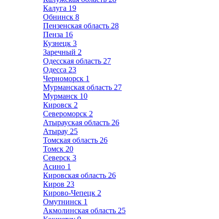
Калуга
19
Обнинск
8
Пензенская область
28
Пенза
16
Кузнецк
3
Заречный
2
Одесская область
27
Одесса
23
Черноморск
1
Мурманская область
27
Мурманск
10
Кировск
2
Североморск
2
Атырауская область
26
Атырау
25
Томская область
26
Томск
20
Северск
3
Асино
1
Кировская область
26
Киров
23
Кирово-Чепецк
2
Омутнинск
1
Акмолинская область
25