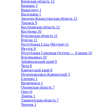
Киевская область
12
Бровари
3
Вышгород
1
Васильков
1
Западно-Казахстанская область
12
Уральск
9
Костромская область
12
Кострома
10
Курганская область
11
Курган
11
Республика Саха (Якутия)
11
Якутск
8
Республика Северная Осетия — Алания
10
Владикавказ
10
Забайкальский край
8
Чита
8
Камчатский край
8
Петропавловск-Камчатский
5
Елизово
1
Вилючинск
1
Орловская область
7
Орел
6
Ливны
1
Ташкентская область
7
Чирчик
1