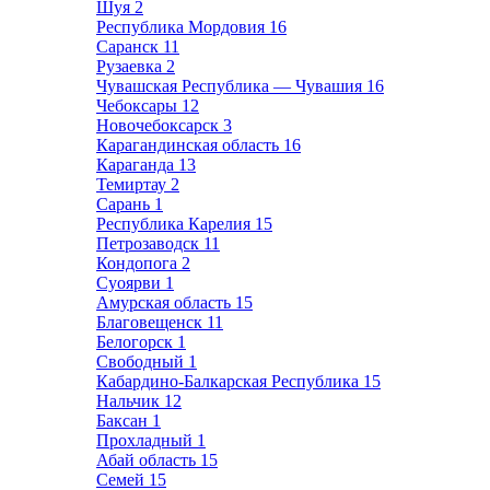
Шуя
2
Республика Мордовия
16
Саранск
11
Рузаевка
2
Чувашская Республика — Чувашия
16
Чебоксары
12
Новочебоксарск
3
Карагандинская область
16
Караганда
13
Темиртау
2
Сарань
1
Республика Карелия
15
Петрозаводск
11
Кондопога
2
Суоярви
1
Амурская область
15
Благовещенск
11
Белогорск
1
Свободный
1
Кабардино-Балкарская Республика
15
Нальчик
12
Баксан
1
Прохладный
1
Абай область
15
Семей
15