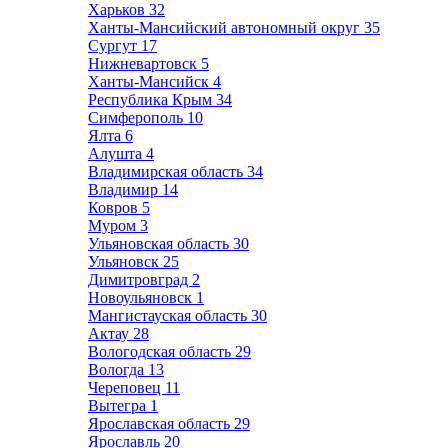
Харьков
32
Ханты-Мансийский автономный округ
35
Сургут
17
Нижневартовск
5
Ханты-Мансийск
4
Республика Крым
34
Симферополь
10
Ялта
6
Алушта
4
Владимирская область
34
Владимир
14
Ковров
5
Муром
3
Ульяновская область
30
Ульяновск
25
Димитровград
2
Новоульяновск
1
Мангистауская область
30
Актау
28
Вологодская область
29
Вологда
13
Череповец
11
Вытегра
1
Ярославская область
29
Ярославль
20