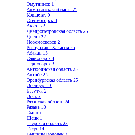
Омутнинск
1
Акмолинская область
25
Кокшетау
9
Степногорск
3
Акколь
2
Днепропетровская область
25
Днепр
22
Новомосковск
2
Республика Хакасия
25
Абакан
13
Саяногорск
4
Черногорск
3
Актюбинская область
25
Актобе
25
Оренбургская область
25
Оренбург
16
Бузулук
2
Орск
2
Рязанская область
24
Рязань
18
Скопин
1
Шацк
1
Тверская область
23
Тверь
14
Вышний Волочёк
2