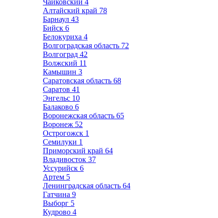
Чайковский
4
Алтайский край
78
Барнаул
43
Бийск
6
Белокуриха
4
Волгоградская область
72
Волгоград
42
Волжский
11
Камышин
3
Саратовская область
68
Саратов
41
Энгельс
10
Балаково
6
Воронежская область
65
Воронеж
52
Острогожск
1
Семилуки
1
Приморский край
64
Владивосток
37
Уссурийск
6
Артем
5
Ленинградская область
64
Гатчина
9
Выборг
5
Кудрово
4