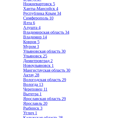
Нижневартовск
5
Ханты-Мансийск
4
Республика Крым
34
Симферополь
10
Ялта
6
Алушта
4
Владимирская область
34
Владимир
14
Ковров
5
Муром
3
Ульяновская область
30
Ульяновск
25
Димитровград
2
Новоульяновск
1
Мангистауская область
30
Актау
28
Вологодская область
29
Вологда
13
Череповец
11
Вытегра
1
Ярославская область
29
Ярославль
20
Рыбинск
3
Углич
1
Калужская область
28