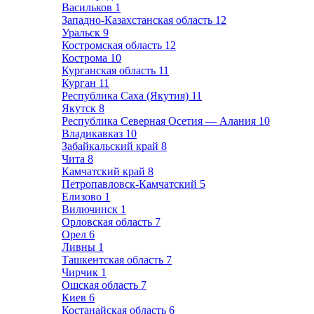
Васильков
1
Западно-Казахстанская область
12
Уральск
9
Костромская область
12
Кострома
10
Курганская область
11
Курган
11
Республика Саха (Якутия)
11
Якутск
8
Республика Северная Осетия — Алания
10
Владикавказ
10
Забайкальский край
8
Чита
8
Камчатский край
8
Петропавловск-Камчатский
5
Елизово
1
Вилючинск
1
Орловская область
7
Орел
6
Ливны
1
Ташкентская область
7
Чирчик
1
Ошская область
7
Киев
6
Костанайская область
6