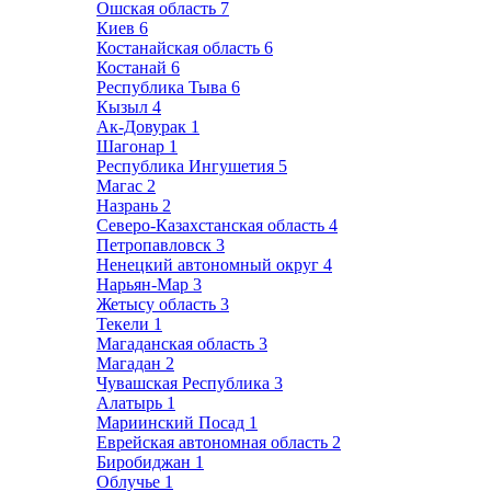
Ошская область
7
Киев
6
Костанайская область
6
Костанай
6
Республика Тыва
6
Кызыл
4
Ак-Довурак
1
Шагонар
1
Республика Ингушетия
5
Магас
2
Назрань
2
Северо-Казахстанская область
4
Петропавловск
3
Ненецкий автономный округ
4
Нарьян-Мар
3
Жетысу область
3
Текели
1
Магаданская область
3
Магадан
2
Чувашская Республика
3
Алатырь
1
Мариинский Посад
1
Еврейская автономная область
2
Биробиджан
1
Облучье
1