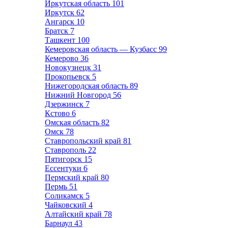
Иркутская область
101
Иркутск
62
Ангарск
10
Братск
7
Ташкент
100
Кемеровская область — Кузбасс
99
Кемерово
36
Новокузнецк
31
Прокопьевск
5
Нижегородская область
89
Нижний Новгород
56
Дзержинск
7
Кстово
6
Омская область
82
Омск
78
Ставропольский край
81
Ставрополь
22
Пятигорск
15
Ессентуки
6
Пермский край
80
Пермь
51
Соликамск
5
Чайковский
4
Алтайский край
78
Барнаул
43