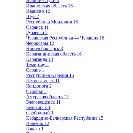
Великие Луки
3
Ивановская область
16
Иваново
12
Шуя
2
Республика Мордовия
16
Саранск
11
Рузаевка
2
Чувашская Республика — Чувашия
16
Чебоксары
12
Новочебоксарск
3
Карагандинская область
16
Караганда
13
Темиртау
2
Сарань
1
Республика Карелия
15
Петрозаводск
11
Кондопога
2
Суоярви
1
Амурская область
15
Благовещенск
11
Белогорск
1
Свободный
1
Кабардино-Балкарская Республика
15
Нальчик
12
Баксан
1