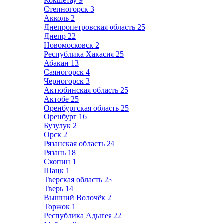
Кокшетау
9
Степногорск
3
Акколь
2
Днепропетровская область
25
Днепр
22
Новомосковск
2
Республика Хакасия
25
Абакан
13
Саяногорск
4
Черногорск
3
Актюбинская область
25
Актобе
25
Оренбургская область
25
Оренбург
16
Бузулук
2
Орск
2
Рязанская область
24
Рязань
18
Скопин
1
Шацк
1
Тверская область
23
Тверь
14
Вышний Волочёк
2
Торжок
1
Республика Адыгея
22