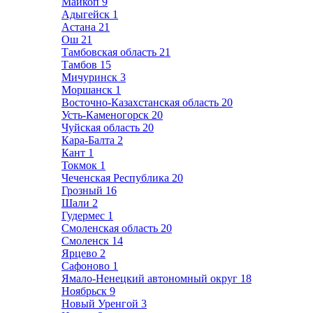
Майкоп
9
Адыгейск
1
Астана
21
Ош
21
Тамбовская область
21
Тамбов
15
Мичуринск
3
Моршанск
1
Восточно-Казахстанская область
20
Усть-Каменогорск
20
Чуйская область
20
Кара-Балта
2
Кант
1
Токмок
1
Чеченская Республика
20
Грозный
16
Шали
2
Гудермес
1
Смоленская область
20
Смоленск
14
Ярцево
2
Сафоново
1
Ямало-Ненецкий автономный округ
18
Ноябрьск
9
Новый Уренгой
3