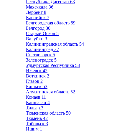
Республика Дагестан
63
Махачкала
36
Дербент
8
Каспийск
7
Белгородская область
59
Белгород
30
Старый Оскол
5
Валуйки
3
Калининградская область
54
Калининград
37
Светлогорск
5
Зеленоградск
5
Удмуртская Республика
53
Ижевск
42
Воткинск
2
Глазов
2
Бишкек
53
Алматинская область
52
Конаев
11
Капшагай
4
Талгар
3
Тюменская область
50
Тюмень
42
Тобольск
3
Ишим
1