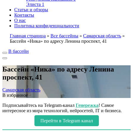
Элиста
1
Статьи и обзоры
Контакты
О нас
Политика конфиденциальности
Главная страница
»
Все бассейны
»
Самарская область
»
Бассейн «Ника» по адресу Ленина проспект, 41
В бассейн
Бассейн «Ника» по адресу Ленина
проспект, 41
Самарская область
В избранное
Подписывайтесь на Telegram-канал
Генережка
! Самое
интересное из мира технологий, нейросетей, IT и бизнеса.
Перейти в Telegram канал