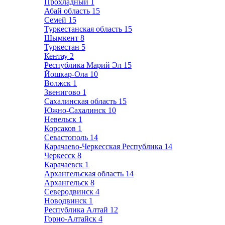
Прохладный
1
Абай область
15
Семей
15
Туркестанская область
15
Шымкент
8
Туркестан
5
Кентау
2
Республика Марий Эл
15
Йошкар-Ола
10
Волжск
1
Звенигово
1
Сахалинская область
15
Южно-Сахалинск
10
Невельск
1
Корсаков
1
Севастополь
14
Карачаево-Черкесская Республика
14
Черкесск
8
Карачаевск
1
Архангельская область
14
Архангельск
8
Северодвинск
4
Новодвинск
1
Республика Алтай
12
Горно-Алтайск
4