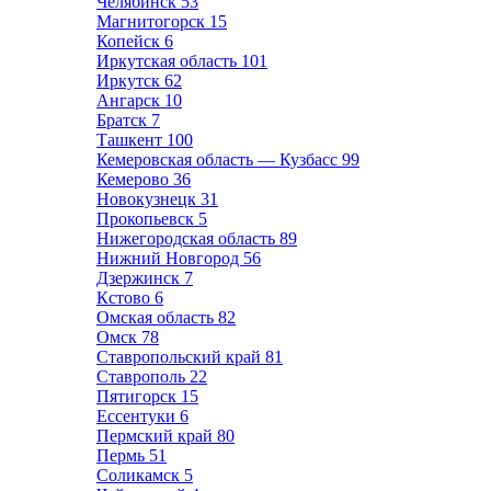
Челябинск
53
Магнитогорск
15
Копейск
6
Иркутская область
101
Иркутск
62
Ангарск
10
Братск
7
Ташкент
100
Кемеровская область — Кузбасс
99
Кемерово
36
Новокузнецк
31
Прокопьевск
5
Нижегородская область
89
Нижний Новгород
56
Дзержинск
7
Кстово
6
Омская область
82
Омск
78
Ставропольский край
81
Ставрополь
22
Пятигорск
15
Ессентуки
6
Пермский край
80
Пермь
51
Соликамск
5