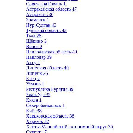
Советская Гавань
1
Астраханская область
47
Астрахань
36
Знаменск
1
Нур-Султан
43
Тульская область
42
Тула
26
Щёкино
3
Венев
2
Павлодарская область
40
Павлодар
39
Аксу
1
Липецкая область
40
Липецк
25
Елец
2
Усмань
1
Республика Бурятия
39
Улан-Удэ
32
Кяхта
1
Северобайкальск
1
Київ
38
Харьковская область
36
Харьков
32
Ханты-Мансийский автономный округ
35
Сургут
17