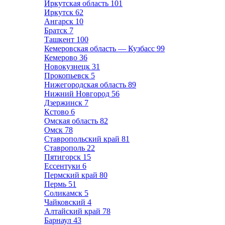
Иркутская область
101
Иркутск
62
Ангарск
10
Братск
7
Ташкент
100
Кемеровская область — Кузбасс
99
Кемерово
36
Новокузнецк
31
Прокопьевск
5
Нижегородская область
89
Нижний Новгород
56
Дзержинск
7
Кстово
6
Омская область
82
Омск
78
Ставропольский край
81
Ставрополь
22
Пятигорск
15
Ессентуки
6
Пермский край
80
Пермь
51
Соликамск
5
Чайковский
4
Алтайский край
78
Барнаул
43