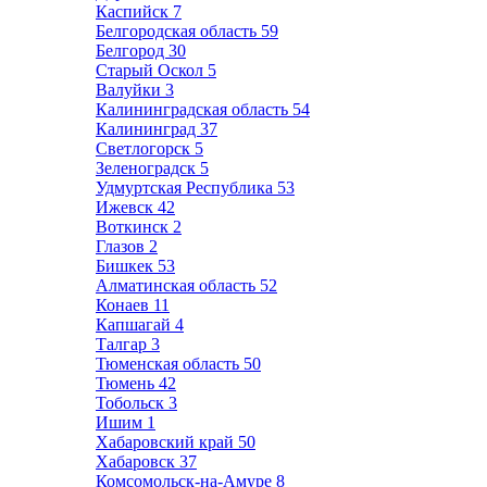
Каспийск
7
Белгородская область
59
Белгород
30
Старый Оскол
5
Валуйки
3
Калининградская область
54
Калининград
37
Светлогорск
5
Зеленоградск
5
Удмуртская Республика
53
Ижевск
42
Воткинск
2
Глазов
2
Бишкек
53
Алматинская область
52
Конаев
11
Капшагай
4
Талгар
3
Тюменская область
50
Тюмень
42
Тобольск
3
Ишим
1
Хабаровский край
50
Хабаровск
37
Комсомольск-на-Амуре
8