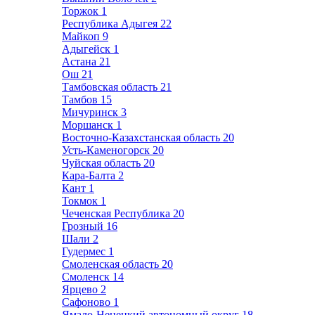
Торжок
1
Республика Адыгея
22
Майкоп
9
Адыгейск
1
Астана
21
Ош
21
Тамбовская область
21
Тамбов
15
Мичуринск
3
Моршанск
1
Восточно-Казахстанская область
20
Усть-Каменогорск
20
Чуйская область
20
Кара-Балта
2
Кант
1
Токмок
1
Чеченская Республика
20
Грозный
16
Шали
2
Гудермес
1
Смоленская область
20
Смоленск
14
Ярцево
2
Сафоново
1
Ямало-Ненецкий автономный округ
18