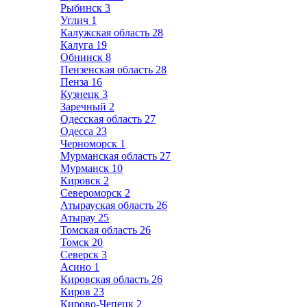
Рыбинск
3
Углич
1
Калужская область
28
Калуга
19
Обнинск
8
Пензенская область
28
Пенза
16
Кузнецк
3
Заречный
2
Одесская область
27
Одесса
23
Черноморск
1
Мурманская область
27
Мурманск
10
Кировск
2
Североморск
2
Атырауская область
26
Атырау
25
Томская область
26
Томск
20
Северск
3
Асино
1
Кировская область
26
Киров
23
Кирово-Чепецк
2