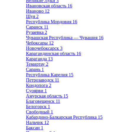
Великие Луки
3
Ивановская область
16
Иваново
12
Шуя
2
Республика Мордовия
16
Саранск
11
Рузаевка
2
Чувашская Республика — Чувашия
16
Чебоксары
12
Новочебоксарск
3
Карагандинская область
16
Караганда
13
Темиртау
2
Сарань
1
Республика Карелия
15
Петрозаводск
11
Кондопога
2
Суоярви
1
Амурская область
15
Благовещенск
11
Белогорск
1
Свободный
1
Кабардино-Балкарская Республика
15
Нальчик
12
Баксан
1