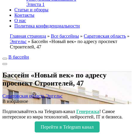
Элиста
1
Статьи и обзоры
Контакты
О нас
Политика конфиденциальности
Главная страница
»
Все бассейны
»
Саратовская область
»
Энгельс
»
Бассейн «Новый век» по адресу проспект
Строителей, 47
В бассейн
Бассейн «Новый век» по адресу
проспект Строителей, 47
Саратовская область
Энгельс
В избранное
Подписывайтесь на Telegram-канал
Генережка
! Самое
интересное из мира технологий, нейросетей, IT и бизнеса.
Перейти в Telegram канал