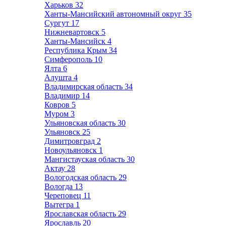
Харьков
32
Ханты-Мансийский автономный округ
35
Сургут
17
Нижневартовск
5
Ханты-Мансийск
4
Республика Крым
34
Симферополь
10
Ялта
6
Алушта
4
Владимирская область
34
Владимир
14
Ковров
5
Муром
3
Ульяновская область
30
Ульяновск
25
Димитровград
2
Новоульяновск
1
Мангистауская область
30
Актау
28
Вологодская область
29
Вологда
13
Череповец
11
Вытегра
1
Ярославская область
29
Ярославль
20