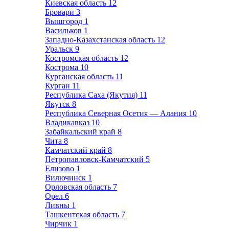
Киевская область
12
Бровари
3
Вышгород
1
Васильков
1
Западно-Казахстанская область
12
Уральск
9
Костромская область
12
Кострома
10
Курганская область
11
Курган
11
Республика Саха (Якутия)
11
Якутск
8
Республика Северная Осетия — Алания
10
Владикавказ
10
Забайкальский край
8
Чита
8
Камчатский край
8
Петропавловск-Камчатский
5
Елизово
1
Вилючинск
1
Орловская область
7
Орел
6
Ливны
1
Ташкентская область
7
Чирчик
1