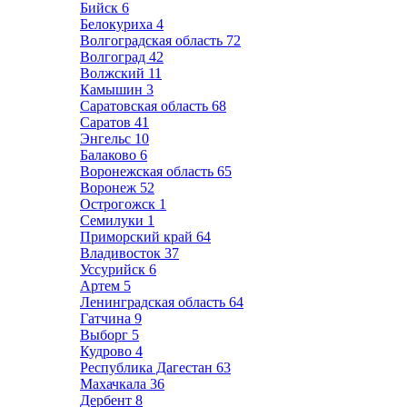
Бийск
6
Белокуриха
4
Волгоградская область
72
Волгоград
42
Волжский
11
Камышин
3
Саратовская область
68
Саратов
41
Энгельс
10
Балаково
6
Воронежская область
65
Воронеж
52
Острогожск
1
Семилуки
1
Приморский край
64
Владивосток
37
Уссурийск
6
Артем
5
Ленинградская область
64
Гатчина
9
Выборг
5
Кудрово
4
Республика Дагестан
63
Махачкала
36
Дербент
8