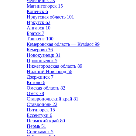
Челябинск
53
Магнитогорск
15
Копейск
6
Иркутская область
101
Иркутск
62
Ангарск
10
Братск
7
Ташкент
100
Кемеровская область — Кузбасс
99
Кемерово
36
Новокузнецк
31
Прокопьевск
5
Нижегородская область
89
Нижний Новгород
56
Дзержинск
7
Кстово
6
Омская область
82
Омск
78
Ставропольский край
81
Ставрополь
22
Пятигорск
15
Ессентуки
6
Пермский край
80
Пермь
51
Соликамск
5