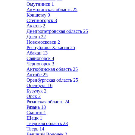
Омутнинск
1
Акмолинская область
25
Кокшетау
9
Степногорск
3
Акколь
2
Днепропетровская область
25
Днепр
22
Новомосковск
2
Республика Хакасия
25
Абакан
13
Саяногорск
4
Черногорск
3
Актюбинская область
25
Актобе
25
Оренбургская область
25
Оренбург
16
Бузулук
2
Орск
2
Рязанская область
24
Рязань
18
Скопин
1
Шацк
1
Тверская область
23
Тверь
14
Вышний Волочёк
2