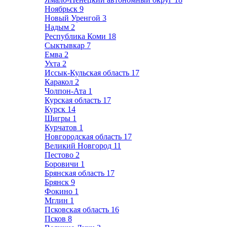
Ноябрьск
9
Новый Уренгой
3
Надым
2
Республика Коми
18
Сыктывкар
7
Емва
2
Ухта
2
Иссык-Кульская область
17
Каракол
2
Чолпон-Ата
1
Курская область
17
Курск
14
Щигры
1
Курчатов
1
Новгородская область
17
Великий Новгород
11
Пестово
2
Боровичи
1
Брянская область
17
Брянск
9
Фокино
1
Мглин
1
Псковская область
16
Псков
8