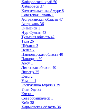
Хабаровский край
50
Хабаровск
37
Комсомольск-на-Амуре
8
Советская Гавань
1
Астраханская область
47
Астрахань
36
Знаменск
1
Нур-Султан
43
Тульская область
42
Тула
26
Щёкино
3
Венев
2
Павлодарская область
40
Павлодар
39
Аксу
1
Липецкая область
40
Липецк
25
Елец
2
Усмань
1
Республика Бурятия
39
Улан-Удэ
32
Кяхта
1
Северобайкальск
1
Київ
38
Харьковская область
36