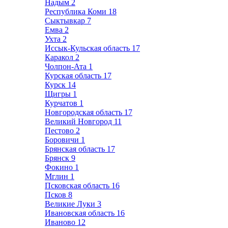
Надым
2
Республика Коми
18
Сыктывкар
7
Емва
2
Ухта
2
Иссык-Кульская область
17
Каракол
2
Чолпон-Ата
1
Курская область
17
Курск
14
Щигры
1
Курчатов
1
Новгородская область
17
Великий Новгород
11
Пестово
2
Боровичи
1
Брянская область
17
Брянск
9
Фокино
1
Мглин
1
Псковская область
16
Псков
8
Великие Луки
3
Ивановская область
16
Иваново
12