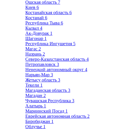
Ошская область
7
Киев
6
Костанайская область
6
Костанай
6
Республика Тыва
6
Кызыл
4
Ак-Довурак
1
Шагонар
1
Республика Ингушетия
5
Магас
2
Назрань
2
Северо-Казахстанская область
4
Петропавловск
3
Ненецкий автономный округ
4
Нарьян-Мар
3
Жетысу область
3
Текели
1
Магаданская область
3
Магадан
2
Чувашская Республика
3
Алатырь
1
Мариинский Посад
1
Еврейская автономная область
2
Биробиджан
1
Облучье
1