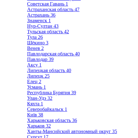
Советская Гавань
1
Астраханская область
47
Астрахань
36
Знаменск
1
Нур-Султан
43
Тульская область
42
Тула
26
Щёкино
3
Венев
2
Павлодарская область
40
Павлодар
39
Аксу
1
Липецкая область
40
Липецк
25
Елец
2
Усмань
1
Республика Бурятия
39
Улан-Удэ
32
Кяхта
1
Северобайкальск
1
Київ
38
Харьковская область
36
Харьков
32
Ханты-Мансийский автономный округ
35
Сургут
17