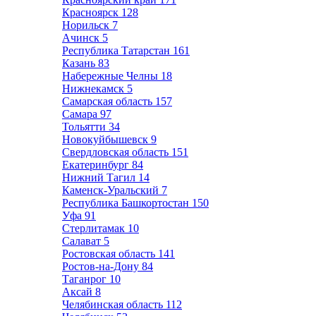
Красноярск
128
Норильск
7
Ачинск
5
Республика Татарстан
161
Казань
83
Набережные Челны
18
Нижнекамск
5
Самарская область
157
Самара
97
Тольятти
34
Новокуйбышевск
9
Свердловская область
151
Екатеринбург
84
Нижний Тагил
14
Каменск-Уральский
7
Республика Башкортостан
150
Уфа
91
Стерлитамак
10
Салават
5
Ростовская область
141
Ростов-на-Дону
84
Таганрог
10
Аксай
8
Челябинская область
112