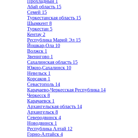
Прохладный
1
Абай область
15
Семей
15
Туркестанская область
15
Шымкент
8
Туркестан
5
Кентау
2
Республика Марий Эл
15
Йошкар-Ола
10
Волжск
1
Звенигово
1
Сахалинская область
15
Южно-Сахалинск
10
Невельск
1
Корсаков
1
Севастополь
14
Карачаево-Черкесская Республика
14
Черкесск
8
Карачаевск
1
Архангельская область
14
Архангельск
8
Северодвинск
4
Новодвинск
1
Республика Алтай
12
Горно-Алтайск
4