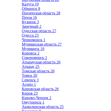
Калуга
19
Обнинск
8
Пензенская область
28
Пенза
16
Кузнецк
3
Заречный
2
Одесская область
27
Одесса
23
Черноморск
1
Мурманская область
27
Мурманск
10
Кировск
2
Североморск
2
Атырауская область
26
Атырау
25
Томская область
26
Томск
20
Северск
3
Асино
1
Кировская область
26
Киров
23
Кирово-Чепецк
2
Омутнинск
1
Акмолинская область
25