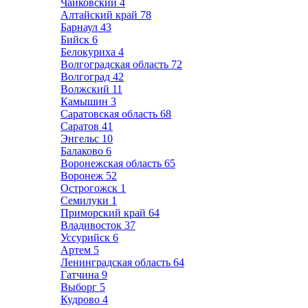
Чайковский
4
Алтайский край
78
Барнаул
43
Бийск
6
Белокуриха
4
Волгоградская область
72
Волгоград
42
Волжский
11
Камышин
3
Саратовская область
68
Саратов
41
Энгельс
10
Балаково
6
Воронежская область
65
Воронеж
52
Острогожск
1
Семилуки
1
Приморский край
64
Владивосток
37
Уссурийск
6
Артем
5
Ленинградская область
64
Гатчина
9
Выборг
5
Кудрово
4