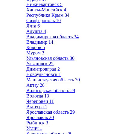
Нижневартовск
5
Ханты-Мансийск
4
Республика Крым
34
Симферополь
10
Ялта
6
Алушта
4
Владимирская область
34
Владимир
14
Ковров
5
Муром
3
Ульяновская область
30
Ульяновск
25
Димитровград
2
Новоульяновск
1
Мангистауская область
30
Актау
28
Вологодская область
29
Вологда
13
Череповец
11
Вытегра
1
Ярославская область
29
Ярославль
20
Рыбинск
3
Углич
1
Калужская область
28