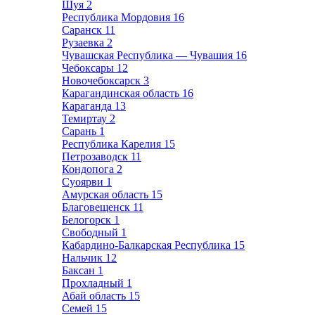
Шуя
2
Республика Мордовия
16
Саранск
11
Рузаевка
2
Чувашская Республика — Чувашия
16
Чебоксары
12
Новочебоксарск
3
Карагандинская область
16
Караганда
13
Темиртау
2
Сарань
1
Республика Карелия
15
Петрозаводск
11
Кондопога
2
Суоярви
1
Амурская область
15
Благовещенск
11
Белогорск
1
Свободный
1
Кабардино-Балкарская Республика
15
Нальчик
12
Баксан
1
Прохладный
1
Абай область
15
Семей
15