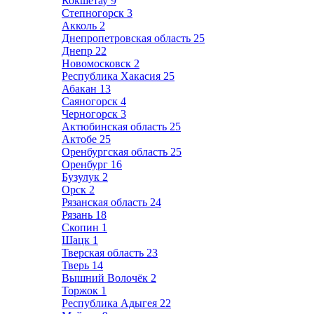
Кокшетау
9
Степногорск
3
Акколь
2
Днепропетровская область
25
Днепр
22
Новомосковск
2
Республика Хакасия
25
Абакан
13
Саяногорск
4
Черногорск
3
Актюбинская область
25
Актобе
25
Оренбургская область
25
Оренбург
16
Бузулук
2
Орск
2
Рязанская область
24
Рязань
18
Скопин
1
Шацк
1
Тверская область
23
Тверь
14
Вышний Волочёк
2
Торжок
1
Республика Адыгея
22