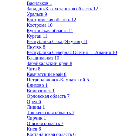
Васильков
1
Западно-Казахстанская область
12
Уральск
9
Костромская область
12
Кострома
10
Курганская область
11
Курган
11
Республика Саха (Якутия)
11
Якутск
8
Республика Северная Осетия — Алания
10
Владикавказ
10
Забайкальский край
8
Чита
8
Камчатский край
8
Петропавловск-Камчатский
5
Елизово
1
Вилючинск
1
Орловская область
7
Орел
6
Ливны
1
Ташкентская область
7
Чирчик
1
Ошская область
7
Киев
6
Костанайская область
6