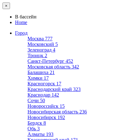
×
В бассейн
Home
Город
Москва
777
Московский
5
Зеленоград
4
Троицк
2
Санкт-Петербург
452
Московская область
342
Балашиха
21
Химки
17
Красногорск
17
Краснодарский край
323
Краснодар
142
Сочи
50
Новороссийск
15
Новосибирская область
236
Новосибирск
192
Бердск
8
Обь
3
Алматы
193
Красноярский край
171