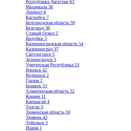
Республика Дагестан
63
Махачкала
36
Дербент
8
Каспийск
7
Белгородская область
59
Белгород
30
Старый Оскол
5
Валуйки
3
Калининградская область
54
Калининград
37
Светлогорск
5
Зеленоградск
5
Удмуртская Республика
53
Ижевск
42
Воткинск
2
Глазов
2
Бишкек
53
Алматинская область
52
Конаев
11
Капшагай
4
Талгар
3
Тюменская область
50
Тюмень
42
Тобольск
3
Ишим
1