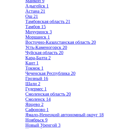
Майкоп
9
Адыгейск
1
Астана
21
Ош
21
Тамбовская область
21
Тамбов
15
Мичуринск
3
Моршанск
1
Восточно-Казахстанская область
20
Усть-Каменогорск
20
Чуйская область
20
Кара-Балта
2
Кант
1
Токмок
1
Чеченская Республика
20
Грозный
16
Шали
2
Гудермес
1
Смоленская область
20
Смоленск
14
Ярцево
2
Сафоново
1
Ямало-Ненецкий автономный округ
18
Ноябрьск
9
Новый Уренгой
3