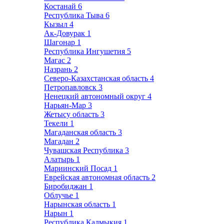
Костанай
6
Республика Тыва
6
Кызыл
4
Ак-Довурак
1
Шагонар
1
Республика Ингушетия
5
Магас
2
Назрань
2
Северо-Казахстанская область
4
Петропавловск
3
Ненецкий автономный округ
4
Нарьян-Мар
3
Жетысу область
3
Текели
1
Магаданская область
3
Магадан
2
Чувашская Республика
3
Алатырь
1
Мариинский Посад
1
Еврейская автономная область
2
Биробиджан
1
Облучье
1
Нарынская область
1
Нарын
1
Республика Калмыкия
1