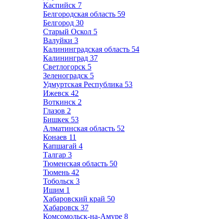
Каспийск
7
Белгородская область
59
Белгород
30
Старый Оскол
5
Валуйки
3
Калининградская область
54
Калининград
37
Светлогорск
5
Зеленоградск
5
Удмуртская Республика
53
Ижевск
42
Воткинск
2
Глазов
2
Бишкек
53
Алматинская область
52
Конаев
11
Капшагай
4
Талгар
3
Тюменская область
50
Тюмень
42
Тобольск
3
Ишим
1
Хабаровский край
50
Хабаровск
37
Комсомольск-на-Амуре
8