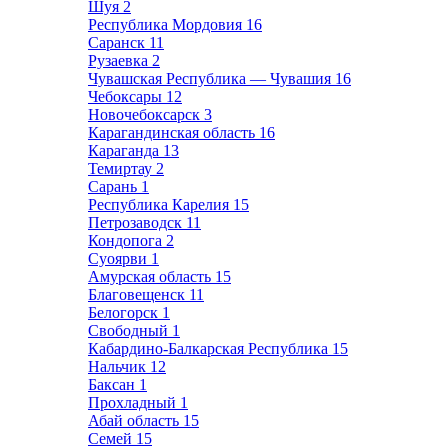
Шуя
2
Республика Мордовия
16
Саранск
11
Рузаевка
2
Чувашская Республика — Чувашия
16
Чебоксары
12
Новочебоксарск
3
Карагандинская область
16
Караганда
13
Темиртау
2
Сарань
1
Республика Карелия
15
Петрозаводск
11
Кондопога
2
Суоярви
1
Амурская область
15
Благовещенск
11
Белогорск
1
Свободный
1
Кабардино-Балкарская Республика
15
Нальчик
12
Баксан
1
Прохладный
1
Абай область
15
Семей
15