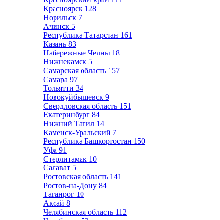
Красноярск
128
Норильск
7
Ачинск
5
Республика Татарстан
161
Казань
83
Набережные Челны
18
Нижнекамск
5
Самарская область
157
Самара
97
Тольятти
34
Новокуйбышевск
9
Свердловская область
151
Екатеринбург
84
Нижний Тагил
14
Каменск-Уральский
7
Республика Башкортостан
150
Уфа
91
Стерлитамак
10
Салават
5
Ростовская область
141
Ростов-на-Дону
84
Таганрог
10
Аксай
8
Челябинская область
112