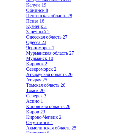
Калуга
19
Обнинск
8
Пензенская область
28
Пенза
16
Кузнецк
3
Заречный
2
Одесская область
27
Одесса
23
Черноморск
1
Мурманская область
27
Мурманск
10
Кировск
2
Североморск
2
Атырауская область
26
Атырау
25
Томская область
26
Томск
20
Северск
3
Асино
1
Кировская область
26
Киров
23
Кирово-Чепецк
2
Омутнинск
1
Акмолинская область
25