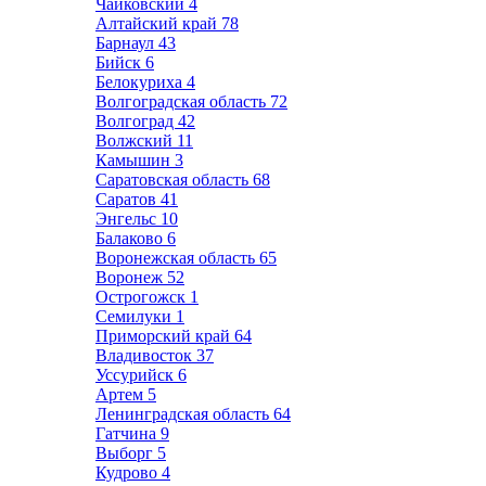
Чайковский
4
Алтайский край
78
Барнаул
43
Бийск
6
Белокуриха
4
Волгоградская область
72
Волгоград
42
Волжский
11
Камышин
3
Саратовская область
68
Саратов
41
Энгельс
10
Балаково
6
Воронежская область
65
Воронеж
52
Острогожск
1
Семилуки
1
Приморский край
64
Владивосток
37
Уссурийск
6
Артем
5
Ленинградская область
64
Гатчина
9
Выборг
5
Кудрово
4