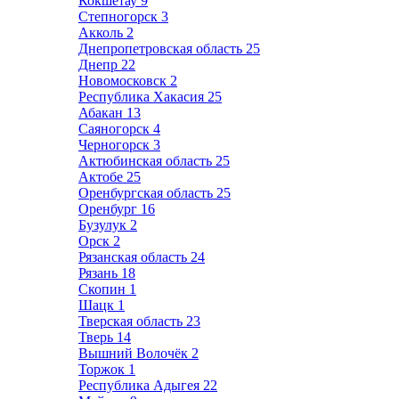
Кокшетау
9
Степногорск
3
Акколь
2
Днепропетровская область
25
Днепр
22
Новомосковск
2
Республика Хакасия
25
Абакан
13
Саяногорск
4
Черногорск
3
Актюбинская область
25
Актобе
25
Оренбургская область
25
Оренбург
16
Бузулук
2
Орск
2
Рязанская область
24
Рязань
18
Скопин
1
Шацк
1
Тверская область
23
Тверь
14
Вышний Волочёк
2
Торжок
1
Республика Адыгея
22