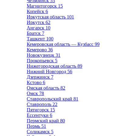
Челябинск
53
Магнитогорск
15
Копейск
6
Иркутская область
101
Иркутск
62
Ангарск
10
Братск
7
Ташкент
100
Кемеровская область — Кузбасс
99
Кемерово
36
Новокузнецк
31
Прокопьевск
5
Нижегородская область
89
Нижний Новгород
56
Дзержинск
7
Кстово
6
Омская область
82
Омск
78
Ставропольский край
81
Ставрополь
22
Пятигорск
15
Ессентуки
6
Пермский край
80
Пермь
51
Соликамск
5