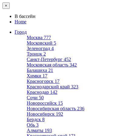
×
В бассейн
Home
Город
Москва
777
Московский
5
Зеленоград
4
Троицк
2
Санкт-Петербург
452
Московская область
342
Балашиха
21
Химки
17
Красногорск
17
Краснодарский край
323
Краснодар
142
Сочи
50
Новороссийск
15
Новосибирская область
236
Новосибирск
192
Бердск
8
Обь
3
Алматы
193
Красноярский край
171