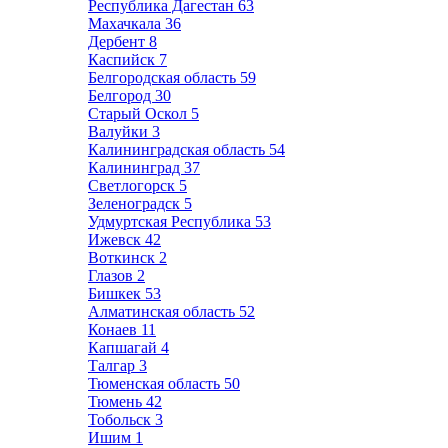
Республика Дагестан
63
Махачкала
36
Дербент
8
Каспийск
7
Белгородская область
59
Белгород
30
Старый Оскол
5
Валуйки
3
Калининградская область
54
Калининград
37
Светлогорск
5
Зеленоградск
5
Удмуртская Республика
53
Ижевск
42
Воткинск
2
Глазов
2
Бишкек
53
Алматинская область
52
Конаев
11
Капшагай
4
Талгар
3
Тюменская область
50
Тюмень
42
Тобольск
3
Ишим
1