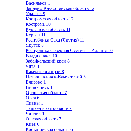
Васильков
1
Западно-Казахстанская область
12
Уральск
9
Костромская область
12
Кострома
10
Курганская область
11
Курган
11
Республика Саха (Якутия)
11
Якутск
8
Республика Северная Осетия — Алания
10
Владикавказ
10
Забайкальский край
8
Чита
8
Камчатский край
8
Петропавловск-Камчатский
5
Елизово
1
Вилючинск
1
Орловская область
7
Орел
6
Ливны
1
Ташкентская область
7
Чирчик
1
Ошская область
7
Киев
6
Костанайская область
6