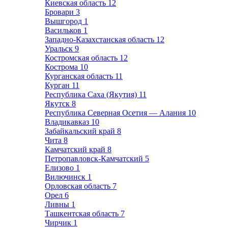
Киевская область
12
Бровари
3
Вышгород
1
Васильков
1
Западно-Казахстанская область
12
Уральск
9
Костромская область
12
Кострома
10
Курганская область
11
Курган
11
Республика Саха (Якутия)
11
Якутск
8
Республика Северная Осетия — Алания
10
Владикавказ
10
Забайкальский край
8
Чита
8
Камчатский край
8
Петропавловск-Камчатский
5
Елизово
1
Вилючинск
1
Орловская область
7
Орел
6
Ливны
1
Ташкентская область
7
Чирчик
1