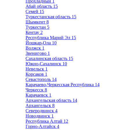
Прохладный
1
Абай область
15
Семей
15
Туркестанская область
15
Шымкент
8
Туркестан
5
Кентау
2
Республика Марий Эл
15
Йошкар-Ола
10
Волжск
1
Звенигово
1
Сахалинская область
15
Южно-Сахалинск
10
Невельск
1
Корсаков
1
Севастополь
14
Карачаево-Черкесская Республика
14
Черкесск
8
Карачаевск
1
Архангельская область
14
Архангельск
8
Северодвинск
4
Новодвинск
1
Республика Алтай
12
Горно-Алтайск
4