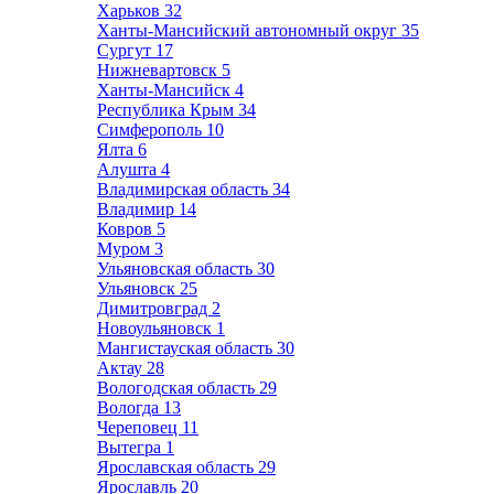
Харьков
32
Ханты-Мансийский автономный округ
35
Сургут
17
Нижневартовск
5
Ханты-Мансийск
4
Республика Крым
34
Симферополь
10
Ялта
6
Алушта
4
Владимирская область
34
Владимир
14
Ковров
5
Муром
3
Ульяновская область
30
Ульяновск
25
Димитровград
2
Новоульяновск
1
Мангистауская область
30
Актау
28
Вологодская область
29
Вологда
13
Череповец
11
Вытегра
1
Ярославская область
29
Ярославль
20