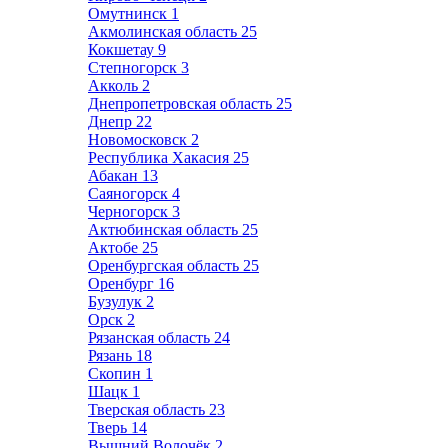
Омутнинск
1
Акмолинская область
25
Кокшетау
9
Степногорск
3
Акколь
2
Днепропетровская область
25
Днепр
22
Новомосковск
2
Республика Хакасия
25
Абакан
13
Саяногорск
4
Черногорск
3
Актюбинская область
25
Актобе
25
Оренбургская область
25
Оренбург
16
Бузулук
2
Орск
2
Рязанская область
24
Рязань
18
Скопин
1
Шацк
1
Тверская область
23
Тверь
14
Вышний Волочёк
2