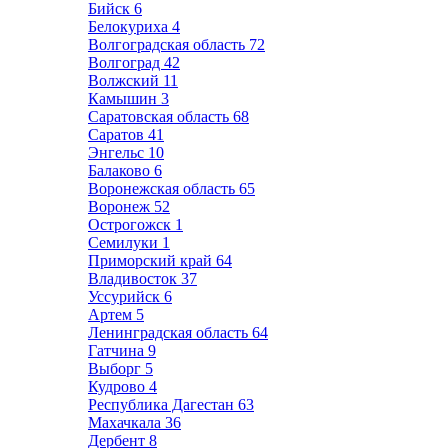
Бийск
6
Белокуриха
4
Волгоградская область
72
Волгоград
42
Волжский
11
Камышин
3
Саратовская область
68
Саратов
41
Энгельс
10
Балаково
6
Воронежская область
65
Воронеж
52
Острогожск
1
Семилуки
1
Приморский край
64
Владивосток
37
Уссурийск
6
Артем
5
Ленинградская область
64
Гатчина
9
Выборг
5
Кудрово
4
Республика Дагестан
63
Махачкала
36
Дербент
8