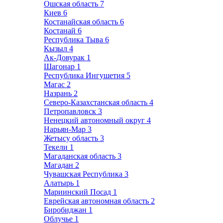
Ошская область
7
Киев
6
Костанайская область
6
Костанай
6
Республика Тыва
6
Кызыл
4
Ак-Довурак
1
Шагонар
1
Республика Ингушетия
5
Магас
2
Назрань
2
Северо-Казахстанская область
4
Петропавловск
3
Ненецкий автономный округ
4
Нарьян-Мар
3
Жетысу область
3
Текели
1
Магаданская область
3
Магадан
2
Чувашская Республика
3
Алатырь
1
Мариинский Посад
1
Еврейская автономная область
2
Биробиджан
1
Облучье
1