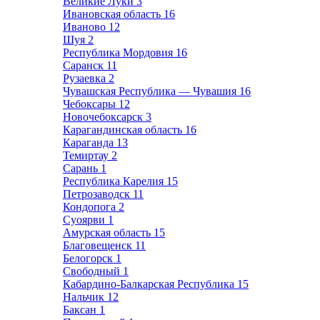
Великие Луки
3
Ивановская область
16
Иваново
12
Шуя
2
Республика Мордовия
16
Саранск
11
Рузаевка
2
Чувашская Республика — Чувашия
16
Чебоксары
12
Новочебоксарск
3
Карагандинская область
16
Караганда
13
Темиртау
2
Сарань
1
Республика Карелия
15
Петрозаводск
11
Кондопога
2
Суоярви
1
Амурская область
15
Благовещенск
11
Белогорск
1
Свободный
1
Кабардино-Балкарская Республика
15
Нальчик
12
Баксан
1