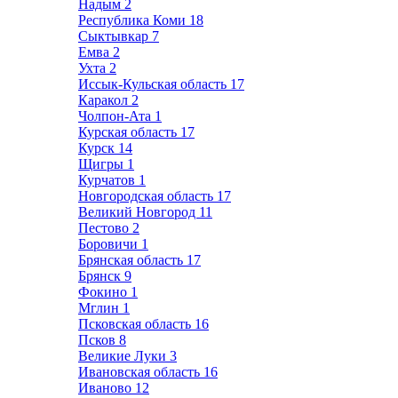
Надым
2
Республика Коми
18
Сыктывкар
7
Емва
2
Ухта
2
Иссык-Кульская область
17
Каракол
2
Чолпон-Ата
1
Курская область
17
Курск
14
Щигры
1
Курчатов
1
Новгородская область
17
Великий Новгород
11
Пестово
2
Боровичи
1
Брянская область
17
Брянск
9
Фокино
1
Мглин
1
Псковская область
16
Псков
8
Великие Луки
3
Ивановская область
16
Иваново
12