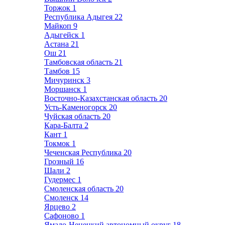
Торжок
1
Республика Адыгея
22
Майкоп
9
Адыгейск
1
Астана
21
Ош
21
Тамбовская область
21
Тамбов
15
Мичуринск
3
Моршанск
1
Восточно-Казахстанская область
20
Усть-Каменогорск
20
Чуйская область
20
Кара-Балта
2
Кант
1
Токмок
1
Чеченская Республика
20
Грозный
16
Шали
2
Гудермес
1
Смоленская область
20
Смоленск
14
Ярцево
2
Сафоново
1
Ямало-Ненецкий автономный округ
18