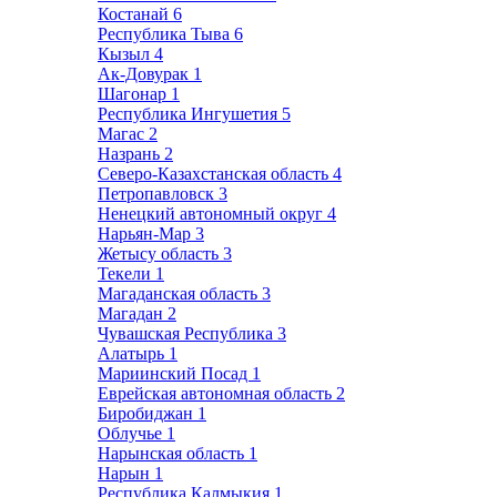
Костанай
6
Республика Тыва
6
Кызыл
4
Ак-Довурак
1
Шагонар
1
Республика Ингушетия
5
Магас
2
Назрань
2
Северо-Казахстанская область
4
Петропавловск
3
Ненецкий автономный округ
4
Нарьян-Мар
3
Жетысу область
3
Текели
1
Магаданская область
3
Магадан
2
Чувашская Республика
3
Алатырь
1
Мариинский Посад
1
Еврейская автономная область
2
Биробиджан
1
Облучье
1
Нарынская область
1
Нарын
1
Республика Калмыкия
1