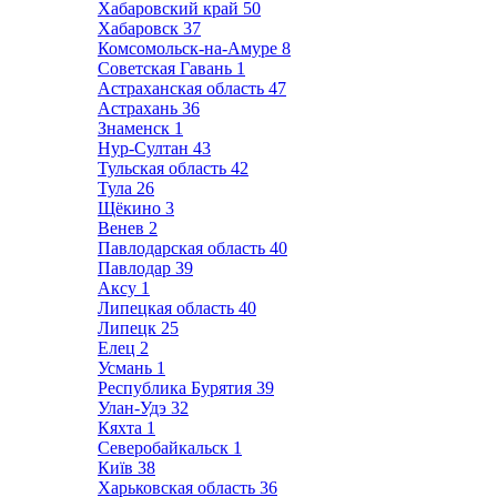
Хабаровский край
50
Хабаровск
37
Комсомольск-на-Амуре
8
Советская Гавань
1
Астраханская область
47
Астрахань
36
Знаменск
1
Нур-Султан
43
Тульская область
42
Тула
26
Щёкино
3
Венев
2
Павлодарская область
40
Павлодар
39
Аксу
1
Липецкая область
40
Липецк
25
Елец
2
Усмань
1
Республика Бурятия
39
Улан-Удэ
32
Кяхта
1
Северобайкальск
1
Київ
38
Харьковская область
36