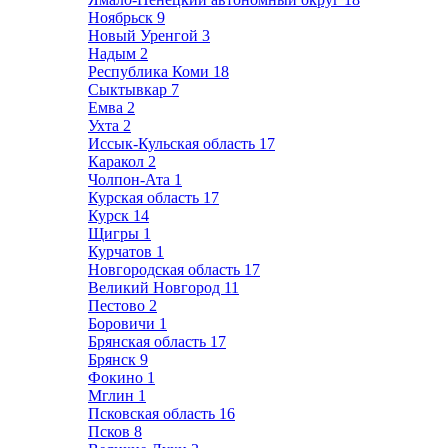
Ноябрьск
9
Новый Уренгой
3
Надым
2
Республика Коми
18
Сыктывкар
7
Емва
2
Ухта
2
Иссык-Кульская область
17
Каракол
2
Чолпон-Ата
1
Курская область
17
Курск
14
Щигры
1
Курчатов
1
Новгородская область
17
Великий Новгород
11
Пестово
2
Боровичи
1
Брянская область
17
Брянск
9
Фокино
1
Мглин
1
Псковская область
16
Псков
8