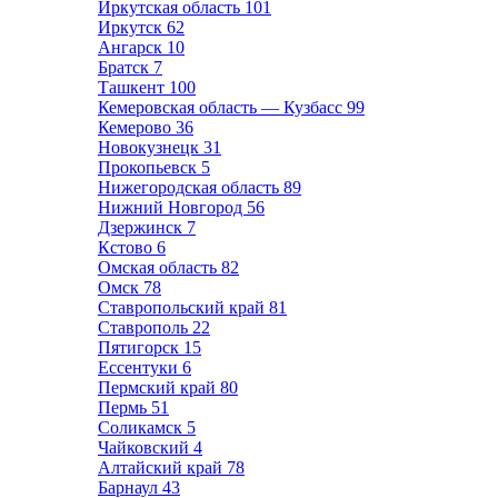
Иркутская область
101
Иркутск
62
Ангарск
10
Братск
7
Ташкент
100
Кемеровская область — Кузбасс
99
Кемерово
36
Новокузнецк
31
Прокопьевск
5
Нижегородская область
89
Нижний Новгород
56
Дзержинск
7
Кстово
6
Омская область
82
Омск
78
Ставропольский край
81
Ставрополь
22
Пятигорск
15
Ессентуки
6
Пермский край
80
Пермь
51
Соликамск
5
Чайковский
4
Алтайский край
78
Барнаул
43