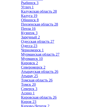
Рыбинск
3
Углич
1
Калужская область
28
Калуга
19
Обнинск
8
Пензенская область
28
Пенза
16
Кузнецк
3
Заречный
2
Одесская область
27
Одесса
23
Черноморск
1
Мурманская область
27
Мурманск
10
Кировск
2
Североморск
2
Атырауская область
26
Атырау
25
Томская область
26
Томск
20
Северск
3
Асино
1
Кировская область
26
Киров
23
Кирово-Чепецк
2