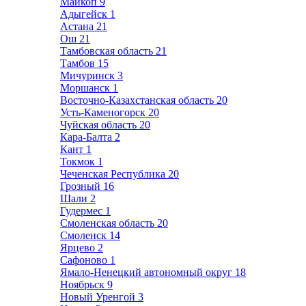
Майкоп
9
Адыгейск
1
Астана
21
Ош
21
Тамбовская область
21
Тамбов
15
Мичуринск
3
Моршанск
1
Восточно-Казахстанская область
20
Усть-Каменогорск
20
Чуйская область
20
Кара-Балта
2
Кант
1
Токмок
1
Чеченская Республика
20
Грозный
16
Шали
2
Гудермес
1
Смоленская область
20
Смоленск
14
Ярцево
2
Сафоново
1
Ямало-Ненецкий автономный округ
18
Ноябрьск
9
Новый Уренгой
3