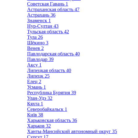
Советская Гавань
1
Астраханская область
47
Астрахань
36
Знаменск
1
Нур-Султан
43
Тульская область
42
Тула
26
Щёкино
3
Венев
2
Павлодарская область
40
Павлодар
39
Аксу
1
Липецкая область
40
Липецк
25
Елец
2
Усмань
1
Республика Бурятия
39
Улан-Удэ
32
Кяхта
1
Северобайкальск
1
Київ
38
Харьковская область
36
Харьков
32
Ханты-Мансийский автономный округ
35
Сургут
17