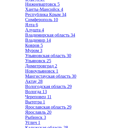
Нижневартовск
5
Ханты-Мансийск
4
Республика Крым
34
Симферополь
10
Ялта
6
Алушта
4
Владимирская область
34
Владимир
14
Ковров
5
Муром
3
Ульяновская область
30
Ульяновск
25
Димитровград
2
Новоульяновск
1
Мангистауская область
30
Актау
28
Вологодская область
29
Вологда
13
Череповец
11
Вытегра
1
Ярославская область
29
Ярославль
20
Рыбинск
3
Углич
1
Калужская область
28