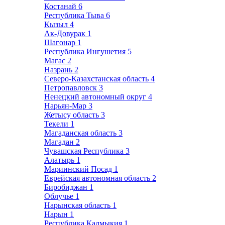
Костанай
6
Республика Тыва
6
Кызыл
4
Ак-Довурак
1
Шагонар
1
Республика Ингушетия
5
Магас
2
Назрань
2
Северо-Казахстанская область
4
Петропавловск
3
Ненецкий автономный округ
4
Нарьян-Мар
3
Жетысу область
3
Текели
1
Магаданская область
3
Магадан
2
Чувашская Республика
3
Алатырь
1
Мариинский Посад
1
Еврейская автономная область
2
Биробиджан
1
Облучье
1
Нарынская область
1
Нарын
1
Республика Калмыкия
1