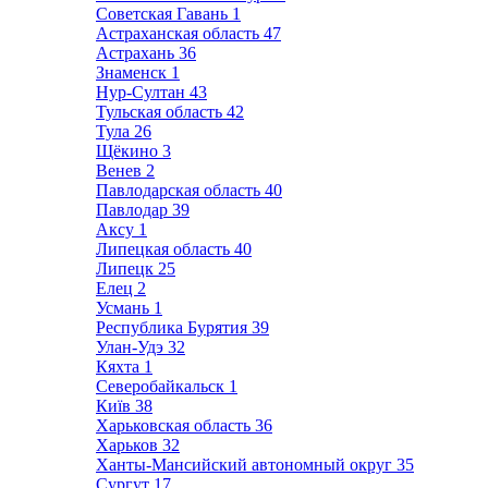
Советская Гавань
1
Астраханская область
47
Астрахань
36
Знаменск
1
Нур-Султан
43
Тульская область
42
Тула
26
Щёкино
3
Венев
2
Павлодарская область
40
Павлодар
39
Аксу
1
Липецкая область
40
Липецк
25
Елец
2
Усмань
1
Республика Бурятия
39
Улан-Удэ
32
Кяхта
1
Северобайкальск
1
Київ
38
Харьковская область
36
Харьков
32
Ханты-Мансийский автономный округ
35
Сургут
17