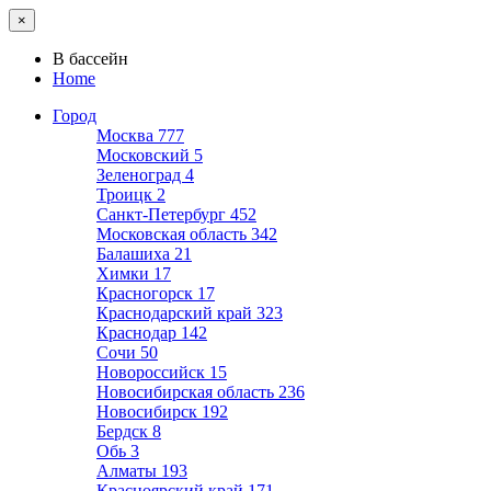
×
В бассейн
Home
Город
Москва
777
Московский
5
Зеленоград
4
Троицк
2
Санкт-Петербург
452
Московская область
342
Балашиха
21
Химки
17
Красногорск
17
Краснодарский край
323
Краснодар
142
Сочи
50
Новороссийск
15
Новосибирская область
236
Новосибирск
192
Бердск
8
Обь
3
Алматы
193
Красноярский край
171