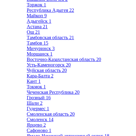
Торжок
1
Республика Адыгея
22
Майкоп
9
Адыгейск
1
Астана
21
Ош
21
Тамбовская область
21
Тамбов
15
Мичуринск
3
Моршанск
1
Восточно-Казахстанская область
20
Усть-Каменогорск
20
Чуйская область
20
Кара-Балта
2
Кант
1
Токмок
1
Чеченская Республика
20
Грозный
16
Шали
2
Гудермес
1
Смоленская область
20
Смоленск
14
Ярцево
2
Сафоново
1
Ямало-Ненецкий автономный округ
18