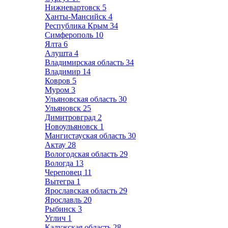
Нижневартовск
5
Ханты-Мансийск
4
Республика Крым
34
Симферополь
10
Ялта
6
Алушта
4
Владимирская область
34
Владимир
14
Ковров
5
Муром
3
Ульяновская область
30
Ульяновск
25
Димитровград
2
Новоульяновск
1
Мангистауская область
30
Актау
28
Вологодская область
29
Вологда
13
Череповец
11
Вытегра
1
Ярославская область
29
Ярославль
20
Рыбинск
3
Углич
1
Калужская область
28