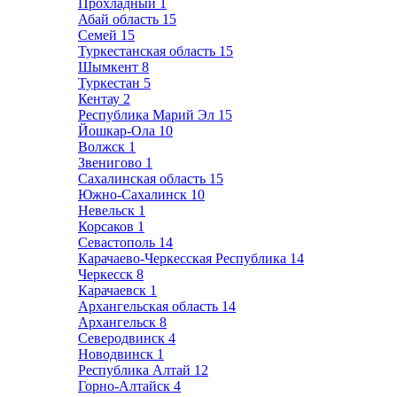
Прохладный
1
Абай область
15
Семей
15
Туркестанская область
15
Шымкент
8
Туркестан
5
Кентау
2
Республика Марий Эл
15
Йошкар-Ола
10
Волжск
1
Звенигово
1
Сахалинская область
15
Южно-Сахалинск
10
Невельск
1
Корсаков
1
Севастополь
14
Карачаево-Черкесская Республика
14
Черкесск
8
Карачаевск
1
Архангельская область
14
Архангельск
8
Северодвинск
4
Новодвинск
1
Республика Алтай
12
Горно-Алтайск
4