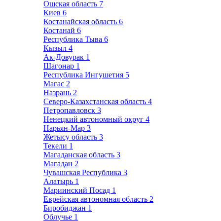
Ошская область
7
Киев
6
Костанайская область
6
Костанай
6
Республика Тыва
6
Кызыл
4
Ак-Довурак
1
Шагонар
1
Республика Ингушетия
5
Магас
2
Назрань
2
Северо-Казахстанская область
4
Петропавловск
3
Ненецкий автономный округ
4
Нарьян-Мар
3
Жетысу область
3
Текели
1
Магаданская область
3
Магадан
2
Чувашская Республика
3
Алатырь
1
Мариинский Посад
1
Еврейская автономная область
2
Биробиджан
1
Облучье
1