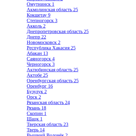
Омутнинск
1
Акмолинская область
25
Кокшетау
9
Степногорск
3
Акколь
2
Днепропетровская область
25
Днепр
22
Новомосковск
2
Республика Хакасия
25
Абакан
13
Саяногорск
4
Черногорск
3
Актюбинская область
25
Актобе
25
Оренбургская область
25
Оренбург
16
Бузулук
2
Орск
2
Рязанская область
24
Рязань
18
Скопин
1
Шацк
1
Тверская область
23
Тверь
14
Вышний Волочёк
2