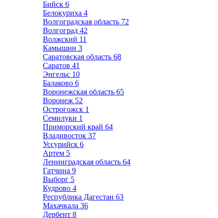
Бийск
6
Белокуриха
4
Волгоградская область
72
Волгоград
42
Волжский
11
Камышин
3
Саратовская область
68
Саратов
41
Энгельс
10
Балаково
6
Воронежская область
65
Воронеж
52
Острогожск
1
Семилуки
1
Приморский край
64
Владивосток
37
Уссурийск
6
Артем
5
Ленинградская область
64
Гатчина
9
Выборг
5
Кудрово
4
Республика Дагестан
63
Махачкала
36
Дербент
8