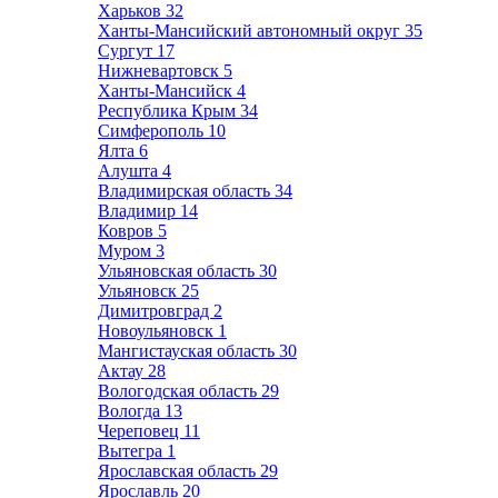
Харьков
32
Ханты-Мансийский автономный округ
35
Сургут
17
Нижневартовск
5
Ханты-Мансийск
4
Республика Крым
34
Симферополь
10
Ялта
6
Алушта
4
Владимирская область
34
Владимир
14
Ковров
5
Муром
3
Ульяновская область
30
Ульяновск
25
Димитровград
2
Новоульяновск
1
Мангистауская область
30
Актау
28
Вологодская область
29
Вологда
13
Череповец
11
Вытегра
1
Ярославская область
29
Ярославль
20