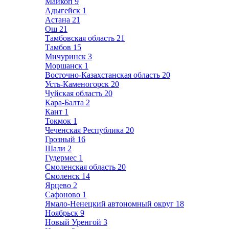
Майкоп
9
Адыгейск
1
Астана
21
Ош
21
Тамбовская область
21
Тамбов
15
Мичуринск
3
Моршанск
1
Восточно-Казахстанская область
20
Усть-Каменогорск
20
Чуйская область
20
Кара-Балта
2
Кант
1
Токмок
1
Чеченская Республика
20
Грозный
16
Шали
2
Гудермес
1
Смоленская область
20
Смоленск
14
Ярцево
2
Сафоново
1
Ямало-Ненецкий автономный округ
18
Ноябрьск
9
Новый Уренгой
3