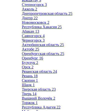
Кокшетау
9
Степногорск
3
Акколь
2
Днепропетровская область
25
Днепр
22
Новомосковск
2
Республика Хакасия
25
Абакан
13
Саяногорск
4
Черногорск
3
Актюбинская область
25
Актобе
25
Оренбургская область
25
Оренбург
16
Бузулук
2
Орск
2
Рязанская область
24
Рязань
18
Скопин
1
Шацк
1
Тверская область
23
Тверь
14
Вышний Волочёк
2
Торжок
1
Республика Адыгея
22