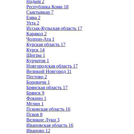
Надым
2
Республика Коми
18
Сыктывкар
7
Емва
2
Ухта
2
Иссык-Кульская область
17
Каракол
2
Чолпон-Ата
1
Курская область
17
Курск
14
Щигры
1
Курчатов
1
Новгородская область
17
Великий Новгород
11
Пестово
2
Боровичи
1
Брянская область
17
Брянск
9
Фокино
1
Мглин
1
Псковская область
16
Псков
8
Великие Луки
3
Ивановская область
16
Иваново
12