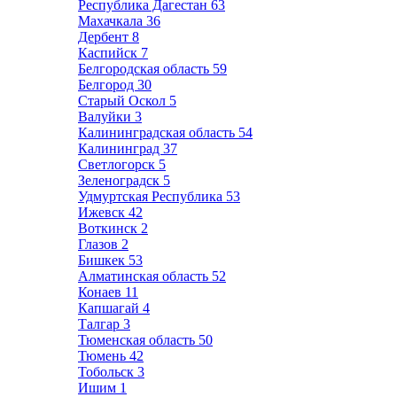
Республика Дагестан
63
Махачкала
36
Дербент
8
Каспийск
7
Белгородская область
59
Белгород
30
Старый Оскол
5
Валуйки
3
Калининградская область
54
Калининград
37
Светлогорск
5
Зеленоградск
5
Удмуртская Республика
53
Ижевск
42
Воткинск
2
Глазов
2
Бишкек
53
Алматинская область
52
Конаев
11
Капшагай
4
Талгар
3
Тюменская область
50
Тюмень
42
Тобольск
3
Ишим
1