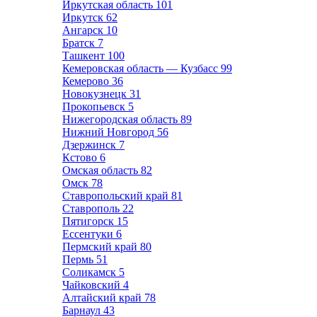
Иркутская область
101
Иркутск
62
Ангарск
10
Братск
7
Ташкент
100
Кемеровская область — Кузбасс
99
Кемерово
36
Новокузнецк
31
Прокопьевск
5
Нижегородская область
89
Нижний Новгород
56
Дзержинск
7
Кстово
6
Омская область
82
Омск
78
Ставропольский край
81
Ставрополь
22
Пятигорск
15
Ессентуки
6
Пермский край
80
Пермь
51
Соликамск
5
Чайковский
4
Алтайский край
78
Барнаул
43