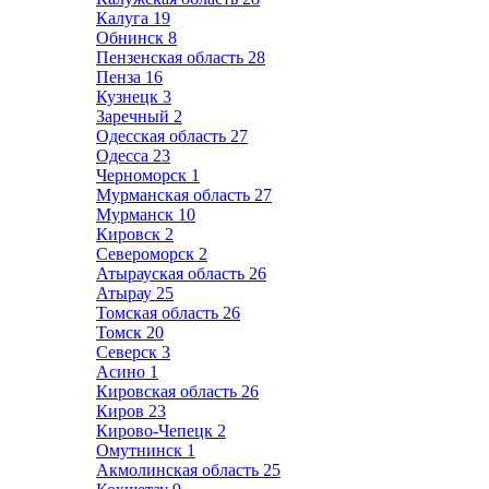
Калуга
19
Обнинск
8
Пензенская область
28
Пенза
16
Кузнецк
3
Заречный
2
Одесская область
27
Одесса
23
Черноморск
1
Мурманская область
27
Мурманск
10
Кировск
2
Североморск
2
Атырауская область
26
Атырау
25
Томская область
26
Томск
20
Северск
3
Асино
1
Кировская область
26
Киров
23
Кирово-Чепецк
2
Омутнинск
1
Акмолинская область
25