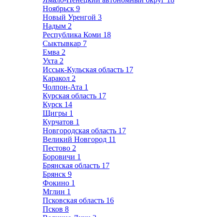
Ноябрьск
9
Новый Уренгой
3
Надым
2
Республика Коми
18
Сыктывкар
7
Емва
2
Ухта
2
Иссык-Кульская область
17
Каракол
2
Чолпон-Ата
1
Курская область
17
Курск
14
Щигры
1
Курчатов
1
Новгородская область
17
Великий Новгород
11
Пестово
2
Боровичи
1
Брянская область
17
Брянск
9
Фокино
1
Мглин
1
Псковская область
16
Псков
8