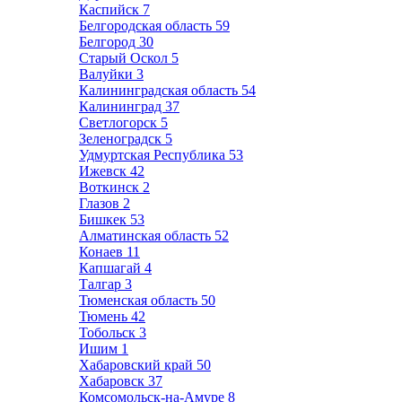
Каспийск
7
Белгородская область
59
Белгород
30
Старый Оскол
5
Валуйки
3
Калининградская область
54
Калининград
37
Светлогорск
5
Зеленоградск
5
Удмуртская Республика
53
Ижевск
42
Воткинск
2
Глазов
2
Бишкек
53
Алматинская область
52
Конаев
11
Капшагай
4
Талгар
3
Тюменская область
50
Тюмень
42
Тобольск
3
Ишим
1
Хабаровский край
50
Хабаровск
37
Комсомольск-на-Амуре
8