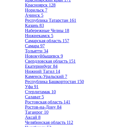
Красноярск
128
Норильск
7
Ачинск
5
Республика Татарстан
161
Казань
83
Набережные Челны
18
Нижнекамск
5
Самарская область
157
Самара
97
Тольятти
34
Новокуйбышевск
9
Свердловская область
151
Екатеринбург
84
Нижний Тагил
14
Каменск-Уральский
7
Республика Башкортостан
150
Уфа
91
Стерлитамак
10
Салават
5
Ростовская область
141
Ростов-на-Дону
84
Таганрог
10
Аксай
8
Челябинская область
112