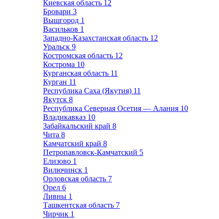
Киевская область
12
Бровари
3
Вышгород
1
Васильков
1
Западно-Казахстанская область
12
Уральск
9
Костромская область
12
Кострома
10
Курганская область
11
Курган
11
Республика Саха (Якутия)
11
Якутск
8
Республика Северная Осетия — Алания
10
Владикавказ
10
Забайкальский край
8
Чита
8
Камчатский край
8
Петропавловск-Камчатский
5
Елизово
1
Вилючинск
1
Орловская область
7
Орел
6
Ливны
1
Ташкентская область
7
Чирчик
1