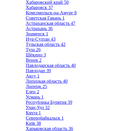
Хабаровский край
50
Хабаровск
37
Комсомольск-на-Амуре
8
Советская Гавань
1
Астраханская область
47
Астрахань
36
Знаменск
1
Нур-Султан
43
Тульская область
42
Тула
26
Щёкино
3
Венев
2
Павлодарская область
40
Павлодар
39
Аксу
1
Липецкая область
40
Липецк
25
Елец
2
Усмань
1
Республика Бурятия
39
Улан-Удэ
32
Кяхта
1
Северобайкальск
1
Київ
38
Харьковская область
36