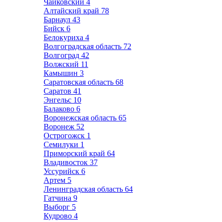
Чайковский
4
Алтайский край
78
Барнаул
43
Бийск
6
Белокуриха
4
Волгоградская область
72
Волгоград
42
Волжский
11
Камышин
3
Саратовская область
68
Саратов
41
Энгельс
10
Балаково
6
Воронежская область
65
Воронеж
52
Острогожск
1
Семилуки
1
Приморский край
64
Владивосток
37
Уссурийск
6
Артем
5
Ленинградская область
64
Гатчина
9
Выборг
5
Кудрово
4