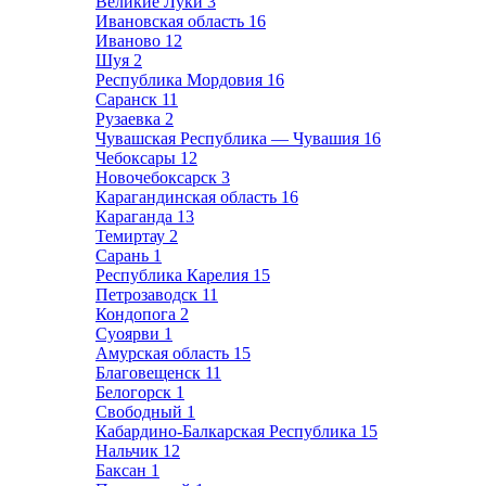
Великие Луки
3
Ивановская область
16
Иваново
12
Шуя
2
Республика Мордовия
16
Саранск
11
Рузаевка
2
Чувашская Республика — Чувашия
16
Чебоксары
12
Новочебоксарск
3
Карагандинская область
16
Караганда
13
Темиртау
2
Сарань
1
Республика Карелия
15
Петрозаводск
11
Кондопога
2
Суоярви
1
Амурская область
15
Благовещенск
11
Белогорск
1
Свободный
1
Кабардино-Балкарская Республика
15
Нальчик
12
Баксан
1