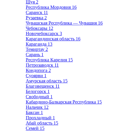
Шуя
2
Республика Мордовия
16
Саранск
11
Рузаевка
2
Чувашская Республика — Чувашия
16
Чебоксары
12
Новочебоксарск
3
Карагандинская область
16
Караганда
13
Темиртау
2
Сарань
1
Республика Карелия
15
Петрозаводск
11
Кондопога
2
Суоярви
1
Амурская область
15
Благовещенск
11
Белогорск
1
Свободный
1
Кабардино-Балкарская Республика
15
Нальчик
12
Баксан
1
Прохладный
1
Абай область
15
Семей
15