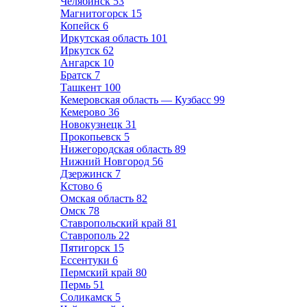
Челябинск
53
Магнитогорск
15
Копейск
6
Иркутская область
101
Иркутск
62
Ангарск
10
Братск
7
Ташкент
100
Кемеровская область — Кузбасс
99
Кемерово
36
Новокузнецк
31
Прокопьевск
5
Нижегородская область
89
Нижний Новгород
56
Дзержинск
7
Кстово
6
Омская область
82
Омск
78
Ставропольский край
81
Ставрополь
22
Пятигорск
15
Ессентуки
6
Пермский край
80
Пермь
51
Соликамск
5