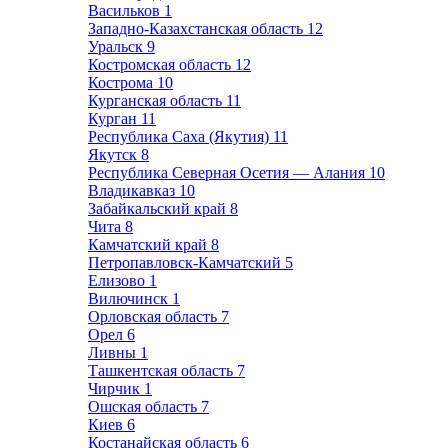
Васильков
1
Западно-Казахстанская область
12
Уральск
9
Костромская область
12
Кострома
10
Курганская область
11
Курган
11
Республика Саха (Якутия)
11
Якутск
8
Республика Северная Осетия — Алания
10
Владикавказ
10
Забайкальский край
8
Чита
8
Камчатский край
8
Петропавловск-Камчатский
5
Елизово
1
Вилючинск
1
Орловская область
7
Орел
6
Ливны
1
Ташкентская область
7
Чирчик
1
Ошская область
7
Киев
6
Костанайская область
6