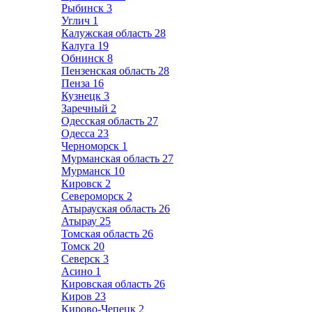
Рыбинск
3
Углич
1
Калужская область
28
Калуга
19
Обнинск
8
Пензенская область
28
Пенза
16
Кузнецк
3
Заречный
2
Одесская область
27
Одесса
23
Черноморск
1
Мурманская область
27
Мурманск
10
Кировск
2
Североморск
2
Атырауская область
26
Атырау
25
Томская область
26
Томск
20
Северск
3
Асино
1
Кировская область
26
Киров
23
Кирово-Чепецк
2