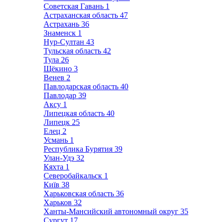
Советская Гавань
1
Астраханская область
47
Астрахань
36
Знаменск
1
Нур-Султан
43
Тульская область
42
Тула
26
Щёкино
3
Венев
2
Павлодарская область
40
Павлодар
39
Аксу
1
Липецкая область
40
Липецк
25
Елец
2
Усмань
1
Республика Бурятия
39
Улан-Удэ
32
Кяхта
1
Северобайкальск
1
Київ
38
Харьковская область
36
Харьков
32
Ханты-Мансийский автономный округ
35
Сургут
17