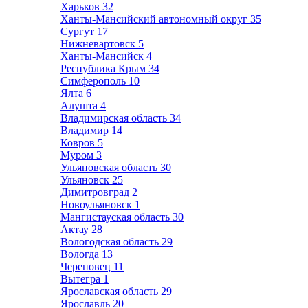
Харьков
32
Ханты-Мансийский автономный округ
35
Сургут
17
Нижневартовск
5
Ханты-Мансийск
4
Республика Крым
34
Симферополь
10
Ялта
6
Алушта
4
Владимирская область
34
Владимир
14
Ковров
5
Муром
3
Ульяновская область
30
Ульяновск
25
Димитровград
2
Новоульяновск
1
Мангистауская область
30
Актау
28
Вологодская область
29
Вологда
13
Череповец
11
Вытегра
1
Ярославская область
29
Ярославль
20