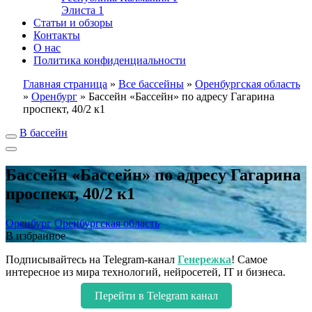
Элиста
1
Статьи и обзоры
Контакты
О нас
Политика конфиденциальности
Главная страница
»
Все бассейны
»
Оренбургская область
»
Оренбург
»
Бассейн «Бассейн» по адресу Гагарина
проспект, 40/2 к1
В бассейн
Бассейн «Бассейн» по адресу Гагарина
проспект, 40/2 к1
Оренбург
Оренбургская область
В избранное
Подписывайтесь на Telegram-канал
Генережка
! Самое
интересное из мира технологий, нейросетей, IT и бизнеса.
Перейти в Telegram канал