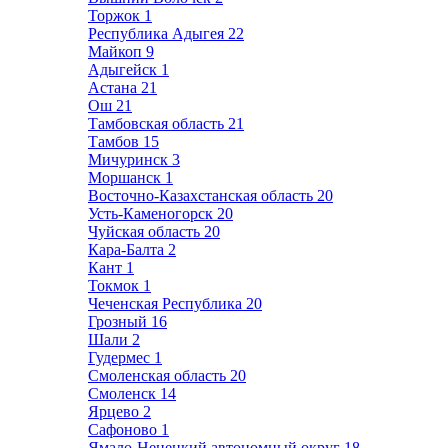
Торжок
1
Республика Адыгея
22
Майкоп
9
Адыгейск
1
Астана
21
Ош
21
Тамбовская область
21
Тамбов
15
Мичуринск
3
Моршанск
1
Восточно-Казахстанская область
20
Усть-Каменогорск
20
Чуйская область
20
Кара-Балта
2
Кант
1
Токмок
1
Чеченская Республика
20
Грозный
16
Шали
2
Гудермес
1
Смоленская область
20
Смоленск
14
Ярцево
2
Сафоново
1
Ямало-Ненецкий автономный округ
18