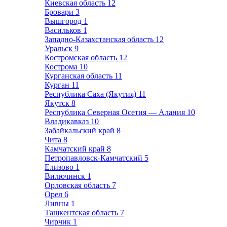
Киевская область
12
Бровари
3
Вышгород
1
Васильков
1
Западно-Казахстанская область
12
Уральск
9
Костромская область
12
Кострома
10
Курганская область
11
Курган
11
Республика Саха (Якутия)
11
Якутск
8
Республика Северная Осетия — Алания
10
Владикавказ
10
Забайкальский край
8
Чита
8
Камчатский край
8
Петропавловск-Камчатский
5
Елизово
1
Вилючинск
1
Орловская область
7
Орел
6
Ливны
1
Ташкентская область
7
Чирчик
1