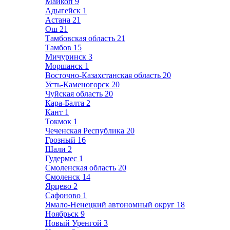
Майкоп
9
Адыгейск
1
Астана
21
Ош
21
Тамбовская область
21
Тамбов
15
Мичуринск
3
Моршанск
1
Восточно-Казахстанская область
20
Усть-Каменогорск
20
Чуйская область
20
Кара-Балта
2
Кант
1
Токмок
1
Чеченская Республика
20
Грозный
16
Шали
2
Гудермес
1
Смоленская область
20
Смоленск
14
Ярцево
2
Сафоново
1
Ямало-Ненецкий автономный округ
18
Ноябрьск
9
Новый Уренгой
3