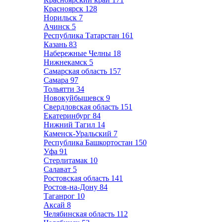
Красноярск
128
Норильск
7
Ачинск
5
Республика Татарстан
161
Казань
83
Набережные Челны
18
Нижнекамск
5
Самарская область
157
Самара
97
Тольятти
34
Новокуйбышевск
9
Свердловская область
151
Екатеринбург
84
Нижний Тагил
14
Каменск-Уральский
7
Республика Башкортостан
150
Уфа
91
Стерлитамак
10
Салават
5
Ростовская область
141
Ростов-на-Дону
84
Таганрог
10
Аксай
8
Челябинская область
112