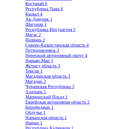
Костанай
6
Республика Тыва
6
Кызыл
4
Ак-Довурак
1
Шагонар
1
Республика Ингушетия
5
Магас
2
Назрань
2
Северо-Казахстанская область
4
Петропавловск
3
Ненецкий автономный округ
4
Нарьян-Мар
3
Жетысу область
3
Текели
1
Магаданская область
3
Магадан
2
Чувашская Республика
3
Алатырь
1
Мариинский Посад
1
Еврейская автономная область
2
Биробиджан
1
Облучье
1
Нарынская область
1
Нарын
1
Республика Калмыкия
1