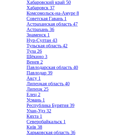
Хабаровский край
50
Хабаровск
37
Комсомольск-на-Амуре
8
Советская Гавань
1
Астраханская область
47
Астрахань
36
Знаменск
1
Нур-Султан
43
Тульская область
42
Тула
26
Щёкино
3
Венев
2
Павлодарская область
40
Павлодар
39
Аксу
1
Липецкая область
40
Липецк
25
Елец
2
Усмань
1
Республика Бурятия
39
Улан-Удэ
32
Кяхта
1
Северобайкальск
1
Київ
38
Харьковская область
36