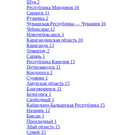
Шуя
2
Республика Мордовия
16
Саранск
11
Рузаевка
2
Чувашская Республика — Чувашия
16
Чебоксары
12
Новочебоксарск
3
Карагандинская область
16
Караганда
13
Темиртау
2
Сарань
1
Республика Карелия
15
Петрозаводск
11
Кондопога
2
Суоярви
1
Амурская область
15
Благовещенск
11
Белогорск
1
Свободный
1
Кабардино-Балкарская Республика
15
Нальчик
12
Баксан
1
Прохладный
1
Абай область
15
Семей
15