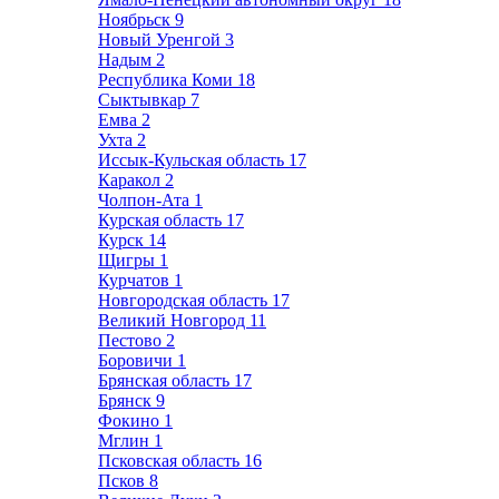
Ноябрьск
9
Новый Уренгой
3
Надым
2
Республика Коми
18
Сыктывкар
7
Емва
2
Ухта
2
Иссык-Кульская область
17
Каракол
2
Чолпон-Ата
1
Курская область
17
Курск
14
Щигры
1
Курчатов
1
Новгородская область
17
Великий Новгород
11
Пестово
2
Боровичи
1
Брянская область
17
Брянск
9
Фокино
1
Мглин
1
Псковская область
16
Псков
8