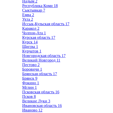
Надым
2
Республика Коми
18
Сыктывкар
7
Емва
2
Ухта
2
Иссык-Кульская область
17
Каракол
2
Чолпон-Ата
1
Курская область
17
Курск
14
Щигры
1
Курчатов
1
Новгородская область
17
Великий Новгород
11
Пестово
2
Боровичи
1
Брянская область
17
Брянск
9
Фокино
1
Мглин
1
Псковская область
16
Псков
8
Великие Луки
3
Ивановская область
16
Иваново
12