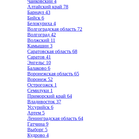
Чайковский
4
Алтайский край
78
Барнаул
43
Бийск
6
Белокуриха
4
Волгоградская область
72
Волгоград
42
Волжский
11
Камышин
3
Саратовская область
68
Саратов
41
Энгельс
10
Балаково
6
Воронежская область
65
Воронеж
52
Острогожск
1
Семилуки
1
Приморский край
64
Владивосток
37
Уссурийск
6
Артем
5
Ленинградская область
64
Гатчина
9
Выборг
5
Кудрово
4