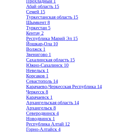
Прохладный
1
Абай область
15
Семей
15
Туркестанская область
15
Шымкент
8
Туркестан
5
Кентау
2
Республика Марий Эл
15
Йошкар-Ола
10
Волжск
1
Звенигово
1
Сахалинская область
15
Южно-Сахалинск
10
Невельск
1
Корсаков
1
Севастополь
14
Карачаево-Черкесская Республика
14
Черкесск
8
Карачаевск
1
Архангельская область
14
Архангельск
8
Северодвинск
4
Новодвинск
1
Республика Алтай
12
Горно-Алтайск
4