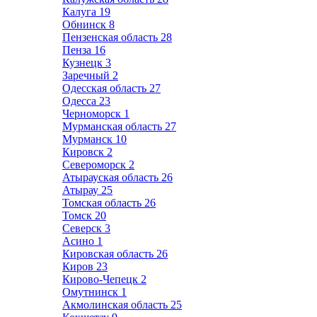
Калуга
19
Обнинск
8
Пензенская область
28
Пенза
16
Кузнецк
3
Заречный
2
Одесская область
27
Одесса
23
Черноморск
1
Мурманская область
27
Мурманск
10
Кировск
2
Североморск
2
Атырауская область
26
Атырау
25
Томская область
26
Томск
20
Северск
3
Асино
1
Кировская область
26
Киров
23
Кирово-Чепецк
2
Омутнинск
1
Акмолинская область
25