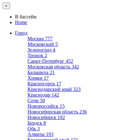
×
В бассейн
Home
Город
Москва
777
Московский
5
Зеленоград
4
Троицк
2
Санкт-Петербург
452
Московская область
342
Балашиха
21
Химки
17
Красногорск
17
Краснодарский край
323
Краснодар
142
Сочи
50
Новороссийск
15
Новосибирская область
236
Новосибирск
192
Бердск
8
Обь
3
Алматы
193
Красноярский край
171