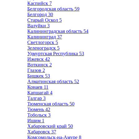
Каспийск
7
Белгородская область
59
Белгород
30
Старый Оскол
5
Валуйки
3
Калининградская область
54
Калининград
37
Светлогорск
5
Зеленоградск
5
Удмуртская Республика
53
Ижевск
42
Воткинск
2
Глазов
2
Бишкек
53
Алматинская область
52
Конаев
11
Капшагай
4
Талгар
3
Тюменская область
50
Тюмень
42
Тобольск
3
Ишим
1
Хабаровский край
50
Хабаровск
37
Комсомольск-на-Амуре
8