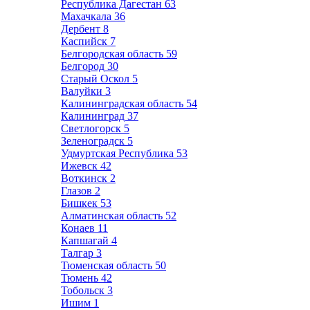
Республика Дагестан
63
Махачкала
36
Дербент
8
Каспийск
7
Белгородская область
59
Белгород
30
Старый Оскол
5
Валуйки
3
Калининградская область
54
Калининград
37
Светлогорск
5
Зеленоградск
5
Удмуртская Республика
53
Ижевск
42
Воткинск
2
Глазов
2
Бишкек
53
Алматинская область
52
Конаев
11
Капшагай
4
Талгар
3
Тюменская область
50
Тюмень
42
Тобольск
3
Ишим
1