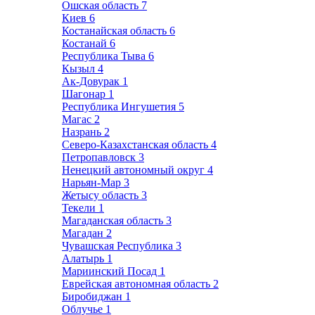
Ошская область
7
Киев
6
Костанайская область
6
Костанай
6
Республика Тыва
6
Кызыл
4
Ак-Довурак
1
Шагонар
1
Республика Ингушетия
5
Магас
2
Назрань
2
Северо-Казахстанская область
4
Петропавловск
3
Ненецкий автономный округ
4
Нарьян-Мар
3
Жетысу область
3
Текели
1
Магаданская область
3
Магадан
2
Чувашская Республика
3
Алатырь
1
Мариинский Посад
1
Еврейская автономная область
2
Биробиджан
1
Облучье
1