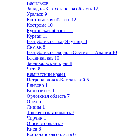
Васильков
1
Западно-Казахстанская область
12
Уральск
9
Костромская область
12
Кострома
10
Курганская область
11
Курган
11
Республика Саха (Якутия)
11
Якутск
8
Республика Северная Осетия — Алания
10
Владикавказ
10
Забайкальский край
8
Чита
8
Камчатский край
8
Петропавловск-Камчатский
5
Елизово
1
Вилючинск
1
Орловская область
7
Орел
6
Ливны
1
Ташкентская область
7
Чирчик
1
Ошская область
7
Киев
6
Костанайская область
6