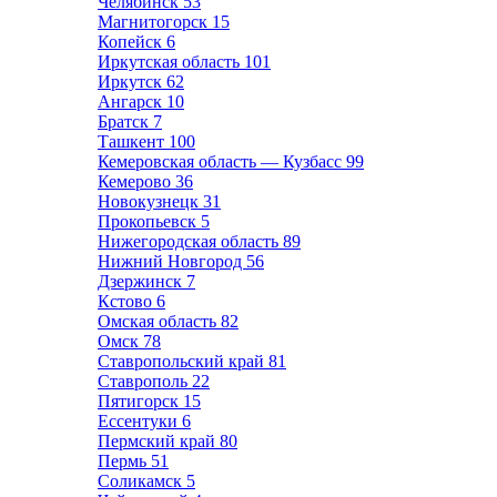
Челябинск
53
Магнитогорск
15
Копейск
6
Иркутская область
101
Иркутск
62
Ангарск
10
Братск
7
Ташкент
100
Кемеровская область — Кузбасс
99
Кемерово
36
Новокузнецк
31
Прокопьевск
5
Нижегородская область
89
Нижний Новгород
56
Дзержинск
7
Кстово
6
Омская область
82
Омск
78
Ставропольский край
81
Ставрополь
22
Пятигорск
15
Ессентуки
6
Пермский край
80
Пермь
51
Соликамск
5