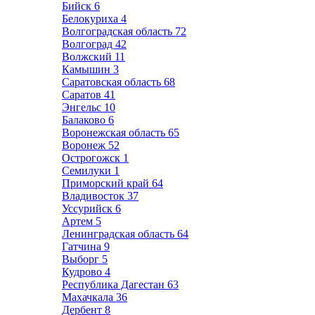
Бийск
6
Белокуриха
4
Волгоградская область
72
Волгоград
42
Волжский
11
Камышин
3
Саратовская область
68
Саратов
41
Энгельс
10
Балаково
6
Воронежская область
65
Воронеж
52
Острогожск
1
Семилуки
1
Приморский край
64
Владивосток
37
Уссурийск
6
Артем
5
Ленинградская область
64
Гатчина
9
Выборг
5
Кудрово
4
Республика Дагестан
63
Махачкала
36
Дербент
8