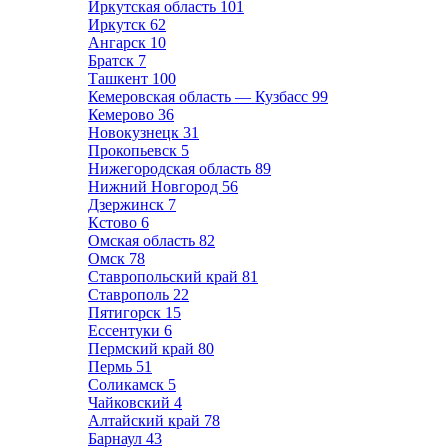
Иркутская область
101
Иркутск
62
Ангарск
10
Братск
7
Ташкент
100
Кемеровская область — Кузбасс
99
Кемерово
36
Новокузнецк
31
Прокопьевск
5
Нижегородская область
89
Нижний Новгород
56
Дзержинск
7
Кстово
6
Омская область
82
Омск
78
Ставропольский край
81
Ставрополь
22
Пятигорск
15
Ессентуки
6
Пермский край
80
Пермь
51
Соликамск
5
Чайковский
4
Алтайский край
78
Барнаул
43