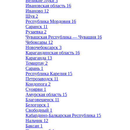
Великие Луки
3
Ивановская область
16
Иваново
12
Шуя
2
Республика Мордовия
16
Саранск
11
Рузаевка
2
Чувашская Республика — Чувашия
16
Чебоксары
12
Новочебоксарск
3
Карагандинская область
16
Караганда
13
Темиртау
2
Сарань
1
Республика Карелия
15
Петрозаводск
11
Кондопога
2
Суоярви
1
Амурская область
15
Благовещенск
11
Белогорск
1
Свободный
1
Кабардино-Балкарская Республика
15
Нальчик
12
Баксан
1