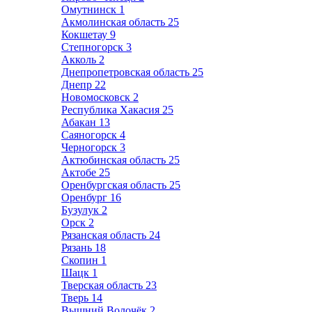
Омутнинск
1
Акмолинская область
25
Кокшетау
9
Степногорск
3
Акколь
2
Днепропетровская область
25
Днепр
22
Новомосковск
2
Республика Хакасия
25
Абакан
13
Саяногорск
4
Черногорск
3
Актюбинская область
25
Актобе
25
Оренбургская область
25
Оренбург
16
Бузулук
2
Орск
2
Рязанская область
24
Рязань
18
Скопин
1
Шацк
1
Тверская область
23
Тверь
14
Вышний Волочёк
2