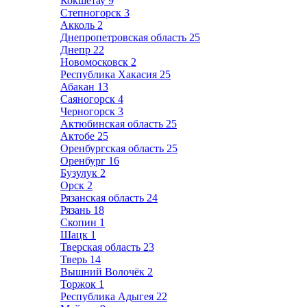
Кокшетау
9
Степногорск
3
Акколь
2
Днепропетровская область
25
Днепр
22
Новомосковск
2
Республика Хакасия
25
Абакан
13
Саяногорск
4
Черногорск
3
Актюбинская область
25
Актобе
25
Оренбургская область
25
Оренбург
16
Бузулук
2
Орск
2
Рязанская область
24
Рязань
18
Скопин
1
Шацк
1
Тверская область
23
Тверь
14
Вышний Волочёк
2
Торжок
1
Республика Адыгея
22