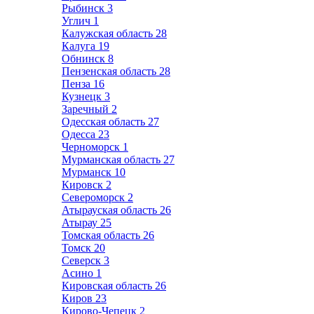
Рыбинск
3
Углич
1
Калужская область
28
Калуга
19
Обнинск
8
Пензенская область
28
Пенза
16
Кузнецк
3
Заречный
2
Одесская область
27
Одесса
23
Черноморск
1
Мурманская область
27
Мурманск
10
Кировск
2
Североморск
2
Атырауская область
26
Атырау
25
Томская область
26
Томск
20
Северск
3
Асино
1
Кировская область
26
Киров
23
Кирово-Чепецк
2