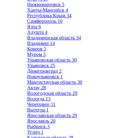
Нижневартовск
5
Ханты-Мансийск
4
Республика Крым
34
Симферополь
10
Ялта
6
Алушта
4
Владимирская область
34
Владимир
14
Ковров
5
Муром
3
Ульяновская область
30
Ульяновск
25
Димитровград
2
Новоульяновск
1
Мангистауская область
30
Актау
28
Вологодская область
29
Вологда
13
Череповец
11
Вытегра
1
Ярославская область
29
Ярославль
20
Рыбинск
3
Углич
1
Калужская область
28