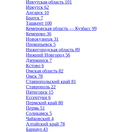
Иркутская область
101
Иркутск
62
Ангарск
10
Братск
7
Ташкент
100
Кемеровская область — Кузбасс
99
Кемерово
36
Новокузнецк
31
Прокопьевск
5
Нижегородская область
89
Нижний Новгород
56
Дзержинск
7
Кстово
6
Омская область
82
Омск
78
Ставропольский край
81
Ставрополь
22
Пятигорск
15
Ессентуки
6
Пермский край
80
Пермь
51
Соликамск
5
Чайковский
4
Алтайский край
78
Барнаул
43