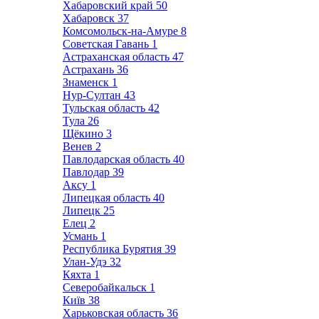
Хабаровский край
50
Хабаровск
37
Комсомольск-на-Амуре
8
Советская Гавань
1
Астраханская область
47
Астрахань
36
Знаменск
1
Нур-Султан
43
Тульская область
42
Тула
26
Щёкино
3
Венев
2
Павлодарская область
40
Павлодар
39
Аксу
1
Липецкая область
40
Липецк
25
Елец
2
Усмань
1
Республика Бурятия
39
Улан-Удэ
32
Кяхта
1
Северобайкальск
1
Київ
38
Харьковская область
36