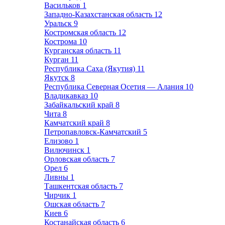
Васильков
1
Западно-Казахстанская область
12
Уральск
9
Костромская область
12
Кострома
10
Курганская область
11
Курган
11
Республика Саха (Якутия)
11
Якутск
8
Республика Северная Осетия — Алания
10
Владикавказ
10
Забайкальский край
8
Чита
8
Камчатский край
8
Петропавловск-Камчатский
5
Елизово
1
Вилючинск
1
Орловская область
7
Орел
6
Ливны
1
Ташкентская область
7
Чирчик
1
Ошская область
7
Киев
6
Костанайская область
6