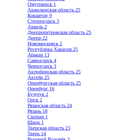
Омутнинск
1
Акмолинская область
25
Кокшетау
9
Степногорск
3
Акколь
2
Днепропетровская область
25
Днепр
22
Новомосковск
2
Республика Хакасия
25
Абакан
13
Саяногорск
4
Черногорск
3
Актюбинская область
25
Актобе
25
Оренбургская область
25
Оренбург
16
Бузулук
2
Орск
2
Рязанская область
24
Рязань
18
Скопин
1
Шацк
1
Тверская область
23
Тверь
14
Вышний Волочёк
2