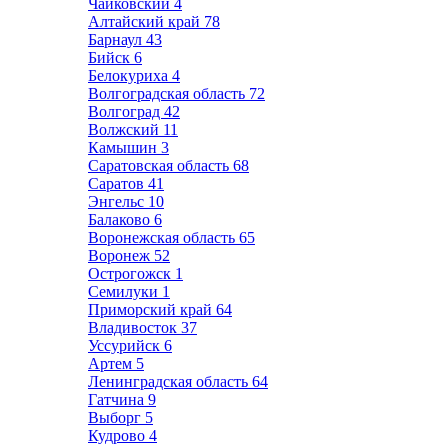
Чайковский
4
Алтайский край
78
Барнаул
43
Бийск
6
Белокуриха
4
Волгоградская область
72
Волгоград
42
Волжский
11
Камышин
3
Саратовская область
68
Саратов
41
Энгельс
10
Балаково
6
Воронежская область
65
Воронеж
52
Острогожск
1
Семилуки
1
Приморский край
64
Владивосток
37
Уссурийск
6
Артем
5
Ленинградская область
64
Гатчина
9
Выборг
5
Кудрово
4