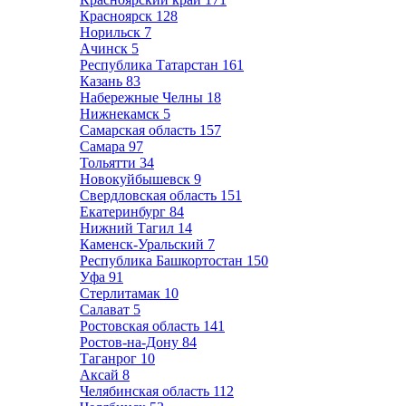
Красноярск
128
Норильск
7
Ачинск
5
Республика Татарстан
161
Казань
83
Набережные Челны
18
Нижнекамск
5
Самарская область
157
Самара
97
Тольятти
34
Новокуйбышевск
9
Свердловская область
151
Екатеринбург
84
Нижний Тагил
14
Каменск-Уральский
7
Республика Башкортостан
150
Уфа
91
Стерлитамак
10
Салават
5
Ростовская область
141
Ростов-на-Дону
84
Таганрог
10
Аксай
8
Челябинская область
112