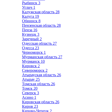
Рыбинск
3
Углич
1
Калужская область
28
Калуга
19
Обнинск
8
Пензенская область
28
Пенза
16
Кузнецк
3
Заречный
2
Одесская область
27
Одесса
23
Черноморск
1
Мурманская область
27
Мурманск
10
Кировск
2
Североморск
2
Атырауская область
26
Атырау
25
Томская область
26
Томск
20
Северск
3
Асино
1
Кировская область
26
Киров
23
Кирово-Чепецк
2