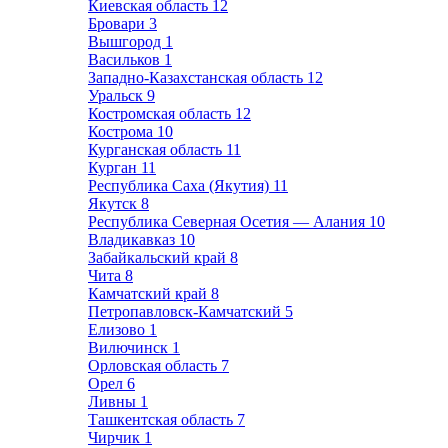
Киевская область
12
Бровари
3
Вышгород
1
Васильков
1
Западно-Казахстанская область
12
Уральск
9
Костромская область
12
Кострома
10
Курганская область
11
Курган
11
Республика Саха (Якутия)
11
Якутск
8
Республика Северная Осетия — Алания
10
Владикавказ
10
Забайкальский край
8
Чита
8
Камчатский край
8
Петропавловск-Камчатский
5
Елизово
1
Вилючинск
1
Орловская область
7
Орел
6
Ливны
1
Ташкентская область
7
Чирчик
1