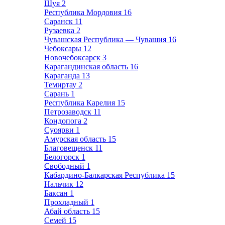
Шуя
2
Республика Мордовия
16
Саранск
11
Рузаевка
2
Чувашская Республика — Чувашия
16
Чебоксары
12
Новочебоксарск
3
Карагандинская область
16
Караганда
13
Темиртау
2
Сарань
1
Республика Карелия
15
Петрозаводск
11
Кондопога
2
Суоярви
1
Амурская область
15
Благовещенск
11
Белогорск
1
Свободный
1
Кабардино-Балкарская Республика
15
Нальчик
12
Баксан
1
Прохладный
1
Абай область
15
Семей
15