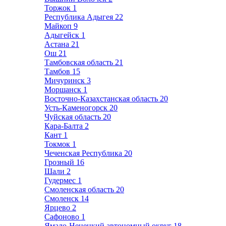
Торжок
1
Республика Адыгея
22
Майкоп
9
Адыгейск
1
Астана
21
Ош
21
Тамбовская область
21
Тамбов
15
Мичуринск
3
Моршанск
1
Восточно-Казахстанская область
20
Усть-Каменогорск
20
Чуйская область
20
Кара-Балта
2
Кант
1
Токмок
1
Чеченская Республика
20
Грозный
16
Шали
2
Гудермес
1
Смоленская область
20
Смоленск
14
Ярцево
2
Сафоново
1
Ямало-Ненецкий автономный округ
18