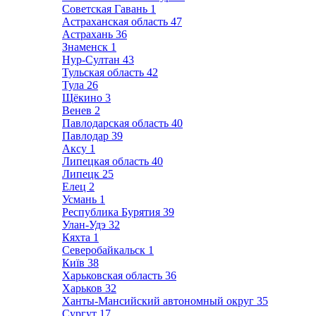
Советская Гавань
1
Астраханская область
47
Астрахань
36
Знаменск
1
Нур-Султан
43
Тульская область
42
Тула
26
Щёкино
3
Венев
2
Павлодарская область
40
Павлодар
39
Аксу
1
Липецкая область
40
Липецк
25
Елец
2
Усмань
1
Республика Бурятия
39
Улан-Удэ
32
Кяхта
1
Северобайкальск
1
Київ
38
Харьковская область
36
Харьков
32
Ханты-Мансийский автономный округ
35
Сургут
17