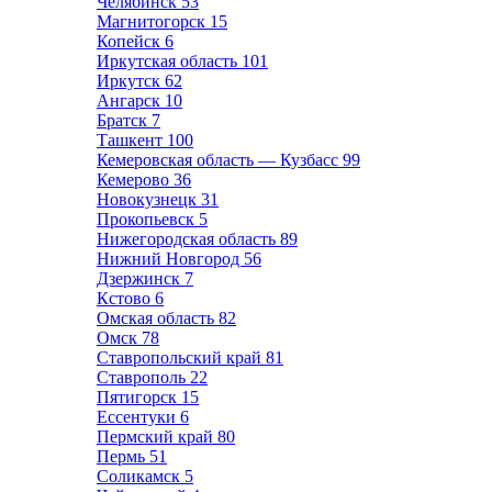
Челябинск
53
Магнитогорск
15
Копейск
6
Иркутская область
101
Иркутск
62
Ангарск
10
Братск
7
Ташкент
100
Кемеровская область — Кузбасс
99
Кемерово
36
Новокузнецк
31
Прокопьевск
5
Нижегородская область
89
Нижний Новгород
56
Дзержинск
7
Кстово
6
Омская область
82
Омск
78
Ставропольский край
81
Ставрополь
22
Пятигорск
15
Ессентуки
6
Пермский край
80
Пермь
51
Соликамск
5