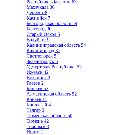
Республика Дагестан
63
Махачкала
36
Дербент
8
Каспийск
7
Белгородская область
59
Белгород
30
Старый Оскол
5
Валуйки
3
Калининградская область
54
Калининград
37
Светлогорск
5
Зеленоградск
5
Удмуртская Республика
53
Ижевск
42
Воткинск
2
Глазов
2
Бишкек
53
Алматинская область
52
Конаев
11
Капшагай
4
Талгар
3
Тюменская область
50
Тюмень
42
Тобольск
3
Ишим
1