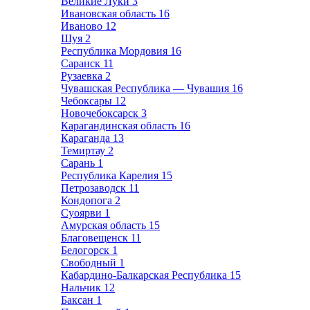
Великие Луки
3
Ивановская область
16
Иваново
12
Шуя
2
Республика Мордовия
16
Саранск
11
Рузаевка
2
Чувашская Республика — Чувашия
16
Чебоксары
12
Новочебоксарск
3
Карагандинская область
16
Караганда
13
Темиртау
2
Сарань
1
Республика Карелия
15
Петрозаводск
11
Кондопога
2
Суоярви
1
Амурская область
15
Благовещенск
11
Белогорск
1
Свободный
1
Кабардино-Балкарская Республика
15
Нальчик
12
Баксан
1