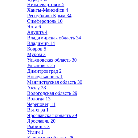
Нижневартовск
5
Ханты-Мансийск
4
Республика Крым
34
Симферополь
10
Ялта
6
Алушта
4
Владимирская область
34
Владимир
14
Ковров
5
Муром
3
Ульяновская область
30
Ульяновск
25
Димитровград
2
Новоульяновск
1
Мангистауская область
30
Актау
28
Вологодская область
29
Вологда
13
Череповец
11
Вытегра
1
Ярославская область
29
Ярославль
20
Рыбинск
3
Углич
1
Калужская область
28