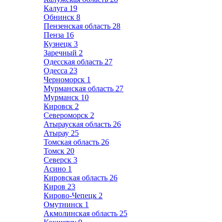
Калуга
19
Обнинск
8
Пензенская область
28
Пенза
16
Кузнецк
3
Заречный
2
Одесская область
27
Одесса
23
Черноморск
1
Мурманская область
27
Мурманск
10
Кировск
2
Североморск
2
Атырауская область
26
Атырау
25
Томская область
26
Томск
20
Северск
3
Асино
1
Кировская область
26
Киров
23
Кирово-Чепецк
2
Омутнинск
1
Акмолинская область
25