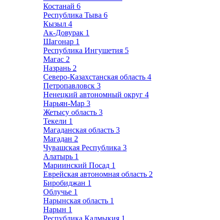
Костанай
6
Республика Тыва
6
Кызыл
4
Ак-Довурак
1
Шагонар
1
Республика Ингушетия
5
Магас
2
Назрань
2
Северо-Казахстанская область
4
Петропавловск
3
Ненецкий автономный округ
4
Нарьян-Мар
3
Жетысу область
3
Текели
1
Магаданская область
3
Магадан
2
Чувашская Республика
3
Алатырь
1
Мариинский Посад
1
Еврейская автономная область
2
Биробиджан
1
Облучье
1
Нарынская область
1
Нарын
1
Республика Калмыкия
1