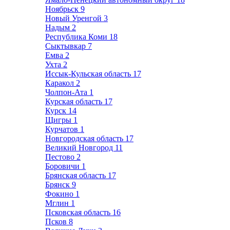
Ноябрьск
9
Новый Уренгой
3
Надым
2
Республика Коми
18
Сыктывкар
7
Емва
2
Ухта
2
Иссык-Кульская область
17
Каракол
2
Чолпон-Ата
1
Курская область
17
Курск
14
Щигры
1
Курчатов
1
Новгородская область
17
Великий Новгород
11
Пестово
2
Боровичи
1
Брянская область
17
Брянск
9
Фокино
1
Мглин
1
Псковская область
16
Псков
8