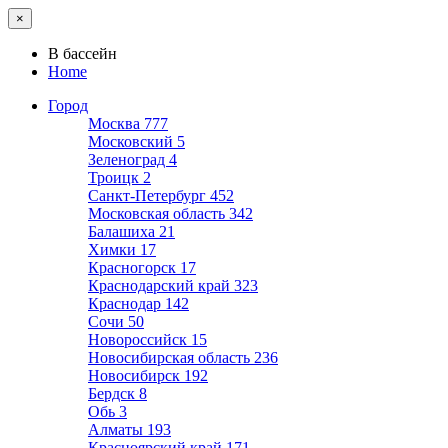
×
В бассейн
Home
Город
Москва
777
Московский
5
Зеленоград
4
Троицк
2
Санкт-Петербург
452
Московская область
342
Балашиха
21
Химки
17
Красногорск
17
Краснодарский край
323
Краснодар
142
Сочи
50
Новороссийск
15
Новосибирская область
236
Новосибирск
192
Бердск
8
Обь
3
Алматы
193
Красноярский край
171