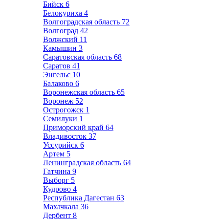
Бийск
6
Белокуриха
4
Волгоградская область
72
Волгоград
42
Волжский
11
Камышин
3
Саратовская область
68
Саратов
41
Энгельс
10
Балаково
6
Воронежская область
65
Воронеж
52
Острогожск
1
Семилуки
1
Приморский край
64
Владивосток
37
Уссурийск
6
Артем
5
Ленинградская область
64
Гатчина
9
Выборг
5
Кудрово
4
Республика Дагестан
63
Махачкала
36
Дербент
8