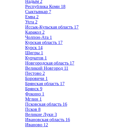
Надым
2
Республика Коми
18
Сыктывкар
7
Емва
2
Ухта
2
Иссык-Кульская область
17
Каракол
2
Чолпон-Ата
1
Курская область
17
Курск
14
Щигры
1
Курчатов
1
Новгородская область
17
Великий Новгород
11
Пестово
2
Боровичи
1
Брянская область
17
Брянск
9
Фокино
1
Мглин
1
Псковская область
16
Псков
8
Великие Луки
3
Ивановская область
16
Иваново
12