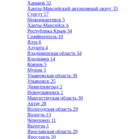
Харьков
32
Ханты-Мансийский автономный округ
35
Сургут
17
Нижневартовск
5
Ханты-Мансийск
4
Республика Крым
34
Симферополь
10
Ялта
6
Алушта
4
Владимирская область
34
Владимир
14
Ковров
5
Муром
3
Ульяновская область
30
Ульяновск
25
Димитровград
2
Новоульяновск
1
Мангистауская область
30
Актау
28
Вологодская область
29
Вологда
13
Череповец
11
Вытегра
1
Ярославская область
29
Ярославль
20