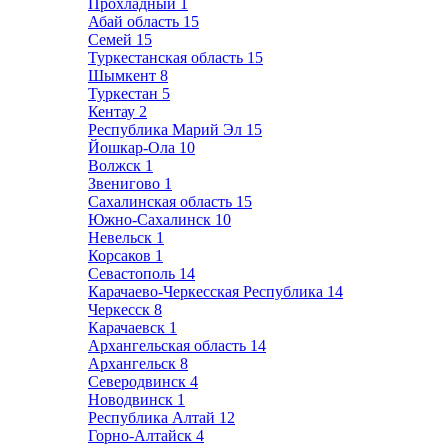
Прохладный
1
Абай область
15
Семей
15
Туркестанская область
15
Шымкент
8
Туркестан
5
Кентау
2
Республика Марий Эл
15
Йошкар-Ола
10
Волжск
1
Звенигово
1
Сахалинская область
15
Южно-Сахалинск
10
Невельск
1
Корсаков
1
Севастополь
14
Карачаево-Черкесская Республика
14
Черкесск
8
Карачаевск
1
Архангельская область
14
Архангельск
8
Северодвинск
4
Новодвинск
1
Республика Алтай
12
Горно-Алтайск
4