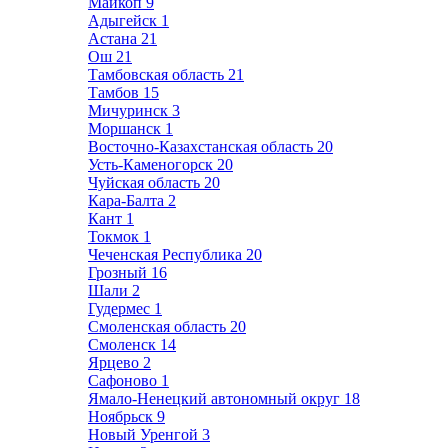
Майкоп
9
Адыгейск
1
Астана
21
Ош
21
Тамбовская область
21
Тамбов
15
Мичуринск
3
Моршанск
1
Восточно-Казахстанская область
20
Усть-Каменогорск
20
Чуйская область
20
Кара-Балта
2
Кант
1
Токмок
1
Чеченская Республика
20
Грозный
16
Шали
2
Гудермес
1
Смоленская область
20
Смоленск
14
Ярцево
2
Сафоново
1
Ямало-Ненецкий автономный округ
18
Ноябрьск
9
Новый Уренгой
3