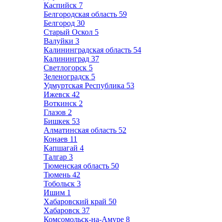
Каспийск
7
Белгородская область
59
Белгород
30
Старый Оскол
5
Валуйки
3
Калининградская область
54
Калининград
37
Светлогорск
5
Зеленоградск
5
Удмуртская Республика
53
Ижевск
42
Воткинск
2
Глазов
2
Бишкек
53
Алматинская область
52
Конаев
11
Капшагай
4
Талгар
3
Тюменская область
50
Тюмень
42
Тобольск
3
Ишим
1
Хабаровский край
50
Хабаровск
37
Комсомольск-на-Амуре
8