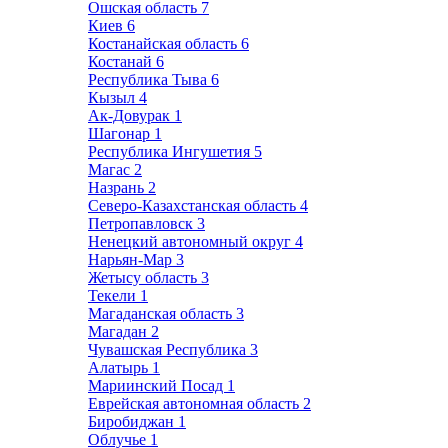
Ошская область
7
Киев
6
Костанайская область
6
Костанай
6
Республика Тыва
6
Кызыл
4
Ак-Довурак
1
Шагонар
1
Республика Ингушетия
5
Магас
2
Назрань
2
Северо-Казахстанская область
4
Петропавловск
3
Ненецкий автономный округ
4
Нарьян-Мар
3
Жетысу область
3
Текели
1
Магаданская область
3
Магадан
2
Чувашская Республика
3
Алатырь
1
Мариинский Посад
1
Еврейская автономная область
2
Биробиджан
1
Облучье
1