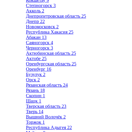
Кокшетау
9
Степногорск
3
Акколь
2
Днепропетровская область
25
Днепр
22
Новомосковск
2
Республика Хакасия
25
Абакан
13
Саяногорск
4
Черногорск
3
Актюбинская область
25
Актобе
25
Оренбургская область
25
Оренбург
16
Бузулук
2
Орск
2
Рязанская область
24
Рязань
18
Скопин
1
Шацк
1
Тверская область
23
Тверь
14
Вышний Волочёк
2
Торжок
1
Республика Адыгея
22