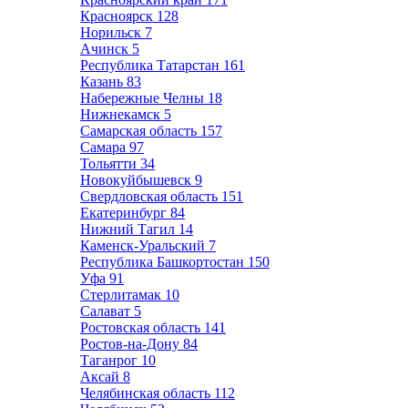
Красноярск
128
Норильск
7
Ачинск
5
Республика Татарстан
161
Казань
83
Набережные Челны
18
Нижнекамск
5
Самарская область
157
Самара
97
Тольятти
34
Новокуйбышевск
9
Свердловская область
151
Екатеринбург
84
Нижний Тагил
14
Каменск-Уральский
7
Республика Башкортостан
150
Уфа
91
Стерлитамак
10
Салават
5
Ростовская область
141
Ростов-на-Дону
84
Таганрог
10
Аксай
8
Челябинская область
112