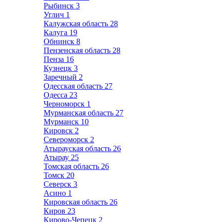
Рыбинск
3
Углич
1
Калужская область
28
Калуга
19
Обнинск
8
Пензенская область
28
Пенза
16
Кузнецк
3
Заречный
2
Одесская область
27
Одесса
23
Черноморск
1
Мурманская область
27
Мурманск
10
Кировск
2
Североморск
2
Атырауская область
26
Атырау
25
Томская область
26
Томск
20
Северск
3
Асино
1
Кировская область
26
Киров
23
Кирово-Чепецк
2