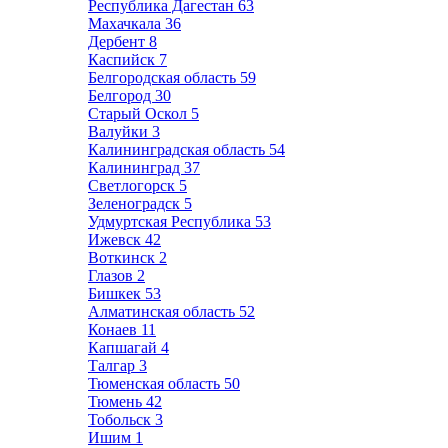
Республика Дагестан
63
Махачкала
36
Дербент
8
Каспийск
7
Белгородская область
59
Белгород
30
Старый Оскол
5
Валуйки
3
Калининградская область
54
Калининград
37
Светлогорск
5
Зеленоградск
5
Удмуртская Республика
53
Ижевск
42
Воткинск
2
Глазов
2
Бишкек
53
Алматинская область
52
Конаев
11
Капшагай
4
Талгар
3
Тюменская область
50
Тюмень
42
Тобольск
3
Ишим
1