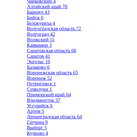
Чайковский
4
Алтайский край
78
Барнаул
43
Бийск
6
Белокуриха
4
Волгоградская область
72
Волгоград
42
Волжский
11
Камышин
3
Саратовская область
68
Саратов
41
Энгельс
10
Балаково
6
Воронежская область
65
Воронеж
52
Острогожск
1
Семилуки
1
Приморский край
64
Владивосток
37
Уссурийск
6
Артем
5
Ленинградская область
64
Гатчина
9
Выборг
5
Кудрово
4