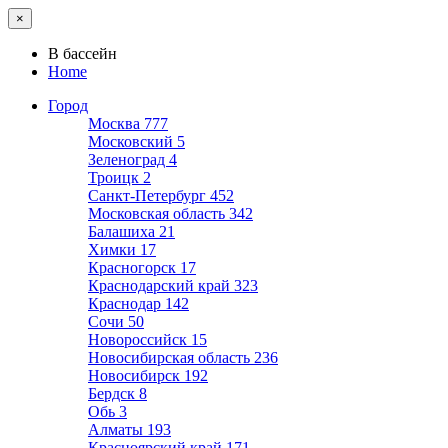
×
В бассейн
Home
Город
Москва
777
Московский
5
Зеленоград
4
Троицк
2
Санкт-Петербург
452
Московская область
342
Балашиха
21
Химки
17
Красногорск
17
Краснодарский край
323
Краснодар
142
Сочи
50
Новороссийск
15
Новосибирская область
236
Новосибирск
192
Бердск
8
Обь
3
Алматы
193
Красноярский край
171