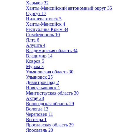
Харьков
32
Ханты-Мансийский автономный округ
35
Сургут
17
Нижневартовск
5
Ханты-Мансийск
4
Республика Крым
34
Симферополь
10
Ялта
6
Алушта
4
Владимирская область
34
Владимир
14
Ковров
5
Муром
3
Ульяновская область
30
Ульяновск
25
Димитровград
2
Новоульяновск
1
Мангистауская область
30
Актау
28
Вологодская область
29
Вологда
13
Череповец
11
Вытегра
1
Ярославская область
29
Ярославль
20