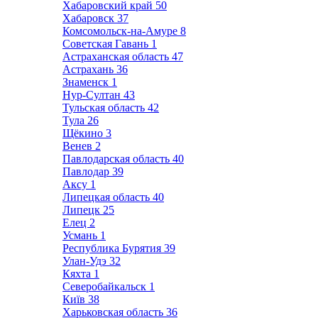
Хабаровский край
50
Хабаровск
37
Комсомольск-на-Амуре
8
Советская Гавань
1
Астраханская область
47
Астрахань
36
Знаменск
1
Нур-Султан
43
Тульская область
42
Тула
26
Щёкино
3
Венев
2
Павлодарская область
40
Павлодар
39
Аксу
1
Липецкая область
40
Липецк
25
Елец
2
Усмань
1
Республика Бурятия
39
Улан-Удэ
32
Кяхта
1
Северобайкальск
1
Київ
38
Харьковская область
36