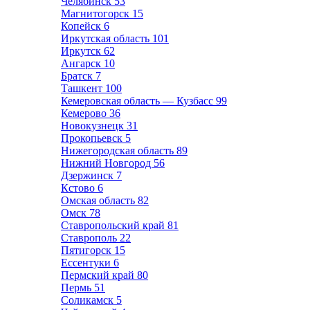
Челябинск
53
Магнитогорск
15
Копейск
6
Иркутская область
101
Иркутск
62
Ангарск
10
Братск
7
Ташкент
100
Кемеровская область — Кузбасс
99
Кемерово
36
Новокузнецк
31
Прокопьевск
5
Нижегородская область
89
Нижний Новгород
56
Дзержинск
7
Кстово
6
Омская область
82
Омск
78
Ставропольский край
81
Ставрополь
22
Пятигорск
15
Ессентуки
6
Пермский край
80
Пермь
51
Соликамск
5