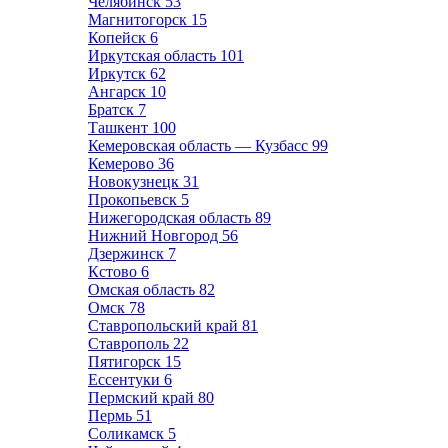
Челябинск
53
Магнитогорск
15
Копейск
6
Иркутская область
101
Иркутск
62
Ангарск
10
Братск
7
Ташкент
100
Кемеровская область — Кузбасс
99
Кемерово
36
Новокузнецк
31
Прокопьевск
5
Нижегородская область
89
Нижний Новгород
56
Дзержинск
7
Кстово
6
Омская область
82
Омск
78
Ставропольский край
81
Ставрополь
22
Пятигорск
15
Ессентуки
6
Пермский край
80
Пермь
51
Соликамск
5