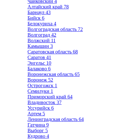
Чайковский
4
Алтайский край
78
Барнаул
43
Бийск
6
Белокуриха
4
Волгоградская область
72
Волгоград
42
Волжский
11
Камышин
3
Саратовская область
68
Саратов
41
Энгельс
10
Балаково
6
Воронежская область
65
Воронеж
52
Острогожск
1
Семилуки
1
Приморский край
64
Владивосток
37
Уссурийск
6
Артем
5
Ленинградская область
64
Гатчина
9
Выборг
5
Кудрово
4