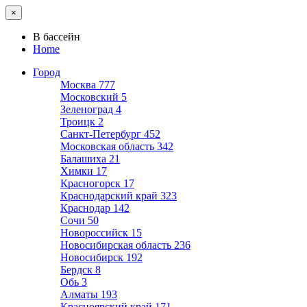
×
В бассейн
Home
Город
Москва
777
Московский
5
Зеленоград
4
Троицк
2
Санкт-Петербург
452
Московская область
342
Балашиха
21
Химки
17
Красногорск
17
Краснодарский край
323
Краснодар
142
Сочи
50
Новороссийск
15
Новосибирская область
236
Новосибирск
192
Бердск
8
Обь
3
Алматы
193
Красноярский край
171