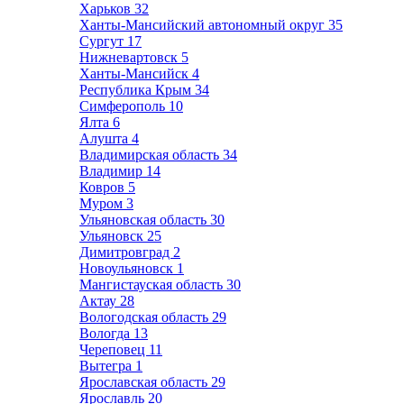
Харьков
32
Ханты-Мансийский автономный округ
35
Сургут
17
Нижневартовск
5
Ханты-Мансийск
4
Республика Крым
34
Симферополь
10
Ялта
6
Алушта
4
Владимирская область
34
Владимир
14
Ковров
5
Муром
3
Ульяновская область
30
Ульяновск
25
Димитровград
2
Новоульяновск
1
Мангистауская область
30
Актау
28
Вологодская область
29
Вологда
13
Череповец
11
Вытегра
1
Ярославская область
29
Ярославль
20