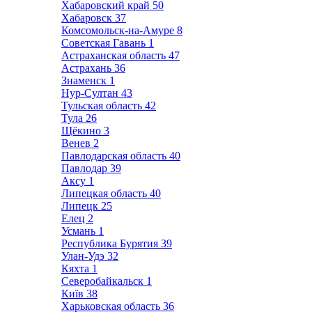
Хабаровский край
50
Хабаровск
37
Комсомольск-на-Амуре
8
Советская Гавань
1
Астраханская область
47
Астрахань
36
Знаменск
1
Нур-Султан
43
Тульская область
42
Тула
26
Щёкино
3
Венев
2
Павлодарская область
40
Павлодар
39
Аксу
1
Липецкая область
40
Липецк
25
Елец
2
Усмань
1
Республика Бурятия
39
Улан-Удэ
32
Кяхта
1
Северобайкальск
1
Київ
38
Харьковская область
36