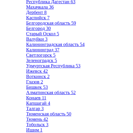
Республика Дагестан
63
Махачкала
36
Дербент
8
Каспийск
7
Белгородская область
59
Белгород
30
Старый Оскол
5
Валуйки
3
Калининградская область
54
Калининград
37
Светлогорск
5
Зеленоградск
5
Удмуртская Республика
53
Ижевск
42
Воткинск
2
Глазов
2
Бишкек
53
Алматинская область
52
Конаев
11
Капшагай
4
Талгар
3
Тюменская область
50
Тюмень
42
Тобольск
3
Ишим
1