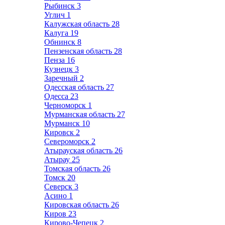
Рыбинск
3
Углич
1
Калужская область
28
Калуга
19
Обнинск
8
Пензенская область
28
Пенза
16
Кузнецк
3
Заречный
2
Одесская область
27
Одесса
23
Черноморск
1
Мурманская область
27
Мурманск
10
Кировск
2
Североморск
2
Атырауская область
26
Атырау
25
Томская область
26
Томск
20
Северск
3
Асино
1
Кировская область
26
Киров
23
Кирово-Чепецк
2