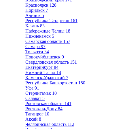
Красноярск
128
Норильск
7
Ачинск
5
Республика Татарстан
161
Казань
83
Набережные Челны
18
Нижнекамск
5
Самарская область
157
Самара
97
Тольятти
34
Новокуйбышевск
9
Свердловская область
151
Екатеринбург
84
Нижний Тагил
14
Каменск-Уральский
7
Республика Башкортостан
150
Уфа
91
Стерлитамак
10
Салават
5
Ростовская область
141
Ростов-на-Дону
84
Таганрог
10
Аксай
8
Челябинская область
112