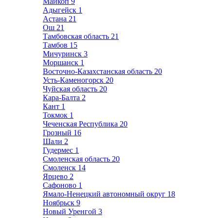
Майкоп
9
Адыгейск
1
Астана
21
Ош
21
Тамбовская область
21
Тамбов
15
Мичуринск
3
Моршанск
1
Восточно-Казахстанская область
20
Усть-Каменогорск
20
Чуйская область
20
Кара-Балта
2
Кант
1
Токмок
1
Чеченская Республика
20
Грозный
16
Шали
2
Гудермес
1
Смоленская область
20
Смоленск
14
Ярцево
2
Сафоново
1
Ямало-Ненецкий автономный округ
18
Ноябрьск
9
Новый Уренгой
3