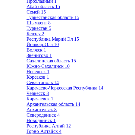
Прохладный
1
Абай область
15
Семей
15
Туркестанская область
15
Шымкент
8
Туркестан
5
Кентау
2
Республика Марий Эл
15
Йошкар-Ола
10
Волжск
1
Звенигово
1
Сахалинская область
15
Южно-Сахалинск
10
Невельск
1
Корсаков
1
Севастополь
14
Карачаево-Черкесская Республика
14
Черкесск
8
Карачаевск
1
Архангельская область
14
Архангельск
8
Северодвинск
4
Новодвинск
1
Республика Алтай
12
Горно-Алтайск
4