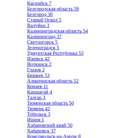
Каспийск
7
Белгородская область
59
Белгород
30
Старый Оскол
5
Валуйки
3
Калининградская область
54
Калининград
37
Светлогорск
5
Зеленоградск
5
Удмуртская Республика
53
Ижевск
42
Воткинск
2
Глазов
2
Бишкек
53
Алматинская область
52
Конаев
11
Капшагай
4
Талгар
3
Тюменская область
50
Тюмень
42
Тобольск
3
Ишим
1
Хабаровский край
50
Хабаровск
37
Комсомольск-на-Амуре
8