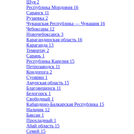
Шуя
2
Республика Мордовия
16
Саранск
11
Рузаевка
2
Чувашская Республика — Чувашия
16
Чебоксары
12
Новочебоксарск
3
Карагандинская область
16
Караганда
13
Темиртау
2
Сарань
1
Республика Карелия
15
Петрозаводск
11
Кондопога
2
Суоярви
1
Амурская область
15
Благовещенск
11
Белогорск
1
Свободный
1
Кабардино-Балкарская Республика
15
Нальчик
12
Баксан
1
Прохладный
1
Абай область
15
Семей
15