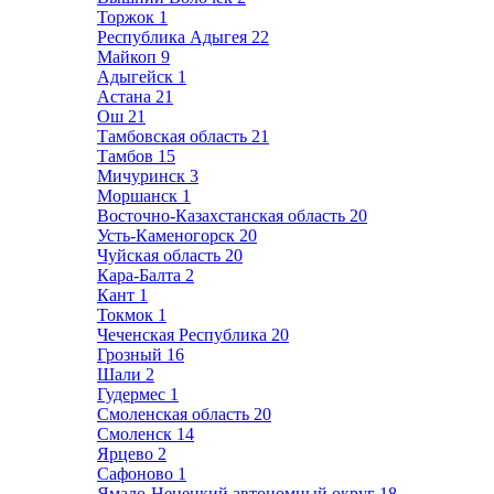
Торжок
1
Республика Адыгея
22
Майкоп
9
Адыгейск
1
Астана
21
Ош
21
Тамбовская область
21
Тамбов
15
Мичуринск
3
Моршанск
1
Восточно-Казахстанская область
20
Усть-Каменогорск
20
Чуйская область
20
Кара-Балта
2
Кант
1
Токмок
1
Чеченская Республика
20
Грозный
16
Шали
2
Гудермес
1
Смоленская область
20
Смоленск
14
Ярцево
2
Сафоново
1
Ямало-Ненецкий автономный округ
18