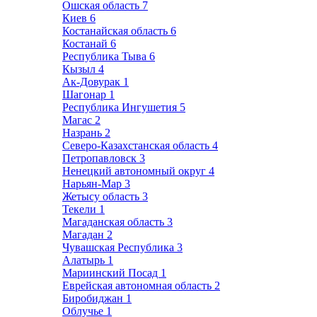
Ошская область
7
Киев
6
Костанайская область
6
Костанай
6
Республика Тыва
6
Кызыл
4
Ак-Довурак
1
Шагонар
1
Республика Ингушетия
5
Магас
2
Назрань
2
Северо-Казахстанская область
4
Петропавловск
3
Ненецкий автономный округ
4
Нарьян-Мар
3
Жетысу область
3
Текели
1
Магаданская область
3
Магадан
2
Чувашская Республика
3
Алатырь
1
Мариинский Посад
1
Еврейская автономная область
2
Биробиджан
1
Облучье
1