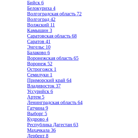
Бийск
6
Белокуриха
4
Волгоградская область
72
Волгоград
42
Волжский
11
Камышин
3
Саратовская область
68
Саратов
41
Энгельс
10
Балаково
6
Воронежская область
65
Воронеж
52
Острогожск
1
Семилуки
1
Приморский край
64
Владивосток
37
Уссурийск
6
Артем
5
Ленинградская область
64
Гатчина
9
Выборг
5
Кудрово
4
Республика Дагестан
63
Махачкала
36
Дербент
8