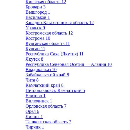
Киевская область
12
Бровари
3
Вышгород
1
Васильков
1
Западно-Казахстанская область
12
Уральск
9
Костромская область
12
Кострома
10
Курганская область
11
Курган
11
Республика Саха (Якутия)
11
Якутск
8
Республика Северная Осетия — Алания
10
Владикавказ
10
Забайкальский край
8
Чита
8
Камчатский край
8
Петропавловск-Камчатский
5
Елизово
1
Вилючинск
1
Орловская область
7
Орел
6
Ливны
1
Ташкентская область
7
Чирчик
1