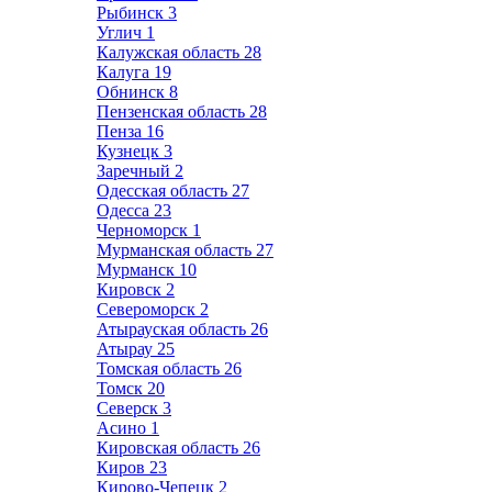
Рыбинск
3
Углич
1
Калужская область
28
Калуга
19
Обнинск
8
Пензенская область
28
Пенза
16
Кузнецк
3
Заречный
2
Одесская область
27
Одесса
23
Черноморск
1
Мурманская область
27
Мурманск
10
Кировск
2
Североморск
2
Атырауская область
26
Атырау
25
Томская область
26
Томск
20
Северск
3
Асино
1
Кировская область
26
Киров
23
Кирово-Чепецк
2