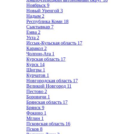
Ноябрьск
9
Новый Уренгой
3
Надым
2
Республика Коми
18
Сыктывкар
7
Емва
2
Ухта
2
Иссык-Кульская область
17
Каракол
2
Чолпон-Ата
1
Курская область
17
Курск
14
Щигры
1
Курчатов
1
Новгородская область
17
Великий Новгород
11
Пестово
2
Боровичи
1
Брянская область
17
Брянск
9
Фокино
1
Мглин
1
Псковская область
16
Псков
8