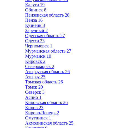
Калуга
19
Обнинск
8
Пензенская область
28
Пенза
16
Кузнецк
3
Заречный
2
Одесская область
27
Одесса
23
Черноморск
1
Мурманская область
27
Мурманск
10
Кировск
2
Североморск
2
Атырауская область
26
Атырау
25
Томская область
26
Томск
20
Северск
3
Асино
1
Кировская область
26
Киров
23
Кирово-Чепецк
2
Омутнинск
1
Акмолинская область
25