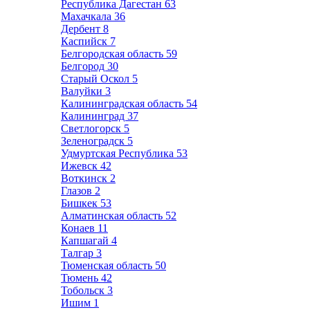
Республика Дагестан
63
Махачкала
36
Дербент
8
Каспийск
7
Белгородская область
59
Белгород
30
Старый Оскол
5
Валуйки
3
Калининградская область
54
Калининград
37
Светлогорск
5
Зеленоградск
5
Удмуртская Республика
53
Ижевск
42
Воткинск
2
Глазов
2
Бишкек
53
Алматинская область
52
Конаев
11
Капшагай
4
Талгар
3
Тюменская область
50
Тюмень
42
Тобольск
3
Ишим
1