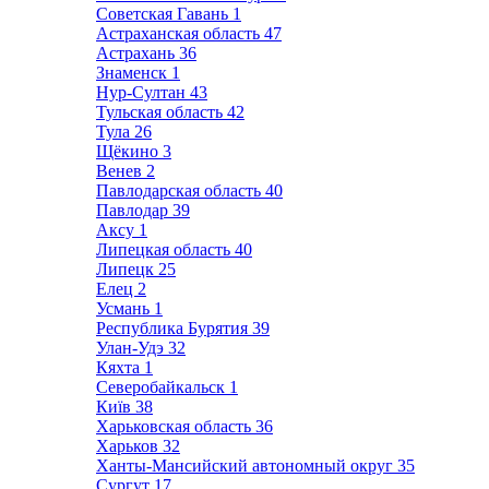
Советская Гавань
1
Астраханская область
47
Астрахань
36
Знаменск
1
Нур-Султан
43
Тульская область
42
Тула
26
Щёкино
3
Венев
2
Павлодарская область
40
Павлодар
39
Аксу
1
Липецкая область
40
Липецк
25
Елец
2
Усмань
1
Республика Бурятия
39
Улан-Удэ
32
Кяхта
1
Северобайкальск
1
Київ
38
Харьковская область
36
Харьков
32
Ханты-Мансийский автономный округ
35
Сургут
17