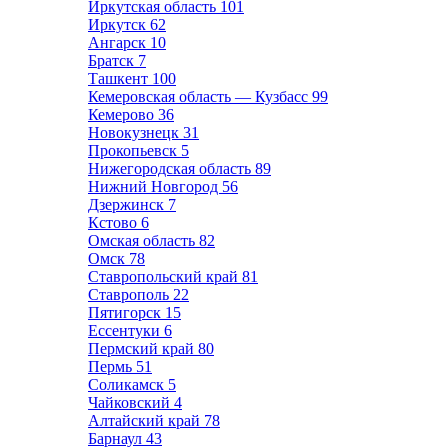
Иркутская область
101
Иркутск
62
Ангарск
10
Братск
7
Ташкент
100
Кемеровская область — Кузбасс
99
Кемерово
36
Новокузнецк
31
Прокопьевск
5
Нижегородская область
89
Нижний Новгород
56
Дзержинск
7
Кстово
6
Омская область
82
Омск
78
Ставропольский край
81
Ставрополь
22
Пятигорск
15
Ессентуки
6
Пермский край
80
Пермь
51
Соликамск
5
Чайковский
4
Алтайский край
78
Барнаул
43