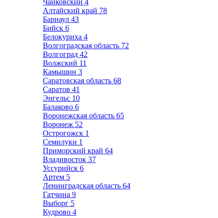
Чайковский
4
Алтайский край
78
Барнаул
43
Бийск
6
Белокуриха
4
Волгоградская область
72
Волгоград
42
Волжский
11
Камышин
3
Саратовская область
68
Саратов
41
Энгельс
10
Балаково
6
Воронежская область
65
Воронеж
52
Острогожск
1
Семилуки
1
Приморский край
64
Владивосток
37
Уссурийск
6
Артем
5
Ленинградская область
64
Гатчина
9
Выборг
5
Кудрово
4