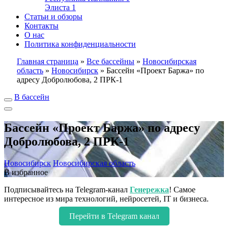
Элиста
1
Статьи и обзоры
Контакты
О нас
Политика конфиденциальности
Главная страница
»
Все бассейны
»
Новосибирская
область
»
Новосибирск
»
Бассейн «Проект Баржа» по
адресу Добролюбова, 2 ПРК-1
В бассейн
Бассейн «Проект Баржа» по адресу
Добролюбова, 2 ПРК-1
Новосибирск
Новосибирская область
В избранное
Подписывайтесь на Telegram-канал
Генережка
! Самое
интересное из мира технологий, нейросетей, IT и бизнеса.
Перейти в Telegram канал