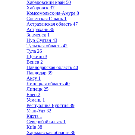
Хабаровский край
50
Хабаровск
37
Комсомольск-на-Амуре
8
Советская Гавань
1
Астраханская область
47
Астрахань
36
Знаменск
1
Нур-Султан
43
Тульская область
42
Тула
26
Щёкино
3
Венев
2
Павлодарская область
40
Павлодар
39
Аксу
1
Липецкая область
40
Липецк
25
Елец
2
Усмань
1
Республика Бурятия
39
Улан-Удэ
32
Кяхта
1
Северобайкальск
1
Київ
38
Харьковская область
36