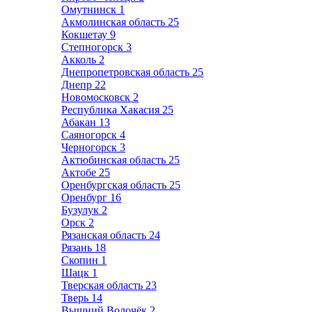
Омутнинск
1
Акмолинская область
25
Кокшетау
9
Степногорск
3
Акколь
2
Днепропетровская область
25
Днепр
22
Новомосковск
2
Республика Хакасия
25
Абакан
13
Саяногорск
4
Черногорск
3
Актюбинская область
25
Актобе
25
Оренбургская область
25
Оренбург
16
Бузулук
2
Орск
2
Рязанская область
24
Рязань
18
Скопин
1
Шацк
1
Тверская область
23
Тверь
14
Вышний Волочёк
2