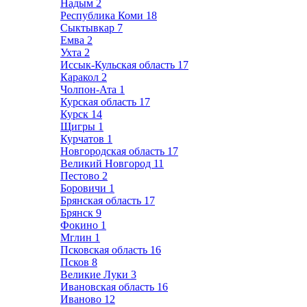
Надым
2
Республика Коми
18
Сыктывкар
7
Емва
2
Ухта
2
Иссык-Кульская область
17
Каракол
2
Чолпон-Ата
1
Курская область
17
Курск
14
Щигры
1
Курчатов
1
Новгородская область
17
Великий Новгород
11
Пестово
2
Боровичи
1
Брянская область
17
Брянск
9
Фокино
1
Мглин
1
Псковская область
16
Псков
8
Великие Луки
3
Ивановская область
16
Иваново
12