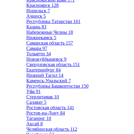
Красноярск
128
Норильск
7
Ачинск
5
Республика Татарстан
161
Казань
83
Набережные Челны
18
Нижнекамск
5
Самарская область
157
Самара
97
Тольятти
34
Новокуйбышевск
9
Свердловская область
151
Екатеринбург
84
Нижний Тагил
14
Каменск-Уральский
7
Республика Башкортостан
150
Уфа
91
Стерлитамак
10
Салават
5
Ростовская область
141
Ростов-на-Дону
84
Таганрог
10
Аксай
8
Челябинская область
112