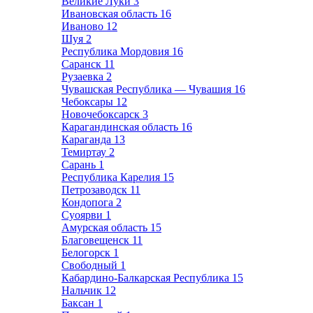
Великие Луки
3
Ивановская область
16
Иваново
12
Шуя
2
Республика Мордовия
16
Саранск
11
Рузаевка
2
Чувашская Республика — Чувашия
16
Чебоксары
12
Новочебоксарск
3
Карагандинская область
16
Караганда
13
Темиртау
2
Сарань
1
Республика Карелия
15
Петрозаводск
11
Кондопога
2
Суоярви
1
Амурская область
15
Благовещенск
11
Белогорск
1
Свободный
1
Кабардино-Балкарская Республика
15
Нальчик
12
Баксан
1