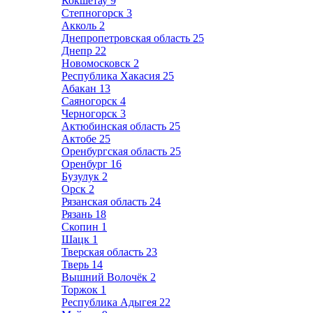
Кокшетау
9
Степногорск
3
Акколь
2
Днепропетровская область
25
Днепр
22
Новомосковск
2
Республика Хакасия
25
Абакан
13
Саяногорск
4
Черногорск
3
Актюбинская область
25
Актобе
25
Оренбургская область
25
Оренбург
16
Бузулук
2
Орск
2
Рязанская область
24
Рязань
18
Скопин
1
Шацк
1
Тверская область
23
Тверь
14
Вышний Волочёк
2
Торжок
1
Республика Адыгея
22