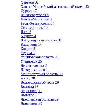
Харьков
32
Ханты-Мансийский автономный округ
35
Сургут
17
Нижневартовск
5
Ханты-Мансийск
4
Республика Крым
34
Симферополь
10
Ялта
6
Алушта
4
Владимирская область
34
Владимир
14
Ковров
5
Муром
3
Ульяновская область
30
Ульяновск
25
Димитровград
2
Новоульяновск
1
Мангистауская область
30
Актау
28
Вологодская область
29
Вологда
13
Череповец
11
Вытегра
1
Ярославская область
29
Ярославль
20