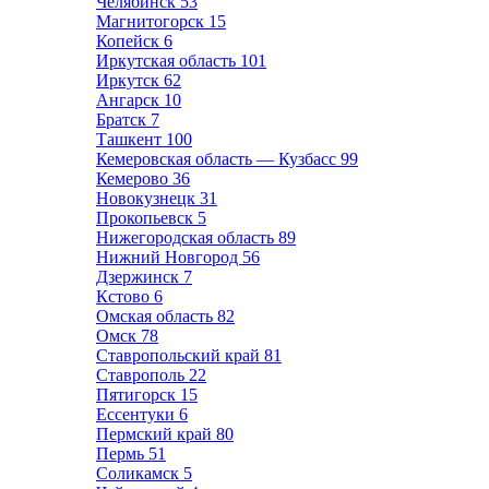
Челябинск
53
Магнитогорск
15
Копейск
6
Иркутская область
101
Иркутск
62
Ангарск
10
Братск
7
Ташкент
100
Кемеровская область — Кузбасс
99
Кемерово
36
Новокузнецк
31
Прокопьевск
5
Нижегородская область
89
Нижний Новгород
56
Дзержинск
7
Кстово
6
Омская область
82
Омск
78
Ставропольский край
81
Ставрополь
22
Пятигорск
15
Ессентуки
6
Пермский край
80
Пермь
51
Соликамск
5