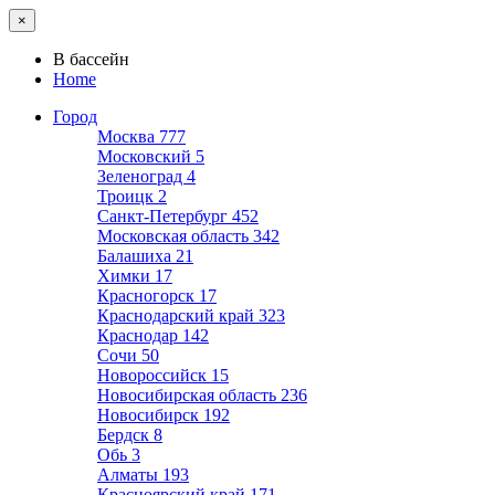
×
В бассейн
Home
Город
Москва
777
Московский
5
Зеленоград
4
Троицк
2
Санкт-Петербург
452
Московская область
342
Балашиха
21
Химки
17
Красногорск
17
Краснодарский край
323
Краснодар
142
Сочи
50
Новороссийск
15
Новосибирская область
236
Новосибирск
192
Бердск
8
Обь
3
Алматы
193
Красноярский край
171