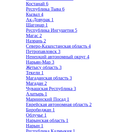
Костанай
6
Республика Тыва
6
Кызыл
4
Ак-Довурак
1
Шагонар
1
Республика Ингушетия
5
Магас
2
Назрань
2
Северо-Казахстанская область
4
Петропавловск
3
Ненецкий автономный округ
4
Нарьян-Мар
3
Жетысу область
3
Текели
1
Магаданская область
3
Магадан
2
Чувашская Республика
3
Алатырь
1
Мариинский Посад
1
Еврейская автономная область
2
Биробиджан
1
Облучье
1
Нарынская область
1
Нарын
1
Республика Калмыкия
1