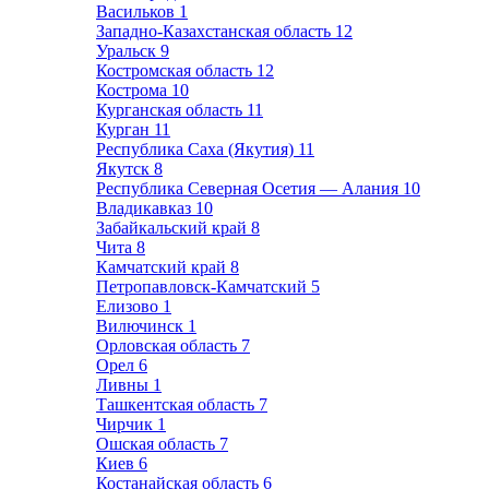
Васильков
1
Западно-Казахстанская область
12
Уральск
9
Костромская область
12
Кострома
10
Курганская область
11
Курган
11
Республика Саха (Якутия)
11
Якутск
8
Республика Северная Осетия — Алания
10
Владикавказ
10
Забайкальский край
8
Чита
8
Камчатский край
8
Петропавловск-Камчатский
5
Елизово
1
Вилючинск
1
Орловская область
7
Орел
6
Ливны
1
Ташкентская область
7
Чирчик
1
Ошская область
7
Киев
6
Костанайская область
6