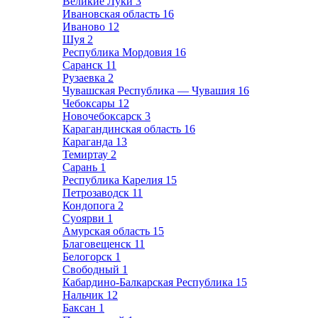
Великие Луки
3
Ивановская область
16
Иваново
12
Шуя
2
Республика Мордовия
16
Саранск
11
Рузаевка
2
Чувашская Республика — Чувашия
16
Чебоксары
12
Новочебоксарск
3
Карагандинская область
16
Караганда
13
Темиртау
2
Сарань
1
Республика Карелия
15
Петрозаводск
11
Кондопога
2
Суоярви
1
Амурская область
15
Благовещенск
11
Белогорск
1
Свободный
1
Кабардино-Балкарская Республика
15
Нальчик
12
Баксан
1