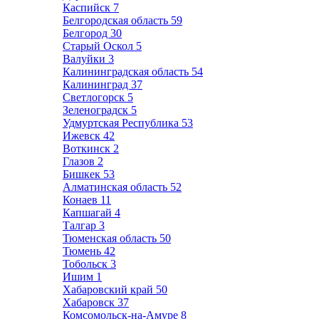
Каспийск
7
Белгородская область
59
Белгород
30
Старый Оскол
5
Валуйки
3
Калининградская область
54
Калининград
37
Светлогорск
5
Зеленоградск
5
Удмуртская Республика
53
Ижевск
42
Воткинск
2
Глазов
2
Бишкек
53
Алматинская область
52
Конаев
11
Капшагай
4
Талгар
3
Тюменская область
50
Тюмень
42
Тобольск
3
Ишим
1
Хабаровский край
50
Хабаровск
37
Комсомольск-на-Амуре
8