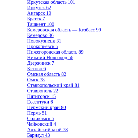
Иркутская область
101
Иркутск
62
Ангарск
10
Братск
7
Ташкент
100
Кемеровская область — Кузбасс
99
Кемерово
36
Новокузнецк
31
Прокопьевск
5
Нижегородская область
89
Нижний Новгород
56
Дзержинск
7
Кстово
6
Омская область
82
Омск
78
Ставропольский край
81
Ставрополь
22
Пятигорск
15
Ессентуки
6
Пермский край
80
Пермь
51
Соликамск
5
Чайковский
4
Алтайский край
78
Барнаул
43