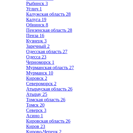
Рыбинск
3
Углич
1
Калужская область
28
Калуга
19
Обнинск
8
Пензенская область
28
Пенза
16
Кузнецк
3
Заречный
2
Одесская область
27
Одесса
23
Черноморск
1
Мурманская область
27
Мурманск
10
Кировск
2
Североморск
2
Атырауская область
26
Атырау
25
Томская область
26
Томск
20
Северск
3
Асино
1
Кировская область
26
Киров
23
Кирово-Чепецк
2