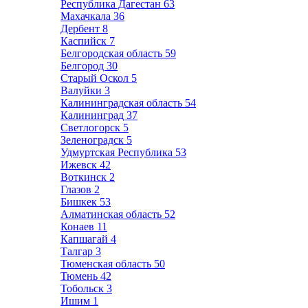
Республика Дагестан
63
Махачкала
36
Дербент
8
Каспийск
7
Белгородская область
59
Белгород
30
Старый Оскол
5
Валуйки
3
Калининградская область
54
Калининград
37
Светлогорск
5
Зеленоградск
5
Удмуртская Республика
53
Ижевск
42
Воткинск
2
Глазов
2
Бишкек
53
Алматинская область
52
Конаев
11
Капшагай
4
Талгар
3
Тюменская область
50
Тюмень
42
Тобольск
3
Ишим
1