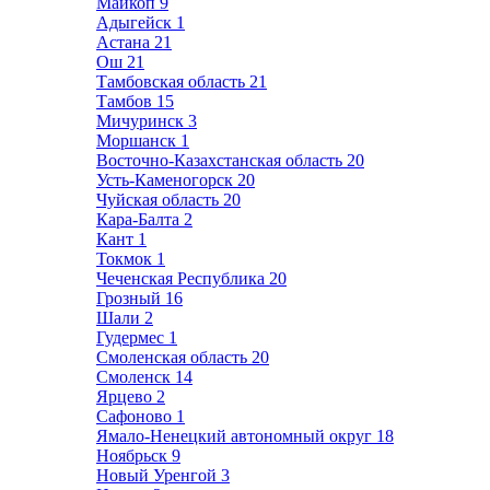
Майкоп
9
Адыгейск
1
Астана
21
Ош
21
Тамбовская область
21
Тамбов
15
Мичуринск
3
Моршанск
1
Восточно-Казахстанская область
20
Усть-Каменогорск
20
Чуйская область
20
Кара-Балта
2
Кант
1
Токмок
1
Чеченская Республика
20
Грозный
16
Шали
2
Гудермес
1
Смоленская область
20
Смоленск
14
Ярцево
2
Сафоново
1
Ямало-Ненецкий автономный округ
18
Ноябрьск
9
Новый Уренгой
3