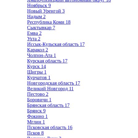
Ноябрьск
9
Новый Уренгой
3
Надым
2
Республика Коми
18
Сыктывкар
7
Емва
2
Ухта
2
Иссык-Кульская область
17
Каракол
2
Чолпон-Ата
1
Курская область
17
Курск
14
Щигры
1
Курчатов
1
Новгородская область
17
Великий Новгород
11
Пестово
2
Боровичи
1
Брянская область
17
Брянск
9
Фокино
1
Мглин
1
Псковская область
16
Псков
8