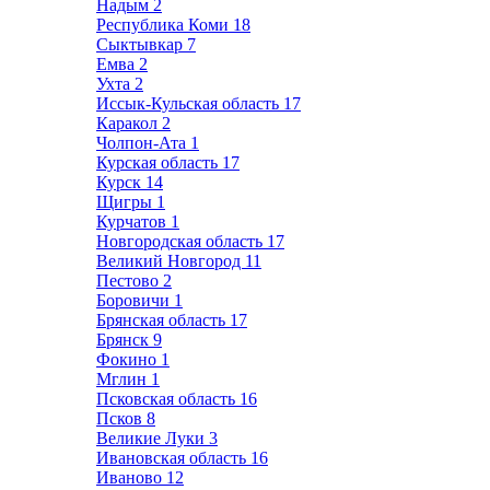
Надым
2
Республика Коми
18
Сыктывкар
7
Емва
2
Ухта
2
Иссык-Кульская область
17
Каракол
2
Чолпон-Ата
1
Курская область
17
Курск
14
Щигры
1
Курчатов
1
Новгородская область
17
Великий Новгород
11
Пестово
2
Боровичи
1
Брянская область
17
Брянск
9
Фокино
1
Мглин
1
Псковская область
16
Псков
8
Великие Луки
3
Ивановская область
16
Иваново
12