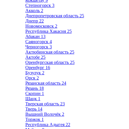
Кокшетау
9
Степногорск
3
Акколь
2
Днепропетровская область
25
Днепр
22
Новомосковск
2
Республика Хакасия
25
Абакан
13
Саяногорск
4
Черногорск
3
Актюбинская область
25
Актобе
25
Оренбургская область
25
Оренбург
16
Бузулук
2
Орск
2
Рязанская область
24
Рязань
18
Скопин
1
Шацк
1
Тверская область
23
Тверь
14
Вышний Волочёк
2
Торжок
1
Республика Адыгея
22