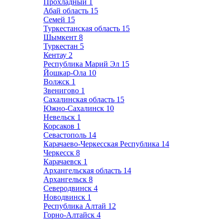
Прохладный
1
Абай область
15
Семей
15
Туркестанская область
15
Шымкент
8
Туркестан
5
Кентау
2
Республика Марий Эл
15
Йошкар-Ола
10
Волжск
1
Звенигово
1
Сахалинская область
15
Южно-Сахалинск
10
Невельск
1
Корсаков
1
Севастополь
14
Карачаево-Черкесская Республика
14
Черкесск
8
Карачаевск
1
Архангельская область
14
Архангельск
8
Северодвинск
4
Новодвинск
1
Республика Алтай
12
Горно-Алтайск
4