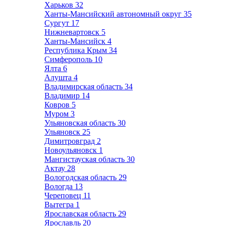
Харьков
32
Ханты-Мансийский автономный округ
35
Сургут
17
Нижневартовск
5
Ханты-Мансийск
4
Республика Крым
34
Симферополь
10
Ялта
6
Алушта
4
Владимирская область
34
Владимир
14
Ковров
5
Муром
3
Ульяновская область
30
Ульяновск
25
Димитровград
2
Новоульяновск
1
Мангистауская область
30
Актау
28
Вологодская область
29
Вологда
13
Череповец
11
Вытегра
1
Ярославская область
29
Ярославль
20