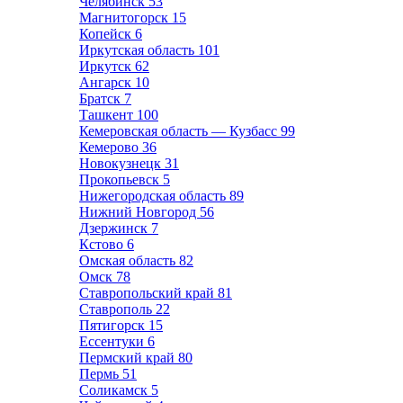
Челябинск
53
Магнитогорск
15
Копейск
6
Иркутская область
101
Иркутск
62
Ангарск
10
Братск
7
Ташкент
100
Кемеровская область — Кузбасс
99
Кемерово
36
Новокузнецк
31
Прокопьевск
5
Нижегородская область
89
Нижний Новгород
56
Дзержинск
7
Кстово
6
Омская область
82
Омск
78
Ставропольский край
81
Ставрополь
22
Пятигорск
15
Ессентуки
6
Пермский край
80
Пермь
51
Соликамск
5