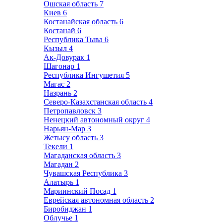
Ошская область
7
Киев
6
Костанайская область
6
Костанай
6
Республика Тыва
6
Кызыл
4
Ак-Довурак
1
Шагонар
1
Республика Ингушетия
5
Магас
2
Назрань
2
Северо-Казахстанская область
4
Петропавловск
3
Ненецкий автономный округ
4
Нарьян-Мар
3
Жетысу область
3
Текели
1
Магаданская область
3
Магадан
2
Чувашская Республика
3
Алатырь
1
Мариинский Посад
1
Еврейская автономная область
2
Биробиджан
1
Облучье
1