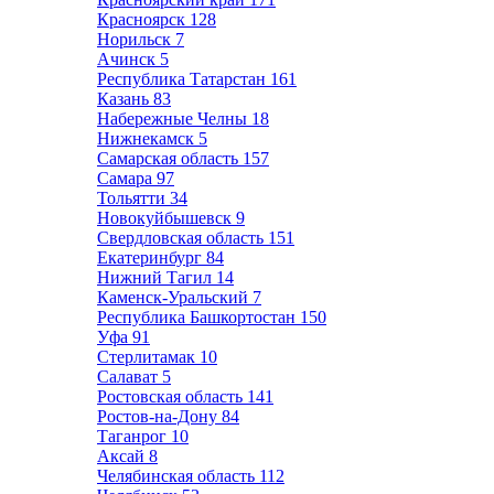
Красноярск
128
Норильск
7
Ачинск
5
Республика Татарстан
161
Казань
83
Набережные Челны
18
Нижнекамск
5
Самарская область
157
Самара
97
Тольятти
34
Новокуйбышевск
9
Свердловская область
151
Екатеринбург
84
Нижний Тагил
14
Каменск-Уральский
7
Республика Башкортостан
150
Уфа
91
Стерлитамак
10
Салават
5
Ростовская область
141
Ростов-на-Дону
84
Таганрог
10
Аксай
8
Челябинская область
112