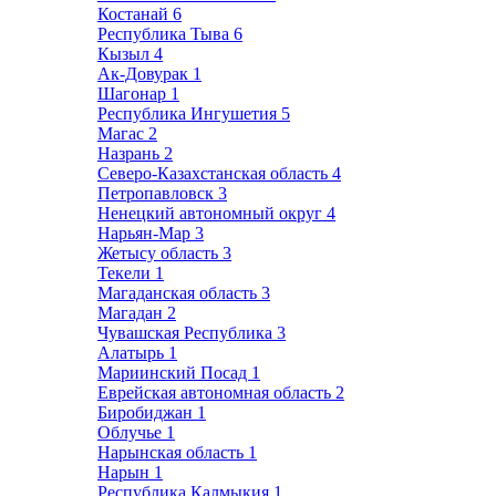
Костанай
6
Республика Тыва
6
Кызыл
4
Ак-Довурак
1
Шагонар
1
Республика Ингушетия
5
Магас
2
Назрань
2
Северо-Казахстанская область
4
Петропавловск
3
Ненецкий автономный округ
4
Нарьян-Мар
3
Жетысу область
3
Текели
1
Магаданская область
3
Магадан
2
Чувашская Республика
3
Алатырь
1
Мариинский Посад
1
Еврейская автономная область
2
Биробиджан
1
Облучье
1
Нарынская область
1
Нарын
1
Республика Калмыкия
1