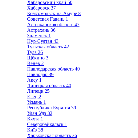
Хабаровский край
50
Хабаровск
37
Комсомольск-на-Амуре
8
Советская Гавань
1
Астраханская область
47
Астрахань
36
Знаменск
1
Нур-Султан
43
Тульская область
42
Тула
26
Щёкино
3
Венев
2
Павлодарская область
40
Павлодар
39
Аксу
1
Липецкая область
40
Липецк
25
Елец
2
Усмань
1
Республика Бурятия
39
Улан-Удэ
32
Кяхта
1
Северобайкальск
1
Київ
38
Харьковская область
36