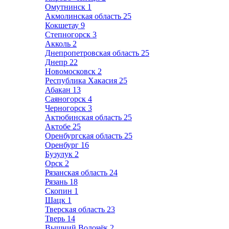
Омутнинск
1
Акмолинская область
25
Кокшетау
9
Степногорск
3
Акколь
2
Днепропетровская область
25
Днепр
22
Новомосковск
2
Республика Хакасия
25
Абакан
13
Саяногорск
4
Черногорск
3
Актюбинская область
25
Актобе
25
Оренбургская область
25
Оренбург
16
Бузулук
2
Орск
2
Рязанская область
24
Рязань
18
Скопин
1
Шацк
1
Тверская область
23
Тверь
14
Вышний Волочёк
2