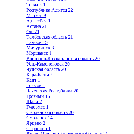
Торжок
1
Республика Адыгея
22
Майкоп
9
Адыгейск
1
Астана
21
Ош
21
Тамбовская область
21
Тамбов
15
Мичуринск
3
Моршанск
1
Восточно-Казахстанская область
20
Усть-Каменогорск
20
Чуйская область
20
Кара-Балта
2
Кант
1
Токмок
1
Чеченская Республика
20
Грозный
16
Шали
2
Гудермес
1
Смоленская область
20
Смоленск
14
Ярцево
2
Сафоново
1
Ямало-Ненецкий автономный округ
18