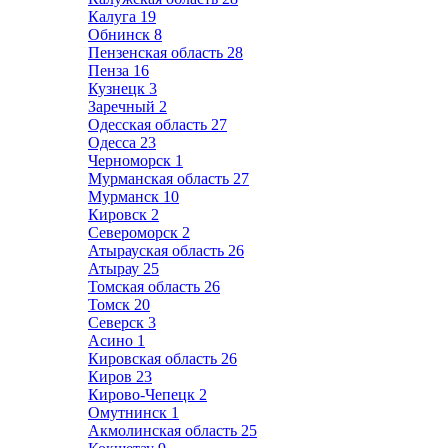
Калуга
19
Обнинск
8
Пензенская область
28
Пенза
16
Кузнецк
3
Заречный
2
Одесская область
27
Одесса
23
Черноморск
1
Мурманская область
27
Мурманск
10
Кировск
2
Североморск
2
Атырауская область
26
Атырау
25
Томская область
26
Томск
20
Северск
3
Асино
1
Кировская область
26
Киров
23
Кирово-Чепецк
2
Омутнинск
1
Акмолинская область
25