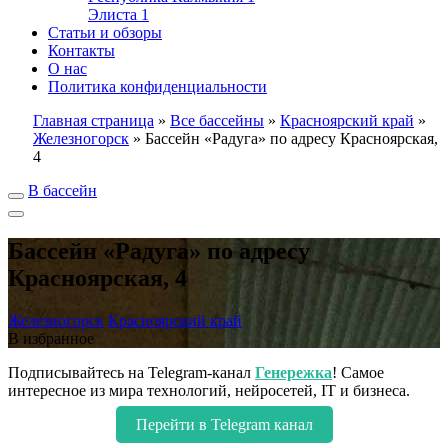
Элиста
1
Статьи и обзоры
Контакты
О нас
Политика конфиденциальности
Главная страница
»
Все бассейны
»
Красноярский край
»
Железногорск
»
Бассейн «Радуга» по адресу Красноярская,
4
В бассейн
Бассейн «Радуга» по адресу
Красноярская, 4
Железногорск
Красноярский край
В избранное
Подписывайтесь на Telegram-канал
Генережка
! Самое
интересное из мира технологий, нейросетей, IT и бизнеса.
Перейти в Telegram канал