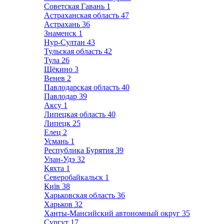
Советская Гавань
1
Астраханская область
47
Астрахань
36
Знаменск
1
Нур-Султан
43
Тульская область
42
Тула
26
Щёкино
3
Венев
2
Павлодарская область
40
Павлодар
39
Аксу
1
Липецкая область
40
Липецк
25
Елец
2
Усмань
1
Республика Бурятия
39
Улан-Удэ
32
Кяхта
1
Северобайкальск
1
Київ
38
Харьковская область
36
Харьков
32
Ханты-Мансийский автономный округ
35
Сургут
17