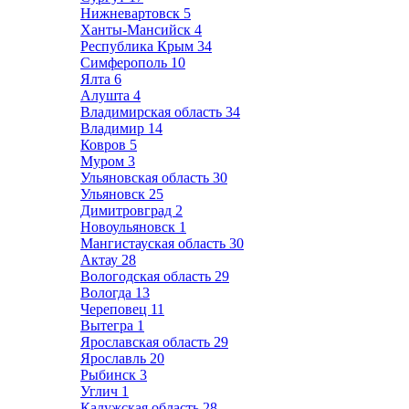
Нижневартовск
5
Ханты-Мансийск
4
Республика Крым
34
Симферополь
10
Ялта
6
Алушта
4
Владимирская область
34
Владимир
14
Ковров
5
Муром
3
Ульяновская область
30
Ульяновск
25
Димитровград
2
Новоульяновск
1
Мангистауская область
30
Актау
28
Вологодская область
29
Вологда
13
Череповец
11
Вытегра
1
Ярославская область
29
Ярославль
20
Рыбинск
3
Углич
1
Калужская область
28