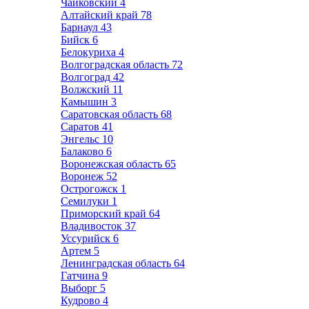
Чайковский
4
Алтайский край
78
Барнаул
43
Бийск
6
Белокуриха
4
Волгоградская область
72
Волгоград
42
Волжский
11
Камышин
3
Саратовская область
68
Саратов
41
Энгельс
10
Балаково
6
Воронежская область
65
Воронеж
52
Острогожск
1
Семилуки
1
Приморский край
64
Владивосток
37
Уссурийск
6
Артем
5
Ленинградская область
64
Гатчина
9
Выборг
5
Кудрово
4