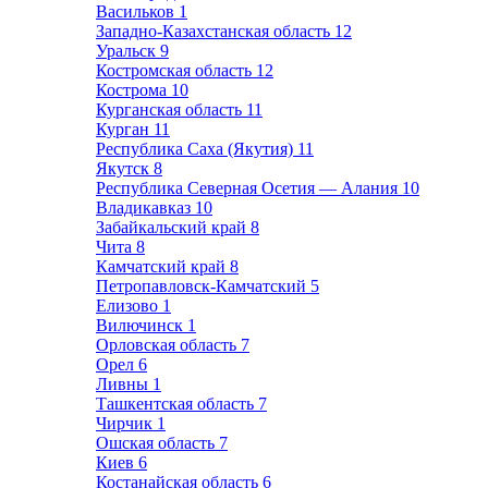
Васильков
1
Западно-Казахстанская область
12
Уральск
9
Костромская область
12
Кострома
10
Курганская область
11
Курган
11
Республика Саха (Якутия)
11
Якутск
8
Республика Северная Осетия — Алания
10
Владикавказ
10
Забайкальский край
8
Чита
8
Камчатский край
8
Петропавловск-Камчатский
5
Елизово
1
Вилючинск
1
Орловская область
7
Орел
6
Ливны
1
Ташкентская область
7
Чирчик
1
Ошская область
7
Киев
6
Костанайская область
6