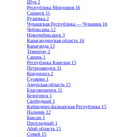
Шуя
2
Республика Мордовия
16
Саранск
11
Рузаевка
2
Чувашская Республика — Чувашия
16
Чебоксары
12
Новочебоксарск
3
Карагандинская область
16
Караганда
13
Темиртау
2
Сарань
1
Республика Карелия
15
Петрозаводск
11
Кондопога
2
Суоярви
1
Амурская область
15
Благовещенск
11
Белогорск
1
Свободный
1
Кабардино-Балкарская Республика
15
Нальчик
12
Баксан
1
Прохладный
1
Абай область
15
Семей
15