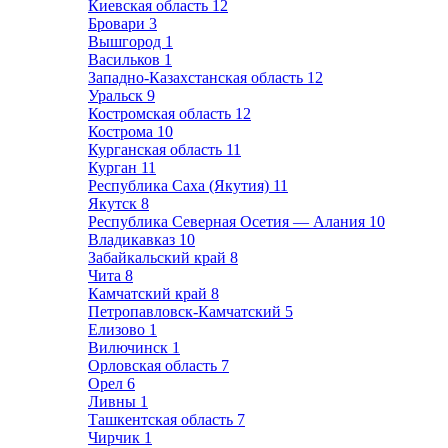
Киевская область
12
Бровари
3
Вышгород
1
Васильков
1
Западно-Казахстанская область
12
Уральск
9
Костромская область
12
Кострома
10
Курганская область
11
Курган
11
Республика Саха (Якутия)
11
Якутск
8
Республика Северная Осетия — Алания
10
Владикавказ
10
Забайкальский край
8
Чита
8
Камчатский край
8
Петропавловск-Камчатский
5
Елизово
1
Вилючинск
1
Орловская область
7
Орел
6
Ливны
1
Ташкентская область
7
Чирчик
1