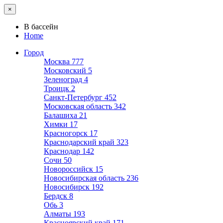
×
В бассейн
Home
Город
Москва
777
Московский
5
Зеленоград
4
Троицк
2
Санкт-Петербург
452
Московская область
342
Балашиха
21
Химки
17
Красногорск
17
Краснодарский край
323
Краснодар
142
Сочи
50
Новороссийск
15
Новосибирская область
236
Новосибирск
192
Бердск
8
Обь
3
Алматы
193
Красноярский край
171