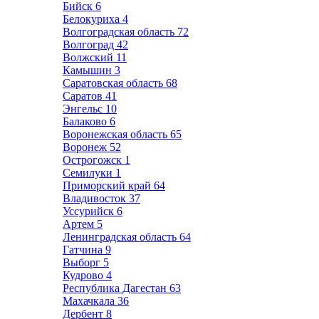
Бийск
6
Белокуриха
4
Волгоградская область
72
Волгоград
42
Волжский
11
Камышин
3
Саратовская область
68
Саратов
41
Энгельс
10
Балаково
6
Воронежская область
65
Воронеж
52
Острогожск
1
Семилуки
1
Приморский край
64
Владивосток
37
Уссурийск
6
Артем
5
Ленинградская область
64
Гатчина
9
Выборг
5
Кудрово
4
Республика Дагестан
63
Махачкала
36
Дербент
8