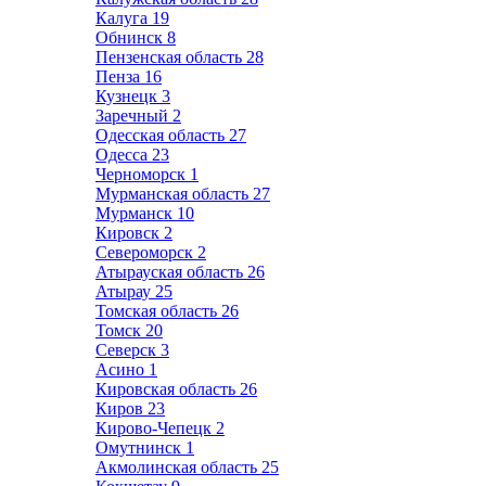
Калуга
19
Обнинск
8
Пензенская область
28
Пенза
16
Кузнецк
3
Заречный
2
Одесская область
27
Одесса
23
Черноморск
1
Мурманская область
27
Мурманск
10
Кировск
2
Североморск
2
Атырауская область
26
Атырау
25
Томская область
26
Томск
20
Северск
3
Асино
1
Кировская область
26
Киров
23
Кирово-Чепецк
2
Омутнинск
1
Акмолинская область
25