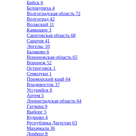
Бийск
6
Белокуриха
4
Волгоградская область
72
Волгоград
42
Волжский
11
Камышин
3
Саратовская область
68
Саратов
41
Энгельс
10
Балаково
6
Воронежская область
65
Воронеж
52
Острогожск
1
Семилуки
1
Приморский край
64
Владивосток
37
Уссурийск
6
Артем
5
Ленинградская область
64
Гатчина
9
Выборг
5
Кудрово
4
Республика Дагестан
63
Махачкала
36
Дербент
8