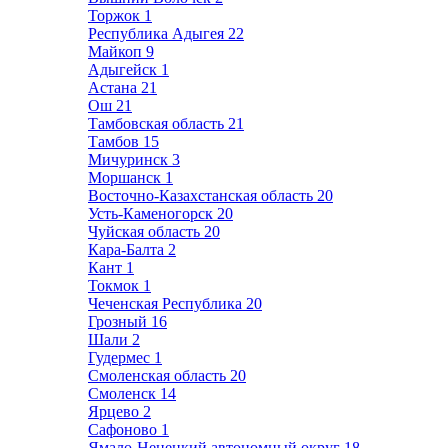
Торжок
1
Республика Адыгея
22
Майкоп
9
Адыгейск
1
Астана
21
Ош
21
Тамбовская область
21
Тамбов
15
Мичуринск
3
Моршанск
1
Восточно-Казахстанская область
20
Усть-Каменогорск
20
Чуйская область
20
Кара-Балта
2
Кант
1
Токмок
1
Чеченская Республика
20
Грозный
16
Шали
2
Гудермес
1
Смоленская область
20
Смоленск
14
Ярцево
2
Сафоново
1
Ямало-Ненецкий автономный округ
18