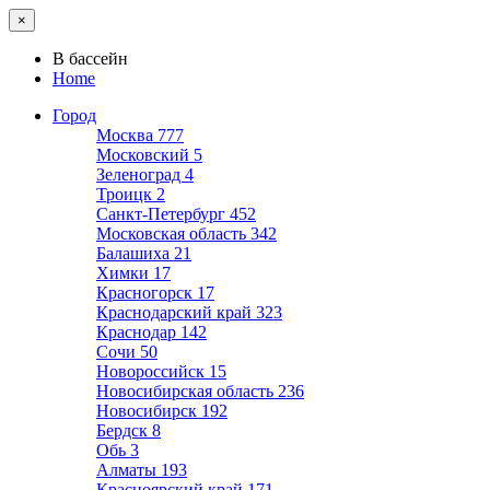
×
В бассейн
Home
Город
Москва
777
Московский
5
Зеленоград
4
Троицк
2
Санкт-Петербург
452
Московская область
342
Балашиха
21
Химки
17
Красногорск
17
Краснодарский край
323
Краснодар
142
Сочи
50
Новороссийск
15
Новосибирская область
236
Новосибирск
192
Бердск
8
Обь
3
Алматы
193
Красноярский край
171