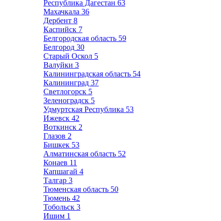
Республика Дагестан
63
Махачкала
36
Дербент
8
Каспийск
7
Белгородская область
59
Белгород
30
Старый Оскол
5
Валуйки
3
Калининградская область
54
Калининград
37
Светлогорск
5
Зеленоградск
5
Удмуртская Республика
53
Ижевск
42
Воткинск
2
Глазов
2
Бишкек
53
Алматинская область
52
Конаев
11
Капшагай
4
Талгар
3
Тюменская область
50
Тюмень
42
Тобольск
3
Ишим
1