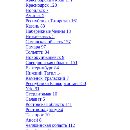
Красноярск
128
Норильск
7
Ачинск
5
Республика Татарстан
161
Казань
83
Набережные Челны
18
Нижнекамск
5
Самарская область
157
Самара
97
Тольятти
34
Новокуйбышевск
9
Свердловская область
151
Екатеринбург
84
Нижний Тагил
14
Каменск-Уральский
7
Республика Башкортостан
150
Уфа
91
Стерлитамак
10
Салават
5
Ростовская область
141
Ростов-на-Дону
84
Таганрог
10
Аксай
8
Челябинская область
112