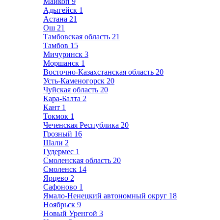
Майкоп
9
Адыгейск
1
Астана
21
Ош
21
Тамбовская область
21
Тамбов
15
Мичуринск
3
Моршанск
1
Восточно-Казахстанская область
20
Усть-Каменогорск
20
Чуйская область
20
Кара-Балта
2
Кант
1
Токмок
1
Чеченская Республика
20
Грозный
16
Шали
2
Гудермес
1
Смоленская область
20
Смоленск
14
Ярцево
2
Сафоново
1
Ямало-Ненецкий автономный округ
18
Ноябрьск
9
Новый Уренгой
3