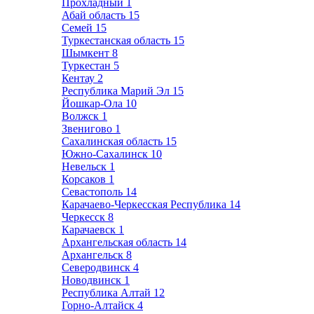
Прохладный
1
Абай область
15
Семей
15
Туркестанская область
15
Шымкент
8
Туркестан
5
Кентау
2
Республика Марий Эл
15
Йошкар-Ола
10
Волжск
1
Звенигово
1
Сахалинская область
15
Южно-Сахалинск
10
Невельск
1
Корсаков
1
Севастополь
14
Карачаево-Черкесская Республика
14
Черкесск
8
Карачаевск
1
Архангельская область
14
Архангельск
8
Северодвинск
4
Новодвинск
1
Республика Алтай
12
Горно-Алтайск
4