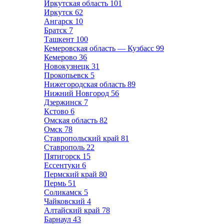
Иркутская область
101
Иркутск
62
Ангарск
10
Братск
7
Ташкент
100
Кемеровская область — Кузбасс
99
Кемерово
36
Новокузнецк
31
Прокопьевск
5
Нижегородская область
89
Нижний Новгород
56
Дзержинск
7
Кстово
6
Омская область
82
Омск
78
Ставропольский край
81
Ставрополь
22
Пятигорск
15
Ессентуки
6
Пермский край
80
Пермь
51
Соликамск
5
Чайковский
4
Алтайский край
78
Барнаул
43