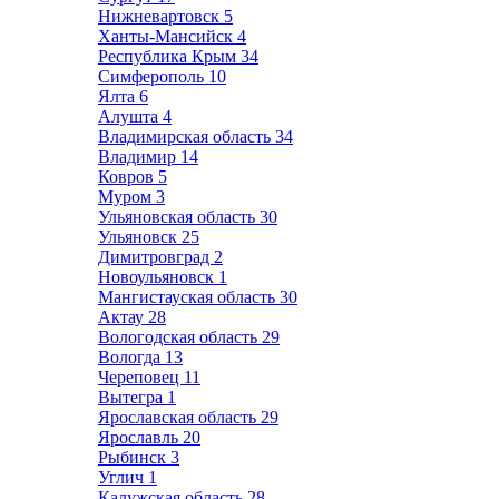
Нижневартовск
5
Ханты-Мансийск
4
Республика Крым
34
Симферополь
10
Ялта
6
Алушта
4
Владимирская область
34
Владимир
14
Ковров
5
Муром
3
Ульяновская область
30
Ульяновск
25
Димитровград
2
Новоульяновск
1
Мангистауская область
30
Актау
28
Вологодская область
29
Вологда
13
Череповец
11
Вытегра
1
Ярославская область
29
Ярославль
20
Рыбинск
3
Углич
1
Калужская область
28