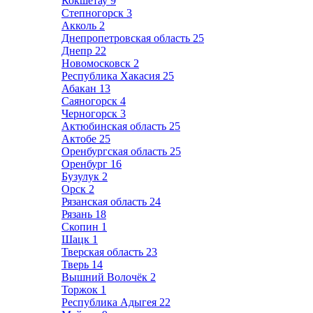
Кокшетау
9
Степногорск
3
Акколь
2
Днепропетровская область
25
Днепр
22
Новомосковск
2
Республика Хакасия
25
Абакан
13
Саяногорск
4
Черногорск
3
Актюбинская область
25
Актобе
25
Оренбургская область
25
Оренбург
16
Бузулук
2
Орск
2
Рязанская область
24
Рязань
18
Скопин
1
Шацк
1
Тверская область
23
Тверь
14
Вышний Волочёк
2
Торжок
1
Республика Адыгея
22