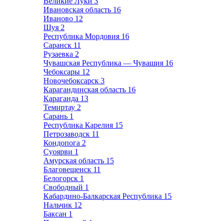
Великие Луки
3
Ивановская область
16
Иваново
12
Шуя
2
Республика Мордовия
16
Саранск
11
Рузаевка
2
Чувашская Республика — Чувашия
16
Чебоксары
12
Новочебоксарск
3
Карагандинская область
16
Караганда
13
Темиртау
2
Сарань
1
Республика Карелия
15
Петрозаводск
11
Кондопога
2
Суоярви
1
Амурская область
15
Благовещенск
11
Белогорск
1
Свободный
1
Кабардино-Балкарская Республика
15
Нальчик
12
Баксан
1