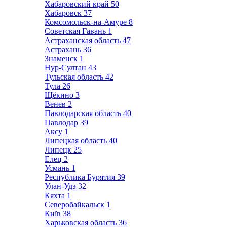
Хабаровский край
50
Хабаровск
37
Комсомольск-на-Амуре
8
Советская Гавань
1
Астраханская область
47
Астрахань
36
Знаменск
1
Нур-Султан
43
Тульская область
42
Тула
26
Щёкино
3
Венев
2
Павлодарская область
40
Павлодар
39
Аксу
1
Липецкая область
40
Липецк
25
Елец
2
Усмань
1
Республика Бурятия
39
Улан-Удэ
32
Кяхта
1
Северобайкальск
1
Київ
38
Харьковская область
36