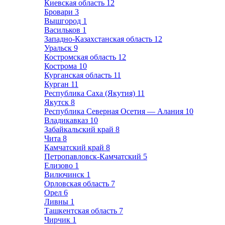
Киевская область
12
Бровари
3
Вышгород
1
Васильков
1
Западно-Казахстанская область
12
Уральск
9
Костромская область
12
Кострома
10
Курганская область
11
Курган
11
Республика Саха (Якутия)
11
Якутск
8
Республика Северная Осетия — Алания
10
Владикавказ
10
Забайкальский край
8
Чита
8
Камчатский край
8
Петропавловск-Камчатский
5
Елизово
1
Вилючинск
1
Орловская область
7
Орел
6
Ливны
1
Ташкентская область
7
Чирчик
1