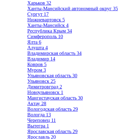
Харьков
32
Ханты-Мансийский автономный округ
35
Сургут
17
Нижневартовск
5
Ханты-Мансийск
4
Республика Крым
34
Симферополь
10
Ялта
6
Алушта
4
Владимирская область
34
Владимир
14
Ковров
5
Муром
3
Ульяновская область
30
Ульяновск
25
Димитровград
2
Новоульяновск
1
Мангистауская область
30
Актау
28
Вологодская область
29
Вологда
13
Череповец
11
Вытегра
1
Ярославская область
29
Ярославль
20