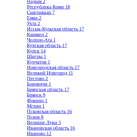
Надым
2
Республика Коми
18
Сыктывкар
7
Емва
2
Ухта
2
Иссык-Кульская область
17
Каракол
2
Чолпон-Ата
1
Курская область
17
Курск
14
Щигры
1
Курчатов
1
Новгородская область
17
Великий Новгород
11
Пестово
2
Боровичи
1
Брянская область
17
Брянск
9
Фокино
1
Мглин
1
Псковская область
16
Псков
8
Великие Луки
3
Ивановская область
16
Иваново
12