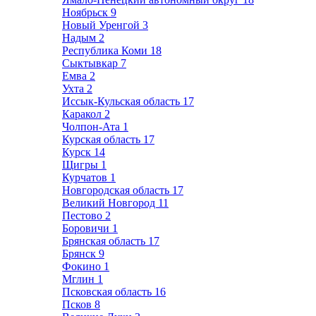
Ноябрьск
9
Новый Уренгой
3
Надым
2
Республика Коми
18
Сыктывкар
7
Емва
2
Ухта
2
Иссык-Кульская область
17
Каракол
2
Чолпон-Ата
1
Курская область
17
Курск
14
Щигры
1
Курчатов
1
Новгородская область
17
Великий Новгород
11
Пестово
2
Боровичи
1
Брянская область
17
Брянск
9
Фокино
1
Мглин
1
Псковская область
16
Псков
8