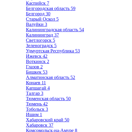
Каспийск
7
Белгородская область
59
Белгород
30
Старый Оскол
5
Валуйки
3
Калининградская область
54
Калининград
37
Светлогорск
5
Зеленоградск
5
Удмуртская Республика
53
Ижевск
42
Воткинск
2
Глазов
2
Бишкек
53
Алматинская область
52
Конаев
11
Капшагай
4
Талгар
3
Тюменская область
50
Тюмень
42
Тобольск
3
Ишим
1
Хабаровский край
50
Хабаровск
37
Комсомольск-на-Амуре
8