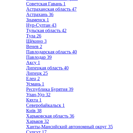
Советская Гавань
1
Астраханская область
47
Астрахань
36
Знаменск
1
Нур-Султан
43
Тульская область
42
Тула
26
Щёкино
3
Венев
2
Павлодарская область
40
Павлодар
39
Аксу
1
Липецкая область
40
Липецк
25
Елец
2
Усмань
1
Республика Бурятия
39
Улан-Удэ
32
Кяхта
1
Северобайкальск
1
Київ
38
Харьковская область
36
Харьков
32
Ханты-Мансийский автономный округ
35
Сургут
17