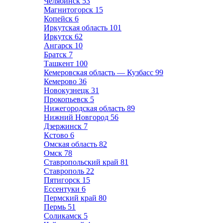
Челябинск
53
Магнитогорск
15
Копейск
6
Иркутская область
101
Иркутск
62
Ангарск
10
Братск
7
Ташкент
100
Кемеровская область — Кузбасс
99
Кемерово
36
Новокузнецк
31
Прокопьевск
5
Нижегородская область
89
Нижний Новгород
56
Дзержинск
7
Кстово
6
Омская область
82
Омск
78
Ставропольский край
81
Ставрополь
22
Пятигорск
15
Ессентуки
6
Пермский край
80
Пермь
51
Соликамск
5