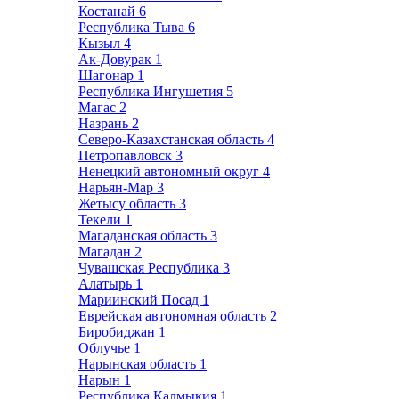
Костанай
6
Республика Тыва
6
Кызыл
4
Ак-Довурак
1
Шагонар
1
Республика Ингушетия
5
Магас
2
Назрань
2
Северо-Казахстанская область
4
Петропавловск
3
Ненецкий автономный округ
4
Нарьян-Мар
3
Жетысу область
3
Текели
1
Магаданская область
3
Магадан
2
Чувашская Республика
3
Алатырь
1
Мариинский Посад
1
Еврейская автономная область
2
Биробиджан
1
Облучье
1
Нарынская область
1
Нарын
1
Республика Калмыкия
1