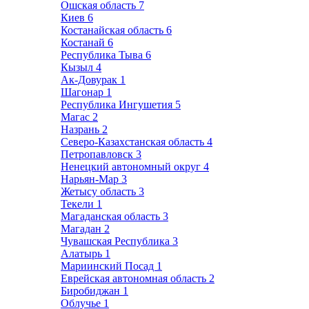
Ошская область
7
Киев
6
Костанайская область
6
Костанай
6
Республика Тыва
6
Кызыл
4
Ак-Довурак
1
Шагонар
1
Республика Ингушетия
5
Магас
2
Назрань
2
Северо-Казахстанская область
4
Петропавловск
3
Ненецкий автономный округ
4
Нарьян-Мар
3
Жетысу область
3
Текели
1
Магаданская область
3
Магадан
2
Чувашская Республика
3
Алатырь
1
Мариинский Посад
1
Еврейская автономная область
2
Биробиджан
1
Облучье
1