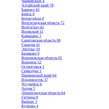
Чайковский
4
Алтайский край
78
Барнаул
43
Бийск
6
Белокуриха
4
Волгоградская область
72
Волгоград
42
Волжский
11
Камышин
3
Саратовская область
68
Саратов
41
Энгельс
10
Балаково
6
Воронежская область
65
Воронеж
52
Острогожск
1
Семилуки
1
Приморский край
64
Владивосток
37
Уссурийск
6
Артем
5
Ленинградская область
64
Гатчина
9
Выборг
5
Кудрово
4