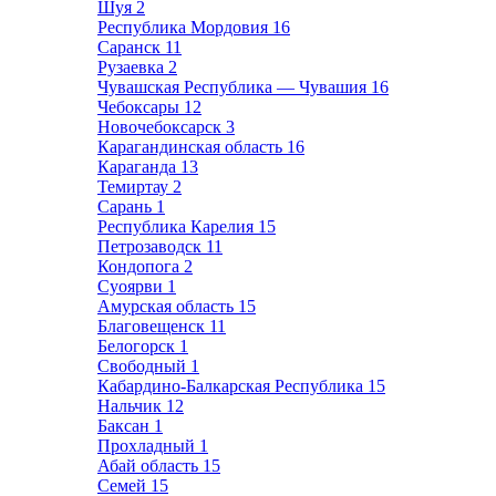
Шуя
2
Республика Мордовия
16
Саранск
11
Рузаевка
2
Чувашская Республика — Чувашия
16
Чебоксары
12
Новочебоксарск
3
Карагандинская область
16
Караганда
13
Темиртау
2
Сарань
1
Республика Карелия
15
Петрозаводск
11
Кондопога
2
Суоярви
1
Амурская область
15
Благовещенск
11
Белогорск
1
Свободный
1
Кабардино-Балкарская Республика
15
Нальчик
12
Баксан
1
Прохладный
1
Абай область
15
Семей
15