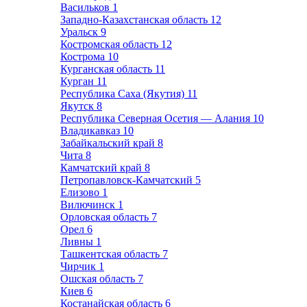
Васильков
1
Западно-Казахстанская область
12
Уральск
9
Костромская область
12
Кострома
10
Курганская область
11
Курган
11
Республика Саха (Якутия)
11
Якутск
8
Республика Северная Осетия — Алания
10
Владикавказ
10
Забайкальский край
8
Чита
8
Камчатский край
8
Петропавловск-Камчатский
5
Елизово
1
Вилючинск
1
Орловская область
7
Орел
6
Ливны
1
Ташкентская область
7
Чирчик
1
Ошская область
7
Киев
6
Костанайская область
6