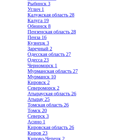
Рыбинск
3
Углич
1
Калужская область
28
Калуга
19
Обнинск
8
Пензенская область
28
Пенза
16
Кузнецк
3
Заречный
2
Одесская область
27
Одесса
23
Черноморск
1
Мурманская область
27
Мурманск
10
Кировск
2
Североморск
2
Атырауская область
26
Атырау
25
Томская область
26
Томск
20
Северск
3
Асино
1
Кировская область
26
Киров
23
Кирово-Чепецк
2