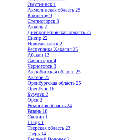
Омутнинск
1
Акмолинская область
25
Кокшетау
9
Степногорск
3
Акколь
2
Днепропетровская область
25
Днепр
22
Новомосковск
2
Республика Хакасия
25
Абакан
13
Саяногорск
4
Черногорск
3
Актюбинская область
25
Актобе
25
Оренбургская область
25
Оренбург
16
Бузулук
2
Орск
2
Рязанская область
24
Рязань
18
Скопин
1
Шацк
1
Тверская область
23
Тверь
14
Вышний Волочёк
2