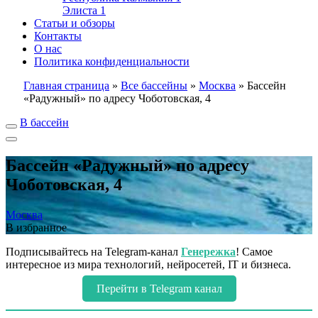
Элиста
1
Статьи и обзоры
Контакты
О нас
Политика конфиденциальности
Главная страница
»
Все бассейны
»
Москва
»
Бассейн
«Радужный» по адресу Чоботовская, 4
В бассейн
Бассейн «Радужный» по адресу
Чоботовская, 4
Москва
В избранное
Подписывайтесь на Telegram-канал
Генережка
! Самое
интересное из мира технологий, нейросетей, IT и бизнеса.
Перейти в Telegram канал