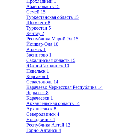
Прохладный
1
Абай область
15
Семей
15
Туркестанская область
15
Шымкент
8
Туркестан
5
Кентау
2
Республика Марий Эл
15
Йошкар-Ола
10
Волжск
1
Звенигово
1
Сахалинская область
15
Южно-Сахалинск
10
Невельск
1
Корсаков
1
Севастополь
14
Карачаево-Черкесская Республика
14
Черкесск
8
Карачаевск
1
Архангельская область
14
Архангельск
8
Северодвинск
4
Новодвинск
1
Республика Алтай
12
Горно-Алтайск
4