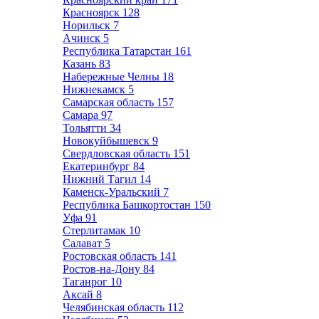
Красноярск
128
Норильск
7
Ачинск
5
Республика Татарстан
161
Казань
83
Набережные Челны
18
Нижнекамск
5
Самарская область
157
Самара
97
Тольятти
34
Новокуйбышевск
9
Свердловская область
151
Екатеринбург
84
Нижний Тагил
14
Каменск-Уральский
7
Республика Башкортостан
150
Уфа
91
Стерлитамак
10
Салават
5
Ростовская область
141
Ростов-на-Дону
84
Таганрог
10
Аксай
8
Челябинская область
112