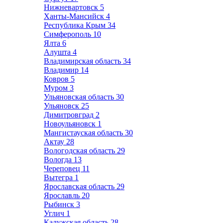
Нижневартовск
5
Ханты-Мансийск
4
Республика Крым
34
Симферополь
10
Ялта
6
Алушта
4
Владимирская область
34
Владимир
14
Ковров
5
Муром
3
Ульяновская область
30
Ульяновск
25
Димитровград
2
Новоульяновск
1
Мангистауская область
30
Актау
28
Вологодская область
29
Вологда
13
Череповец
11
Вытегра
1
Ярославская область
29
Ярославль
20
Рыбинск
3
Углич
1
Калужская область
28