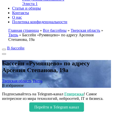
Элиста
1
Статьи и обзоры
Контакты
О нас
Политика конфиденциальности
Главная страница
»
Все бассейны
»
Тверская область
»
Тверь
»
Бассейн «Румянцево» по адресу Арсения
Степанова, 19а
В бассейн
Бассейн «Румянцево» по адресу
Арсения Степанова, 19а
Тверская область
Тверь
В избранное
Подписывайтесь на Telegram-канал
Генережка
! Самое
интересное из мира технологий, нейросетей, IT и бизнеса.
Перейти в Telegram канал