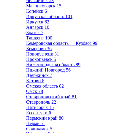
Челябинск
53
Магнитогорск
15
Копейск
6
Иркутская область
101
Иркутск
62
Ангарск
10
Братск
7
Ташкент
100
Кемеровская область — Кузбасс
99
Кемерово
36
Новокузнецк
31
Прокопьевск
5
Нижегородская область
89
Нижний Новгород
56
Дзержинск
7
Кстово
6
Омская область
82
Омск
78
Ставропольский край
81
Ставрополь
22
Пятигорск
15
Ессентуки
6
Пермский край
80
Пермь
51
Соликамск
5