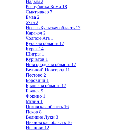
Надым
2
Республика Коми
18
Сыктывкар
7
Емва
2
Ухта
2
Иссык-Кульская область
17
Каракол
2
Чолпон-Ата
1
Курская область
17
Курск
14
Щигры
1
Курчатов
1
Новгородская область
17
Великий Новгород
11
Пестово
2
Боровичи
1
Брянская область
17
Брянск
9
Фокино
1
Мглин
1
Псковская область
16
Псков
8
Великие Луки
3
Ивановская область
16
Иваново
12