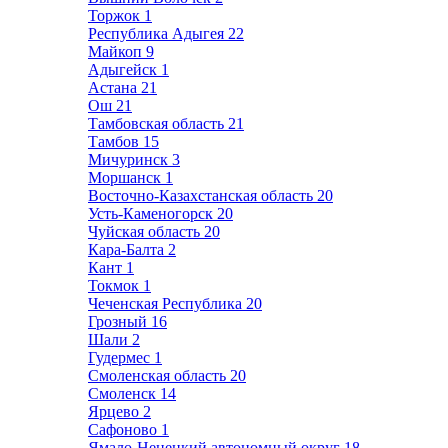
Торжок
1
Республика Адыгея
22
Майкоп
9
Адыгейск
1
Астана
21
Ош
21
Тамбовская область
21
Тамбов
15
Мичуринск
3
Моршанск
1
Восточно-Казахстанская область
20
Усть-Каменогорск
20
Чуйская область
20
Кара-Балта
2
Кант
1
Токмок
1
Чеченская Республика
20
Грозный
16
Шали
2
Гудермес
1
Смоленская область
20
Смоленск
14
Ярцево
2
Сафоново
1
Ямало-Ненецкий автономный округ
18