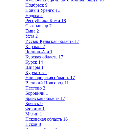
Ноябрьск
9
Новый Уренгой
3
Надым
2
Республика Коми
18
Сыктывкар
7
Емва
2
Ухта
2
Иссык-Кульская область
17
Каракол
2
Чолпон-Ата
1
Курская область
17
Курск
14
Щигры
1
Курчатов
1
Новгородская область
17
Великий Новгород
11
Пестово
2
Боровичи
1
Брянская область
17
Брянск
9
Фокино
1
Мглин
1
Псковская область
16
Псков
8