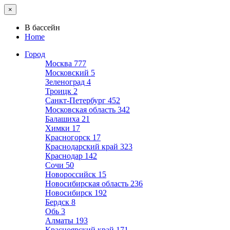
×
В бассейн
Home
Город
Москва
777
Московский
5
Зеленоград
4
Троицк
2
Санкт-Петербург
452
Московская область
342
Балашиха
21
Химки
17
Красногорск
17
Краснодарский край
323
Краснодар
142
Сочи
50
Новороссийск
15
Новосибирская область
236
Новосибирск
192
Бердск
8
Обь
3
Алматы
193
Красноярский край
171