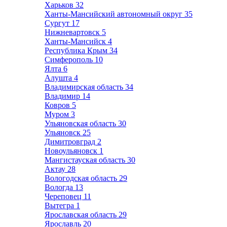
Харьков
32
Ханты-Мансийский автономный округ
35
Сургут
17
Нижневартовск
5
Ханты-Мансийск
4
Республика Крым
34
Симферополь
10
Ялта
6
Алушта
4
Владимирская область
34
Владимир
14
Ковров
5
Муром
3
Ульяновская область
30
Ульяновск
25
Димитровград
2
Новоульяновск
1
Мангистауская область
30
Актау
28
Вологодская область
29
Вологда
13
Череповец
11
Вытегра
1
Ярославская область
29
Ярославль
20