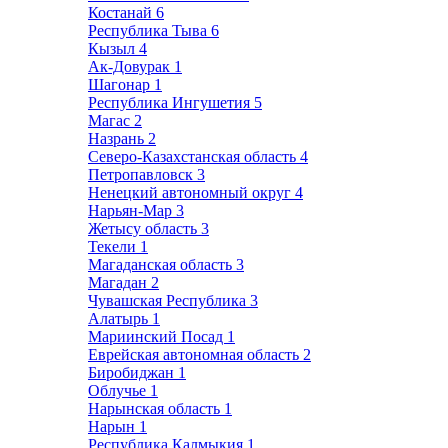
Костанай
6
Республика Тыва
6
Кызыл
4
Ак-Довурак
1
Шагонар
1
Республика Ингушетия
5
Магас
2
Назрань
2
Северо-Казахстанская область
4
Петропавловск
3
Ненецкий автономный округ
4
Нарьян-Мар
3
Жетысу область
3
Текели
1
Магаданская область
3
Магадан
2
Чувашская Республика
3
Алатырь
1
Мариинский Посад
1
Еврейская автономная область
2
Биробиджан
1
Облучье
1
Нарынская область
1
Нарын
1
Республика Калмыкия
1