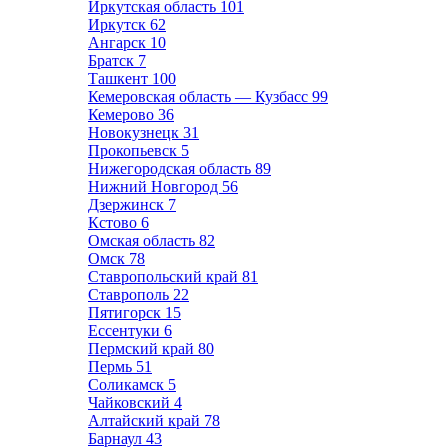
Иркутская область
101
Иркутск
62
Ангарск
10
Братск
7
Ташкент
100
Кемеровская область — Кузбасс
99
Кемерово
36
Новокузнецк
31
Прокопьевск
5
Нижегородская область
89
Нижний Новгород
56
Дзержинск
7
Кстово
6
Омская область
82
Омск
78
Ставропольский край
81
Ставрополь
22
Пятигорск
15
Ессентуки
6
Пермский край
80
Пермь
51
Соликамск
5
Чайковский
4
Алтайский край
78
Барнаул
43