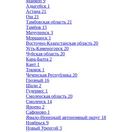
Майкоп
9
Адыгейск
1
Астана
21
Ош
21
Тамбовская область
21
Тамбов
15
Мичуринск
3
Моршанск
1
Восточно-Казахстанская область
20
Усть-Каменогорск
20
Чуйская область
20
Кара-Балта
2
Кант
1
Токмок
1
Чеченская Республика
20
Грозный
16
Шали
2
Гудермес
1
Смоленская область
20
Смоленск
14
Ярцево
2
Сафоново
1
Ямало-Ненецкий автономный округ
18
Ноябрьск
9
Новый Уренгой
3