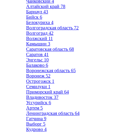
Чайковский
4
Алтайский край
78
Барнаул
43
Бийск
6
Белокуриха
4
Волгоградская область
72
Волгоград
42
Волжский
11
Камышин
3
Саратовская область
68
Саратов
41
Энгельс
10
Балаково
6
Воронежская область
65
Воронеж
52
Острогожск
1
Семилуки
1
Приморский край
64
Владивосток
37
Уссурийск
6
Артем
5
Ленинградская область
64
Гатчина
9
Выборг
5
Кудрово
4