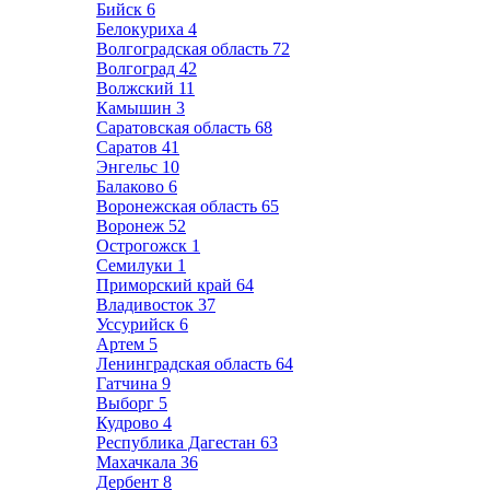
Бийск
6
Белокуриха
4
Волгоградская область
72
Волгоград
42
Волжский
11
Камышин
3
Саратовская область
68
Саратов
41
Энгельс
10
Балаково
6
Воронежская область
65
Воронеж
52
Острогожск
1
Семилуки
1
Приморский край
64
Владивосток
37
Уссурийск
6
Артем
5
Ленинградская область
64
Гатчина
9
Выборг
5
Кудрово
4
Республика Дагестан
63
Махачкала
36
Дербент
8