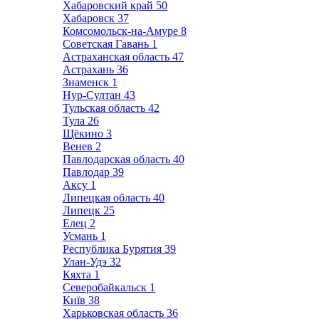
Хабаровский край
50
Хабаровск
37
Комсомольск-на-Амуре
8
Советская Гавань
1
Астраханская область
47
Астрахань
36
Знаменск
1
Нур-Султан
43
Тульская область
42
Тула
26
Щёкино
3
Венев
2
Павлодарская область
40
Павлодар
39
Аксу
1
Липецкая область
40
Липецк
25
Елец
2
Усмань
1
Республика Бурятия
39
Улан-Удэ
32
Кяхта
1
Северобайкальск
1
Київ
38
Харьковская область
36