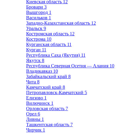
Киевская область
12
Бровари
3
Вышгород
1
Васильков
1
Западно-Казахстанская область
12
Уральск
9
Костромская область
12
Кострома
10
Курганская область
11
Курган
11
Республика Саха (Якутия)
11
Якутск
8
Республика Северная Осетия — Алания
10
Владикавказ
10
Забайкальский край
8
Чита
8
Камчатский край
8
Петропавловск-Камчатский
5
Елизово
1
Вилючинск
1
Орловская область
7
Орел
6
Ливны
1
Ташкентская область
7
Чирчик
1