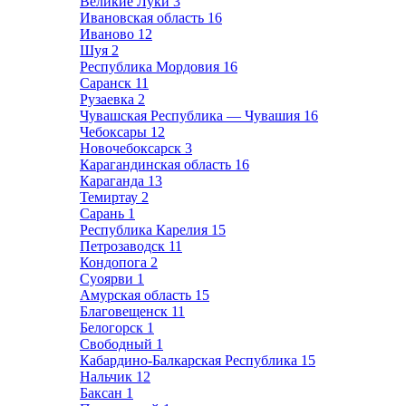
Великие Луки
3
Ивановская область
16
Иваново
12
Шуя
2
Республика Мордовия
16
Саранск
11
Рузаевка
2
Чувашская Республика — Чувашия
16
Чебоксары
12
Новочебоксарск
3
Карагандинская область
16
Караганда
13
Темиртау
2
Сарань
1
Республика Карелия
15
Петрозаводск
11
Кондопога
2
Суоярви
1
Амурская область
15
Благовещенск
11
Белогорск
1
Свободный
1
Кабардино-Балкарская Республика
15
Нальчик
12
Баксан
1