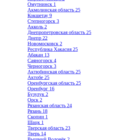
Омутнинск
1
Акмолинская область
25
Кокшетау
9
Степногорск
3
Акколь
2
Днепропетровская область
25
Днепр
22
Новомосковск
2
Республика Хакасия
25
Абакан
13
Саяногорск
4
Черногорск
3
Актюбинская область
25
Актобе
25
Оренбургская область
25
Оренбург
16
Бузулук
2
Орск
2
Рязанская область
24
Рязань
18
Скопин
1
Шацк
1
Тверская область
23
Тверь
14
Вышний Волочёк
2