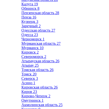
Калуга
19
Обнинск
8
Пензенская область
28
Пенза
16
Кузнецк
3
Заречный
2
Одесская область
27
Одесса
23
Черноморск
1
Мурманская область
27
Мурманск
10
Кировск
2
Североморск
2
Атырауская область
26
Атырау
25
Томская область
26
Томск
20
Северск
3
Асино
1
Кировская область
26
Киров
23
Кирово-Чепецк
2
Омутнинск
1
Акмолинская область
25