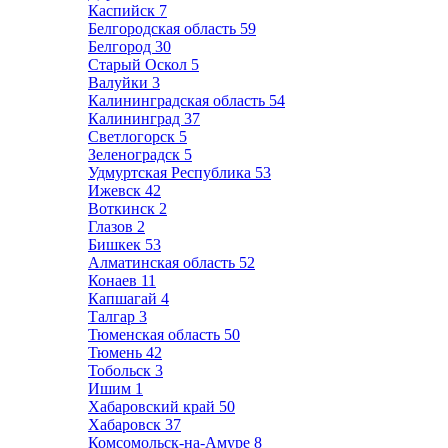
Каспийск
7
Белгородская область
59
Белгород
30
Старый Оскол
5
Валуйки
3
Калининградская область
54
Калининград
37
Светлогорск
5
Зеленоградск
5
Удмуртская Республика
53
Ижевск
42
Воткинск
2
Глазов
2
Бишкек
53
Алматинская область
52
Конаев
11
Капшагай
4
Талгар
3
Тюменская область
50
Тюмень
42
Тобольск
3
Ишим
1
Хабаровский край
50
Хабаровск
37
Комсомольск-на-Амуре
8