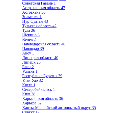
Советская Гавань
1
Астраханская область
47
Астрахань
36
Знаменск
1
Нур-Султан
43
Тульская область
42
Тула
26
Щёкино
3
Венев
2
Павлодарская область
40
Павлодар
39
Аксу
1
Липецкая область
40
Липецк
25
Елец
2
Усмань
1
Республика Бурятия
39
Улан-Удэ
32
Кяхта
1
Северобайкальск
1
Київ
38
Харьковская область
36
Харьков
32
Ханты-Мансийский автономный округ
35
Сургут
17