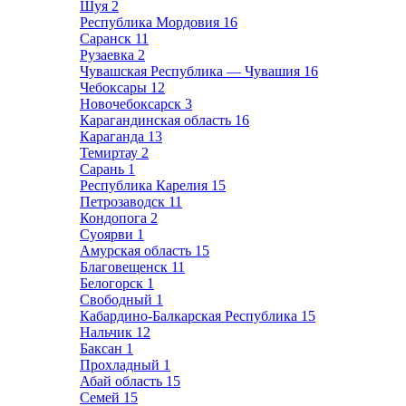
Шуя
2
Республика Мордовия
16
Саранск
11
Рузаевка
2
Чувашская Республика — Чувашия
16
Чебоксары
12
Новочебоксарск
3
Карагандинская область
16
Караганда
13
Темиртау
2
Сарань
1
Республика Карелия
15
Петрозаводск
11
Кондопога
2
Суоярви
1
Амурская область
15
Благовещенск
11
Белогорск
1
Свободный
1
Кабардино-Балкарская Республика
15
Нальчик
12
Баксан
1
Прохладный
1
Абай область
15
Семей
15