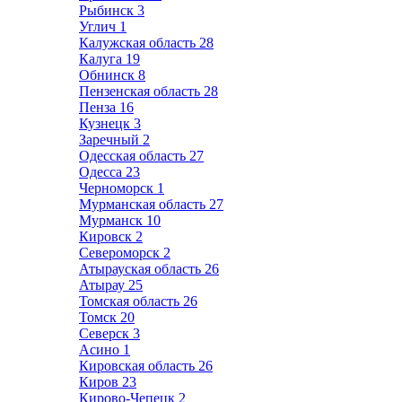
Рыбинск
3
Углич
1
Калужская область
28
Калуга
19
Обнинск
8
Пензенская область
28
Пенза
16
Кузнецк
3
Заречный
2
Одесская область
27
Одесса
23
Черноморск
1
Мурманская область
27
Мурманск
10
Кировск
2
Североморск
2
Атырауская область
26
Атырау
25
Томская область
26
Томск
20
Северск
3
Асино
1
Кировская область
26
Киров
23
Кирово-Чепецк
2