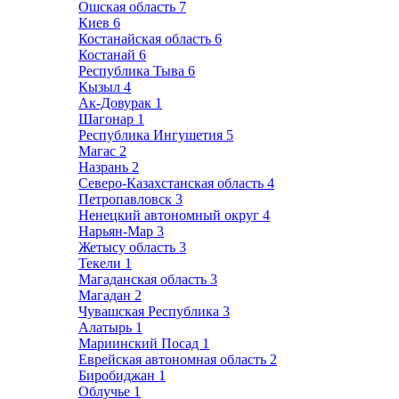
Ошская область
7
Киев
6
Костанайская область
6
Костанай
6
Республика Тыва
6
Кызыл
4
Ак-Довурак
1
Шагонар
1
Республика Ингушетия
5
Магас
2
Назрань
2
Северо-Казахстанская область
4
Петропавловск
3
Ненецкий автономный округ
4
Нарьян-Мар
3
Жетысу область
3
Текели
1
Магаданская область
3
Магадан
2
Чувашская Республика
3
Алатырь
1
Мариинский Посад
1
Еврейская автономная область
2
Биробиджан
1
Облучье
1