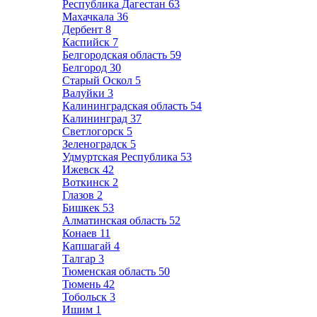
Республика Дагестан
63
Махачкала
36
Дербент
8
Каспийск
7
Белгородская область
59
Белгород
30
Старый Оскол
5
Валуйки
3
Калининградская область
54
Калининград
37
Светлогорск
5
Зеленоградск
5
Удмуртская Республика
53
Ижевск
42
Воткинск
2
Глазов
2
Бишкек
53
Алматинская область
52
Конаев
11
Капшагай
4
Талгар
3
Тюменская область
50
Тюмень
42
Тобольск
3
Ишим
1