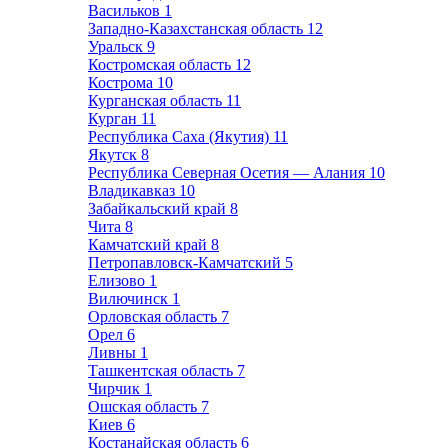
Васильков
1
Западно-Казахстанская область
12
Уральск
9
Костромская область
12
Кострома
10
Курганская область
11
Курган
11
Республика Саха (Якутия)
11
Якутск
8
Республика Северная Осетия — Алания
10
Владикавказ
10
Забайкальский край
8
Чита
8
Камчатский край
8
Петропавловск-Камчатский
5
Елизово
1
Вилючинск
1
Орловская область
7
Орел
6
Ливны
1
Ташкентская область
7
Чирчик
1
Ошская область
7
Киев
6
Костанайская область
6