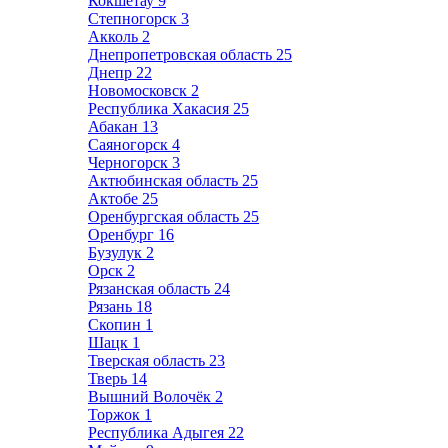
Кокшетау
9
Степногорск
3
Акколь
2
Днепропетровская область
25
Днепр
22
Новомосковск
2
Республика Хакасия
25
Абакан
13
Саяногорск
4
Черногорск
3
Актюбинская область
25
Актобе
25
Оренбургская область
25
Оренбург
16
Бузулук
2
Орск
2
Рязанская область
24
Рязань
18
Скопин
1
Шацк
1
Тверская область
23
Тверь
14
Вышний Волочёк
2
Торжок
1
Республика Адыгея
22