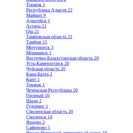
Торжок
1
Республика Адыгея
22
Майкоп
9
Адыгейск
1
Астана
21
Ош
21
Тамбовская область
21
Тамбов
15
Мичуринск
3
Моршанск
1
Восточно-Казахстанская область
20
Усть-Каменогорск
20
Чуйская область
20
Кара-Балта
2
Кант
1
Токмок
1
Чеченская Республика
20
Грозный
16
Шали
2
Гудермес
1
Смоленская область
20
Смоленск
14
Ярцево
2
Сафоново
1
Ямало-Ненецкий автономный округ
18