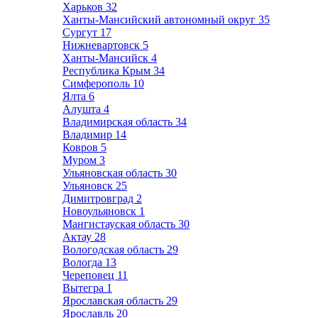
Харьков
32
Ханты-Мансийский автономный округ
35
Сургут
17
Нижневартовск
5
Ханты-Мансийск
4
Республика Крым
34
Симферополь
10
Ялта
6
Алушта
4
Владимирская область
34
Владимир
14
Ковров
5
Муром
3
Ульяновская область
30
Ульяновск
25
Димитровград
2
Новоульяновск
1
Мангистауская область
30
Актау
28
Вологодская область
29
Вологда
13
Череповец
11
Вытегра
1
Ярославская область
29
Ярославль
20