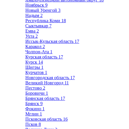
Ноябрьск
9
Новый Уренгой
3
Надым
2
Республика Коми
18
Сыктывкар
7
Емва
2
Ухта
2
Иссык-Кульская область
17
Каракол
2
Чолпон-Ата
1
Курская область
17
Курск
14
Щигры
1
Курчатов
1
Новгородская область
17
Великий Новгород
11
Пестово
2
Боровичи
1
Брянская область
17
Брянск
9
Фокино
1
Мглин
1
Псковская область
16
Псков
8