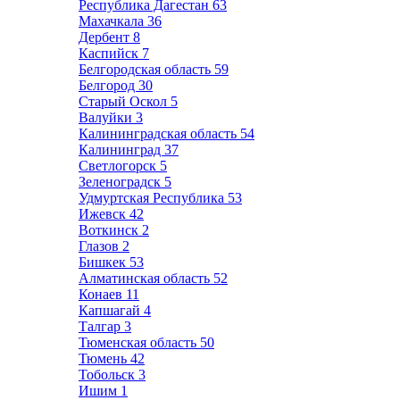
Республика Дагестан
63
Махачкала
36
Дербент
8
Каспийск
7
Белгородская область
59
Белгород
30
Старый Оскол
5
Валуйки
3
Калининградская область
54
Калининград
37
Светлогорск
5
Зеленоградск
5
Удмуртская Республика
53
Ижевск
42
Воткинск
2
Глазов
2
Бишкек
53
Алматинская область
52
Конаев
11
Капшагай
4
Талгар
3
Тюменская область
50
Тюмень
42
Тобольск
3
Ишим
1