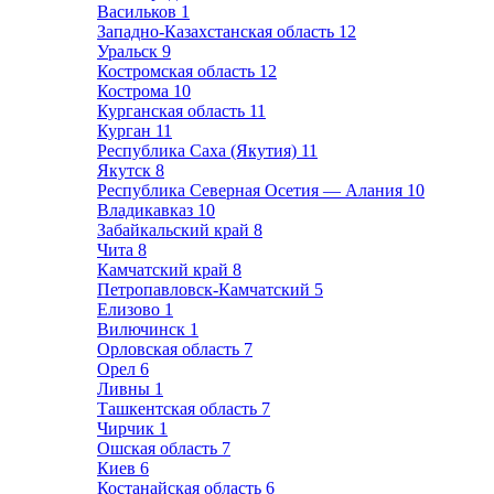
Васильков
1
Западно-Казахстанская область
12
Уральск
9
Костромская область
12
Кострома
10
Курганская область
11
Курган
11
Республика Саха (Якутия)
11
Якутск
8
Республика Северная Осетия — Алания
10
Владикавказ
10
Забайкальский край
8
Чита
8
Камчатский край
8
Петропавловск-Камчатский
5
Елизово
1
Вилючинск
1
Орловская область
7
Орел
6
Ливны
1
Ташкентская область
7
Чирчик
1
Ошская область
7
Киев
6
Костанайская область
6