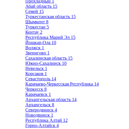
Прохладный
1
Абай область
15
Семей
15
Туркестанская область
15
Шымкент
8
Туркестан
5
Кентау
2
Республика Марий Эл
15
Йошкар-Ола
10
Волжск
1
Звенигово
1
Сахалинская область
15
Южно-Сахалинск
10
Невельск
1
Корсаков
1
Севастополь
14
Карачаево-Черкесская Республика
14
Черкесск
8
Карачаевск
1
Архангельская область
14
Архангельск
8
Северодвинск
4
Новодвинск
1
Республика Алтай
12
Горно-Алтайск
4