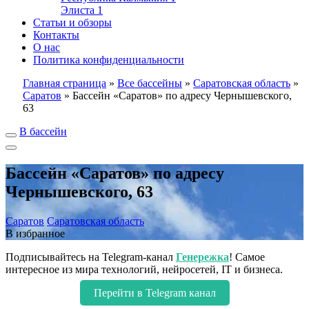
Элиста
1
Статьи и обзоры
Контакты
О нас
Политика конфиденциальности
Главная страница
»
Все бассейны
»
Саратовская область
»
Саратов
»
Бассейн «Саратов» по адресу Чернышевского,
63
В бассейн
Бассейн «Саратов» по адресу
Чернышевского, 63
Саратов
Саратовская область
В избранное
Подписывайтесь на Telegram-канал
Генережка
! Самое
интересное из мира технологий, нейросетей, IT и бизнеса.
Перейти в Telegram канал