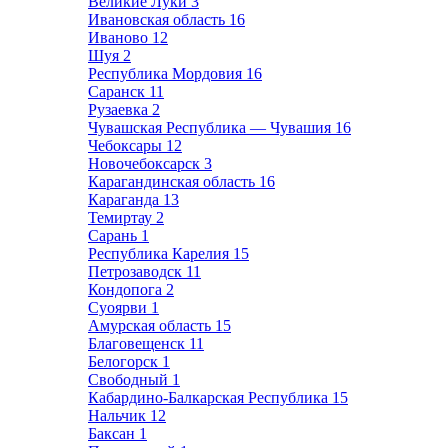
Великие Луки
3
Ивановская область
16
Иваново
12
Шуя
2
Республика Мордовия
16
Саранск
11
Рузаевка
2
Чувашская Республика — Чувашия
16
Чебоксары
12
Новочебоксарск
3
Карагандинская область
16
Караганда
13
Темиртау
2
Сарань
1
Республика Карелия
15
Петрозаводск
11
Кондопога
2
Суоярви
1
Амурская область
15
Благовещенск
11
Белогорск
1
Свободный
1
Кабардино-Балкарская Республика
15
Нальчик
12
Баксан
1