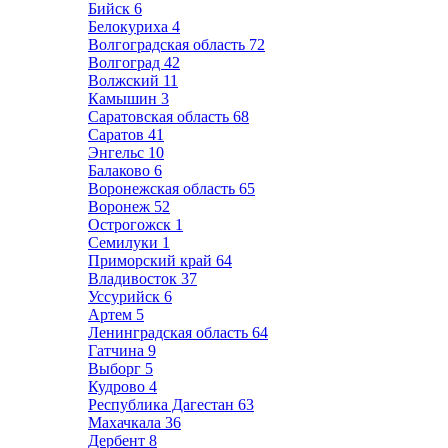
Бийск
6
Белокуриха
4
Волгоградская область
72
Волгоград
42
Волжский
11
Камышин
3
Саратовская область
68
Саратов
41
Энгельс
10
Балаково
6
Воронежская область
65
Воронеж
52
Острогожск
1
Семилуки
1
Приморский край
64
Владивосток
37
Уссурийск
6
Артем
5
Ленинградская область
64
Гатчина
9
Выборг
5
Кудрово
4
Республика Дагестан
63
Махачкала
36
Дербент
8