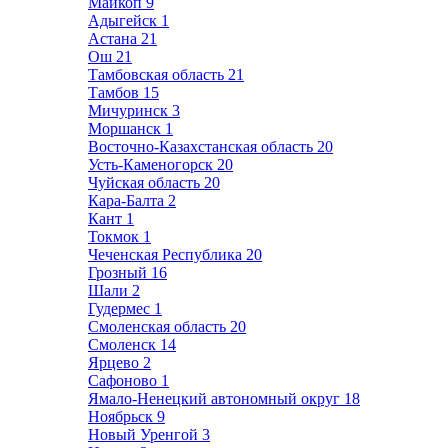
Майкоп
9
Адыгейск
1
Астана
21
Ош
21
Тамбовская область
21
Тамбов
15
Мичуринск
3
Моршанск
1
Восточно-Казахстанская область
20
Усть-Каменогорск
20
Чуйская область
20
Кара-Балта
2
Кант
1
Токмок
1
Чеченская Республика
20
Грозный
16
Шали
2
Гудермес
1
Смоленская область
20
Смоленск
14
Ярцево
2
Сафоново
1
Ямало-Ненецкий автономный округ
18
Ноябрьск
9
Новый Уренгой
3