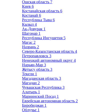
Ошская область
7
Киев
6
Костанайская область
6
Костанай
6
Республика Тыва
6
Кызыл
4
Ак-Довурак
1
Шагонар
1
Республика Ингушетия
5
Магас
2
Назрань
2
Северо-Казахстанская область
4
Петропавловск
3
Ненецкий автономный округ
4
Нарьян-Мар
3
Жетысу область
3
Текели
1
Магаданская область
3
Магадан
2
Чувашская Республика
3
Алатырь
1
Мариинский Посад
1
Еврейская автономная область
2
Биробиджан
1
Облучье
1