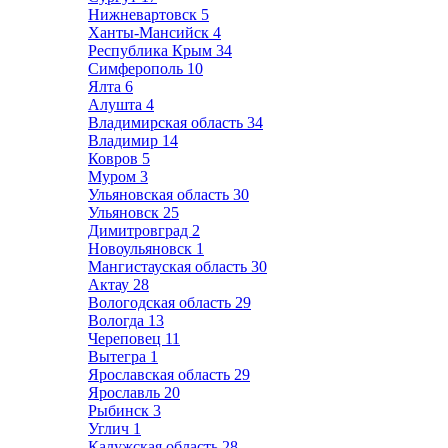
Нижневартовск
5
Ханты-Мансийск
4
Республика Крым
34
Симферополь
10
Ялта
6
Алушта
4
Владимирская область
34
Владимир
14
Ковров
5
Муром
3
Ульяновская область
30
Ульяновск
25
Димитровград
2
Новоульяновск
1
Мангистауская область
30
Актау
28
Вологодская область
29
Вологда
13
Череповец
11
Вытегра
1
Ярославская область
29
Ярославль
20
Рыбинск
3
Углич
1
Калужская область
28