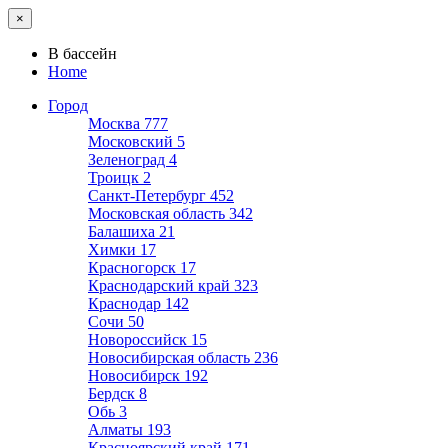
×
В бассейн
Home
Город
Москва
777
Московский
5
Зеленоград
4
Троицк
2
Санкт-Петербург
452
Московская область
342
Балашиха
21
Химки
17
Красногорск
17
Краснодарский край
323
Краснодар
142
Сочи
50
Новороссийск
15
Новосибирская область
236
Новосибирск
192
Бердск
8
Обь
3
Алматы
193
Красноярский край
171