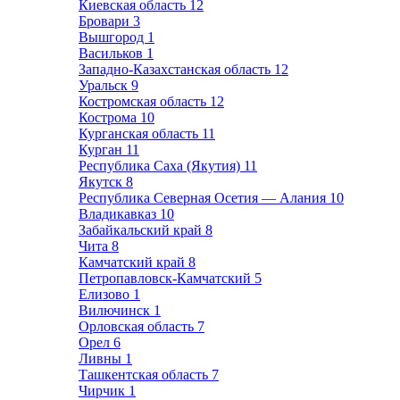
Киевская область
12
Бровари
3
Вышгород
1
Васильков
1
Западно-Казахстанская область
12
Уральск
9
Костромская область
12
Кострома
10
Курганская область
11
Курган
11
Республика Саха (Якутия)
11
Якутск
8
Республика Северная Осетия — Алания
10
Владикавказ
10
Забайкальский край
8
Чита
8
Камчатский край
8
Петропавловск-Камчатский
5
Елизово
1
Вилючинск
1
Орловская область
7
Орел
6
Ливны
1
Ташкентская область
7
Чирчик
1