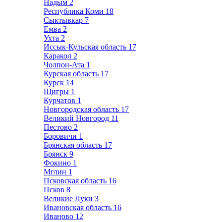
Надым
2
Республика Коми
18
Сыктывкар
7
Емва
2
Ухта
2
Иссык-Кульская область
17
Каракол
2
Чолпон-Ата
1
Курская область
17
Курск
14
Щигры
1
Курчатов
1
Новгородская область
17
Великий Новгород
11
Пестово
2
Боровичи
1
Брянская область
17
Брянск
9
Фокино
1
Мглин
1
Псковская область
16
Псков
8
Великие Луки
3
Ивановская область
16
Иваново
12