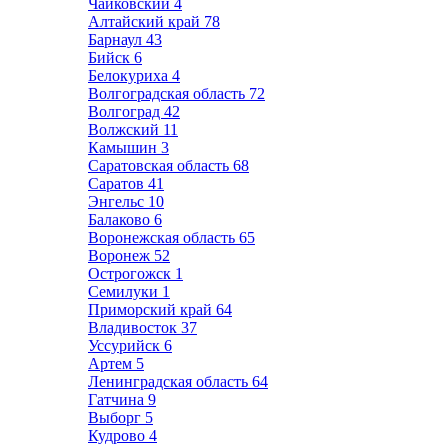
Чайковский
4
Алтайский край
78
Барнаул
43
Бийск
6
Белокуриха
4
Волгоградская область
72
Волгоград
42
Волжский
11
Камышин
3
Саратовская область
68
Саратов
41
Энгельс
10
Балаково
6
Воронежская область
65
Воронеж
52
Острогожск
1
Семилуки
1
Приморский край
64
Владивосток
37
Уссурийск
6
Артем
5
Ленинградская область
64
Гатчина
9
Выборг
5
Кудрово
4