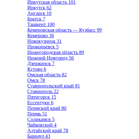
Иркутская область
101
Иркутск
62
Ангарск
10
Братск
7
Ташкент
100
Кемеровская область — Кузбасс
99
Кемерово
36
Новокузнецк
31
Прокопьевск
5
Нижегородская область
89
Нижний Новгород
56
Дзержинск
7
Кстово
6
Омская область
82
Омск
78
Ставропольский край
81
Ставрополь
22
Пятигорск
15
Ессентуки
6
Пермский край
80
Пермь
51
Соликамск
5
Чайковский
4
Алтайский край
78
Барнаул
43