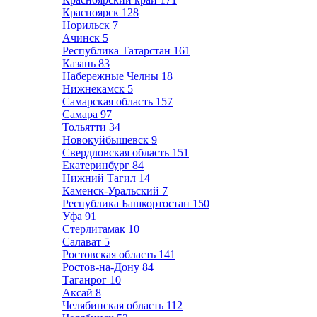
Красноярск
128
Норильск
7
Ачинск
5
Республика Татарстан
161
Казань
83
Набережные Челны
18
Нижнекамск
5
Самарская область
157
Самара
97
Тольятти
34
Новокуйбышевск
9
Свердловская область
151
Екатеринбург
84
Нижний Тагил
14
Каменск-Уральский
7
Республика Башкортостан
150
Уфа
91
Стерлитамак
10
Салават
5
Ростовская область
141
Ростов-на-Дону
84
Таганрог
10
Аксай
8
Челябинская область
112