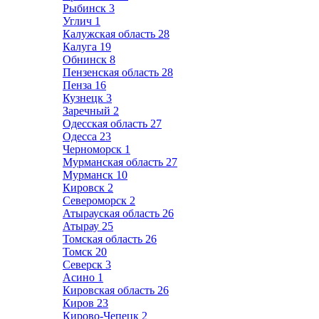
Рыбинск
3
Углич
1
Калужская область
28
Калуга
19
Обнинск
8
Пензенская область
28
Пенза
16
Кузнецк
3
Заречный
2
Одесская область
27
Одесса
23
Черноморск
1
Мурманская область
27
Мурманск
10
Кировск
2
Североморск
2
Атырауская область
26
Атырау
25
Томская область
26
Томск
20
Северск
3
Асино
1
Кировская область
26
Киров
23
Кирово-Чепецк
2