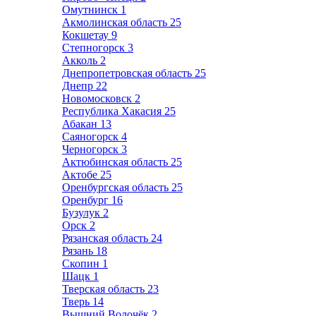
Омутнинск
1
Акмолинская область
25
Кокшетау
9
Степногорск
3
Акколь
2
Днепропетровская область
25
Днепр
22
Новомосковск
2
Республика Хакасия
25
Абакан
13
Саяногорск
4
Черногорск
3
Актюбинская область
25
Актобе
25
Оренбургская область
25
Оренбург
16
Бузулук
2
Орск
2
Рязанская область
24
Рязань
18
Скопин
1
Шацк
1
Тверская область
23
Тверь
14
Вышний Волочёк
2