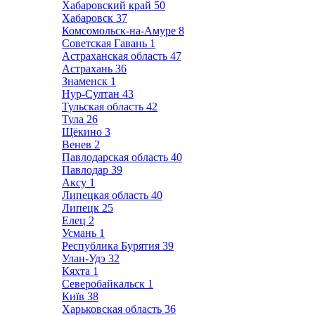
Хабаровский край
50
Хабаровск
37
Комсомольск-на-Амуре
8
Советская Гавань
1
Астраханская область
47
Астрахань
36
Знаменск
1
Нур-Султан
43
Тульская область
42
Тула
26
Щёкино
3
Венев
2
Павлодарская область
40
Павлодар
39
Аксу
1
Липецкая область
40
Липецк
25
Елец
2
Усмань
1
Республика Бурятия
39
Улан-Удэ
32
Кяхта
1
Северобайкальск
1
Київ
38
Харьковская область
36