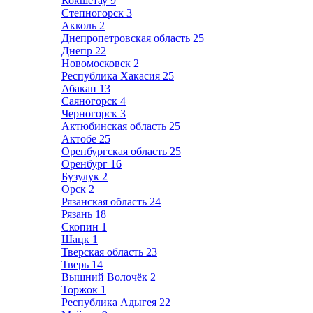
Кокшетау
9
Степногорск
3
Акколь
2
Днепропетровская область
25
Днепр
22
Новомосковск
2
Республика Хакасия
25
Абакан
13
Саяногорск
4
Черногорск
3
Актюбинская область
25
Актобе
25
Оренбургская область
25
Оренбург
16
Бузулук
2
Орск
2
Рязанская область
24
Рязань
18
Скопин
1
Шацк
1
Тверская область
23
Тверь
14
Вышний Волочёк
2
Торжок
1
Республика Адыгея
22