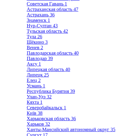
Советская Гавань
1
Астраханская область
47
Астрахань
36
Знаменск
1
Нур-Султан
43
Тульская область
42
Тула
26
Щёкино
3
Венев
2
Павлодарская область
40
Павлодар
39
Аксу
1
Липецкая область
40
Липецк
25
Елец
2
Усмань
1
Республика Бурятия
39
Улан-Удэ
32
Кяхта
1
Северобайкальск
1
Київ
38
Харьковская область
36
Харьков
32
Ханты-Мансийский автономный округ
35
Сургут
17