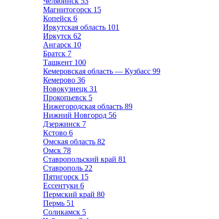
Челябинск
53
Магнитогорск
15
Копейск
6
Иркутская область
101
Иркутск
62
Ангарск
10
Братск
7
Ташкент
100
Кемеровская область — Кузбасс
99
Кемерово
36
Новокузнецк
31
Прокопьевск
5
Нижегородская область
89
Нижний Новгород
56
Дзержинск
7
Кстово
6
Омская область
82
Омск
78
Ставропольский край
81
Ставрополь
22
Пятигорск
15
Ессентуки
6
Пермский край
80
Пермь
51
Соликамск
5