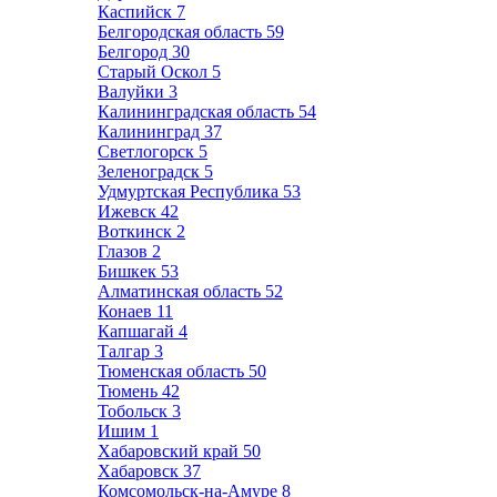
Каспийск
7
Белгородская область
59
Белгород
30
Старый Оскол
5
Валуйки
3
Калининградская область
54
Калининград
37
Светлогорск
5
Зеленоградск
5
Удмуртская Республика
53
Ижевск
42
Воткинск
2
Глазов
2
Бишкек
53
Алматинская область
52
Конаев
11
Капшагай
4
Талгар
3
Тюменская область
50
Тюмень
42
Тобольск
3
Ишим
1
Хабаровский край
50
Хабаровск
37
Комсомольск-на-Амуре
8