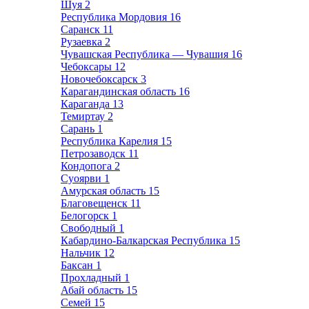
Шуя
2
Республика Мордовия
16
Саранск
11
Рузаевка
2
Чувашская Республика — Чувашия
16
Чебоксары
12
Новочебоксарск
3
Карагандинская область
16
Караганда
13
Темиртау
2
Сарань
1
Республика Карелия
15
Петрозаводск
11
Кондопога
2
Суоярви
1
Амурская область
15
Благовещенск
11
Белогорск
1
Свободный
1
Кабардино-Балкарская Республика
15
Нальчик
12
Баксан
1
Прохладный
1
Абай область
15
Семей
15