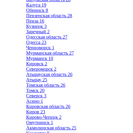
Калуга
19
Обнинск
8
Пензенская область
28
Пенза
16
Кузнецк
3
Заречный
2
Одесская область
27
Одесса
23
Черноморск
1
Мурманская область
27
Мурманск
10
Кировск
2
Североморск
2
Атырауская область
26
Атырау
25
Томская область
26
Томск
20
Северск
3
Асино
1
Кировская область
26
Киров
23
Кирово-Чепецк
2
Омутнинск
1
Акмолинская область
25