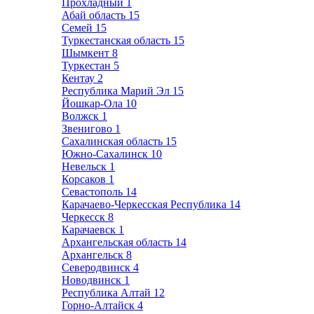
Прохладный
1
Абай область
15
Семей
15
Туркестанская область
15
Шымкент
8
Туркестан
5
Кентау
2
Республика Марий Эл
15
Йошкар-Ола
10
Волжск
1
Звенигово
1
Сахалинская область
15
Южно-Сахалинск
10
Невельск
1
Корсаков
1
Севастополь
14
Карачаево-Черкесская Республика
14
Черкесск
8
Карачаевск
1
Архангельская область
14
Архангельск
8
Северодвинск
4
Новодвинск
1
Республика Алтай
12
Горно-Алтайск
4