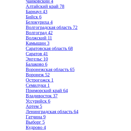
Чайковский
4
Алтайский край
78
Барнаул
43
Бийск
6
Белокуриха
4
Волгоградская область
72
Волгоград
42
Волжский
11
Камышин
3
Саратовская область
68
Саратов
41
Энгельс
10
Балаково
6
Воронежская область
65
Воронеж
52
Острогожск
1
Семилуки
1
Приморский край
64
Владивосток
37
Уссурийск
6
Артем
5
Ленинградская область
64
Гатчина
9
Выборг
5
Кудрово
4