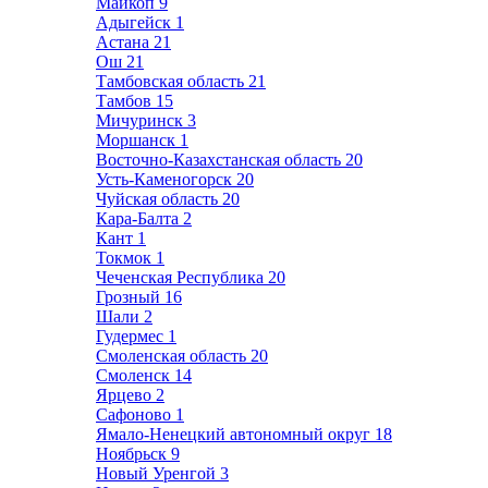
Майкоп
9
Адыгейск
1
Астана
21
Ош
21
Тамбовская область
21
Тамбов
15
Мичуринск
3
Моршанск
1
Восточно-Казахстанская область
20
Усть-Каменогорск
20
Чуйская область
20
Кара-Балта
2
Кант
1
Токмок
1
Чеченская Республика
20
Грозный
16
Шали
2
Гудермес
1
Смоленская область
20
Смоленск
14
Ярцево
2
Сафоново
1
Ямало-Ненецкий автономный округ
18
Ноябрьск
9
Новый Уренгой
3