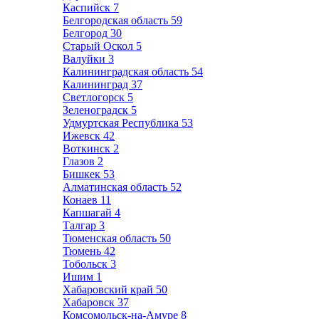
Каспийск
7
Белгородская область
59
Белгород
30
Старый Оскол
5
Валуйки
3
Калининградская область
54
Калининград
37
Светлогорск
5
Зеленоградск
5
Удмуртская Республика
53
Ижевск
42
Воткинск
2
Глазов
2
Бишкек
53
Алматинская область
52
Конаев
11
Капшагай
4
Талгар
3
Тюменская область
50
Тюмень
42
Тобольск
3
Ишим
1
Хабаровский край
50
Хабаровск
37
Комсомольск-на-Амуре
8