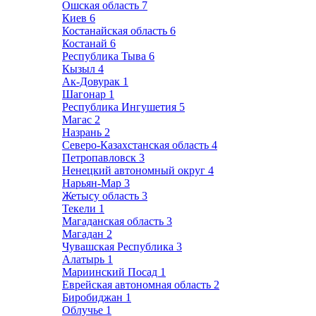
Ошская область
7
Киев
6
Костанайская область
6
Костанай
6
Республика Тыва
6
Кызыл
4
Ак-Довурак
1
Шагонар
1
Республика Ингушетия
5
Магас
2
Назрань
2
Северо-Казахстанская область
4
Петропавловск
3
Ненецкий автономный округ
4
Нарьян-Мар
3
Жетысу область
3
Текели
1
Магаданская область
3
Магадан
2
Чувашская Республика
3
Алатырь
1
Мариинский Посад
1
Еврейская автономная область
2
Биробиджан
1
Облучье
1