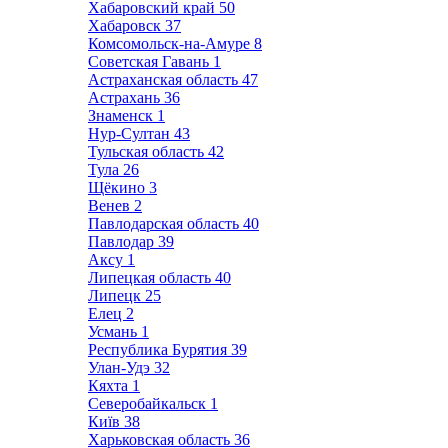
Хабаровский край
50
Хабаровск
37
Комсомольск-на-Амуре
8
Советская Гавань
1
Астраханская область
47
Астрахань
36
Знаменск
1
Нур-Султан
43
Тульская область
42
Тула
26
Щёкино
3
Венев
2
Павлодарская область
40
Павлодар
39
Аксу
1
Липецкая область
40
Липецк
25
Елец
2
Усмань
1
Республика Бурятия
39
Улан-Удэ
32
Кяхта
1
Северобайкальск
1
Київ
38
Харьковская область
36