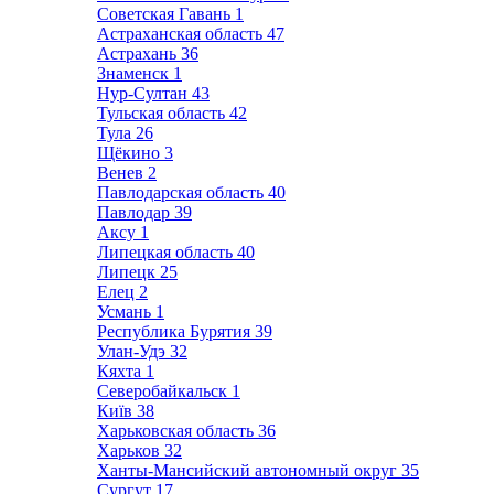
Советская Гавань
1
Астраханская область
47
Астрахань
36
Знаменск
1
Нур-Султан
43
Тульская область
42
Тула
26
Щёкино
3
Венев
2
Павлодарская область
40
Павлодар
39
Аксу
1
Липецкая область
40
Липецк
25
Елец
2
Усмань
1
Республика Бурятия
39
Улан-Удэ
32
Кяхта
1
Северобайкальск
1
Київ
38
Харьковская область
36
Харьков
32
Ханты-Мансийский автономный округ
35
Сургут
17