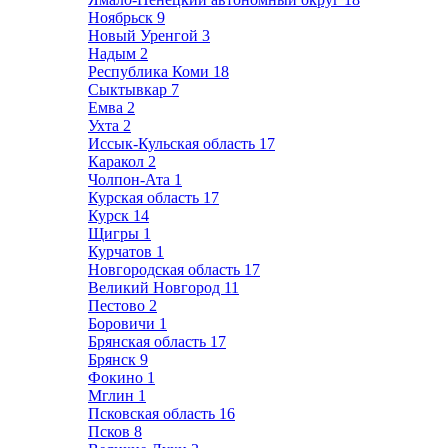
Ноябрьск
9
Новый Уренгой
3
Надым
2
Республика Коми
18
Сыктывкар
7
Емва
2
Ухта
2
Иссык-Кульская область
17
Каракол
2
Чолпон-Ата
1
Курская область
17
Курск
14
Щигры
1
Курчатов
1
Новгородская область
17
Великий Новгород
11
Пестово
2
Боровичи
1
Брянская область
17
Брянск
9
Фокино
1
Мглин
1
Псковская область
16
Псков
8