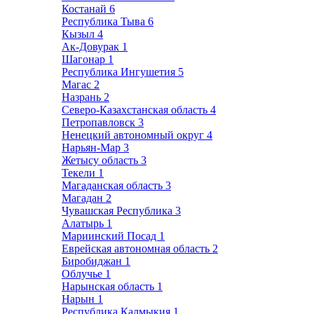
Костанай
6
Республика Тыва
6
Кызыл
4
Ак-Довурак
1
Шагонар
1
Республика Ингушетия
5
Магас
2
Назрань
2
Северо-Казахстанская область
4
Петропавловск
3
Ненецкий автономный округ
4
Нарьян-Мар
3
Жетысу область
3
Текели
1
Магаданская область
3
Магадан
2
Чувашская Республика
3
Алатырь
1
Мариинский Посад
1
Еврейская автономная область
2
Биробиджан
1
Облучье
1
Нарынская область
1
Нарын
1
Республика Калмыкия
1