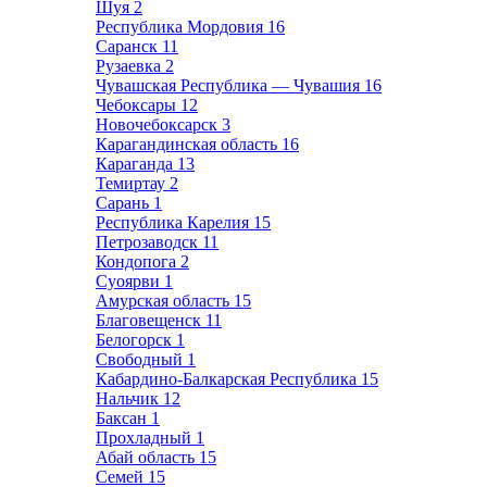
Шуя
2
Республика Мордовия
16
Саранск
11
Рузаевка
2
Чувашская Республика — Чувашия
16
Чебоксары
12
Новочебоксарск
3
Карагандинская область
16
Караганда
13
Темиртау
2
Сарань
1
Республика Карелия
15
Петрозаводск
11
Кондопога
2
Суоярви
1
Амурская область
15
Благовещенск
11
Белогорск
1
Свободный
1
Кабардино-Балкарская Республика
15
Нальчик
12
Баксан
1
Прохладный
1
Абай область
15
Семей
15