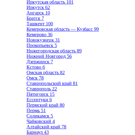
Иркутская область
101
Иркутск
62
Ангарск
10
Братск
7
Ташкент
100
Кемеровская область — Кузбасс
99
Кемерово
36
Новокузнецк
31
Прокопьевск
5
Нижегородская область
89
Нижний Новгород
56
Дзержинск
7
Кстово
6
Омская область
82
Омск
78
Ставропольский край
81
Ставрополь
22
Пятигорск
15
Ессентуки
6
Пермский край
80
Пермь
51
Соликамск
5
Чайковский
4
Алтайский край
78
Барнаул
43