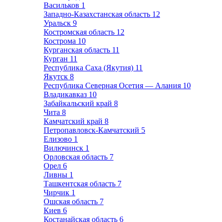
Васильков
1
Западно-Казахстанская область
12
Уральск
9
Костромская область
12
Кострома
10
Курганская область
11
Курган
11
Республика Саха (Якутия)
11
Якутск
8
Республика Северная Осетия — Алания
10
Владикавказ
10
Забайкальский край
8
Чита
8
Камчатский край
8
Петропавловск-Камчатский
5
Елизово
1
Вилючинск
1
Орловская область
7
Орел
6
Ливны
1
Ташкентская область
7
Чирчик
1
Ошская область
7
Киев
6
Костанайская область
6