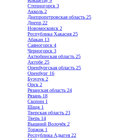
Кокшетау
9
Степногорск
3
Акколь
2
Днепропетровская область
25
Днепр
22
Новомосковск
2
Республика Хакасия
25
Абакан
13
Саяногорск
4
Черногорск
3
Актюбинская область
25
Актобе
25
Оренбургская область
25
Оренбург
16
Бузулук
2
Орск
2
Рязанская область
24
Рязань
18
Скопин
1
Шацк
1
Тверская область
23
Тверь
14
Вышний Волочёк
2
Торжок
1
Республика Адыгея
22