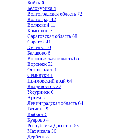
Бийск
6
Белокуриха
4
Волгоградская область
72
Волгоград
42
Волжский
11
Камышин
3
Саратовская область
68
Саратов
41
Энгельс
10
Балаково
6
Воронежская область
65
Воронеж
52
Острогожск
1
Семилуки
1
Приморский край
64
Владивосток
37
Уссурийск
6
Артем
5
Ленинградская область
64
Гатчина
9
Выборг
5
Кудрово
4
Республика Дагестан
63
Махачкала
36
Дербент
8