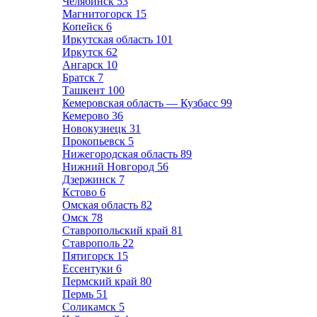
Челябинск
53
Магнитогорск
15
Копейск
6
Иркутская область
101
Иркутск
62
Ангарск
10
Братск
7
Ташкент
100
Кемеровская область — Кузбасс
99
Кемерово
36
Новокузнецк
31
Прокопьевск
5
Нижегородская область
89
Нижний Новгород
56
Дзержинск
7
Кстово
6
Омская область
82
Омск
78
Ставропольский край
81
Ставрополь
22
Пятигорск
15
Ессентуки
6
Пермский край
80
Пермь
51
Соликамск
5