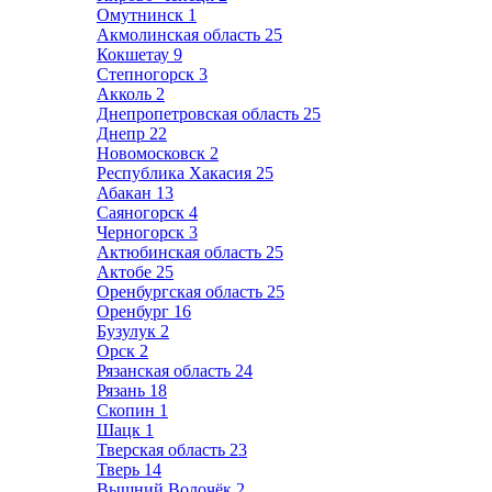
Омутнинск
1
Акмолинская область
25
Кокшетау
9
Степногорск
3
Акколь
2
Днепропетровская область
25
Днепр
22
Новомосковск
2
Республика Хакасия
25
Абакан
13
Саяногорск
4
Черногорск
3
Актюбинская область
25
Актобе
25
Оренбургская область
25
Оренбург
16
Бузулук
2
Орск
2
Рязанская область
24
Рязань
18
Скопин
1
Шацк
1
Тверская область
23
Тверь
14
Вышний Волочёк
2