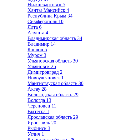
Нижневартовск
5
Ханты-Мансийск
4
Республика Крым
34
Симферополь
10
Ялта
6
Алушта
4
Владимирская область
34
Владимир
14
Ковров
5
Муром
3
Ульяновская область
30
Ульяновск
25
Димитровград
2
Новоульяновск
1
Мангистауская область
30
Актау
28
Вологодская область
29
Вологда
13
Череповец
11
Вытегра
1
Ярославская область
29
Ярославль
20
Рыбинск
3
Углич
1
Калужская область
28