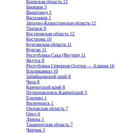
Киевская область
12
Бровари
3
Вышгород
1
Васильков
1
Западно-Казахстанская область
12
Уральск
9
Костромская область
12
Кострома
10
Курганская область
11
Курган
11
Республика Саха (Якутия)
11
Якутск
8
Республика Северная Осетия — Алания
10
Владикавказ
10
Забайкальский край
8
Чита
8
Камчатский край
8
Петропавловск-Камчатский
5
Елизово
1
Вилючинск
1
Орловская область
7
Орел
6
Ливны
1
Ташкентская область
7
Чирчик
1