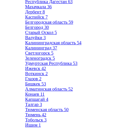
Республика Дагестан
63
Махачкала
36
Дербент
8
Каспийск
7
Белгородская область
59
Белгород
30
Старый Оскол
5
Валуйки
3
Калининградская область
54
Калининград
37
Светлогорск
5
Зеленоградск
5
Удмуртская Республика
53
Ижевск
42
Воткинск
2
Глазов
2
Бишкек
53
Алматинская область
52
Конаев
11
Капшагай
4
Талгар
3
Тюменская область
50
Тюмень
42
Тобольск
3
Ишим
1