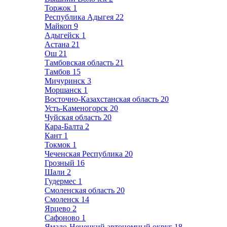
Торжок
1
Республика Адыгея
22
Майкоп
9
Адыгейск
1
Астана
21
Ош
21
Тамбовская область
21
Тамбов
15
Мичуринск
3
Моршанск
1
Восточно-Казахстанская область
20
Усть-Каменогорск
20
Чуйская область
20
Кара-Балта
2
Кант
1
Токмок
1
Чеченская Республика
20
Грозный
16
Шали
2
Гудермес
1
Смоленская область
20
Смоленск
14
Ярцево
2
Сафоново
1
Ямало-Ненецкий автономный округ
18