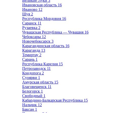
Великие Луки
3
Ивановская область
16
Иваново
12
Шуя
2
Республика Мордовия
16
Саранск
11
Рузаевка
2
Чувашская Республика — Чувашия
16
Чебоксары
12
Новочебоксарск
3
Карагандинская область
16
Караганда
13
Темиртау
2
Сарань
1
Республика Карелия
15
Петрозаводск
11
Кондопога
2
Суоярви
1
Амурская область
15
Благовещенск
11
Белогорск
1
Свободный
1
Кабардино-Балкарская Республика
15
Нальчик
12
Баксан
1