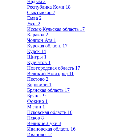
Надым
2
Республика Коми
18
Сыктывкар
7
Емва
2
Ухта
2
Иссык-Кульская область
17
Каракол
2
Чолпон-Ата
1
Курская область
17
Курск
14
Щигры
1
Курчатов
1
Новгородская область
17
Великий Новгород
11
Пестово
2
Боровичи
1
Брянская область
17
Брянск
9
Фокино
1
Мглин
1
Псковская область
16
Псков
8
Великие Луки
3
Ивановская область
16
Иваново
12