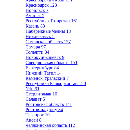
Красноярск
128
Норильск
7
Ачинск
5
Республика Татарстан
161
Казань
83
Набережные Челны
18
Нижнекамск
5
Самарская область
157
Самара
97
Тольятти
34
Новокуйбышевск
9
Свердловская область
151
Екатеринбург
84
Нижний Тагил
14
Каменск-Уральский
7
Республика Башкортостан
150
Уфа
91
Стерлитамак
10
Салават
5
Ростовская область
141
Ростов-на-Дону
84
Таганрог
10
Аксай
8
Челябинская область
112