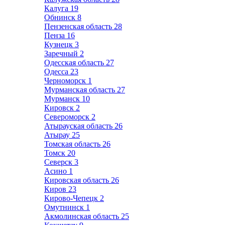
Калуга
19
Обнинск
8
Пензенская область
28
Пенза
16
Кузнецк
3
Заречный
2
Одесская область
27
Одесса
23
Черноморск
1
Мурманская область
27
Мурманск
10
Кировск
2
Североморск
2
Атырауская область
26
Атырау
25
Томская область
26
Томск
20
Северск
3
Асино
1
Кировская область
26
Киров
23
Кирово-Чепецк
2
Омутнинск
1
Акмолинская область
25