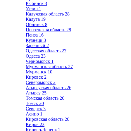
Рыбинск
3
Углич
1
Калужская область
28
Калуга
19
Обнинск
8
Пензенская область
28
Пенза
16
Кузнецк
3
Заречный
2
Одесская область
27
Одесса
23
Черноморск
1
Мурманская область
27
Мурманск
10
Кировск
2
Североморск
2
Атырауская область
26
Атырау
25
Томская область
26
Томск
20
Северск
3
Асино
1
Кировская область
26
Киров
23
Кирово-Чепецк
2