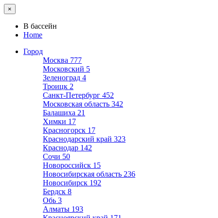
×
В бассейн
Home
Город
Москва
777
Московский
5
Зеленоград
4
Троицк
2
Санкт-Петербург
452
Московская область
342
Балашиха
21
Химки
17
Красногорск
17
Краснодарский край
323
Краснодар
142
Сочи
50
Новороссийск
15
Новосибирская область
236
Новосибирск
192
Бердск
8
Обь
3
Алматы
193
Красноярский край
171