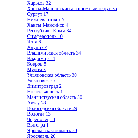
Харьков
32
Ханты-Мансийский автономный округ
35
Сургут
17
Нижневартовск
5
Ханты-Мансийск
4
Республика Крым
34
Симферополь
10
Ялта
6
Алушта
4
Владимирская область
34
Владимир
14
Ковров
5
Муром
3
Ульяновская область
30
Ульяновск
25
Димитровград
2
Новоульяновск
1
Мангистауская область
30
Актау
28
Вологодская область
29
Вологда
13
Череповец
11
Вытегра
1
Ярославская область
29
Ярославль
20