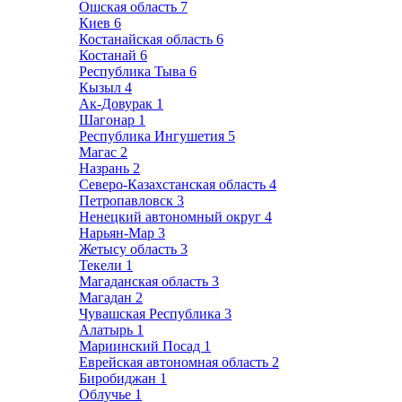
Ошская область
7
Киев
6
Костанайская область
6
Костанай
6
Республика Тыва
6
Кызыл
4
Ак-Довурак
1
Шагонар
1
Республика Ингушетия
5
Магас
2
Назрань
2
Северо-Казахстанская область
4
Петропавловск
3
Ненецкий автономный округ
4
Нарьян-Мар
3
Жетысу область
3
Текели
1
Магаданская область
3
Магадан
2
Чувашская Республика
3
Алатырь
1
Мариинский Посад
1
Еврейская автономная область
2
Биробиджан
1
Облучье
1