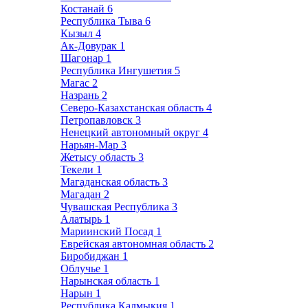
Костанай
6
Республика Тыва
6
Кызыл
4
Ак-Довурак
1
Шагонар
1
Республика Ингушетия
5
Магас
2
Назрань
2
Северо-Казахстанская область
4
Петропавловск
3
Ненецкий автономный округ
4
Нарьян-Мар
3
Жетысу область
3
Текели
1
Магаданская область
3
Магадан
2
Чувашская Республика
3
Алатырь
1
Мариинский Посад
1
Еврейская автономная область
2
Биробиджан
1
Облучье
1
Нарынская область
1
Нарын
1
Республика Калмыкия
1