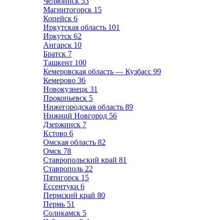
Челябинск
53
Магнитогорск
15
Копейск
6
Иркутская область
101
Иркутск
62
Ангарск
10
Братск
7
Ташкент
100
Кемеровская область — Кузбасс
99
Кемерово
36
Новокузнецк
31
Прокопьевск
5
Нижегородская область
89
Нижний Новгород
56
Дзержинск
7
Кстово
6
Омская область
82
Омск
78
Ставропольский край
81
Ставрополь
22
Пятигорск
15
Ессентуки
6
Пермский край
80
Пермь
51
Соликамск
5