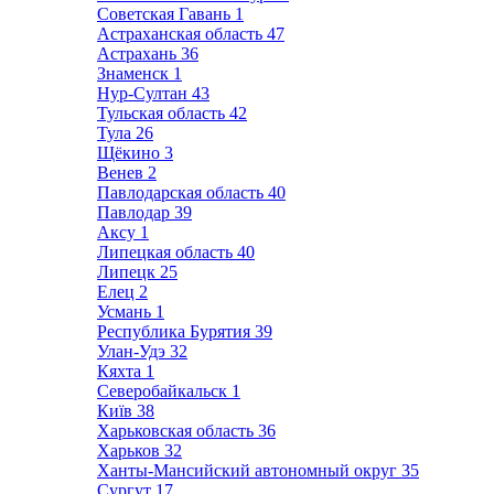
Советская Гавань
1
Астраханская область
47
Астрахань
36
Знаменск
1
Нур-Султан
43
Тульская область
42
Тула
26
Щёкино
3
Венев
2
Павлодарская область
40
Павлодар
39
Аксу
1
Липецкая область
40
Липецк
25
Елец
2
Усмань
1
Республика Бурятия
39
Улан-Удэ
32
Кяхта
1
Северобайкальск
1
Київ
38
Харьковская область
36
Харьков
32
Ханты-Мансийский автономный округ
35
Сургут
17