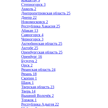
Кокшетау
9
Степногорск
3
Акколь
2
Днепропетровская область
25
Днепр
22
Новомосковск
2
Республика Хакасия
25
Абакан
13
Саяногорск
4
Черногорск
3
Актюбинская область
25
Актобе
25
Оренбургская область
25
Оренбург
16
Бузулук
2
Орск
2
Рязанская область
24
Рязань
18
Скопин
1
Шацк
1
Тверская область
23
Тверь
14
Вышний Волочёк
2
Торжок
1
Республика Адыгея
22