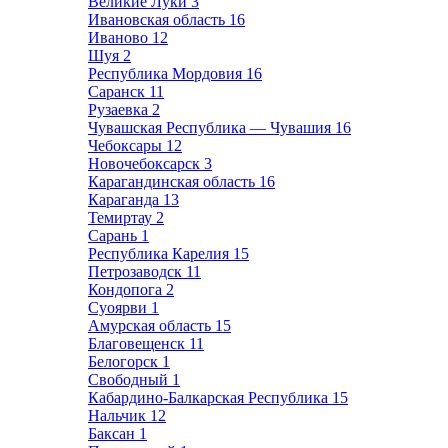
Великие Луки
3
Ивановская область
16
Иваново
12
Шуя
2
Республика Мордовия
16
Саранск
11
Рузаевка
2
Чувашская Республика — Чувашия
16
Чебоксары
12
Новочебоксарск
3
Карагандинская область
16
Караганда
13
Темиртау
2
Сарань
1
Республика Карелия
15
Петрозаводск
11
Кондопога
2
Суоярви
1
Амурская область
15
Благовещенск
11
Белогорск
1
Свободный
1
Кабардино-Балкарская Республика
15
Нальчик
12
Баксан
1