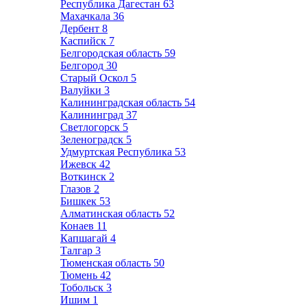
Республика Дагестан
63
Махачкала
36
Дербент
8
Каспийск
7
Белгородская область
59
Белгород
30
Старый Оскол
5
Валуйки
3
Калининградская область
54
Калининград
37
Светлогорск
5
Зеленоградск
5
Удмуртская Республика
53
Ижевск
42
Воткинск
2
Глазов
2
Бишкек
53
Алматинская область
52
Конаев
11
Капшагай
4
Талгар
3
Тюменская область
50
Тюмень
42
Тобольск
3
Ишим
1