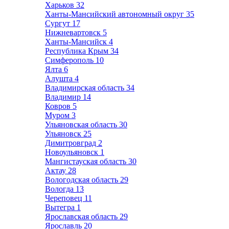
Харьков
32
Ханты-Мансийский автономный округ
35
Сургут
17
Нижневартовск
5
Ханты-Мансийск
4
Республика Крым
34
Симферополь
10
Ялта
6
Алушта
4
Владимирская область
34
Владимир
14
Ковров
5
Муром
3
Ульяновская область
30
Ульяновск
25
Димитровград
2
Новоульяновск
1
Мангистауская область
30
Актау
28
Вологодская область
29
Вологда
13
Череповец
11
Вытегра
1
Ярославская область
29
Ярославль
20