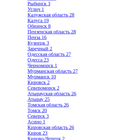
Рыбинск
3
Углич
1
Калужская область
28
Калуга
19
Обнинск
8
Пензенская область
28
Пенза
16
Кузнецк
3
Заречный
2
Одесская область
27
Одесса
23
Черноморск
1
Мурманская область
27
Мурманск
10
Кировск
2
Североморск
2
Атырауская область
26
Атырау
25
Томская область
26
Томск
20
Северск
3
Асино
1
Кировская область
26
Киров
23
Кирово-Чепецк
2