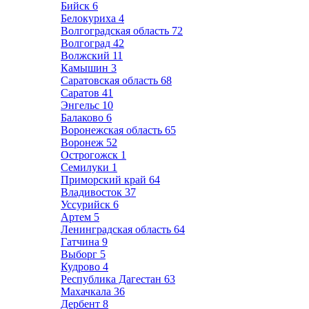
Бийск
6
Белокуриха
4
Волгоградская область
72
Волгоград
42
Волжский
11
Камышин
3
Саратовская область
68
Саратов
41
Энгельс
10
Балаково
6
Воронежская область
65
Воронеж
52
Острогожск
1
Семилуки
1
Приморский край
64
Владивосток
37
Уссурийск
6
Артем
5
Ленинградская область
64
Гатчина
9
Выборг
5
Кудрово
4
Республика Дагестан
63
Махачкала
36
Дербент
8