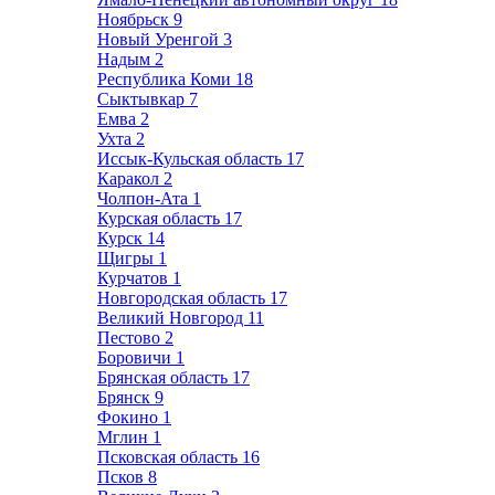
Ноябрьск
9
Новый Уренгой
3
Надым
2
Республика Коми
18
Сыктывкар
7
Емва
2
Ухта
2
Иссык-Кульская область
17
Каракол
2
Чолпон-Ата
1
Курская область
17
Курск
14
Щигры
1
Курчатов
1
Новгородская область
17
Великий Новгород
11
Пестово
2
Боровичи
1
Брянская область
17
Брянск
9
Фокино
1
Мглин
1
Псковская область
16
Псков
8