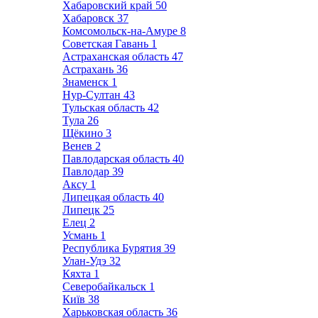
Хабаровский край
50
Хабаровск
37
Комсомольск-на-Амуре
8
Советская Гавань
1
Астраханская область
47
Астрахань
36
Знаменск
1
Нур-Султан
43
Тульская область
42
Тула
26
Щёкино
3
Венев
2
Павлодарская область
40
Павлодар
39
Аксу
1
Липецкая область
40
Липецк
25
Елец
2
Усмань
1
Республика Бурятия
39
Улан-Удэ
32
Кяхта
1
Северобайкальск
1
Київ
38
Харьковская область
36