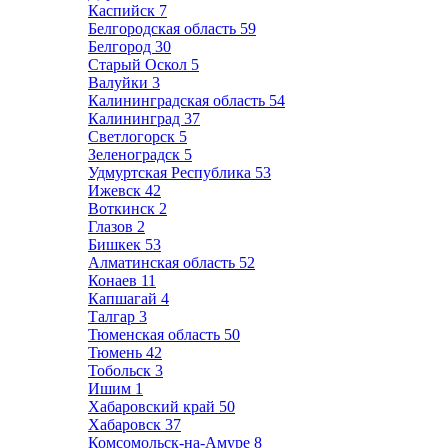
Каспийск
7
Белгородская область
59
Белгород
30
Старый Оскол
5
Валуйки
3
Калининградская область
54
Калининград
37
Светлогорск
5
Зеленоградск
5
Удмуртская Республика
53
Ижевск
42
Воткинск
2
Глазов
2
Бишкек
53
Алматинская область
52
Конаев
11
Капшагай
4
Талгар
3
Тюменская область
50
Тюмень
42
Тобольск
3
Ишим
1
Хабаровский край
50
Хабаровск
37
Комсомольск-на-Амуре
8