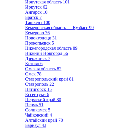
Иркутская область
101
Иркутск
62
Ангарск
10
Братск
7
Ташкент
100
Кемеровская область — Кузбасс
99
Кемерово
36
Новокузнецк
31
Прокопьевск
5
Нижегородская область
89
Нижний Новгород
56
Дзержинск
7
Кстово
6
Омская область
82
Омск
78
Ставропольский край
81
Ставрополь
22
Пятигорск
15
Ессентуки
6
Пермский край
80
Пермь
51
Соликамск
5
Чайковский
4
Алтайский край
78
Барнаул
43