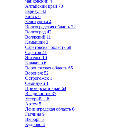
Чайковский
4
Алтайский край
78
Барнаул
43
Бийск
6
Белокуриха
4
Волгоградская область
72
Волгоград
42
Волжский
11
Камышин
3
Саратовская область
68
Саратов
41
Энгельс
10
Балаково
6
Воронежская область
65
Воронеж
52
Острогожск
1
Семилуки
1
Приморский край
64
Владивосток
37
Уссурийск
6
Артем
5
Ленинградская область
64
Гатчина
9
Выборг
5
Кудрово
4