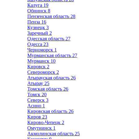
Калуга
19
Обнинск
8
Пензенская область
28
Пенза
16
Кузнецк
3
Заречный
2
Одесская область
27
Одесса
23
Черноморск
1
Мурманская область
27
Мурманск
10
Кировск
2
Североморск
2
Атырауская область
26
Атырау
25
Томская область
26
Томск
20
Северск
3
Асино
1
Кировская область
26
Киров
23
Кирово-Чепецк
2
Омутнинск
1
Акмолинская область
25