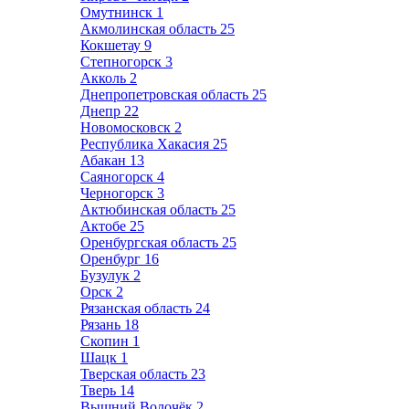
Омутнинск
1
Акмолинская область
25
Кокшетау
9
Степногорск
3
Акколь
2
Днепропетровская область
25
Днепр
22
Новомосковск
2
Республика Хакасия
25
Абакан
13
Саяногорск
4
Черногорск
3
Актюбинская область
25
Актобе
25
Оренбургская область
25
Оренбург
16
Бузулук
2
Орск
2
Рязанская область
24
Рязань
18
Скопин
1
Шацк
1
Тверская область
23
Тверь
14
Вышний Волочёк
2