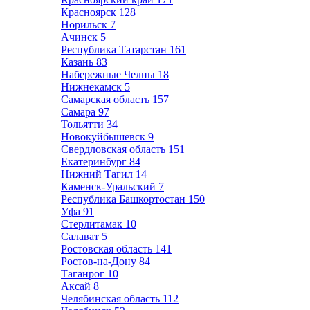
Красноярск
128
Норильск
7
Ачинск
5
Республика Татарстан
161
Казань
83
Набережные Челны
18
Нижнекамск
5
Самарская область
157
Самара
97
Тольятти
34
Новокуйбышевск
9
Свердловская область
151
Екатеринбург
84
Нижний Тагил
14
Каменск-Уральский
7
Республика Башкортостан
150
Уфа
91
Стерлитамак
10
Салават
5
Ростовская область
141
Ростов-на-Дону
84
Таганрог
10
Аксай
8
Челябинская область
112