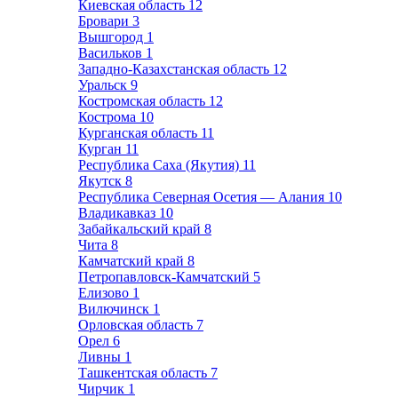
Киевская область
12
Бровари
3
Вышгород
1
Васильков
1
Западно-Казахстанская область
12
Уральск
9
Костромская область
12
Кострома
10
Курганская область
11
Курган
11
Республика Саха (Якутия)
11
Якутск
8
Республика Северная Осетия — Алания
10
Владикавказ
10
Забайкальский край
8
Чита
8
Камчатский край
8
Петропавловск-Камчатский
5
Елизово
1
Вилючинск
1
Орловская область
7
Орел
6
Ливны
1
Ташкентская область
7
Чирчик
1