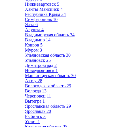
Нижневартовск
5
Ханты-Мансийск
4
Республика Крым
34
Симферополь
10
Ялта
6
Алушта
4
Владимирская область
34
Владимир
14
Ковров
5
Муром
3
Ульяновская область
30
Ульяновск
25
Димитровград
2
Новоульяновск
1
Мангистауская область
30
Актау
28
Вологодская область
29
Вологда
13
Череповец
11
Вытегра
1
Ярославская область
29
Ярославль
20
Рыбинск
3
Углич
1
Калужская область
28