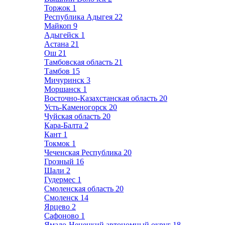
Торжок
1
Республика Адыгея
22
Майкоп
9
Адыгейск
1
Астана
21
Ош
21
Тамбовская область
21
Тамбов
15
Мичуринск
3
Моршанск
1
Восточно-Казахстанская область
20
Усть-Каменогорск
20
Чуйская область
20
Кара-Балта
2
Кант
1
Токмок
1
Чеченская Республика
20
Грозный
16
Шали
2
Гудермес
1
Смоленская область
20
Смоленск
14
Ярцево
2
Сафоново
1
Ямало-Ненецкий автономный округ
18