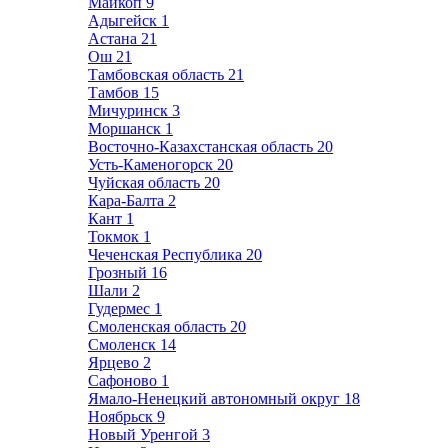
Майкоп
9
Адыгейск
1
Астана
21
Ош
21
Тамбовская область
21
Тамбов
15
Мичуринск
3
Моршанск
1
Восточно-Казахстанская область
20
Усть-Каменогорск
20
Чуйская область
20
Кара-Балта
2
Кант
1
Токмок
1
Чеченская Республика
20
Грозный
16
Шали
2
Гудермес
1
Смоленская область
20
Смоленск
14
Ярцево
2
Сафоново
1
Ямало-Ненецкий автономный округ
18
Ноябрьск
9
Новый Уренгой
3