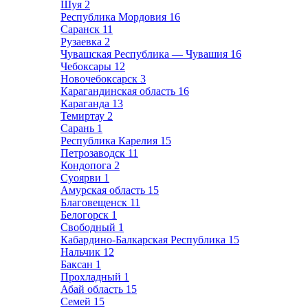
Шуя
2
Республика Мордовия
16
Саранск
11
Рузаевка
2
Чувашская Республика — Чувашия
16
Чебоксары
12
Новочебоксарск
3
Карагандинская область
16
Караганда
13
Темиртау
2
Сарань
1
Республика Карелия
15
Петрозаводск
11
Кондопога
2
Суоярви
1
Амурская область
15
Благовещенск
11
Белогорск
1
Свободный
1
Кабардино-Балкарская Республика
15
Нальчик
12
Баксан
1
Прохладный
1
Абай область
15
Семей
15