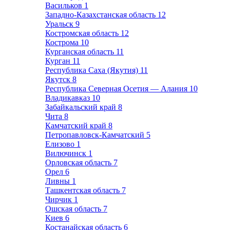
Васильков
1
Западно-Казахстанская область
12
Уральск
9
Костромская область
12
Кострома
10
Курганская область
11
Курган
11
Республика Саха (Якутия)
11
Якутск
8
Республика Северная Осетия — Алания
10
Владикавказ
10
Забайкальский край
8
Чита
8
Камчатский край
8
Петропавловск-Камчатский
5
Елизово
1
Вилючинск
1
Орловская область
7
Орел
6
Ливны
1
Ташкентская область
7
Чирчик
1
Ошская область
7
Киев
6
Костанайская область
6