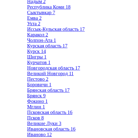
Надым
2
Республика Коми
18
Сыктывкар
7
Емва
2
Ухта
2
Иссык-Кульская область
17
Каракол
2
Чолпон-Ата
1
Курская область
17
Курск
14
Щигры
1
Курчатов
1
Новгородская область
17
Великий Новгород
11
Пестово
2
Боровичи
1
Брянская область
17
Брянск
9
Фокино
1
Мглин
1
Псковская область
16
Псков
8
Великие Луки
3
Ивановская область
16
Иваново
12