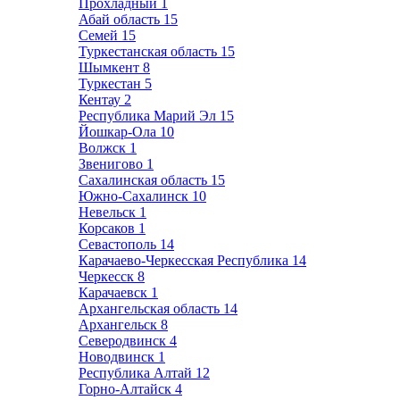
Прохладный
1
Абай область
15
Семей
15
Туркестанская область
15
Шымкент
8
Туркестан
5
Кентау
2
Республика Марий Эл
15
Йошкар-Ола
10
Волжск
1
Звенигово
1
Сахалинская область
15
Южно-Сахалинск
10
Невельск
1
Корсаков
1
Севастополь
14
Карачаево-Черкесская Республика
14
Черкесск
8
Карачаевск
1
Архангельская область
14
Архангельск
8
Северодвинск
4
Новодвинск
1
Республика Алтай
12
Горно-Алтайск
4