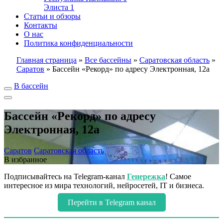
Элиста
1
Статьи и обзоры
Контакты
О нас
Политика конфиденциальности
Главная страница
»
Все бассейны
»
Саратовская область
»
Саратов
»
Бассейн «Рекорд» по адресу Электронная, 12а
В бассейн
Бассейн «Рекорд» по адресу
Электронная, 12а
Саратов
Саратовская область
В избранное
Подписывайтесь на Telegram-канал
Генережка
! Самое
интересное из мира технологий, нейросетей, IT и бизнеса.
Перейти в Telegram канал