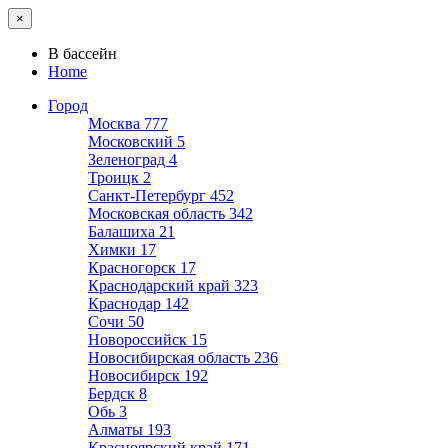
×
В бассейн
Home
Город
Москва
777
Московский
5
Зеленоград
4
Троицк
2
Санкт-Петербург
452
Московская область
342
Балашиха
21
Химки
17
Красногорск
17
Краснодарский край
323
Краснодар
142
Сочи
50
Новороссийск
15
Новосибирская область
236
Новосибирск
192
Бердск
8
Обь
3
Алматы
193
Красноярский край
171