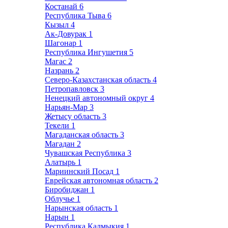
Костанай
6
Республика Тыва
6
Кызыл
4
Ак-Довурак
1
Шагонар
1
Республика Ингушетия
5
Магас
2
Назрань
2
Северо-Казахстанская область
4
Петропавловск
3
Ненецкий автономный округ
4
Нарьян-Мар
3
Жетысу область
3
Текели
1
Магаданская область
3
Магадан
2
Чувашская Республика
3
Алатырь
1
Мариинский Посад
1
Еврейская автономная область
2
Биробиджан
1
Облучье
1
Нарынская область
1
Нарын
1
Республика Калмыкия
1