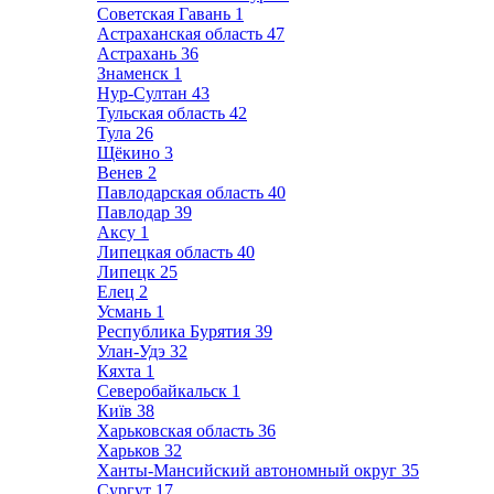
Советская Гавань
1
Астраханская область
47
Астрахань
36
Знаменск
1
Нур-Султан
43
Тульская область
42
Тула
26
Щёкино
3
Венев
2
Павлодарская область
40
Павлодар
39
Аксу
1
Липецкая область
40
Липецк
25
Елец
2
Усмань
1
Республика Бурятия
39
Улан-Удэ
32
Кяхта
1
Северобайкальск
1
Київ
38
Харьковская область
36
Харьков
32
Ханты-Мансийский автономный округ
35
Сургут
17