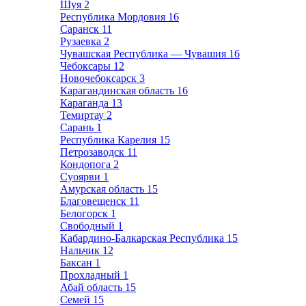
Шуя
2
Республика Мордовия
16
Саранск
11
Рузаевка
2
Чувашская Республика — Чувашия
16
Чебоксары
12
Новочебоксарск
3
Карагандинская область
16
Караганда
13
Темиртау
2
Сарань
1
Республика Карелия
15
Петрозаводск
11
Кондопога
2
Суоярви
1
Амурская область
15
Благовещенск
11
Белогорск
1
Свободный
1
Кабардино-Балкарская Республика
15
Нальчик
12
Баксан
1
Прохладный
1
Абай область
15
Семей
15