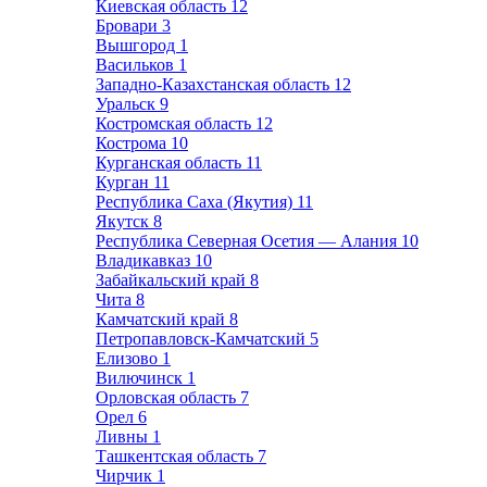
Киевская область
12
Бровари
3
Вышгород
1
Васильков
1
Западно-Казахстанская область
12
Уральск
9
Костромская область
12
Кострома
10
Курганская область
11
Курган
11
Республика Саха (Якутия)
11
Якутск
8
Республика Северная Осетия — Алания
10
Владикавказ
10
Забайкальский край
8
Чита
8
Камчатский край
8
Петропавловск-Камчатский
5
Елизово
1
Вилючинск
1
Орловская область
7
Орел
6
Ливны
1
Ташкентская область
7
Чирчик
1