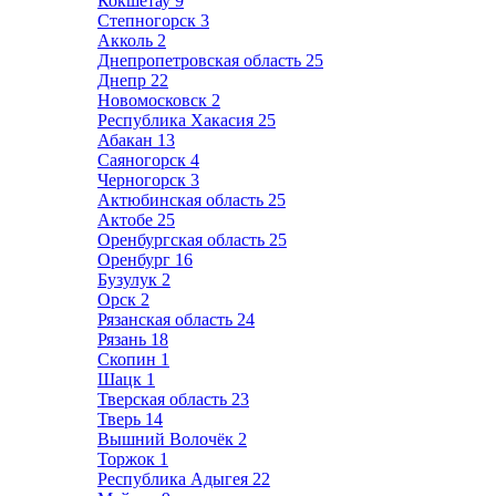
Кокшетау
9
Степногорск
3
Акколь
2
Днепропетровская область
25
Днепр
22
Новомосковск
2
Республика Хакасия
25
Абакан
13
Саяногорск
4
Черногорск
3
Актюбинская область
25
Актобе
25
Оренбургская область
25
Оренбург
16
Бузулук
2
Орск
2
Рязанская область
24
Рязань
18
Скопин
1
Шацк
1
Тверская область
23
Тверь
14
Вышний Волочёк
2
Торжок
1
Республика Адыгея
22