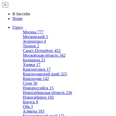
×
В бассейн
Home
Город
Москва
777
Московский
5
Зеленоград
4
Троицк
2
Санкт-Петербург
452
Московская область
342
Балашиха
21
Химки
17
Красногорск
17
Краснодарский край
323
Краснодар
142
Сочи
50
Новороссийск
15
Новосибирская область
236
Новосибирск
192
Бердск
8
Обь
3
Алматы
193
Красноярский край
171