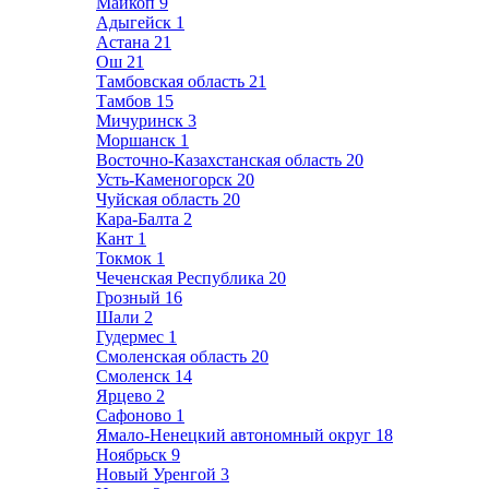
Майкоп
9
Адыгейск
1
Астана
21
Ош
21
Тамбовская область
21
Тамбов
15
Мичуринск
3
Моршанск
1
Восточно-Казахстанская область
20
Усть-Каменогорск
20
Чуйская область
20
Кара-Балта
2
Кант
1
Токмок
1
Чеченская Республика
20
Грозный
16
Шали
2
Гудермес
1
Смоленская область
20
Смоленск
14
Ярцево
2
Сафоново
1
Ямало-Ненецкий автономный округ
18
Ноябрьск
9
Новый Уренгой
3