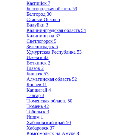
Каспийск
7
Белгородская область
59
Белгород
30
Старый Оскол
5
Валуйки
3
Калининградская область
54
Калининград
37
Светлогорск
5
Зеленоградск
5
Удмуртская Республика
53
Ижевск
42
Воткинск
2
Глазов
2
Бишкек
53
Алматинская область
52
Конаев
11
Капшагай
4
Талгар
3
Тюменская область
50
Тюмень
42
Тобольск
3
Ишим
1
Хабаровский край
50
Хабаровск
37
Комсомольск-на-Амуре
8