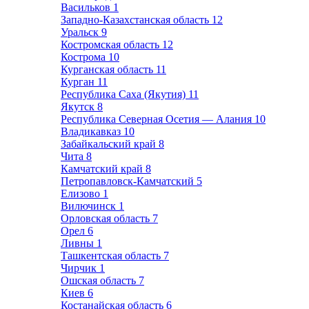
Васильков
1
Западно-Казахстанская область
12
Уральск
9
Костромская область
12
Кострома
10
Курганская область
11
Курган
11
Республика Саха (Якутия)
11
Якутск
8
Республика Северная Осетия — Алания
10
Владикавказ
10
Забайкальский край
8
Чита
8
Камчатский край
8
Петропавловск-Камчатский
5
Елизово
1
Вилючинск
1
Орловская область
7
Орел
6
Ливны
1
Ташкентская область
7
Чирчик
1
Ошская область
7
Киев
6
Костанайская область
6