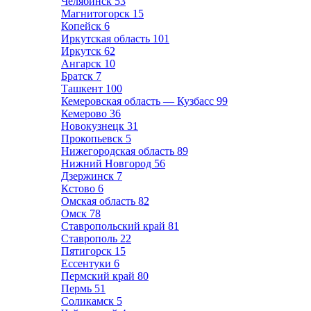
Челябинск
53
Магнитогорск
15
Копейск
6
Иркутская область
101
Иркутск
62
Ангарск
10
Братск
7
Ташкент
100
Кемеровская область — Кузбасс
99
Кемерово
36
Новокузнецк
31
Прокопьевск
5
Нижегородская область
89
Нижний Новгород
56
Дзержинск
7
Кстово
6
Омская область
82
Омск
78
Ставропольский край
81
Ставрополь
22
Пятигорск
15
Ессентуки
6
Пермский край
80
Пермь
51
Соликамск
5