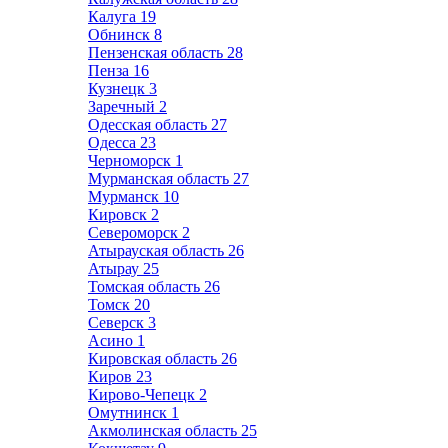
Калуга
19
Обнинск
8
Пензенская область
28
Пенза
16
Кузнецк
3
Заречный
2
Одесская область
27
Одесса
23
Черноморск
1
Мурманская область
27
Мурманск
10
Кировск
2
Североморск
2
Атырауская область
26
Атырау
25
Томская область
26
Томск
20
Северск
3
Асино
1
Кировская область
26
Киров
23
Кирово-Чепецк
2
Омутнинск
1
Акмолинская область
25