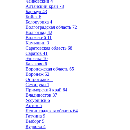
Чайковский
4
Алтайский край
78
Барнаул
43
Бийск
6
Белокуриха
4
Волгоградская область
72
Волгоград
42
Волжский
11
Камышин
3
Саратовская область
68
Саратов
41
Энгельс
10
Балаково
6
Воронежская область
65
Воронеж
52
Острогожск
1
Семилуки
1
Приморский край
64
Владивосток
37
Уссурийск
6
Артем
5
Ленинградская область
64
Гатчина
9
Выборг
5
Кудрово
4