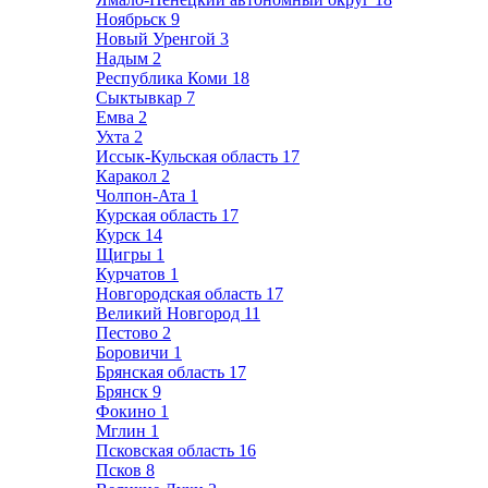
Ноябрьск
9
Новый Уренгой
3
Надым
2
Республика Коми
18
Сыктывкар
7
Емва
2
Ухта
2
Иссык-Кульская область
17
Каракол
2
Чолпон-Ата
1
Курская область
17
Курск
14
Щигры
1
Курчатов
1
Новгородская область
17
Великий Новгород
11
Пестово
2
Боровичи
1
Брянская область
17
Брянск
9
Фокино
1
Мглин
1
Псковская область
16
Псков
8