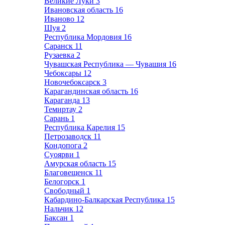
Великие Луки
3
Ивановская область
16
Иваново
12
Шуя
2
Республика Мордовия
16
Саранск
11
Рузаевка
2
Чувашская Республика — Чувашия
16
Чебоксары
12
Новочебоксарск
3
Карагандинская область
16
Караганда
13
Темиртау
2
Сарань
1
Республика Карелия
15
Петрозаводск
11
Кондопога
2
Суоярви
1
Амурская область
15
Благовещенск
11
Белогорск
1
Свободный
1
Кабардино-Балкарская Республика
15
Нальчик
12
Баксан
1