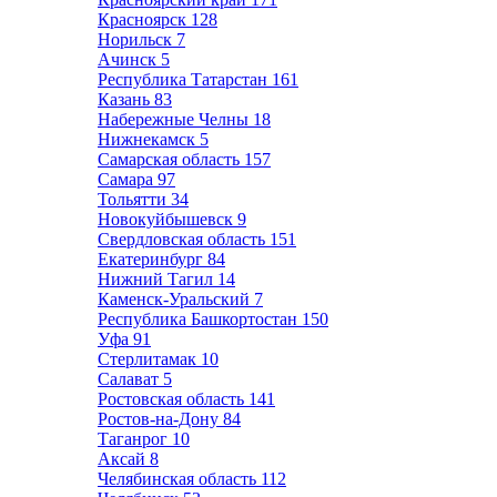
Красноярск
128
Норильск
7
Ачинск
5
Республика Татарстан
161
Казань
83
Набережные Челны
18
Нижнекамск
5
Самарская область
157
Самара
97
Тольятти
34
Новокуйбышевск
9
Свердловская область
151
Екатеринбург
84
Нижний Тагил
14
Каменск-Уральский
7
Республика Башкортостан
150
Уфа
91
Стерлитамак
10
Салават
5
Ростовская область
141
Ростов-на-Дону
84
Таганрог
10
Аксай
8
Челябинская область
112