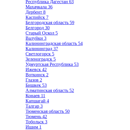
Республика Дагестан
63
Махачкала
36
Дербент
8
Каспийск
7
Белгородская область
59
Белгород
30
Старый Оскол
5
Валуйки
3
Калининградская область
54
Калининград
37
Светлогорск
5
Зеленоградск
5
Удмуртская Республика
53
Ижевск
42
Воткинск
2
Глазов
2
Бишкек
53
Алматинская область
52
Конаев
11
Капшагай
4
Талгар
3
Тюменская область
50
Тюмень
42
Тобольск
3
Ишим
1