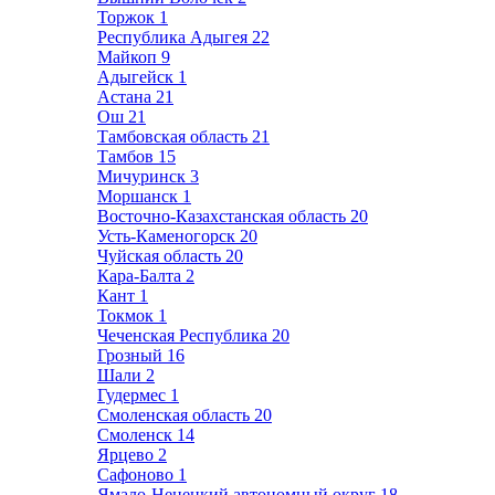
Торжок
1
Республика Адыгея
22
Майкоп
9
Адыгейск
1
Астана
21
Ош
21
Тамбовская область
21
Тамбов
15
Мичуринск
3
Моршанск
1
Восточно-Казахстанская область
20
Усть-Каменогорск
20
Чуйская область
20
Кара-Балта
2
Кант
1
Токмок
1
Чеченская Республика
20
Грозный
16
Шали
2
Гудермес
1
Смоленская область
20
Смоленск
14
Ярцево
2
Сафоново
1
Ямало-Ненецкий автономный округ
18