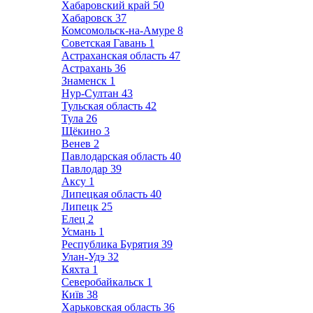
Хабаровский край
50
Хабаровск
37
Комсомольск-на-Амуре
8
Советская Гавань
1
Астраханская область
47
Астрахань
36
Знаменск
1
Нур-Султан
43
Тульская область
42
Тула
26
Щёкино
3
Венев
2
Павлодарская область
40
Павлодар
39
Аксу
1
Липецкая область
40
Липецк
25
Елец
2
Усмань
1
Республика Бурятия
39
Улан-Удэ
32
Кяхта
1
Северобайкальск
1
Київ
38
Харьковская область
36