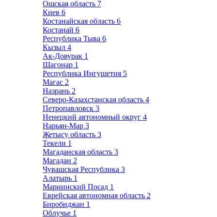
Ошская область
7
Киев
6
Костанайская область
6
Костанай
6
Республика Тыва
6
Кызыл
4
Ак-Довурак
1
Шагонар
1
Республика Ингушетия
5
Магас
2
Назрань
2
Северо-Казахстанская область
4
Петропавловск
3
Ненецкий автономный округ
4
Нарьян-Мар
3
Жетысу область
3
Текели
1
Магаданская область
3
Магадан
2
Чувашская Республика
3
Алатырь
1
Мариинский Посад
1
Еврейская автономная область
2
Биробиджан
1
Облучье
1