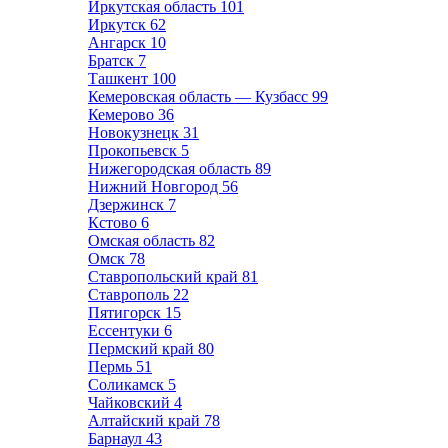
Иркутская область
101
Иркутск
62
Ангарск
10
Братск
7
Ташкент
100
Кемеровская область — Кузбасс
99
Кемерово
36
Новокузнецк
31
Прокопьевск
5
Нижегородская область
89
Нижний Новгород
56
Дзержинск
7
Кстово
6
Омская область
82
Омск
78
Ставропольский край
81
Ставрополь
22
Пятигорск
15
Ессентуки
6
Пермский край
80
Пермь
51
Соликамск
5
Чайковский
4
Алтайский край
78
Барнаул
43