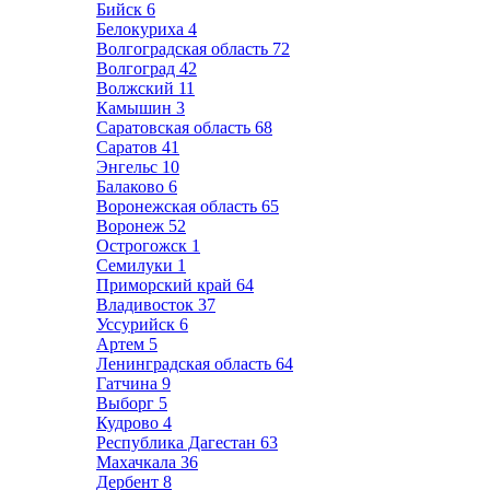
Бийск
6
Белокуриха
4
Волгоградская область
72
Волгоград
42
Волжский
11
Камышин
3
Саратовская область
68
Саратов
41
Энгельс
10
Балаково
6
Воронежская область
65
Воронеж
52
Острогожск
1
Семилуки
1
Приморский край
64
Владивосток
37
Уссурийск
6
Артем
5
Ленинградская область
64
Гатчина
9
Выборг
5
Кудрово
4
Республика Дагестан
63
Махачкала
36
Дербент
8