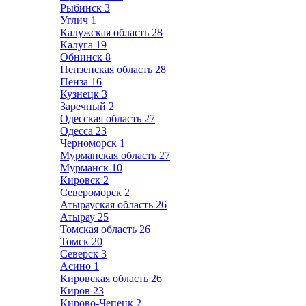
Рыбинск
3
Углич
1
Калужская область
28
Калуга
19
Обнинск
8
Пензенская область
28
Пенза
16
Кузнецк
3
Заречный
2
Одесская область
27
Одесса
23
Черноморск
1
Мурманская область
27
Мурманск
10
Кировск
2
Североморск
2
Атырауская область
26
Атырау
25
Томская область
26
Томск
20
Северск
3
Асино
1
Кировская область
26
Киров
23
Кирово-Чепецк
2