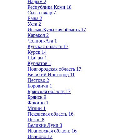
Надым
2
Республика Коми
18
Сыктывкар
7
Емва
2
Ухта
2
Иссык-Кульская область
17
Каракол
2
Чолпон-Ата
1
Курская область
17
Курск
14
Щигры
1
Курчатов
1
Новгородская область
17
Великий Новгород
11
Пестово
2
Боровичи
1
Брянская область
17
Брянск
9
Фокино
1
Мглин
1
Псковская область
16
Псков
8
Великие Луки
3
Ивановская область
16
Иваново
12