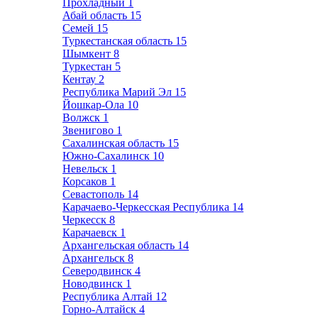
Прохладный
1
Абай область
15
Семей
15
Туркестанская область
15
Шымкент
8
Туркестан
5
Кентау
2
Республика Марий Эл
15
Йошкар-Ола
10
Волжск
1
Звенигово
1
Сахалинская область
15
Южно-Сахалинск
10
Невельск
1
Корсаков
1
Севастополь
14
Карачаево-Черкесская Республика
14
Черкесск
8
Карачаевск
1
Архангельская область
14
Архангельск
8
Северодвинск
4
Новодвинск
1
Республика Алтай
12
Горно-Алтайск
4