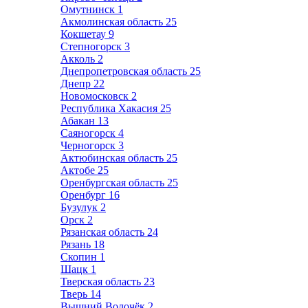
Омутнинск
1
Акмолинская область
25
Кокшетау
9
Степногорск
3
Акколь
2
Днепропетровская область
25
Днепр
22
Новомосковск
2
Республика Хакасия
25
Абакан
13
Саяногорск
4
Черногорск
3
Актюбинская область
25
Актобе
25
Оренбургская область
25
Оренбург
16
Бузулук
2
Орск
2
Рязанская область
24
Рязань
18
Скопин
1
Шацк
1
Тверская область
23
Тверь
14
Вышний Волочёк
2