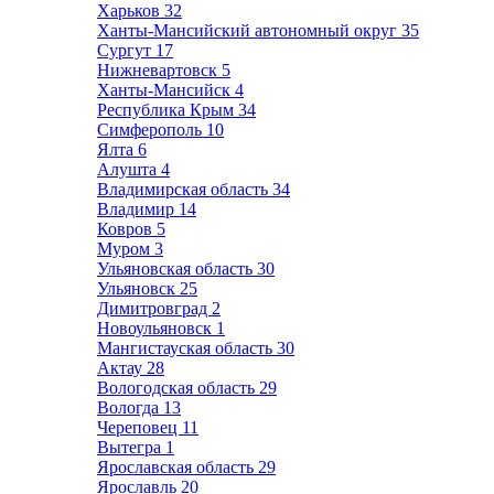
Харьков
32
Ханты-Мансийский автономный округ
35
Сургут
17
Нижневартовск
5
Ханты-Мансийск
4
Республика Крым
34
Симферополь
10
Ялта
6
Алушта
4
Владимирская область
34
Владимир
14
Ковров
5
Муром
3
Ульяновская область
30
Ульяновск
25
Димитровград
2
Новоульяновск
1
Мангистауская область
30
Актау
28
Вологодская область
29
Вологда
13
Череповец
11
Вытегра
1
Ярославская область
29
Ярославль
20