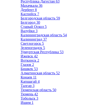
Республика Дагестан
63
Махачкала
36
Дербент
8
Каспийск
7
Белгородская область
59
Белгород
30
Старый Оскол
5
Валуйки
3
Калининградская область
54
Калининград
37
Светлогорск
5
Зеленоградск
5
Удмуртская Республика
53
Ижевск
42
Воткинск
2
Глазов
2
Бишкек
53
Алматинская область
52
Конаев
11
Капшагай
4
Талгар
3
Тюменская область
50
Тюмень
42
Тобольск
3
Ишим
1