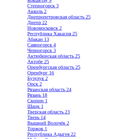
Кокшетау
9
Степногорск
3
Акколь
2
Днепропетровская область
25
Днепр
22
Новомосковск
2
Республика Хакасия
25
Абакан
13
Саяногорск
4
Черногорск
3
Актюбинская область
25
Актобе
25
Оренбургская область
25
Оренбург
16
Бузулук
2
Орск
2
Рязанская область
24
Рязань
18
Скопин
1
Шацк
1
Тверская область
23
Тверь
14
Вышний Волочёк
2
Торжок
1
Республика Адыгея
22