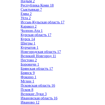
Надым
2
Республика Коми
18
Сыктывкар
7
Емва
2
Ухта
2
Иссык-Кульская область
17
Каракол
2
Чолпон-Ата
1
Курская область
17
Курск
14
Щигры
1
Курчатов
1
Новгородская область
17
Великий Новгород
11
Пестово
2
Боровичи
1
Брянская область
17
Брянск
9
Фокино
1
Мглин
1
Псковская область
16
Псков
8
Великие Луки
3
Ивановская область
16
Иваново
12