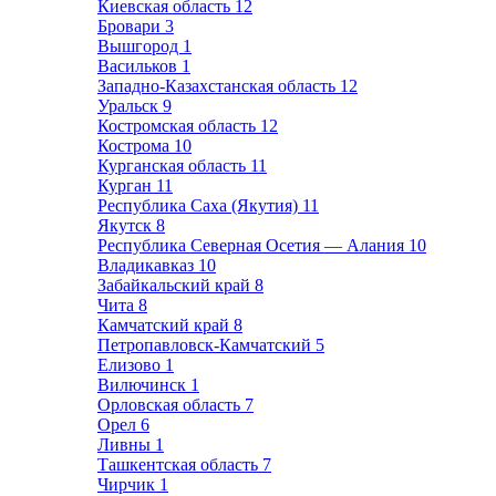
Киевская область
12
Бровари
3
Вышгород
1
Васильков
1
Западно-Казахстанская область
12
Уральск
9
Костромская область
12
Кострома
10
Курганская область
11
Курган
11
Республика Саха (Якутия)
11
Якутск
8
Республика Северная Осетия — Алания
10
Владикавказ
10
Забайкальский край
8
Чита
8
Камчатский край
8
Петропавловск-Камчатский
5
Елизово
1
Вилючинск
1
Орловская область
7
Орел
6
Ливны
1
Ташкентская область
7
Чирчик
1