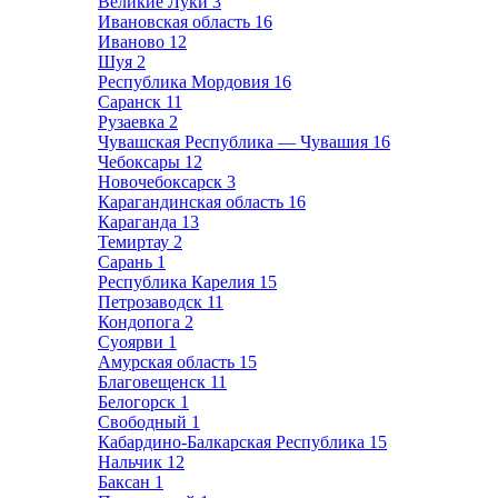
Великие Луки
3
Ивановская область
16
Иваново
12
Шуя
2
Республика Мордовия
16
Саранск
11
Рузаевка
2
Чувашская Республика — Чувашия
16
Чебоксары
12
Новочебоксарск
3
Карагандинская область
16
Караганда
13
Темиртау
2
Сарань
1
Республика Карелия
15
Петрозаводск
11
Кондопога
2
Суоярви
1
Амурская область
15
Благовещенск
11
Белогорск
1
Свободный
1
Кабардино-Балкарская Республика
15
Нальчик
12
Баксан
1