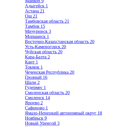
Майкоп
9
Адыгейск
1
Астана
21
Ош
21
Тамбовская область
21
Тамбов
15
Мичуринск
3
Моршанск
1
Восточно-Казахстанская область
20
Усть-Каменогорск
20
Чуйская область
20
Кара-Балта
2
Кант
1
Токмок
1
Чеченская Республика
20
Грозный
16
Шали
2
Гудермес
1
Смоленская область
20
Смоленск
14
Ярцево
2
Сафоново
1
Ямало-Ненецкий автономный округ
18
Ноябрьск
9
Новый Уренгой
3