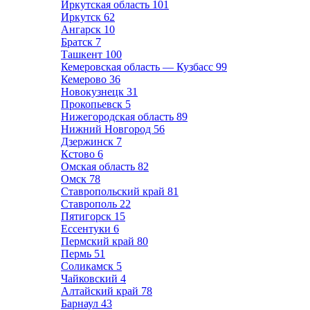
Иркутская область
101
Иркутск
62
Ангарск
10
Братск
7
Ташкент
100
Кемеровская область — Кузбасс
99
Кемерово
36
Новокузнецк
31
Прокопьевск
5
Нижегородская область
89
Нижний Новгород
56
Дзержинск
7
Кстово
6
Омская область
82
Омск
78
Ставропольский край
81
Ставрополь
22
Пятигорск
15
Ессентуки
6
Пермский край
80
Пермь
51
Соликамск
5
Чайковский
4
Алтайский край
78
Барнаул
43