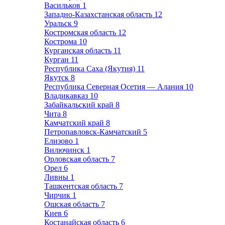
Васильков
1
Западно-Казахстанская область
12
Уральск
9
Костромская область
12
Кострома
10
Курганская область
11
Курган
11
Республика Саха (Якутия)
11
Якутск
8
Республика Северная Осетия — Алания
10
Владикавказ
10
Забайкальский край
8
Чита
8
Камчатский край
8
Петропавловск-Камчатский
5
Елизово
1
Вилючинск
1
Орловская область
7
Орел
6
Ливны
1
Ташкентская область
7
Чирчик
1
Ошская область
7
Киев
6
Костанайская область
6