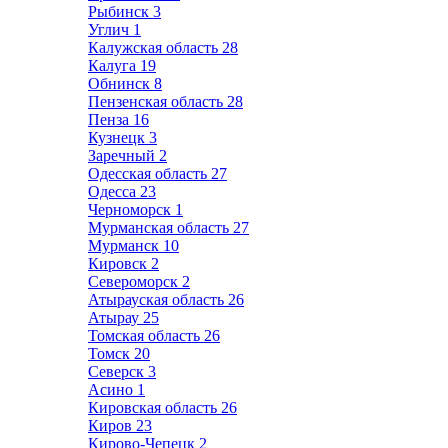
Рыбинск
3
Углич
1
Калужская область
28
Калуга
19
Обнинск
8
Пензенская область
28
Пенза
16
Кузнецк
3
Заречный
2
Одесская область
27
Одесса
23
Черноморск
1
Мурманская область
27
Мурманск
10
Кировск
2
Североморск
2
Атырауская область
26
Атырау
25
Томская область
26
Томск
20
Северск
3
Асино
1
Кировская область
26
Киров
23
Кирово-Чепецк
2