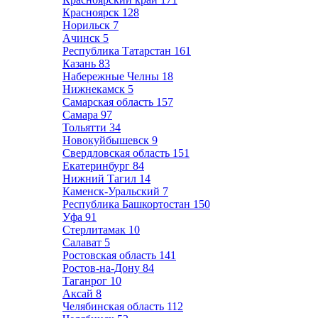
Красноярск
128
Норильск
7
Ачинск
5
Республика Татарстан
161
Казань
83
Набережные Челны
18
Нижнекамск
5
Самарская область
157
Самара
97
Тольятти
34
Новокуйбышевск
9
Свердловская область
151
Екатеринбург
84
Нижний Тагил
14
Каменск-Уральский
7
Республика Башкортостан
150
Уфа
91
Стерлитамак
10
Салават
5
Ростовская область
141
Ростов-на-Дону
84
Таганрог
10
Аксай
8
Челябинская область
112