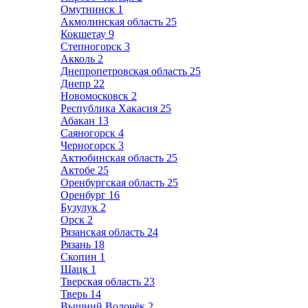
Омутнинск
1
Акмолинская область
25
Кокшетау
9
Степногорск
3
Акколь
2
Днепропетровская область
25
Днепр
22
Новомосковск
2
Республика Хакасия
25
Абакан
13
Саяногорск
4
Черногорск
3
Актюбинская область
25
Актобе
25
Оренбургская область
25
Оренбург
16
Бузулук
2
Орск
2
Рязанская область
24
Рязань
18
Скопин
1
Шацк
1
Тверская область
23
Тверь
14
Вышний Волочёк
2