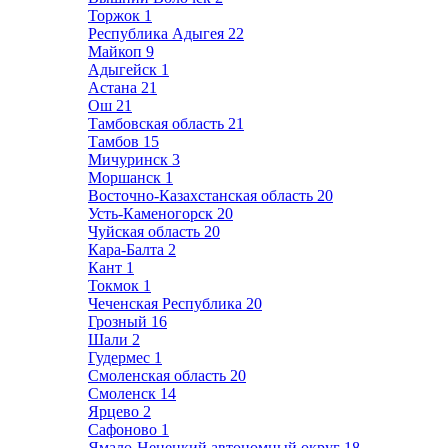
Торжок
1
Республика Адыгея
22
Майкоп
9
Адыгейск
1
Астана
21
Ош
21
Тамбовская область
21
Тамбов
15
Мичуринск
3
Моршанск
1
Восточно-Казахстанская область
20
Усть-Каменогорск
20
Чуйская область
20
Кара-Балта
2
Кант
1
Токмок
1
Чеченская Республика
20
Грозный
16
Шали
2
Гудермес
1
Смоленская область
20
Смоленск
14
Ярцево
2
Сафоново
1
Ямало-Ненецкий автономный округ
18