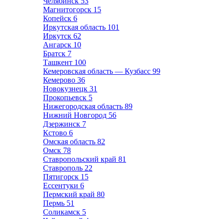
Челябинск
53
Магнитогорск
15
Копейск
6
Иркутская область
101
Иркутск
62
Ангарск
10
Братск
7
Ташкент
100
Кемеровская область — Кузбасс
99
Кемерово
36
Новокузнецк
31
Прокопьевск
5
Нижегородская область
89
Нижний Новгород
56
Дзержинск
7
Кстово
6
Омская область
82
Омск
78
Ставропольский край
81
Ставрополь
22
Пятигорск
15
Ессентуки
6
Пермский край
80
Пермь
51
Соликамск
5