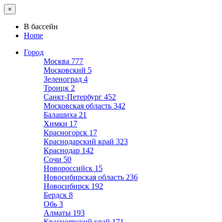
×
В бассейн
Home
Город
Москва
777
Московский
5
Зеленоград
4
Троицк
2
Санкт-Петербург
452
Московская область
342
Балашиха
21
Химки
17
Красногорск
17
Краснодарский край
323
Краснодар
142
Сочи
50
Новороссийск
15
Новосибирская область
236
Новосибирск
192
Бердск
8
Обь
3
Алматы
193
Красноярский край
171