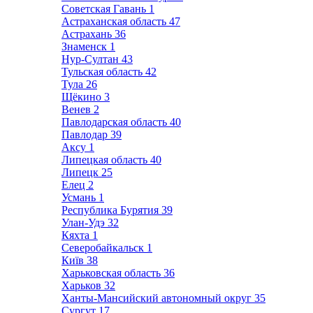
Советская Гавань
1
Астраханская область
47
Астрахань
36
Знаменск
1
Нур-Султан
43
Тульская область
42
Тула
26
Щёкино
3
Венев
2
Павлодарская область
40
Павлодар
39
Аксу
1
Липецкая область
40
Липецк
25
Елец
2
Усмань
1
Республика Бурятия
39
Улан-Удэ
32
Кяхта
1
Северобайкальск
1
Київ
38
Харьковская область
36
Харьков
32
Ханты-Мансийский автономный округ
35
Сургут
17