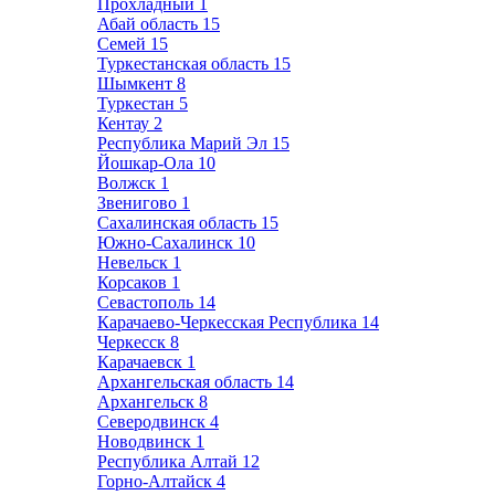
Прохладный
1
Абай область
15
Семей
15
Туркестанская область
15
Шымкент
8
Туркестан
5
Кентау
2
Республика Марий Эл
15
Йошкар-Ола
10
Волжск
1
Звенигово
1
Сахалинская область
15
Южно-Сахалинск
10
Невельск
1
Корсаков
1
Севастополь
14
Карачаево-Черкесская Республика
14
Черкесск
8
Карачаевск
1
Архангельская область
14
Архангельск
8
Северодвинск
4
Новодвинск
1
Республика Алтай
12
Горно-Алтайск
4