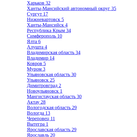
Харьков
32
Ханты-Мансийский автономный округ
35
Сургут
17
Нижневартовск
5
Ханты-Мансийск
4
Республика Крым
34
Симферополь
10
Ялта
6
Алушта
4
Владимирская область
34
Владимир
14
Ковров
5
Муром
3
Ульяновская область
30
Ульяновск
25
Димитровград
2
Новоульяновск
1
Мангистауская область
30
Актау
28
Вологодская область
29
Вологда
13
Череповец
11
Вытегра
1
Ярославская область
29
Ярославль
20