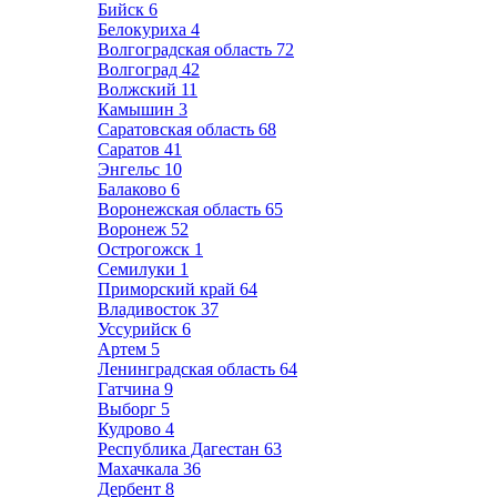
Бийск
6
Белокуриха
4
Волгоградская область
72
Волгоград
42
Волжский
11
Камышин
3
Саратовская область
68
Саратов
41
Энгельс
10
Балаково
6
Воронежская область
65
Воронеж
52
Острогожск
1
Семилуки
1
Приморский край
64
Владивосток
37
Уссурийск
6
Артем
5
Ленинградская область
64
Гатчина
9
Выборг
5
Кудрово
4
Республика Дагестан
63
Махачкала
36
Дербент
8