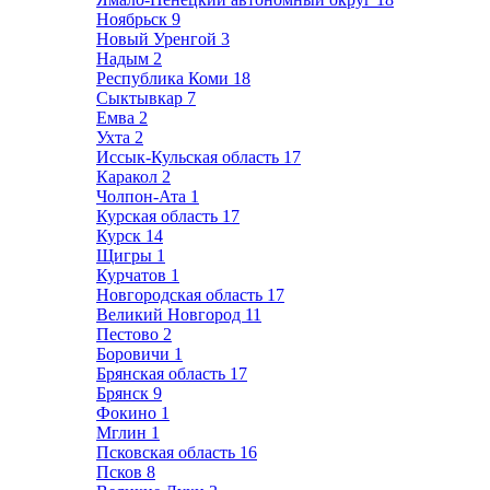
Ноябрьск
9
Новый Уренгой
3
Надым
2
Республика Коми
18
Сыктывкар
7
Емва
2
Ухта
2
Иссык-Кульская область
17
Каракол
2
Чолпон-Ата
1
Курская область
17
Курск
14
Щигры
1
Курчатов
1
Новгородская область
17
Великий Новгород
11
Пестово
2
Боровичи
1
Брянская область
17
Брянск
9
Фокино
1
Мглин
1
Псковская область
16
Псков
8