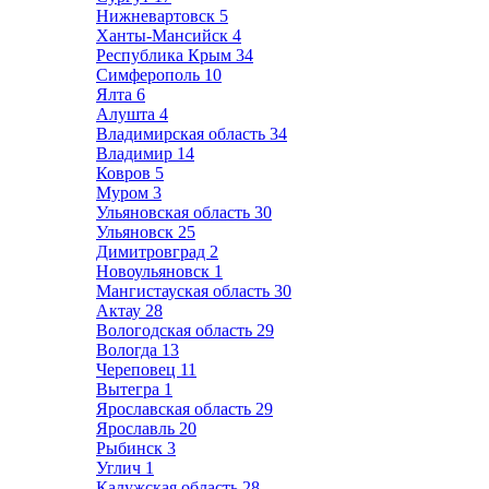
Нижневартовск
5
Ханты-Мансийск
4
Республика Крым
34
Симферополь
10
Ялта
6
Алушта
4
Владимирская область
34
Владимир
14
Ковров
5
Муром
3
Ульяновская область
30
Ульяновск
25
Димитровград
2
Новоульяновск
1
Мангистауская область
30
Актау
28
Вологодская область
29
Вологда
13
Череповец
11
Вытегра
1
Ярославская область
29
Ярославль
20
Рыбинск
3
Углич
1
Калужская область
28