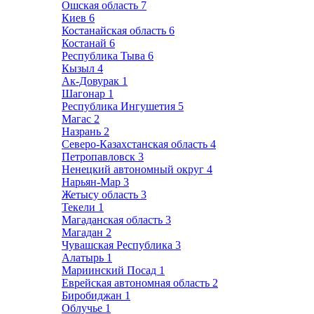
Ошская область
7
Киев
6
Костанайская область
6
Костанай
6
Республика Тыва
6
Кызыл
4
Ак-Довурак
1
Шагонар
1
Республика Ингушетия
5
Магас
2
Назрань
2
Северо-Казахстанская область
4
Петропавловск
3
Ненецкий автономный округ
4
Нарьян-Мар
3
Жетысу область
3
Текели
1
Магаданская область
3
Магадан
2
Чувашская Республика
3
Алатырь
1
Мариинский Посад
1
Еврейская автономная область
2
Биробиджан
1
Облучье
1