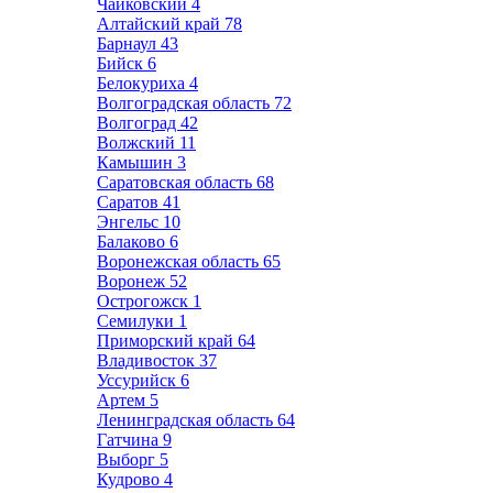
Чайковский
4
Алтайский край
78
Барнаул
43
Бийск
6
Белокуриха
4
Волгоградская область
72
Волгоград
42
Волжский
11
Камышин
3
Саратовская область
68
Саратов
41
Энгельс
10
Балаково
6
Воронежская область
65
Воронеж
52
Острогожск
1
Семилуки
1
Приморский край
64
Владивосток
37
Уссурийск
6
Артем
5
Ленинградская область
64
Гатчина
9
Выборг
5
Кудрово
4