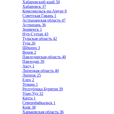
Хабаровский край
50
Хабаровск
37
Комсомольск-на-Амуре
8
Советская Гавань
1
Астраханская область
47
Астрахань
36
Знаменск
1
Нур-Султан
43
Тульская область
42
Тула
26
Щёкино
3
Венев
2
Павлодарская область
40
Павлодар
39
Аксу
1
Липецкая область
40
Липецк
25
Елец
2
Усмань
1
Республика Бурятия
39
Улан-Удэ
32
Кяхта
1
Северобайкальск
1
Київ
38
Харьковская область
36