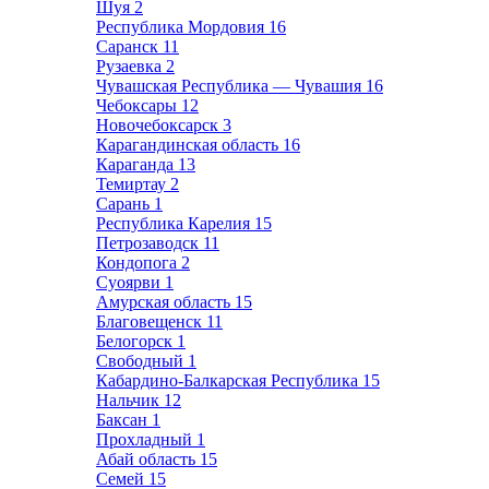
Шуя
2
Республика Мордовия
16
Саранск
11
Рузаевка
2
Чувашская Республика — Чувашия
16
Чебоксары
12
Новочебоксарск
3
Карагандинская область
16
Караганда
13
Темиртау
2
Сарань
1
Республика Карелия
15
Петрозаводск
11
Кондопога
2
Суоярви
1
Амурская область
15
Благовещенск
11
Белогорск
1
Свободный
1
Кабардино-Балкарская Республика
15
Нальчик
12
Баксан
1
Прохладный
1
Абай область
15
Семей
15