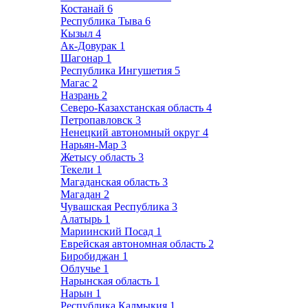
Костанай
6
Республика Тыва
6
Кызыл
4
Ак-Довурак
1
Шагонар
1
Республика Ингушетия
5
Магас
2
Назрань
2
Северо-Казахстанская область
4
Петропавловск
3
Ненецкий автономный округ
4
Нарьян-Мар
3
Жетысу область
3
Текели
1
Магаданская область
3
Магадан
2
Чувашская Республика
3
Алатырь
1
Мариинский Посад
1
Еврейская автономная область
2
Биробиджан
1
Облучье
1
Нарынская область
1
Нарын
1
Республика Калмыкия
1