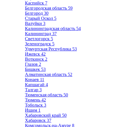
Каспийск
7
Белгородская область
59
Белгород
30
Старый Оскол
5
Валуйки
3
Калининградская область
54
Калининград
37
Светлогорск
5
Зеленоградск
5
Удмуртская Республика
53
Ижевск
42
Воткинск
2
Глазов
2
Бишкек
53
Алматинская область
52
Конаев
11
Капшагай
4
Талгар
3
Тюменская область
50
Тюмень
42
Тобольск
3
Ишим
1
Хабаровский край
50
Хабаровск
37
Комсомольск-на-Амуре
8