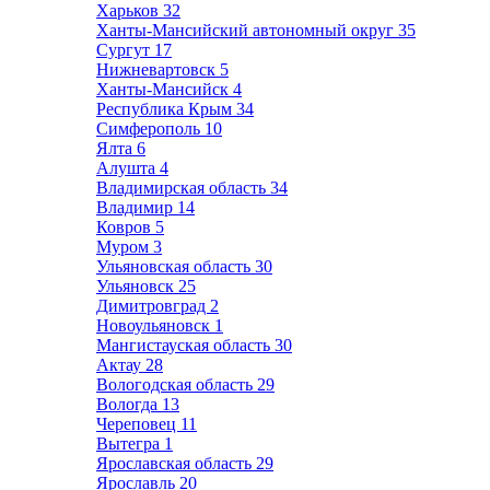
Харьков
32
Ханты-Мансийский автономный округ
35
Сургут
17
Нижневартовск
5
Ханты-Мансийск
4
Республика Крым
34
Симферополь
10
Ялта
6
Алушта
4
Владимирская область
34
Владимир
14
Ковров
5
Муром
3
Ульяновская область
30
Ульяновск
25
Димитровград
2
Новоульяновск
1
Мангистауская область
30
Актау
28
Вологодская область
29
Вологда
13
Череповец
11
Вытегра
1
Ярославская область
29
Ярославль
20