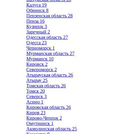
Калуга
19
Обнинск
8
Пензенская область
28
Пенза
16
Кузнецк
3
Заречный
2
Одесская область
27
Одесса
23
Черноморск
1
Мурманская область
27
Мурманск
10
Кировск
2
Североморск
2
Атырауская область
26
Атырау
25
Томская область
26
Томск
20
Северск
3
Асино
1
Кировская область
26
Киров
23
Кирово-Чепецк
2
Омутнинск
1
Акмолинская область
25