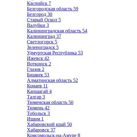
Каспийск
7
Белгородская область
59
Белгород
30
Старый Оскол
5
Валуйки
3
Калининградская область
54
Калининград
37
Светлогорск
5
Зеленоградск
5
Удмуртская Республика
53
Ижевск
42
Воткинск
2
Глазов
2
Бишкек
53
Алматинская область
52
Конаев
11
Капшагай
4
Талгар
3
Тюменская область
50
Тюмень
42
Тобольск
3
Ишим
1
Хабаровский край
50
Хабаровск
37
Комсомольск-на-Амуре
8