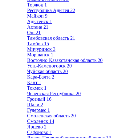
Торжок
1
Республика Адыгея
22
Майкоп
9
Адыгейск
1
Астана
21
Ош
21
Тамбовская область
21
Тамбов
15
Мичуринск
3
Моршанск
1
Восточно-Казахстанская область
20
Усть-Каменогорск
20
Чуйская область
20
Кара-Балта
2
Кант
1
Токмок
1
Чеченская Республика
20
Грозный
16
Шали
2
Гудермес
1
Смоленская область
20
Смоленск
14
Ярцево
2
Сафоново
1
Ямало-Ненецкий автономный округ
18