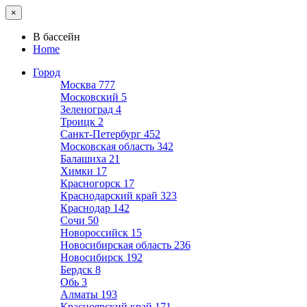
×
В бассейн
Home
Город
Москва
777
Московский
5
Зеленоград
4
Троицк
2
Санкт-Петербург
452
Московская область
342
Балашиха
21
Химки
17
Красногорск
17
Краснодарский край
323
Краснодар
142
Сочи
50
Новороссийск
15
Новосибирская область
236
Новосибирск
192
Бердск
8
Обь
3
Алматы
193
Красноярский край
171