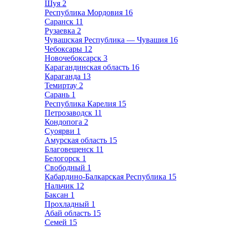
Шуя
2
Республика Мордовия
16
Саранск
11
Рузаевка
2
Чувашская Республика — Чувашия
16
Чебоксары
12
Новочебоксарск
3
Карагандинская область
16
Караганда
13
Темиртау
2
Сарань
1
Республика Карелия
15
Петрозаводск
11
Кондопога
2
Суоярви
1
Амурская область
15
Благовещенск
11
Белогорск
1
Свободный
1
Кабардино-Балкарская Республика
15
Нальчик
12
Баксан
1
Прохладный
1
Абай область
15
Семей
15