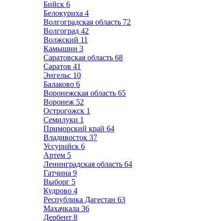
Бийск
6
Белокуриха
4
Волгоградская область
72
Волгоград
42
Волжский
11
Камышин
3
Саратовская область
68
Саратов
41
Энгельс
10
Балаково
6
Воронежская область
65
Воронеж
52
Острогожск
1
Семилуки
1
Приморский край
64
Владивосток
37
Уссурийск
6
Артем
5
Ленинградская область
64
Гатчина
9
Выборг
5
Кудрово
4
Республика Дагестан
63
Махачкала
36
Дербент
8