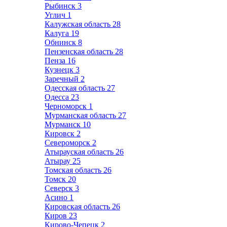
Рыбинск
3
Углич
1
Калужская область
28
Калуга
19
Обнинск
8
Пензенская область
28
Пенза
16
Кузнецк
3
Заречный
2
Одесская область
27
Одесса
23
Черноморск
1
Мурманская область
27
Мурманск
10
Кировск
2
Североморск
2
Атырауская область
26
Атырау
25
Томская область
26
Томск
20
Северск
3
Асино
1
Кировская область
26
Киров
23
Кирово-Чепецк
2