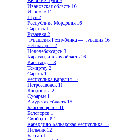
Великие Луки
3
Ивановская область
16
Иваново
12
Шуя
2
Республика Мордовия
16
Саранск
11
Рузаевка
2
Чувашская Республика — Чувашия
16
Чебоксары
12
Новочебоксарск
3
Карагандинская область
16
Караганда
13
Темиртау
2
Сарань
1
Республика Карелия
15
Петрозаводск
11
Кондопога
2
Суоярви
1
Амурская область
15
Благовещенск
11
Белогорск
1
Свободный
1
Кабардино-Балкарская Республика
15
Нальчик
12
Баксан
1