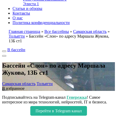
Элиста
1
Статьи и обзоры
Контакты
О нас
Политика конфиденциальности
Главная страница
»
Все бассейны
»
Самарская область
»
Тольятти
»
Бассейн «Слон» по адресу Маршала Жукова,
13Б ст1
В бассейн
Бассейн «Слон» по адресу Маршала
Жукова, 13Б ст1
Самарская область
Тольятти
В избранное
Подписывайтесь на Telegram-канал
Генережка
! Самое
интересное из мира технологий, нейросетей, IT и бизнеса.
Перейти в Telegram канал