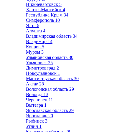
Нижневартовск
5
Ханты-Мансийск
4
Республика Крым
34
Симферополь
10
Ялта
6
Алушта
4
Владимирская область
34
Владимир
14
Ковров
5
Муром
3
Ульяновская область
30
Ульяновск
25
Димитровград
2
Новоульяновск
1
Мангистауская область
30
Актау
28
Вологодская область
29
Вологда
13
Череповец
11
Вытегра
1
Ярославская область
29
Ярославль
20
Рыбинск
3
Углич
1
Калужская область
28