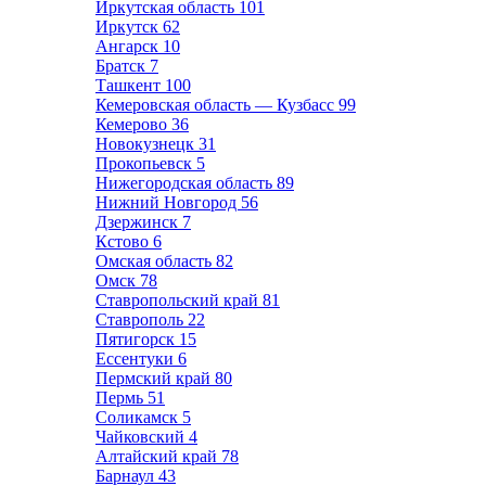
Иркутская область
101
Иркутск
62
Ангарск
10
Братск
7
Ташкент
100
Кемеровская область — Кузбасс
99
Кемерово
36
Новокузнецк
31
Прокопьевск
5
Нижегородская область
89
Нижний Новгород
56
Дзержинск
7
Кстово
6
Омская область
82
Омск
78
Ставропольский край
81
Ставрополь
22
Пятигорск
15
Ессентуки
6
Пермский край
80
Пермь
51
Соликамск
5
Чайковский
4
Алтайский край
78
Барнаул
43