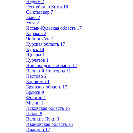
Надым
2
Республика Коми
18
Сыктывкар
7
Емва
2
Ухта
2
Иссык-Кульская область
17
Каракол
2
Чолпон-Ата
1
Курская область
17
Курск
14
Щигры
1
Курчатов
1
Новгородская область
17
Великий Новгород
11
Пестово
2
Боровичи
1
Брянская область
17
Брянск
9
Фокино
1
Мглин
1
Псковская область
16
Псков
8
Великие Луки
3
Ивановская область
16
Иваново
12