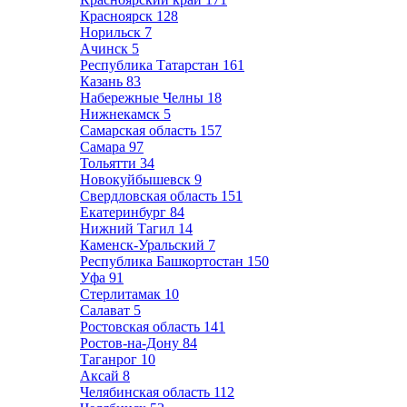
Красноярск
128
Норильск
7
Ачинск
5
Республика Татарстан
161
Казань
83
Набережные Челны
18
Нижнекамск
5
Самарская область
157
Самара
97
Тольятти
34
Новокуйбышевск
9
Свердловская область
151
Екатеринбург
84
Нижний Тагил
14
Каменск-Уральский
7
Республика Башкортостан
150
Уфа
91
Стерлитамак
10
Салават
5
Ростовская область
141
Ростов-на-Дону
84
Таганрог
10
Аксай
8
Челябинская область
112