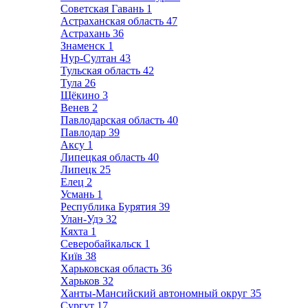
Советская Гавань
1
Астраханская область
47
Астрахань
36
Знаменск
1
Нур-Султан
43
Тульская область
42
Тула
26
Щёкино
3
Венев
2
Павлодарская область
40
Павлодар
39
Аксу
1
Липецкая область
40
Липецк
25
Елец
2
Усмань
1
Республика Бурятия
39
Улан-Удэ
32
Кяхта
1
Северобайкальск
1
Київ
38
Харьковская область
36
Харьков
32
Ханты-Мансийский автономный округ
35
Сургут
17