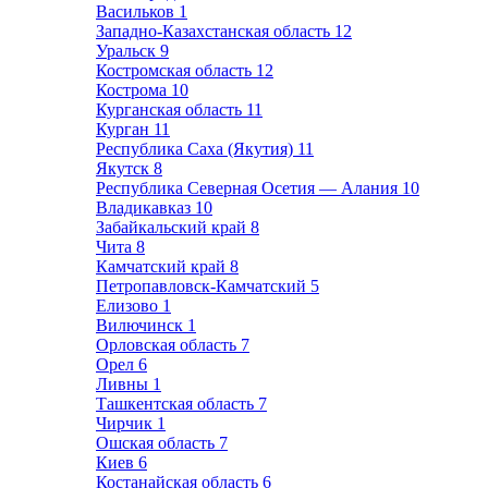
Васильков
1
Западно-Казахстанская область
12
Уральск
9
Костромская область
12
Кострома
10
Курганская область
11
Курган
11
Республика Саха (Якутия)
11
Якутск
8
Республика Северная Осетия — Алания
10
Владикавказ
10
Забайкальский край
8
Чита
8
Камчатский край
8
Петропавловск-Камчатский
5
Елизово
1
Вилючинск
1
Орловская область
7
Орел
6
Ливны
1
Ташкентская область
7
Чирчик
1
Ошская область
7
Киев
6
Костанайская область
6