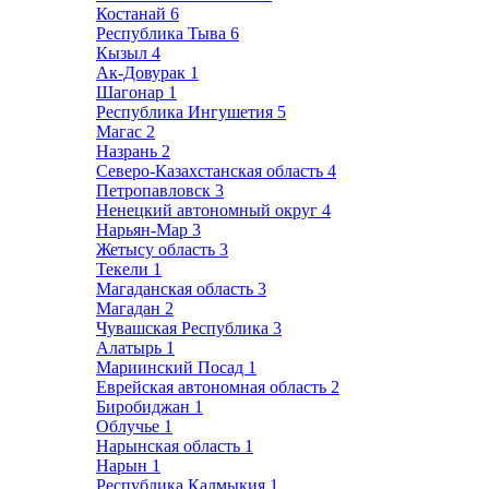
Костанай
6
Республика Тыва
6
Кызыл
4
Ак-Довурак
1
Шагонар
1
Республика Ингушетия
5
Магас
2
Назрань
2
Северо-Казахстанская область
4
Петропавловск
3
Ненецкий автономный округ
4
Нарьян-Мар
3
Жетысу область
3
Текели
1
Магаданская область
3
Магадан
2
Чувашская Республика
3
Алатырь
1
Мариинский Посад
1
Еврейская автономная область
2
Биробиджан
1
Облучье
1
Нарынская область
1
Нарын
1
Республика Калмыкия
1