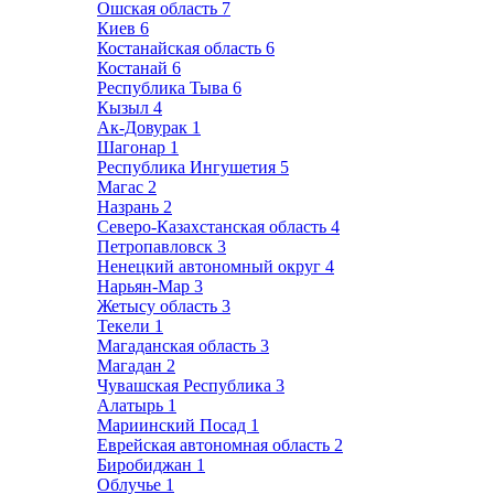
Ошская область
7
Киев
6
Костанайская область
6
Костанай
6
Республика Тыва
6
Кызыл
4
Ак-Довурак
1
Шагонар
1
Республика Ингушетия
5
Магас
2
Назрань
2
Северо-Казахстанская область
4
Петропавловск
3
Ненецкий автономный округ
4
Нарьян-Мар
3
Жетысу область
3
Текели
1
Магаданская область
3
Магадан
2
Чувашская Республика
3
Алатырь
1
Мариинский Посад
1
Еврейская автономная область
2
Биробиджан
1
Облучье
1