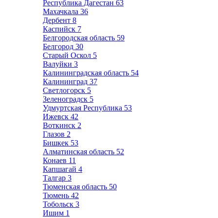
Республика Дагестан
63
Махачкала
36
Дербент
8
Каспийск
7
Белгородская область
59
Белгород
30
Старый Оскол
5
Валуйки
3
Калининградская область
54
Калининград
37
Светлогорск
5
Зеленоградск
5
Удмуртская Республика
53
Ижевск
42
Воткинск
2
Глазов
2
Бишкек
53
Алматинская область
52
Конаев
11
Капшагай
4
Талгар
3
Тюменская область
50
Тюмень
42
Тобольск
3
Ишим
1