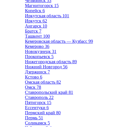
Челябинск
53
Магнитогорск
15
Копейск
6
Иркутская область
101
Иркутск
62
Ангарск
10
Братск
7
Ташкент
100
Кемеровская область — Кузбасс
99
Кемерово
36
Новокузнецк
31
Прокопьевск
5
Нижегородская область
89
Нижний Новгород
56
Дзержинск
7
Кстово
6
Омская область
82
Омск
78
Ставропольский край
81
Ставрополь
22
Пятигорск
15
Ессентуки
6
Пермский край
80
Пермь
51
Соликамск
5