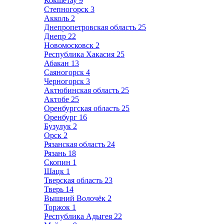
Кокшетау
9
Степногорск
3
Акколь
2
Днепропетровская область
25
Днепр
22
Новомосковск
2
Республика Хакасия
25
Абакан
13
Саяногорск
4
Черногорск
3
Актюбинская область
25
Актобе
25
Оренбургская область
25
Оренбург
16
Бузулук
2
Орск
2
Рязанская область
24
Рязань
18
Скопин
1
Шацк
1
Тверская область
23
Тверь
14
Вышний Волочёк
2
Торжок
1
Республика Адыгея
22