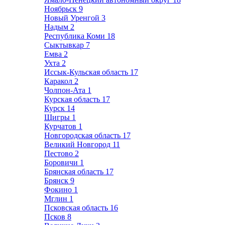
Ноябрьск
9
Новый Уренгой
3
Надым
2
Республика Коми
18
Сыктывкар
7
Емва
2
Ухта
2
Иссык-Кульская область
17
Каракол
2
Чолпон-Ата
1
Курская область
17
Курск
14
Щигры
1
Курчатов
1
Новгородская область
17
Великий Новгород
11
Пестово
2
Боровичи
1
Брянская область
17
Брянск
9
Фокино
1
Мглин
1
Псковская область
16
Псков
8