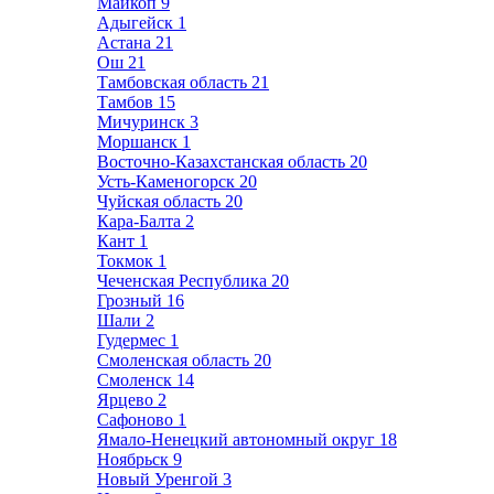
Майкоп
9
Адыгейск
1
Астана
21
Ош
21
Тамбовская область
21
Тамбов
15
Мичуринск
3
Моршанск
1
Восточно-Казахстанская область
20
Усть-Каменогорск
20
Чуйская область
20
Кара-Балта
2
Кант
1
Токмок
1
Чеченская Республика
20
Грозный
16
Шали
2
Гудермес
1
Смоленская область
20
Смоленск
14
Ярцево
2
Сафоново
1
Ямало-Ненецкий автономный округ
18
Ноябрьск
9
Новый Уренгой
3