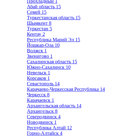
Прохладный
1
Абай область
15
Семей
15
Туркестанская область
15
Шымкент
8
Туркестан
5
Кентау
2
Республика Марий Эл
15
Йошкар-Ола
10
Волжск
1
Звенигово
1
Сахалинская область
15
Южно-Сахалинск
10
Невельск
1
Корсаков
1
Севастополь
14
Карачаево-Черкесская Республика
14
Черкесск
8
Карачаевск
1
Архангельская область
14
Архангельск
8
Северодвинск
4
Новодвинск
1
Республика Алтай
12
Горно-Алтайск
4