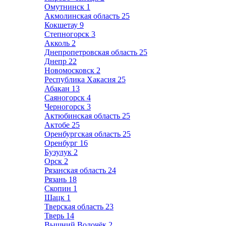
Омутнинск
1
Акмолинская область
25
Кокшетау
9
Степногорск
3
Акколь
2
Днепропетровская область
25
Днепр
22
Новомосковск
2
Республика Хакасия
25
Абакан
13
Саяногорск
4
Черногорск
3
Актюбинская область
25
Актобе
25
Оренбургская область
25
Оренбург
16
Бузулук
2
Орск
2
Рязанская область
24
Рязань
18
Скопин
1
Шацк
1
Тверская область
23
Тверь
14
Вышний Волочёк
2