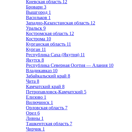
Киевская область
12
Бровари
3
Вышгород
1
Васильков
1
Западно-Казахстанская область
12
Уральск
9
Костромская область
12
Кострома
10
Курганская область
11
Курган
11
Республика Саха (Якутия)
11
Якутск
8
Республика Северная Осетия — Алания
10
Владикавказ
10
Забайкальский край
8
Чита
8
Камчатский край
8
Петропавловск-Камчатский
5
Елизово
1
Вилючинск
1
Орловская область
7
Орел
6
Ливны
1
Ташкентская область
7
Чирчик
1