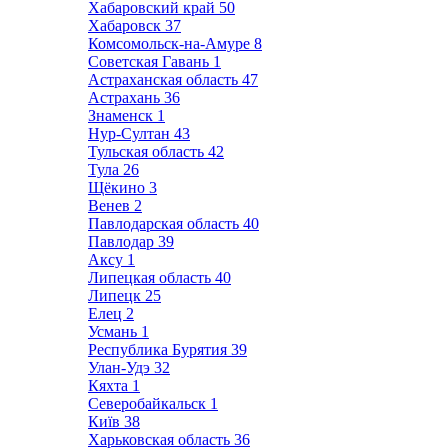
Хабаровский край
50
Хабаровск
37
Комсомольск-на-Амуре
8
Советская Гавань
1
Астраханская область
47
Астрахань
36
Знаменск
1
Нур-Султан
43
Тульская область
42
Тула
26
Щёкино
3
Венев
2
Павлодарская область
40
Павлодар
39
Аксу
1
Липецкая область
40
Липецк
25
Елец
2
Усмань
1
Республика Бурятия
39
Улан-Удэ
32
Кяхта
1
Северобайкальск
1
Київ
38
Харьковская область
36