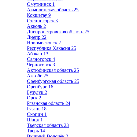
Омутнинск
1
Акмолинская область
25
Кокшетау
9
Степногорск
3
Акколь
2
Днепропетровская область
25
Днепр
22
Новомосковск
2
Республика Хакасия
25
Абакан
13
Саяногорск
4
Черногорск
3
Актюбинская область
25
Актобе
25
Оренбургская область
25
Оренбург
16
Бузулук
2
Орск
2
Рязанская область
24
Рязань
18
Скопин
1
Шацк
1
Тверская область
23
Тверь
14
Вышний Волочёк
2