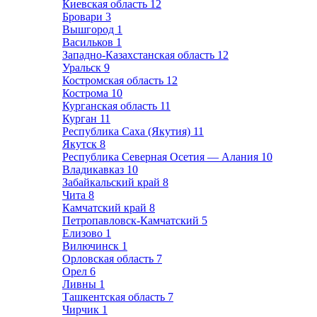
Киевская область
12
Бровари
3
Вышгород
1
Васильков
1
Западно-Казахстанская область
12
Уральск
9
Костромская область
12
Кострома
10
Курганская область
11
Курган
11
Республика Саха (Якутия)
11
Якутск
8
Республика Северная Осетия — Алания
10
Владикавказ
10
Забайкальский край
8
Чита
8
Камчатский край
8
Петропавловск-Камчатский
5
Елизово
1
Вилючинск
1
Орловская область
7
Орел
6
Ливны
1
Ташкентская область
7
Чирчик
1