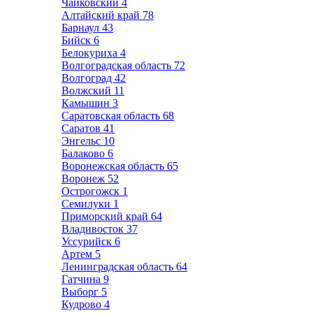
Чайковский
4
Алтайский край
78
Барнаул
43
Бийск
6
Белокуриха
4
Волгоградская область
72
Волгоград
42
Волжский
11
Камышин
3
Саратовская область
68
Саратов
41
Энгельс
10
Балаково
6
Воронежская область
65
Воронеж
52
Острогожск
1
Семилуки
1
Приморский край
64
Владивосток
37
Уссурийск
6
Артем
5
Ленинградская область
64
Гатчина
9
Выборг
5
Кудрово
4