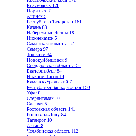
Красноярск
128
Норильск
7
Ачинск
5
Республика Татарстан
161
Казань
83
Набережные Челны
18
Нижнекамск
5
Самарская область
157
Самара
97
Тольятти
34
Новокуйбышевск
9
Свердловская область
151
Екатеринбург
84
Нижний Тагил
14
Каменск-Уральский
7
Республика Башкортостан
150
Уфа
91
Стерлитамак
10
Салават
5
Ростовская область
141
Ростов-на-Дону
84
Таганрог
10
Аксай
8
Челябинская область
112