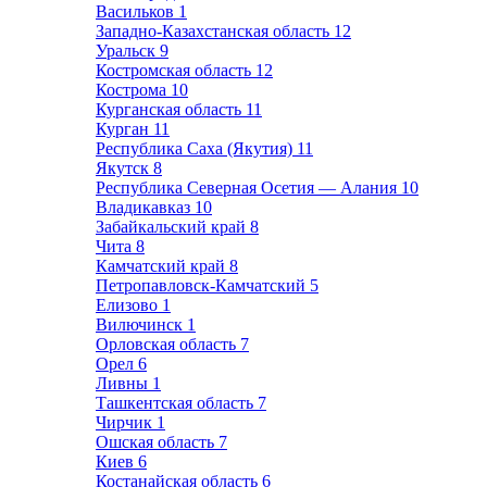
Васильков
1
Западно-Казахстанская область
12
Уральск
9
Костромская область
12
Кострома
10
Курганская область
11
Курган
11
Республика Саха (Якутия)
11
Якутск
8
Республика Северная Осетия — Алания
10
Владикавказ
10
Забайкальский край
8
Чита
8
Камчатский край
8
Петропавловск-Камчатский
5
Елизово
1
Вилючинск
1
Орловская область
7
Орел
6
Ливны
1
Ташкентская область
7
Чирчик
1
Ошская область
7
Киев
6
Костанайская область
6