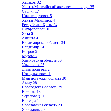
Харьков
32
Ханты-Мансийский автономный округ
35
Сургут
17
Нижневартовск
5
Ханты-Мансийск
4
Республика Крым
34
Симферополь
10
Ялта
6
Алушта
4
Владимирская область
34
Владимир
14
Ковров
5
Муром
3
Ульяновская область
30
Ульяновск
25
Димитровград
2
Новоульяновск
1
Мангистауская область
30
Актау
28
Вологодская область
29
Вологда
13
Череповец
11
Вытегра
1
Ярославская область
29
Ярославль
20