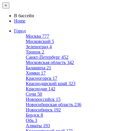
×
В бассейн
Home
Город
Москва
777
Московский
5
Зеленоград
4
Троицк
2
Санкт-Петербург
452
Московская область
342
Балашиха
21
Химки
17
Красногорск
17
Краснодарский край
323
Краснодар
142
Сочи
50
Новороссийск
15
Новосибирская область
236
Новосибирск
192
Бердск
8
Обь
3
Алматы
193
Красноярский край
171