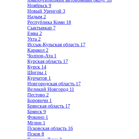
Ноябрьск
9
Новый Уренгой
3
Надым
2
Республика Коми
18
Сыктывкар
7
Емва
2
Ухта
2
Иссык-Кульская область
17
Каракол
2
Чолпон-Ата
1
Курская область
17
Курск
14
Щигры
1
Курчатов
1
Новгородская область
17
Великий Новгород
11
Пестово
2
Боровичи
1
Брянская область
17
Брянск
9
Фокино
1
Мглин
1
Псковская область
16
Псков
8