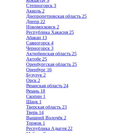
Кокшетау
9
Степногорск
3
Акколь
2
Днепропетровская область
25
Днепр
22
Новомосковск
2
Республика Хакасия
25
Абакан
13
Саяногорск
4
Черногорск
3
Актюбинская область
25
Актобе
25
Оренбургская область
25
Оренбург
16
Бузулук
2
Орск
2
Рязанская область
24
Рязань
18
Скопин
1
Шацк
1
Тверская область
23
Тверь
14
Вышний Волочёк
2
Торжок
1
Республика Адыгея
22