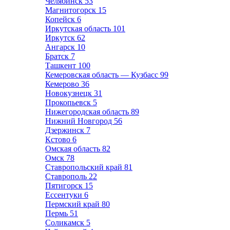
Челябинск
53
Магнитогорск
15
Копейск
6
Иркутская область
101
Иркутск
62
Ангарск
10
Братск
7
Ташкент
100
Кемеровская область — Кузбасс
99
Кемерово
36
Новокузнецк
31
Прокопьевск
5
Нижегородская область
89
Нижний Новгород
56
Дзержинск
7
Кстово
6
Омская область
82
Омск
78
Ставропольский край
81
Ставрополь
22
Пятигорск
15
Ессентуки
6
Пермский край
80
Пермь
51
Соликамск
5