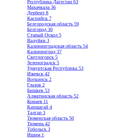
Республика Дагестан
63
Махачкала
36
Дербент
8
Каспийск
7
Белгородская область
59
Белгород
30
Старый Оскол
5
Валуйки
3
Калининградская область
54
Калининград
37
Светлогорск
5
Зеленоградск
5
Удмуртская Республика
53
Ижевск
42
Воткинск
2
Глазов
2
Бишкек
53
Алматинская область
52
Конаев
11
Капшагай
4
Талгар
3
Тюменская область
50
Тюмень
42
Тобольск
3
Ишим
1