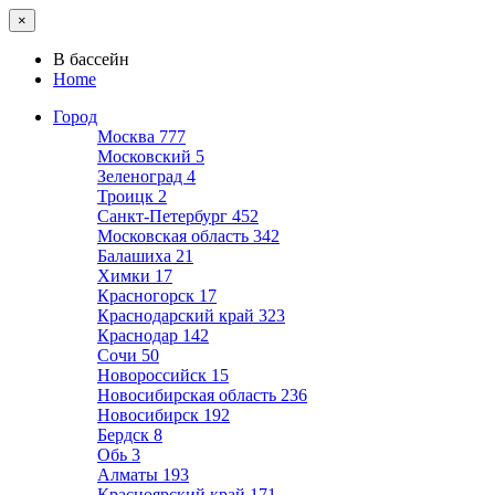
×
В бассейн
Home
Город
Москва
777
Московский
5
Зеленоград
4
Троицк
2
Санкт-Петербург
452
Московская область
342
Балашиха
21
Химки
17
Красногорск
17
Краснодарский край
323
Краснодар
142
Сочи
50
Новороссийск
15
Новосибирская область
236
Новосибирск
192
Бердск
8
Обь
3
Алматы
193
Красноярский край
171