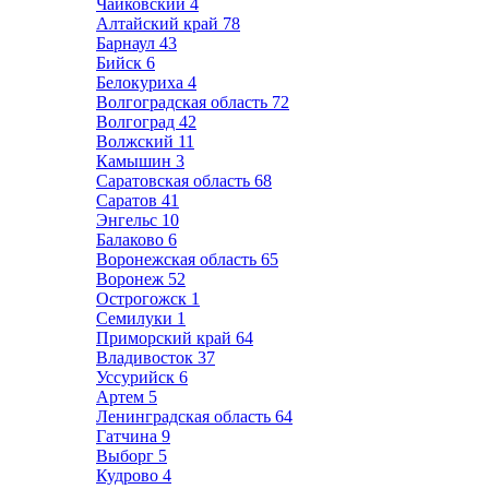
Чайковский
4
Алтайский край
78
Барнаул
43
Бийск
6
Белокуриха
4
Волгоградская область
72
Волгоград
42
Волжский
11
Камышин
3
Саратовская область
68
Саратов
41
Энгельс
10
Балаково
6
Воронежская область
65
Воронеж
52
Острогожск
1
Семилуки
1
Приморский край
64
Владивосток
37
Уссурийск
6
Артем
5
Ленинградская область
64
Гатчина
9
Выборг
5
Кудрово
4