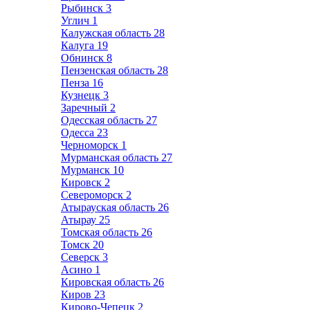
Рыбинск
3
Углич
1
Калужская область
28
Калуга
19
Обнинск
8
Пензенская область
28
Пенза
16
Кузнецк
3
Заречный
2
Одесская область
27
Одесса
23
Черноморск
1
Мурманская область
27
Мурманск
10
Кировск
2
Североморск
2
Атырауская область
26
Атырау
25
Томская область
26
Томск
20
Северск
3
Асино
1
Кировская область
26
Киров
23
Кирово-Чепецк
2