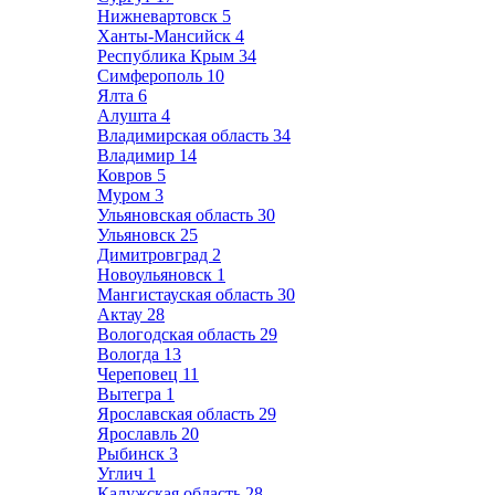
Нижневартовск
5
Ханты-Мансийск
4
Республика Крым
34
Симферополь
10
Ялта
6
Алушта
4
Владимирская область
34
Владимир
14
Ковров
5
Муром
3
Ульяновская область
30
Ульяновск
25
Димитровград
2
Новоульяновск
1
Мангистауская область
30
Актау
28
Вологодская область
29
Вологда
13
Череповец
11
Вытегра
1
Ярославская область
29
Ярославль
20
Рыбинск
3
Углич
1
Калужская область
28