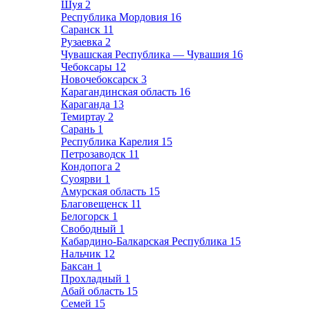
Шуя
2
Республика Мордовия
16
Саранск
11
Рузаевка
2
Чувашская Республика — Чувашия
16
Чебоксары
12
Новочебоксарск
3
Карагандинская область
16
Караганда
13
Темиртау
2
Сарань
1
Республика Карелия
15
Петрозаводск
11
Кондопога
2
Суоярви
1
Амурская область
15
Благовещенск
11
Белогорск
1
Свободный
1
Кабардино-Балкарская Республика
15
Нальчик
12
Баксан
1
Прохладный
1
Абай область
15
Семей
15