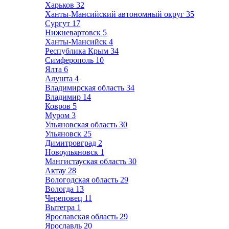
Харьков
32
Ханты-Мансийский автономный округ
35
Сургут
17
Нижневартовск
5
Ханты-Мансийск
4
Республика Крым
34
Симферополь
10
Ялта
6
Алушта
4
Владимирская область
34
Владимир
14
Ковров
5
Муром
3
Ульяновская область
30
Ульяновск
25
Димитровград
2
Новоульяновск
1
Мангистауская область
30
Актау
28
Вологодская область
29
Вологда
13
Череповец
11
Вытегра
1
Ярославская область
29
Ярославль
20