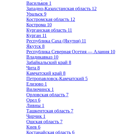
Васильков
1
Западно-Казахстанская область
12
Уральск
9
Костромская область
12
Кострома
10
Курганская область
11
Курган
11
Республика Саха (Якутия)
11
Якутск
8
Республика Северная Осетия — Алания
10
Владикавказ
10
Забайкальский край
8
Чита
8
Камчатский край
8
Петропавловск-Камчатский
5
Елизово
1
Вилючинск
1
Орловская область
7
Орел
6
Ливны
1
Ташкентская область
7
Чирчик
1
Ошская область
7
Киев
6
Костанайская область
6