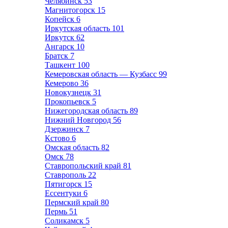
Челябинск
53
Магнитогорск
15
Копейск
6
Иркутская область
101
Иркутск
62
Ангарск
10
Братск
7
Ташкент
100
Кемеровская область — Кузбасс
99
Кемерово
36
Новокузнецк
31
Прокопьевск
5
Нижегородская область
89
Нижний Новгород
56
Дзержинск
7
Кстово
6
Омская область
82
Омск
78
Ставропольский край
81
Ставрополь
22
Пятигорск
15
Ессентуки
6
Пермский край
80
Пермь
51
Соликамск
5