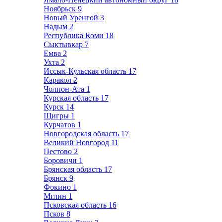
Ноябрьск
9
Новый Уренгой
3
Надым
2
Республика Коми
18
Сыктывкар
7
Емва
2
Ухта
2
Иссык-Кульская область
17
Каракол
2
Чолпон-Ата
1
Курская область
17
Курск
14
Щигры
1
Курчатов
1
Новгородская область
17
Великий Новгород
11
Пестово
2
Боровичи
1
Брянская область
17
Брянск
9
Фокино
1
Мглин
1
Псковская область
16
Псков
8