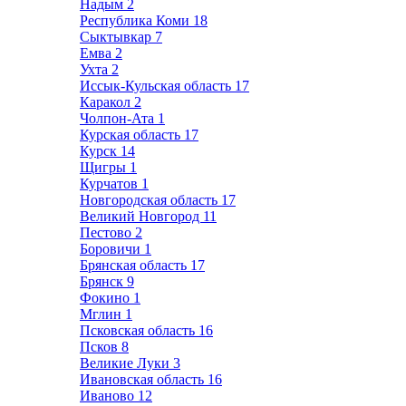
Надым
2
Республика Коми
18
Сыктывкар
7
Емва
2
Ухта
2
Иссык-Кульская область
17
Каракол
2
Чолпон-Ата
1
Курская область
17
Курск
14
Щигры
1
Курчатов
1
Новгородская область
17
Великий Новгород
11
Пестово
2
Боровичи
1
Брянская область
17
Брянск
9
Фокино
1
Мглин
1
Псковская область
16
Псков
8
Великие Луки
3
Ивановская область
16
Иваново
12