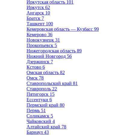
Иркутская область
101
Иркутск
62
Ангарск
10
Братск
7
Ташкент
100
Кемеровская область — Кузбасс
99
Кемерово
36
Новокузнецк
31
Прокопьевск
5
Нижегородская область
89
Нижний Новгород
56
Дзержинск
7
Кстово
6
Омская область
82
Омск
78
Ставропольский край
81
Ставрополь
22
Пятигорск
15
Ессентуки
6
Пермский край
80
Пермь
51
Соликамск
5
Чайковский
4
Алтайский край
78
Барнаул
43