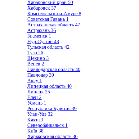
Хабаровский край
50
Хабаровск
37
Комсомольск-на-Амуре
8
Советская Гавань
1
Астраханская область
47
Астрахань
36
Знаменск
1
Нур-Султан
43
Тульская область
42
Тула
26
Щёкино
3
Венев
2
Павлодарская область
40
Павлодар
39
Аксу
1
Липецкая область
40
Липецк
25
Елец
2
Усмань
1
Республика Бурятия
39
Улан-Удэ
32
Кяхта
1
Северобайкальск
1
Київ
38
Харьковская область
36