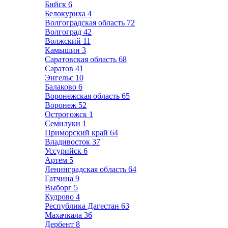
Бийск
6
Белокуриха
4
Волгоградская область
72
Волгоград
42
Волжский
11
Камышин
3
Саратовская область
68
Саратов
41
Энгельс
10
Балаково
6
Воронежская область
65
Воронеж
52
Острогожск
1
Семилуки
1
Приморский край
64
Владивосток
37
Уссурийск
6
Артем
5
Ленинградская область
64
Гатчина
9
Выборг
5
Кудрово
4
Республика Дагестан
63
Махачкала
36
Дербент
8