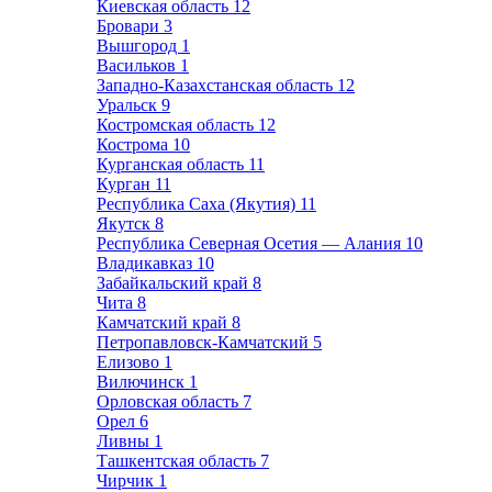
Киевская область
12
Бровари
3
Вышгород
1
Васильков
1
Западно-Казахстанская область
12
Уральск
9
Костромская область
12
Кострома
10
Курганская область
11
Курган
11
Республика Саха (Якутия)
11
Якутск
8
Республика Северная Осетия — Алания
10
Владикавказ
10
Забайкальский край
8
Чита
8
Камчатский край
8
Петропавловск-Камчатский
5
Елизово
1
Вилючинск
1
Орловская область
7
Орел
6
Ливны
1
Ташкентская область
7
Чирчик
1