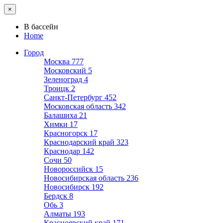
×
В бассейн
Home
Город
Москва
777
Московский
5
Зеленоград
4
Троицк
2
Санкт-Петербург
452
Московская область
342
Балашиха
21
Химки
17
Красногорск
17
Краснодарский край
323
Краснодар
142
Сочи
50
Новороссийск
15
Новосибирская область
236
Новосибирск
192
Бердск
8
Обь
3
Алматы
193
Красноярский край
171