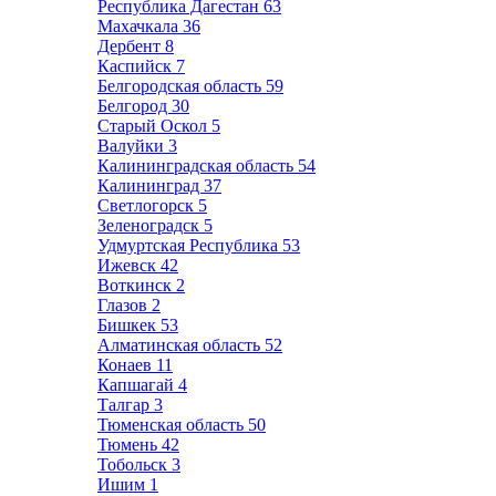
Республика Дагестан
63
Махачкала
36
Дербент
8
Каспийск
7
Белгородская область
59
Белгород
30
Старый Оскол
5
Валуйки
3
Калининградская область
54
Калининград
37
Светлогорск
5
Зеленоградск
5
Удмуртская Республика
53
Ижевск
42
Воткинск
2
Глазов
2
Бишкек
53
Алматинская область
52
Конаев
11
Капшагай
4
Талгар
3
Тюменская область
50
Тюмень
42
Тобольск
3
Ишим
1