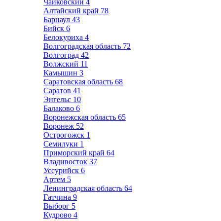
Чайковский
4
Алтайский край
78
Барнаул
43
Бийск
6
Белокуриха
4
Волгоградская область
72
Волгоград
42
Волжский
11
Камышин
3
Саратовская область
68
Саратов
41
Энгельс
10
Балаково
6
Воронежская область
65
Воронеж
52
Острогожск
1
Семилуки
1
Приморский край
64
Владивосток
37
Уссурийск
6
Артем
5
Ленинградская область
64
Гатчина
9
Выборг
5
Кудрово
4