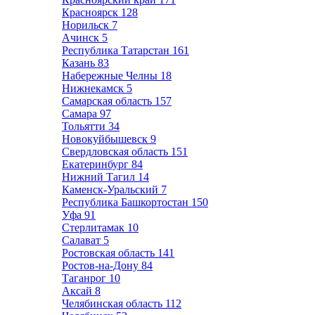
Красноярск
128
Норильск
7
Ачинск
5
Республика Татарстан
161
Казань
83
Набережные Челны
18
Нижнекамск
5
Самарская область
157
Самара
97
Тольятти
34
Новокуйбышевск
9
Свердловская область
151
Екатеринбург
84
Нижний Тагил
14
Каменск-Уральский
7
Республика Башкортостан
150
Уфа
91
Стерлитамак
10
Салават
5
Ростовская область
141
Ростов-на-Дону
84
Таганрог
10
Аксай
8
Челябинская область
112