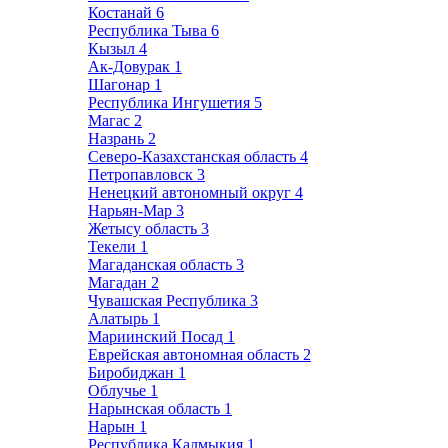
Костанай
6
Республика Тыва
6
Кызыл
4
Ак-Довурак
1
Шагонар
1
Республика Ингушетия
5
Магас
2
Назрань
2
Северо-Казахстанская область
4
Петропавловск
3
Ненецкий автономный округ
4
Нарьян-Мар
3
Жетысу область
3
Текели
1
Магаданская область
3
Магадан
2
Чувашская Республика
3
Алатырь
1
Мариинский Посад
1
Еврейская автономная область
2
Биробиджан
1
Облучье
1
Нарынская область
1
Нарын
1
Республика Калмыкия
1