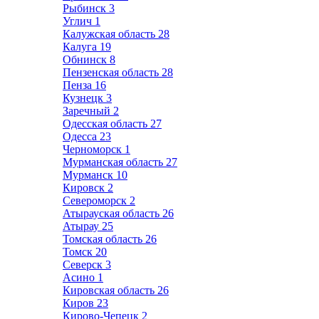
Рыбинск
3
Углич
1
Калужская область
28
Калуга
19
Обнинск
8
Пензенская область
28
Пенза
16
Кузнецк
3
Заречный
2
Одесская область
27
Одесса
23
Черноморск
1
Мурманская область
27
Мурманск
10
Кировск
2
Североморск
2
Атырауская область
26
Атырау
25
Томская область
26
Томск
20
Северск
3
Асино
1
Кировская область
26
Киров
23
Кирово-Чепецк
2