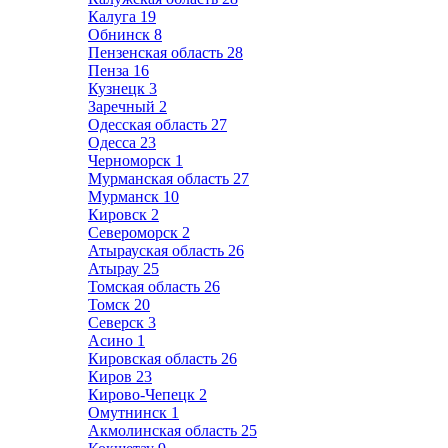
Калуга
19
Обнинск
8
Пензенская область
28
Пенза
16
Кузнецк
3
Заречный
2
Одесская область
27
Одесса
23
Черноморск
1
Мурманская область
27
Мурманск
10
Кировск
2
Североморск
2
Атырауская область
26
Атырау
25
Томская область
26
Томск
20
Северск
3
Асино
1
Кировская область
26
Киров
23
Кирово-Чепецк
2
Омутнинск
1
Акмолинская область
25