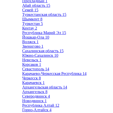
Прохладный
1
Абай область
15
Семей
15
Туркестанская область
15
Шымкент
8
Туркестан
5
Кентау
2
Республика Марий Эл
15
Йошкар-Ола
10
Волжск
1
Звенигово
1
Сахалинская область
15
Южно-Сахалинск
10
Невельск
1
Корсаков
1
Севастополь
14
Карачаево-Черкесская Республика
14
Черкесск
8
Карачаевск
1
Архангельская область
14
Архангельск
8
Северодвинск
4
Новодвинск
1
Республика Алтай
12
Горно-Алтайск
4