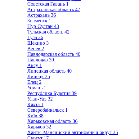
Советская Гавань
1
Астраханская область
47
Астрахань
36
Знаменск
1
Нур-Султан
43
Тульская область
42
Тула
26
Щёкино
3
Венев
2
Павлодарская область
40
Павлодар
39
Аксу
1
Липецкая область
40
Липецк
25
Елец
2
Усмань
1
Республика Бурятия
39
Улан-Удэ
32
Кяхта
1
Северобайкальск
1
Київ
38
Харьковская область
36
Харьков
32
Ханты-Мансийский автономный округ
35
Сургут
17