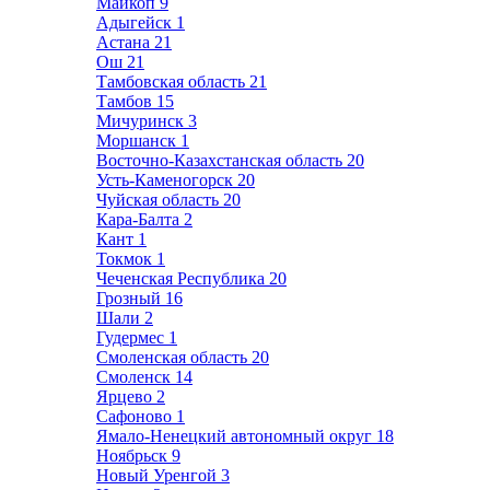
Майкоп
9
Адыгейск
1
Астана
21
Ош
21
Тамбовская область
21
Тамбов
15
Мичуринск
3
Моршанск
1
Восточно-Казахстанская область
20
Усть-Каменогорск
20
Чуйская область
20
Кара-Балта
2
Кант
1
Токмок
1
Чеченская Республика
20
Грозный
16
Шали
2
Гудермес
1
Смоленская область
20
Смоленск
14
Ярцево
2
Сафоново
1
Ямало-Ненецкий автономный округ
18
Ноябрьск
9
Новый Уренгой
3