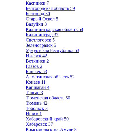
Каспийск
7
Белгородская область
59
Белгород
30
Старый Оскол
5
Валуйки
3
Калининградская область
54
Калининград
37
Светлогорск
5
Зеленоградск
5
Удмуртская Республика
53
Ижевск
42
Воткинск
2
Глазов
2
Бишкек
53
Алматинская область
52
Конаев
11
Капшагай
4
Талгар
3
Тюменская область
50
Тюмень
42
Тобольск
3
Ишим
1
Хабаровский край
50
Хабаровск
37
Комсомольск-на-Амуре
8