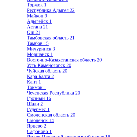
Торжок
1
Республика Адыгея
22
Майкоп
9
Адыгейск
1
Астана
21
Ош
21
Тамбовская область
21
Тамбов
15
Мичуринск
3
Моршанск
1
Восточно-Казахстанская область
20
Усть-Каменогорск
20
Чуйская область
20
Кара-Балта
2
Кант
1
Токмок
1
Чеченская Республика
20
Грозный
16
Шали
2
Гудермес
1
Смоленская область
20
Смоленск
14
Ярцево
2
Сафоново
1
Ямало-Ненецкий автономный округ
18