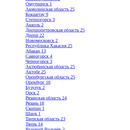
Омутнинск
1
Акмолинская область
25
Кокшетау
9
Степногорск
3
Акколь
2
Днепропетровская область
25
Днепр
22
Новомосковск
2
Республика Хакасия
25
Абакан
13
Саяногорск
4
Черногорск
3
Актюбинская область
25
Актобе
25
Оренбургская область
25
Оренбург
16
Бузулук
2
Орск
2
Рязанская область
24
Рязань
18
Скопин
1
Шацк
1
Тверская область
23
Тверь
14
Вышний Волочёк
2