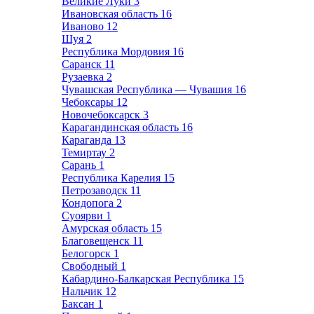
Великие Луки
3
Ивановская область
16
Иваново
12
Шуя
2
Республика Мордовия
16
Саранск
11
Рузаевка
2
Чувашская Республика — Чувашия
16
Чебоксары
12
Новочебоксарск
3
Карагандинская область
16
Караганда
13
Темиртау
2
Сарань
1
Республика Карелия
15
Петрозаводск
11
Кондопога
2
Суоярви
1
Амурская область
15
Благовещенск
11
Белогорск
1
Свободный
1
Кабардино-Балкарская Республика
15
Нальчик
12
Баксан
1