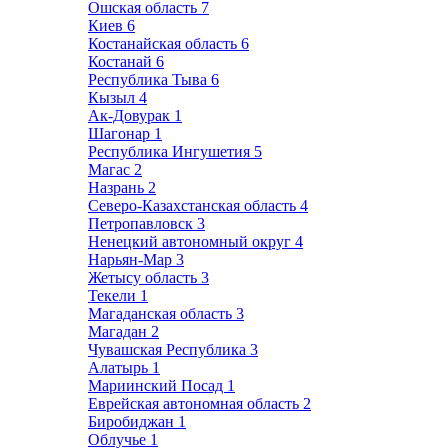
Ошская область
7
Киев
6
Костанайская область
6
Костанай
6
Республика Тыва
6
Кызыл
4
Ак-Довурак
1
Шагонар
1
Республика Ингушетия
5
Магас
2
Назрань
2
Северо-Казахстанская область
4
Петропавловск
3
Ненецкий автономный округ
4
Нарьян-Мар
3
Жетысу область
3
Текели
1
Магаданская область
3
Магадан
2
Чувашская Республика
3
Алатырь
1
Мариинский Посад
1
Еврейская автономная область
2
Биробиджан
1
Облучье
1