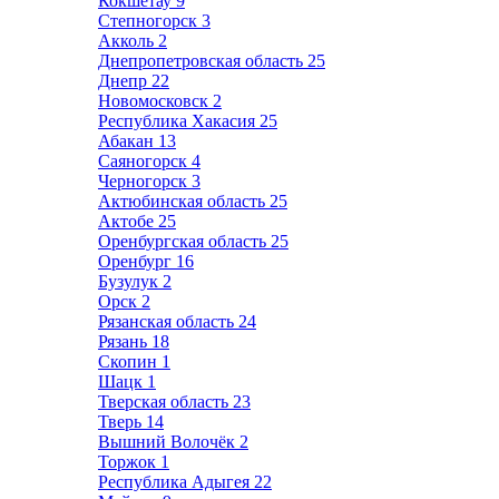
Кокшетау
9
Степногорск
3
Акколь
2
Днепропетровская область
25
Днепр
22
Новомосковск
2
Республика Хакасия
25
Абакан
13
Саяногорск
4
Черногорск
3
Актюбинская область
25
Актобе
25
Оренбургская область
25
Оренбург
16
Бузулук
2
Орск
2
Рязанская область
24
Рязань
18
Скопин
1
Шацк
1
Тверская область
23
Тверь
14
Вышний Волочёк
2
Торжок
1
Республика Адыгея
22