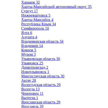
Харьков
32
Ханты-Мансийский автономный округ
35
Сургут
17
Нижневартовск
5
Ханты-Мансийск
4
Республика Крым
34
Симферополь
10
Ялта
6
Алушта
4
Владимирская область
34
Владимир
14
Ковров
5
Муром
3
Ульяновская область
30
Ульяновск
25
Димитровград
2
Новоульяновск
1
Мангистауская область
30
Актау
28
Вологодская область
29
Вологда
13
Череповец
11
Вытегра
1
Ярославская область
29
Ярославль
20