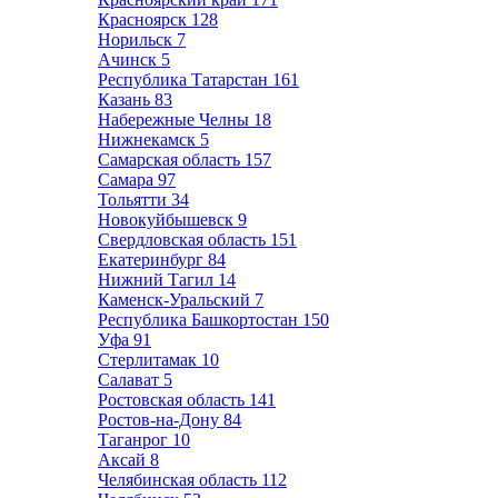
Красноярск
128
Норильск
7
Ачинск
5
Республика Татарстан
161
Казань
83
Набережные Челны
18
Нижнекамск
5
Самарская область
157
Самара
97
Тольятти
34
Новокуйбышевск
9
Свердловская область
151
Екатеринбург
84
Нижний Тагил
14
Каменск-Уральский
7
Республика Башкортостан
150
Уфа
91
Стерлитамак
10
Салават
5
Ростовская область
141
Ростов-на-Дону
84
Таганрог
10
Аксай
8
Челябинская область
112