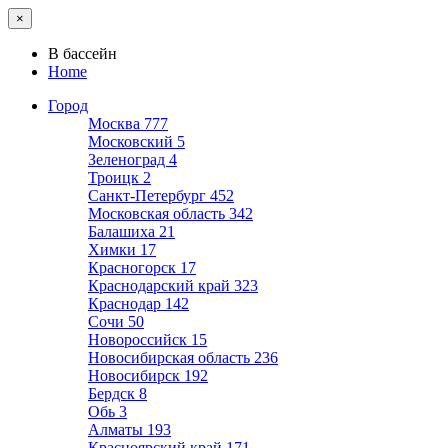
×
В бассейн
Home
Город
Москва
777
Московский
5
Зеленоград
4
Троицк
2
Санкт-Петербург
452
Московская область
342
Балашиха
21
Химки
17
Красногорск
17
Краснодарский край
323
Краснодар
142
Сочи
50
Новороссийск
15
Новосибирская область
236
Новосибирск
192
Бердск
8
Обь
3
Алматы
193
Красноярский край
171