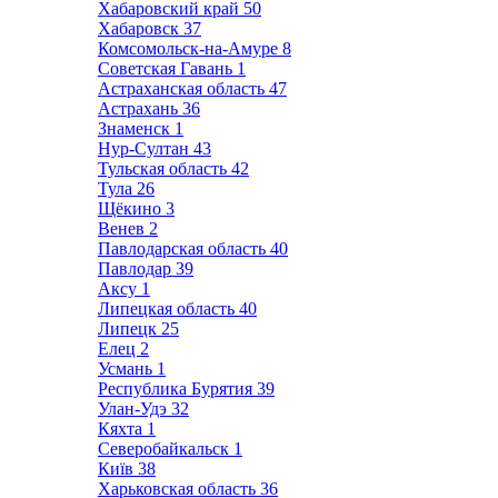
Хабаровский край
50
Хабаровск
37
Комсомольск-на-Амуре
8
Советская Гавань
1
Астраханская область
47
Астрахань
36
Знаменск
1
Нур-Султан
43
Тульская область
42
Тула
26
Щёкино
3
Венев
2
Павлодарская область
40
Павлодар
39
Аксу
1
Липецкая область
40
Липецк
25
Елец
2
Усмань
1
Республика Бурятия
39
Улан-Удэ
32
Кяхта
1
Северобайкальск
1
Київ
38
Харьковская область
36