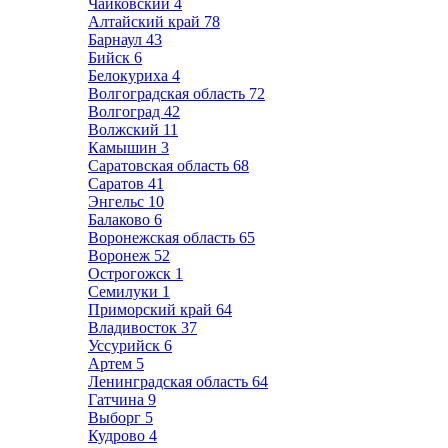
Чайковский
4
Алтайский край
78
Барнаул
43
Бийск
6
Белокуриха
4
Волгоградская область
72
Волгоград
42
Волжский
11
Камышин
3
Саратовская область
68
Саратов
41
Энгельс
10
Балаково
6
Воронежская область
65
Воронеж
52
Острогожск
1
Семилуки
1
Приморский край
64
Владивосток
37
Уссурийск
6
Артем
5
Ленинградская область
64
Гатчина
9
Выборг
5
Кудрово
4