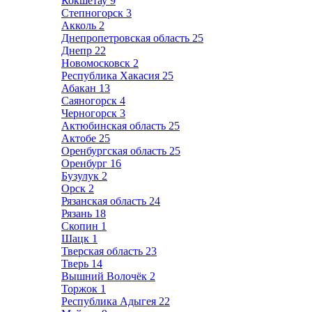
Кокшетау
9
Степногорск
3
Акколь
2
Днепропетровская область
25
Днепр
22
Новомосковск
2
Республика Хакасия
25
Абакан
13
Саяногорск
4
Черногорск
3
Актюбинская область
25
Актобе
25
Оренбургская область
25
Оренбург
16
Бузулук
2
Орск
2
Рязанская область
24
Рязань
18
Скопин
1
Шацк
1
Тверская область
23
Тверь
14
Вышний Волочёк
2
Торжок
1
Республика Адыгея
22