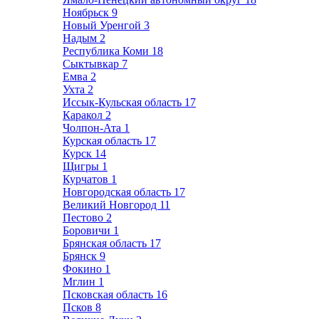
Ноябрьск
9
Новый Уренгой
3
Надым
2
Республика Коми
18
Сыктывкар
7
Емва
2
Ухта
2
Иссык-Кульская область
17
Каракол
2
Чолпон-Ата
1
Курская область
17
Курск
14
Щигры
1
Курчатов
1
Новгородская область
17
Великий Новгород
11
Пестово
2
Боровичи
1
Брянская область
17
Брянск
9
Фокино
1
Мглин
1
Псковская область
16
Псков
8