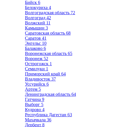
Бийск
6
Белокуриха
4
Волгоградская область
72
Волгоград
42
Волжский
11
Камышин
3
Саратовская область
68
Саратов
41
Энгельс
10
Балаково
6
Воронежская область
65
Воронеж
52
Острогожск
1
Семилуки
1
Приморский край
64
Владивосток
37
Уссурийск
6
Артем
5
Ленинградская область
64
Гатчина
9
Выборг
5
Кудрово
4
Республика Дагестан
63
Махачкала
36
Дербент
8