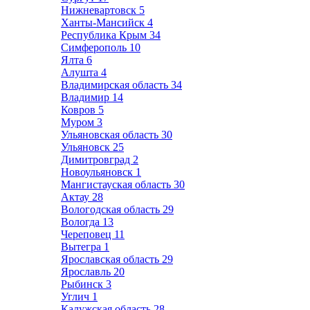
Нижневартовск
5
Ханты-Мансийск
4
Республика Крым
34
Симферополь
10
Ялта
6
Алушта
4
Владимирская область
34
Владимир
14
Ковров
5
Муром
3
Ульяновская область
30
Ульяновск
25
Димитровград
2
Новоульяновск
1
Мангистауская область
30
Актау
28
Вологодская область
29
Вологда
13
Череповец
11
Вытегра
1
Ярославская область
29
Ярославль
20
Рыбинск
3
Углич
1
Калужская область
28