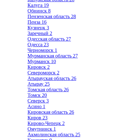
Калуга
19
Обнинск
8
Пензенская область
28
Пенза
16
Кузнецк
3
Заречный
2
Одесская область
27
Одесса
23
Черноморск
1
Мурманская область
27
Мурманск
10
Кировск
2
Североморск
2
Атырауская область
26
Атырау
25
Томская область
26
Томск
20
Северск
3
Асино
1
Кировская область
26
Киров
23
Кирово-Чепецк
2
Омутнинск
1
Акмолинская область
25