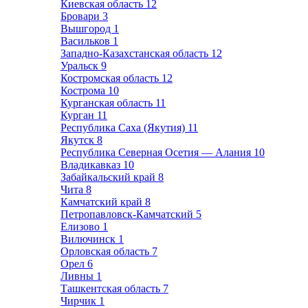
Киевская область
12
Бровари
3
Вышгород
1
Васильков
1
Западно-Казахстанская область
12
Уральск
9
Костромская область
12
Кострома
10
Курганская область
11
Курган
11
Республика Саха (Якутия)
11
Якутск
8
Республика Северная Осетия — Алания
10
Владикавказ
10
Забайкальский край
8
Чита
8
Камчатский край
8
Петропавловск-Камчатский
5
Елизово
1
Вилючинск
1
Орловская область
7
Орел
6
Ливны
1
Ташкентская область
7
Чирчик
1