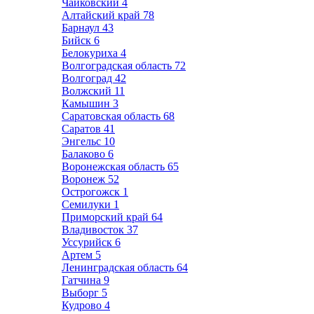
Чайковский
4
Алтайский край
78
Барнаул
43
Бийск
6
Белокуриха
4
Волгоградская область
72
Волгоград
42
Волжский
11
Камышин
3
Саратовская область
68
Саратов
41
Энгельс
10
Балаково
6
Воронежская область
65
Воронеж
52
Острогожск
1
Семилуки
1
Приморский край
64
Владивосток
37
Уссурийск
6
Артем
5
Ленинградская область
64
Гатчина
9
Выборг
5
Кудрово
4