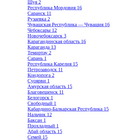
Шуя
2
Республика Мордовия
16
Саранск
11
Рузаевка
2
Чувашская Республика — Чувашия
16
Чебоксары
12
Новочебоксарск
3
Карагандинская область
16
Караганда
13
Темиртау
2
Сарань
1
Республика Карелия
15
Петрозаводск
11
Кондопога
2
Суоярви
1
Амурская область
15
Благовещенск
11
Белогорск
1
Свободный
1
Кабардино-Балкарская Республика
15
Нальчик
12
Баксан
1
Прохладный
1
Абай область
15
Семей
15