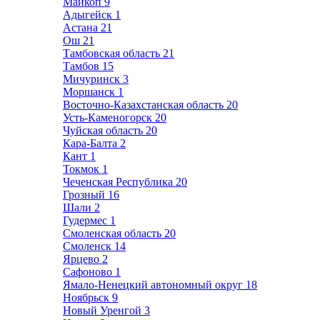
Майкоп
9
Адыгейск
1
Астана
21
Ош
21
Тамбовская область
21
Тамбов
15
Мичуринск
3
Моршанск
1
Восточно-Казахстанская область
20
Усть-Каменогорск
20
Чуйская область
20
Кара-Балта
2
Кант
1
Токмок
1
Чеченская Республика
20
Грозный
16
Шали
2
Гудермес
1
Смоленская область
20
Смоленск
14
Ярцево
2
Сафоново
1
Ямало-Ненецкий автономный округ
18
Ноябрьск
9
Новый Уренгой
3