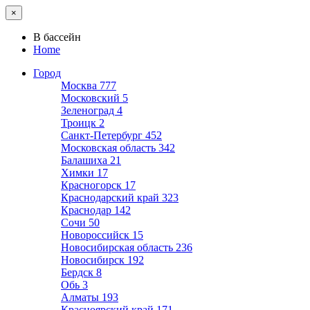
×
В бассейн
Home
Город
Москва
777
Московский
5
Зеленоград
4
Троицк
2
Санкт-Петербург
452
Московская область
342
Балашиха
21
Химки
17
Красногорск
17
Краснодарский край
323
Краснодар
142
Сочи
50
Новороссийск
15
Новосибирская область
236
Новосибирск
192
Бердск
8
Обь
3
Алматы
193
Красноярский край
171