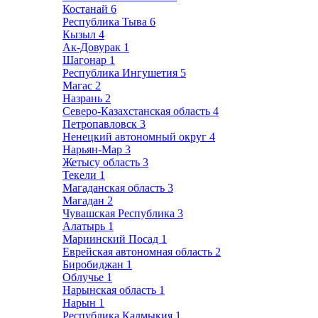
Костанай
6
Республика Тыва
6
Кызыл
4
Ак-Довурак
1
Шагонар
1
Республика Ингушетия
5
Магас
2
Назрань
2
Северо-Казахстанская область
4
Петропавловск
3
Ненецкий автономный округ
4
Нарьян-Мар
3
Жетысу область
3
Текели
1
Магаданская область
3
Магадан
2
Чувашская Республика
3
Алатырь
1
Мариинский Посад
1
Еврейская автономная область
2
Биробиджан
1
Облучье
1
Нарынская область
1
Нарын
1
Республика Калмыкия
1