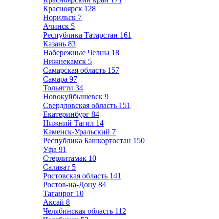
Красноярск
128
Норильск
7
Ачинск
5
Республика Татарстан
161
Казань
83
Набережные Челны
18
Нижнекамск
5
Самарская область
157
Самара
97
Тольятти
34
Новокуйбышевск
9
Свердловская область
151
Екатеринбург
84
Нижний Тагил
14
Каменск-Уральский
7
Республика Башкортостан
150
Уфа
91
Стерлитамак
10
Салават
5
Ростовская область
141
Ростов-на-Дону
84
Таганрог
10
Аксай
8
Челябинская область
112