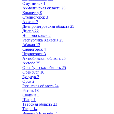
Омутнинск
1
Акмолинская область
25
Кокшетау
9
Степногорск
3
Акколь
2
Днепропетровская область
25
Днепр
22
Новомосковск
2
Республика Хакасия
25
Абакан
13
Саяногорск
4
Черногорск
3
Актюбинская область
25
Актобе
25
Оренбургская область
25
Оренбург
16
Бузулук
2
Орск
2
Рязанская область
24
Рязань
18
Скопин
1
Шацк
1
Тверская область
23
Тверь
14
Вышний Волочёк
2