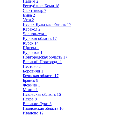
Надым
2
Республика Коми
18
Сыктывкар
7
Емва
2
Ухта
2
Иссык-Кульская область
17
Каракол
2
Чолпон-Ата
1
Курская область
17
Курск
14
Щигры
1
Курчатов
1
Новгородская область
17
Великий Новгород
11
Пестово
2
Боровичи
1
Брянская область
17
Брянск
9
Фокино
1
Мглин
1
Псковская область
16
Псков
8
Великие Луки
3
Ивановская область
16
Иваново
12