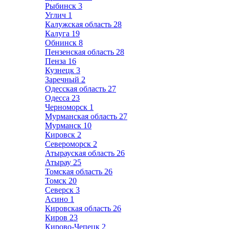
Рыбинск
3
Углич
1
Калужская область
28
Калуга
19
Обнинск
8
Пензенская область
28
Пенза
16
Кузнецк
3
Заречный
2
Одесская область
27
Одесса
23
Черноморск
1
Мурманская область
27
Мурманск
10
Кировск
2
Североморск
2
Атырауская область
26
Атырау
25
Томская область
26
Томск
20
Северск
3
Асино
1
Кировская область
26
Киров
23
Кирово-Чепецк
2