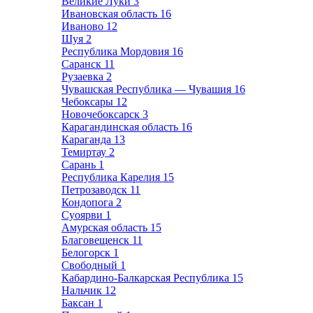
Великие Луки
3
Ивановская область
16
Иваново
12
Шуя
2
Республика Мордовия
16
Саранск
11
Рузаевка
2
Чувашская Республика — Чувашия
16
Чебоксары
12
Новочебоксарск
3
Карагандинская область
16
Караганда
13
Темиртау
2
Сарань
1
Республика Карелия
15
Петрозаводск
11
Кондопога
2
Суоярви
1
Амурская область
15
Благовещенск
11
Белогорск
1
Свободный
1
Кабардино-Балкарская Республика
15
Нальчик
12
Баксан
1