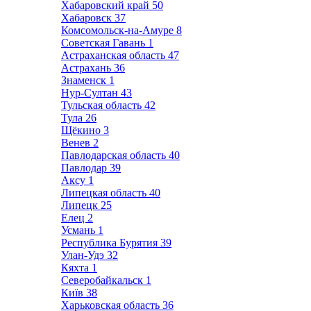
Хабаровский край
50
Хабаровск
37
Комсомольск-на-Амуре
8
Советская Гавань
1
Астраханская область
47
Астрахань
36
Знаменск
1
Нур-Султан
43
Тульская область
42
Тула
26
Щёкино
3
Венев
2
Павлодарская область
40
Павлодар
39
Аксу
1
Липецкая область
40
Липецк
25
Елец
2
Усмань
1
Республика Бурятия
39
Улан-Удэ
32
Кяхта
1
Северобайкальск
1
Київ
38
Харьковская область
36