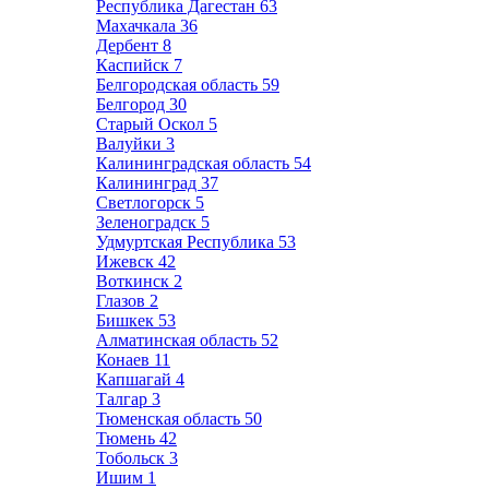
Республика Дагестан
63
Махачкала
36
Дербент
8
Каспийск
7
Белгородская область
59
Белгород
30
Старый Оскол
5
Валуйки
3
Калининградская область
54
Калининград
37
Светлогорск
5
Зеленоградск
5
Удмуртская Республика
53
Ижевск
42
Воткинск
2
Глазов
2
Бишкек
53
Алматинская область
52
Конаев
11
Капшагай
4
Талгар
3
Тюменская область
50
Тюмень
42
Тобольск
3
Ишим
1