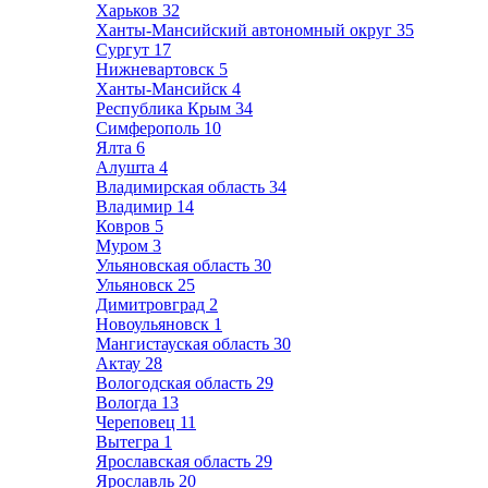
Харьков
32
Ханты-Мансийский автономный округ
35
Сургут
17
Нижневартовск
5
Ханты-Мансийск
4
Республика Крым
34
Симферополь
10
Ялта
6
Алушта
4
Владимирская область
34
Владимир
14
Ковров
5
Муром
3
Ульяновская область
30
Ульяновск
25
Димитровград
2
Новоульяновск
1
Мангистауская область
30
Актау
28
Вологодская область
29
Вологда
13
Череповец
11
Вытегра
1
Ярославская область
29
Ярославль
20