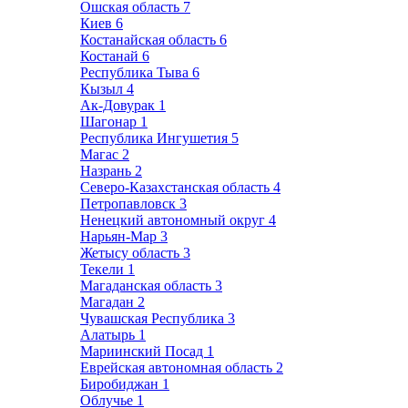
Ошская область
7
Киев
6
Костанайская область
6
Костанай
6
Республика Тыва
6
Кызыл
4
Ак-Довурак
1
Шагонар
1
Республика Ингушетия
5
Магас
2
Назрань
2
Северо-Казахстанская область
4
Петропавловск
3
Ненецкий автономный округ
4
Нарьян-Мар
3
Жетысу область
3
Текели
1
Магаданская область
3
Магадан
2
Чувашская Республика
3
Алатырь
1
Мариинский Посад
1
Еврейская автономная область
2
Биробиджан
1
Облучье
1