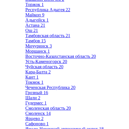
Торжок
1
Республика Адыгея
22
Майкоп
9
Адыгейск
1
Астана
21
Ош
21
Тамбовская область
21
Тамбов
15
Мичуринск
3
Моршанск
1
Восточно-Казахстанская область
20
Усть-Каменогорск
20
Чуйская область
20
Кара-Балта
2
Кант
1
Токмок
1
Чеченская Республика
20
Грозный
16
Шали
2
Гудермес
1
Смоленская область
20
Смоленск
14
Ярцево
2
Сафоново
1
Ямало-Ненецкий автономный округ
18