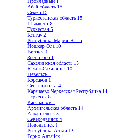
Прохладный
1
Абай область
15
Семей
15
Туркестанская область
15
Шымкент
8
Туркестан
5
Кентау
2
Республика Марий Эл
15
Йошкар-Ола
10
Волжск
1
Звенигово
1
Сахалинская область
15
Южно-Сахалинск
10
Невельск
1
Корсаков
1
Севастополь
14
Карачаево-Черкесская Республика
14
Черкесск
8
Карачаевск
1
Архангельская область
14
Архангельск
8
Северодвинск
4
Новодвинск
1
Республика Алтай
12
Горно-Алтайск
4