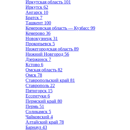
Иркутская область
101
Иркутск
62
Ангарск
10
Братск
7
Ташкент
100
Кемеровская область — Кузбасс
99
Кемерово
36
Новокузнецк
31
Прокопьевск
5
Нижегородская область
89
Нижний Новгород
56
Дзержинск
7
Кстово
6
Омская область
82
Омск
78
Ставропольский край
81
Ставрополь
22
Пятигорск
15
Ессентуки
6
Пермский край
80
Пермь
51
Соликамск
5
Чайковский
4
Алтайский край
78
Барнаул
43