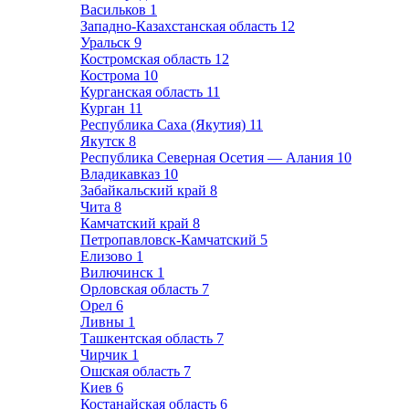
Васильков
1
Западно-Казахстанская область
12
Уральск
9
Костромская область
12
Кострома
10
Курганская область
11
Курган
11
Республика Саха (Якутия)
11
Якутск
8
Республика Северная Осетия — Алания
10
Владикавказ
10
Забайкальский край
8
Чита
8
Камчатский край
8
Петропавловск-Камчатский
5
Елизово
1
Вилючинск
1
Орловская область
7
Орел
6
Ливны
1
Ташкентская область
7
Чирчик
1
Ошская область
7
Киев
6
Костанайская область
6