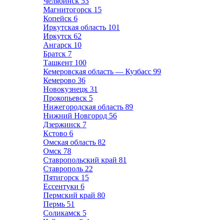
Челябинск
53
Магнитогорск
15
Копейск
6
Иркутская область
101
Иркутск
62
Ангарск
10
Братск
7
Ташкент
100
Кемеровская область — Кузбасс
99
Кемерово
36
Новокузнецк
31
Прокопьевск
5
Нижегородская область
89
Нижний Новгород
56
Дзержинск
7
Кстово
6
Омская область
82
Омск
78
Ставропольский край
81
Ставрополь
22
Пятигорск
15
Ессентуки
6
Пермский край
80
Пермь
51
Соликамск
5