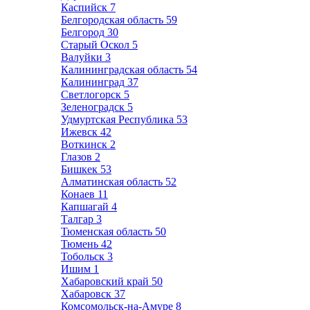
Каспийск
7
Белгородская область
59
Белгород
30
Старый Оскол
5
Валуйки
3
Калининградская область
54
Калининград
37
Светлогорск
5
Зеленоградск
5
Удмуртская Республика
53
Ижевск
42
Воткинск
2
Глазов
2
Бишкек
53
Алматинская область
52
Конаев
11
Капшагай
4
Талгар
3
Тюменская область
50
Тюмень
42
Тобольск
3
Ишим
1
Хабаровский край
50
Хабаровск
37
Комсомольск-на-Амуре
8