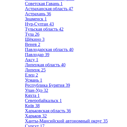
Советская Гавань
1
Астраханская область
47
Астрахань
36
Знаменск
1
Нур-Султан
43
Тульская область
42
Тула
26
Щёкино
3
Венев
2
Павлодарская область
40
Павлодар
39
Аксу
1
Липецкая область
40
Липецк
25
Елец
2
Усмань
1
Республика Бурятия
39
Улан-Удэ
32
Кяхта
1
Северобайкальск
1
Київ
38
Харьковская область
36
Харьков
32
Ханты-Мансийский автономный округ
35
Сургут
17