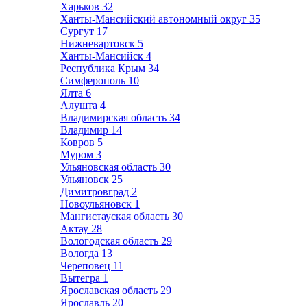
Харьков
32
Ханты-Мансийский автономный округ
35
Сургут
17
Нижневартовск
5
Ханты-Мансийск
4
Республика Крым
34
Симферополь
10
Ялта
6
Алушта
4
Владимирская область
34
Владимир
14
Ковров
5
Муром
3
Ульяновская область
30
Ульяновск
25
Димитровград
2
Новоульяновск
1
Мангистауская область
30
Актау
28
Вологодская область
29
Вологда
13
Череповец
11
Вытегра
1
Ярославская область
29
Ярославль
20