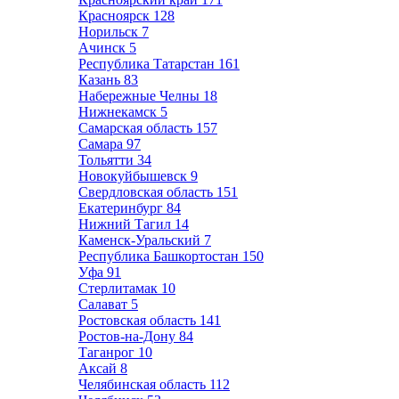
Красноярск
128
Норильск
7
Ачинск
5
Республика Татарстан
161
Казань
83
Набережные Челны
18
Нижнекамск
5
Самарская область
157
Самара
97
Тольятти
34
Новокуйбышевск
9
Свердловская область
151
Екатеринбург
84
Нижний Тагил
14
Каменск-Уральский
7
Республика Башкортостан
150
Уфа
91
Стерлитамак
10
Салават
5
Ростовская область
141
Ростов-на-Дону
84
Таганрог
10
Аксай
8
Челябинская область
112