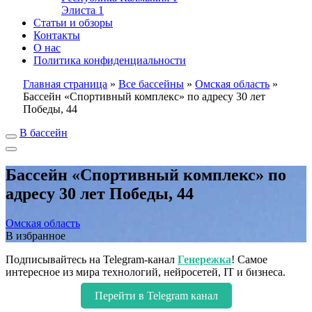
Элиста
1
Статьи и обзоры
Контакты
О нас
Политика конфиденциальности
Главная страница
»
Все бассейны
»
Омская область
»
Бассейн «Спортивный комплекс» по адресу 30 лет
Победы, 44
В бассейн
Бассейн «Спортивный комплекс» по
адресу 30 лет Победы, 44
Омская область
В избранное
Подписывайтесь на Telegram-канал
Генережка
! Самое
интересное из мира технологий, нейросетей, IT и бизнеса.
Перейти в Telegram канал