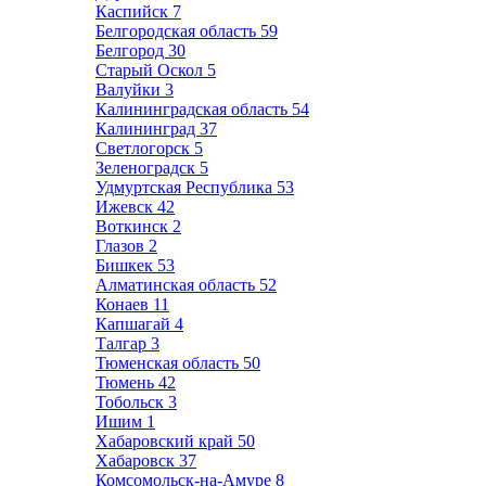
Каспийск
7
Белгородская область
59
Белгород
30
Старый Оскол
5
Валуйки
3
Калининградская область
54
Калининград
37
Светлогорск
5
Зеленоградск
5
Удмуртская Республика
53
Ижевск
42
Воткинск
2
Глазов
2
Бишкек
53
Алматинская область
52
Конаев
11
Капшагай
4
Талгар
3
Тюменская область
50
Тюмень
42
Тобольск
3
Ишим
1
Хабаровский край
50
Хабаровск
37
Комсомольск-на-Амуре
8