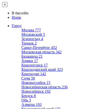
×
В бассейн
Home
Город
Москва
777
Московский
5
Зеленоград
4
Троицк
2
Санкт-Петербург
452
Московская область
342
Балашиха
21
Химки
17
Красногорск
17
Краснодарский край
323
Краснодар
142
Сочи
50
Новороссийск
15
Новосибирская область
236
Новосибирск
192
Бердск
8
Обь
3
Алматы
193
Красноярский край
171