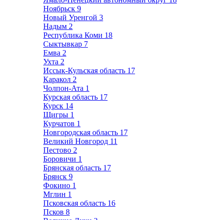
Ноябрьск
9
Новый Уренгой
3
Надым
2
Республика Коми
18
Сыктывкар
7
Емва
2
Ухта
2
Иссык-Кульская область
17
Каракол
2
Чолпон-Ата
1
Курская область
17
Курск
14
Щигры
1
Курчатов
1
Новгородская область
17
Великий Новгород
11
Пестово
2
Боровичи
1
Брянская область
17
Брянск
9
Фокино
1
Мглин
1
Псковская область
16
Псков
8