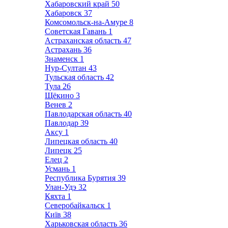
Хабаровский край
50
Хабаровск
37
Комсомольск-на-Амуре
8
Советская Гавань
1
Астраханская область
47
Астрахань
36
Знаменск
1
Нур-Султан
43
Тульская область
42
Тула
26
Щёкино
3
Венев
2
Павлодарская область
40
Павлодар
39
Аксу
1
Липецкая область
40
Липецк
25
Елец
2
Усмань
1
Республика Бурятия
39
Улан-Удэ
32
Кяхта
1
Северобайкальск
1
Київ
38
Харьковская область
36