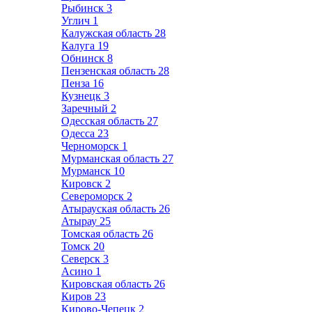
Рыбинск
3
Углич
1
Калужская область
28
Калуга
19
Обнинск
8
Пензенская область
28
Пенза
16
Кузнецк
3
Заречный
2
Одесская область
27
Одесса
23
Черноморск
1
Мурманская область
27
Мурманск
10
Кировск
2
Североморск
2
Атырауская область
26
Атырау
25
Томская область
26
Томск
20
Северск
3
Асино
1
Кировская область
26
Киров
23
Кирово-Чепецк
2