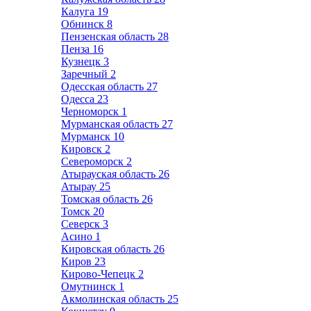
Калуга
19
Обнинск
8
Пензенская область
28
Пенза
16
Кузнецк
3
Заречный
2
Одесская область
27
Одесса
23
Черноморск
1
Мурманская область
27
Мурманск
10
Кировск
2
Североморск
2
Атырауская область
26
Атырау
25
Томская область
26
Томск
20
Северск
3
Асино
1
Кировская область
26
Киров
23
Кирово-Чепецк
2
Омутнинск
1
Акмолинская область
25