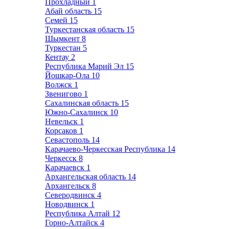
Прохладный
1
Абай область
15
Семей
15
Туркестанская область
15
Шымкент
8
Туркестан
5
Кентау
2
Республика Марий Эл
15
Йошкар-Ола
10
Волжск
1
Звенигово
1
Сахалинская область
15
Южно-Сахалинск
10
Невельск
1
Корсаков
1
Севастополь
14
Карачаево-Черкесская Республика
14
Черкесск
8
Карачаевск
1
Архангельская область
14
Архангельск
8
Северодвинск
4
Новодвинск
1
Республика Алтай
12
Горно-Алтайск
4