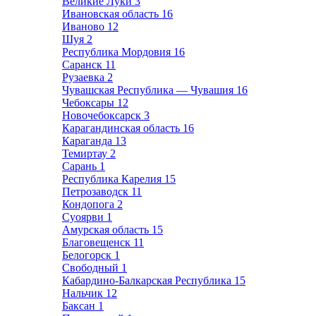
Великие Луки
3
Ивановская область
16
Иваново
12
Шуя
2
Республика Мордовия
16
Саранск
11
Рузаевка
2
Чувашская Республика — Чувашия
16
Чебоксары
12
Новочебоксарск
3
Карагандинская область
16
Караганда
13
Темиртау
2
Сарань
1
Республика Карелия
15
Петрозаводск
11
Кондопога
2
Суоярви
1
Амурская область
15
Благовещенск
11
Белогорск
1
Свободный
1
Кабардино-Балкарская Республика
15
Нальчик
12
Баксан
1