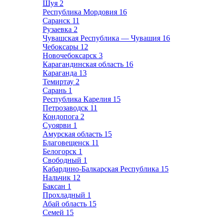
Шуя
2
Республика Мордовия
16
Саранск
11
Рузаевка
2
Чувашская Республика — Чувашия
16
Чебоксары
12
Новочебоксарск
3
Карагандинская область
16
Караганда
13
Темиртау
2
Сарань
1
Республика Карелия
15
Петрозаводск
11
Кондопога
2
Суоярви
1
Амурская область
15
Благовещенск
11
Белогорск
1
Свободный
1
Кабардино-Балкарская Республика
15
Нальчик
12
Баксан
1
Прохладный
1
Абай область
15
Семей
15