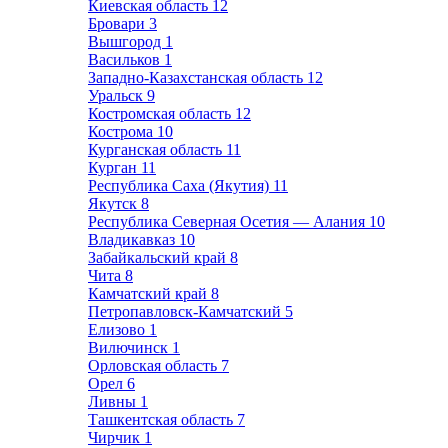
Киевская область
12
Бровари
3
Вышгород
1
Васильков
1
Западно-Казахстанская область
12
Уральск
9
Костромская область
12
Кострома
10
Курганская область
11
Курган
11
Республика Саха (Якутия)
11
Якутск
8
Республика Северная Осетия — Алания
10
Владикавказ
10
Забайкальский край
8
Чита
8
Камчатский край
8
Петропавловск-Камчатский
5
Елизово
1
Вилючинск
1
Орловская область
7
Орел
6
Ливны
1
Ташкентская область
7
Чирчик
1