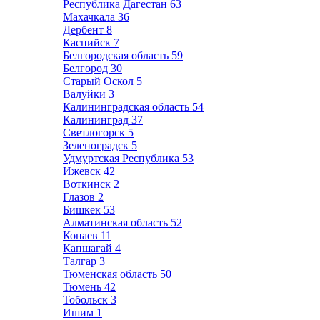
Республика Дагестан
63
Махачкала
36
Дербент
8
Каспийск
7
Белгородская область
59
Белгород
30
Старый Оскол
5
Валуйки
3
Калининградская область
54
Калининград
37
Светлогорск
5
Зеленоградск
5
Удмуртская Республика
53
Ижевск
42
Воткинск
2
Глазов
2
Бишкек
53
Алматинская область
52
Конаев
11
Капшагай
4
Талгар
3
Тюменская область
50
Тюмень
42
Тобольск
3
Ишим
1