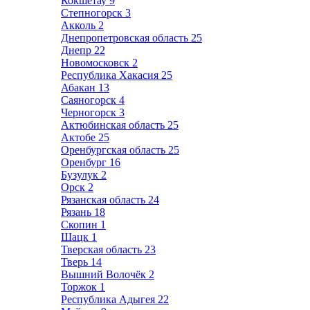
Кокшетау
9
Степногорск
3
Акколь
2
Днепропетровская область
25
Днепр
22
Новомосковск
2
Республика Хакасия
25
Абакан
13
Саяногорск
4
Черногорск
3
Актюбинская область
25
Актобе
25
Оренбургская область
25
Оренбург
16
Бузулук
2
Орск
2
Рязанская область
24
Рязань
18
Скопин
1
Шацк
1
Тверская область
23
Тверь
14
Вышний Волочёк
2
Торжок
1
Республика Адыгея
22