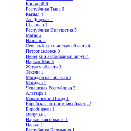
Костанай
6
Республика Тыва
6
Кызыл
4
Ак-Довурак
1
Шагонар
1
Республика Ингушетия
5
Магас
2
Назрань
2
Северо-Казахстанская область
4
Петропавловск
3
Ненецкий автономный округ
4
Нарьян-Мар
3
Жетысу область
3
Текели
1
Магаданская область
3
Магадан
2
Чувашская Республика
3
Алатырь
1
Мариинский Посад
1
Еврейская автономная область
2
Биробиджан
1
Облучье
1
Нарынская область
1
Нарын
1
Республика Калмыкия
1