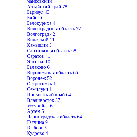
Чайковский
4
Алтайский край
78
Барнаул
43
Бийск
6
Белокуриха
4
Волгоградская область
72
Волгоград
42
Волжский
11
Камышин
3
Саратовская область
68
Саратов
41
Энгельс
10
Балаково
6
Воронежская область
65
Воронеж
52
Острогожск
1
Семилуки
1
Приморский край
64
Владивосток
37
Уссурийск
6
Артем
5
Ленинградская область
64
Гатчина
9
Выборг
5
Кудрово
4