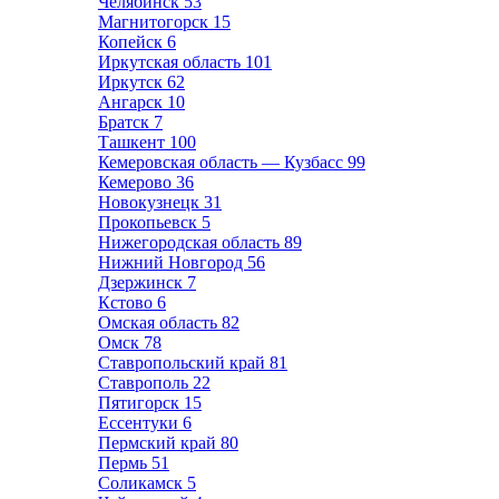
Челябинск
53
Магнитогорск
15
Копейск
6
Иркутская область
101
Иркутск
62
Ангарск
10
Братск
7
Ташкент
100
Кемеровская область — Кузбасс
99
Кемерово
36
Новокузнецк
31
Прокопьевск
5
Нижегородская область
89
Нижний Новгород
56
Дзержинск
7
Кстово
6
Омская область
82
Омск
78
Ставропольский край
81
Ставрополь
22
Пятигорск
15
Ессентуки
6
Пермский край
80
Пермь
51
Соликамск
5