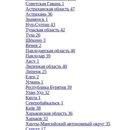
Советская Гавань
1
Астраханская область
47
Астрахань
36
Знаменск
1
Нур-Султан
43
Тульская область
42
Тула
26
Щёкино
3
Венев
2
Павлодарская область
40
Павлодар
39
Аксу
1
Липецкая область
40
Липецк
25
Елец
2
Усмань
1
Республика Бурятия
39
Улан-Удэ
32
Кяхта
1
Северобайкальск
1
Київ
38
Харьковская область
36
Харьков
32
Ханты-Мансийский автономный округ
35
Сургут
17