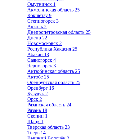
Омутнинск
1
Акмолинская область
25
Кокшетау
9
Степногорск
3
Акколь
2
Днепропетровская область
25
Днепр
22
Новомосковск
2
Республика Хакасия
25
Абакан
13
Саяногорск
4
Черногорск
3
Актюбинская область
25
Актобе
25
Оренбургская область
25
Оренбург
16
Бузулук
2
Орск
2
Рязанская область
24
Рязань
18
Скопин
1
Шацк
1
Тверская область
23
Тверь
14
Вышний Волочёк
2