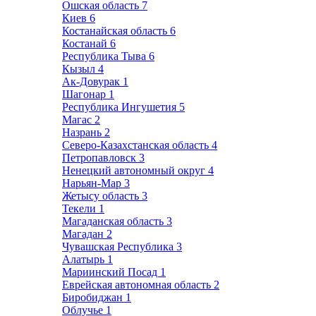
Ошская область
7
Киев
6
Костанайская область
6
Костанай
6
Республика Тыва
6
Кызыл
4
Ак-Довурак
1
Шагонар
1
Республика Ингушетия
5
Магас
2
Назрань
2
Северо-Казахстанская область
4
Петропавловск
3
Ненецкий автономный округ
4
Нарьян-Мар
3
Жетысу область
3
Текели
1
Магаданская область
3
Магадан
2
Чувашская Республика
3
Алатырь
1
Мариинский Посад
1
Еврейская автономная область
2
Биробиджан
1
Облучье
1