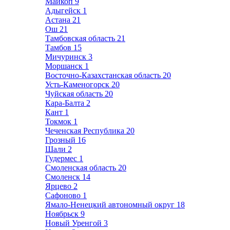
Майкоп
9
Адыгейск
1
Астана
21
Ош
21
Тамбовская область
21
Тамбов
15
Мичуринск
3
Моршанск
1
Восточно-Казахстанская область
20
Усть-Каменогорск
20
Чуйская область
20
Кара-Балта
2
Кант
1
Токмок
1
Чеченская Республика
20
Грозный
16
Шали
2
Гудермес
1
Смоленская область
20
Смоленск
14
Ярцево
2
Сафоново
1
Ямало-Ненецкий автономный округ
18
Ноябрьск
9
Новый Уренгой
3