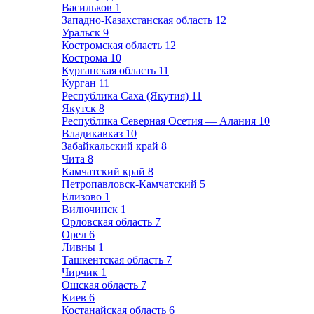
Васильков
1
Западно-Казахстанская область
12
Уральск
9
Костромская область
12
Кострома
10
Курганская область
11
Курган
11
Республика Саха (Якутия)
11
Якутск
8
Республика Северная Осетия — Алания
10
Владикавказ
10
Забайкальский край
8
Чита
8
Камчатский край
8
Петропавловск-Камчатский
5
Елизово
1
Вилючинск
1
Орловская область
7
Орел
6
Ливны
1
Ташкентская область
7
Чирчик
1
Ошская область
7
Киев
6
Костанайская область
6