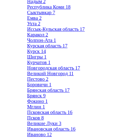
Надым
2
Республика Коми
18
Сыктывкар
7
Емва
2
Ухта
2
Иссык-Кульская область
17
Каракол
2
Чолпон-Ата
1
Курская область
17
Курск
14
Щигры
1
Курчатов
1
Новгородская область
17
Великий Новгород
11
Пестово
2
Боровичи
1
Брянская область
17
Брянск
9
Фокино
1
Мглин
1
Псковская область
16
Псков
8
Великие Луки
3
Ивановская область
16
Иваново
12