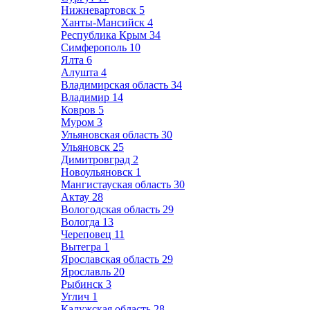
Нижневартовск
5
Ханты-Мансийск
4
Республика Крым
34
Симферополь
10
Ялта
6
Алушта
4
Владимирская область
34
Владимир
14
Ковров
5
Муром
3
Ульяновская область
30
Ульяновск
25
Димитровград
2
Новоульяновск
1
Мангистауская область
30
Актау
28
Вологодская область
29
Вологда
13
Череповец
11
Вытегра
1
Ярославская область
29
Ярославль
20
Рыбинск
3
Углич
1
Калужская область
28