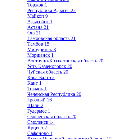
Торжок
1
Республика Адыгея
22
Майкоп
9
Адыгейск
1
Астана
21
Ош
21
Тамбовская область
21
Тамбов
15
Мичуринск
3
Моршанск
1
Восточно-Казахстанская область
20
Усть-Каменогорск
20
Чуйская область
20
Кара-Балта
2
Кант
1
Токмок
1
Чеченская Республика
20
Грозный
16
Шали
2
Гудермес
1
Смоленская область
20
Смоленск
14
Ярцево
2
Сафоново
1
Ямало-Ненецкий автономный округ
18