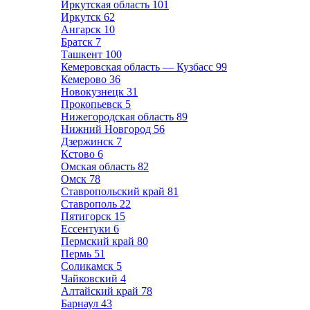
Иркутская область
101
Иркутск
62
Ангарск
10
Братск
7
Ташкент
100
Кемеровская область — Кузбасс
99
Кемерово
36
Новокузнецк
31
Прокопьевск
5
Нижегородская область
89
Нижний Новгород
56
Дзержинск
7
Кстово
6
Омская область
82
Омск
78
Ставропольский край
81
Ставрополь
22
Пятигорск
15
Ессентуки
6
Пермский край
80
Пермь
51
Соликамск
5
Чайковский
4
Алтайский край
78
Барнаул
43