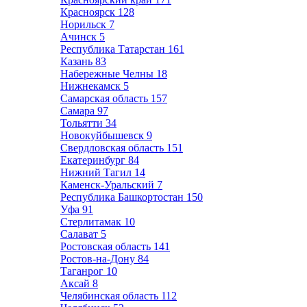
Красноярск
128
Норильск
7
Ачинск
5
Республика Татарстан
161
Казань
83
Набережные Челны
18
Нижнекамск
5
Самарская область
157
Самара
97
Тольятти
34
Новокуйбышевск
9
Свердловская область
151
Екатеринбург
84
Нижний Тагил
14
Каменск-Уральский
7
Республика Башкортостан
150
Уфа
91
Стерлитамак
10
Салават
5
Ростовская область
141
Ростов-на-Дону
84
Таганрог
10
Аксай
8
Челябинская область
112