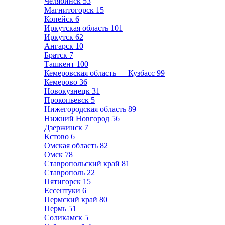
Челябинск
53
Магнитогорск
15
Копейск
6
Иркутская область
101
Иркутск
62
Ангарск
10
Братск
7
Ташкент
100
Кемеровская область — Кузбасс
99
Кемерово
36
Новокузнецк
31
Прокопьевск
5
Нижегородская область
89
Нижний Новгород
56
Дзержинск
7
Кстово
6
Омская область
82
Омск
78
Ставропольский край
81
Ставрополь
22
Пятигорск
15
Ессентуки
6
Пермский край
80
Пермь
51
Соликамск
5