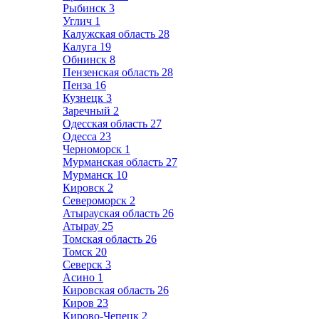
Рыбинск
3
Углич
1
Калужская область
28
Калуга
19
Обнинск
8
Пензенская область
28
Пенза
16
Кузнецк
3
Заречный
2
Одесская область
27
Одесса
23
Черноморск
1
Мурманская область
27
Мурманск
10
Кировск
2
Североморск
2
Атырауская область
26
Атырау
25
Томская область
26
Томск
20
Северск
3
Асино
1
Кировская область
26
Киров
23
Кирово-Чепецк
2