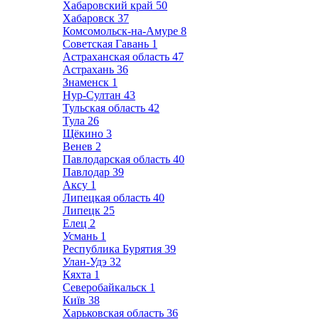
Хабаровский край
50
Хабаровск
37
Комсомольск-на-Амуре
8
Советская Гавань
1
Астраханская область
47
Астрахань
36
Знаменск
1
Нур-Султан
43
Тульская область
42
Тула
26
Щёкино
3
Венев
2
Павлодарская область
40
Павлодар
39
Аксу
1
Липецкая область
40
Липецк
25
Елец
2
Усмань
1
Республика Бурятия
39
Улан-Удэ
32
Кяхта
1
Северобайкальск
1
Київ
38
Харьковская область
36