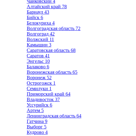
Чайковский
4
Алтайский край
78
Барнаул
43
Бийск
6
Белокуриха
4
Волгоградская область
72
Волгоград
42
Волжский
11
Камышин
3
Саратовская область
68
Саратов
41
Энгельс
10
Балаково
6
Воронежская область
65
Воронеж
52
Острогожск
1
Семилуки
1
Приморский край
64
Владивосток
37
Уссурийск
6
Артем
5
Ленинградская область
64
Гатчина
9
Выборг
5
Кудрово
4