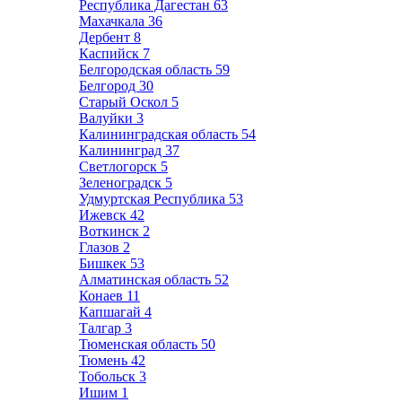
Республика Дагестан
63
Махачкала
36
Дербент
8
Каспийск
7
Белгородская область
59
Белгород
30
Старый Оскол
5
Валуйки
3
Калининградская область
54
Калининград
37
Светлогорск
5
Зеленоградск
5
Удмуртская Республика
53
Ижевск
42
Воткинск
2
Глазов
2
Бишкек
53
Алматинская область
52
Конаев
11
Капшагай
4
Талгар
3
Тюменская область
50
Тюмень
42
Тобольск
3
Ишим
1