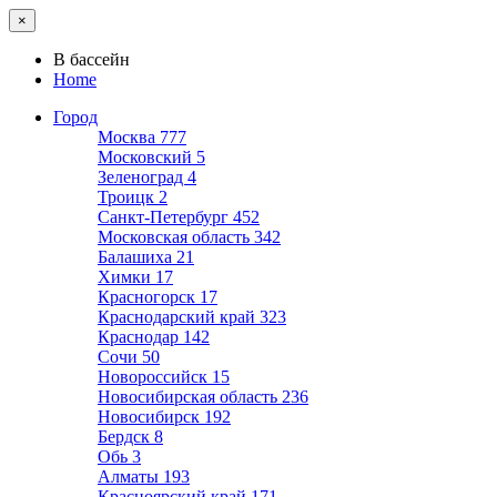
×
В бассейн
Home
Город
Москва
777
Московский
5
Зеленоград
4
Троицк
2
Санкт-Петербург
452
Московская область
342
Балашиха
21
Химки
17
Красногорск
17
Краснодарский край
323
Краснодар
142
Сочи
50
Новороссийск
15
Новосибирская область
236
Новосибирск
192
Бердск
8
Обь
3
Алматы
193
Красноярский край
171