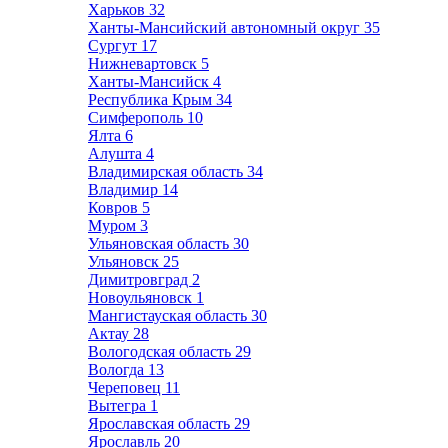
Харьков
32
Ханты-Мансийский автономный округ
35
Сургут
17
Нижневартовск
5
Ханты-Мансийск
4
Республика Крым
34
Симферополь
10
Ялта
6
Алушта
4
Владимирская область
34
Владимир
14
Ковров
5
Муром
3
Ульяновская область
30
Ульяновск
25
Димитровград
2
Новоульяновск
1
Мангистауская область
30
Актау
28
Вологодская область
29
Вологда
13
Череповец
11
Вытегра
1
Ярославская область
29
Ярославль
20