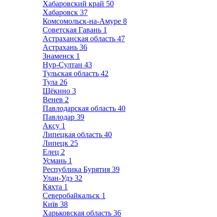
Хабаровский край
50
Хабаровск
37
Комсомольск-на-Амуре
8
Советская Гавань
1
Астраханская область
47
Астрахань
36
Знаменск
1
Нур-Султан
43
Тульская область
42
Тула
26
Щёкино
3
Венев
2
Павлодарская область
40
Павлодар
39
Аксу
1
Липецкая область
40
Липецк
25
Елец
2
Усмань
1
Республика Бурятия
39
Улан-Удэ
32
Кяхта
1
Северобайкальск
1
Київ
38
Харьковская область
36