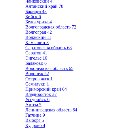
Чайковский
4
Алтайский край
78
Барнаул
43
Бийск
6
Белокуриха
4
Волгоградская область
72
Волгоград
42
Волжский
11
Камышин
3
Саратовская область
68
Саратов
41
Энгельс
10
Балаково
6
Воронежская область
65
Воронеж
52
Острогожск
1
Семилуки
1
Приморский край
64
Владивосток
37
Уссурийск
6
Артем
5
Ленинградская область
64
Гатчина
9
Выборг
5
Кудрово
4