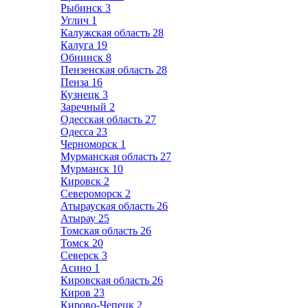
Рыбинск
3
Углич
1
Калужская область
28
Калуга
19
Обнинск
8
Пензенская область
28
Пенза
16
Кузнецк
3
Заречный
2
Одесская область
27
Одесса
23
Черноморск
1
Мурманская область
27
Мурманск
10
Кировск
2
Североморск
2
Атырауская область
26
Атырау
25
Томская область
26
Томск
20
Северск
3
Асино
1
Кировская область
26
Киров
23
Кирово-Чепецк
2