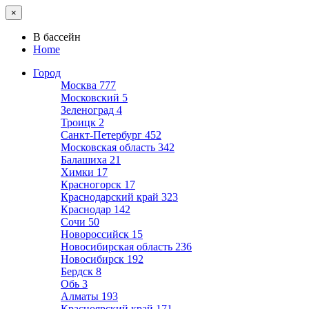
×
В бассейн
Home
Город
Москва
777
Московский
5
Зеленоград
4
Троицк
2
Санкт-Петербург
452
Московская область
342
Балашиха
21
Химки
17
Красногорск
17
Краснодарский край
323
Краснодар
142
Сочи
50
Новороссийск
15
Новосибирская область
236
Новосибирск
192
Бердск
8
Обь
3
Алматы
193
Красноярский край
171