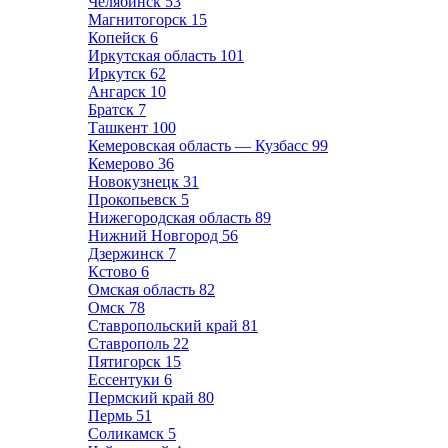
Челябинск
53
Магнитогорск
15
Копейск
6
Иркутская область
101
Иркутск
62
Ангарск
10
Братск
7
Ташкент
100
Кемеровская область — Кузбасс
99
Кемерово
36
Новокузнецк
31
Прокопьевск
5
Нижегородская область
89
Нижний Новгород
56
Дзержинск
7
Кстово
6
Омская область
82
Омск
78
Ставропольский край
81
Ставрополь
22
Пятигорск
15
Ессентуки
6
Пермский край
80
Пермь
51
Соликамск
5