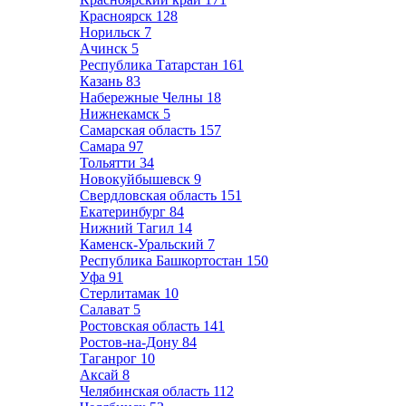
Красноярск
128
Норильск
7
Ачинск
5
Республика Татарстан
161
Казань
83
Набережные Челны
18
Нижнекамск
5
Самарская область
157
Самара
97
Тольятти
34
Новокуйбышевск
9
Свердловская область
151
Екатеринбург
84
Нижний Тагил
14
Каменск-Уральский
7
Республика Башкортостан
150
Уфа
91
Стерлитамак
10
Салават
5
Ростовская область
141
Ростов-на-Дону
84
Таганрог
10
Аксай
8
Челябинская область
112