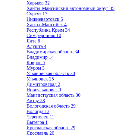
Харьков
32
Ханты-Мансийский автономный округ
35
Сургут
17
Нижневартовск
5
Ханты-Мансийск
4
Республика Крым
34
Симферополь
10
Ялта
6
Алушта
4
Владимирская область
34
Владимир
14
Ковров
5
Муром
3
Ульяновская область
30
Ульяновск
25
Димитровград
2
Новоульяновск
1
Мангистауская область
30
Актау
28
Вологодская область
29
Вологда
13
Череповец
11
Вытегра
1
Ярославская область
29
Ярославль
20