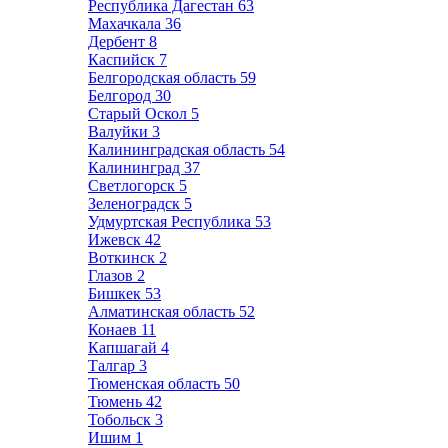
Республика Дагестан
63
Махачкала
36
Дербент
8
Каспийск
7
Белгородская область
59
Белгород
30
Старый Оскол
5
Валуйки
3
Калининградская область
54
Калининград
37
Светлогорск
5
Зеленоградск
5
Удмуртская Республика
53
Ижевск
42
Воткинск
2
Глазов
2
Бишкек
53
Алматинская область
52
Конаев
11
Капшагай
4
Талгар
3
Тюменская область
50
Тюмень
42
Тобольск
3
Ишим
1