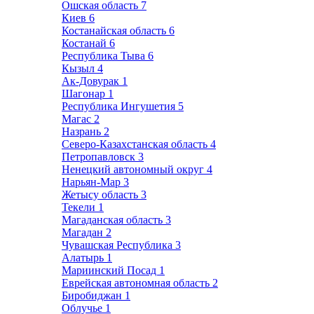
Ошская область
7
Киев
6
Костанайская область
6
Костанай
6
Республика Тыва
6
Кызыл
4
Ак-Довурак
1
Шагонар
1
Республика Ингушетия
5
Магас
2
Назрань
2
Северо-Казахстанская область
4
Петропавловск
3
Ненецкий автономный округ
4
Нарьян-Мар
3
Жетысу область
3
Текели
1
Магаданская область
3
Магадан
2
Чувашская Республика
3
Алатырь
1
Мариинский Посад
1
Еврейская автономная область
2
Биробиджан
1
Облучье
1