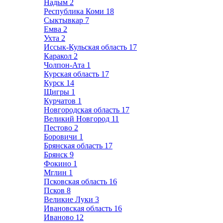
Надым
2
Республика Коми
18
Сыктывкар
7
Емва
2
Ухта
2
Иссык-Кульская область
17
Каракол
2
Чолпон-Ата
1
Курская область
17
Курск
14
Щигры
1
Курчатов
1
Новгородская область
17
Великий Новгород
11
Пестово
2
Боровичи
1
Брянская область
17
Брянск
9
Фокино
1
Мглин
1
Псковская область
16
Псков
8
Великие Луки
3
Ивановская область
16
Иваново
12