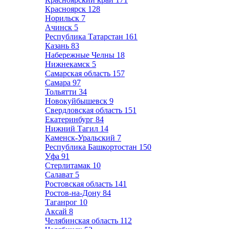
Красноярск
128
Норильск
7
Ачинск
5
Республика Татарстан
161
Казань
83
Набережные Челны
18
Нижнекамск
5
Самарская область
157
Самара
97
Тольятти
34
Новокуйбышевск
9
Свердловская область
151
Екатеринбург
84
Нижний Тагил
14
Каменск-Уральский
7
Республика Башкортостан
150
Уфа
91
Стерлитамак
10
Салават
5
Ростовская область
141
Ростов-на-Дону
84
Таганрог
10
Аксай
8
Челябинская область
112