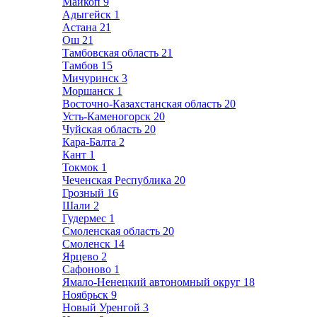
Майкоп
9
Адыгейск
1
Астана
21
Ош
21
Тамбовская область
21
Тамбов
15
Мичуринск
3
Моршанск
1
Восточно-Казахстанская область
20
Усть-Каменогорск
20
Чуйская область
20
Кара-Балта
2
Кант
1
Токмок
1
Чеченская Республика
20
Грозный
16
Шали
2
Гудермес
1
Смоленская область
20
Смоленск
14
Ярцево
2
Сафоново
1
Ямало-Ненецкий автономный округ
18
Ноябрьск
9
Новый Уренгой
3