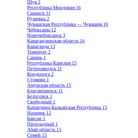
Шуя
2
Республика Мордовия
16
Саранск
11
Рузаевка
2
Чувашская Республика — Чувашия
16
Чебоксары
12
Новочебоксарск
3
Карагандинская область
16
Караганда
13
Темиртау
2
Сарань
1
Республика Карелия
15
Петрозаводск
11
Кондопога
2
Суоярви
1
Амурская область
15
Благовещенск
11
Белогорск
1
Свободный
1
Кабардино-Балкарская Республика
15
Нальчик
12
Баксан
1
Прохладный
1
Абай область
15
Семей
15