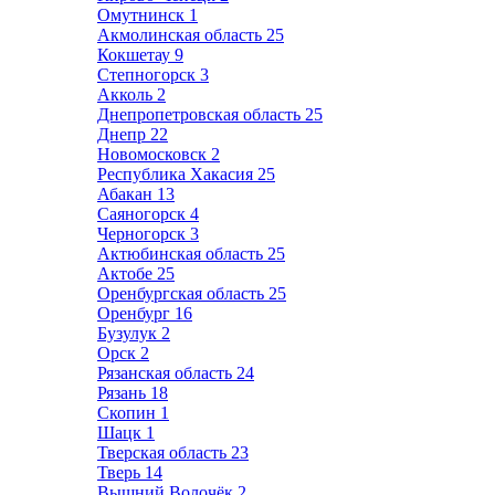
Омутнинск
1
Акмолинская область
25
Кокшетау
9
Степногорск
3
Акколь
2
Днепропетровская область
25
Днепр
22
Новомосковск
2
Республика Хакасия
25
Абакан
13
Саяногорск
4
Черногорск
3
Актюбинская область
25
Актобе
25
Оренбургская область
25
Оренбург
16
Бузулук
2
Орск
2
Рязанская область
24
Рязань
18
Скопин
1
Шацк
1
Тверская область
23
Тверь
14
Вышний Волочёк
2