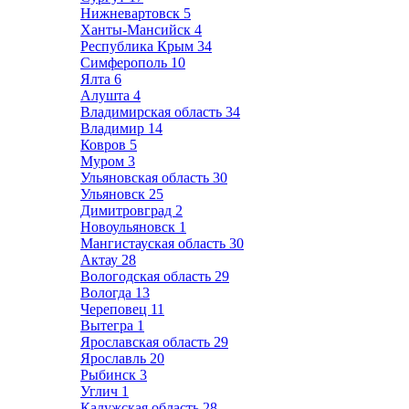
Нижневартовск
5
Ханты-Мансийск
4
Республика Крым
34
Симферополь
10
Ялта
6
Алушта
4
Владимирская область
34
Владимир
14
Ковров
5
Муром
3
Ульяновская область
30
Ульяновск
25
Димитровград
2
Новоульяновск
1
Мангистауская область
30
Актау
28
Вологодская область
29
Вологда
13
Череповец
11
Вытегра
1
Ярославская область
29
Ярославль
20
Рыбинск
3
Углич
1
Калужская область
28