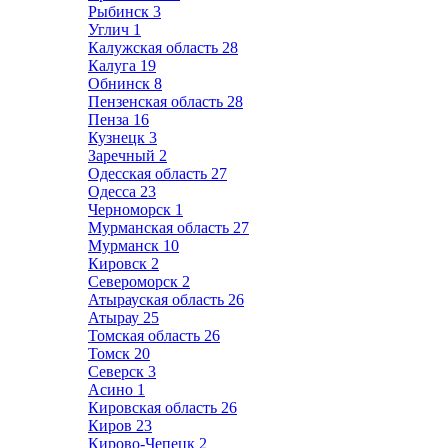
Рыбинск
3
Углич
1
Калужская область
28
Калуга
19
Обнинск
8
Пензенская область
28
Пенза
16
Кузнецк
3
Заречный
2
Одесская область
27
Одесса
23
Черноморск
1
Мурманская область
27
Мурманск
10
Кировск
2
Североморск
2
Атырауская область
26
Атырау
25
Томская область
26
Томск
20
Северск
3
Асино
1
Кировская область
26
Киров
23
Кирово-Чепецк
2