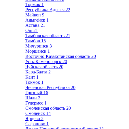
Торжок
1
Республика Адыгея
22
Майкоп
9
Адыгейск
1
Астана
21
Ош
21
Тамбовская область
21
Тамбов
15
Мичуринск
3
Моршанск
1
Восточно-Казахстанская область
20
Усть-Каменогорск
20
Чуйская область
20
Кара-Балта
2
Кант
1
Токмок
1
Чеченская Республика
20
Грозный
16
Шали
2
Гудермес
1
Смоленская область
20
Смоленск
14
Ярцево
2
Сафоново
1
Ямало-Ненецкий автономный округ
18