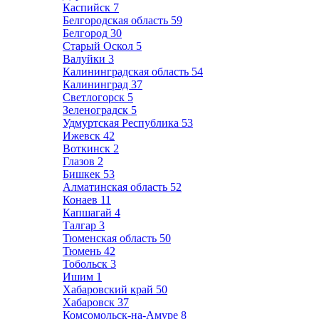
Каспийск
7
Белгородская область
59
Белгород
30
Старый Оскол
5
Валуйки
3
Калининградская область
54
Калининград
37
Светлогорск
5
Зеленоградск
5
Удмуртская Республика
53
Ижевск
42
Воткинск
2
Глазов
2
Бишкек
53
Алматинская область
52
Конаев
11
Капшагай
4
Талгар
3
Тюменская область
50
Тюмень
42
Тобольск
3
Ишим
1
Хабаровский край
50
Хабаровск
37
Комсомольск-на-Амуре
8