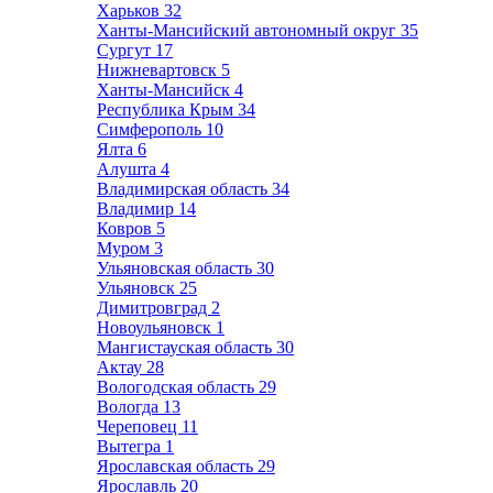
Харьков
32
Ханты-Мансийский автономный округ
35
Сургут
17
Нижневартовск
5
Ханты-Мансийск
4
Республика Крым
34
Симферополь
10
Ялта
6
Алушта
4
Владимирская область
34
Владимир
14
Ковров
5
Муром
3
Ульяновская область
30
Ульяновск
25
Димитровград
2
Новоульяновск
1
Мангистауская область
30
Актау
28
Вологодская область
29
Вологда
13
Череповец
11
Вытегра
1
Ярославская область
29
Ярославль
20