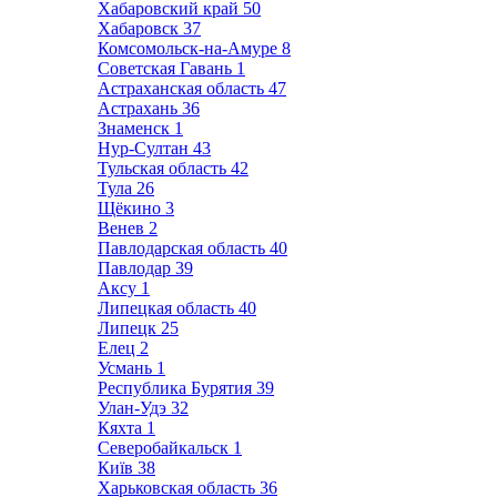
Хабаровский край
50
Хабаровск
37
Комсомольск-на-Амуре
8
Советская Гавань
1
Астраханская область
47
Астрахань
36
Знаменск
1
Нур-Султан
43
Тульская область
42
Тула
26
Щёкино
3
Венев
2
Павлодарская область
40
Павлодар
39
Аксу
1
Липецкая область
40
Липецк
25
Елец
2
Усмань
1
Республика Бурятия
39
Улан-Удэ
32
Кяхта
1
Северобайкальск
1
Київ
38
Харьковская область
36