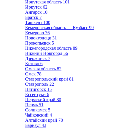
Иркутская область
101
Иркутск
62
Ангарск
10
Братск
7
Ташкент
100
Кемеровская область — Кузбасс
99
Кемерово
36
Новокузнецк
31
Прокопьевск
5
Нижегородская область
89
Нижний Новгород
56
Дзержинск
7
Кстово
6
Омская область
82
Омск
78
Ставропольский край
81
Ставрополь
22
Пятигорск
15
Ессентуки
6
Пермский край
80
Пермь
51
Соликамск
5
Чайковский
4
Алтайский край
78
Барнаул
43