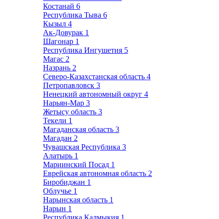
Костанай
6
Республика Тыва
6
Кызыл
4
Ак-Довурак
1
Шагонар
1
Республика Ингушетия
5
Магас
2
Назрань
2
Северо-Казахстанская область
4
Петропавловск
3
Ненецкий автономный округ
4
Нарьян-Мар
3
Жетысу область
3
Текели
1
Магаданская область
3
Магадан
2
Чувашская Республика
3
Алатырь
1
Мариинский Посад
1
Еврейская автономная область
2
Биробиджан
1
Облучье
1
Нарынская область
1
Нарын
1
Республика Калмыкия
1