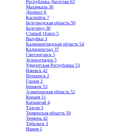
Республика Дагестан
63
Махачкала
36
Дербент
8
Каспийск
7
Белгородская область
59
Белгород
30
Старый Оскол
5
Валуйки
3
Калининградская область
54
Калининград
37
Светлогорск
5
Зеленоградск
5
Удмуртская Республика
53
Ижевск
42
Воткинск
2
Глазов
2
Бишкек
53
Алматинская область
52
Конаев
11
Капшагай
4
Талгар
3
Тюменская область
50
Тюмень
42
Тобольск
3
Ишим
1