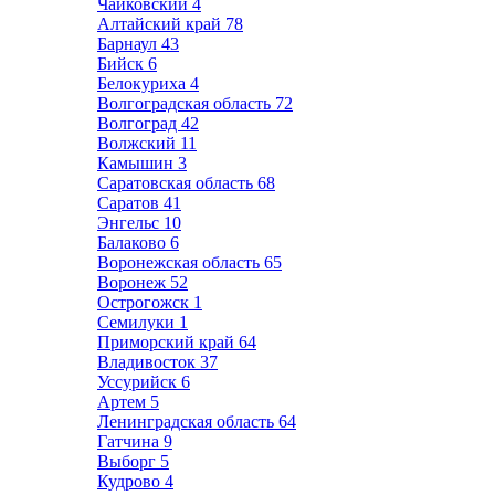
Чайковский
4
Алтайский край
78
Барнаул
43
Бийск
6
Белокуриха
4
Волгоградская область
72
Волгоград
42
Волжский
11
Камышин
3
Саратовская область
68
Саратов
41
Энгельс
10
Балаково
6
Воронежская область
65
Воронеж
52
Острогожск
1
Семилуки
1
Приморский край
64
Владивосток
37
Уссурийск
6
Артем
5
Ленинградская область
64
Гатчина
9
Выборг
5
Кудрово
4