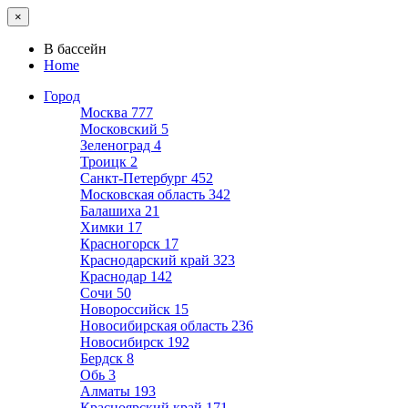
×
В бассейн
Home
Город
Москва
777
Московский
5
Зеленоград
4
Троицк
2
Санкт-Петербург
452
Московская область
342
Балашиха
21
Химки
17
Красногорск
17
Краснодарский край
323
Краснодар
142
Сочи
50
Новороссийск
15
Новосибирская область
236
Новосибирск
192
Бердск
8
Обь
3
Алматы
193
Красноярский край
171