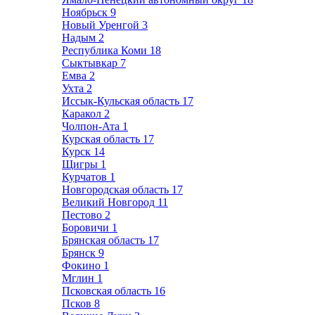
Ноябрьск
9
Новый Уренгой
3
Надым
2
Республика Коми
18
Сыктывкар
7
Емва
2
Ухта
2
Иссык-Кульская область
17
Каракол
2
Чолпон-Ата
1
Курская область
17
Курск
14
Щигры
1
Курчатов
1
Новгородская область
17
Великий Новгород
11
Пестово
2
Боровичи
1
Брянская область
17
Брянск
9
Фокино
1
Мглин
1
Псковская область
16
Псков
8