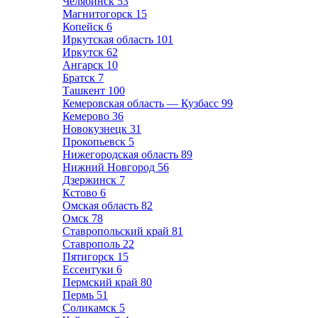
Челябинск
53
Магнитогорск
15
Копейск
6
Иркутская область
101
Иркутск
62
Ангарск
10
Братск
7
Ташкент
100
Кемеровская область — Кузбасс
99
Кемерово
36
Новокузнецк
31
Прокопьевск
5
Нижегородская область
89
Нижний Новгород
56
Дзержинск
7
Кстово
6
Омская область
82
Омск
78
Ставропольский край
81
Ставрополь
22
Пятигорск
15
Ессентуки
6
Пермский край
80
Пермь
51
Соликамск
5