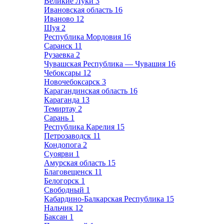
Великие Луки
3
Ивановская область
16
Иваново
12
Шуя
2
Республика Мордовия
16
Саранск
11
Рузаевка
2
Чувашская Республика — Чувашия
16
Чебоксары
12
Новочебоксарск
3
Карагандинская область
16
Караганда
13
Темиртау
2
Сарань
1
Республика Карелия
15
Петрозаводск
11
Кондопога
2
Суоярви
1
Амурская область
15
Благовещенск
11
Белогорск
1
Свободный
1
Кабардино-Балкарская Республика
15
Нальчик
12
Баксан
1