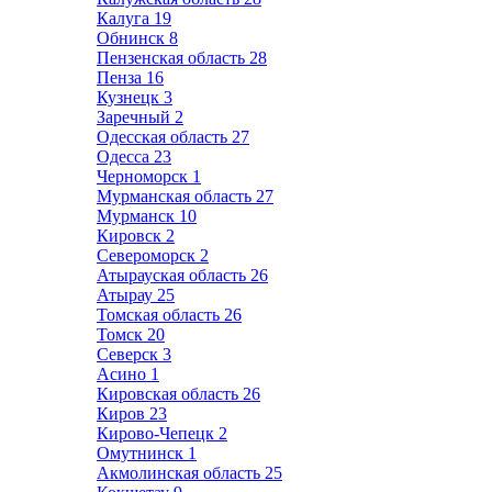
Калуга
19
Обнинск
8
Пензенская область
28
Пенза
16
Кузнецк
3
Заречный
2
Одесская область
27
Одесса
23
Черноморск
1
Мурманская область
27
Мурманск
10
Кировск
2
Североморск
2
Атырауская область
26
Атырау
25
Томская область
26
Томск
20
Северск
3
Асино
1
Кировская область
26
Киров
23
Кирово-Чепецк
2
Омутнинск
1
Акмолинская область
25