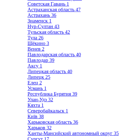
Советская Гавань
1
Астраханская область
47
Астрахань
36
Знаменск
1
Нур-Султан
43
Тульская область
42
Тула
26
Щёкино
3
Венев
2
Павлодарская область
40
Павлодар
39
Аксу
1
Липецкая область
40
Липецк
25
Елец
2
Усмань
1
Республика Бурятия
39
Улан-Удэ
32
Кяхта
1
Северобайкальск
1
Київ
38
Харьковская область
36
Харьков
32
Ханты-Мансийский автономный округ
35
Сургут
17