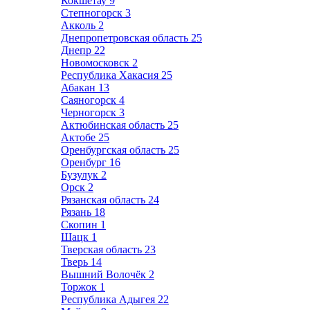
Кокшетау
9
Степногорск
3
Акколь
2
Днепропетровская область
25
Днепр
22
Новомосковск
2
Республика Хакасия
25
Абакан
13
Саяногорск
4
Черногорск
3
Актюбинская область
25
Актобе
25
Оренбургская область
25
Оренбург
16
Бузулук
2
Орск
2
Рязанская область
24
Рязань
18
Скопин
1
Шацк
1
Тверская область
23
Тверь
14
Вышний Волочёк
2
Торжок
1
Республика Адыгея
22