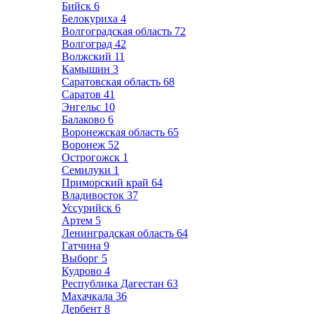
Бийск
6
Белокуриха
4
Волгоградская область
72
Волгоград
42
Волжский
11
Камышин
3
Саратовская область
68
Саратов
41
Энгельс
10
Балаково
6
Воронежская область
65
Воронеж
52
Острогожск
1
Семилуки
1
Приморский край
64
Владивосток
37
Уссурийск
6
Артем
5
Ленинградская область
64
Гатчина
9
Выборг
5
Кудрово
4
Республика Дагестан
63
Махачкала
36
Дербент
8