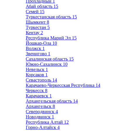
Прохладный
1
Абай область
15
Семей
15
Туркестанская область
15
Шымкент
8
Туркестан
5
Кентау
2
Республика Марий Эл
15
Йошкар-Ола
10
Волжск
1
Звенигово
1
Сахалинская область
15
Южно-Сахалинск
10
Невельск
1
Корсаков
1
Севастополь
14
Карачаево-Черкесская Республика
14
Черкесск
8
Карачаевск
1
Архангельская область
14
Архангельск
8
Северодвинск
4
Новодвинск
1
Республика Алтай
12
Горно-Алтайск
4