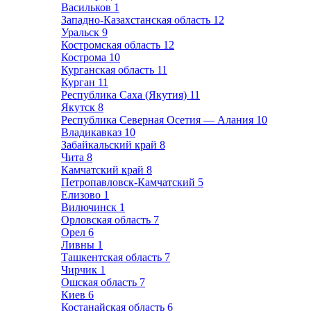
Васильков
1
Западно-Казахстанская область
12
Уральск
9
Костромская область
12
Кострома
10
Курганская область
11
Курган
11
Республика Саха (Якутия)
11
Якутск
8
Республика Северная Осетия — Алания
10
Владикавказ
10
Забайкальский край
8
Чита
8
Камчатский край
8
Петропавловск-Камчатский
5
Елизово
1
Вилючинск
1
Орловская область
7
Орел
6
Ливны
1
Ташкентская область
7
Чирчик
1
Ошская область
7
Киев
6
Костанайская область
6