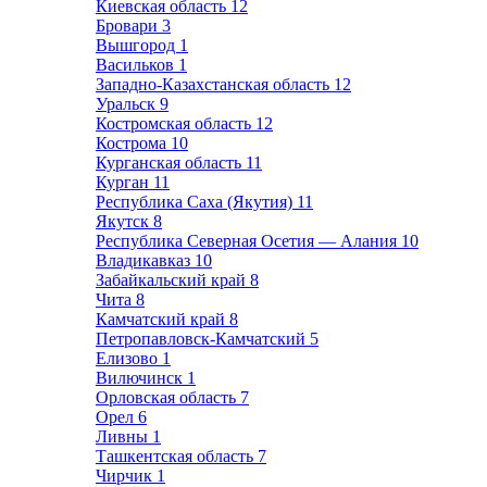
Киевская область
12
Бровари
3
Вышгород
1
Васильков
1
Западно-Казахстанская область
12
Уральск
9
Костромская область
12
Кострома
10
Курганская область
11
Курган
11
Республика Саха (Якутия)
11
Якутск
8
Республика Северная Осетия — Алания
10
Владикавказ
10
Забайкальский край
8
Чита
8
Камчатский край
8
Петропавловск-Камчатский
5
Елизово
1
Вилючинск
1
Орловская область
7
Орел
6
Ливны
1
Ташкентская область
7
Чирчик
1