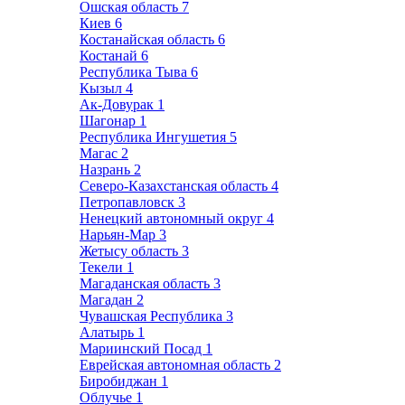
Ошская область
7
Киев
6
Костанайская область
6
Костанай
6
Республика Тыва
6
Кызыл
4
Ак-Довурак
1
Шагонар
1
Республика Ингушетия
5
Магас
2
Назрань
2
Северо-Казахстанская область
4
Петропавловск
3
Ненецкий автономный округ
4
Нарьян-Мар
3
Жетысу область
3
Текели
1
Магаданская область
3
Магадан
2
Чувашская Республика
3
Алатырь
1
Мариинский Посад
1
Еврейская автономная область
2
Биробиджан
1
Облучье
1