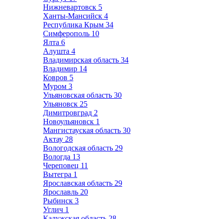
Нижневартовск
5
Ханты-Мансийск
4
Республика Крым
34
Симферополь
10
Ялта
6
Алушта
4
Владимирская область
34
Владимир
14
Ковров
5
Муром
3
Ульяновская область
30
Ульяновск
25
Димитровград
2
Новоульяновск
1
Мангистауская область
30
Актау
28
Вологодская область
29
Вологда
13
Череповец
11
Вытегра
1
Ярославская область
29
Ярославль
20
Рыбинск
3
Углич
1
Калужская область
28