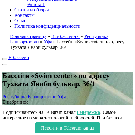
Элиста
1
Статьи и обзоры
Контакты
О нас
Политика конфиденциальности
Главная страница
»
Все бассейны
»
Республика
Башкортостан
»
Уфа
»
Бассейн «Swim center» по адресу
Тухвата Янаби бульвар, 36/1
В бассейн
Бассейн «Swim center» по адресу
Тухвата Янаби бульвар, 36/1
Республика Башкортостан
Уфа
В избранное
Подписывайтесь на Telegram-канал
Генережка
! Самое
интересное из мира технологий, нейросетей, IT и бизнеса.
Перейти в Telegram канал