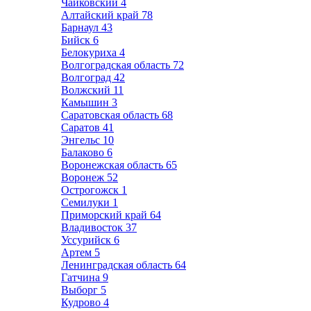
Чайковский
4
Алтайский край
78
Барнаул
43
Бийск
6
Белокуриха
4
Волгоградская область
72
Волгоград
42
Волжский
11
Камышин
3
Саратовская область
68
Саратов
41
Энгельс
10
Балаково
6
Воронежская область
65
Воронеж
52
Острогожск
1
Семилуки
1
Приморский край
64
Владивосток
37
Уссурийск
6
Артем
5
Ленинградская область
64
Гатчина
9
Выборг
5
Кудрово
4