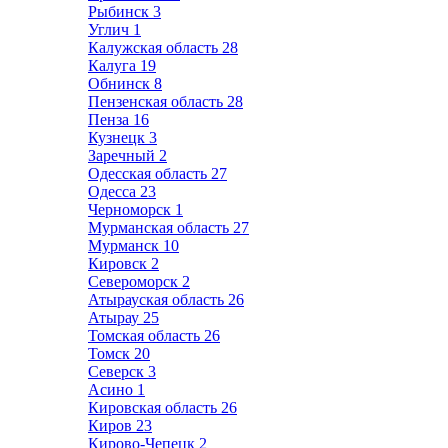
Рыбинск
3
Углич
1
Калужская область
28
Калуга
19
Обнинск
8
Пензенская область
28
Пенза
16
Кузнецк
3
Заречный
2
Одесская область
27
Одесса
23
Черноморск
1
Мурманская область
27
Мурманск
10
Кировск
2
Североморск
2
Атырауская область
26
Атырау
25
Томская область
26
Томск
20
Северск
3
Асино
1
Кировская область
26
Киров
23
Кирово-Чепецк
2