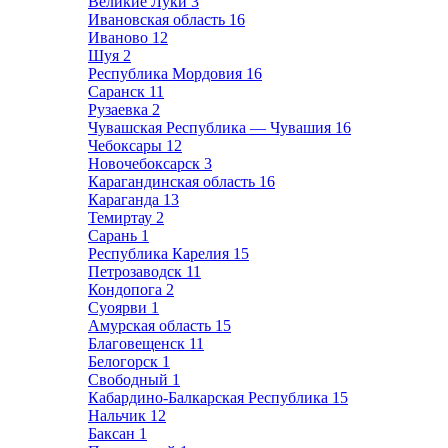
Великие Луки
3
Ивановская область
16
Иваново
12
Шуя
2
Республика Мордовия
16
Саранск
11
Рузаевка
2
Чувашская Республика — Чувашия
16
Чебоксары
12
Новочебоксарск
3
Карагандинская область
16
Караганда
13
Темиртау
2
Сарань
1
Республика Карелия
15
Петрозаводск
11
Кондопога
2
Суоярви
1
Амурская область
15
Благовещенск
11
Белогорск
1
Свободный
1
Кабардино-Балкарская Республика
15
Нальчик
12
Баксан
1