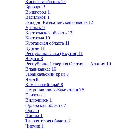
Киевская область
12
Бровари
3
Вышгород
1
Васильков
1
Западно-Казахстанская область
12
Уральск
9
Костромская область
12
Кострома
10
Курганская область
11
Курган
11
Республика Саха (Якутия)
11
Якутск
8
Республика Северная Осетия — Алания
10
Владикавказ
10
Забайкальский край
8
Чита
8
Камчатский край
8
Петропавловск-Камчатский
5
Елизово
1
Вилючинск
1
Орловская область
7
Орел
6
Ливны
1
Ташкентская область
7
Чирчик
1