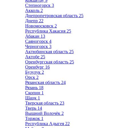
Кокшетау
9
Степногорск
3
Акколь
2
Днепропетровская область
25
Днепр
22
Новомосковск
2
Республика Хакасия
25
Абакан
13
Саяногорск
4
Черногорск
3
Актюбинская область
25
Актобе
25
Оренбургская область
25
Оренбург
16
Бузулук
2
Орск
2
Рязанская область
24
Рязань
18
Скопин
1
Шацк
1
Тверская область
23
Тверь
14
Вышний Волочёк
2
Торжок
1
Республика Адыгея
22