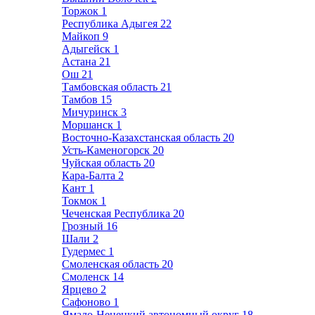
Торжок
1
Республика Адыгея
22
Майкоп
9
Адыгейск
1
Астана
21
Ош
21
Тамбовская область
21
Тамбов
15
Мичуринск
3
Моршанск
1
Восточно-Казахстанская область
20
Усть-Каменогорск
20
Чуйская область
20
Кара-Балта
2
Кант
1
Токмок
1
Чеченская Республика
20
Грозный
16
Шали
2
Гудермес
1
Смоленская область
20
Смоленск
14
Ярцево
2
Сафоново
1
Ямало-Ненецкий автономный округ
18