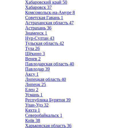
Хабаровский край
50
Хабаровск
37
Комсомольск-на-Амуре
8
Советская Гавань
1
Астраханская область
47
Астрахань
36
Знаменск
1
Нур-Султан
43
Тульская область
42
Тула
26
Щёкино
3
Венев
2
Павлодарская область
40
Павлодар
39
Аксу
1
Липецкая область
40
Липецк
25
Елец
2
Усмань
1
Республика Бурятия
39
Улан-Удэ
32
Кяхта
1
Северобайкальск
1
Київ
38
Харьковская область
36