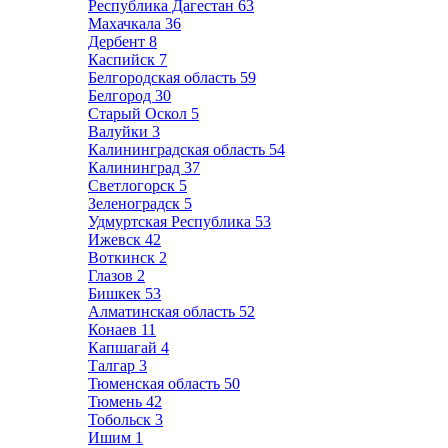
Республика Дагестан
63
Махачкала
36
Дербент
8
Каспийск
7
Белгородская область
59
Белгород
30
Старый Оскол
5
Валуйки
3
Калининградская область
54
Калининград
37
Светлогорск
5
Зеленоградск
5
Удмуртская Республика
53
Ижевск
42
Воткинск
2
Глазов
2
Бишкек
53
Алматинская область
52
Конаев
11
Капшагай
4
Талгар
3
Тюменская область
50
Тюмень
42
Тобольск
3
Ишим
1