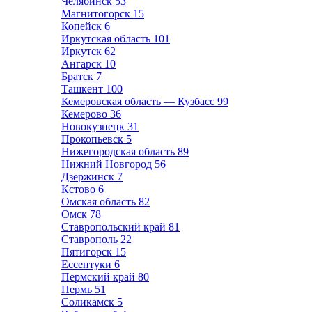
Челябинск
53
Магнитогорск
15
Копейск
6
Иркутская область
101
Иркутск
62
Ангарск
10
Братск
7
Ташкент
100
Кемеровская область — Кузбасс
99
Кемерово
36
Новокузнецк
31
Прокопьевск
5
Нижегородская область
89
Нижний Новгород
56
Дзержинск
7
Кстово
6
Омская область
82
Омск
78
Ставропольский край
81
Ставрополь
22
Пятигорск
15
Ессентуки
6
Пермский край
80
Пермь
51
Соликамск
5