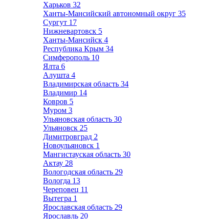
Харьков
32
Ханты-Мансийский автономный округ
35
Сургут
17
Нижневартовск
5
Ханты-Мансийск
4
Республика Крым
34
Симферополь
10
Ялта
6
Алушта
4
Владимирская область
34
Владимир
14
Ковров
5
Муром
3
Ульяновская область
30
Ульяновск
25
Димитровград
2
Новоульяновск
1
Мангистауская область
30
Актау
28
Вологодская область
29
Вологда
13
Череповец
11
Вытегра
1
Ярославская область
29
Ярославль
20