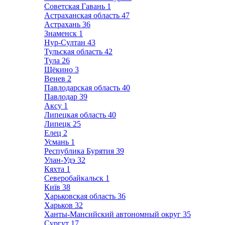
Советская Гавань
1
Астраханская область
47
Астрахань
36
Знаменск
1
Нур-Султан
43
Тульская область
42
Тула
26
Щёкино
3
Венев
2
Павлодарская область
40
Павлодар
39
Аксу
1
Липецкая область
40
Липецк
25
Елец
2
Усмань
1
Республика Бурятия
39
Улан-Удэ
32
Кяхта
1
Северобайкальск
1
Київ
38
Харьковская область
36
Харьков
32
Ханты-Мансийский автономный округ
35
Сургут
17