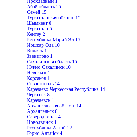
Прохладный
1
Абай область
15
Семей
15
Туркестанская область
15
Шымкент
8
Туркестан
5
Кентау
2
Республика Марий Эл
15
Йошкар-Ола
10
Волжск
1
Звенигово
1
Сахалинская область
15
Южно-Сахалинск
10
Невельск
1
Корсаков
1
Севастополь
14
Карачаево-Черкесская Республика
14
Черкесск
8
Карачаевск
1
Архангельская область
14
Архангельск
8
Северодвинск
4
Новодвинск
1
Республика Алтай
12
Горно-Алтайск
4