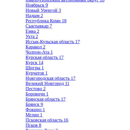
Ноябрьск
9
Новый Уренгой
3
Надым
2
Республика Коми
18
Сыктывкар
7
Емва
2
Ухта
2
Иссык-Кульская область
17
Каракол
2
Чолпон-Ата
1
Курская область
17
Курск
14
Щигры
1
Курчатов
1
Новгородская область
17
Великий Новгород
11
Пестово
2
Боровичи
1
Брянская область
17
Брянск
9
Фокино
1
Мглин
1
Псковская область
16
Псков
8