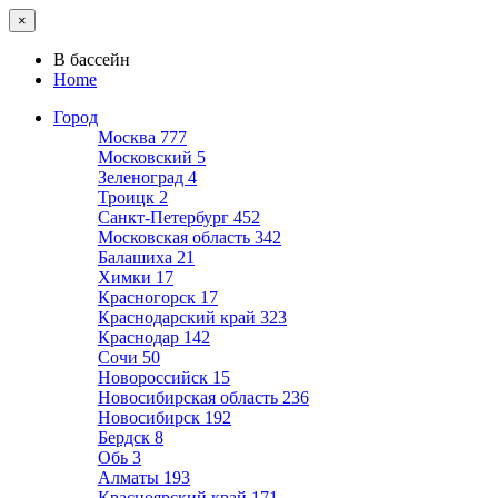
×
В бассейн
Home
Город
Москва
777
Московский
5
Зеленоград
4
Троицк
2
Санкт-Петербург
452
Московская область
342
Балашиха
21
Химки
17
Красногорск
17
Краснодарский край
323
Краснодар
142
Сочи
50
Новороссийск
15
Новосибирская область
236
Новосибирск
192
Бердск
8
Обь
3
Алматы
193
Красноярский край
171