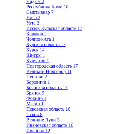
Надым
2
Республика Коми
18
Сыктывкар
7
Емва
2
Ухта
2
Иссык-Кульская область
17
Каракол
2
Чолпон-Ата
1
Курская область
17
Курск
14
Щигры
1
Курчатов
1
Новгородская область
17
Великий Новгород
11
Пестово
2
Боровичи
1
Брянская область
17
Брянск
9
Фокино
1
Мглин
1
Псковская область
16
Псков
8
Великие Луки
3
Ивановская область
16
Иваново
12