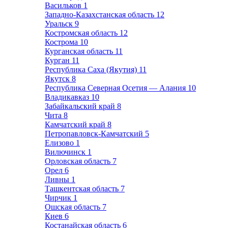
Васильков
1
Западно-Казахстанская область
12
Уральск
9
Костромская область
12
Кострома
10
Курганская область
11
Курган
11
Республика Саха (Якутия)
11
Якутск
8
Республика Северная Осетия — Алания
10
Владикавказ
10
Забайкальский край
8
Чита
8
Камчатский край
8
Петропавловск-Камчатский
5
Елизово
1
Вилючинск
1
Орловская область
7
Орел
6
Ливны
1
Ташкентская область
7
Чирчик
1
Ошская область
7
Киев
6
Костанайская область
6