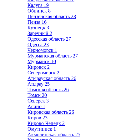
Калуга
19
Обнинск
8
Пензенская область
28
Пенза
16
Кузнецк
3
Заречный
2
Одесская область
27
Одесса
23
Черноморск
1
Мурманская область
27
Мурманск
10
Кировск
2
Североморск
2
Атырауская область
26
Атырау
25
Томская область
26
Томск
20
Северск
3
Асино
1
Кировская область
26
Киров
23
Кирово-Чепецк
2
Омутнинск
1
Акмолинская область
25