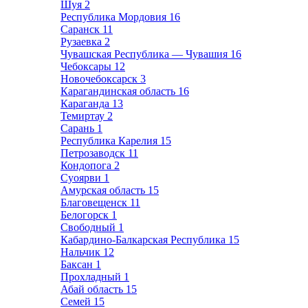
Шуя
2
Республика Мордовия
16
Саранск
11
Рузаевка
2
Чувашская Республика — Чувашия
16
Чебоксары
12
Новочебоксарск
3
Карагандинская область
16
Караганда
13
Темиртау
2
Сарань
1
Республика Карелия
15
Петрозаводск
11
Кондопога
2
Суоярви
1
Амурская область
15
Благовещенск
11
Белогорск
1
Свободный
1
Кабардино-Балкарская Республика
15
Нальчик
12
Баксан
1
Прохладный
1
Абай область
15
Семей
15