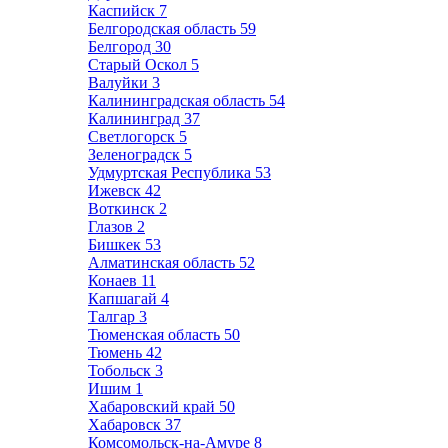
Каспийск
7
Белгородская область
59
Белгород
30
Старый Оскол
5
Валуйки
3
Калининградская область
54
Калининград
37
Светлогорск
5
Зеленоградск
5
Удмуртская Республика
53
Ижевск
42
Воткинск
2
Глазов
2
Бишкек
53
Алматинская область
52
Конаев
11
Капшагай
4
Талгар
3
Тюменская область
50
Тюмень
42
Тобольск
3
Ишим
1
Хабаровский край
50
Хабаровск
37
Комсомольск-на-Амуре
8