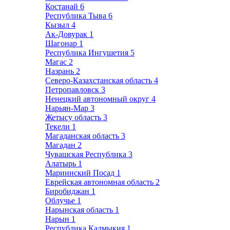
Костанай
6
Республика Тыва
6
Кызыл
4
Ак-Довурак
1
Шагонар
1
Республика Ингушетия
5
Магас
2
Назрань
2
Северо-Казахстанская область
4
Петропавловск
3
Ненецкий автономный округ
4
Нарьян-Мар
3
Жетысу область
3
Текели
1
Магаданская область
3
Магадан
2
Чувашская Республика
3
Алатырь
1
Мариинский Посад
1
Еврейская автономная область
2
Биробиджан
1
Облучье
1
Нарынская область
1
Нарын
1
Республика Калмыкия
1