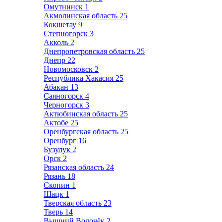
Омутнинск
1
Акмолинская область
25
Кокшетау
9
Степногорск
3
Акколь
2
Днепропетровская область
25
Днепр
22
Новомосковск
2
Республика Хакасия
25
Абакан
13
Саяногорск
4
Черногорск
3
Актюбинская область
25
Актобе
25
Оренбургская область
25
Оренбург
16
Бузулук
2
Орск
2
Рязанская область
24
Рязань
18
Скопин
1
Шацк
1
Тверская область
23
Тверь
14
Вышний Волочёк
2