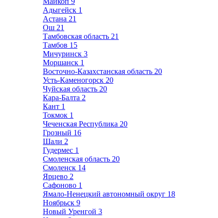
Майкоп
9
Адыгейск
1
Астана
21
Ош
21
Тамбовская область
21
Тамбов
15
Мичуринск
3
Моршанск
1
Восточно-Казахстанская область
20
Усть-Каменогорск
20
Чуйская область
20
Кара-Балта
2
Кант
1
Токмок
1
Чеченская Республика
20
Грозный
16
Шали
2
Гудермес
1
Смоленская область
20
Смоленск
14
Ярцево
2
Сафоново
1
Ямало-Ненецкий автономный округ
18
Ноябрьск
9
Новый Уренгой
3