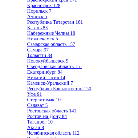
Красноярск
128
Норильск
7
Ачинск
5
Республика Татарстан
161
Казань
83
Набережные Челны
18
Нижнекамск
5
Самарская область
157
Самара
97
Тольятти
34
Новокуйбышевск
9
Свердловская область
151
Екатеринбург
84
Нижний Тагил
14
Каменск-Уральский
7
Республика Башкортостан
150
Уфа
91
Стерлитамак
10
Салават
5
Ростовская область
141
Ростов-на-Дону
84
Таганрог
10
Аксай
8
Челябинская область
112