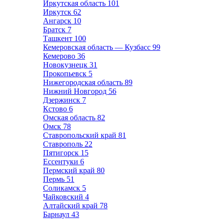
Иркутская область
101
Иркутск
62
Ангарск
10
Братск
7
Ташкент
100
Кемеровская область — Кузбасс
99
Кемерово
36
Новокузнецк
31
Прокопьевск
5
Нижегородская область
89
Нижний Новгород
56
Дзержинск
7
Кстово
6
Омская область
82
Омск
78
Ставропольский край
81
Ставрополь
22
Пятигорск
15
Ессентуки
6
Пермский край
80
Пермь
51
Соликамск
5
Чайковский
4
Алтайский край
78
Барнаул
43