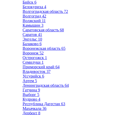
Бийск
6
Белокуриха
4
Волгоградская область
72
Волгоград
42
Волжский
11
Камышин
3
Саратовская область
68
Саратов
41
Энгельс
10
Балаково
6
Воронежская область
65
Воронеж
52
Острогожск
1
Семилуки
1
Приморский край
64
Владивосток
37
Уссурийск
6
Артем
5
Ленинградская область
64
Гатчина
9
Выборг
5
Кудрово
4
Республика Дагестан
63
Махачкала
36
Дербент
8