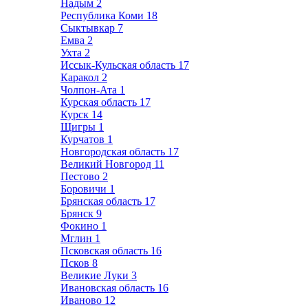
Надым
2
Республика Коми
18
Сыктывкар
7
Емва
2
Ухта
2
Иссык-Кульская область
17
Каракол
2
Чолпон-Ата
1
Курская область
17
Курск
14
Щигры
1
Курчатов
1
Новгородская область
17
Великий Новгород
11
Пестово
2
Боровичи
1
Брянская область
17
Брянск
9
Фокино
1
Мглин
1
Псковская область
16
Псков
8
Великие Луки
3
Ивановская область
16
Иваново
12