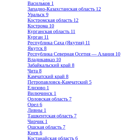
Васильков
1
Западно-Казахстанская область
12
Уральск
9
Костромская область
12
Кострома
10
Курганская область
11
Курган
11
Республика Саха (Якутия)
11
Якутск
8
Республика Северная Осетия — Алания
10
Владикавказ
10
Забайкальский край
8
Чита
8
Камчатский край
8
Петропавловск-Камчатский
5
Елизово
1
Вилючинск
1
Орловская область
7
Орел
6
Ливны
1
Ташкентская область
7
Чирчик
1
Ошская область
7
Киев
6
Костанайская область
6