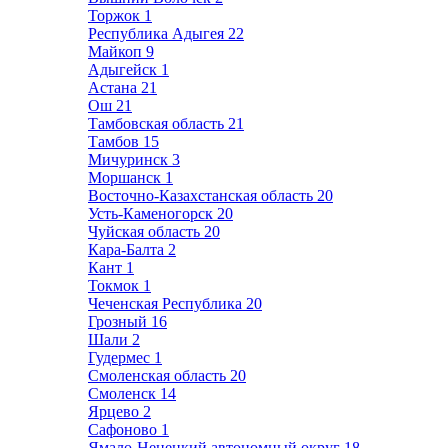
Торжок
1
Республика Адыгея
22
Майкоп
9
Адыгейск
1
Астана
21
Ош
21
Тамбовская область
21
Тамбов
15
Мичуринск
3
Моршанск
1
Восточно-Казахстанская область
20
Усть-Каменогорск
20
Чуйская область
20
Кара-Балта
2
Кант
1
Токмок
1
Чеченская Республика
20
Грозный
16
Шали
2
Гудермес
1
Смоленская область
20
Смоленск
14
Ярцево
2
Сафоново
1
Ямало-Ненецкий автономный округ
18