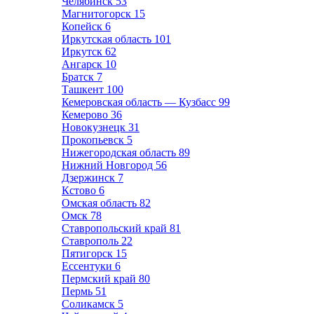
Челябинск
53
Магнитогорск
15
Копейск
6
Иркутская область
101
Иркутск
62
Ангарск
10
Братск
7
Ташкент
100
Кемеровская область — Кузбасс
99
Кемерово
36
Новокузнецк
31
Прокопьевск
5
Нижегородская область
89
Нижний Новгород
56
Дзержинск
7
Кстово
6
Омская область
82
Омск
78
Ставропольский край
81
Ставрополь
22
Пятигорск
15
Ессентуки
6
Пермский край
80
Пермь
51
Соликамск
5