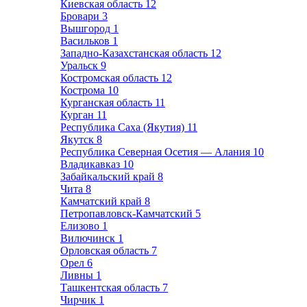
Киевская область
12
Бровари
3
Вышгород
1
Васильков
1
Западно-Казахстанская область
12
Уральск
9
Костромская область
12
Кострома
10
Курганская область
11
Курган
11
Республика Саха (Якутия)
11
Якутск
8
Республика Северная Осетия — Алания
10
Владикавказ
10
Забайкальский край
8
Чита
8
Камчатский край
8
Петропавловск-Камчатский
5
Елизово
1
Вилючинск
1
Орловская область
7
Орел
6
Ливны
1
Ташкентская область
7
Чирчик
1