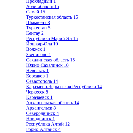
Прохладный
1
Абай область
15
Семей
15
Туркестанская область
15
Шымкент
8
Туркестан
5
Кентау
2
Республика Марий Эл
15
Йошкар-Ола
10
Волжск
1
Звенигово
1
Сахалинская область
15
Южно-Сахалинск
10
Невельск
1
Корсаков
1
Севастополь
14
Карачаево-Черкесская Республика
14
Черкесск
8
Карачаевск
1
Архангельская область
14
Архангельск
8
Северодвинск
4
Новодвинск
1
Республика Алтай
12
Горно-Алтайск
4