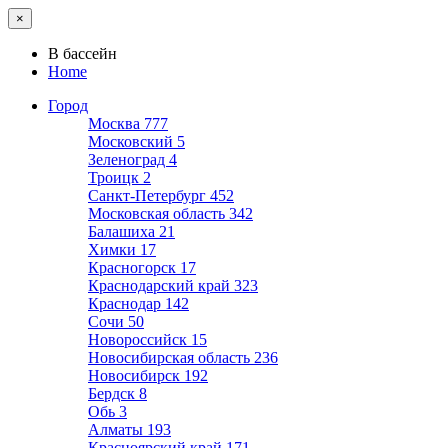
×
В бассейн
Home
Город
Москва
777
Московский
5
Зеленоград
4
Троицк
2
Санкт-Петербург
452
Московская область
342
Балашиха
21
Химки
17
Красногорск
17
Краснодарский край
323
Краснодар
142
Сочи
50
Новороссийск
15
Новосибирская область
236
Новосибирск
192
Бердск
8
Обь
3
Алматы
193
Красноярский край
171