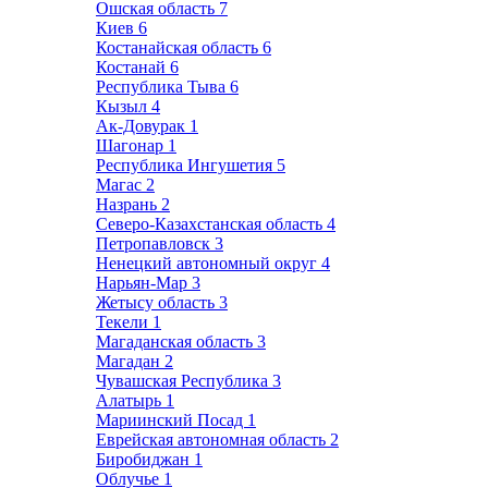
Ошская область
7
Киев
6
Костанайская область
6
Костанай
6
Республика Тыва
6
Кызыл
4
Ак-Довурак
1
Шагонар
1
Республика Ингушетия
5
Магас
2
Назрань
2
Северо-Казахстанская область
4
Петропавловск
3
Ненецкий автономный округ
4
Нарьян-Мар
3
Жетысу область
3
Текели
1
Магаданская область
3
Магадан
2
Чувашская Республика
3
Алатырь
1
Мариинский Посад
1
Еврейская автономная область
2
Биробиджан
1
Облучье
1