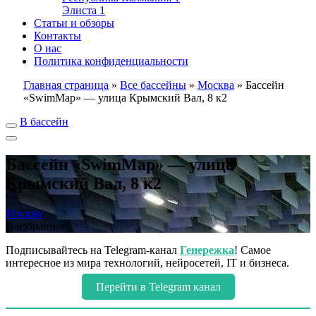
Элиста
1
Статьи и обзоры
Контакты
О нас
Политика конфиденциальности
Главная страница
»
Все бассейны
»
Москва
»
Бассейн
«SwimMap» — улица Крымский Вал, 8 к2
В бассейн
Бассейн «SwimMap» — улица
Крымский Вал, 8 к2
Москва
В избранное
Подписывайтесь на Telegram-канал
Генережка
! Самое
интересное из мира технологий, нейросетей, IT и бизнеса.
Перейти в Telegram канал