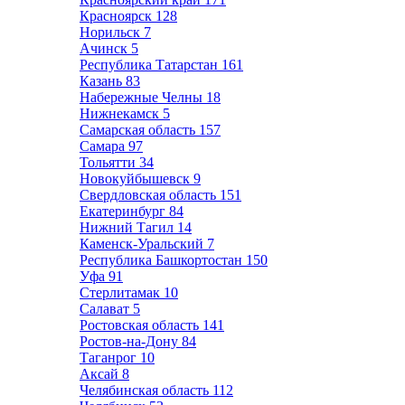
Красноярск
128
Норильск
7
Ачинск
5
Республика Татарстан
161
Казань
83
Набережные Челны
18
Нижнекамск
5
Самарская область
157
Самара
97
Тольятти
34
Новокуйбышевск
9
Свердловская область
151
Екатеринбург
84
Нижний Тагил
14
Каменск-Уральский
7
Республика Башкортостан
150
Уфа
91
Стерлитамак
10
Салават
5
Ростовская область
141
Ростов-на-Дону
84
Таганрог
10
Аксай
8
Челябинская область
112