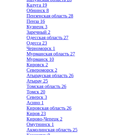
Калуга
19
Обнинск
8
Пензенская область
28
Пенза
16
Кузнецк
3
Заречный
2
Одесская область
27
Одесса
23
Черноморск
1
Мурманская область
27
Мурманск
10
Кировск
2
Североморск
2
Атырауская область
26
Атырау
25
Томская область
26
Томск
20
Северск
3
Асино
1
Кировская область
26
Киров
23
Кирово-Чепецк
2
Омутнинск
1
Акмолинская область
25