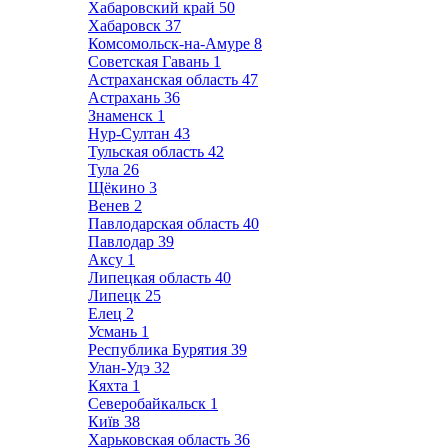
Хабаровский край
50
Хабаровск
37
Комсомольск-на-Амуре
8
Советская Гавань
1
Астраханская область
47
Астрахань
36
Знаменск
1
Нур-Султан
43
Тульская область
42
Тула
26
Щёкино
3
Венев
2
Павлодарская область
40
Павлодар
39
Аксу
1
Липецкая область
40
Липецк
25
Елец
2
Усмань
1
Республика Бурятия
39
Улан-Удэ
32
Кяхта
1
Северобайкальск
1
Київ
38
Харьковская область
36