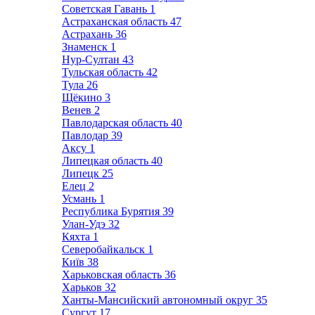
Советская Гавань
1
Астраханская область
47
Астрахань
36
Знаменск
1
Нур-Султан
43
Тульская область
42
Тула
26
Щёкино
3
Венев
2
Павлодарская область
40
Павлодар
39
Аксу
1
Липецкая область
40
Липецк
25
Елец
2
Усмань
1
Республика Бурятия
39
Улан-Удэ
32
Кяхта
1
Северобайкальск
1
Київ
38
Харьковская область
36
Харьков
32
Ханты-Мансийский автономный округ
35
Сургут
17