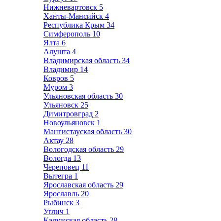
Нижневартовск
5
Ханты-Мансийск
4
Республика Крым
34
Симферополь
10
Ялта
6
Алушта
4
Владимирская область
34
Владимир
14
Ковров
5
Муром
3
Ульяновская область
30
Ульяновск
25
Димитровград
2
Новоульяновск
1
Мангистауская область
30
Актау
28
Вологодская область
29
Вологда
13
Череповец
11
Вытегра
1
Ярославская область
29
Ярославль
20
Рыбинск
3
Углич
1
Калужская область
28