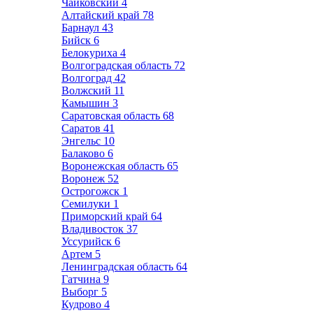
Чайковский
4
Алтайский край
78
Барнаул
43
Бийск
6
Белокуриха
4
Волгоградская область
72
Волгоград
42
Волжский
11
Камышин
3
Саратовская область
68
Саратов
41
Энгельс
10
Балаково
6
Воронежская область
65
Воронеж
52
Острогожск
1
Семилуки
1
Приморский край
64
Владивосток
37
Уссурийск
6
Артем
5
Ленинградская область
64
Гатчина
9
Выборг
5
Кудрово
4