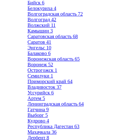
Бийск
6
Белокуриха
4
Волгоградская область
72
Волгоград
42
Волжский
11
Камышин
3
Саратовская область
68
Саратов
41
Энгельс
10
Балаково
6
Воронежская область
65
Воронеж
52
Острогожск
1
Семилуки
1
Приморский край
64
Владивосток
37
Уссурийск
6
Артем
5
Ленинградская область
64
Гатчина
9
Выборг
5
Кудрово
4
Республика Дагестан
63
Махачкала
36
Дербент
8