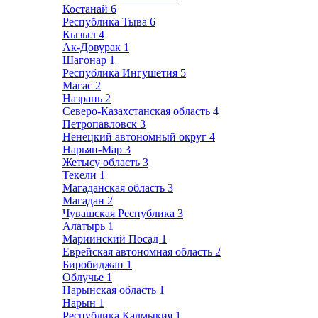
Костанай
6
Республика Тыва
6
Кызыл
4
Ак-Довурак
1
Шагонар
1
Республика Ингушетия
5
Магас
2
Назрань
2
Северо-Казахстанская область
4
Петропавловск
3
Ненецкий автономный округ
4
Нарьян-Мар
3
Жетысу область
3
Текели
1
Магаданская область
3
Магадан
2
Чувашская Республика
3
Алатырь
1
Мариинский Посад
1
Еврейская автономная область
2
Биробиджан
1
Облучье
1
Нарынская область
1
Нарын
1
Республика Калмыкия
1