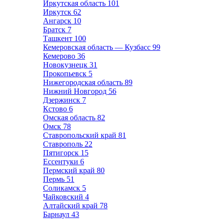
Иркутская область
101
Иркутск
62
Ангарск
10
Братск
7
Ташкент
100
Кемеровская область — Кузбасс
99
Кемерово
36
Новокузнецк
31
Прокопьевск
5
Нижегородская область
89
Нижний Новгород
56
Дзержинск
7
Кстово
6
Омская область
82
Омск
78
Ставропольский край
81
Ставрополь
22
Пятигорск
15
Ессентуки
6
Пермский край
80
Пермь
51
Соликамск
5
Чайковский
4
Алтайский край
78
Барнаул
43