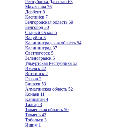
Республика Дагестан
63
Махачкала
36
Дербент
8
Каспийск
7
Белгородская область
59
Белгород
30
Старый Оскол
5
Валуйки
3
Калининградская область
54
Калининград
37
Светлогорск
5
Зеленоградск
5
Удмуртская Республика
53
Ижевск
42
Воткинск
2
Глазов
2
Бишкек
53
Алматинская область
52
Конаев
11
Капшагай
4
Талгар
3
Тюменская область
50
Тюмень
42
Тобольск
3
Ишим
1