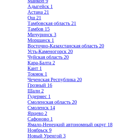
Майкоп
9
Адыгейск
1
Астана
21
Ош
21
Тамбовская область
21
Тамбов
15
Мичуринск
3
Моршанск
1
Восточно-Казахстанская область
20
Усть-Каменогорск
20
Чуйская область
20
Кара-Балта
2
Кант
1
Токмок
1
Чеченская Республика
20
Грозный
16
Шали
2
Гудермес
1
Смоленская область
20
Смоленск
14
Ярцево
2
Сафоново
1
Ямало-Ненецкий автономный округ
18
Ноябрьск
9
Новый Уренгой
3