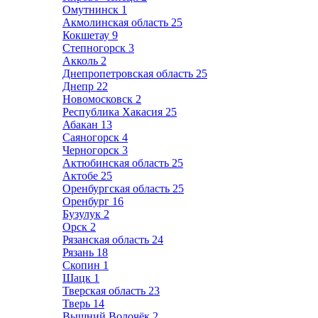
Омутнинск
1
Акмолинская область
25
Кокшетау
9
Степногорск
3
Акколь
2
Днепропетровская область
25
Днепр
22
Новомосковск
2
Республика Хакасия
25
Абакан
13
Саяногорск
4
Черногорск
3
Актюбинская область
25
Актобе
25
Оренбургская область
25
Оренбург
16
Бузулук
2
Орск
2
Рязанская область
24
Рязань
18
Скопин
1
Шацк
1
Тверская область
23
Тверь
14
Вышний Волочёк
2