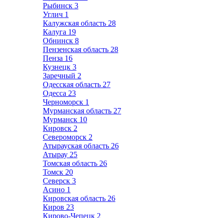
Рыбинск
3
Углич
1
Калужская область
28
Калуга
19
Обнинск
8
Пензенская область
28
Пенза
16
Кузнецк
3
Заречный
2
Одесская область
27
Одесса
23
Черноморск
1
Мурманская область
27
Мурманск
10
Кировск
2
Североморск
2
Атырауская область
26
Атырау
25
Томская область
26
Томск
20
Северск
3
Асино
1
Кировская область
26
Киров
23
Кирово-Чепецк
2