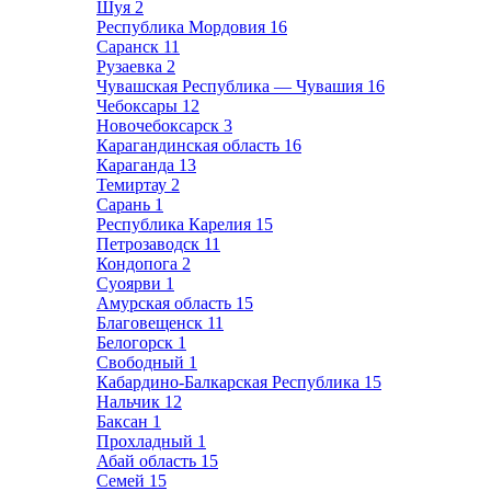
Шуя
2
Республика Мордовия
16
Саранск
11
Рузаевка
2
Чувашская Республика — Чувашия
16
Чебоксары
12
Новочебоксарск
3
Карагандинская область
16
Караганда
13
Темиртау
2
Сарань
1
Республика Карелия
15
Петрозаводск
11
Кондопога
2
Суоярви
1
Амурская область
15
Благовещенск
11
Белогорск
1
Свободный
1
Кабардино-Балкарская Республика
15
Нальчик
12
Баксан
1
Прохладный
1
Абай область
15
Семей
15