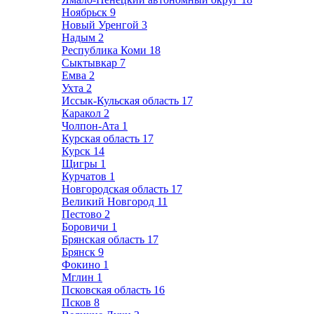
Ноябрьск
9
Новый Уренгой
3
Надым
2
Республика Коми
18
Сыктывкар
7
Емва
2
Ухта
2
Иссык-Кульская область
17
Каракол
2
Чолпон-Ата
1
Курская область
17
Курск
14
Щигры
1
Курчатов
1
Новгородская область
17
Великий Новгород
11
Пестово
2
Боровичи
1
Брянская область
17
Брянск
9
Фокино
1
Мглин
1
Псковская область
16
Псков
8