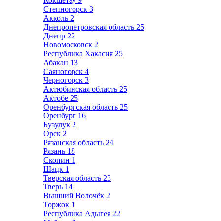
Кокшетау
9
Степногорск
3
Акколь
2
Днепропетровская область
25
Днепр
22
Новомосковск
2
Республика Хакасия
25
Абакан
13
Саяногорск
4
Черногорск
3
Актюбинская область
25
Актобе
25
Оренбургская область
25
Оренбург
16
Бузулук
2
Орск
2
Рязанская область
24
Рязань
18
Скопин
1
Шацк
1
Тверская область
23
Тверь
14
Вышний Волочёк
2
Торжок
1
Республика Адыгея
22