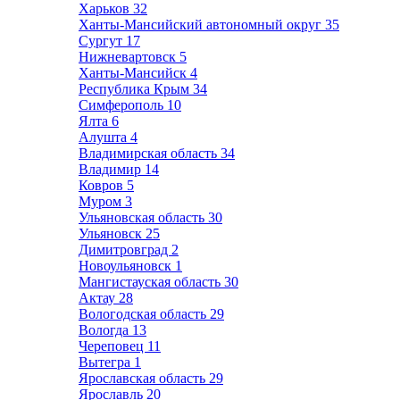
Харьков
32
Ханты-Мансийский автономный округ
35
Сургут
17
Нижневартовск
5
Ханты-Мансийск
4
Республика Крым
34
Симферополь
10
Ялта
6
Алушта
4
Владимирская область
34
Владимир
14
Ковров
5
Муром
3
Ульяновская область
30
Ульяновск
25
Димитровград
2
Новоульяновск
1
Мангистауская область
30
Актау
28
Вологодская область
29
Вологда
13
Череповец
11
Вытегра
1
Ярославская область
29
Ярославль
20