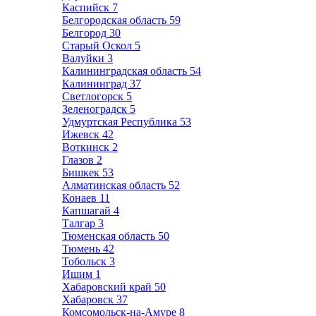
Каспийск
7
Белгородская область
59
Белгород
30
Старый Оскол
5
Валуйки
3
Калининградская область
54
Калининград
37
Светлогорск
5
Зеленоградск
5
Удмуртская Республика
53
Ижевск
42
Воткинск
2
Глазов
2
Бишкек
53
Алматинская область
52
Конаев
11
Капшагай
4
Талгар
3
Тюменская область
50
Тюмень
42
Тобольск
3
Ишим
1
Хабаровский край
50
Хабаровск
37
Комсомольск-на-Амуре
8