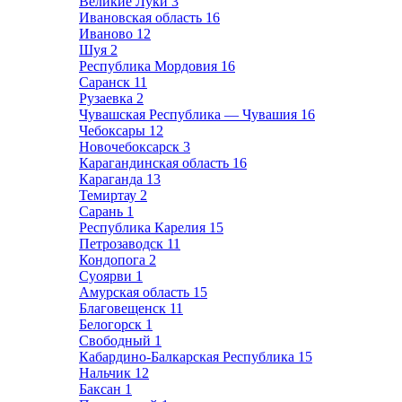
Великие Луки
3
Ивановская область
16
Иваново
12
Шуя
2
Республика Мордовия
16
Саранск
11
Рузаевка
2
Чувашская Республика — Чувашия
16
Чебоксары
12
Новочебоксарск
3
Карагандинская область
16
Караганда
13
Темиртау
2
Сарань
1
Республика Карелия
15
Петрозаводск
11
Кондопога
2
Суоярви
1
Амурская область
15
Благовещенск
11
Белогорск
1
Свободный
1
Кабардино-Балкарская Республика
15
Нальчик
12
Баксан
1