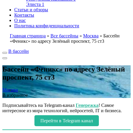
Элиста
1
Статьи и обзоры
Контакты
О нас
Политика конфиденциальности
Главная страница
»
Все бассейны
»
Москва
»
Бассейн
«Феникс» по адресу Зелёный проспект, 75 ст3
В бассейн
Бассейн «Феникс» по адресу Зелёный
проспект, 75 ст3
Москва
В избранное
Подписывайтесь на Telegram-канал
Генережка
! Самое
интересное из мира технологий, нейросетей, IT и бизнеса.
Перейти в Telegram канал