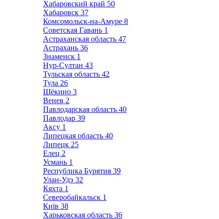
Хабаровский край
50
Хабаровск
37
Комсомольск-на-Амуре
8
Советская Гавань
1
Астраханская область
47
Астрахань
36
Знаменск
1
Нур-Султан
43
Тульская область
42
Тула
26
Щёкино
3
Венев
2
Павлодарская область
40
Павлодар
39
Аксу
1
Липецкая область
40
Липецк
25
Елец
2
Усмань
1
Республика Бурятия
39
Улан-Удэ
32
Кяхта
1
Северобайкальск
1
Київ
38
Харьковская область
36