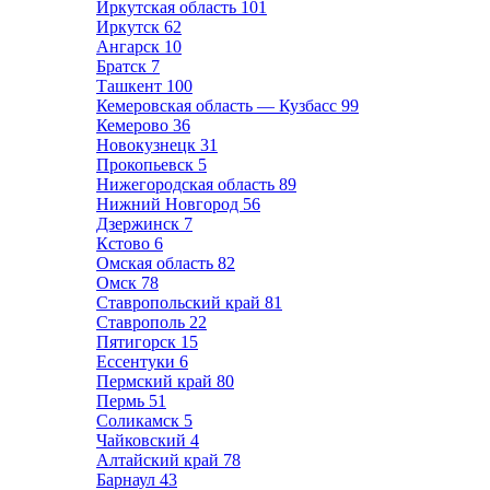
Иркутская область
101
Иркутск
62
Ангарск
10
Братск
7
Ташкент
100
Кемеровская область — Кузбасс
99
Кемерово
36
Новокузнецк
31
Прокопьевск
5
Нижегородская область
89
Нижний Новгород
56
Дзержинск
7
Кстово
6
Омская область
82
Омск
78
Ставропольский край
81
Ставрополь
22
Пятигорск
15
Ессентуки
6
Пермский край
80
Пермь
51
Соликамск
5
Чайковский
4
Алтайский край
78
Барнаул
43