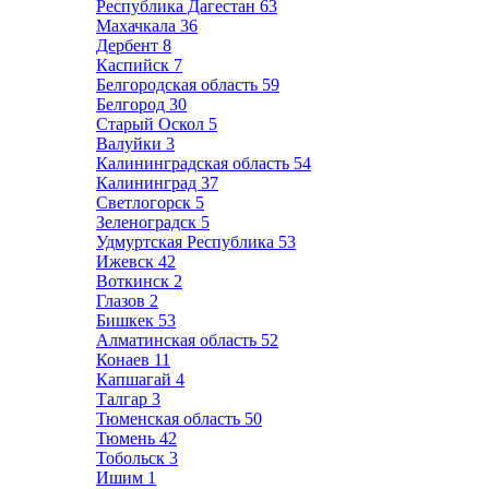
Республика Дагестан
63
Махачкала
36
Дербент
8
Каспийск
7
Белгородская область
59
Белгород
30
Старый Оскол
5
Валуйки
3
Калининградская область
54
Калининград
37
Светлогорск
5
Зеленоградск
5
Удмуртская Республика
53
Ижевск
42
Воткинск
2
Глазов
2
Бишкек
53
Алматинская область
52
Конаев
11
Капшагай
4
Талгар
3
Тюменская область
50
Тюмень
42
Тобольск
3
Ишим
1