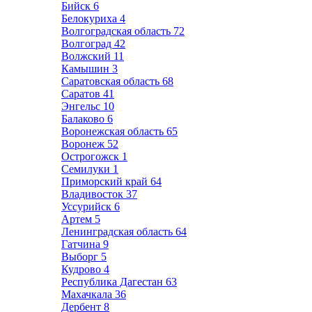
Бийск
6
Белокуриха
4
Волгоградская область
72
Волгоград
42
Волжский
11
Камышин
3
Саратовская область
68
Саратов
41
Энгельс
10
Балаково
6
Воронежская область
65
Воронеж
52
Острогожск
1
Семилуки
1
Приморский край
64
Владивосток
37
Уссурийск
6
Артем
5
Ленинградская область
64
Гатчина
9
Выборг
5
Кудрово
4
Республика Дагестан
63
Махачкала
36
Дербент
8