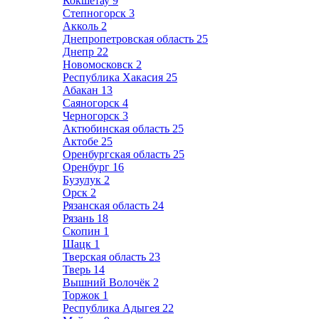
Кокшетау
9
Степногорск
3
Акколь
2
Днепропетровская область
25
Днепр
22
Новомосковск
2
Республика Хакасия
25
Абакан
13
Саяногорск
4
Черногорск
3
Актюбинская область
25
Актобе
25
Оренбургская область
25
Оренбург
16
Бузулук
2
Орск
2
Рязанская область
24
Рязань
18
Скопин
1
Шацк
1
Тверская область
23
Тверь
14
Вышний Волочёк
2
Торжок
1
Республика Адыгея
22