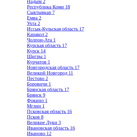
Надым
2
Республика Коми
18
Сыктывкар
7
Емва
2
Ухта
2
Иссык-Кульская область
17
Каракол
2
Чолпон-Ата
1
Курская область
17
Курск
14
Щигры
1
Курчатов
1
Новгородская область
17
Великий Новгород
11
Пестово
2
Боровичи
1
Брянская область
17
Брянск
9
Фокино
1
Мглин
1
Псковская область
16
Псков
8
Великие Луки
3
Ивановская область
16
Иваново
12