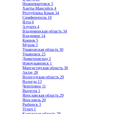
Нижневартовск
5
Ханты-Мансийск
4
Республика Крым
34
Симферополь
10
Ялта
6
Алушта
4
Владимирская область
34
Владимир
14
Ковров
5
Муром
3
Ульяновская область
30
Ульяновск
25
Димитровград
2
Новоульяновск
1
Мангистауская область
30
Актау
28
Вологодская область
29
Вологда
13
Череповец
11
Вытегра
1
Ярославская область
29
Ярославль
20
Рыбинск
3
Углич
1
Калужская область
28