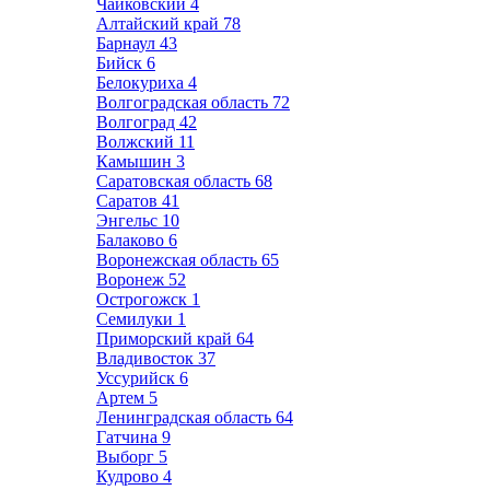
Чайковский
4
Алтайский край
78
Барнаул
43
Бийск
6
Белокуриха
4
Волгоградская область
72
Волгоград
42
Волжский
11
Камышин
3
Саратовская область
68
Саратов
41
Энгельс
10
Балаково
6
Воронежская область
65
Воронеж
52
Острогожск
1
Семилуки
1
Приморский край
64
Владивосток
37
Уссурийск
6
Артем
5
Ленинградская область
64
Гатчина
9
Выборг
5
Кудрово
4