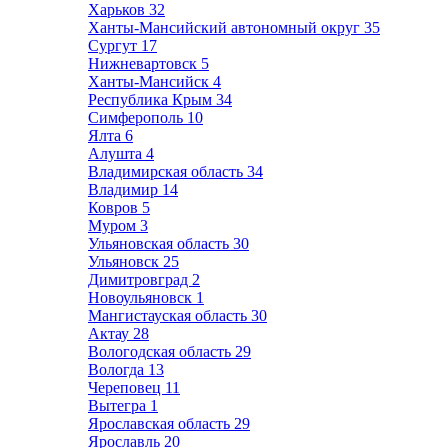
Харьков
32
Ханты-Мансийский автономный округ
35
Сургут
17
Нижневартовск
5
Ханты-Мансийск
4
Республика Крым
34
Симферополь
10
Ялта
6
Алушта
4
Владимирская область
34
Владимир
14
Ковров
5
Муром
3
Ульяновская область
30
Ульяновск
25
Димитровград
2
Новоульяновск
1
Мангистауская область
30
Актау
28
Вологодская область
29
Вологда
13
Череповец
11
Вытегра
1
Ярославская область
29
Ярославль
20