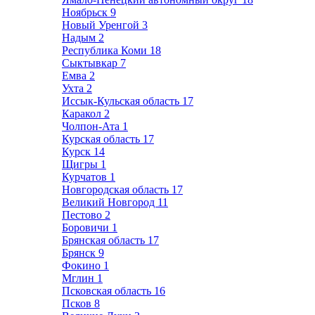
Ноябрьск
9
Новый Уренгой
3
Надым
2
Республика Коми
18
Сыктывкар
7
Емва
2
Ухта
2
Иссык-Кульская область
17
Каракол
2
Чолпон-Ата
1
Курская область
17
Курск
14
Щигры
1
Курчатов
1
Новгородская область
17
Великий Новгород
11
Пестово
2
Боровичи
1
Брянская область
17
Брянск
9
Фокино
1
Мглин
1
Псковская область
16
Псков
8