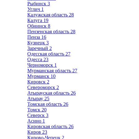
Рыбинск
3
Углич
1
Калужская область
28
Калуга
19
Обнинск
8
Пензенская область
28
Пенза
16
Кузнецк
3
Заречный
2
Одесская область
27
Одесса
23
Черноморск
1
Мурманская область
27
Мурманск
10
Кировск
2
Североморск
2
Атырауская область
26
Атырау
25
Томская область
26
Томск
20
Северск
3
Асино
1
Кировская область
26
Киров
23
Кирово-Чепецк
2