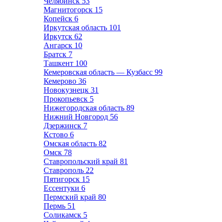
Челябинск
53
Магнитогорск
15
Копейск
6
Иркутская область
101
Иркутск
62
Ангарск
10
Братск
7
Ташкент
100
Кемеровская область — Кузбасс
99
Кемерово
36
Новокузнецк
31
Прокопьевск
5
Нижегородская область
89
Нижний Новгород
56
Дзержинск
7
Кстово
6
Омская область
82
Омск
78
Ставропольский край
81
Ставрополь
22
Пятигорск
15
Ессентуки
6
Пермский край
80
Пермь
51
Соликамск
5