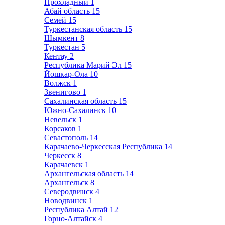
Прохладный
1
Абай область
15
Семей
15
Туркестанская область
15
Шымкент
8
Туркестан
5
Кентау
2
Республика Марий Эл
15
Йошкар-Ола
10
Волжск
1
Звенигово
1
Сахалинская область
15
Южно-Сахалинск
10
Невельск
1
Корсаков
1
Севастополь
14
Карачаево-Черкесская Республика
14
Черкесск
8
Карачаевск
1
Архангельская область
14
Архангельск
8
Северодвинск
4
Новодвинск
1
Республика Алтай
12
Горно-Алтайск
4