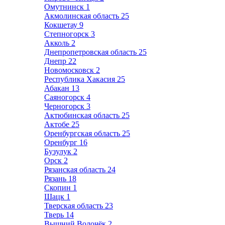
Омутнинск
1
Акмолинская область
25
Кокшетау
9
Степногорск
3
Акколь
2
Днепропетровская область
25
Днепр
22
Новомосковск
2
Республика Хакасия
25
Абакан
13
Саяногорск
4
Черногорск
3
Актюбинская область
25
Актобе
25
Оренбургская область
25
Оренбург
16
Бузулук
2
Орск
2
Рязанская область
24
Рязань
18
Скопин
1
Шацк
1
Тверская область
23
Тверь
14
Вышний Волочёк
2