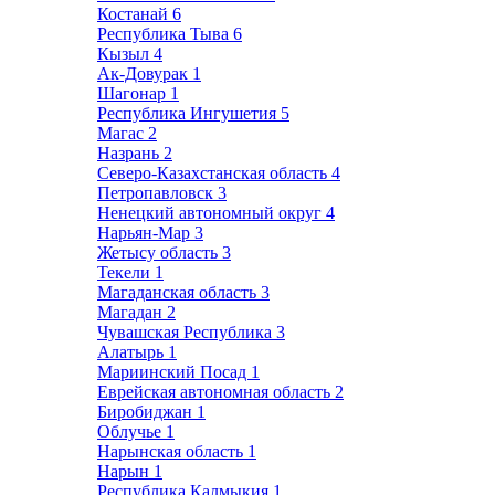
Костанай
6
Республика Тыва
6
Кызыл
4
Ак-Довурак
1
Шагонар
1
Республика Ингушетия
5
Магас
2
Назрань
2
Северо-Казахстанская область
4
Петропавловск
3
Ненецкий автономный округ
4
Нарьян-Мар
3
Жетысу область
3
Текели
1
Магаданская область
3
Магадан
2
Чувашская Республика
3
Алатырь
1
Мариинский Посад
1
Еврейская автономная область
2
Биробиджан
1
Облучье
1
Нарынская область
1
Нарын
1
Республика Калмыкия
1