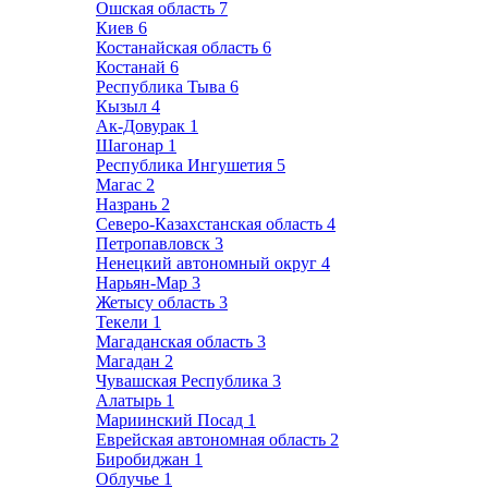
Ошская область
7
Киев
6
Костанайская область
6
Костанай
6
Республика Тыва
6
Кызыл
4
Ак-Довурак
1
Шагонар
1
Республика Ингушетия
5
Магас
2
Назрань
2
Северо-Казахстанская область
4
Петропавловск
3
Ненецкий автономный округ
4
Нарьян-Мар
3
Жетысу область
3
Текели
1
Магаданская область
3
Магадан
2
Чувашская Республика
3
Алатырь
1
Мариинский Посад
1
Еврейская автономная область
2
Биробиджан
1
Облучье
1