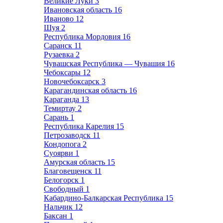
Великие Луки
3
Ивановская область
16
Иваново
12
Шуя
2
Республика Мордовия
16
Саранск
11
Рузаевка
2
Чувашская Республика — Чувашия
16
Чебоксары
12
Новочебоксарск
3
Карагандинская область
16
Караганда
13
Темиртау
2
Сарань
1
Республика Карелия
15
Петрозаводск
11
Кондопога
2
Суоярви
1
Амурская область
15
Благовещенск
11
Белогорск
1
Свободный
1
Кабардино-Балкарская Республика
15
Нальчик
12
Баксан
1