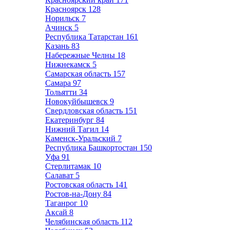
Красноярск
128
Норильск
7
Ачинск
5
Республика Татарстан
161
Казань
83
Набережные Челны
18
Нижнекамск
5
Самарская область
157
Самара
97
Тольятти
34
Новокуйбышевск
9
Свердловская область
151
Екатеринбург
84
Нижний Тагил
14
Каменск-Уральский
7
Республика Башкортостан
150
Уфа
91
Стерлитамак
10
Салават
5
Ростовская область
141
Ростов-на-Дону
84
Таганрог
10
Аксай
8
Челябинская область
112