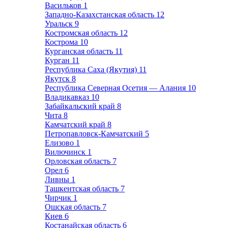
Васильков
1
Западно-Казахстанская область
12
Уральск
9
Костромская область
12
Кострома
10
Курганская область
11
Курган
11
Республика Саха (Якутия)
11
Якутск
8
Республика Северная Осетия — Алания
10
Владикавказ
10
Забайкальский край
8
Чита
8
Камчатский край
8
Петропавловск-Камчатский
5
Елизово
1
Вилючинск
1
Орловская область
7
Орел
6
Ливны
1
Ташкентская область
7
Чирчик
1
Ошская область
7
Киев
6
Костанайская область
6