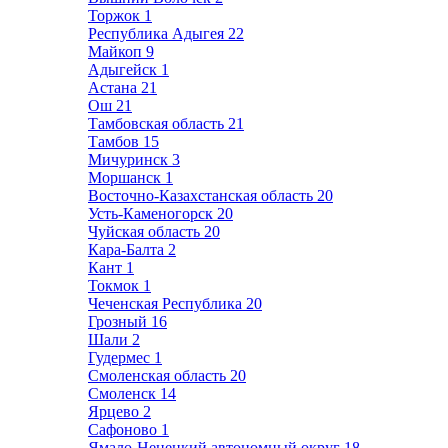
Торжок
1
Республика Адыгея
22
Майкоп
9
Адыгейск
1
Астана
21
Ош
21
Тамбовская область
21
Тамбов
15
Мичуринск
3
Моршанск
1
Восточно-Казахстанская область
20
Усть-Каменогорск
20
Чуйская область
20
Кара-Балта
2
Кант
1
Токмок
1
Чеченская Республика
20
Грозный
16
Шали
2
Гудермес
1
Смоленская область
20
Смоленск
14
Ярцево
2
Сафоново
1
Ямало-Ненецкий автономный округ
18