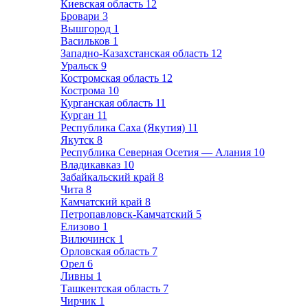
Киевская область
12
Бровари
3
Вышгород
1
Васильков
1
Западно-Казахстанская область
12
Уральск
9
Костромская область
12
Кострома
10
Курганская область
11
Курган
11
Республика Саха (Якутия)
11
Якутск
8
Республика Северная Осетия — Алания
10
Владикавказ
10
Забайкальский край
8
Чита
8
Камчатский край
8
Петропавловск-Камчатский
5
Елизово
1
Вилючинск
1
Орловская область
7
Орел
6
Ливны
1
Ташкентская область
7
Чирчик
1