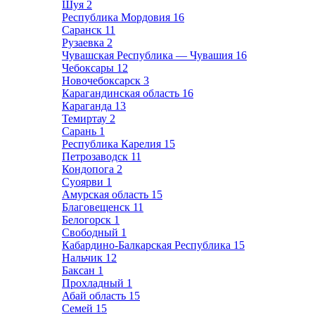
Шуя
2
Республика Мордовия
16
Саранск
11
Рузаевка
2
Чувашская Республика — Чувашия
16
Чебоксары
12
Новочебоксарск
3
Карагандинская область
16
Караганда
13
Темиртау
2
Сарань
1
Республика Карелия
15
Петрозаводск
11
Кондопога
2
Суоярви
1
Амурская область
15
Благовещенск
11
Белогорск
1
Свободный
1
Кабардино-Балкарская Республика
15
Нальчик
12
Баксан
1
Прохладный
1
Абай область
15
Семей
15