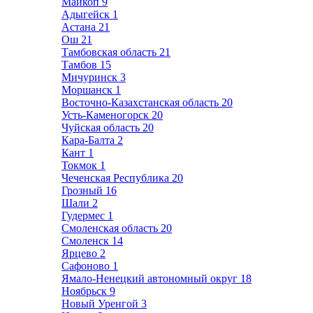
Майкоп
9
Адыгейск
1
Астана
21
Ош
21
Тамбовская область
21
Тамбов
15
Мичуринск
3
Моршанск
1
Восточно-Казахстанская область
20
Усть-Каменогорск
20
Чуйская область
20
Кара-Балта
2
Кант
1
Токмок
1
Чеченская Республика
20
Грозный
16
Шали
2
Гудермес
1
Смоленская область
20
Смоленск
14
Ярцево
2
Сафоново
1
Ямало-Ненецкий автономный округ
18
Ноябрьск
9
Новый Уренгой
3