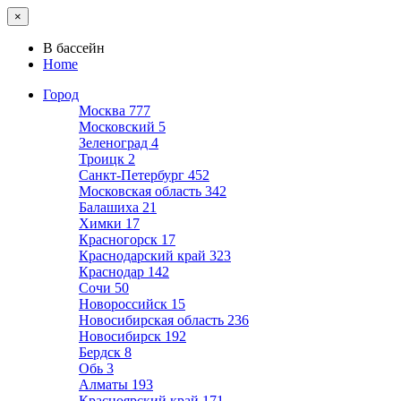
×
В бассейн
Home
Город
Москва
777
Московский
5
Зеленоград
4
Троицк
2
Санкт-Петербург
452
Московская область
342
Балашиха
21
Химки
17
Красногорск
17
Краснодарский край
323
Краснодар
142
Сочи
50
Новороссийск
15
Новосибирская область
236
Новосибирск
192
Бердск
8
Обь
3
Алматы
193
Красноярский край
171