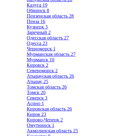
Калуга
19
Обнинск
8
Пензенская область
28
Пенза
16
Кузнецк
3
Заречный
2
Одесская область
27
Одесса
23
Черноморск
1
Мурманская область
27
Мурманск
10
Кировск
2
Североморск
2
Атырауская область
26
Атырау
25
Томская область
26
Томск
20
Северск
3
Асино
1
Кировская область
26
Киров
23
Кирово-Чепецк
2
Омутнинск
1
Акмолинская область
25