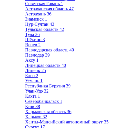
Советская Гавань
1
Астраханская область
47
Астрахань
36
Знаменск
1
Нур-Султан
43
Тульская область
42
Тула
26
Щёкино
3
Венев
2
Павлодарская область
40
Павлодар
39
Аксу
1
Липецкая область
40
Липецк
25
Елец
2
Усмань
1
Республика Бурятия
39
Улан-Удэ
32
Кяхта
1
Северобайкальск
1
Київ
38
Харьковская область
36
Харьков
32
Ханты-Мансийский автономный округ
35
Сургут
17