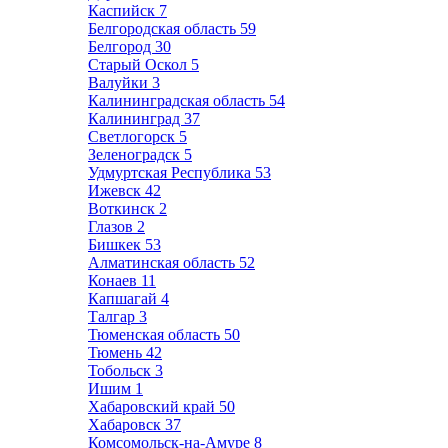
Каспийск
7
Белгородская область
59
Белгород
30
Старый Оскол
5
Валуйки
3
Калининградская область
54
Калининград
37
Светлогорск
5
Зеленоградск
5
Удмуртская Республика
53
Ижевск
42
Воткинск
2
Глазов
2
Бишкек
53
Алматинская область
52
Конаев
11
Капшагай
4
Талгар
3
Тюменская область
50
Тюмень
42
Тобольск
3
Ишим
1
Хабаровский край
50
Хабаровск
37
Комсомольск-на-Амуре
8