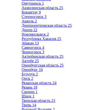
Омутнинск
1
Акмолинская область
25
Кокшетау
9
Степногорск
3
Акколь
2
Днепропетровская область
25
Днепр
22
Новомосковск
2
Республика Хакасия
25
Абакан
13
Саяногорск
4
Черногорск
3
Актюбинская область
25
Актобе
25
Оренбургская область
25
Оренбург
16
Бузулук
2
Орск
2
Рязанская область
24
Рязань
18
Скопин
1
Шацк
1
Тверская область
23
Тверь
14
Вышний Волочёк
2