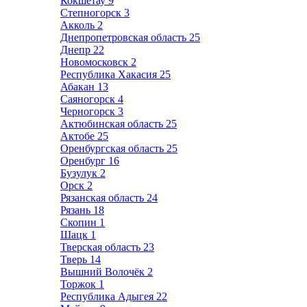
Кокшетау
9
Степногорск
3
Акколь
2
Днепропетровская область
25
Днепр
22
Новомосковск
2
Республика Хакасия
25
Абакан
13
Саяногорск
4
Черногорск
3
Актюбинская область
25
Актобе
25
Оренбургская область
25
Оренбург
16
Бузулук
2
Орск
2
Рязанская область
24
Рязань
18
Скопин
1
Шацк
1
Тверская область
23
Тверь
14
Вышний Волочёк
2
Торжок
1
Республика Адыгея
22