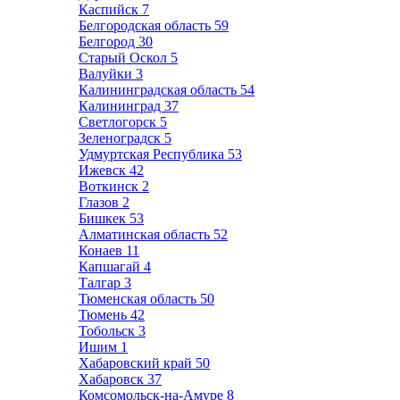
Каспийск
7
Белгородская область
59
Белгород
30
Старый Оскол
5
Валуйки
3
Калининградская область
54
Калининград
37
Светлогорск
5
Зеленоградск
5
Удмуртская Республика
53
Ижевск
42
Воткинск
2
Глазов
2
Бишкек
53
Алматинская область
52
Конаев
11
Капшагай
4
Талгар
3
Тюменская область
50
Тюмень
42
Тобольск
3
Ишим
1
Хабаровский край
50
Хабаровск
37
Комсомольск-на-Амуре
8