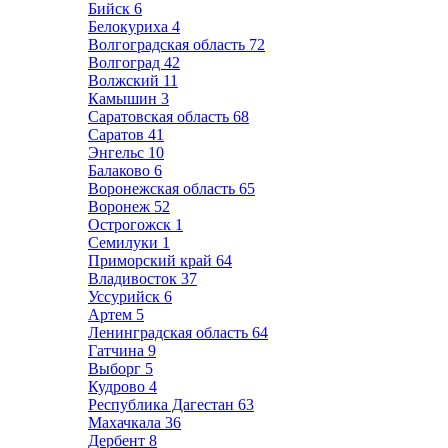
Бийск
6
Белокуриха
4
Волгоградская область
72
Волгоград
42
Волжский
11
Камышин
3
Саратовская область
68
Саратов
41
Энгельс
10
Балаково
6
Воронежская область
65
Воронеж
52
Острогожск
1
Семилуки
1
Приморский край
64
Владивосток
37
Уссурийск
6
Артем
5
Ленинградская область
64
Гатчина
9
Выборг
5
Кудрово
4
Республика Дагестан
63
Махачкала
36
Дербент
8