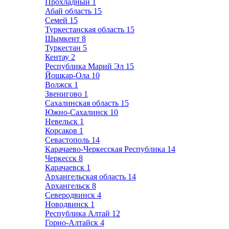
Прохладный
1
Абай область
15
Семей
15
Туркестанская область
15
Шымкент
8
Туркестан
5
Кентау
2
Республика Марий Эл
15
Йошкар-Ола
10
Волжск
1
Звенигово
1
Сахалинская область
15
Южно-Сахалинск
10
Невельск
1
Корсаков
1
Севастополь
14
Карачаево-Черкесская Республика
14
Черкесск
8
Карачаевск
1
Архангельская область
14
Архангельск
8
Северодвинск
4
Новодвинск
1
Республика Алтай
12
Горно-Алтайск
4