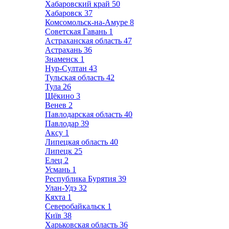
Хабаровский край
50
Хабаровск
37
Комсомольск-на-Амуре
8
Советская Гавань
1
Астраханская область
47
Астрахань
36
Знаменск
1
Нур-Султан
43
Тульская область
42
Тула
26
Щёкино
3
Венев
2
Павлодарская область
40
Павлодар
39
Аксу
1
Липецкая область
40
Липецк
25
Елец
2
Усмань
1
Республика Бурятия
39
Улан-Удэ
32
Кяхта
1
Северобайкальск
1
Київ
38
Харьковская область
36