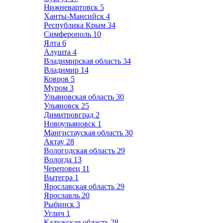
Нижневартовск
5
Ханты-Мансийск
4
Республика Крым
34
Симферополь
10
Ялта
6
Алушта
4
Владимирская область
34
Владимир
14
Ковров
5
Муром
3
Ульяновская область
30
Ульяновск
25
Димитровград
2
Новоульяновск
1
Мангистауская область
30
Актау
28
Вологодская область
29
Вологда
13
Череповец
11
Вытегра
1
Ярославская область
29
Ярославль
20
Рыбинск
3
Углич
1
Калужская область
28