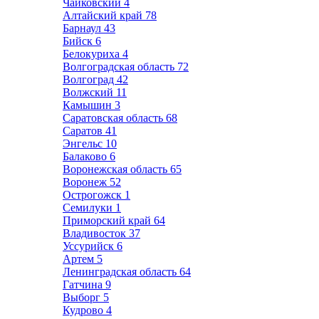
Чайковский
4
Алтайский край
78
Барнаул
43
Бийск
6
Белокуриха
4
Волгоградская область
72
Волгоград
42
Волжский
11
Камышин
3
Саратовская область
68
Саратов
41
Энгельс
10
Балаково
6
Воронежская область
65
Воронеж
52
Острогожск
1
Семилуки
1
Приморский край
64
Владивосток
37
Уссурийск
6
Артем
5
Ленинградская область
64
Гатчина
9
Выборг
5
Кудрово
4