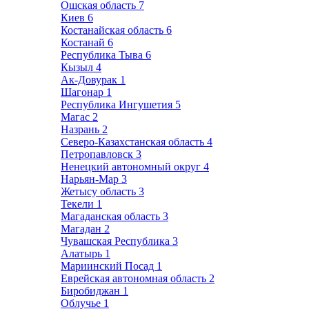
Ошская область
7
Киев
6
Костанайская область
6
Костанай
6
Республика Тыва
6
Кызыл
4
Ак-Довурак
1
Шагонар
1
Республика Ингушетия
5
Магас
2
Назрань
2
Северо-Казахстанская область
4
Петропавловск
3
Ненецкий автономный округ
4
Нарьян-Мар
3
Жетысу область
3
Текели
1
Магаданская область
3
Магадан
2
Чувашская Республика
3
Алатырь
1
Мариинский Посад
1
Еврейская автономная область
2
Биробиджан
1
Облучье
1