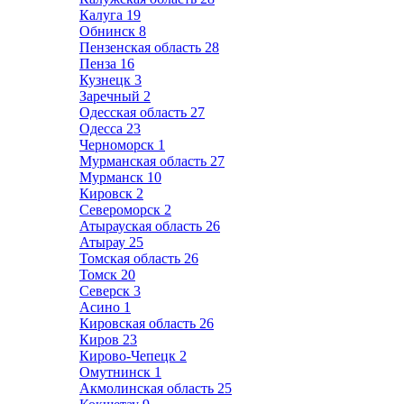
Калуга
19
Обнинск
8
Пензенская область
28
Пенза
16
Кузнецк
3
Заречный
2
Одесская область
27
Одесса
23
Черноморск
1
Мурманская область
27
Мурманск
10
Кировск
2
Североморск
2
Атырауская область
26
Атырау
25
Томская область
26
Томск
20
Северск
3
Асино
1
Кировская область
26
Киров
23
Кирово-Чепецк
2
Омутнинск
1
Акмолинская область
25