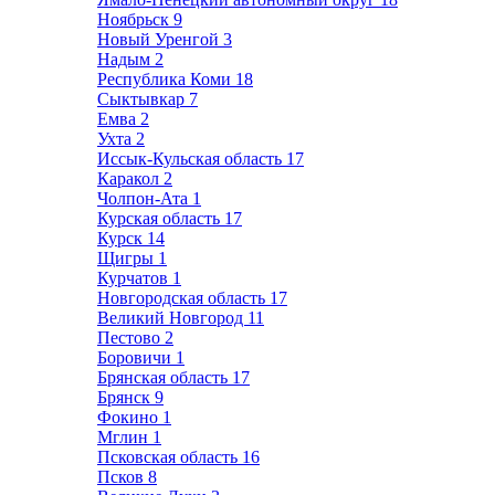
Ноябрьск
9
Новый Уренгой
3
Надым
2
Республика Коми
18
Сыктывкар
7
Емва
2
Ухта
2
Иссык-Кульская область
17
Каракол
2
Чолпон-Ата
1
Курская область
17
Курск
14
Щигры
1
Курчатов
1
Новгородская область
17
Великий Новгород
11
Пестово
2
Боровичи
1
Брянская область
17
Брянск
9
Фокино
1
Мглин
1
Псковская область
16
Псков
8