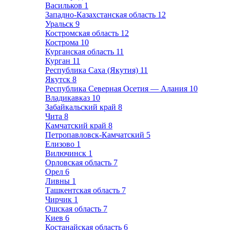
Васильков
1
Западно-Казахстанская область
12
Уральск
9
Костромская область
12
Кострома
10
Курганская область
11
Курган
11
Республика Саха (Якутия)
11
Якутск
8
Республика Северная Осетия — Алания
10
Владикавказ
10
Забайкальский край
8
Чита
8
Камчатский край
8
Петропавловск-Камчатский
5
Елизово
1
Вилючинск
1
Орловская область
7
Орел
6
Ливны
1
Ташкентская область
7
Чирчик
1
Ошская область
7
Киев
6
Костанайская область
6