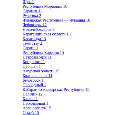
Шуя
2
Республика Мордовия
16
Саранск
11
Рузаевка
2
Чувашская Республика — Чувашия
16
Чебоксары
12
Новочебоксарск
3
Карагандинская область
16
Караганда
13
Темиртау
2
Сарань
1
Республика Карелия
15
Петрозаводск
11
Кондопога
2
Суоярви
1
Амурская область
15
Благовещенск
11
Белогорск
1
Свободный
1
Кабардино-Балкарская Республика
15
Нальчик
12
Баксан
1
Прохладный
1
Абай область
15
Семей
15