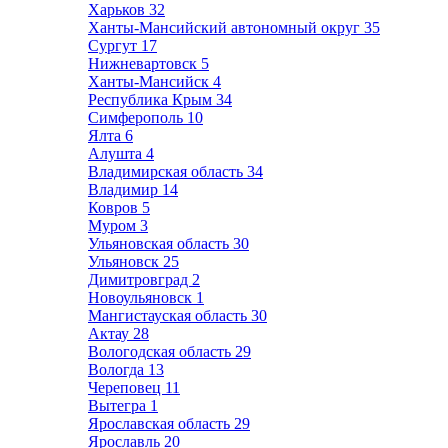
Харьков
32
Ханты-Мансийский автономный округ
35
Сургут
17
Нижневартовск
5
Ханты-Мансийск
4
Республика Крым
34
Симферополь
10
Ялта
6
Алушта
4
Владимирская область
34
Владимир
14
Ковров
5
Муром
3
Ульяновская область
30
Ульяновск
25
Димитровград
2
Новоульяновск
1
Мангистауская область
30
Актау
28
Вологодская область
29
Вологда
13
Череповец
11
Вытегра
1
Ярославская область
29
Ярославль
20