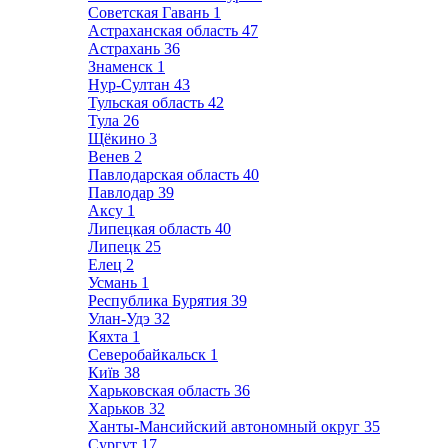
Советская Гавань
1
Астраханская область
47
Астрахань
36
Знаменск
1
Нур-Султан
43
Тульская область
42
Тула
26
Щёкино
3
Венев
2
Павлодарская область
40
Павлодар
39
Аксу
1
Липецкая область
40
Липецк
25
Елец
2
Усмань
1
Республика Бурятия
39
Улан-Удэ
32
Кяхта
1
Северобайкальск
1
Київ
38
Харьковская область
36
Харьков
32
Ханты-Мансийский автономный округ
35
Сургут
17