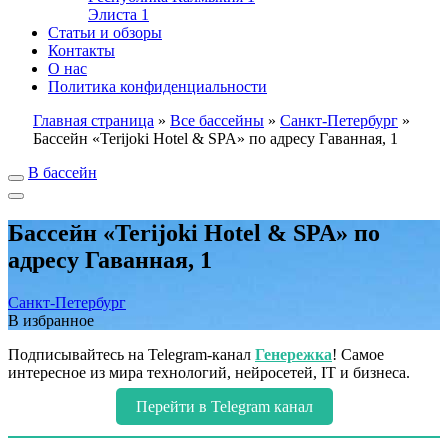
Элиста
1
Статьи и обзоры
Контакты
О нас
Политика конфиденциальности
Главная страница
»
Все бассейны
»
Санкт-Петербург
»
Бассейн «Terijoki Hotel & SPA» по адресу Гаванная, 1
В бассейн
Бассейн «Terijoki Hotel & SPA» по
адресу Гаванная, 1
Санкт-Петербург
В избранное
Подписывайтесь на Telegram-канал
Генережка
! Самое
интересное из мира технологий, нейросетей, IT и бизнеса.
Перейти в Telegram канал