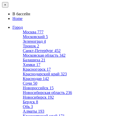
×
В бассейн
Home
Город
Москва
777
Московский
5
Зеленоград
4
Троицк
2
Санкт-Петербург
452
Московская область
342
Балашиха
21
Химки
17
Красногорск
17
Краснодарский край
323
Краснодар
142
Сочи
50
Новороссийск
15
Новосибирская область
236
Новосибирск
192
Бердск
8
Обь
3
Алматы
193
Красноярский край
171