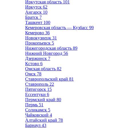
Иркутская область
101
Иркутск
62
Ангарск
10
Братск
7
Ташкент
100
Кемеровская область — Кузбасс
99
Кемерово
36
Новокузнецк
31
Прокопьевск
5
Нижегородская область
89
Нижний Новгород
56
Дзержинск
7
Кстово
6
Омская область
82
Омск
78
Ставропольский край
81
Ставрополь
22
Пятигорск
15
Ессентуки
6
Пермский край
80
Пермь
51
Соликамск
5
Чайковский
4
Алтайский край
78
Барнаул
43