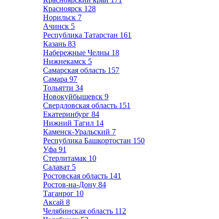
Красноярск
128
Норильск
7
Ачинск
5
Республика Татарстан
161
Казань
83
Набережные Челны
18
Нижнекамск
5
Самарская область
157
Самара
97
Тольятти
34
Новокуйбышевск
9
Свердловская область
151
Екатеринбург
84
Нижний Тагил
14
Каменск-Уральский
7
Республика Башкортостан
150
Уфа
91
Стерлитамак
10
Салават
5
Ростовская область
141
Ростов-на-Дону
84
Таганрог
10
Аксай
8
Челябинская область
112