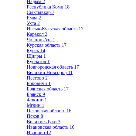
Надым
2
Республика Коми
18
Сыктывкар
7
Емва
2
Ухта
2
Иссык-Кульская область
17
Каракол
2
Чолпон-Ата
1
Курская область
17
Курск
14
Щигры
1
Курчатов
1
Новгородская область
17
Великий Новгород
11
Пестово
2
Боровичи
1
Брянская область
17
Брянск
9
Фокино
1
Мглин
1
Псковская область
16
Псков
8
Великие Луки
3
Ивановская область
16
Иваново
12