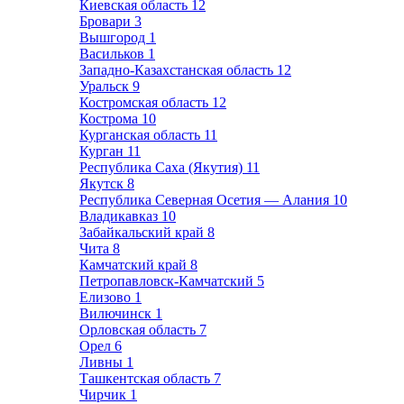
Киевская область
12
Бровари
3
Вышгород
1
Васильков
1
Западно-Казахстанская область
12
Уральск
9
Костромская область
12
Кострома
10
Курганская область
11
Курган
11
Республика Саха (Якутия)
11
Якутск
8
Республика Северная Осетия — Алания
10
Владикавказ
10
Забайкальский край
8
Чита
8
Камчатский край
8
Петропавловск-Камчатский
5
Елизово
1
Вилючинск
1
Орловская область
7
Орел
6
Ливны
1
Ташкентская область
7
Чирчик
1