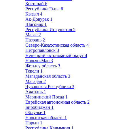
Костанай
6
Республика Тыва
6
Кызыл
4
Ак-Довурак
1
Шагонар
1
Республика Ингушетия
5
Магас
2
Назрань
2
Северо-Казахстанская область
4
Петропавловск
3
Ненецкий автономный округ
4
Нарьян-Мар
3
Жетысу область
3
Текели
1
Магаданская область
3
Магадан
2
Чувашская Республика
3
Алатырь
1
Мариинский Посад
1
Еврейская автономная область
2
Биробиджан
1
Облучье
1
Нарынская область
1
Нарын
1
Республика Калмыкия
1