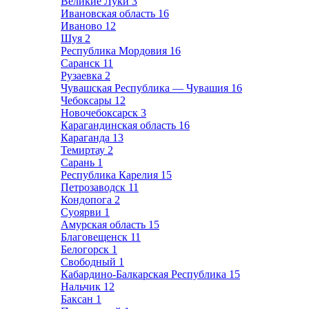
Великие Луки
3
Ивановская область
16
Иваново
12
Шуя
2
Республика Мордовия
16
Саранск
11
Рузаевка
2
Чувашская Республика — Чувашия
16
Чебоксары
12
Новочебоксарск
3
Карагандинская область
16
Караганда
13
Темиртау
2
Сарань
1
Республика Карелия
15
Петрозаводск
11
Кондопога
2
Суоярви
1
Амурская область
15
Благовещенск
11
Белогорск
1
Свободный
1
Кабардино-Балкарская Республика
15
Нальчик
12
Баксан
1