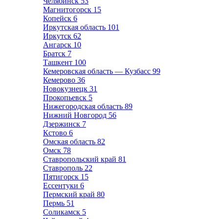
Челябинск
53
Магнитогорск
15
Копейск
6
Иркутская область
101
Иркутск
62
Ангарск
10
Братск
7
Ташкент
100
Кемеровская область — Кузбасс
99
Кемерово
36
Новокузнецк
31
Прокопьевск
5
Нижегородская область
89
Нижний Новгород
56
Дзержинск
7
Кстово
6
Омская область
82
Омск
78
Ставропольский край
81
Ставрополь
22
Пятигорск
15
Ессентуки
6
Пермский край
80
Пермь
51
Соликамск
5