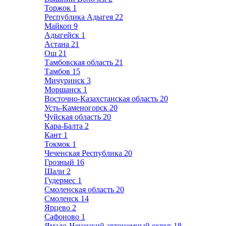
Торжок
1
Республика Адыгея
22
Майкоп
9
Адыгейск
1
Астана
21
Ош
21
Тамбовская область
21
Тамбов
15
Мичуринск
3
Моршанск
1
Восточно-Казахстанская область
20
Усть-Каменогорск
20
Чуйская область
20
Кара-Балта
2
Кант
1
Токмок
1
Чеченская Республика
20
Грозный
16
Шали
2
Гудермес
1
Смоленская область
20
Смоленск
14
Ярцево
2
Сафоново
1
Ямало-Ненецкий автономный округ
18