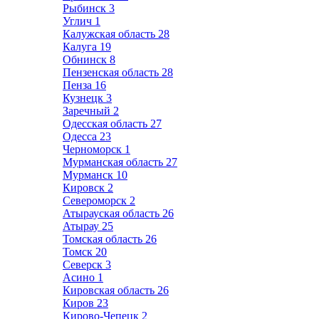
Рыбинск
3
Углич
1
Калужская область
28
Калуга
19
Обнинск
8
Пензенская область
28
Пенза
16
Кузнецк
3
Заречный
2
Одесская область
27
Одесса
23
Черноморск
1
Мурманская область
27
Мурманск
10
Кировск
2
Североморск
2
Атырауская область
26
Атырау
25
Томская область
26
Томск
20
Северск
3
Асино
1
Кировская область
26
Киров
23
Кирово-Чепецк
2