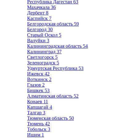
Республика Дагестан
63
Махачкала
36
Дербент
8
Каспийск
7
Белгородская область
59
Белгород
30
Старый Оскол
5
Валуйки
3
Калининградская область
54
Калининград
37
Светлогорск
5
Зеленоградск
5
Удмуртская Республика
53
Ижевск
42
Воткинск
2
Глазов
2
Бишкек
53
Алматинская область
52
Конаев
11
Капшагай
4
Талгар
3
Тюменская область
50
Тюмень
42
Тобольск
3
Ишим
1