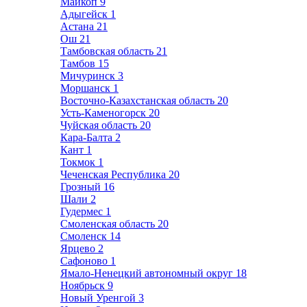
Майкоп
9
Адыгейск
1
Астана
21
Ош
21
Тамбовская область
21
Тамбов
15
Мичуринск
3
Моршанск
1
Восточно-Казахстанская область
20
Усть-Каменогорск
20
Чуйская область
20
Кара-Балта
2
Кант
1
Токмок
1
Чеченская Республика
20
Грозный
16
Шали
2
Гудермес
1
Смоленская область
20
Смоленск
14
Ярцево
2
Сафоново
1
Ямало-Ненецкий автономный округ
18
Ноябрьск
9
Новый Уренгой
3