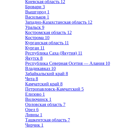
Киевская область
12
Бровари
3
Вышгород
1
Васильков
1
Западно-Казахстанская область
12
Уральск
9
Костромская область
12
Кострома
10
Курганская область
11
Курган
11
Республика Саха (Якутия)
11
Якутск
8
Республика Северная Осетия — Алания
10
Владикавказ
10
Забайкальский край
8
Чита
8
Камчатский край
8
Петропавловск-Камчатский
5
Елизово
1
Вилючинск
1
Орловская область
7
Орел
6
Ливны
1
Ташкентская область
7
Чирчик
1