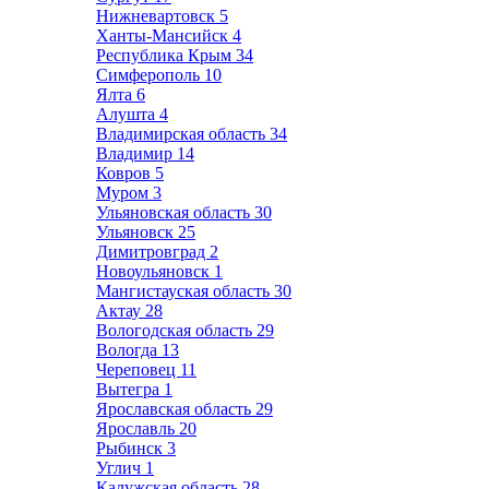
Нижневартовск
5
Ханты-Мансийск
4
Республика Крым
34
Симферополь
10
Ялта
6
Алушта
4
Владимирская область
34
Владимир
14
Ковров
5
Муром
3
Ульяновская область
30
Ульяновск
25
Димитровград
2
Новоульяновск
1
Мангистауская область
30
Актау
28
Вологодская область
29
Вологда
13
Череповец
11
Вытегра
1
Ярославская область
29
Ярославль
20
Рыбинск
3
Углич
1
Калужская область
28