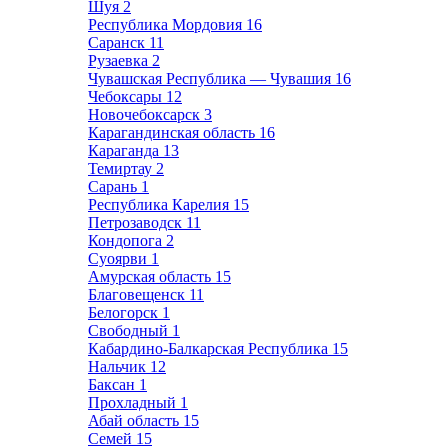
Шуя
2
Республика Мордовия
16
Саранск
11
Рузаевка
2
Чувашская Республика — Чувашия
16
Чебоксары
12
Новочебоксарск
3
Карагандинская область
16
Караганда
13
Темиртау
2
Сарань
1
Республика Карелия
15
Петрозаводск
11
Кондопога
2
Суоярви
1
Амурская область
15
Благовещенск
11
Белогорск
1
Свободный
1
Кабардино-Балкарская Республика
15
Нальчик
12
Баксан
1
Прохладный
1
Абай область
15
Семей
15