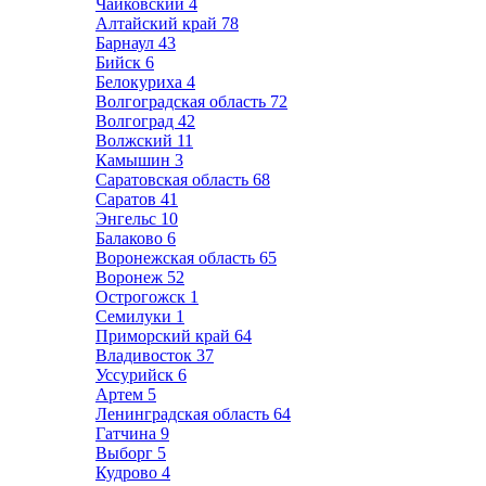
Чайковский
4
Алтайский край
78
Барнаул
43
Бийск
6
Белокуриха
4
Волгоградская область
72
Волгоград
42
Волжский
11
Камышин
3
Саратовская область
68
Саратов
41
Энгельс
10
Балаково
6
Воронежская область
65
Воронеж
52
Острогожск
1
Семилуки
1
Приморский край
64
Владивосток
37
Уссурийск
6
Артем
5
Ленинградская область
64
Гатчина
9
Выборг
5
Кудрово
4