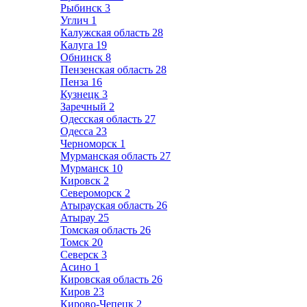
Рыбинск
3
Углич
1
Калужская область
28
Калуга
19
Обнинск
8
Пензенская область
28
Пенза
16
Кузнецк
3
Заречный
2
Одесская область
27
Одесса
23
Черноморск
1
Мурманская область
27
Мурманск
10
Кировск
2
Североморск
2
Атырауская область
26
Атырау
25
Томская область
26
Томск
20
Северск
3
Асино
1
Кировская область
26
Киров
23
Кирово-Чепецк
2