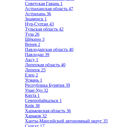
Советская Гавань
1
Астраханская область
47
Астрахань
36
Знаменск
1
Нур-Султан
43
Тульская область
42
Тула
26
Щёкино
3
Венев
2
Павлодарская область
40
Павлодар
39
Аксу
1
Липецкая область
40
Липецк
25
Елец
2
Усмань
1
Республика Бурятия
39
Улан-Удэ
32
Кяхта
1
Северобайкальск
1
Київ
38
Харьковская область
36
Харьков
32
Ханты-Мансийский автономный округ
35
Сургут
17