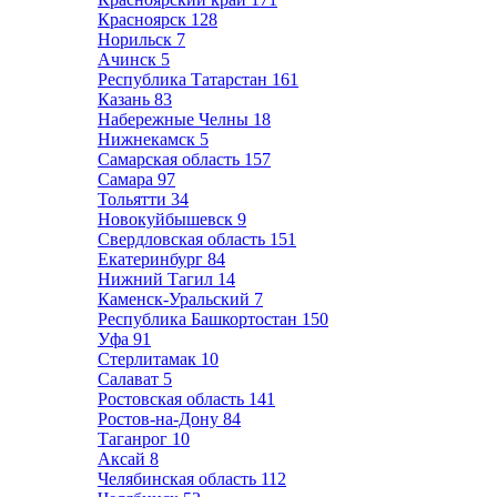
Красноярск
128
Норильск
7
Ачинск
5
Республика Татарстан
161
Казань
83
Набережные Челны
18
Нижнекамск
5
Самарская область
157
Самара
97
Тольятти
34
Новокуйбышевск
9
Свердловская область
151
Екатеринбург
84
Нижний Тагил
14
Каменск-Уральский
7
Республика Башкортостан
150
Уфа
91
Стерлитамак
10
Салават
5
Ростовская область
141
Ростов-на-Дону
84
Таганрог
10
Аксай
8
Челябинская область
112