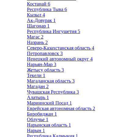
Костанай
6
Республика Тыва
6
Кызыл
4
Ак-Довурак
1
Шагонар
1
Республика Ингушетия
5
Магас
2
Назрань
2
Северо-Казахстанская область
4
Петропавловск
3
Ненецкий автономный округ
4
Нарьян-Мар
3
Жетысу область
3
Текели
1
Магаданская область
3
Магадан
2
Чувашская Республика
3
Алатырь
1
Мариинский Посад
1
Еврейская автономная область
2
Биробиджан
1
Облучье
1
Нарынская область
1
Нарын
1
Республика Калмыкия
1