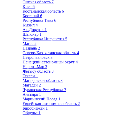
Ошская область
7
Киев
6
Костанайская область
6
Костанай
6
Республика Тыва
6
Кызыл
4
Ак-Довурак
1
Шагонар
1
Республика Ингушетия
5
Магас
2
Назрань
2
Северо-Казахстанская область
4
Петропавловск
3
Ненецкий автономный округ
4
Нарьян-Мар
3
Жетысу область
3
Текели
1
Магаданская область
3
Магадан
2
Чувашская Республика
3
Алатырь
1
Мариинский Посад
1
Еврейская автономная область
2
Биробиджан
1
Облучье
1