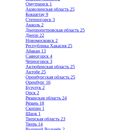
Омутнинск
1
Акмолинская область
25
Кокшетау
9
Степногорск
3
Акколь
2
Днепропетровская область
25
Днепр
22
Новомосковск
2
Республика Хакасия
25
Абакан
13
Саяногорск
4
Черногорск
3
Актюбинская область
25
Актобе
25
Оренбургская область
25
Оренбург
16
Бузулук
2
Орск
2
Рязанская область
24
Рязань
18
Скопин
1
Шацк
1
Тверская область
23
Тверь
14
Вышний Волочёк
2