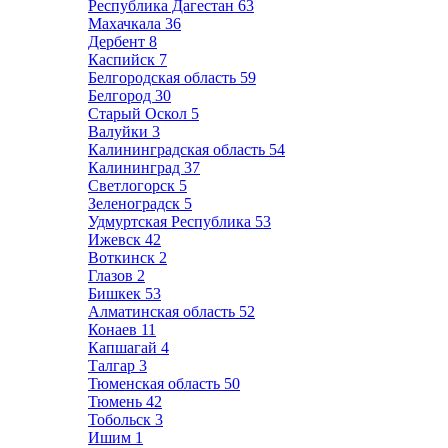
Республика Дагестан
63
Махачкала
36
Дербент
8
Каспийск
7
Белгородская область
59
Белгород
30
Старый Оскол
5
Валуйки
3
Калининградская область
54
Калининград
37
Светлогорск
5
Зеленоградск
5
Удмуртская Республика
53
Ижевск
42
Воткинск
2
Глазов
2
Бишкек
53
Алматинская область
52
Конаев
11
Капшагай
4
Талгар
3
Тюменская область
50
Тюмень
42
Тобольск
3
Ишим
1