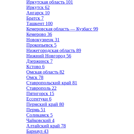
Иркутская область
101
Иркутск
62
Ангарск
10
Братск
7
Ташкент
100
Кемеровская область — Кузбасс
99
Кемерово
36
Новокузнецк
31
Прокопьевск
5
Нижегородская область
89
Нижний Новгород
56
Дзержинск
7
Кстово
6
Омская область
82
Омск
78
Ставропольский край
81
Ставрополь
22
Пятигорск
15
Ессентуки
6
Пермский край
80
Пермь
51
Соликамск
5
Чайковский
4
Алтайский край
78
Барнаул
43