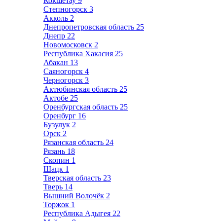
Кокшетау
9
Степногорск
3
Акколь
2
Днепропетровская область
25
Днепр
22
Новомосковск
2
Республика Хакасия
25
Абакан
13
Саяногорск
4
Черногорск
3
Актюбинская область
25
Актобе
25
Оренбургская область
25
Оренбург
16
Бузулук
2
Орск
2
Рязанская область
24
Рязань
18
Скопин
1
Шацк
1
Тверская область
23
Тверь
14
Вышний Волочёк
2
Торжок
1
Республика Адыгея
22