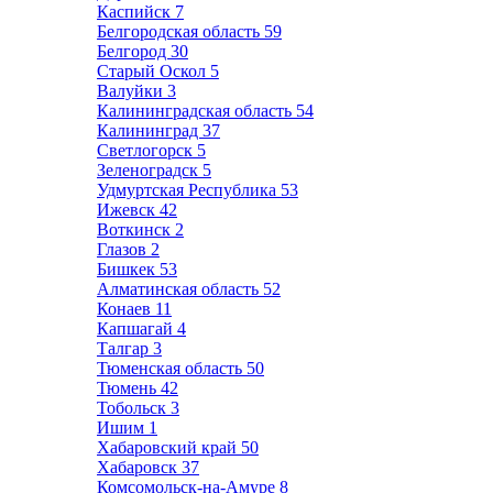
Каспийск
7
Белгородская область
59
Белгород
30
Старый Оскол
5
Валуйки
3
Калининградская область
54
Калининград
37
Светлогорск
5
Зеленоградск
5
Удмуртская Республика
53
Ижевск
42
Воткинск
2
Глазов
2
Бишкек
53
Алматинская область
52
Конаев
11
Капшагай
4
Талгар
3
Тюменская область
50
Тюмень
42
Тобольск
3
Ишим
1
Хабаровский край
50
Хабаровск
37
Комсомольск-на-Амуре
8