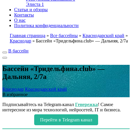
Элиста
1
Статьи и обзоры
Контакты
О нас
Политика конфиденциальности
Главная страница
»
Все бассейны
»
Краснодарский край
»
Краснодар
»
Бассейн «Тридельфина.club» — Дальняя, 2/7а
В бассейн
Бассейн «Тридельфина.club» —
Дальняя, 2/7а
Краснодар
Краснодарский край
В избранное
Подписывайтесь на Telegram-канал
Генережка
! Самое
интересное из мира технологий, нейросетей, IT и бизнеса.
Перейти в Telegram канал