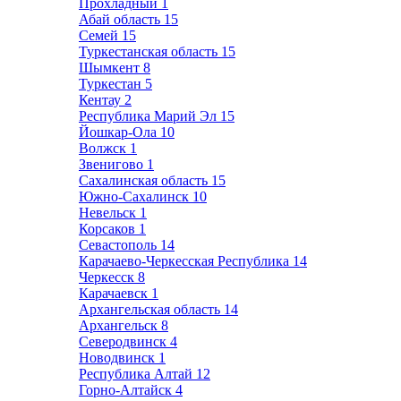
Прохладный
1
Абай область
15
Семей
15
Туркестанская область
15
Шымкент
8
Туркестан
5
Кентау
2
Республика Марий Эл
15
Йошкар-Ола
10
Волжск
1
Звенигово
1
Сахалинская область
15
Южно-Сахалинск
10
Невельск
1
Корсаков
1
Севастополь
14
Карачаево-Черкесская Республика
14
Черкесск
8
Карачаевск
1
Архангельская область
14
Архангельск
8
Северодвинск
4
Новодвинск
1
Республика Алтай
12
Горно-Алтайск
4