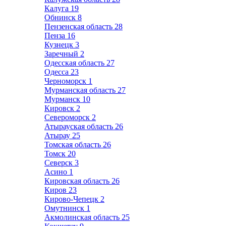
Калуга
19
Обнинск
8
Пензенская область
28
Пенза
16
Кузнецк
3
Заречный
2
Одесская область
27
Одесса
23
Черноморск
1
Мурманская область
27
Мурманск
10
Кировск
2
Североморск
2
Атырауская область
26
Атырау
25
Томская область
26
Томск
20
Северск
3
Асино
1
Кировская область
26
Киров
23
Кирово-Чепецк
2
Омутнинск
1
Акмолинская область
25