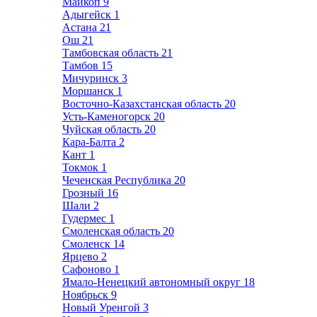
Майкоп
9
Адыгейск
1
Астана
21
Ош
21
Тамбовская область
21
Тамбов
15
Мичуринск
3
Моршанск
1
Восточно-Казахстанская область
20
Усть-Каменогорск
20
Чуйская область
20
Кара-Балта
2
Кант
1
Токмок
1
Чеченская Республика
20
Грозный
16
Шали
2
Гудермес
1
Смоленская область
20
Смоленск
14
Ярцево
2
Сафоново
1
Ямало-Ненецкий автономный округ
18
Ноябрьск
9
Новый Уренгой
3