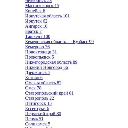
Челябинск
53
Магнитогорск
15
Копейск
6
Иркутская область
101
Иркутск
62
Ангарск
10
Братск
7
Ташкент
100
Кемеровская область — Кузбасс
99
Кемерово
36
Новокузнецк
31
Прокопьевск
5
Нижегородская область
89
Нижний Новгород
56
Дзержинск
7
Кстово
6
Омская область
82
Омск
78
Ставропольский край
81
Ставрополь
22
Пятигорск
15
Ессентуки
6
Пермский край
80
Пермь
51
Соликамск
5