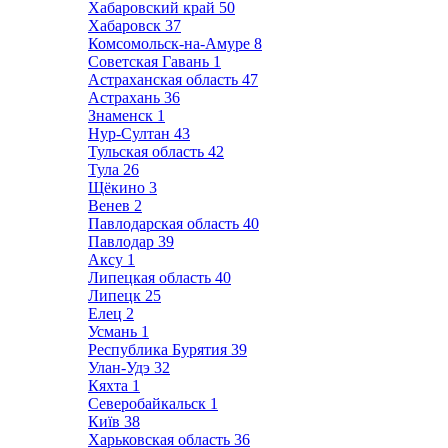
Хабаровский край
50
Хабаровск
37
Комсомольск-на-Амуре
8
Советская Гавань
1
Астраханская область
47
Астрахань
36
Знаменск
1
Нур-Султан
43
Тульская область
42
Тула
26
Щёкино
3
Венев
2
Павлодарская область
40
Павлодар
39
Аксу
1
Липецкая область
40
Липецк
25
Елец
2
Усмань
1
Республика Бурятия
39
Улан-Удэ
32
Кяхта
1
Северобайкальск
1
Київ
38
Харьковская область
36