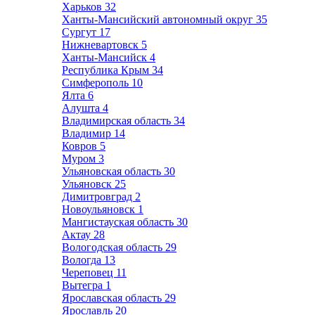
Харьков
32
Ханты-Мансийский автономный округ
35
Сургут
17
Нижневартовск
5
Ханты-Мансийск
4
Республика Крым
34
Симферополь
10
Ялта
6
Алушта
4
Владимирская область
34
Владимир
14
Ковров
5
Муром
3
Ульяновская область
30
Ульяновск
25
Димитровград
2
Новоульяновск
1
Мангистауская область
30
Актау
28
Вологодская область
29
Вологда
13
Череповец
11
Вытегра
1
Ярославская область
29
Ярославль
20