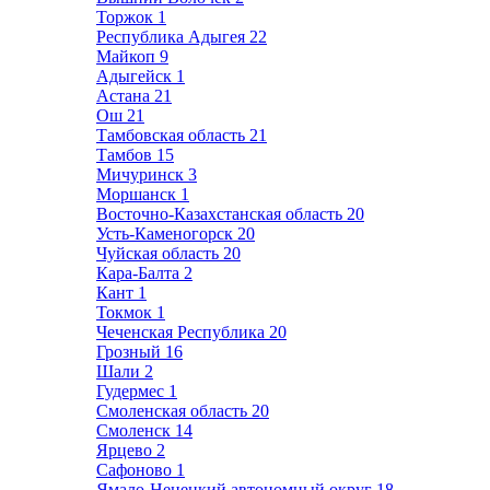
Торжок
1
Республика Адыгея
22
Майкоп
9
Адыгейск
1
Астана
21
Ош
21
Тамбовская область
21
Тамбов
15
Мичуринск
3
Моршанск
1
Восточно-Казахстанская область
20
Усть-Каменогорск
20
Чуйская область
20
Кара-Балта
2
Кант
1
Токмок
1
Чеченская Республика
20
Грозный
16
Шали
2
Гудермес
1
Смоленская область
20
Смоленск
14
Ярцево
2
Сафоново
1
Ямало-Ненецкий автономный округ
18