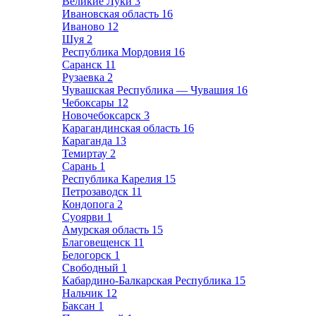
Великие Луки
3
Ивановская область
16
Иваново
12
Шуя
2
Республика Мордовия
16
Саранск
11
Рузаевка
2
Чувашская Республика — Чувашия
16
Чебоксары
12
Новочебоксарск
3
Карагандинская область
16
Караганда
13
Темиртау
2
Сарань
1
Республика Карелия
15
Петрозаводск
11
Кондопога
2
Суоярви
1
Амурская область
15
Благовещенск
11
Белогорск
1
Свободный
1
Кабардино-Балкарская Республика
15
Нальчик
12
Баксан
1