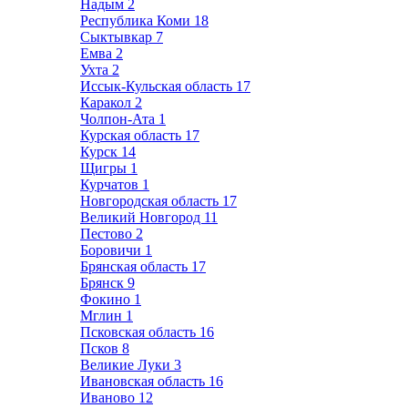
Надым
2
Республика Коми
18
Сыктывкар
7
Емва
2
Ухта
2
Иссык-Кульская область
17
Каракол
2
Чолпон-Ата
1
Курская область
17
Курск
14
Щигры
1
Курчатов
1
Новгородская область
17
Великий Новгород
11
Пестово
2
Боровичи
1
Брянская область
17
Брянск
9
Фокино
1
Мглин
1
Псковская область
16
Псков
8
Великие Луки
3
Ивановская область
16
Иваново
12