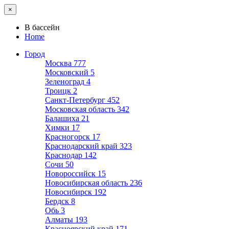
×
В бассейн
Home
Город
Москва
777
Московский
5
Зеленоград
4
Троицк
2
Санкт-Петербург
452
Московская область
342
Балашиха
21
Химки
17
Красногорск
17
Краснодарский край
323
Краснодар
142
Сочи
50
Новороссийск
15
Новосибирская область
236
Новосибирск
192
Бердск
8
Обь
3
Алматы
193
Красноярский край
171