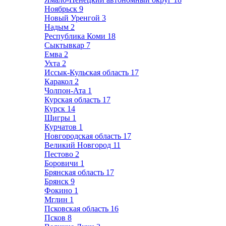
Ноябрьск
9
Новый Уренгой
3
Надым
2
Республика Коми
18
Сыктывкар
7
Емва
2
Ухта
2
Иссык-Кульская область
17
Каракол
2
Чолпон-Ата
1
Курская область
17
Курск
14
Щигры
1
Курчатов
1
Новгородская область
17
Великий Новгород
11
Пестово
2
Боровичи
1
Брянская область
17
Брянск
9
Фокино
1
Мглин
1
Псковская область
16
Псков
8