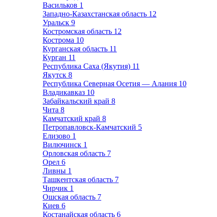
Васильков
1
Западно-Казахстанская область
12
Уральск
9
Костромская область
12
Кострома
10
Курганская область
11
Курган
11
Республика Саха (Якутия)
11
Якутск
8
Республика Северная Осетия — Алания
10
Владикавказ
10
Забайкальский край
8
Чита
8
Камчатский край
8
Петропавловск-Камчатский
5
Елизово
1
Вилючинск
1
Орловская область
7
Орел
6
Ливны
1
Ташкентская область
7
Чирчик
1
Ошская область
7
Киев
6
Костанайская область
6