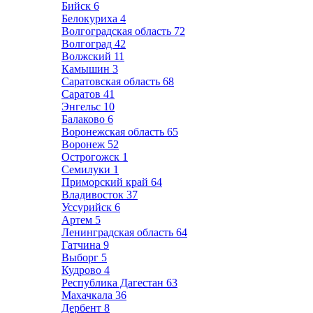
Бийск
6
Белокуриха
4
Волгоградская область
72
Волгоград
42
Волжский
11
Камышин
3
Саратовская область
68
Саратов
41
Энгельс
10
Балаково
6
Воронежская область
65
Воронеж
52
Острогожск
1
Семилуки
1
Приморский край
64
Владивосток
37
Уссурийск
6
Артем
5
Ленинградская область
64
Гатчина
9
Выборг
5
Кудрово
4
Республика Дагестан
63
Махачкала
36
Дербент
8