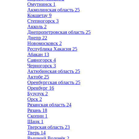
Омутнинск
1
Акмолинская область
25
Кокшетау
9
Степногорск
3
Акколь
2
Днепропетровская область
25
Днепр
22
Новомосковск
2
Республика Хакасия
25
Абакан
13
Саяногорск
4
Черногорск
3
Актюбинская область
25
Актобе
25
Оренбургская область
25
Оренбург
16
Бузулук
2
Орск
2
Рязанская область
24
Рязань
18
Скопин
1
Шацк
1
Тверская область
23
Тверь
14
Вышний Волочёк
2