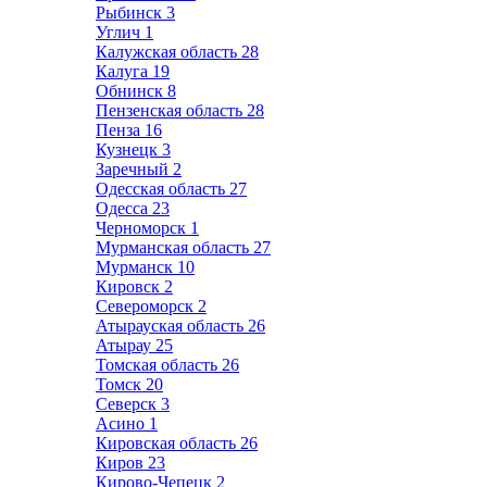
Рыбинск
3
Углич
1
Калужская область
28
Калуга
19
Обнинск
8
Пензенская область
28
Пенза
16
Кузнецк
3
Заречный
2
Одесская область
27
Одесса
23
Черноморск
1
Мурманская область
27
Мурманск
10
Кировск
2
Североморск
2
Атырауская область
26
Атырау
25
Томская область
26
Томск
20
Северск
3
Асино
1
Кировская область
26
Киров
23
Кирово-Чепецк
2