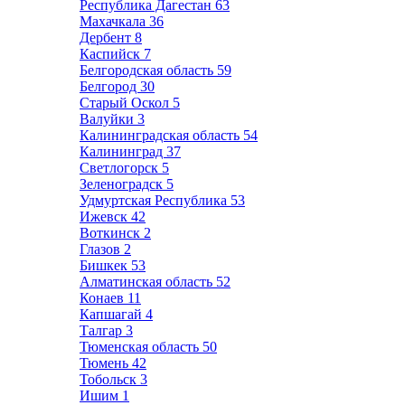
Республика Дагестан
63
Махачкала
36
Дербент
8
Каспийск
7
Белгородская область
59
Белгород
30
Старый Оскол
5
Валуйки
3
Калининградская область
54
Калининград
37
Светлогорск
5
Зеленоградск
5
Удмуртская Республика
53
Ижевск
42
Воткинск
2
Глазов
2
Бишкек
53
Алматинская область
52
Конаев
11
Капшагай
4
Талгар
3
Тюменская область
50
Тюмень
42
Тобольск
3
Ишим
1