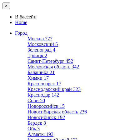
×
В бассейн
Home
Город
Москва
777
Московский
5
Зеленоград
4
Троицк
2
Санкт-Петербург
452
Московская область
342
Балашиха
21
Химки
17
Красногорск
17
Краснодарский край
323
Краснодар
142
Сочи
50
Новороссийск
15
Новосибирская область
236
Новосибирск
192
Бердск
8
Обь
3
Алматы
193
Красноярский край
171