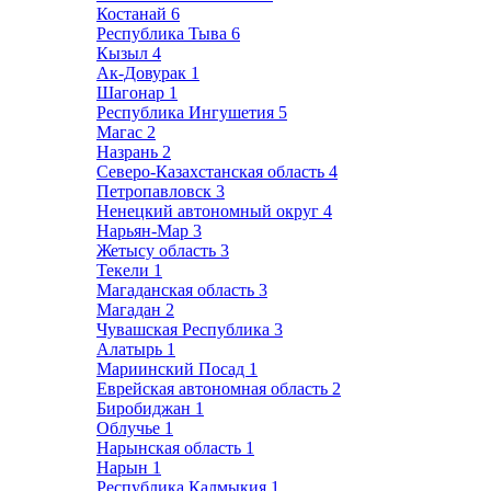
Костанай
6
Республика Тыва
6
Кызыл
4
Ак-Довурак
1
Шагонар
1
Республика Ингушетия
5
Магас
2
Назрань
2
Северо-Казахстанская область
4
Петропавловск
3
Ненецкий автономный округ
4
Нарьян-Мар
3
Жетысу область
3
Текели
1
Магаданская область
3
Магадан
2
Чувашская Республика
3
Алатырь
1
Мариинский Посад
1
Еврейская автономная область
2
Биробиджан
1
Облучье
1
Нарынская область
1
Нарын
1
Республика Калмыкия
1