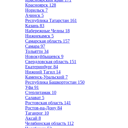
Красноярск
128
Норильск
7
Ачинск
5
Республика Татарстан
161
Казань
83
Набережные Челны
18
Нижнекамск
5
Самарская область
157
Самара
97
Тольятти
34
Новокуйбышевск
9
Свердловская область
151
Екатеринбург
84
Нижний Тагил
14
Каменск-Уральский
7
Республика Башкортостан
150
Уфа
91
Стерлитамак
10
Салават
5
Ростовская область
141
Ростов-на-Дону
84
Таганрог
10
Аксай
8
Челябинская область
112