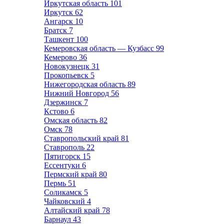
Иркутская область
101
Иркутск
62
Ангарск
10
Братск
7
Ташкент
100
Кемеровская область — Кузбасс
99
Кемерово
36
Новокузнецк
31
Прокопьевск
5
Нижегородская область
89
Нижний Новгород
56
Дзержинск
7
Кстово
6
Омская область
82
Омск
78
Ставропольский край
81
Ставрополь
22
Пятигорск
15
Ессентуки
6
Пермский край
80
Пермь
51
Соликамск
5
Чайковский
4
Алтайский край
78
Барнаул
43