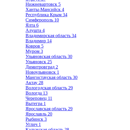
Нижневартовск
5
Ханты-Мансийск
4
Республика Крым
34
Симферополь
10
Ялта
6
Алушта
4
Владимирская область
34
Владимир
14
Ковров
5
Муром
3
Ульяновская область
30
Ульяновск
25
Димитровград
2
Новоульяновск
1
Мангистауская область
30
Актау
28
Вологодская область
29
Вологда
13
Череповец
11
Вытегра
1
Ярославская область
29
Ярославль
20
Рыбинск
3
Углич
1
Калужская область
28