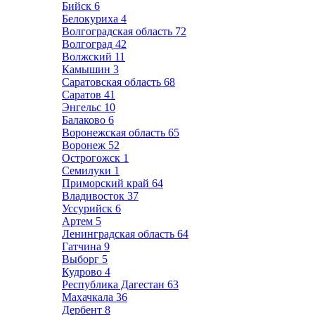
Бийск
6
Белокуриха
4
Волгоградская область
72
Волгоград
42
Волжский
11
Камышин
3
Саратовская область
68
Саратов
41
Энгельс
10
Балаково
6
Воронежская область
65
Воронеж
52
Острогожск
1
Семилуки
1
Приморский край
64
Владивосток
37
Уссурийск
6
Артем
5
Ленинградская область
64
Гатчина
9
Выборг
5
Кудрово
4
Республика Дагестан
63
Махачкала
36
Дербент
8