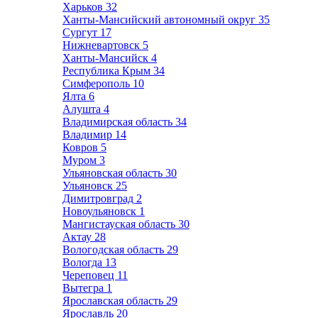
Харьков
32
Ханты-Мансийский автономный округ
35
Сургут
17
Нижневартовск
5
Ханты-Мансийск
4
Республика Крым
34
Симферополь
10
Ялта
6
Алушта
4
Владимирская область
34
Владимир
14
Ковров
5
Муром
3
Ульяновская область
30
Ульяновск
25
Димитровград
2
Новоульяновск
1
Мангистауская область
30
Актау
28
Вологодская область
29
Вологда
13
Череповец
11
Вытегра
1
Ярославская область
29
Ярославль
20