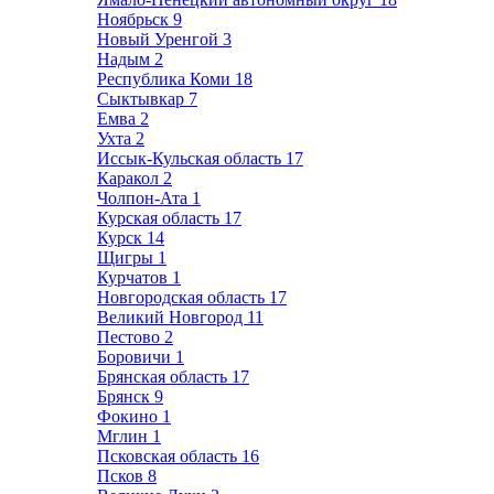
Ноябрьск
9
Новый Уренгой
3
Надым
2
Республика Коми
18
Сыктывкар
7
Емва
2
Ухта
2
Иссык-Кульская область
17
Каракол
2
Чолпон-Ата
1
Курская область
17
Курск
14
Щигры
1
Курчатов
1
Новгородская область
17
Великий Новгород
11
Пестово
2
Боровичи
1
Брянская область
17
Брянск
9
Фокино
1
Мглин
1
Псковская область
16
Псков
8