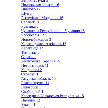
Великие Луки
3
Ивановская область
16
Иваново
12
Шуя
2
Республика Мордовия
16
Саранск
11
Рузаевка
2
Чувашская Республика — Чувашия
16
Чебоксары
12
Новочебоксарск
3
Карагандинская область
16
Караганда
13
Темиртау
2
Сарань
1
Республика Карелия
15
Петрозаводск
11
Кондопога
2
Суоярви
1
Амурская область
15
Благовещенск
11
Белогорск
1
Свободный
1
Кабардино-Балкарская Республика
15
Нальчик
12
Баксан
1