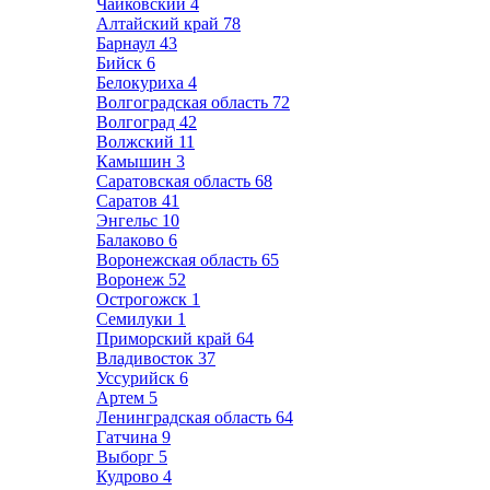
Чайковский
4
Алтайский край
78
Барнаул
43
Бийск
6
Белокуриха
4
Волгоградская область
72
Волгоград
42
Волжский
11
Камышин
3
Саратовская область
68
Саратов
41
Энгельс
10
Балаково
6
Воронежская область
65
Воронеж
52
Острогожск
1
Семилуки
1
Приморский край
64
Владивосток
37
Уссурийск
6
Артем
5
Ленинградская область
64
Гатчина
9
Выборг
5
Кудрово
4