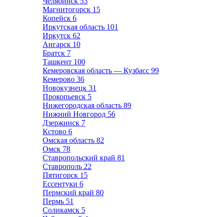
Челябинск
53
Магнитогорск
15
Копейск
6
Иркутская область
101
Иркутск
62
Ангарск
10
Братск
7
Ташкент
100
Кемеровская область — Кузбасс
99
Кемерово
36
Новокузнецк
31
Прокопьевск
5
Нижегородская область
89
Нижний Новгород
56
Дзержинск
7
Кстово
6
Омская область
82
Омск
78
Ставропольский край
81
Ставрополь
22
Пятигорск
15
Ессентуки
6
Пермский край
80
Пермь
51
Соликамск
5