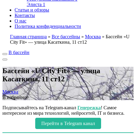
Элиста
1
Статьи и обзоры
Контакты
О нас
Политика конфиденциальности
Главная страница
»
Все бассейны
»
Москва
»
Бассейн «U
City Fit» — улица Касаткина, 11 ст12
В бассейн
Бассейн «U City Fit» — улица
Касаткина, 11 ст12
Москва
В избранное
Подписывайтесь на Telegram-канал
Генережка
! Самое
интересное из мира технологий, нейросетей, IT и бизнеса.
Перейти в Telegram канал