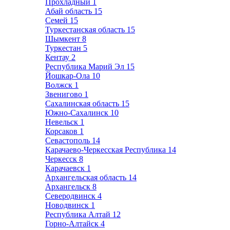
Прохладный
1
Абай область
15
Семей
15
Туркестанская область
15
Шымкент
8
Туркестан
5
Кентау
2
Республика Марий Эл
15
Йошкар-Ола
10
Волжск
1
Звенигово
1
Сахалинская область
15
Южно-Сахалинск
10
Невельск
1
Корсаков
1
Севастополь
14
Карачаево-Черкесская Республика
14
Черкесск
8
Карачаевск
1
Архангельская область
14
Архангельск
8
Северодвинск
4
Новодвинск
1
Республика Алтай
12
Горно-Алтайск
4