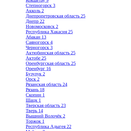
Кокшетау
9
Степногорск
3
Акколь
2
Днепропетровская область
25
Днепр
22
Новомосковск
2
Республика Хакасия
25
Абакан
13
Саяногорск
4
Черногорск
3
Актюбинская область
25
Актобе
25
Оренбургская область
25
Оренбург
16
Бузулук
2
Орск
2
Рязанская область
24
Рязань
18
Скопин
1
Шацк
1
Тверская область
23
Тверь
14
Вышний Волочёк
2
Торжок
1
Республика Адыгея
22