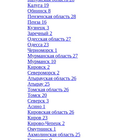
Калуга
19
Обнинск
8
Пензенская область
28
Пенза
16
Кузнецк
3
Заречный
2
Одесская область
27
Одесса
23
Черноморск
1
Мурманская область
27
Мурманск
10
Кировск
2
Североморск
2
Атырауская область
26
Атырау
25
Томская область
26
Томск
20
Северск
3
Асино
1
Кировская область
26
Киров
23
Кирово-Чепецк
2
Омутнинск
1
Акмолинская область
25