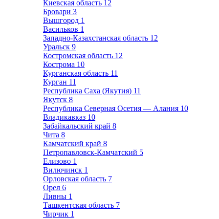
Киевская область
12
Бровари
3
Вышгород
1
Васильков
1
Западно-Казахстанская область
12
Уральск
9
Костромская область
12
Кострома
10
Курганская область
11
Курган
11
Республика Саха (Якутия)
11
Якутск
8
Республика Северная Осетия — Алания
10
Владикавказ
10
Забайкальский край
8
Чита
8
Камчатский край
8
Петропавловск-Камчатский
5
Елизово
1
Вилючинск
1
Орловская область
7
Орел
6
Ливны
1
Ташкентская область
7
Чирчик
1