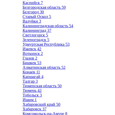
Каспийск
7
Белгородская область
59
Белгород
30
Старый Оскол
5
Валуйки
3
Калининградская область
54
Калининград
37
Светлогорск
5
Зеленоградск
5
Удмуртская Республика
53
Ижевск
42
Воткинск
2
Глазов
2
Бишкек
53
Алматинская область
52
Конаев
11
Капшагай
4
Талгар
3
Тюменская область
50
Тюмень
42
Тобольск
3
Ишим
1
Хабаровский край
50
Хабаровск
37
Комсомольск-на-Амуре
8