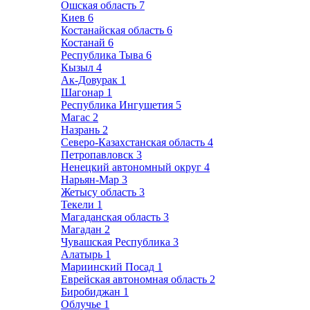
Ошская область
7
Киев
6
Костанайская область
6
Костанай
6
Республика Тыва
6
Кызыл
4
Ак-Довурак
1
Шагонар
1
Республика Ингушетия
5
Магас
2
Назрань
2
Северо-Казахстанская область
4
Петропавловск
3
Ненецкий автономный округ
4
Нарьян-Мар
3
Жетысу область
3
Текели
1
Магаданская область
3
Магадан
2
Чувашская Республика
3
Алатырь
1
Мариинский Посад
1
Еврейская автономная область
2
Биробиджан
1
Облучье
1