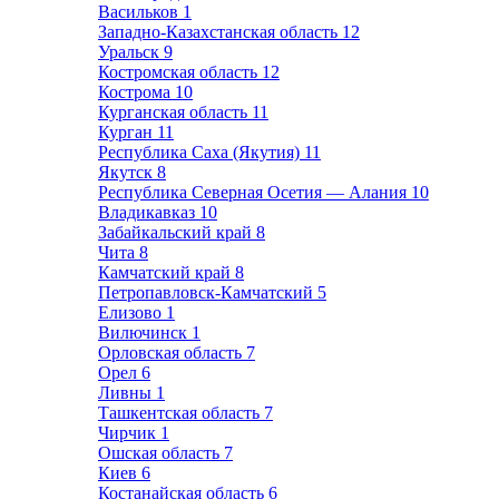
Васильков
1
Западно-Казахстанская область
12
Уральск
9
Костромская область
12
Кострома
10
Курганская область
11
Курган
11
Республика Саха (Якутия)
11
Якутск
8
Республика Северная Осетия — Алания
10
Владикавказ
10
Забайкальский край
8
Чита
8
Камчатский край
8
Петропавловск-Камчатский
5
Елизово
1
Вилючинск
1
Орловская область
7
Орел
6
Ливны
1
Ташкентская область
7
Чирчик
1
Ошская область
7
Киев
6
Костанайская область
6