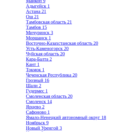
Майкоп
9
Адыгейск
1
Астана
21
Ош
21
Тамбовская область
21
Тамбов
15
Мичуринск
3
Моршанск
1
Восточно-Казахстанская область
20
Усть-Каменогорск
20
Чуйская область
20
Кара-Балта
2
Кант
1
Токмок
1
Чеченская Республика
20
Грозный
16
Шали
2
Гудермес
1
Смоленская область
20
Смоленск
14
Ярцево
2
Сафоново
1
Ямало-Ненецкий автономный округ
18
Ноябрьск
9
Новый Уренгой
3