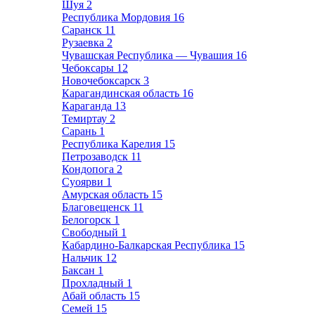
Шуя
2
Республика Мордовия
16
Саранск
11
Рузаевка
2
Чувашская Республика — Чувашия
16
Чебоксары
12
Новочебоксарск
3
Карагандинская область
16
Караганда
13
Темиртау
2
Сарань
1
Республика Карелия
15
Петрозаводск
11
Кондопога
2
Суоярви
1
Амурская область
15
Благовещенск
11
Белогорск
1
Свободный
1
Кабардино-Балкарская Республика
15
Нальчик
12
Баксан
1
Прохладный
1
Абай область
15
Семей
15