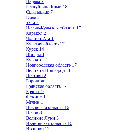
Надым
2
Республика Коми
18
Сыктывкар
7
Емва
2
Ухта
2
Иссык-Кульская область
17
Каракол
2
Чолпон-Ата
1
Курская область
17
Курск
14
Щигры
1
Курчатов
1
Новгородская область
17
Великий Новгород
11
Пестово
2
Боровичи
1
Брянская область
17
Брянск
9
Фокино
1
Мглин
1
Псковская область
16
Псков
8
Великие Луки
3
Ивановская область
16
Иваново
12