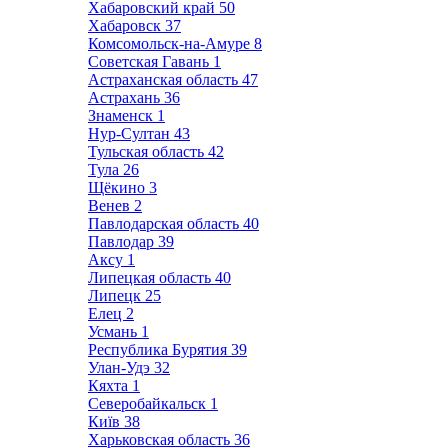
Хабаровский край
50
Хабаровск
37
Комсомольск-на-Амуре
8
Советская Гавань
1
Астраханская область
47
Астрахань
36
Знаменск
1
Нур-Султан
43
Тульская область
42
Тула
26
Щёкино
3
Венев
2
Павлодарская область
40
Павлодар
39
Аксу
1
Липецкая область
40
Липецк
25
Елец
2
Усмань
1
Республика Бурятия
39
Улан-Удэ
32
Кяхта
1
Северобайкальск
1
Київ
38
Харьковская область
36