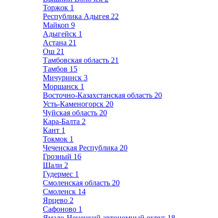
Торжок
1
Республика Адыгея
22
Майкоп
9
Адыгейск
1
Астана
21
Ош
21
Тамбовская область
21
Тамбов
15
Мичуринск
3
Моршанск
1
Восточно-Казахстанская область
20
Усть-Каменогорск
20
Чуйская область
20
Кара-Балта
2
Кант
1
Токмок
1
Чеченская Республика
20
Грозный
16
Шали
2
Гудермес
1
Смоленская область
20
Смоленск
14
Ярцево
2
Сафоново
1
Ямало-Ненецкий автономный округ
18