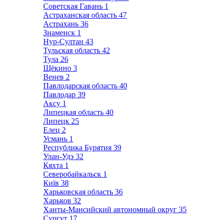
Советская Гавань
1
Астраханская область
47
Астрахань
36
Знаменск
1
Нур-Султан
43
Тульская область
42
Тула
26
Щёкино
3
Венев
2
Павлодарская область
40
Павлодар
39
Аксу
1
Липецкая область
40
Липецк
25
Елец
2
Усмань
1
Республика Бурятия
39
Улан-Удэ
32
Кяхта
1
Северобайкальск
1
Київ
38
Харьковская область
36
Харьков
32
Ханты-Мансийский автономный округ
35
Сургут
17