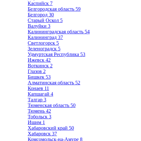
Каспийск
7
Белгородская область
59
Белгород
30
Старый Оскол
5
Валуйки
3
Калининградская область
54
Калининград
37
Светлогорск
5
Зеленоградск
5
Удмуртская Республика
53
Ижевск
42
Воткинск
2
Глазов
2
Бишкек
53
Алматинская область
52
Конаев
11
Капшагай
4
Талгар
3
Тюменская область
50
Тюмень
42
Тобольск
3
Ишим
1
Хабаровский край
50
Хабаровск
37
Комсомольск-на-Амуре
8