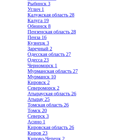
Рыбинск
3
Углич
1
Калужская область
28
Калуга
19
Обнинск
8
Пензенская область
28
Пенза
16
Кузнецк
3
Заречный
2
Одесская область
27
Одесса
23
Черноморск
1
Мурманская область
27
Мурманск
10
Кировск
2
Североморск
2
Атырауская область
26
Атырау
25
Томская область
26
Томск
20
Северск
3
Асино
1
Кировская область
26
Киров
23
Кирово-Чепецк
2