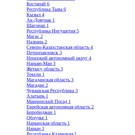
Костанай
6
Республика Тыва
6
Кызыл
4
Ак-Довурак
1
Шагонар
1
Республика Ингушетия
5
Магас
2
Назрань
2
Северо-Казахстанская область
4
Петропавловск
3
Ненецкий автономный округ
4
Нарьян-Мар
3
Жетысу область
3
Текели
1
Магаданская область
3
Магадан
2
Чувашская Республика
3
Алатырь
1
Мариинский Посад
1
Еврейская автономная область
2
Биробиджан
1
Облучье
1
Нарынская область
1
Нарын
1
Республика Калмыкия
1