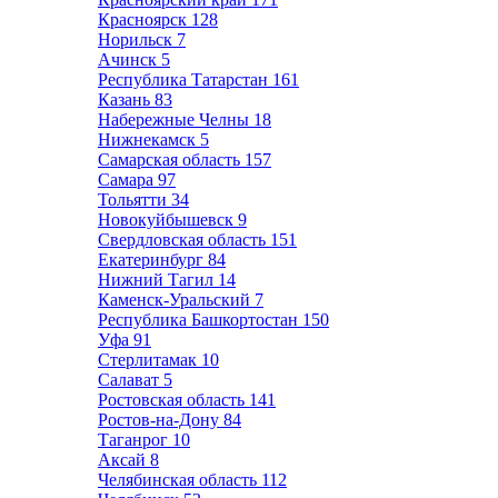
Красноярск
128
Норильск
7
Ачинск
5
Республика Татарстан
161
Казань
83
Набережные Челны
18
Нижнекамск
5
Самарская область
157
Самара
97
Тольятти
34
Новокуйбышевск
9
Свердловская область
151
Екатеринбург
84
Нижний Тагил
14
Каменск-Уральский
7
Республика Башкортостан
150
Уфа
91
Стерлитамак
10
Салават
5
Ростовская область
141
Ростов-на-Дону
84
Таганрог
10
Аксай
8
Челябинская область
112