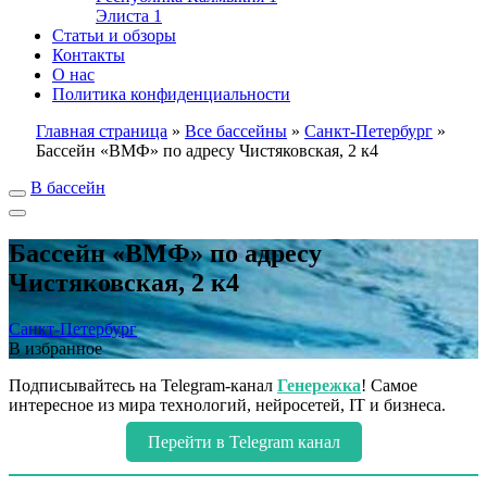
Элиста
1
Статьи и обзоры
Контакты
О нас
Политика конфиденциальности
Главная страница
»
Все бассейны
»
Санкт-Петербург
»
Бассейн «ВМФ» по адресу Чистяковская, 2 к4
В бассейн
Бассейн «ВМФ» по адресу
Чистяковская, 2 к4
Санкт-Петербург
В избранное
Подписывайтесь на Telegram-канал
Генережка
! Самое
интересное из мира технологий, нейросетей, IT и бизнеса.
Перейти в Telegram канал