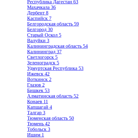
Республика Дагестан
63
Махачкала
36
Дербент
8
Каспийск
7
Белгородская область
59
Белгород
30
Старый Оскол
5
Валуйки
3
Калининградская область
54
Калининград
37
Светлогорск
5
Зеленоградск
5
Удмуртская Республика
53
Ижевск
42
Воткинск
2
Глазов
2
Бишкек
53
Алматинская область
52
Конаев
11
Капшагай
4
Талгар
3
Тюменская область
50
Тюмень
42
Тобольск
3
Ишим
1