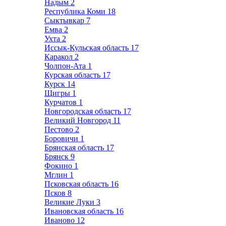
Надым
2
Республика Коми
18
Сыктывкар
7
Емва
2
Ухта
2
Иссык-Кульская область
17
Каракол
2
Чолпон-Ата
1
Курская область
17
Курск
14
Щигры
1
Курчатов
1
Новгородская область
17
Великий Новгород
11
Пестово
2
Боровичи
1
Брянская область
17
Брянск
9
Фокино
1
Мглин
1
Псковская область
16
Псков
8
Великие Луки
3
Ивановская область
16
Иваново
12