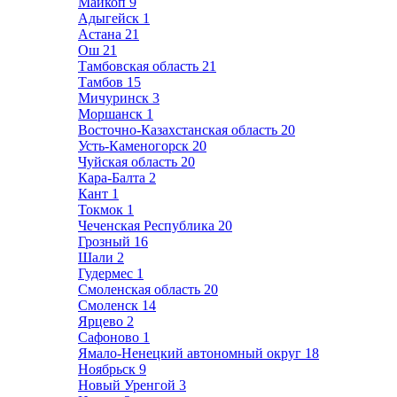
Майкоп
9
Адыгейск
1
Астана
21
Ош
21
Тамбовская область
21
Тамбов
15
Мичуринск
3
Моршанск
1
Восточно-Казахстанская область
20
Усть-Каменогорск
20
Чуйская область
20
Кара-Балта
2
Кант
1
Токмок
1
Чеченская Республика
20
Грозный
16
Шали
2
Гудермес
1
Смоленская область
20
Смоленск
14
Ярцево
2
Сафоново
1
Ямало-Ненецкий автономный округ
18
Ноябрьск
9
Новый Уренгой
3