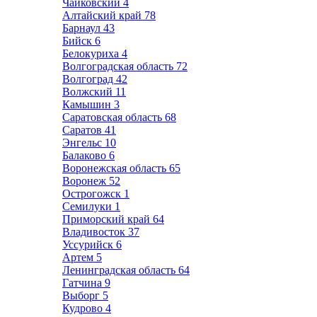
Чайковский
4
Алтайский край
78
Барнаул
43
Бийск
6
Белокуриха
4
Волгоградская область
72
Волгоград
42
Волжский
11
Камышин
3
Саратовская область
68
Саратов
41
Энгельс
10
Балаково
6
Воронежская область
65
Воронеж
52
Острогожск
1
Семилуки
1
Приморский край
64
Владивосток
37
Уссурийск
6
Артем
5
Ленинградская область
64
Гатчина
9
Выборг
5
Кудрово
4