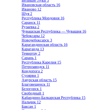
Великие Луки
3
Ивановская область
16
Иваново
12
Шуя
2
Республика Мордовия
16
Саранск
11
Рузаевка
2
Чувашская Республика — Чувашия
16
Чебоксары
12
Новочебоксарск
3
Карагандинская область
16
Караганда
13
Темиртау
2
Сарань
1
Республика Карелия
15
Петрозаводск
11
Кондопога
2
Суоярви
1
Амурская область
15
Благовещенск
11
Белогорск
1
Свободный
1
Кабардино-Балкарская Республика
15
Нальчик
12
Баксан
1