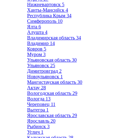
Нижневартовск
5
Ханты-Мансийск
4
Республика Крым
34
Симферополь
10
Ялта
6
Алушта
4
Владимирская область
34
Владимир
14
Ковров
5
Муром
3
Ульяновская область
30
Ульяновск
25
Димитровград
2
Новоульяновск
1
Мангистауская область
30
Актау
28
Вологодская область
29
Вологда
13
Череповец
11
Вытегра
1
Ярославская область
29
Ярославль
20
Рыбинск
3
Углич
1
Калужская область
28