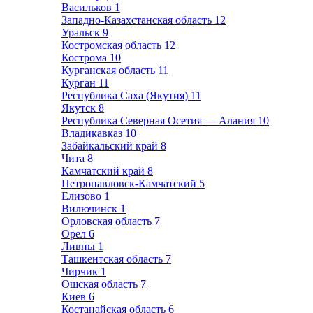
Васильков
1
Западно-Казахстанская область
12
Уральск
9
Костромская область
12
Кострома
10
Курганская область
11
Курган
11
Республика Саха (Якутия)
11
Якутск
8
Республика Северная Осетия — Алания
10
Владикавказ
10
Забайкальский край
8
Чита
8
Камчатский край
8
Петропавловск-Камчатский
5
Елизово
1
Вилючинск
1
Орловская область
7
Орел
6
Ливны
1
Ташкентская область
7
Чирчик
1
Ошская область
7
Киев
6
Костанайская область
6