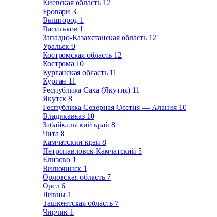
Киевская область
12
Бровари
3
Вышгород
1
Васильков
1
Западно-Казахстанская область
12
Уральск
9
Костромская область
12
Кострома
10
Курганская область
11
Курган
11
Республика Саха (Якутия)
11
Якутск
8
Республика Северная Осетия — Алания
10
Владикавказ
10
Забайкальский край
8
Чита
8
Камчатский край
8
Петропавловск-Камчатский
5
Елизово
1
Вилючинск
1
Орловская область
7
Орел
6
Ливны
1
Ташкентская область
7
Чирчик
1