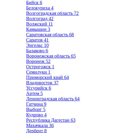
Бийск
6
Белокуриха
4
Волгоградская область
72
Волгоград
42
Волжский
11
Камышин
3
Саратовская область
68
Саратов
41
Энгельс
10
Балаково
6
Воронежская область
65
Воронеж
52
Острогожск
1
Семилуки
1
Приморский край
64
Владивосток
37
Уссурийск
6
Артем
5
Ленинградская область
64
Гатчина
9
Выборг
5
Кудрово
4
Республика Дагестан
63
Махачкала
36
Дербент
8