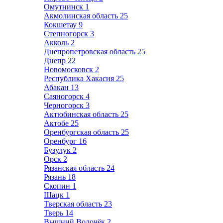
Омутнинск
1
Акмолинская область
25
Кокшетау
9
Степногорск
3
Акколь
2
Днепропетровская область
25
Днепр
22
Новомосковск
2
Республика Хакасия
25
Абакан
13
Саяногорск
4
Черногорск
3
Актюбинская область
25
Актобе
25
Оренбургская область
25
Оренбург
16
Бузулук
2
Орск
2
Рязанская область
24
Рязань
18
Скопин
1
Шацк
1
Тверская область
23
Тверь
14
Вышний Волочёк
2