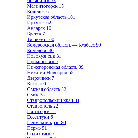
Челябинск
53
Магнитогорск
15
Копейск
6
Иркутская область
101
Иркутск
62
Ангарск
10
Братск
7
Ташкент
100
Кемеровская область — Кузбасс
99
Кемерово
36
Новокузнецк
31
Прокопьевск
5
Нижегородская область
89
Нижний Новгород
56
Дзержинск
7
Кстово
6
Омская область
82
Омск
78
Ставропольский край
81
Ставрополь
22
Пятигорск
15
Ессентуки
6
Пермский край
80
Пермь
51
Соликамск
5