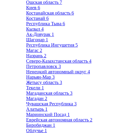
Ошская область
7
Киев
6
Костанайская область
6
Костанай
6
Республика Тыва
6
Кызыл
4
Ак-Довурак
1
Шагонар
1
Республика Ингушетия
5
Магас
2
Назрань
2
Северо-Казахстанская область
4
Петропавловск
3
Ненецкий автономный округ
4
Нарьян-Мар
3
Жетысу область
3
Текели
1
Магаданская область
3
Магадан
2
Чувашская Республика
3
Алатырь
1
Мариинский Посад
1
Еврейская автономная область
2
Биробиджан
1
Облучье
1