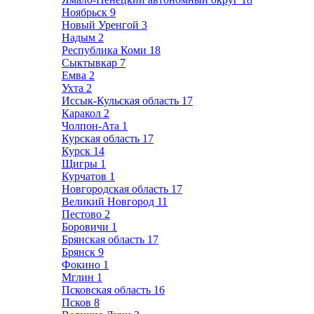
Ноябрьск
9
Новый Уренгой
3
Надым
2
Республика Коми
18
Сыктывкар
7
Емва
2
Ухта
2
Иссык-Кульская область
17
Каракол
2
Чолпон-Ата
1
Курская область
17
Курск
14
Щигры
1
Курчатов
1
Новгородская область
17
Великий Новгород
11
Пестово
2
Боровичи
1
Брянская область
17
Брянск
9
Фокино
1
Мглин
1
Псковская область
16
Псков
8