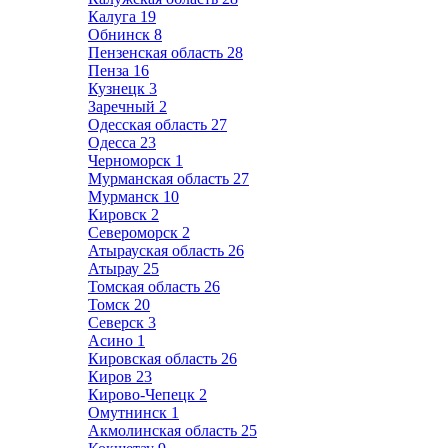
Калуга
19
Обнинск
8
Пензенская область
28
Пенза
16
Кузнецк
3
Заречный
2
Одесская область
27
Одесса
23
Черноморск
1
Мурманская область
27
Мурманск
10
Кировск
2
Североморск
2
Атырауская область
26
Атырау
25
Томская область
26
Томск
20
Северск
3
Асино
1
Кировская область
26
Киров
23
Кирово-Чепецк
2
Омутнинск
1
Акмолинская область
25