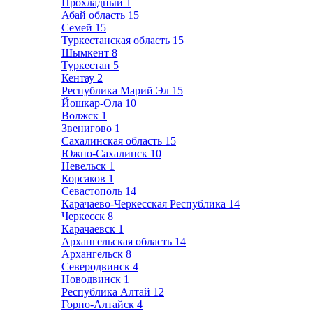
Прохладный
1
Абай область
15
Семей
15
Туркестанская область
15
Шымкент
8
Туркестан
5
Кентау
2
Республика Марий Эл
15
Йошкар-Ола
10
Волжск
1
Звенигово
1
Сахалинская область
15
Южно-Сахалинск
10
Невельск
1
Корсаков
1
Севастополь
14
Карачаево-Черкесская Республика
14
Черкесск
8
Карачаевск
1
Архангельская область
14
Архангельск
8
Северодвинск
4
Новодвинск
1
Республика Алтай
12
Горно-Алтайск
4