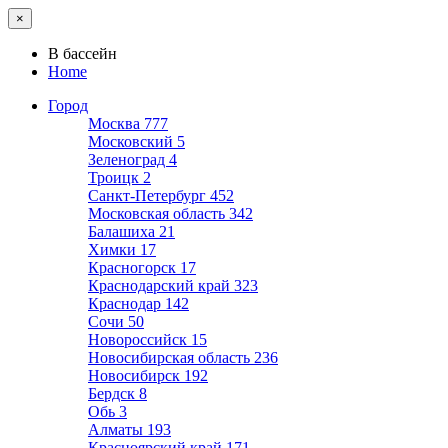
×
В бассейн
Home
Город
Москва
777
Московский
5
Зеленоград
4
Троицк
2
Санкт-Петербург
452
Московская область
342
Балашиха
21
Химки
17
Красногорск
17
Краснодарский край
323
Краснодар
142
Сочи
50
Новороссийск
15
Новосибирская область
236
Новосибирск
192
Бердск
8
Обь
3
Алматы
193
Красноярский край
171