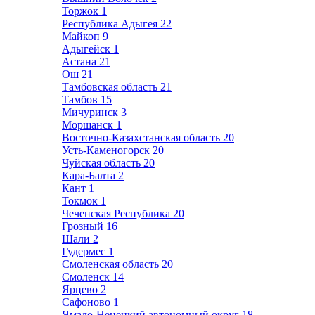
Торжок
1
Республика Адыгея
22
Майкоп
9
Адыгейск
1
Астана
21
Ош
21
Тамбовская область
21
Тамбов
15
Мичуринск
3
Моршанск
1
Восточно-Казахстанская область
20
Усть-Каменогорск
20
Чуйская область
20
Кара-Балта
2
Кант
1
Токмок
1
Чеченская Республика
20
Грозный
16
Шали
2
Гудермес
1
Смоленская область
20
Смоленск
14
Ярцево
2
Сафоново
1
Ямало-Ненецкий автономный округ
18