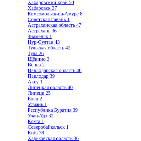
Хабаровский край
50
Хабаровск
37
Комсомольск-на-Амуре
8
Советская Гавань
1
Астраханская область
47
Астрахань
36
Знаменск
1
Нур-Султан
43
Тульская область
42
Тула
26
Щёкино
3
Венев
2
Павлодарская область
40
Павлодар
39
Аксу
1
Липецкая область
40
Липецк
25
Елец
2
Усмань
1
Республика Бурятия
39
Улан-Удэ
32
Кяхта
1
Северобайкальск
1
Київ
38
Харьковская область
36