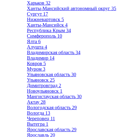
Харьков
32
Ханты-Мансийский автономный округ
35
Сургут
17
Нижневартовск
5
Ханты-Мансийск
4
Республика Крым
34
Симферополь
10
Ялта
6
Алушта
4
Владимирская область
34
Владимир
14
Ковров
5
Муром
3
Ульяновская область
30
Ульяновск
25
Димитровград
2
Новоульяновск
1
Мангистауская область
30
Актау
28
Вологодская область
29
Вологда
13
Череповец
11
Вытегра
1
Ярославская область
29
Ярославль
20