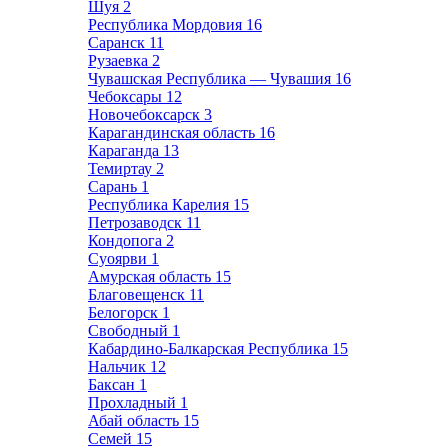
Шуя
2
Республика Мордовия
16
Саранск
11
Рузаевка
2
Чувашская Республика — Чувашия
16
Чебоксары
12
Новочебоксарск
3
Карагандинская область
16
Караганда
13
Темиртау
2
Сарань
1
Республика Карелия
15
Петрозаводск
11
Кондопога
2
Суоярви
1
Амурская область
15
Благовещенск
11
Белогорск
1
Свободный
1
Кабардино-Балкарская Республика
15
Нальчик
12
Баксан
1
Прохладный
1
Абай область
15
Семей
15