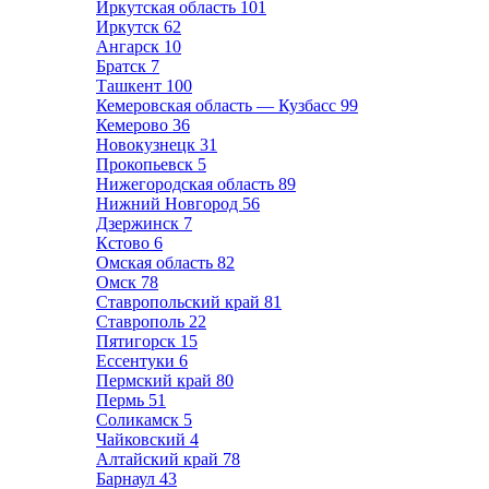
Иркутская область
101
Иркутск
62
Ангарск
10
Братск
7
Ташкент
100
Кемеровская область — Кузбасс
99
Кемерово
36
Новокузнецк
31
Прокопьевск
5
Нижегородская область
89
Нижний Новгород
56
Дзержинск
7
Кстово
6
Омская область
82
Омск
78
Ставропольский край
81
Ставрополь
22
Пятигорск
15
Ессентуки
6
Пермский край
80
Пермь
51
Соликамск
5
Чайковский
4
Алтайский край
78
Барнаул
43