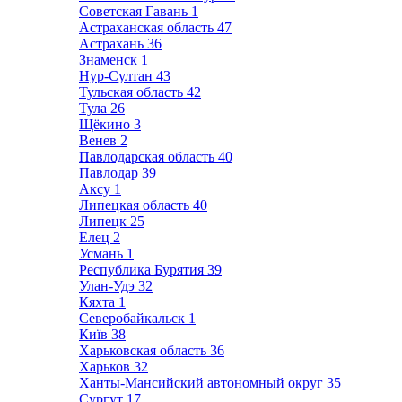
Советская Гавань
1
Астраханская область
47
Астрахань
36
Знаменск
1
Нур-Султан
43
Тульская область
42
Тула
26
Щёкино
3
Венев
2
Павлодарская область
40
Павлодар
39
Аксу
1
Липецкая область
40
Липецк
25
Елец
2
Усмань
1
Республика Бурятия
39
Улан-Удэ
32
Кяхта
1
Северобайкальск
1
Київ
38
Харьковская область
36
Харьков
32
Ханты-Мансийский автономный округ
35
Сургут
17