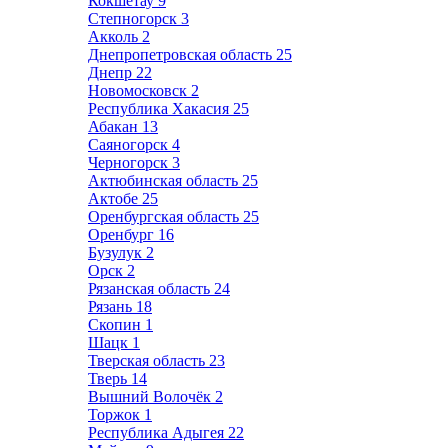
Кокшетау
9
Степногорск
3
Акколь
2
Днепропетровская область
25
Днепр
22
Новомосковск
2
Республика Хакасия
25
Абакан
13
Саяногорск
4
Черногорск
3
Актюбинская область
25
Актобе
25
Оренбургская область
25
Оренбург
16
Бузулук
2
Орск
2
Рязанская область
24
Рязань
18
Скопин
1
Шацк
1
Тверская область
23
Тверь
14
Вышний Волочёк
2
Торжок
1
Республика Адыгея
22