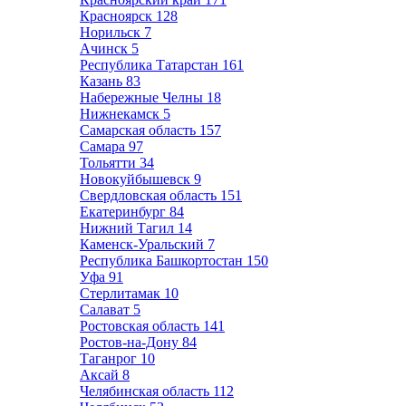
Красноярск
128
Норильск
7
Ачинск
5
Республика Татарстан
161
Казань
83
Набережные Челны
18
Нижнекамск
5
Самарская область
157
Самара
97
Тольятти
34
Новокуйбышевск
9
Свердловская область
151
Екатеринбург
84
Нижний Тагил
14
Каменск-Уральский
7
Республика Башкортостан
150
Уфа
91
Стерлитамак
10
Салават
5
Ростовская область
141
Ростов-на-Дону
84
Таганрог
10
Аксай
8
Челябинская область
112