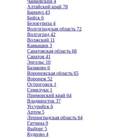
Чайковский
4
Алтайский край
78
Барнаул
43
Бийск
6
Белокуриха
4
Волгоградская область
72
Волгоград
42
Волжский
11
Камышин
3
Саратовская область
68
Саратов
41
Энгельс
10
Балаково
6
Воронежская область
65
Воронеж
52
Острогожск
1
Семилуки
1
Приморский край
64
Владивосток
37
Уссурийск
6
Артем
5
Ленинградская область
64
Гатчина
9
Выборг
5
Кудрово
4