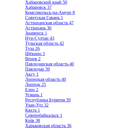
Хабаровский край
50
Хабаровск
37
Комсомольск-на-Амуре
8
Советская Гавань
1
Астраханская область
47
Астрахань
36
Знаменск
1
Нур-Султан
43
Тульская область
42
Тула
26
Щёкино
3
Венев
2
Павлодарская область
40
Павлодар
39
Аксу
1
Липецкая область
40
Липецк
25
Елец
2
Усмань
1
Республика Бурятия
39
Улан-Удэ
32
Кяхта
1
Северобайкальск
1
Київ
38
Харьковская область
36