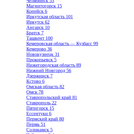
Челябинск
53
Магнитогорск
15
Копейск
6
Иркутская область
101
Иркутск
62
Ангарск
10
Братск
7
Ташкент
100
Кемеровская область — Кузбасс
99
Кемерово
36
Новокузнецк
31
Прокопьевск
5
Нижегородская область
89
Нижний Новгород
56
Дзержинск
7
Кстово
6
Омская область
82
Омск
78
Ставропольский край
81
Ставрополь
22
Пятигорск
15
Ессентуки
6
Пермский край
80
Пермь
51
Соликамск
5