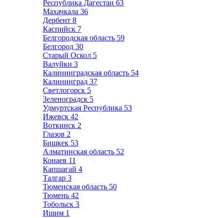
Республика Дагестан
63
Махачкала
36
Дербент
8
Каспийск
7
Белгородская область
59
Белгород
30
Старый Оскол
5
Валуйки
3
Калининградская область
54
Калининград
37
Светлогорск
5
Зеленоградск
5
Удмуртская Республика
53
Ижевск
42
Воткинск
2
Глазов
2
Бишкек
53
Алматинская область
52
Конаев
11
Капшагай
4
Талгар
3
Тюменская область
50
Тюмень
42
Тобольск
3
Ишим
1