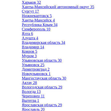
Харьков
32
Ханты-Мансийский автономный округ
35
Сургут
17
Нижневартовск
5
Ханты-Мансийск
4
Республика Крым
34
Симферополь
10
Ялта
6
Алушта
4
Владимирская область
34
Владимир
14
Ковров
5
Муром
3
Ульяновская область
30
Ульяновск
25
Димитровград
2
Новоульяновск
1
Мангистауская область
30
Актау
28
Вологодская область
29
Вологда
13
Череповец
11
Вытегра
1
Ярославская область
29
Ярославль
20