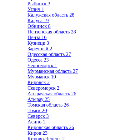
Рыбинск
3
Углич
1
Калужская область
28
Калуга
19
Обнинск
8
Пензенская область
28
Пенза
16
Кузнецк
3
Заречный
2
Одесская область
27
Одесса
23
Черноморск
1
Мурманская область
27
Мурманск
10
Кировск
2
Североморск
2
Атырауская область
26
Атырау
25
Томская область
26
Томск
20
Северск
3
Асино
1
Кировская область
26
Киров
23
Кирово-Чепецк
2