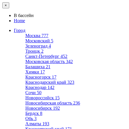
×
В бассейн
Home
Город
Москва
777
Московский
5
Зеленоград
4
Троицк
2
Санкт-Петербург
452
Московская область
342
Балашиха
21
Химки
17
Красногорск
17
Краснодарский край
323
Краснодар
142
Сочи
50
Новороссийск
15
Новосибирская область
236
Новосибирск
192
Бердск
8
Обь
3
Алматы
193
Красноярский край
171