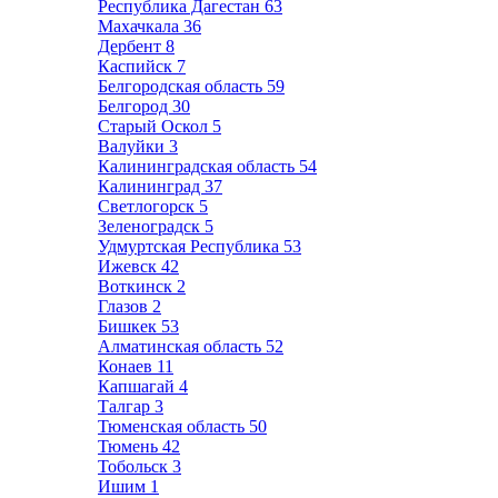
Республика Дагестан
63
Махачкала
36
Дербент
8
Каспийск
7
Белгородская область
59
Белгород
30
Старый Оскол
5
Валуйки
3
Калининградская область
54
Калининград
37
Светлогорск
5
Зеленоградск
5
Удмуртская Республика
53
Ижевск
42
Воткинск
2
Глазов
2
Бишкек
53
Алматинская область
52
Конаев
11
Капшагай
4
Талгар
3
Тюменская область
50
Тюмень
42
Тобольск
3
Ишим
1