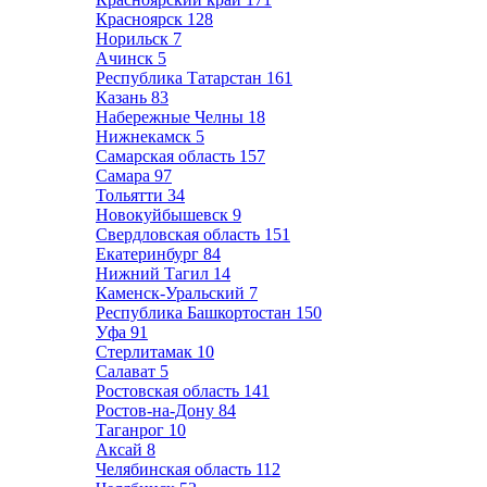
Красноярск
128
Норильск
7
Ачинск
5
Республика Татарстан
161
Казань
83
Набережные Челны
18
Нижнекамск
5
Самарская область
157
Самара
97
Тольятти
34
Новокуйбышевск
9
Свердловская область
151
Екатеринбург
84
Нижний Тагил
14
Каменск-Уральский
7
Республика Башкортостан
150
Уфа
91
Стерлитамак
10
Салават
5
Ростовская область
141
Ростов-на-Дону
84
Таганрог
10
Аксай
8
Челябинская область
112