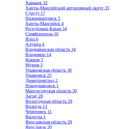
Харьков
32
Ханты-Мансийский автономный округ
35
Сургут
17
Нижневартовск
5
Ханты-Мансийск
4
Республика Крым
34
Симферополь
10
Ялта
6
Алушта
4
Владимирская область
34
Владимир
14
Ковров
5
Муром
3
Ульяновская область
30
Ульяновск
25
Димитровград
2
Новоульяновск
1
Мангистауская область
30
Актау
28
Вологодская область
29
Вологда
13
Череповец
11
Вытегра
1
Ярославская область
29
Ярославль
20