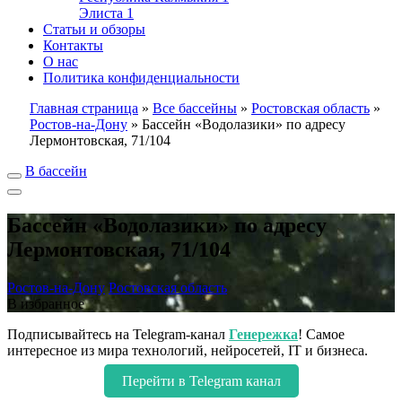
Элиста
1
Статьи и обзоры
Контакты
О нас
Политика конфиденциальности
Главная страница
»
Все бассейны
»
Ростовская область
»
Ростов-на-Дону
»
Бассейн «Водолазики» по адресу
Лермонтовская, 71/104
В бассейн
Бассейн «Водолазики» по адресу
Лермонтовская, 71/104
Ростов-на-Дону
Ростовская область
В избранное
Подписывайтесь на Telegram-канал
Генережка
! Самое
интересное из мира технологий, нейросетей, IT и бизнеса.
Перейти в Telegram канал