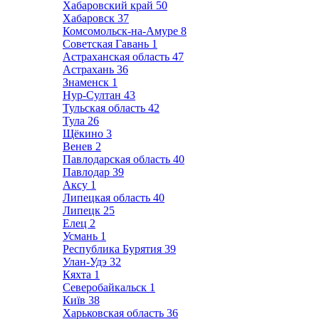
Хабаровский край
50
Хабаровск
37
Комсомольск-на-Амуре
8
Советская Гавань
1
Астраханская область
47
Астрахань
36
Знаменск
1
Нур-Султан
43
Тульская область
42
Тула
26
Щёкино
3
Венев
2
Павлодарская область
40
Павлодар
39
Аксу
1
Липецкая область
40
Липецк
25
Елец
2
Усмань
1
Республика Бурятия
39
Улан-Удэ
32
Кяхта
1
Северобайкальск
1
Київ
38
Харьковская область
36