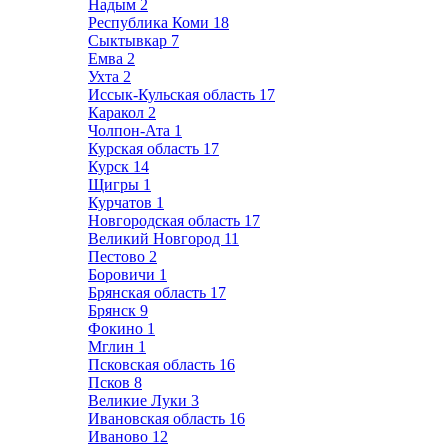
Надым
2
Республика Коми
18
Сыктывкар
7
Емва
2
Ухта
2
Иссык-Кульская область
17
Каракол
2
Чолпон-Ата
1
Курская область
17
Курск
14
Щигры
1
Курчатов
1
Новгородская область
17
Великий Новгород
11
Пестово
2
Боровичи
1
Брянская область
17
Брянск
9
Фокино
1
Мглин
1
Псковская область
16
Псков
8
Великие Луки
3
Ивановская область
16
Иваново
12