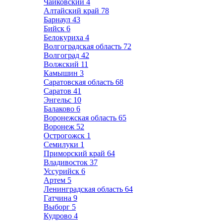
Чайковский
4
Алтайский край
78
Барнаул
43
Бийск
6
Белокуриха
4
Волгоградская область
72
Волгоград
42
Волжский
11
Камышин
3
Саратовская область
68
Саратов
41
Энгельс
10
Балаково
6
Воронежская область
65
Воронеж
52
Острогожск
1
Семилуки
1
Приморский край
64
Владивосток
37
Уссурийск
6
Артем
5
Ленинградская область
64
Гатчина
9
Выборг
5
Кудрово
4