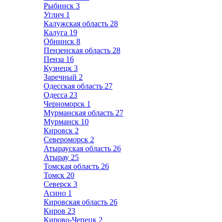
Рыбинск
3
Углич
1
Калужская область
28
Калуга
19
Обнинск
8
Пензенская область
28
Пенза
16
Кузнецк
3
Заречный
2
Одесская область
27
Одесса
23
Черноморск
1
Мурманская область
27
Мурманск
10
Кировск
2
Североморск
2
Атырауская область
26
Атырау
25
Томская область
26
Томск
20
Северск
3
Асино
1
Кировская область
26
Киров
23
Кирово-Чепецк
2