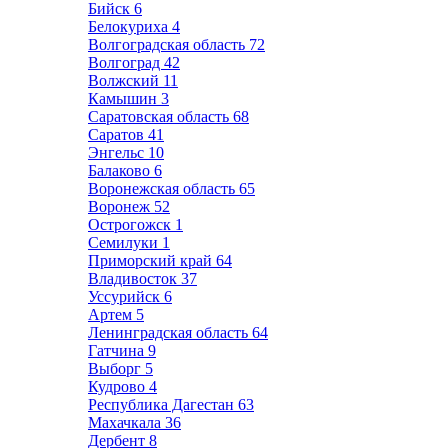
Бийск
6
Белокуриха
4
Волгоградская область
72
Волгоград
42
Волжский
11
Камышин
3
Саратовская область
68
Саратов
41
Энгельс
10
Балаково
6
Воронежская область
65
Воронеж
52
Острогожск
1
Семилуки
1
Приморский край
64
Владивосток
37
Уссурийск
6
Артем
5
Ленинградская область
64
Гатчина
9
Выборг
5
Кудрово
4
Республика Дагестан
63
Махачкала
36
Дербент
8