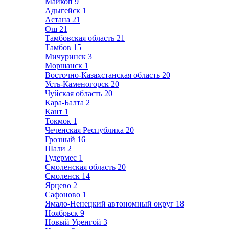
Майкоп
9
Адыгейск
1
Астана
21
Ош
21
Тамбовская область
21
Тамбов
15
Мичуринск
3
Моршанск
1
Восточно-Казахстанская область
20
Усть-Каменогорск
20
Чуйская область
20
Кара-Балта
2
Кант
1
Токмок
1
Чеченская Республика
20
Грозный
16
Шали
2
Гудермес
1
Смоленская область
20
Смоленск
14
Ярцево
2
Сафоново
1
Ямало-Ненецкий автономный округ
18
Ноябрьск
9
Новый Уренгой
3