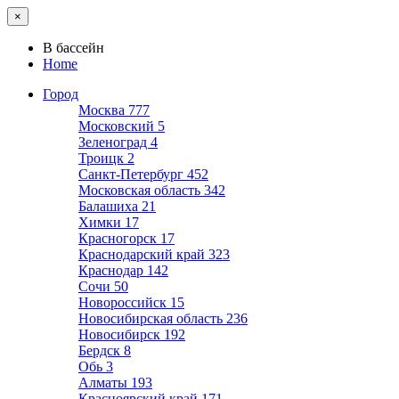
×
В бассейн
Home
Город
Москва
777
Московский
5
Зеленоград
4
Троицк
2
Санкт-Петербург
452
Московская область
342
Балашиха
21
Химки
17
Красногорск
17
Краснодарский край
323
Краснодар
142
Сочи
50
Новороссийск
15
Новосибирская область
236
Новосибирск
192
Бердск
8
Обь
3
Алматы
193
Красноярский край
171