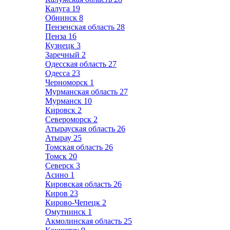
Калуга
19
Обнинск
8
Пензенская область
28
Пенза
16
Кузнецк
3
Заречный
2
Одесская область
27
Одесса
23
Черноморск
1
Мурманская область
27
Мурманск
10
Кировск
2
Североморск
2
Атырауская область
26
Атырау
25
Томская область
26
Томск
20
Северск
3
Асино
1
Кировская область
26
Киров
23
Кирово-Чепецк
2
Омутнинск
1
Акмолинская область
25