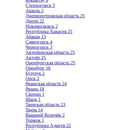
Кокшетау
9
Степногорск
3
Акколь
2
Днепропетровская область
25
Днепр
22
Новомосковск
2
Республика Хакасия
25
Абакан
13
Саяногорск
4
Черногорск
3
Актюбинская область
25
Актобе
25
Оренбургская область
25
Оренбург
16
Бузулук
2
Орск
2
Рязанская область
24
Рязань
18
Скопин
1
Шацк
1
Тверская область
23
Тверь
14
Вышний Волочёк
2
Торжок
1
Республика Адыгея
22