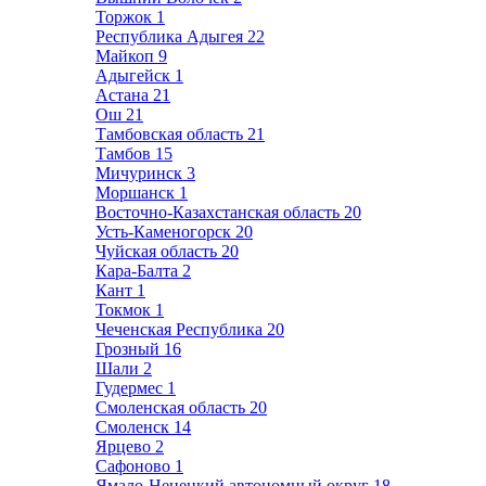
Торжок
1
Республика Адыгея
22
Майкоп
9
Адыгейск
1
Астана
21
Ош
21
Тамбовская область
21
Тамбов
15
Мичуринск
3
Моршанск
1
Восточно-Казахстанская область
20
Усть-Каменогорск
20
Чуйская область
20
Кара-Балта
2
Кант
1
Токмок
1
Чеченская Республика
20
Грозный
16
Шали
2
Гудермес
1
Смоленская область
20
Смоленск
14
Ярцево
2
Сафоново
1
Ямало-Ненецкий автономный округ
18