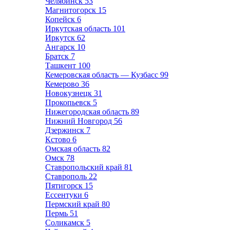
Челябинск
53
Магнитогорск
15
Копейск
6
Иркутская область
101
Иркутск
62
Ангарск
10
Братск
7
Ташкент
100
Кемеровская область — Кузбасс
99
Кемерово
36
Новокузнецк
31
Прокопьевск
5
Нижегородская область
89
Нижний Новгород
56
Дзержинск
7
Кстово
6
Омская область
82
Омск
78
Ставропольский край
81
Ставрополь
22
Пятигорск
15
Ессентуки
6
Пермский край
80
Пермь
51
Соликамск
5