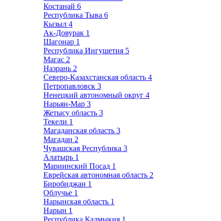
Костанай
6
Республика Тыва
6
Кызыл
4
Ак-Довурак
1
Шагонар
1
Республика Ингушетия
5
Магас
2
Назрань
2
Северо-Казахстанская область
4
Петропавловск
3
Ненецкий автономный округ
4
Нарьян-Мар
3
Жетысу область
3
Текели
1
Магаданская область
3
Магадан
2
Чувашская Республика
3
Алатырь
1
Мариинский Посад
1
Еврейская автономная область
2
Биробиджан
1
Облучье
1
Нарынская область
1
Нарын
1
Республика Калмыкия
1