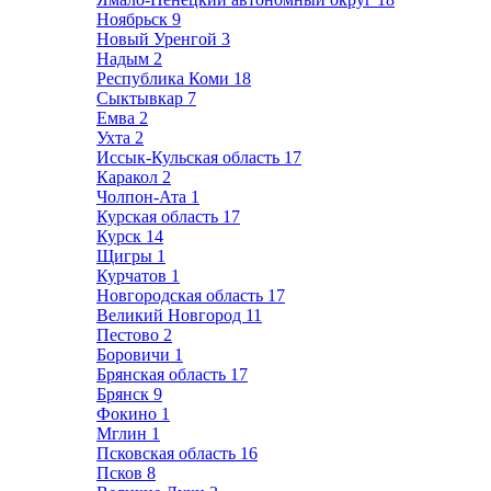
Ноябрьск
9
Новый Уренгой
3
Надым
2
Республика Коми
18
Сыктывкар
7
Емва
2
Ухта
2
Иссык-Кульская область
17
Каракол
2
Чолпон-Ата
1
Курская область
17
Курск
14
Щигры
1
Курчатов
1
Новгородская область
17
Великий Новгород
11
Пестово
2
Боровичи
1
Брянская область
17
Брянск
9
Фокино
1
Мглин
1
Псковская область
16
Псков
8