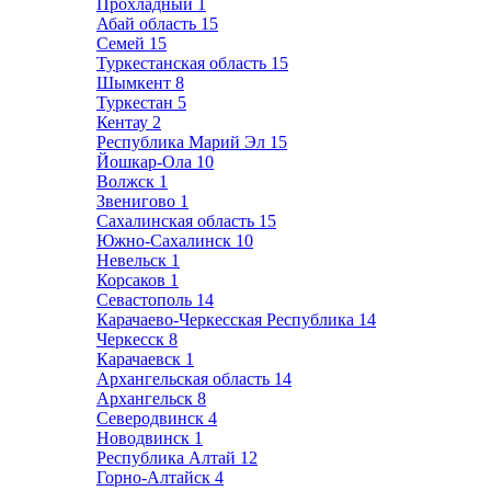
Прохладный
1
Абай область
15
Семей
15
Туркестанская область
15
Шымкент
8
Туркестан
5
Кентау
2
Республика Марий Эл
15
Йошкар-Ола
10
Волжск
1
Звенигово
1
Сахалинская область
15
Южно-Сахалинск
10
Невельск
1
Корсаков
1
Севастополь
14
Карачаево-Черкесская Республика
14
Черкесск
8
Карачаевск
1
Архангельская область
14
Архангельск
8
Северодвинск
4
Новодвинск
1
Республика Алтай
12
Горно-Алтайск
4