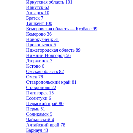
Иркутская область
101
Иркутск
62
Ангарск
10
Братск
7
Ташкент
100
Кемеровская область — Кузбасс
99
Кемерово
36
Новокузнецк
31
Прокопьевск
5
Нижегородская область
89
Нижний Новгород
56
Дзержинск
7
Кстово
6
Омская область
82
Омск
78
Ставропольский край
81
Ставрополь
22
Пятигорск
15
Ессентуки
6
Пермский край
80
Пермь
51
Соликамск
5
Чайковский
4
Алтайский край
78
Барнаул
43