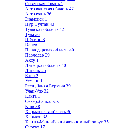
Советская Гавань
1
Астраханская область
47
Астрахань
36
Знаменск
1
Нур-Султан
43
Тульская область
42
Тула
26
Щёкино
3
Венев
2
Павлодарская область
40
Павлодар
39
Аксу
1
Липецкая область
40
Липецк
25
Елец
2
Усмань
1
Республика Бурятия
39
Улан-Удэ
32
Кяхта
1
Северобайкальск
1
Київ
38
Харьковская область
36
Харьков
32
Ханты-Мансийский автономный округ
35
Сургут
17