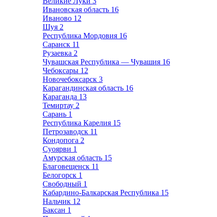
Великие Луки
3
Ивановская область
16
Иваново
12
Шуя
2
Республика Мордовия
16
Саранск
11
Рузаевка
2
Чувашская Республика — Чувашия
16
Чебоксары
12
Новочебоксарск
3
Карагандинская область
16
Караганда
13
Темиртау
2
Сарань
1
Республика Карелия
15
Петрозаводск
11
Кондопога
2
Суоярви
1
Амурская область
15
Благовещенск
11
Белогорск
1
Свободный
1
Кабардино-Балкарская Республика
15
Нальчик
12
Баксан
1