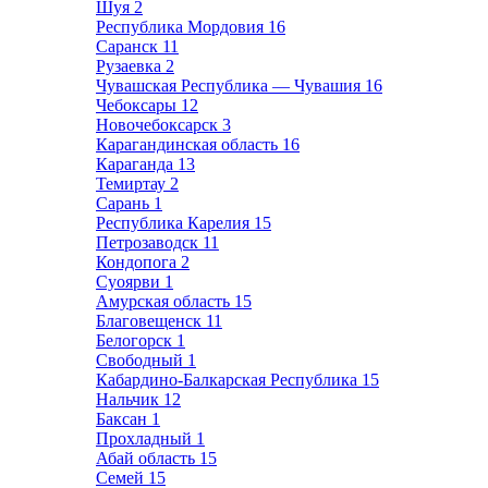
Шуя
2
Республика Мордовия
16
Саранск
11
Рузаевка
2
Чувашская Республика — Чувашия
16
Чебоксары
12
Новочебоксарск
3
Карагандинская область
16
Караганда
13
Темиртау
2
Сарань
1
Республика Карелия
15
Петрозаводск
11
Кондопога
2
Суоярви
1
Амурская область
15
Благовещенск
11
Белогорск
1
Свободный
1
Кабардино-Балкарская Республика
15
Нальчик
12
Баксан
1
Прохладный
1
Абай область
15
Семей
15