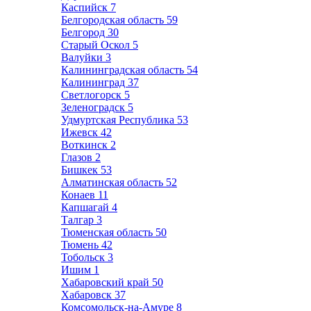
Каспийск
7
Белгородская область
59
Белгород
30
Старый Оскол
5
Валуйки
3
Калининградская область
54
Калининград
37
Светлогорск
5
Зеленоградск
5
Удмуртская Республика
53
Ижевск
42
Воткинск
2
Глазов
2
Бишкек
53
Алматинская область
52
Конаев
11
Капшагай
4
Талгар
3
Тюменская область
50
Тюмень
42
Тобольск
3
Ишим
1
Хабаровский край
50
Хабаровск
37
Комсомольск-на-Амуре
8