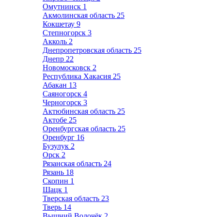
Омутнинск
1
Акмолинская область
25
Кокшетау
9
Степногорск
3
Акколь
2
Днепропетровская область
25
Днепр
22
Новомосковск
2
Республика Хакасия
25
Абакан
13
Саяногорск
4
Черногорск
3
Актюбинская область
25
Актобе
25
Оренбургская область
25
Оренбург
16
Бузулук
2
Орск
2
Рязанская область
24
Рязань
18
Скопин
1
Шацк
1
Тверская область
23
Тверь
14
Вышний Волочёк
2