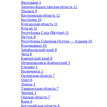
Васильков
1
Западно-Казахстанская область
12
Уральск
9
Костромская область
12
Кострома
10
Курганская область
11
Курган
11
Республика Саха (Якутия)
11
Якутск
8
Республика Северная Осетия — Алания
10
Владикавказ
10
Забайкальский край
8
Чита
8
Камчатский край
8
Петропавловск-Камчатский
5
Елизово
1
Вилючинск
1
Орловская область
7
Орел
6
Ливны
1
Ташкентская область
7
Чирчик
1
Ошская область
7
Киев
6
Костанайская область
6