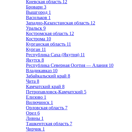
Киевская область
12
Бровари
3
Вышгород
1
Васильков
1
Западно-Казахстанская область
12
Уральск
9
Костромская область
12
Кострома
10
Курганская область
11
Курган
11
Республика Саха (Якутия)
11
Якутск
8
Республика Северная Осетия — Алания
10
Владикавказ
10
Забайкальский край
8
Чита
8
Камчатский край
8
Петропавловск-Камчатский
5
Елизово
1
Вилючинск
1
Орловская область
7
Орел
6
Ливны
1
Ташкентская область
7
Чирчик
1