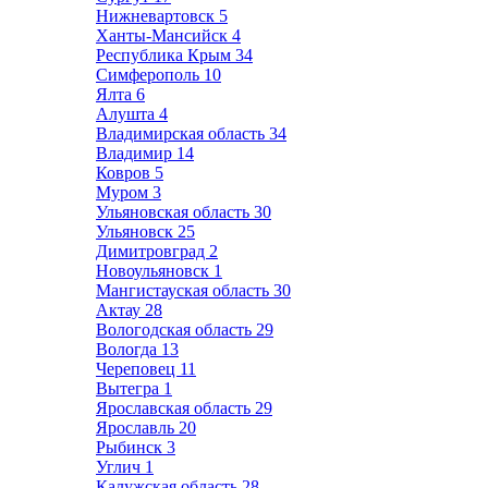
Нижневартовск
5
Ханты-Мансийск
4
Республика Крым
34
Симферополь
10
Ялта
6
Алушта
4
Владимирская область
34
Владимир
14
Ковров
5
Муром
3
Ульяновская область
30
Ульяновск
25
Димитровград
2
Новоульяновск
1
Мангистауская область
30
Актау
28
Вологодская область
29
Вологда
13
Череповец
11
Вытегра
1
Ярославская область
29
Ярославль
20
Рыбинск
3
Углич
1
Калужская область
28