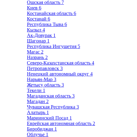
Ошская область
7
Киев
6
Костанайская область
6
Костанай
6
Республика Тыва
6
Кызыл
4
Ак-Довурак
1
Шагонар
1
Республика Ингушетия
5
Магас
2
Назрань
2
Северо-Казахстанская область
4
Петропавловск
3
Ненецкий автономный округ
4
Нарьян-Мар
3
Жетысу область
3
Текели
1
Магаданская область
3
Магадан
2
Чувашская Республика
3
Алатырь
1
Мариинский Посад
1
Еврейская автономная область
2
Биробиджан
1
Облучье
1