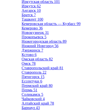
Иркутская область
101
Иркутск
62
Ангарск
10
Братск
7
Ташкент
100
Кемеровская область — Кузбасс
99
Кемерово
36
Новокузнецк
31
Прокопьевск
5
Нижегородская область
89
Нижний Новгород
56
Дзержинск
7
Кстово
6
Омская область
82
Омск
78
Ставропольский край
81
Ставрополь
22
Пятигорск
15
Ессентуки
6
Пермский край
80
Пермь
51
Соликамск
5
Чайковский
4
Алтайский край
78
Барнаул
43