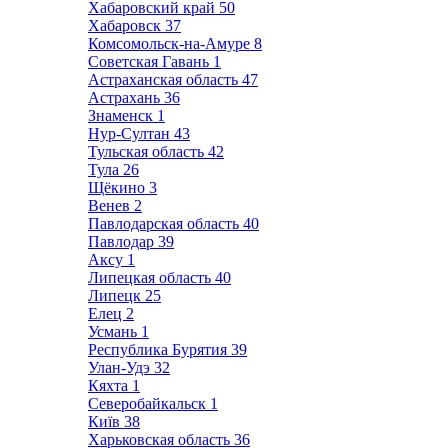
Хабаровский край
50
Хабаровск
37
Комсомольск-на-Амуре
8
Советская Гавань
1
Астраханская область
47
Астрахань
36
Знаменск
1
Нур-Султан
43
Тульская область
42
Тула
26
Щёкино
3
Венев
2
Павлодарская область
40
Павлодар
39
Аксу
1
Липецкая область
40
Липецк
25
Елец
2
Усмань
1
Республика Бурятия
39
Улан-Удэ
32
Кяхта
1
Северобайкальск
1
Київ
38
Харьковская область
36