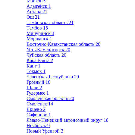
Майкоп
9
Адыгейск
1
Астана
21
Ош
21
Тамбовская область
21
Тамбов
15
Мичуринск
3
Моршанск
1
Восточно-Казахстанская область
20
Усть-Каменогорск
20
Чуйская область
20
Кара-Балта
2
Кант
1
Токмок
1
Чеченская Республика
20
Грозный
16
Шали
2
Гудермес
1
Смоленская область
20
Смоленск
14
Ярцево
2
Сафоново
1
Ямало-Ненецкий автономный округ
18
Ноябрьск
9
Новый Уренгой
3