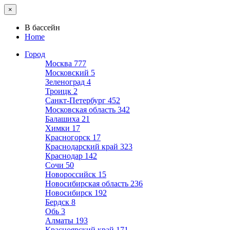
×
В бассейн
Home
Город
Москва
777
Московский
5
Зеленоград
4
Троицк
2
Санкт-Петербург
452
Московская область
342
Балашиха
21
Химки
17
Красногорск
17
Краснодарский край
323
Краснодар
142
Сочи
50
Новороссийск
15
Новосибирская область
236
Новосибирск
192
Бердск
8
Обь
3
Алматы
193
Красноярский край
171