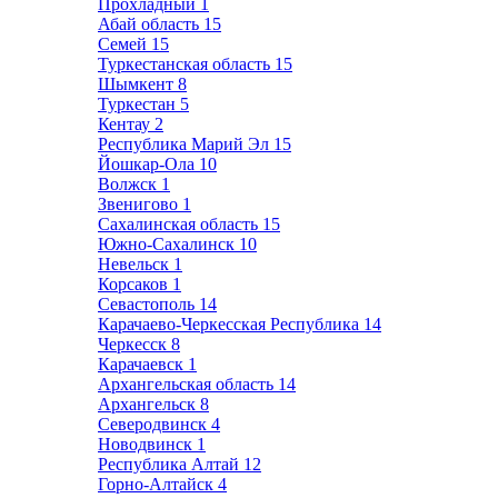
Прохладный
1
Абай область
15
Семей
15
Туркестанская область
15
Шымкент
8
Туркестан
5
Кентау
2
Республика Марий Эл
15
Йошкар-Ола
10
Волжск
1
Звенигово
1
Сахалинская область
15
Южно-Сахалинск
10
Невельск
1
Корсаков
1
Севастополь
14
Карачаево-Черкесская Республика
14
Черкесск
8
Карачаевск
1
Архангельская область
14
Архангельск
8
Северодвинск
4
Новодвинск
1
Республика Алтай
12
Горно-Алтайск
4