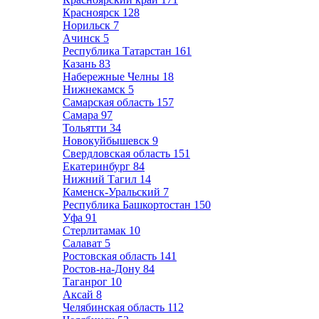
Красноярск
128
Норильск
7
Ачинск
5
Республика Татарстан
161
Казань
83
Набережные Челны
18
Нижнекамск
5
Самарская область
157
Самара
97
Тольятти
34
Новокуйбышевск
9
Свердловская область
151
Екатеринбург
84
Нижний Тагил
14
Каменск-Уральский
7
Республика Башкортостан
150
Уфа
91
Стерлитамак
10
Салават
5
Ростовская область
141
Ростов-на-Дону
84
Таганрог
10
Аксай
8
Челябинская область
112