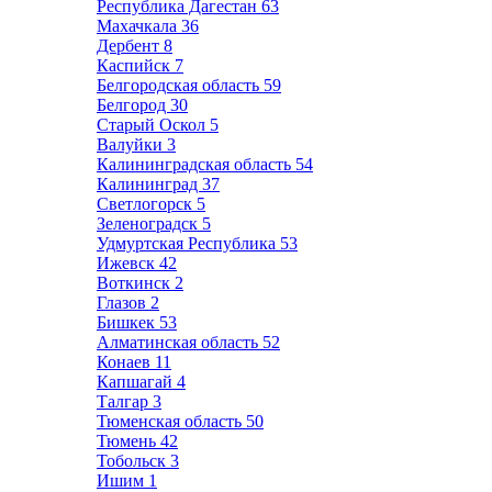
Республика Дагестан
63
Махачкала
36
Дербент
8
Каспийск
7
Белгородская область
59
Белгород
30
Старый Оскол
5
Валуйки
3
Калининградская область
54
Калининград
37
Светлогорск
5
Зеленоградск
5
Удмуртская Республика
53
Ижевск
42
Воткинск
2
Глазов
2
Бишкек
53
Алматинская область
52
Конаев
11
Капшагай
4
Талгар
3
Тюменская область
50
Тюмень
42
Тобольск
3
Ишим
1