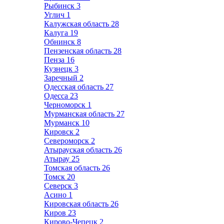
Рыбинск
3
Углич
1
Калужская область
28
Калуга
19
Обнинск
8
Пензенская область
28
Пенза
16
Кузнецк
3
Заречный
2
Одесская область
27
Одесса
23
Черноморск
1
Мурманская область
27
Мурманск
10
Кировск
2
Североморск
2
Атырауская область
26
Атырау
25
Томская область
26
Томск
20
Северск
3
Асино
1
Кировская область
26
Киров
23
Кирово-Чепецк
2