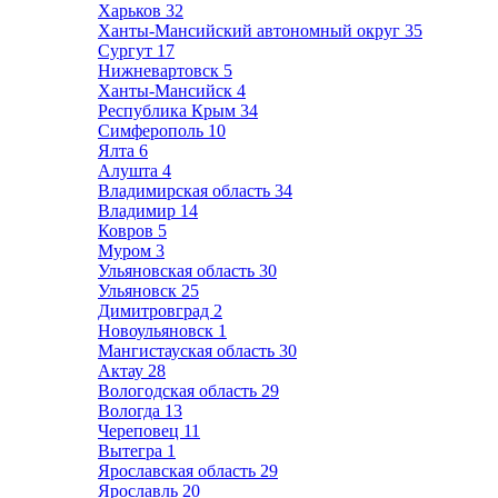
Харьков
32
Ханты-Мансийский автономный округ
35
Сургут
17
Нижневартовск
5
Ханты-Мансийск
4
Республика Крым
34
Симферополь
10
Ялта
6
Алушта
4
Владимирская область
34
Владимир
14
Ковров
5
Муром
3
Ульяновская область
30
Ульяновск
25
Димитровград
2
Новоульяновск
1
Мангистауская область
30
Актау
28
Вологодская область
29
Вологда
13
Череповец
11
Вытегра
1
Ярославская область
29
Ярославль
20