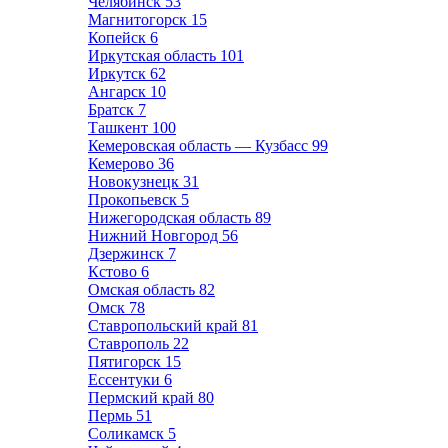
Челябинск
53
Магнитогорск
15
Копейск
6
Иркутская область
101
Иркутск
62
Ангарск
10
Братск
7
Ташкент
100
Кемеровская область — Кузбасс
99
Кемерово
36
Новокузнецк
31
Прокопьевск
5
Нижегородская область
89
Нижний Новгород
56
Дзержинск
7
Кстово
6
Омская область
82
Омск
78
Ставропольский край
81
Ставрополь
22
Пятигорск
15
Ессентуки
6
Пермский край
80
Пермь
51
Соликамск
5