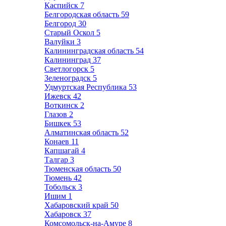
Каспийск
7
Белгородская область
59
Белгород
30
Старый Оскол
5
Валуйки
3
Калининградская область
54
Калининград
37
Светлогорск
5
Зеленоградск
5
Удмуртская Республика
53
Ижевск
42
Воткинск
2
Глазов
2
Бишкек
53
Алматинская область
52
Конаев
11
Капшагай
4
Талгар
3
Тюменская область
50
Тюмень
42
Тобольск
3
Ишим
1
Хабаровский край
50
Хабаровск
37
Комсомольск-на-Амуре
8