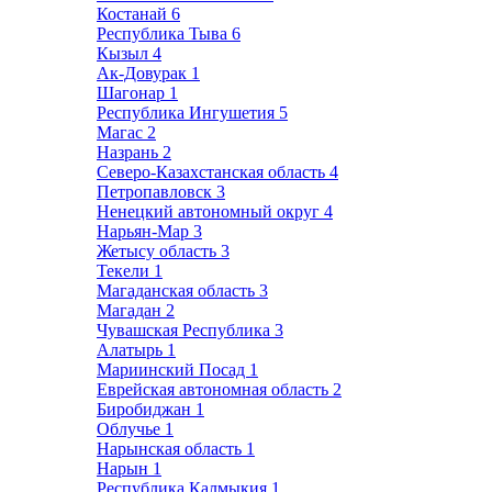
Костанай
6
Республика Тыва
6
Кызыл
4
Ак-Довурак
1
Шагонар
1
Республика Ингушетия
5
Магас
2
Назрань
2
Северо-Казахстанская область
4
Петропавловск
3
Ненецкий автономный округ
4
Нарьян-Мар
3
Жетысу область
3
Текели
1
Магаданская область
3
Магадан
2
Чувашская Республика
3
Алатырь
1
Мариинский Посад
1
Еврейская автономная область
2
Биробиджан
1
Облучье
1
Нарынская область
1
Нарын
1
Республика Калмыкия
1