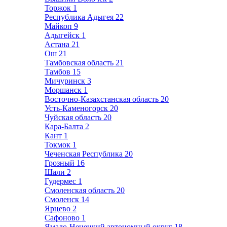
Торжок
1
Республика Адыгея
22
Майкоп
9
Адыгейск
1
Астана
21
Ош
21
Тамбовская область
21
Тамбов
15
Мичуринск
3
Моршанск
1
Восточно-Казахстанская область
20
Усть-Каменогорск
20
Чуйская область
20
Кара-Балта
2
Кант
1
Токмок
1
Чеченская Республика
20
Грозный
16
Шали
2
Гудермес
1
Смоленская область
20
Смоленск
14
Ярцево
2
Сафоново
1
Ямало-Ненецкий автономный округ
18