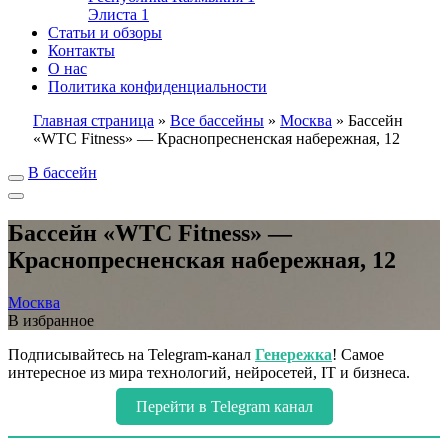
Элиста
1
Статьи и обзоры
Контакты
О нас
Политика конфиденциальности
Главная страница
»
Все бассейны
»
Москва
»
Бассейн
«WTC Fitness» — Краснопресненская набережная, 12
В бассейн
Бассейн «WTC Fitness» —
Краснопресненская набережная, 12
Москва
В избранное
Подписывайтесь на Telegram-канал
Генережка
! Самое
интересное из мира технологий, нейросетей, IT и бизнеса.
Перейти в Telegram канал