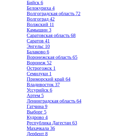
Бийск
6
Белокуриха
4
Волгоградская область
72
Волгоград
42
Волжский
11
Камышин
3
Саратовская область
68
Саратов
41
Энгельс
10
Балаково
6
Воронежская область
65
Воронеж
52
Острогожск
1
Семилуки
1
Приморский край
64
Владивосток
37
Уссурийск
6
Артем
5
Ленинградская область
64
Гатчина
9
Выборг
5
Кудрово
4
Республика Дагестан
63
Махачкала
36
Дербент
8