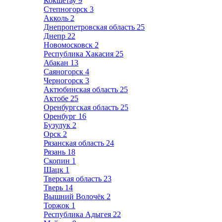
Кокшетау
9
Степногорск
3
Акколь
2
Днепропетровская область
25
Днепр
22
Новомосковск
2
Республика Хакасия
25
Абакан
13
Саяногорск
4
Черногорск
3
Актюбинская область
25
Актобе
25
Оренбургская область
25
Оренбург
16
Бузулук
2
Орск
2
Рязанская область
24
Рязань
18
Скопин
1
Шацк
1
Тверская область
23
Тверь
14
Вышний Волочёк
2
Торжок
1
Республика Адыгея
22