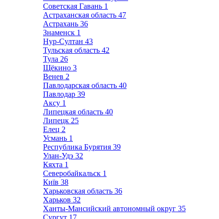
Советская Гавань
1
Астраханская область
47
Астрахань
36
Знаменск
1
Нур-Султан
43
Тульская область
42
Тула
26
Щёкино
3
Венев
2
Павлодарская область
40
Павлодар
39
Аксу
1
Липецкая область
40
Липецк
25
Елец
2
Усмань
1
Республика Бурятия
39
Улан-Удэ
32
Кяхта
1
Северобайкальск
1
Київ
38
Харьковская область
36
Харьков
32
Ханты-Мансийский автономный округ
35
Сургут
17