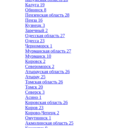
Калуга
19
Обнинск
8
Пензенская область
28
Пенза
16
Кузнецк
3
Заречный
2
Одесская область
27
Одесса
23
Черноморск
1
Мурманская область
27
Мурманск
10
Кировск
2
Североморск
2
Атырауская область
26
Атырау
25
Томская область
26
Томск
20
Северск
3
Асино
1
Кировская область
26
Киров
23
Кирово-Чепецк
2
Омутнинск
1
Акмолинская область
25