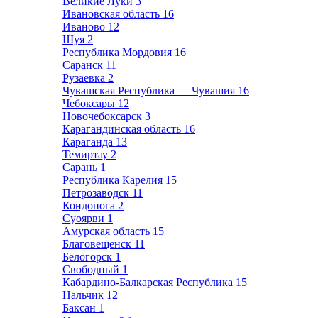
Великие Луки
3
Ивановская область
16
Иваново
12
Шуя
2
Республика Мордовия
16
Саранск
11
Рузаевка
2
Чувашская Республика — Чувашия
16
Чебоксары
12
Новочебоксарск
3
Карагандинская область
16
Караганда
13
Темиртау
2
Сарань
1
Республика Карелия
15
Петрозаводск
11
Кондопога
2
Суоярви
1
Амурская область
15
Благовещенск
11
Белогорск
1
Свободный
1
Кабардино-Балкарская Республика
15
Нальчик
12
Баксан
1