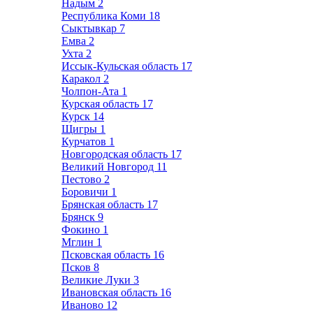
Надым
2
Республика Коми
18
Сыктывкар
7
Емва
2
Ухта
2
Иссык-Кульская область
17
Каракол
2
Чолпон-Ата
1
Курская область
17
Курск
14
Щигры
1
Курчатов
1
Новгородская область
17
Великий Новгород
11
Пестово
2
Боровичи
1
Брянская область
17
Брянск
9
Фокино
1
Мглин
1
Псковская область
16
Псков
8
Великие Луки
3
Ивановская область
16
Иваново
12