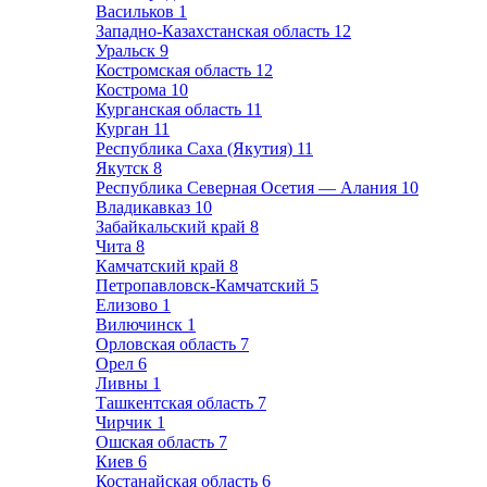
Васильков
1
Западно-Казахстанская область
12
Уральск
9
Костромская область
12
Кострома
10
Курганская область
11
Курган
11
Республика Саха (Якутия)
11
Якутск
8
Республика Северная Осетия — Алания
10
Владикавказ
10
Забайкальский край
8
Чита
8
Камчатский край
8
Петропавловск-Камчатский
5
Елизово
1
Вилючинск
1
Орловская область
7
Орел
6
Ливны
1
Ташкентская область
7
Чирчик
1
Ошская область
7
Киев
6
Костанайская область
6