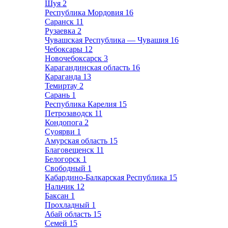
Шуя
2
Республика Мордовия
16
Саранск
11
Рузаевка
2
Чувашская Республика — Чувашия
16
Чебоксары
12
Новочебоксарск
3
Карагандинская область
16
Караганда
13
Темиртау
2
Сарань
1
Республика Карелия
15
Петрозаводск
11
Кондопога
2
Суоярви
1
Амурская область
15
Благовещенск
11
Белогорск
1
Свободный
1
Кабардино-Балкарская Республика
15
Нальчик
12
Баксан
1
Прохладный
1
Абай область
15
Семей
15