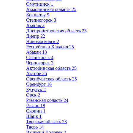
Омутнинск
1
Акмолинская область
25
Кокшетау
9
Степногорск
3
Акколь
2
Днепропетровская область
25
Днепр
22
Новомосковск
2
Республика Хакасия
25
Абакан
13
Саяногорск
4
Черногорск
3
Актюбинская область
25
Актобе
25
Оренбургская область
25
Оренбург
16
Бузулук
2
Орск
2
Рязанская область
24
Рязань
18
Скопин
1
Шацк
1
Тверская область
23
Тверь
14
Вышний Волочёк
2