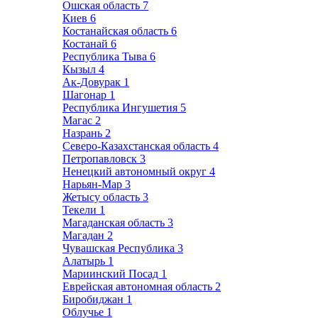
Ошская область
7
Киев
6
Костанайская область
6
Костанай
6
Республика Тыва
6
Кызыл
4
Ак-Довурак
1
Шагонар
1
Республика Ингушетия
5
Магас
2
Назрань
2
Северо-Казахстанская область
4
Петропавловск
3
Ненецкий автономный округ
4
Нарьян-Мар
3
Жетысу область
3
Текели
1
Магаданская область
3
Магадан
2
Чувашская Республика
3
Алатырь
1
Мариинский Посад
1
Еврейская автономная область
2
Биробиджан
1
Облучье
1