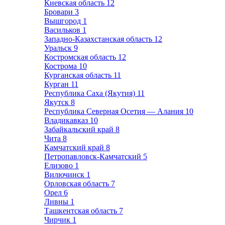
Киевская область
12
Бровари
3
Вышгород
1
Васильков
1
Западно-Казахстанская область
12
Уральск
9
Костромская область
12
Кострома
10
Курганская область
11
Курган
11
Республика Саха (Якутия)
11
Якутск
8
Республика Северная Осетия — Алания
10
Владикавказ
10
Забайкальский край
8
Чита
8
Камчатский край
8
Петропавловск-Камчатский
5
Елизово
1
Вилючинск
1
Орловская область
7
Орел
6
Ливны
1
Ташкентская область
7
Чирчик
1