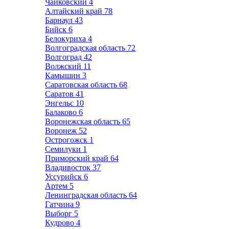
Чайковский
4
Алтайский край
78
Барнаул
43
Бийск
6
Белокуриха
4
Волгоградская область
72
Волгоград
42
Волжский
11
Камышин
3
Саратовская область
68
Саратов
41
Энгельс
10
Балаково
6
Воронежская область
65
Воронеж
52
Острогожск
1
Семилуки
1
Приморский край
64
Владивосток
37
Уссурийск
6
Артем
5
Ленинградская область
64
Гатчина
9
Выборг
5
Кудрово
4