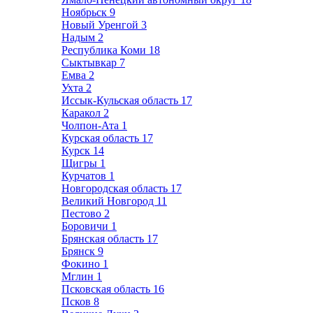
Ноябрьск
9
Новый Уренгой
3
Надым
2
Республика Коми
18
Сыктывкар
7
Емва
2
Ухта
2
Иссык-Кульская область
17
Каракол
2
Чолпон-Ата
1
Курская область
17
Курск
14
Щигры
1
Курчатов
1
Новгородская область
17
Великий Новгород
11
Пестово
2
Боровичи
1
Брянская область
17
Брянск
9
Фокино
1
Мглин
1
Псковская область
16
Псков
8