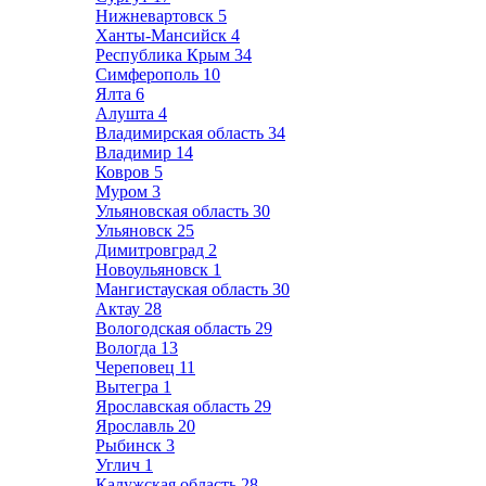
Нижневартовск
5
Ханты-Мансийск
4
Республика Крым
34
Симферополь
10
Ялта
6
Алушта
4
Владимирская область
34
Владимир
14
Ковров
5
Муром
3
Ульяновская область
30
Ульяновск
25
Димитровград
2
Новоульяновск
1
Мангистауская область
30
Актау
28
Вологодская область
29
Вологда
13
Череповец
11
Вытегра
1
Ярославская область
29
Ярославль
20
Рыбинск
3
Углич
1
Калужская область
28