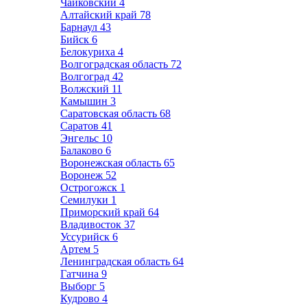
Чайковский
4
Алтайский край
78
Барнаул
43
Бийск
6
Белокуриха
4
Волгоградская область
72
Волгоград
42
Волжский
11
Камышин
3
Саратовская область
68
Саратов
41
Энгельс
10
Балаково
6
Воронежская область
65
Воронеж
52
Острогожск
1
Семилуки
1
Приморский край
64
Владивосток
37
Уссурийск
6
Артем
5
Ленинградская область
64
Гатчина
9
Выборг
5
Кудрово
4