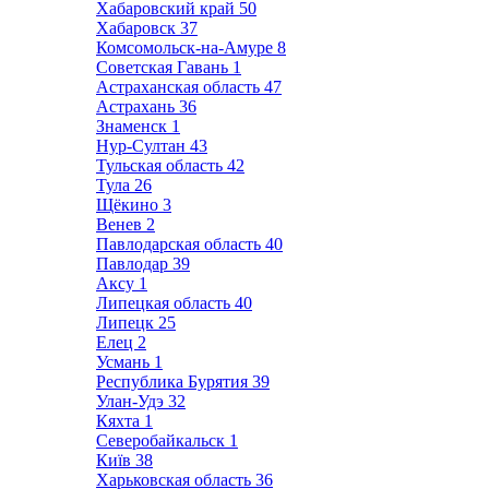
Хабаровский край
50
Хабаровск
37
Комсомольск-на-Амуре
8
Советская Гавань
1
Астраханская область
47
Астрахань
36
Знаменск
1
Нур-Султан
43
Тульская область
42
Тула
26
Щёкино
3
Венев
2
Павлодарская область
40
Павлодар
39
Аксу
1
Липецкая область
40
Липецк
25
Елец
2
Усмань
1
Республика Бурятия
39
Улан-Удэ
32
Кяхта
1
Северобайкальск
1
Київ
38
Харьковская область
36