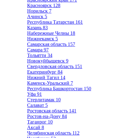
Красноярск
128
Норильск
7
Ачинск
5
Республика Татарстан
161
Казань
83
Набережные Челны
18
Нижнекамск
5
Самарская область
157
Самара
97
Тольятти
34
Новокуйбышевск
9
Свердловская область
151
Екатеринбург
84
Нижний Тагил
14
Каменск-Уральский
7
Республика Башкортостан
150
Уфа
91
Стерлитамак
10
Салават
5
Ростовская область
141
Ростов-на-Дону
84
Таганрог
10
Аксай
8
Челябинская область
112