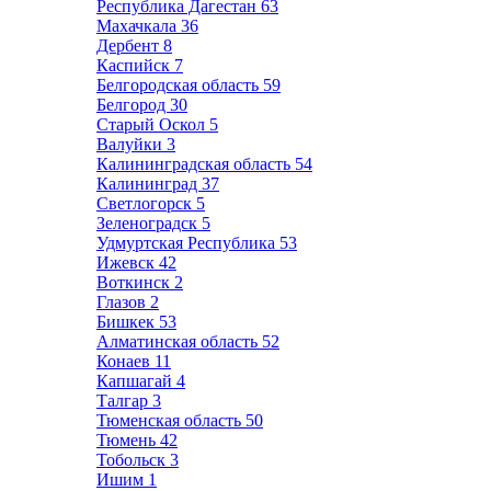
Республика Дагестан
63
Махачкала
36
Дербент
8
Каспийск
7
Белгородская область
59
Белгород
30
Старый Оскол
5
Валуйки
3
Калининградская область
54
Калининград
37
Светлогорск
5
Зеленоградск
5
Удмуртская Республика
53
Ижевск
42
Воткинск
2
Глазов
2
Бишкек
53
Алматинская область
52
Конаев
11
Капшагай
4
Талгар
3
Тюменская область
50
Тюмень
42
Тобольск
3
Ишим
1