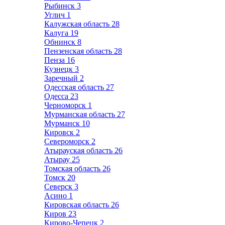
Рыбинск
3
Углич
1
Калужская область
28
Калуга
19
Обнинск
8
Пензенская область
28
Пенза
16
Кузнецк
3
Заречный
2
Одесская область
27
Одесса
23
Черноморск
1
Мурманская область
27
Мурманск
10
Кировск
2
Североморск
2
Атырауская область
26
Атырау
25
Томская область
26
Томск
20
Северск
3
Асино
1
Кировская область
26
Киров
23
Кирово-Чепецк
2