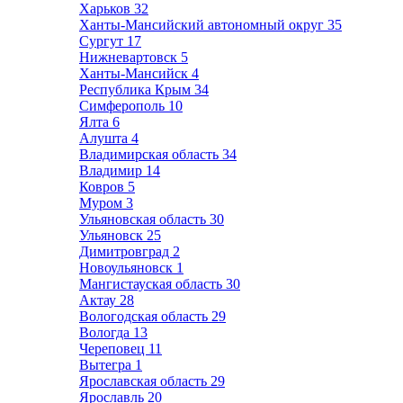
Харьков
32
Ханты-Мансийский автономный округ
35
Сургут
17
Нижневартовск
5
Ханты-Мансийск
4
Республика Крым
34
Симферополь
10
Ялта
6
Алушта
4
Владимирская область
34
Владимир
14
Ковров
5
Муром
3
Ульяновская область
30
Ульяновск
25
Димитровград
2
Новоульяновск
1
Мангистауская область
30
Актау
28
Вологодская область
29
Вологда
13
Череповец
11
Вытегра
1
Ярославская область
29
Ярославль
20