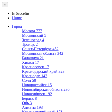
×
В бассейн
Home
Город
Москва
777
Московский
5
Зеленоград
4
Троицк
2
Санкт-Петербург
452
Московская область
342
Балашиха
21
Химки
17
Красногорск
17
Краснодарский край
323
Краснодар
142
Сочи
50
Новороссийск
15
Новосибирская область
236
Новосибирск
192
Бердск
8
Обь
3
Алматы
193
Красноярский край
171