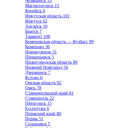
Челябинск
53
Магнитогорск
15
Копейск
6
Иркутская область
101
Иркутск
62
Ангарск
10
Братск
7
Ташкент
100
Кемеровская область — Кузбасс
99
Кемерово
36
Новокузнецк
31
Прокопьевск
5
Нижегородская область
89
Нижний Новгород
56
Дзержинск
7
Кстово
6
Омская область
82
Омск
78
Ставропольский край
81
Ставрополь
22
Пятигорск
15
Ессентуки
6
Пермский край
80
Пермь
51
Соликамск
5