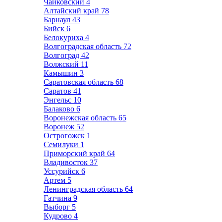
Чайковский
4
Алтайский край
78
Барнаул
43
Бийск
6
Белокуриха
4
Волгоградская область
72
Волгоград
42
Волжский
11
Камышин
3
Саратовская область
68
Саратов
41
Энгельс
10
Балаково
6
Воронежская область
65
Воронеж
52
Острогожск
1
Семилуки
1
Приморский край
64
Владивосток
37
Уссурийск
6
Артем
5
Ленинградская область
64
Гатчина
9
Выборг
5
Кудрово
4