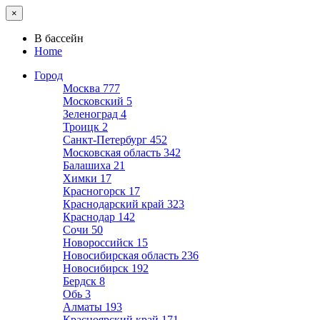
×
В бассейн
Home
Город
Москва
777
Московский
5
Зеленоград
4
Троицк
2
Санкт-Петербург
452
Московская область
342
Балашиха
21
Химки
17
Красногорск
17
Краснодарский край
323
Краснодар
142
Сочи
50
Новороссийск
15
Новосибирская область
236
Новосибирск
192
Бердск
8
Обь
3
Алматы
193
Красноярский край
171