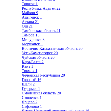
Торжок
1
Республика Адыгея
22
Майкоп
9
Адыгейск
1
Астана
21
Ош
21
Тамбовская область
21
Тамбов
15
Мичуринск
3
Моршанск
1
Восточно-Казахстанская область
20
Усть-Каменогорск
20
Чуйская область
20
Кара-Балта
2
Кант
1
Токмок
1
Чеченская Республика
20
Грозный
16
Шали
2
Гудермес
1
Смоленская область
20
Смоленск
14
Ярцево
2
Сафоново
1
Ямало-Ненецкий автономный округ
18