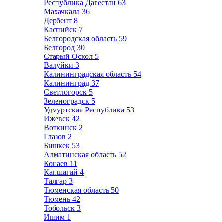
Республика Дагестан
63
Махачкала
36
Дербент
8
Каспийск
7
Белгородская область
59
Белгород
30
Старый Оскол
5
Валуйки
3
Калининградская область
54
Калининград
37
Светлогорск
5
Зеленоградск
5
Удмуртская Республика
53
Ижевск
42
Воткинск
2
Глазов
2
Бишкек
53
Алматинская область
52
Конаев
11
Капшагай
4
Талгар
3
Тюменская область
50
Тюмень
42
Тобольск
3
Ишим
1