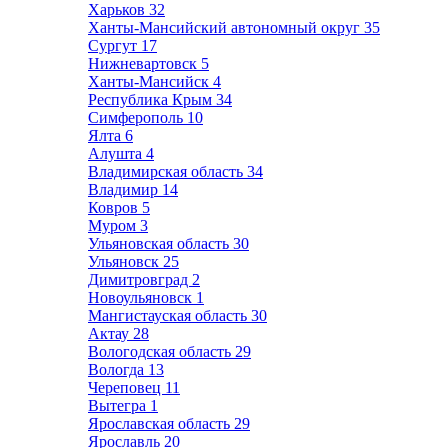
Харьков
32
Ханты-Мансийский автономный округ
35
Сургут
17
Нижневартовск
5
Ханты-Мансийск
4
Республика Крым
34
Симферополь
10
Ялта
6
Алушта
4
Владимирская область
34
Владимир
14
Ковров
5
Муром
3
Ульяновская область
30
Ульяновск
25
Димитровград
2
Новоульяновск
1
Мангистауская область
30
Актау
28
Вологодская область
29
Вологда
13
Череповец
11
Вытегра
1
Ярославская область
29
Ярославль
20