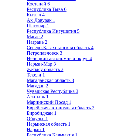
Костанай
6
Республика Тыва
6
Кызыл
4
Ак-Довурак
1
Шагонар
1
Республика Ингушетия
5
Магас
2
Назрань
2
Северо-Казахстанская область
4
Петропавловск
3
Ненецкий автономный округ
4
Нарьян-Мар
3
Жетысу область
3
Текели
1
Магаданская область
3
Магадан
2
Чувашская Республика
3
Алатырь
1
Мариинский Посад
1
Еврейская автономная область
2
Биробиджан
1
Облучье
1
Нарынская область
1
Нарын
1
Республика Калмыкия
1