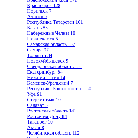
Красноярск
128
Норильск
7
Ачинск
5
Республика Татарстан
161
Казань
83
Набережные Челны
18
Нижнекамск
5
Самарская область
157
Самара
97
Тольятти
34
Новокуйбышевск
9
Свердловская область
151
Екатеринбург
84
Нижний Тагил
14
Каменск-Уральский
7
Республика Башкортостан
150
Уфа
91
Стерлитамак
10
Салават
5
Ростовская область
141
Ростов-на-Дону
84
Таганрог
10
Аксай
8
Челябинская область
112