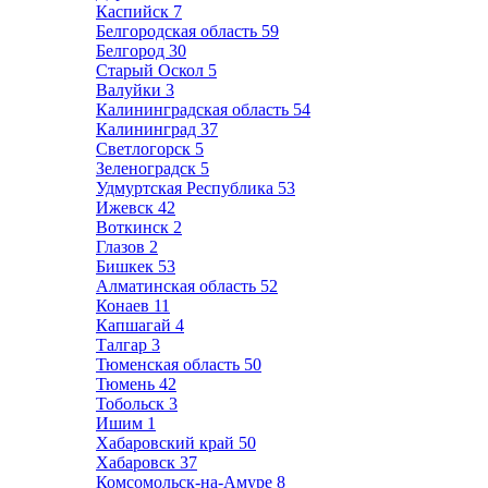
Каспийск
7
Белгородская область
59
Белгород
30
Старый Оскол
5
Валуйки
3
Калининградская область
54
Калининград
37
Светлогорск
5
Зеленоградск
5
Удмуртская Республика
53
Ижевск
42
Воткинск
2
Глазов
2
Бишкек
53
Алматинская область
52
Конаев
11
Капшагай
4
Талгар
3
Тюменская область
50
Тюмень
42
Тобольск
3
Ишим
1
Хабаровский край
50
Хабаровск
37
Комсомольск-на-Амуре
8