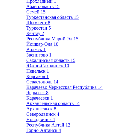
Прохладный
1
Абай область
15
Семей
15
Туркестанская область
15
Шымкент
8
Туркестан
5
Кентау
2
Республика Марий Эл
15
Йошкар-Ола
10
Волжск
1
Звенигово
1
Сахалинская область
15
Южно-Сахалинск
10
Невельск
1
Корсаков
1
Севастополь
14
Карачаево-Черкесская Республика
14
Черкесск
8
Карачаевск
1
Архангельская область
14
Архангельск
8
Северодвинск
4
Новодвинск
1
Республика Алтай
12
Горно-Алтайск
4