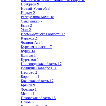
Ноябрьск
9
Новый Уренгой
3
Надым
2
Республика Коми
18
Сыктывкар
7
Емва
2
Ухта
2
Иссык-Кульская область
17
Каракол
2
Чолпон-Ата
1
Курская область
17
Курск
14
Щигры
1
Курчатов
1
Новгородская область
17
Великий Новгород
11
Пестово
2
Боровичи
1
Брянская область
17
Брянск
9
Фокино
1
Мглин
1
Псковская область
16
Псков
8