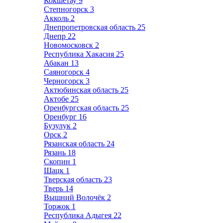
Кокшетау
9
Степногорск
3
Акколь
2
Днепропетровская область
25
Днепр
22
Новомосковск
2
Республика Хакасия
25
Абакан
13
Саяногорск
4
Черногорск
3
Актюбинская область
25
Актобе
25
Оренбургская область
25
Оренбург
16
Бузулук
2
Орск
2
Рязанская область
24
Рязань
18
Скопин
1
Шацк
1
Тверская область
23
Тверь
14
Вышний Волочёк
2
Торжок
1
Республика Адыгея
22