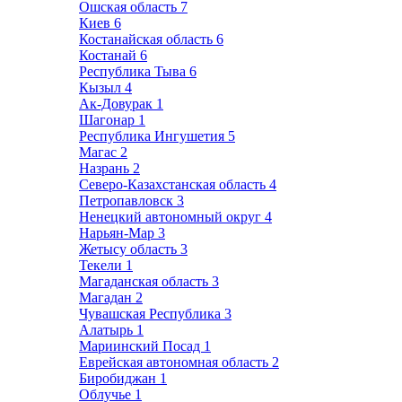
Ошская область
7
Киев
6
Костанайская область
6
Костанай
6
Республика Тыва
6
Кызыл
4
Ак-Довурак
1
Шагонар
1
Республика Ингушетия
5
Магас
2
Назрань
2
Северо-Казахстанская область
4
Петропавловск
3
Ненецкий автономный округ
4
Нарьян-Мар
3
Жетысу область
3
Текели
1
Магаданская область
3
Магадан
2
Чувашская Республика
3
Алатырь
1
Мариинский Посад
1
Еврейская автономная область
2
Биробиджан
1
Облучье
1