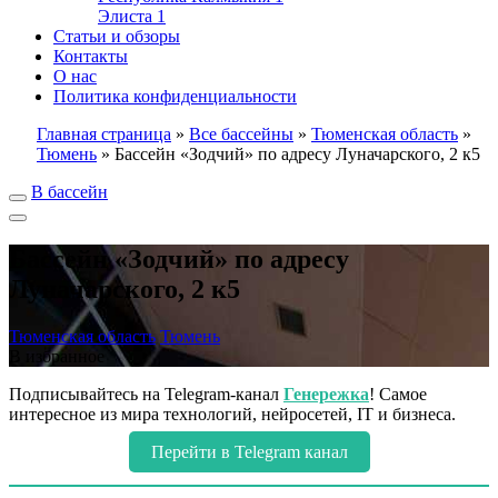
Элиста
1
Статьи и обзоры
Контакты
О нас
Политика конфиденциальности
Главная страница
»
Все бассейны
»
Тюменская область
»
Тюмень
»
Бассейн «Зодчий» по адресу Луначарского, 2 к5
В бассейн
Бассейн «Зодчий» по адресу
Луначарского, 2 к5
Тюменская область
Тюмень
В избранное
Подписывайтесь на Telegram-канал
Генережка
! Самое
интересное из мира технологий, нейросетей, IT и бизнеса.
Перейти в Telegram канал