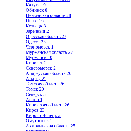
Калуга
19
Обнинск
8
Пензенская область
28
Пенза
16
Кузнецк
3
Заречный
2
Одесская область
27
Одесса
23
Черноморск
1
Мурманская область
27
Мурманск
10
Кировск
2
Североморск
2
Атырауская область
26
Атырау
25
Томская область
26
Томск
20
Северск
3
Асино
1
Кировская область
26
Киров
23
Кирово-Чепецк
2
Омутнинск
1
Акмолинская область
25