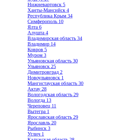
Нижневартовск
5
Ханты-Мансийск
4
Республика Крым
34
Симферополь
10
Ялта
6
Алушта
4
Владимирская область
34
Владимир
14
Ковров
5
Муром
3
Ульяновская область
30
Ульяновск
25
Димитровград
2
Новоульяновск
1
Мангистауская область
30
Актау
28
Вологодская область
29
Вологда
13
Череповец
11
Вытегра
1
Ярославская область
29
Ярославль
20
Рыбинск
3
Углич
1
Калужская область
28