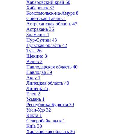
Хабаровский край
50
Хабаровск
37
Комсомольск-на-Амуре
8
Советская Гавань
1
Астраханская область
47
Астрахань
36
Знаменск
1
Нур-Султан
43
Тульская область
42
Тула
26
Щёкино
3
Венев
2
Павлодарская область
40
Павлодар
39
Аксу
1
Липецкая область
40
Липецк
25
Елец
2
Усмань
1
Республика Бурятия
39
Улан-Удэ
32
Кяхта
1
Северобайкальск
1
Київ
38
Харьковская область
36