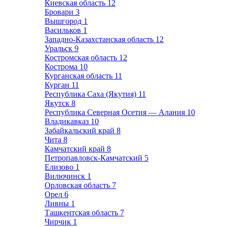
Киевская область
12
Бровари
3
Вышгород
1
Васильков
1
Западно-Казахстанская область
12
Уральск
9
Костромская область
12
Кострома
10
Курганская область
11
Курган
11
Республика Саха (Якутия)
11
Якутск
8
Республика Северная Осетия — Алания
10
Владикавказ
10
Забайкальский край
8
Чита
8
Камчатский край
8
Петропавловск-Камчатский
5
Елизово
1
Вилючинск
1
Орловская область
7
Орел
6
Ливны
1
Ташкентская область
7
Чирчик
1