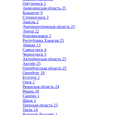
Омутнинск
1
Акмолинская область
25
Кокшетау
9
Степногорск
3
Акколь
2
Днепропетровская область
25
Днепр
22
Новомосковск
2
Республика Хакасия
25
Абакан
13
Саяногорск
4
Черногорск
3
Актюбинская область
25
Актобе
25
Оренбургская область
25
Оренбург
16
Бузулук
2
Орск
2
Рязанская область
24
Рязань
18
Скопин
1
Шацк
1
Тверская область
23
Тверь
14
Вышний Волочёк
2