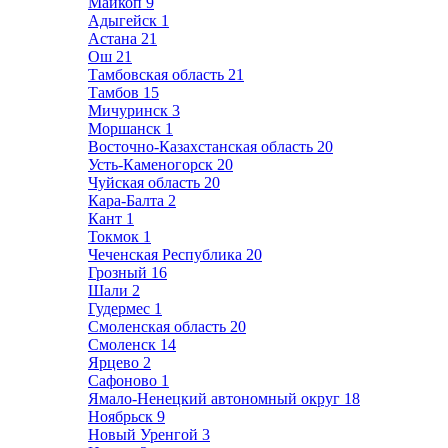
Майкоп
9
Адыгейск
1
Астана
21
Ош
21
Тамбовская область
21
Тамбов
15
Мичуринск
3
Моршанск
1
Восточно-Казахстанская область
20
Усть-Каменогорск
20
Чуйская область
20
Кара-Балта
2
Кант
1
Токмок
1
Чеченская Республика
20
Грозный
16
Шали
2
Гудермес
1
Смоленская область
20
Смоленск
14
Ярцево
2
Сафоново
1
Ямало-Ненецкий автономный округ
18
Ноябрьск
9
Новый Уренгой
3