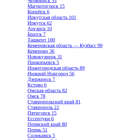
Челябинск
53
Магнитогорск
15
Копейск
6
Иркутская область
101
Иркутск
62
Ангарск
10
Братск
7
Ташкент
100
Кемеровская область — Кузбасс
99
Кемерово
36
Новокузнецк
31
Прокопьевск
5
Нижегородская область
89
Нижний Новгород
56
Дзержинск
7
Кстово
6
Омская область
82
Омск
78
Ставропольский край
81
Ставрополь
22
Пятигорск
15
Ессентуки
6
Пермский край
80
Пермь
51
Соликамск
5