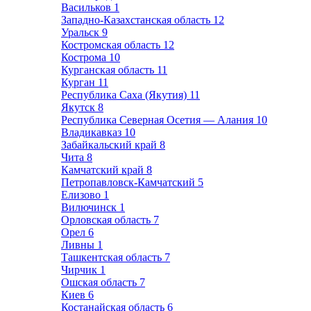
Васильков
1
Западно-Казахстанская область
12
Уральск
9
Костромская область
12
Кострома
10
Курганская область
11
Курган
11
Республика Саха (Якутия)
11
Якутск
8
Республика Северная Осетия — Алания
10
Владикавказ
10
Забайкальский край
8
Чита
8
Камчатский край
8
Петропавловск-Камчатский
5
Елизово
1
Вилючинск
1
Орловская область
7
Орел
6
Ливны
1
Ташкентская область
7
Чирчик
1
Ошская область
7
Киев
6
Костанайская область
6