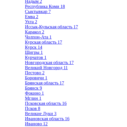
Надым
2
Республика Коми
18
Сыктывкар
7
Емва
2
Ухта
2
Иссык-Кульская область
17
Каракол
2
Чолпон-Ата
1
Курская область
17
Курск
14
Щигры
1
Курчатов
1
Новгородская область
17
Великий Новгород
11
Пестово
2
Боровичи
1
Брянская область
17
Брянск
9
Фокино
1
Мглин
1
Псковская область
16
Псков
8
Великие Луки
3
Ивановская область
16
Иваново
12