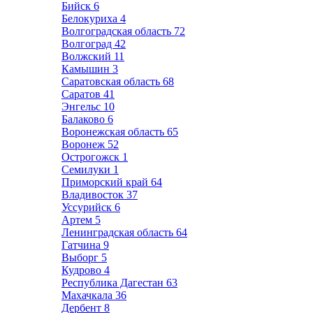
Бийск
6
Белокуриха
4
Волгоградская область
72
Волгоград
42
Волжский
11
Камышин
3
Саратовская область
68
Саратов
41
Энгельс
10
Балаково
6
Воронежская область
65
Воронеж
52
Острогожск
1
Семилуки
1
Приморский край
64
Владивосток
37
Уссурийск
6
Артем
5
Ленинградская область
64
Гатчина
9
Выборг
5
Кудрово
4
Республика Дагестан
63
Махачкала
36
Дербент
8