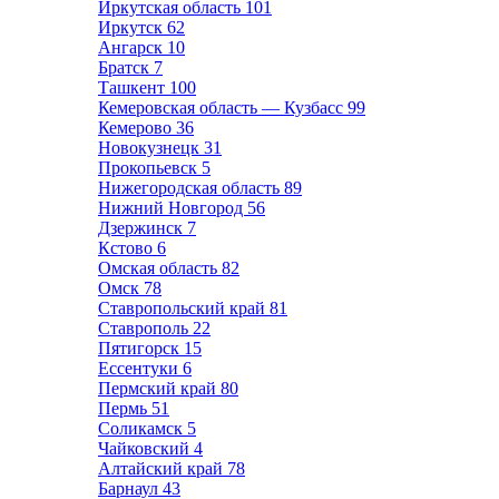
Иркутская область
101
Иркутск
62
Ангарск
10
Братск
7
Ташкент
100
Кемеровская область — Кузбасс
99
Кемерово
36
Новокузнецк
31
Прокопьевск
5
Нижегородская область
89
Нижний Новгород
56
Дзержинск
7
Кстово
6
Омская область
82
Омск
78
Ставропольский край
81
Ставрополь
22
Пятигорск
15
Ессентуки
6
Пермский край
80
Пермь
51
Соликамск
5
Чайковский
4
Алтайский край
78
Барнаул
43