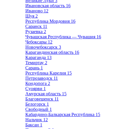
Великие Луки
3
Ивановская область
16
Иваново
12
Шуя
2
Республика Мордовия
16
Саранск
11
Рузаевка
2
Чувашская Республика — Чувашия
16
Чебоксары
12
Новочебоксарск
3
Карагандинская область
16
Караганда
13
Темиртау
2
Сарань
1
Республика Карелия
15
Петрозаводск
11
Кондопога
2
Суоярви
1
Амурская область
15
Благовещенск
11
Белогорск
1
Свободный
1
Кабардино-Балкарская Республика
15
Нальчик
12
Баксан
1