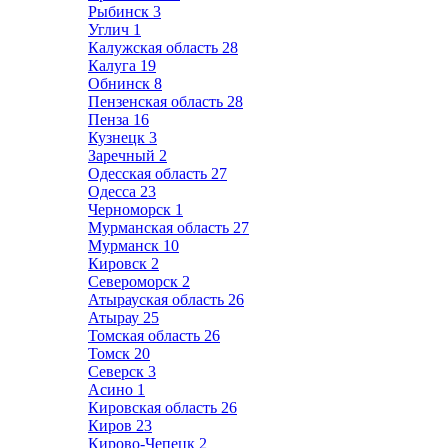
Рыбинск
3
Углич
1
Калужская область
28
Калуга
19
Обнинск
8
Пензенская область
28
Пенза
16
Кузнецк
3
Заречный
2
Одесская область
27
Одесса
23
Черноморск
1
Мурманская область
27
Мурманск
10
Кировск
2
Североморск
2
Атырауская область
26
Атырау
25
Томская область
26
Томск
20
Северск
3
Асино
1
Кировская область
26
Киров
23
Кирово-Чепецк
2