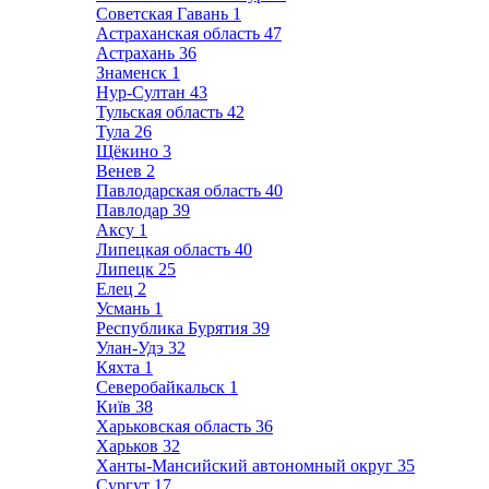
Советская Гавань
1
Астраханская область
47
Астрахань
36
Знаменск
1
Нур-Султан
43
Тульская область
42
Тула
26
Щёкино
3
Венев
2
Павлодарская область
40
Павлодар
39
Аксу
1
Липецкая область
40
Липецк
25
Елец
2
Усмань
1
Республика Бурятия
39
Улан-Удэ
32
Кяхта
1
Северобайкальск
1
Київ
38
Харьковская область
36
Харьков
32
Ханты-Мансийский автономный округ
35
Сургут
17