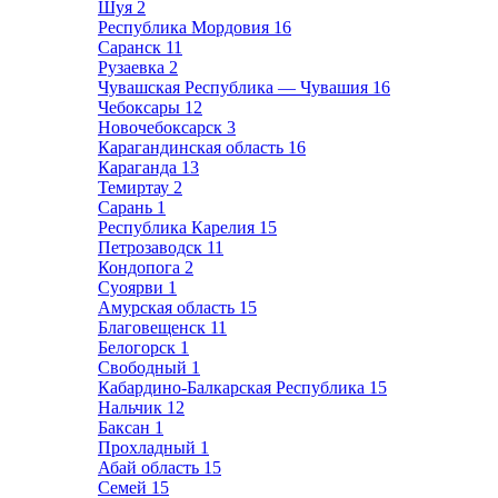
Шуя
2
Республика Мордовия
16
Саранск
11
Рузаевка
2
Чувашская Республика — Чувашия
16
Чебоксары
12
Новочебоксарск
3
Карагандинская область
16
Караганда
13
Темиртау
2
Сарань
1
Республика Карелия
15
Петрозаводск
11
Кондопога
2
Суоярви
1
Амурская область
15
Благовещенск
11
Белогорск
1
Свободный
1
Кабардино-Балкарская Республика
15
Нальчик
12
Баксан
1
Прохладный
1
Абай область
15
Семей
15